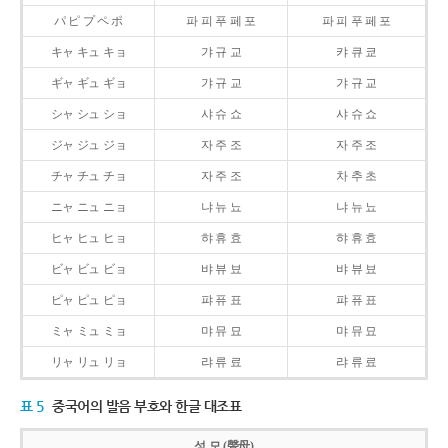
パ ピ プ ペ ポ
파 피 푸 페 포
파 피 푸 페 포
キャ キュ キョ
갸 규 교
캬 큐 쿄
ギャ ギュ ギョ
갸 규 교
갸 규 교
シャ シュ ショ
샤 슈 쇼
샤 슈 쇼
ジャ ジュ ジョ
자 주 조
자 주 조
チャ チュ チョ
자 주 조
차 추 초
ニャ ニュ ニョ
냐 뉴 뇨
냐 뉴 뇨
ヒャ ヒュ ヒョ
햐 휴 효
햐 휴 효
ビャ ビュ ビョ
뱌 뷰 뵤
뱌 뷰 뵤
ピャ ピュ ピョ
퍄 퓨 표
퍄 퓨 표
ミャ ミュ ミョ
먀 뮤 묘
먀 뮤 묘
リャ リュ リョ
랴 류 료
랴 류 료
표 5
중국어의 발음 부호와 한글 대조표
성 모 (聲母)