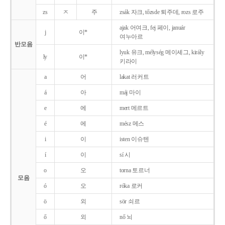
zs
ㅈ
주
zsák 자크, tőzsde 퇴주데, rozs 로주
ajak 어여크, fej 페이, január
j
이*
여누아르
반모음
lyuk 유크, mélység 메이셰그, király
ly
이*
키라이
a
어
lakat 러커트
á
아
máj 마이
e
에
mert 메르트
é
에
mész 메스
i
이
isten 이슈텐
í
이
sí 시
o
오
torna 토르너
모음
ó
오
róka 로커
ö
외
sör 쇠르
ő
외
nő 뇌