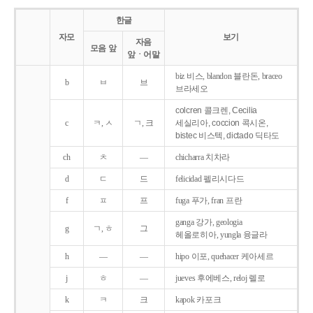
한글
자모
보기
자음
모음 앞
앞ㆍ어말
biz 비스, blandon 블란돈, braceo
b
ㅂ
브
브라세오
colcren 콜크렌, Cecilia
c
ㅋ, ㅅ
ㄱ, 크
세실리아, coccion 콕시온,
bistec 비스텍, dictado 딕타도
ch
ㅊ
―
chicharra 치차라
d
ㄷ
드
felicidad 펠리시다드
f
ㅍ
프
fuga 푸가, fran 프란
ganga 강가, geologia
g
ㄱ, ㅎ
그
헤올로히아, yungla 융글라
h
―
―
hipo 이포, quehacer 케아세르
j
ㅎ
―
jueves 후에베스, reloj 렐로
k
ㅋ
크
kapok 카포크