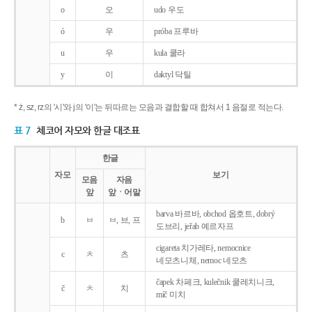
o
오
udo 우도
ó
우
próba 프루바
u
우
kula 쿨라
y
이
daktyl 닥틸
* ż, sz, rz의 '시'와 j의 '이'는 뒤따르는 모음과 결합할 때 합쳐서 1 음절로 적는다.
표 7
체코어 자모와 한글 대조표
한글
자모
보기
모음
자음
앞
앞ㆍ어말
barva 바르바, obchod 옵호트, dobrý
b
ㅂ
ㅂ, 브, 프
도브리, jeřab 예르자프
cigareta 치가레타, nemocnice
c
ㅊ
츠
네모츠니체, nemoc 네모츠
čapek 차페크, kulečnik 쿨레치니크,
č
ㅊ
치
míč 미치