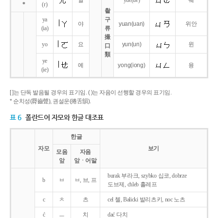
얼
yue
(ue)
웨
*
(r)
촬
ya
구
야
yuan
(uan)
위안
(ia)
류
撮
yo
요
yun
(un)
윈
口
類
ye
예
yong
(iong)
융
(ie)
[ ]는 단독 발음될 경우의 표기임. ( )는 자음이 선행할 경우의 표기임.
* 순치성(脣齒聲), 권설운(捲舌韻).
표 6
폴란드어 자모와 한글 대조표
한글
자모
보기
모음
자음
앞
앞ㆍ어말
burak 부라크, szybko 십코, dobrze
b
ㅂ
ㅂ, 브, 프
도브제, chleb 흘레프
c
ㅊ
츠
cel 첼, Balicki 발리츠키, noc 노츠
ć
ㅡ
치
dać 다치