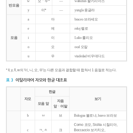
w
오ㆍ우*
―
walkirias 왈키리아스
반모음
y
이*
―
yungla 융글라
a
아
braceo 브라세오
e
에
reloj 렐로
모음
i
이
Lulio 룰리오
o
오
ocal 오칼
u
우
viudedad 비우데다드
* ll, y, ñ, w의 '이, 니, 오, 우'는 다른 모음과 결합할 때 합쳐서 1 음절로 적는다.
표 3
이탈리아어 자모와 한글 대조표
한글
자모
보기
자음
모음 앞
앞ㆍ어말
b
ㅂ
브
Bologna 볼로냐, bravo 브라보
Como 코모, Sicilia 시칠리아,
c
ㅋ, ㅊ
크
Boccaccio 보카치오,