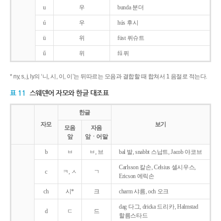
u
우
bunda 분더
ú
우
hús 후시
ü
위
füst 퓌슈트
ű
위
fű 퓌
* ny, s, j, ly의 ‘니, 시, 이, 이’는 뒤따르는 모음과 결합할 때 합쳐서 1 음절로 적는다.
표 11
스웨덴어 자모와 한글 대조표
한글
자모
보기
모음
자음
앞
앞ㆍ어말
b
ㅂ
ㅂ, 브
bal 발, snabbt 스납트, Jacob 야코브
Carlsson 칼손, Celsius 셀시우스,
c
ㅋ, ㅅ
ㄱ
Ericson 에릭손
ch
시*
크
charm 샤름, och 오크
dag 다그, dricka 드리카, Halmstad
d
ㄷ
드
할름스타드