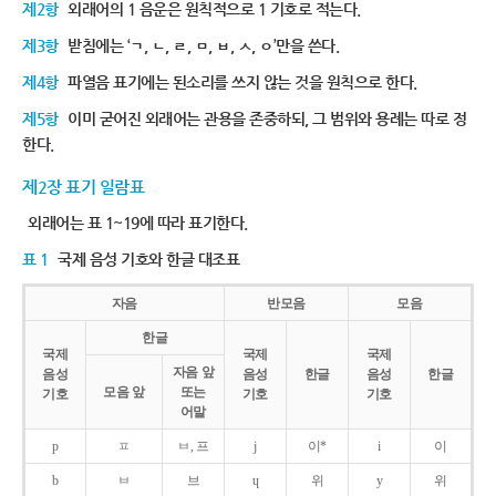
제2항
외래어의 1 음운은 원칙적으로 1 기호로 적는다.
제3항
받침에는 ‘ㄱ, ㄴ, ㄹ, ㅁ, ㅂ, ㅅ, ㅇ’만을 쓴다.
제4항
파열음 표기에는 된소리를 쓰지 않는 것을 원칙으로 한다.
제5항
이미 굳어진 외래어는 관용을 존중하되, 그 범위와 용례는 따로 정
한다.
제2장 표기 일람표
외래어는 표 1~19에 따라 표기한다.
표 1
국제 음성 기호와 한글 대조표
자음
반모음
모음
한글
국제
국제
국제
자음 앞
음성
음성
한글
음성
한글
모음 앞
또는
기호
기호
기호
어말
p
ㅍ
ㅂ, 프
j
이*
i
이
b
ㅂ
브
ɥ
위
y
위