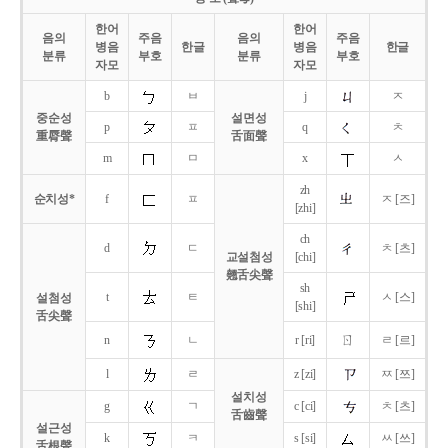
한어
한어
음의
주음
음의
주음
병음
한글
병음
한글
분류
부호
분류
부호
자모
자모
b
ㅂ
j
ㅈ
중순성
설면성
p
ㅍ
q
ㅊ
重脣聲
舌面聲
m
ㅁ
x
ㅅ
zh
순치성*
f
ㅍ
ㅈ [즈]
[zhi]
ch
d
ㄷ
ㅊ [츠]
교설첨성
[chi]
翹舌尖聲
sh
t
ㅌ
ㅅ [스]
설첨성
[shi]
舌尖聲
ㄖ
n
ㄴ
r [ri]
ㄹ [르]
l
ㄹ
z [zi]
ㅉ [쯔]
설치성
g
ㄱ
c [ci]
ㅊ [츠]
舌齒聲
설근성
k
ㅋ
s [si]
ㅆ [쓰]
舌根聲