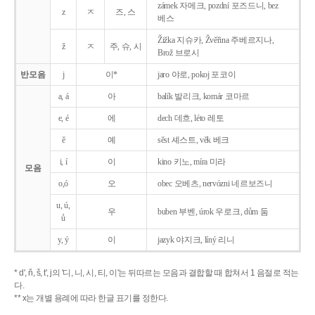
zámek 자메크, pozdní 포즈드니, bez
z
ㅈ
즈, 스
베스
Žižka 지슈카, Žvěřina 주베르지나,
ž
ㅈ
주, 슈, 시
Brož 브로시
반모음
j
이*
jaro 야로, pokoj 포코이
a, á
아
balík 발리크, komár 코마르
e, é
에
dech 데흐, léto 레토
ě
예
sěst 셰스트, věk 베크
i, í
이
kino 키노, míra 미라
모음
o,ó
오
obec 오베츠, nervózni 네르보즈니
u, ú,
우
buben 부벤, úrok 우로크, dům 둠
ů
y, ý
이
jazyk
야지크, líný 리니
* d', ň, š, t', j의 '디, 니, 시, 티, 이'는 뒤따르는 모음과 결합할 때 합쳐서 1 음절로 적는
다.
** x는 개별 용례에 따라 한글 표기를 정한다.