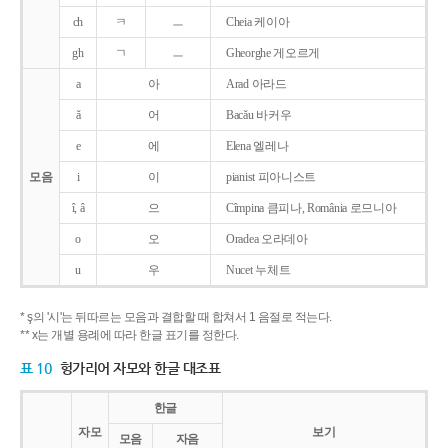
ch
ㅋ
ㅡ
Cheia 케이아
gh
ㄱ
ㅡ
Gheorghe 게오르게
a
아
Arad 아라드
ǎ
어
Bacǎu 바커우
e
에
Elena 엘레나
모음
i
이
pianist 피아니스트
î, â
으
Cîmpina 큼피나, România 로므니아
o
오
Oradea 오라데아
u
우
Nucet 누체트
* ş의 '시'는 뒤따르는 모음과 결합할 때 합쳐서 1 음절로 적는다.
** x는 개별 용례에 따라 한글 표기를 정한다.
표 10
헝가리어 자모와 한글 대조표
한글
자모
보기
모음
자음