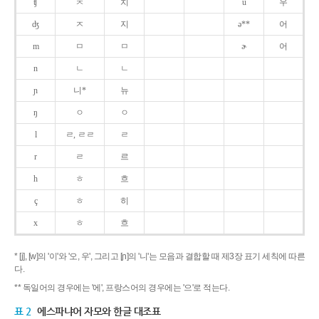
ʧ
ㅊ
치
u
우
ʤ
ㅈ
지
ə**
어
m
ㅁ
ㅁ
ɚ
어
n
ㄴ
ㄴ
ɲ
니*
뉴
ŋ
ㅇ
ㅇ
l
ㄹ, ㄹㄹ
ㄹ
r
ㄹ
르
h
ㅎ
흐
ç
ㅎ
히
x
ㅎ
흐
* [j], [w]의 '이'와 '오, 우', 그리고 [ɲ]의 '니'는 모음과 결합할 때 제3장 표기 세칙에 따른
다.
** 독일어의 경우에는 '에', 프랑스어의 경우에는 '으'로 적는다.
표 2
에스파냐어 자모와 한글 대조표