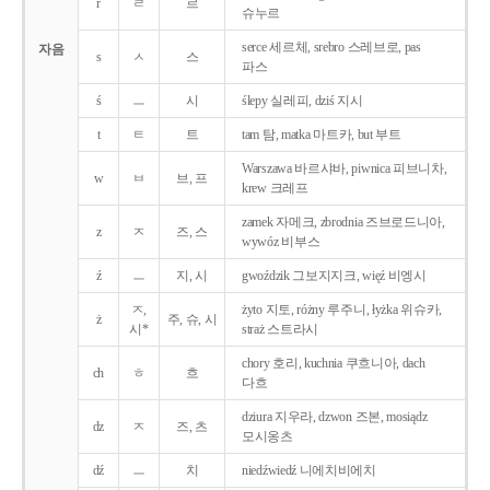
r
ㄹ
르
슈누르
serce 세르체, srebro 스레브로, pas
자음
s
ㅅ
스
파스
ś
ㅡ
시
ślepy 실레피, dziś 지시
t
ㅌ
트
tam 탐, matka 마트카, but 부트
Warszawa 바르샤바, piwnica 피브니차,
w
ㅂ
브, 프
krew 크레프
zamek 자메크, zbrodnia 즈브로드니아,
z
ㅈ
즈, 스
wywóz 비부스
ź
ㅡ
지, 시
gwoździk 그보지지크, więź 비엥시
ㅈ,
żyto 지토, różny 루주니, łyżka 위슈카,
ż
주, 슈, 시
시*
straż 스트라시
chory 호리, kuchnia 쿠흐니아, dach
ch
ㅎ
흐
다흐
dziura 지우라, dzwon 즈본, mosiądz
dz
ㅈ
즈, 츠
모시옹츠
dź
ㅡ
치
niedźwiedź 니에치비에치