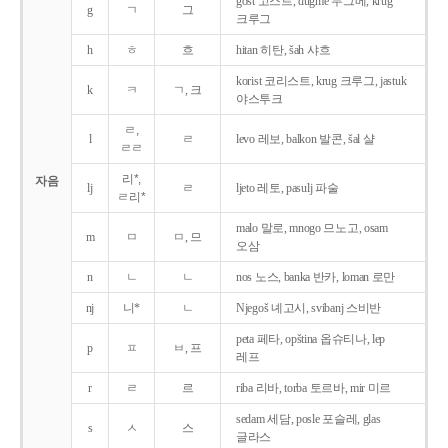
gost 고스트, dugme 두그메, krug
g
ㄱ
그
크루그
h
ㅎ
흐
hitan 히탄, šah 샤흐
korist 코리스트, krug 크루그, jastuk
k
ㅋ
ㄱ, 크
야스투크
ㄹ,
l
ㄹ
levo 레보, balkon 발콘, šal 샬
ㄹㄹ
리*,
자음
lj
ㄹ
ljeto 레토, pasulj 파술
ㄹ리*
malo 말로, mnogo 므노고, osam
m
ㅁ
ㅁ, 므
오삼
n
ㄴ
ㄴ
nos 노스, banka 반카, loman 로만
nj
니*
ㄴ
Njegoš 녜고시, svibanj 스비반
peta 페타, opština 옵슈티나, lep
p
ㅍ
ㅂ, 프
레프
r
ㄹ
르
riba 리바, torba 토르바, mir 미르
sedam 세담, posle 포슬레, glas
s
ㅅ
스
글라스