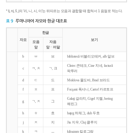
* lj, nj, š, j의 '리, 니, 시, 이'는 뒤따르는 모음과 결합할 때 합쳐서 1 음절로 적는다.
표 9
루마니아어 자모와 한글 대조표
한글
자모
보기
모음
자음
앞
앞ㆍ어말
b
ㅂ
브
bibliotecǎ 비블리오테커, alb 알브
Cîntec 큰테크, Cine 치네, facturǎ
c
ㅋ, ㅊ
ㄱ, 크
팍투러
d
ㄷ
드
Moldova 몰도바, Brad 브라드
f
ㅍ
프
Focşani 폭샤니, Cartof 카르토프
Galaţi 갈라치, Gigel 지젤, hering
g
ㄱ, ㅈ
그
헤린그
h
ㅎ
흐
haţeg 하체그, duh 두흐
j
ㅈ
지
Jiu 지우, Cluj 클루지
k
ㅋ
ㅡ
kilogram 킬로그람