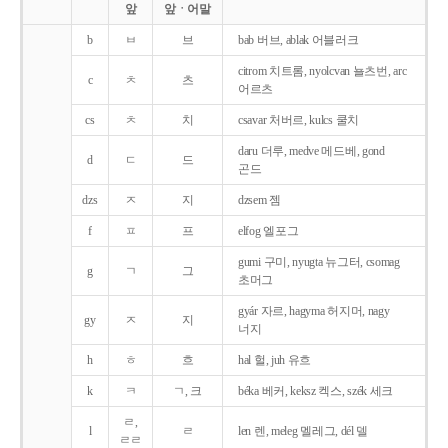
앞
앞ㆍ어말
b
ㅂ
브
bab 버브, ablak 어블러크
citrom 치트롬, nyolcvan 뇰츠번, arc
c
ㅊ
츠
어르츠
cs
ㅊ
치
csavar 처버르, kulcs 쿨치
daru 더루, medve 메드베, gond
d
ㄷ
드
곤드
dzs
ㅈ
지
dzsem 젬
f
ㅍ
프
elfog 엘포그
gumi 구미, nyugta 뉴그터, csomag
g
ㄱ
그
초머그
gyár 자르, hagyma 허지머, nagy
gy
ㅈ
지
너지
h
ㅎ
흐
hal 헐, juh 유흐
k
ㅋ
ㄱ, 크
béka 베커, keksz 켁스, szék 세크
ㄹ,
l
ㄹ
len 렌, meleg 멜레그, dél 델
ㄹㄹ