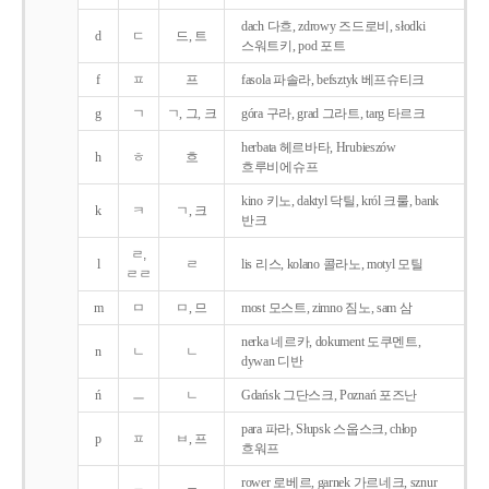
dach 다흐, zdrowy 즈드로비, słodki
d
ㄷ
드, 트
스워트키, pod 포트
f
ㅍ
프
fasola 파솔라, befsztyk 베프슈티크
g
ㄱ
ㄱ, 그, 크
góra 구라, grad 그라트, targ 타르크
herbata 헤르바타, Hrubieszów
h
ㅎ
흐
흐루비에슈프
kino 키노, daktyl 닥틸, król 크룰, bank
k
ㅋ
ㄱ, 크
반크
ㄹ,
l
ㄹ
lis 리스, kolano 콜라노, motyl 모틸
ㄹㄹ
m
ㅁ
ㅁ, 므
most 모스트, zimno 짐노, sam 삼
nerka 네르카, dokument 도쿠멘트,
n
ㄴ
ㄴ
dywan 디반
ń
ㅡ
ㄴ
Gdańsk 그단스크, Poznań 포즈난
para 파라, Słupsk 스웁스크, chłop
p
ㅍ
ㅂ, 프
흐워프
rower 로베르, garnek 가르네크, sznur