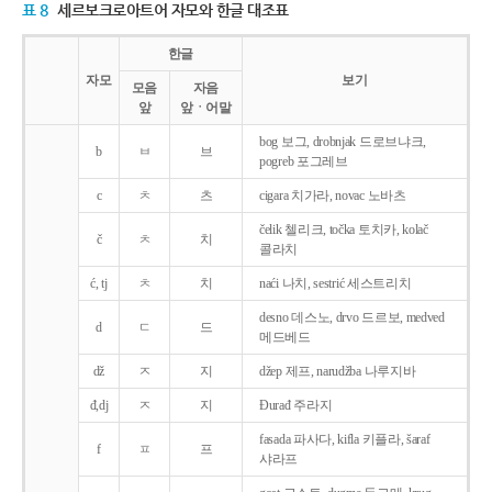
표 8
세르보크로아트어 자모와 한글 대조표
한글
자모
보기
모음
자음
앞
앞ㆍ어말
bog 보그, drobnjak 드로브냐크,
b
ㅂ
브
pogreb 포그레브
c
ㅊ
츠
cigara 치가라, novac 노바츠
čelik 첼리크, točka 토치카, kolač
č
ㅊ
치
콜라치
ć, tj
ㅊ
치
naći 나치, sestrić 세스트리치
desno 데스노, drvo 드르보, medved
d
ㄷ
드
메드베드
dž
ㅈ
지
džep 제프, narudžba 나루지바
đ,dj
ㅈ
지
Ðurađ 주라지
fasada 파사다, kifla 키플라, šaraf
f
ㅍ
프
샤라프