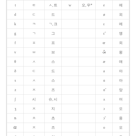
t
ㅌ
ㅅ, 트
w
오, 우*
e
에
d
ㄷ
드
ø
외
k
ㅋ
ㄱ, 크
ɛ
에
g
ㄱ
그
ɛ̃
앵
f
ㅍ
프
œ
외
v
ㅂ
브
욍
θ
ㅅ
스
æ
애
ð
ㄷ
드
a
아
s
ㅅ
스
ɑ
아
z
ㅈ
즈
ɑ̃
앙
ʃ
시
슈, 시
ʌ
어
ʒ
ㅈ
지
ɔ
오
ʦ
ㅊ
츠
ɔ̃
옹
ʣ
ㅈ
즈
o
오