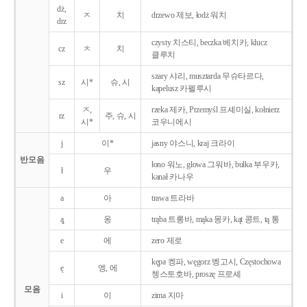
dż,
ㅈ
치
drzewo 제보, łodż 워치
drz
czysty 치스티, beczka 베치카, klucz
cz
ㅊ
치
클루치
szary 샤리, musztarda 무슈타르다,
sz
시*
슈, 시
kapelusz 카펠루시
ㅈ,
rzeka 제카, Przemyśl 프셰미실, kołnierz
rz
주, 슈, 시
시*
코우니에시
j
이*
jasny 야스니, kraj 크라이
반모음
łono 워노, głowa 그워바, bułka 부우카,
ł
우
kanał 카나우
a
아
trawa 트라바
ą̨
옹
trąba 트롱바, mąka 몽카, kąt 콩트, tą 통
e
에
zero 제로
kępa 켕파, węgorz 벵고시, Częstochowa
ę
엥, 에
쳉스토호바, proszę 프로셰
모음
i
이
zima 지마