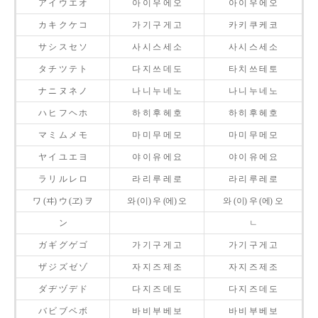
ア イ ウ エ オ
아 이 우 에 오
아 이 우 에 오
カ キ ク ケ コ
가 기 구 게 고
카 키 쿠 케 코
サ シ ス セ ソ
사 시 스 세 소
사 시 스 세 소
タ チ ツ テ ト
다 지 쓰 데 도
타 치 쓰 테 토
ナ ニ ヌ ネ ノ
나 니 누 네 노
나 니 누 네 노
ハ ヒ フ ヘ ホ
하 히 후 헤 호
하 히 후 헤 호
マ ミ ム メ モ
마 미 무 메 모
마 미 무 메 모
ヤ イ ユ エ ヨ
야 이 유 에 요
야 이 유 에 요
ラ リ ル レ ロ
라 리 루 레 로
라 리 루 레 로
ワ (ヰ) ウ (ヱ) ヲ
와 (이) 우 (에) 오
와 (이) 우 (에) 오
ン
ㄴ
ガ ギ グ ゲ ゴ
가 기 구 게 고
가 기 구 게 고
ザ ジ ズ ゼ ゾ
자 지 즈 제 조
자 지 즈 제 조
ダ ヂ ヅ デ ド
다 지 즈 데 도
다 지 즈 데 도
バ ビ ブ ベ ボ
바 비 부 베 보
바 비 부 베 보