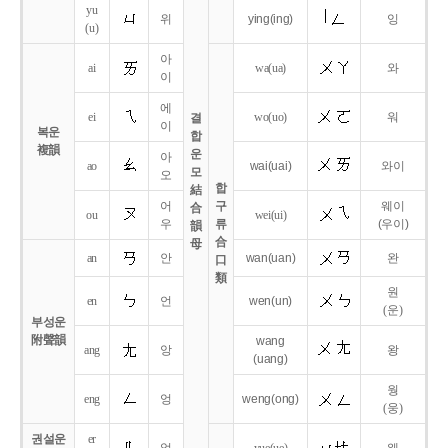
yu
위
ying
(ing)
잉
(u)
아
ai
wa
(ua)
와
이
에
ei
wo
(uo)
워
결
이
복운
합
複韻
운
아
ao
wai
(uai)
와이
모
오
합
結
어
구
웨이
合
ou
wei
(ui)
우
류
(우이)
韻
合
母
an
안
wan
(uan)
완
口
類
원
en
언
wen
(un)
(운)
부성운
附聲韻
wang
ang
앙
왕
(uang)
웡
eng
엉
weng
(ong)
(웅)
권설운
er