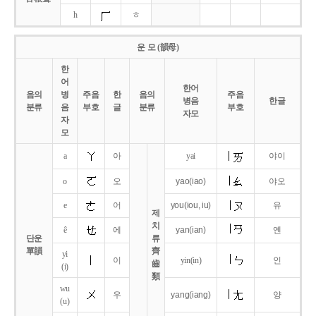
h
ㅎ
운 모 (韻母)
한
어
한어
음의
병
주음
한
음의
주음
병음
한글
분류
음
부호
글
분류
부호
자모
자
모
a
아
yai
야이
o
오
yao
(iao)
야오
e
어
you
(iou,
iu)
유
제
치
ê
에
yan
(ian)
옌
단운
류
單韻
齊
yi
이
yin(in)
인
齒
(i)
類
wu
우
yang
(iang)
양
(u)