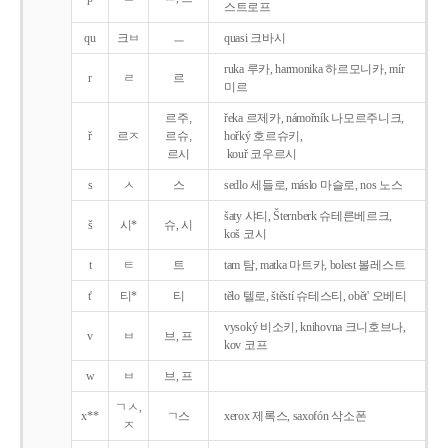
스트로프
qu
크ㅂ
ㅡ
quasi 크바시
ruka 루카, harmonika 하르모니카, mír
r
ㄹ
르
미르
르주,
řeka 르제카, námořník 나모르주니크,
ř
르ㅈ
르슈,
hořký 호르슈키,
르시
kouř 코우르시
s
ㅅ
스
sedlo 세들로, máslo 마슬로, nos 노스
šaty 샤티, Šternberk 슈테른베르크,
š
시*
슈, 시
koš 코시
t
ㅌ
트
tam 탐, matka 마트카, bolest 볼레스트
t'
티*
티
tělo 텔로, štěstí 슈테스티, obět' 오베티
vysoký 비소키, knihovna 크니호브나,
v
ㅂ
브, 프
kov 코프
w
ㅂ
브, 프
ㄱㅅ,
x**
ㄱ스
xerox 제록스, saxofón 삭소폰
ㅈ