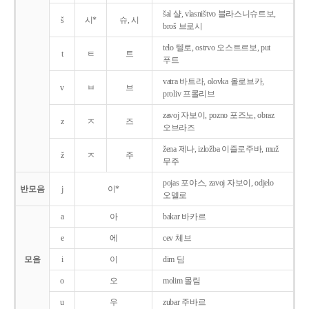
šal 샬, vlasništvo 블라스니슈트보,
š
시*
슈, 시
broš 브로시
telo 텔로, ostrvo 오스트르보, put
t
ㅌ
트
푸트
vatra 바트라, olovka 올로브카,
v
ㅂ
브
proliv 프롤리브
zavoj 자보이, pozno 포즈노, obraz
z
ㅈ
즈
오브라즈
žena 제나, izložba 이즐로주바, muž
ž
ㅈ
주
무주
pojas 포야스, zavoj 자보이, odjelo
반모음
j
이*
오델로
a
아
bakar 바카르
e
에
cev 체브
모음
i
이
dim 딤
o
오
molim 몰림
u
우
zubar 주바르