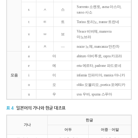
Sorrento 소렌토, asma 아스마,
s
ㅅ
스
sasso 사소
t
ㅌ
트
Torino 토리노, tranne 트란네
Vivace 비바체, manovra
v
ㅂ
브
마노브라
z
ㅊ
―
nozze 노체, mancanza 만칸차
a
아
abituro 아비투로, capra 카프라
e
에
erta 에르타, padrone 파드로네
모음
i
이
infamia 인파미아, manica 마니카
o
오
oblio 오블리오, poetica 포에티카
u
우
uva 우바, spuma 스푸마
표 4
일본어의 가나와 한글 대조표
한글
가나
어두
어중ㆍ어말