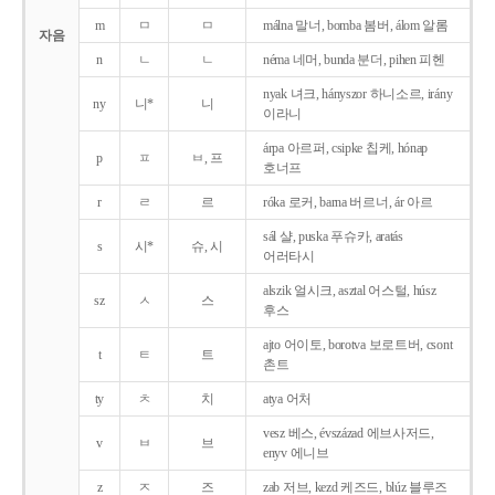
m
ㅁ
ㅁ
málna 말너, bomba 봄버, álom 알롬
자음
n
ㄴ
ㄴ
néma 네머, bunda 분더, pihen 피헨
nyak 녀크, hányszor 하니소르, irány
ny
니*
니
이라니
árpa 아르퍼, csipke 칩케, hónap
p
ㅍ
ㅂ, 프
호너프
r
ㄹ
르
róka 로커, barna 버르너, ár 아르
sál 샬, puska 푸슈카, aratás
s
시*
슈, 시
어러타시
alszik 얼시크, asztal 어스털, húsz
sz
ㅅ
스
후스
ajto 어이토, borotva 보로트버, csont
t
ㅌ
트
촌트
ty
ㅊ
치
atya 어처
vesz 베스, évszázad 에브사저드,
v
ㅂ
브
enyv 에니브
z
ㅈ
즈
zab 저브, kezd 케즈드, blúz 블루즈