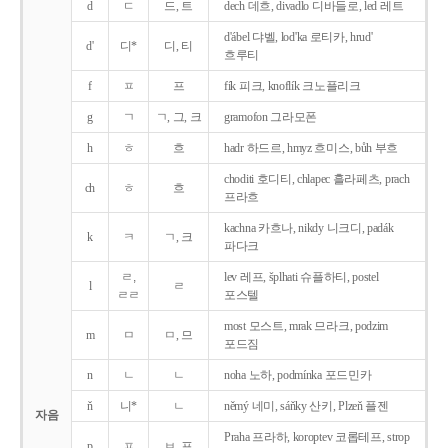
d
ㄷ
드, 트
dech 데흐, divadlo 디바들로, led 레트
d'ábel 댜벨, lod'ka 로티카, hrud'
d'
디*
디, 티
흐루티
f
ㅍ
프
fík 피크, knoflík 크노플리크
g
ㄱ
ㄱ, 그, 크
gramofon 그라모폰
h
ㅎ
흐
hadr 하드르, hmyz 흐미스, bůh 부흐
choditi 호디티, chlapec 흘라페츠, prach
ch
ㅎ
흐
프라흐
kachna 카흐나, nikdy 니크디, padák
k
ㅋ
ㄱ, 크
파다크
ㄹ,
lev 레프, šplhati 슈플하티, postel
l
ㄹ
ㄹㄹ
포스텔
most 모스트, mrak 므라크, podzim
m
ㅁ
ㅁ, 므
포드짐
n
ㄴ
ㄴ
noha 노하, podmínka 포드민카
ň
니*
ㄴ
němý 네미, sáňky 산키, Plzeň 플젠
자음
Praha 프라하, koroptev 코롭테프, strop
p
ㅍ
ㅂ, 프