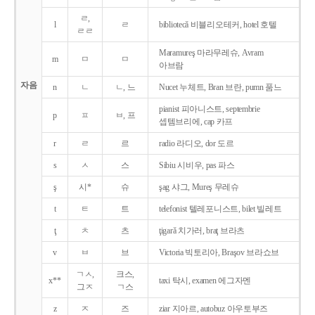
ㄹ,
l
ㄹ
bibliotecǎ 비블리오테커, hotel 호텔
ㄹㄹ
Maramureş 마라무레슈, Avram
m
ㅁ
ㅁ
아브람
자음
n
ㄴ
ㄴ, 느
Nucet 누체트, Bran 브란, pumn 품느
pianist 피아니스트, septembrie
p
ㅍ
ㅂ, 프
셉템브리에, cap 카프
r
ㄹ
르
radio 라디오, dor 도르
s
ㅅ
스
Sibiu 시비우, pas 파스
ş
시*
슈
şag 샤그, Mureş 무레슈
t
ㅌ
트
telefonist 텔레포니스트, bilet 빌레트
ţ
ㅊ
츠
ţigarǎ 치가러, braţ 브라츠
v
ㅂ
브
Victoria 빅토리아, Braşov 브라쇼브
ㄱㅅ,
크스,
x**
taxi 탁시, examen 에그자멘
그ㅈ
ㄱ스
z
ㅈ
즈
ziar 지아르, autobuz 아우토부즈