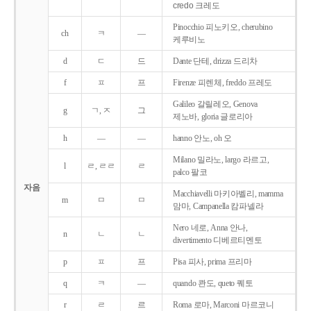
credo 크레도
Pinocchio 피노키오, cherubino
ch
ㅋ
―
케루비노
d
ㄷ
드
Dante 단테, drizza 드리차
f
ㅍ
프
Firenze 피렌체, freddo 프레도
Galileo 갈릴레오, Genova
g
ㄱ, ㅈ
그
제노바, gloria 글로리아
h
―
―
hanno 안노, oh 오
Milano 밀라노, largo 라르고,
l
ㄹ, ㄹㄹ
ㄹ
palco 팔코
자음
Macchiavelli 마키아벨리, mamma
m
ㅁ
ㅁ
맘마, Campanella 캄파넬라
Nero 네로, Anna 안나,
n
ㄴ
ㄴ
divertimento 디베르티멘토
p
ㅍ
프
Pisa 피사, prima 프리마
q
ㅋ
―
quando 콴도, queto 퀘토
r
ㄹ
르
Roma 로마, Marconi 마르코니