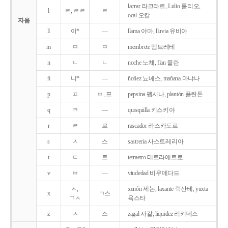
lacrar 라크라르, Lulio 룰리오,
l
ㄹ, ㄹㄹ
ㄹ
ocal 오칼
자음
ll
이*
―
llama 야마, lluvia 유비아
m
ㅁ
ㅁ
membrete 멤브레테
n
ㄴ
ㄴ
noche 노체, flan 플란
ñ
니*
―
ñoñez 뇨녜스, mañana 마냐나
p
ㅍ
ㅂ, 프
pepsina 펩시나, plantón 플란톤
q
ㅋ
―
quisquilla 키스키야
r
ㄹ
르
rascador 라스카도르
s
ㅅ
스
sastreria 사스트레리아
t
ㅌ
트
tetraetro 테트라에트로
v
ㅂ
―
viudedad 비우데다드
ㅅ,
xenón 세논, laxante 락산테, yuxta
x
ㄱ스
ㄱㅅ
육스타
z
ㅅ
스
zagal 사갈, liquidez 리키데스