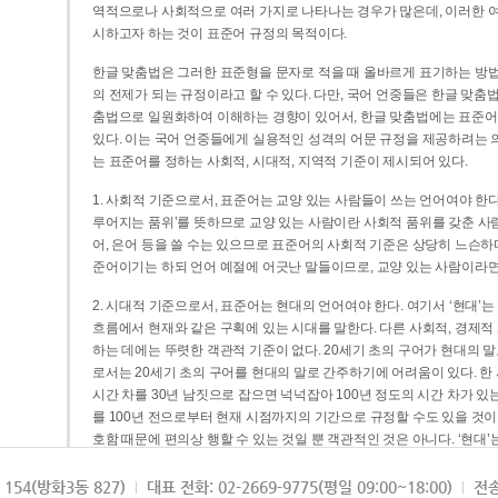
역적으로나 사회적으로 여러 가지로 나타나는 경우가 많은데, 이러한 여
시하고자 하는 것이 표준어 규정의 목적이다.
한글 맞춤법은 그러한 표준형을 문자로 적을 때 올바르게 표기하는 방법
의 전제가 되는 규정이라고 할 수 있다. 다만, 국어 언중들은 한글 맞춤
춤법으로 일원화하여 이해하는 경향이 있어서, 한글 맞춤법에는 표준어
있다. 이는 국어 언중들에게 실용적인 성격의 어문 규정을 제공하려는 
는 표준어를 정하는 사회적, 시대적, 지역적 기준이 제시되어 있다.
1. 사회적 기준으로서, 표준어는 교양 있는 사람들이 쓰는 언어여야 한다
루어지는 품위’를 뜻하므로 교양 있는 사람이란 사회적 품위를 갖춘 사람
어, 은어 등을 쓸 수는 있으므로 표준어의 사회적 기준은 상당히 느슨하다고
준어이기는 하되 언어 예절에 어긋난 말들이므로, 교양 있는 사람이라면
2. 시대적 기준으로서, 표준어는 현대의 언어여야 한다. 여기서 ‘현대
흐름에서 현재와 같은 구획에 있는 시대를 말한다. 다른 사회적, 경제적
하는 데에는 뚜렷한 객관적 기준이 없다. 20세기 초의 구어가 현대의 말
로서는 20세기 초의 구어를 현대의 말로 간주하기에 어려움이 있다. 한
시간 차를 30년 남짓으로 잡으면 넉넉잡아 100년 정도의 시간 차가 있
를 100년 전으로부터 현재 시점까지의 기간으로 규정할 수도 있을 것이다
호함 때문에 편의상 행할 수 있는 것일 뿐 객관적인 것은 아니다. ‘현대
3. 지역적 기준으로서, 표준어는 서울말이어야 한다. 이는 표준어의 공
154(방화3동 827)
대표 전화: 02-2669-9775(평일 09:00~18:00)
전송