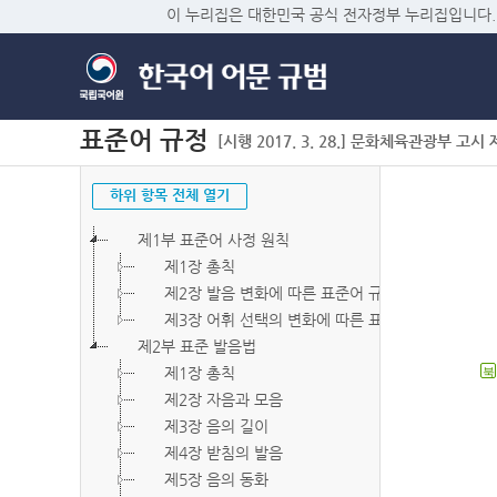
이 누리집은 대한민국 공식 전자정부 누리집입니다.
표준어 규정
[시행 2017. 3. 28.] 문화체육관광부 고시 제2
하위 항목 전체 열기
제1부 표준어 사정 원칙
제1장 총칙
제2장 발음 변화에 따른 표준어 규정
제3장 어휘 선택의 변화에 따른 표준어 규정
제2부 표준 발음법
제1장 총칙
북
제2장 자음과 모음
제3장 음의 길이
제4장 받침의 발음
제5장 음의 동화