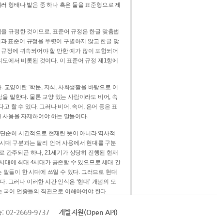
러 형태나 발음 중 하나 혹은 둘을 표준형으로 제
을 규정한 것이므로, 표준어 규정은 한글 맞춤법
법과 표준어 규정을 뚜렷이 구별하지 않고 한글 맞
 규정에 귀속되어야 할 만한 예가 많이 포함되어
의도에서 비롯된 것이다. 이 표준어 규정 제1항에
. 교양이란 ‘학문, 지식, 사회생활을 바탕으로 이
을 말한다. 물론 교양 있는 사람이라도 비어, 속
 할 수 있다. 그러나 비어, 속어, 은어 등은 표
 사용을 자제하여야 하는 말들이다.
’는 단순히 시간적으로 현재란 뜻이 아니라 역사적
 시대 구분과는 달리 언어 사용에서 현대를 구분
로 간주되곤 하나, 21세기가 상당히 진행된 현재
 시대에 최대 4세대가 공존할 수 있으므로 세대 간
는 말들이 한 시대에 쓰일 수 있다. 그러므로 현대
. 그러나 이러한 시간 인식은 ‘현대’ 개념의 모
’는 국어 언중들의 직관으로 이해하여야 한다.
용어적 성격을 가장 크게 드러내 주는 기준이다.
: 02-2669-9737
개발지원(Open API)