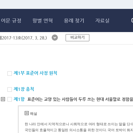
메인콘텐츠 바로가기
어문 규정
항별 연혁
용례 찾기
자료실
비교하기
017-13호(2017. 3. 28.)
제1부 표준어 사정 원칙
제1장 총칙
제1항
표준어는 교양 있는 사람들이 두루 쓰는 현대 서울말로 정함을
해설
한 나라 안에서 지역적으로나 사회적으로 여러 형태로 쓰이는 말을 단수
국민들의 효율적이고 통일된 의사소통을 위한 것이다. 국어 토박이 화자