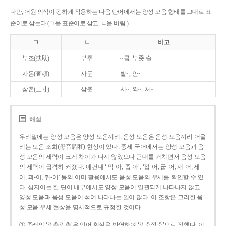
다만, 어원 의식이 강하게 작용하는 다음 단어에서는 양성 모음 형태를 그대로 표
준어로 삼는다.(ㄱ을 표준어로 삼고, ㄴ을 버림.)
ㄱ
ㄴ
비고
부조(扶助)
부주
~금, 부좃-술.
사돈(査頓)
사둔
밭~, 안~.
삼촌(三寸)
삼춘
시~, 외~, 처~.
해설
우리말에는 양성 모음은 양성 모음끼리, 음성 모음은 음성 모음끼리 어울
리는 모음 조화(母音調和) 현상이 있다. 중세 국어에서는 양성 모음과 음
성 모음의 세력이 크게 차이가 나지 않았으나 근대를 거치면서 음성 모음
의 세력이 급격히 커졌다. 예컨대 ‘ 막-아, 좁-아’, ‘접-어, 굽-어, 재-어, 세-
어, 괴-어, 쥐-어’ 등의 어미 활용에서도 음성 모음의 우세를 확인할 수 있
다. 심지어는 한 단어 내부에서도 양성 모음이 일관되게 나타나지 않고
양성 모음과 음성 모음이 섞여 나타나는 일이 많다. 이 조항은 그러한 음
성 모음 우세 현상을 명시적으로 규정한 것이다.
① 종래의 ‘깡총깡총’은 언어 현실을 반영하여 ‘깡충깡충’으로 정했다. 이