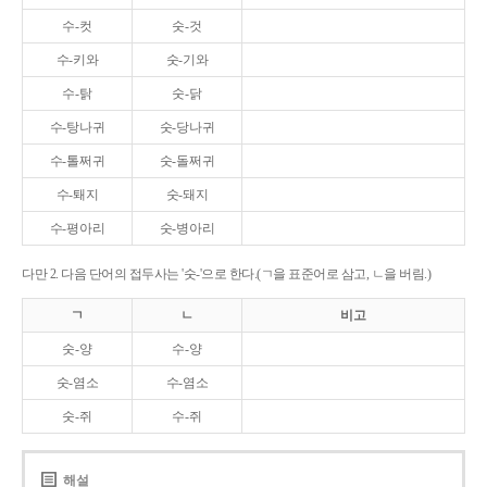
수-컷
숫-것
수-키와
숫-기와
수-탉
숫-닭
수-탕나귀
숫-당나귀
수-톨쩌귀
숫-돌쩌귀
수-퇘지
숫-돼지
수-평아리
숫-병아리
다만 2. 다음 단어의 접두사는 '숫-'으로 한다.(ㄱ을 표준어로 삼고, ㄴ을 버림.)
ㄱ
ㄴ
비고
숫-양
수-양
숫-염소
수-염소
숫-쥐
수-쥐
해설