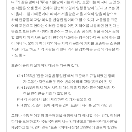
다.”와 같은 말에서 ‘두’는 서울말이기는 하지만 표준어는 아니다. 교양 있
는 사람은 오랜 문자 언어의 관습적 쓰임에 영향을 받아 ‘도’라고 쓰는 것
이 옳다고 믿기 때문이다. 따라서 서울말은 서울 지역의 말을 바탕으로
하되 언중들의 교양 의식을 반영한 말이라고 할 수 있다. 서울말을 표준
어의 조건으로 한다는 이러한 규정을 어떤 지역어를 사용하면 안 된다는
뜻으로 오해하면 안 된다. 표준어는 교육, 방송, 공식적 담화 등에서 써야
할 말이지 지역 사람들끼리 편하게 대화하는 경우에까지 꼭 써야 하는 말
이 아니다. 오히려 여러 지역어는 지역의 문화적 가치를 보존하는 소중한
자산이기도 하고 지역 사람들의 연대 의식을 강화하는 긍정적 기능을 하
기도 한다.
표준어 규정의 실제적인 대상은 다음과 같다.
(가) 1933년 ‘한글 마춤법 통일안’에서 표준어로 규정하였던 형태
가 그동안 자연스러운 언어 변화에 의해 고형(古形)이 된 것
(나) 1933년 당시 미처 사정의 대상이 되지 않아 표준어로서의 자
격을 인정받을 기회가 없었던 것
(다) 각 사전에서 달리 처리하여 정리가 필요한 것
(라) 방언, 신조어 등이 세력을 얻어 표준어 자리를 굳혀 가던 것
그러나 수많은 어휘의 표준어형을 규정에서 다 예시할 수는 없다. 이러한
한계를 보완하고자 국립국어원에서는 인터넷으로 “표준국어대사전”을
제공하고 있다. 인터넷판 “표준국어대사전”은 1999년에 초판이 발간된