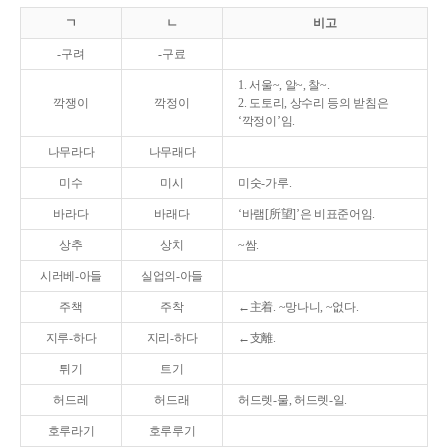
ㄱ
ㄴ
비고
-구려
-구료
1. 서울~, 알~, 찰~.
깍쟁이
깍정이
2. 도토리, 상수리 등의 받침은
‘깍정이’임.
나무라다
나무래다
미수
미시
미숫-가루.
바라다
바래다
‘바램[所望]’은 비표준어임.
상추
상치
~쌈.
시러베-아들
실업의-아들
주책
주착
←主着. ~망나니, ~없다.
지루-하다
지리-하다
←支離.
튀기
트기
허드레
허드래
허드렛-물, 허드렛-일.
호루라기
호루루기