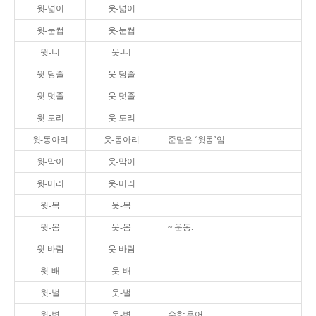
윗-넓이
웃-넓이
윗-눈썹
웃-눈썹
윗-니
웃-니
윗-당줄
웃-당줄
윗-덧줄
웃-덧줄
윗-도리
웃-도리
윗-동아리
웃-동아리
준말은 ‘윗동’임.
윗-막이
웃-막이
윗-머리
웃-머리
윗-목
웃-목
윗-몸
웃-몸
~ 운동.
윗-바람
웃-바람
윗-배
웃-배
윗-벌
웃-벌
윗-변
웃-변
수학 용어.