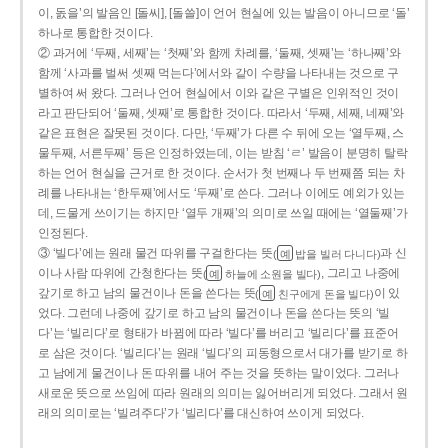
이, 돐을’의 발음인 [돌씨], [돌쓸]이 언어 현실에 있는 발음이 아니므로 ‘돌’
하나로 통합한 것이다.
② 과거에 ‘두째, 세째’는 ‘첫째’와 함께 차례를, ‘둘째, 셋째’는 ‘하나째’와
함께 ‘사과를 벌써 셋째 먹는다’에서와 같이 수량을 나타내는 것으로 구
별하여 써 왔다. 그러나 언어 현실에서 이와 같은 구별은 인위적인 것이
라고 판단되어 ‘둘째, 셋째’로 통합한 것이다. 따라서 ‘두째, 세째, 네째’와
같은 표현은 잘못된 것이다. 다만, ‘두째’가 다른 수 뒤에 오는 ‘열두째, 스
물두째, 서른두째’ 등은 인정하였는데, 이는 받침 ‘ㄹ’ 발음이 분명히 탈락
하는 언어 현실을 근거로 한 것이다. 순서가 첫 번째나 두 번째쯤 되는 차
례를 나타내는 ‘한두째’에서도 ‘두째’로 쓴다. 그러나 이에도 예외가 있는
데, 드물게 쓰이기는 하지만 ‘열두 개째’의 의미로 쓰일 때에는 ‘열둘째’가
인정된다.
③ ‘빌다’에는 원래 물건 따위를 구걸한다는 뜻
과 신
(
밥을 빌러 다니다)
예
이나 사람 따위에 간청한다는 뜻
, 그리고 나중에
(
하늘에 소원을 빌다)
예
갚기로 하고 남의 물건이나 돈을 쓴다는 뜻
이 있
(
친구에게 돈을 빌다)
예
었다. 그런데 나중에 갚기로 하고 남의 물건이나 돈을 쓴다는 뜻의 ‘빌
다’는 ‘빌리다’로 형태가 바뀜에 따라 ‘빌다’를 버리고 ‘빌리다’를 표준어
로 삼은 것이다. ‘빌리다’는 원래 ‘빌다’의 피동형으로서 대가를 받기로 하
고 남에게 물건이나 돈 따위를 내어 주는 것을 뜻하는 말이었다. 그러나
새로운 뜻으로 쓰임에 따라 원래의 의미는 잃어버리게 되었다. 그래서 원
래의 의미로는 ‘빌려주다’가 ‘빌리다’를 대신하여 쓰이게 되었다.