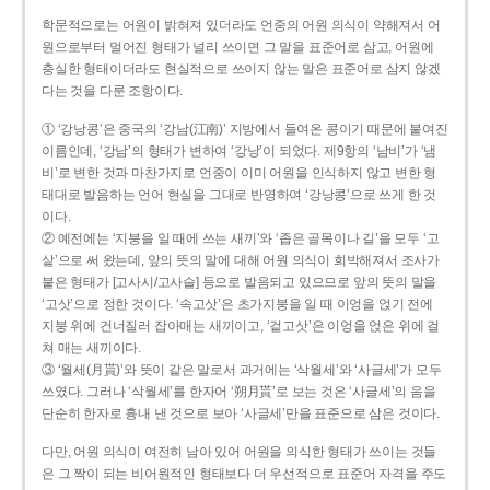
학문적으로는 어원이 밝혀져 있더라도 언중의 어원 의식이 약해져서 어
원으로부터 멀어진 형태가 널리 쓰이면 그 말을 표준어로 삼고, 어원에
충실한 형태이더라도 현실적으로 쓰이지 않는 말은 표준어로 삼지 않겠
다는 것을 다룬 조항이다.
① ‘강낭콩’은 중국의 ‘강남(江南)’ 지방에서 들여온 콩이기 때문에 붙여진
이름인데, ‘강남’의 형태가 변하여 ‘강낭’이 되었다. 제9항의 ‘남비’가 ‘냄
비’로 변한 것과 마찬가지로 언중이 이미 어원을 인식하지 않고 변한 형
태대로 발음하는 언어 현실을 그대로 반영하여 ‘강낭콩’으로 쓰게 한 것
이다.
② 예전에는 ‘지붕을 일 때에 쓰는 새끼’와 ‘좁은 골목이나 길’을 모두 ‘고
샅’으로 써 왔는데, 앞의 뜻의 말에 대해 어원 의식이 희박해져서 조사가
붙은 형태가 [고사시/고사슬] 등으로 발음되고 있으므로 앞의 뜻의 말을
‘고삿’으로 정한 것이다. ‘속고삿’은 초가지붕을 일 때 이엉을 얹기 전에
지붕 위에 건너질러 잡아매는 새끼이고, ‘겉고삿’은 이엉을 얹은 위에 걸
쳐 매는 새끼이다.
③ ‘월세(月貰)’와 뜻이 같은 말로서 과거에는 ‘삭월세’와 ‘사글세’가 모두
쓰였다. 그러나 ‘삭월세’를 한자어 ‘朔月貰’로 보는 것은 ‘사글세’의 음을
단순히 한자로 흉내 낸 것으로 보아 ‘사글세’만을 표준으로 삼은 것이다.
다만, 어원 의식이 여전히 남아 있어 어원을 의식한 형태가 쓰이는 것들
은 그 짝이 되는 비어원적인 형태보다 더 우선적으로 표준어 자격을 주도