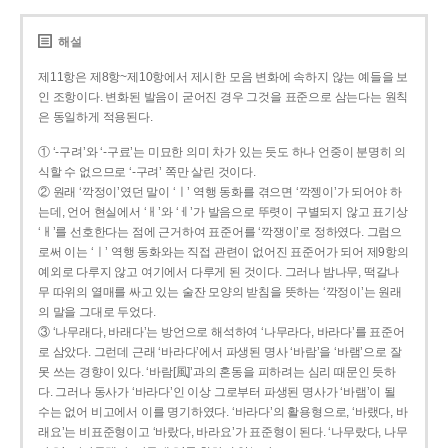
해설
제11항은 제8항~제10항에서 제시한 모음 변화에 속하지 않는 예들을 보
인 조항이다. 변화된 발음이 굳어진 경우 그것을 표준으로 삼는다는 원칙
은 동일하게 적용된다.
① ‘-구려’와 ‘-구료’는 미묘한 의미 차가 있는 듯도 하나 언중이 분명히 의
식할 수 없으므로 ‘-구려’ 쪽만 살린 것이다.
② 원래 ‘깍정이’였던 말이 ‘ㅣ’ 역행 동화를 겪으면 ‘깍젱이’가 되어야 하
는데, 언어 현실에서 ‘ㅐ’와 ‘ㅔ’가 발음으로 뚜렷이 구별되지 않고 표기상
‘ㅐ’를 선호한다는 점에 근거하여 표준어를 ‘깍쟁이’로 정하였다. 그럼으
로써 이는 ‘ㅣ’ 역행 동화와는 직접 관련이 없어진 표준어가 되어 제9항의
예외로 다루지 않고 여기에서 다루게 된 것이다. 그러나 밤나무, 떡갈나
무 따위의 열매를 싸고 있는 술잔 모양의 받침을 뜻하는 ‘깍정이’는 원래
의 말을 그대로 두었다.
③ ‘나무래다, 바래다’는 방언으로 해석하여 ‘나무라다, 바라다’를 표준어
로 삼았다. 그런데 근래 ‘바라다’에서 파생된 명사 ‘바람’을 ‘바램’으로 잘
못 쓰는 경향이 있다. ‘바람[風]’과의 혼동을 피하려는 심리 때문인 듯하
다. 그러나 동사가 ‘바라다’인 이상 그로부터 파생된 명사가 ‘바램’이 될
수는 없어 비고에서 이를 명기하였다. ‘바라다’의 활용형으로, ‘바랬다, 바
래요’는 비표준형이고 ‘바랐다, 바라요’가 표준형이 된다. ‘나무랐다, 나무