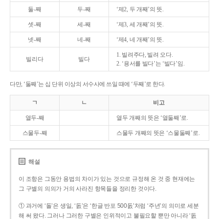
둘-째
두-째
‘제2, 두 개째’의 뜻.
셋-째
세-째
‘제3, 세 개째’의 뜻.
넷-째
네-째
‘제4, 네 개째’의 뜻.
1. 빌려주다, 빌려 오다.
빌리다
빌다
2. ‘용서를 빌다’는 ‘빌다’임.
다만, ‘둘째’는 십 단위 이상의 서수사에 쓰일 때에 ‘두째’로 한다.
ㄱ
ㄴ
비고
열두-째
열두 개째의 뜻은 ‘열둘째’로.
스물두-째
스물두 개째의 뜻은 ‘스물둘째’로.
해설
이 조항은 그동안 용법의 차이가 있는 것으로 규정해 온 것 중 현재에는
그 구별의 의의가 거의 사라진 항목들을 정리한 것이다.
① 과거에 ‘돌’은 생일, ‘돐’은 ‘한글 반포 500돐’처럼 ‘주년’의 의미로 세분
해 써 왔다. 그러나 그러한 구별은 인위적이고 불필요할 뿐만 아니라 ‘돐