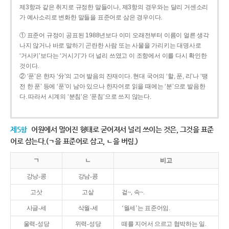
제3항과 같은 취지로 규정한 말들이나, 제3항의 경우와는 달리 거센소리
가 예사소리로 변화한 말들을 표준어로 삼은 경우이다.
① 표준어 규정이 공표된 1988년보다 이미 오래전부터 이름이 얼른 생각
나지 않거나 바로 말하기 곤란한 사람 또는 사물을 가리키는 대명사로
‘거시키’보다는 ‘거시기’가 더 널리 쓰였고 이 조항에서 이를 다시 확인한
것이다.
② ‘푼’은 한자 ‘分’의 고어 발음의 잔재이다. 현대 국어의 ‘할, 푼, 리’나 ‘땡
전 한 푼’ 등에 ‘푼’이 남아 있으나 한자어로 읽을 때에는 ‘분’으로 발음한
다. 따라서 시계의 ‘분침’은 ‘푼침’으로 쓰지 않는다.
제5항
어원에서 멀어진 형태로 굳어져서 널리 쓰이는 것은, 그것을 표준
어로 삼는다.(ㄱ을 표준어로 삼고, ㄴ을 버림.)
ㄱ
ㄴ
비고
강낭-콩
강남-콩
고삿
고샅
겉~, 속~.
사글-세
삭월-세
‘월세’는 표준어임.
울력-성당
위력-성당
떼를 지어서 으르고 협박하는 일.