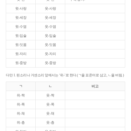
윗-사랑
웃-사랑
윗-세장
웃-세장
윗-수염
웃-수염
윗-입술
웃-입술
윗-잇몸
웃-잇몸
윗-자리
웃-자리
윗-중방
웃-중방
다만 1. 된소리나 거센소리 앞에서는 ‘위-’로 한다.(ㄱ을 표준어로 삼고, ㄴ을 버림.)
ㄱ
ㄴ
비고
위-짝
웃-짝
위-쪽
웃-쪽
위-채
웃-채
위-층
웃-층