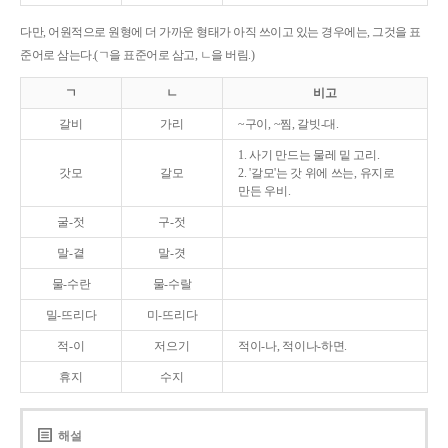
다만, 어원적으로 원형에 더 가까운 형태가 아직 쓰이고 있는 경우에는, 그것을 표
준어로 삼는다.(ㄱ을 표준어로 삼고, ㄴ을 버림.)
ㄱ
ㄴ
비고
갈비
가리
~구이, ~찜, 갈빗-대.
1. 사기 만드는 물레 밑 고리.
갓모
갈모
2. '갈모'는 갓 위에 쓰는, 유지로
만든 우비.
굴-젓
구-젓
말-곁
말-겻
물-수란
물-수랄
밀-뜨리다
미-뜨리다
적-이
저으기
적이-나, 적이나-하면.
휴지
수지
해설