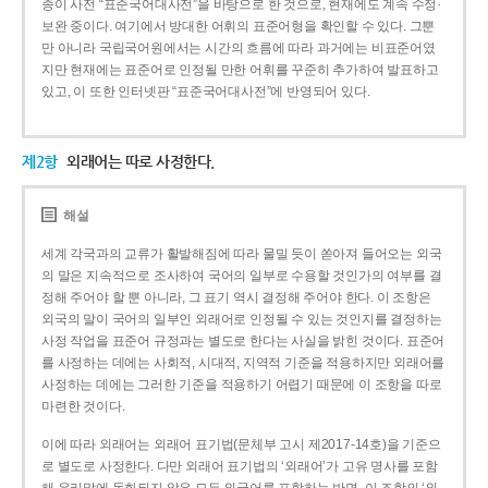
종이 사전 “표준국어대사전”을 바탕으로 한 것으로, 현재에도 계속 수정·
보완 중이다. 여기에서 방대한 어휘의 표준어형을 확인할 수 있다. 그뿐
만 아니라 국립국어원에서는 시간의 흐름에 따라 과거에는 비표준어였
지만 현재에는 표준어로 인정될 만한 어휘를 꾸준히 추가하여 발표하고
있고, 이 또한 인터넷판 “표준국어대사전”에 반영되어 있다.
제2항
외래어는 따로 사정한다.
해설
세계 각국과의 교류가 활발해짐에 따라 물밀 듯이 쏟아져 들어오는 외국
의 말은 지속적으로 조사하여 국어의 일부로 수용할 것인가의 여부를 결
정해 주어야 할 뿐 아니라, 그 표기 역시 결정해 주어야 한다. 이 조항은
외국의 말이 국어의 일부인 외래어로 인정될 수 있는 것인지를 결정하는
사정 작업을 표준어 규정과는 별도로 한다는 사실을 밝힌 것이다. 표준어
를 사정하는 데에는 사회적, 시대적, 지역적 기준을 적용하지만 외래어를
사정하는 데에는 그러한 기준을 적용하기 어렵기 때문에 이 조항을 따로
마련한 것이다.
이에 따라 외래어는 외래어 표기법(문체부 고시 제2017-14호)을 기준으
로 별도로 사정한다. 다만 외래어 표기법의 ‘외래어’가 고유 명사를 포함