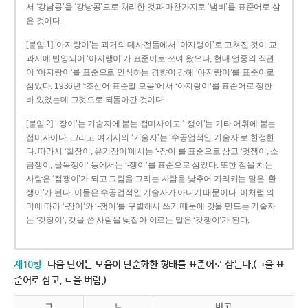
서 ‘강남콩’을 ‘강낭콩’으로 처리한 것과 마찬가지로 ‘냄비’를 표준어로 삼
은 것이다.
[붙임 1] ‘아지랑이’는 과거의 대사전들에서 ‘아지랭이’로 고쳐진 것이 교
과서에 반영되어 ‘아지랭이’가 표준어로 쓰여 왔으나, 현대 언중의 직관
이 ‘아지랑이’를 표준으로 인식하는 경향이 강해 ‘아지랑이’를 표준어로
삼았다. 1936년 “조선어 표준말 모음”에서 ‘아지랑이’를 표준어로 정한
바 있었는데 그것으로 되돌아간 것이다.
[붙임 2] ‘-장이’는 기술자에 붙는 접미사이고 ‘-쟁이’는 기타 어휘에 붙는
접미사이다. 그리고 여기서의 ‘기술자’는 ‘수공업적인 기술자’로 한정한
다. 따라서 ‘칠장이, 유기장이’에서는 ‘-장이’를 표준으로 삼고 ‘멋쟁이, 소
금쟁이, 골목쟁이’ 등에서는 ‘-쟁이’를 표준으로 삼았다. 또한 점을 치는
사람은 ‘점쟁이’가 되고 그림을 그리는 사람을 낮추어 가리키는 말은 ‘환
쟁이’가 된다. 이들은 수공업적인 기술자가 아니기 때문이다. 이처럼 의
미에 따라 ‘-장이’와 ‘-쟁이’를 구별해서 쓰기 때문에 갓을 만드는 기술자
는 ‘갓장이’, 갓을 쓴 사람을 낮잡아 이르는 말은 ‘갓쟁이’가 된다.
제10항
다음 단어는 모음이 단순화한 형태를 표준어로 삼는다.(ㄱ을 표
준어로 삼고, ㄴ을 버림.)
ㄱ
ㄴ
비고