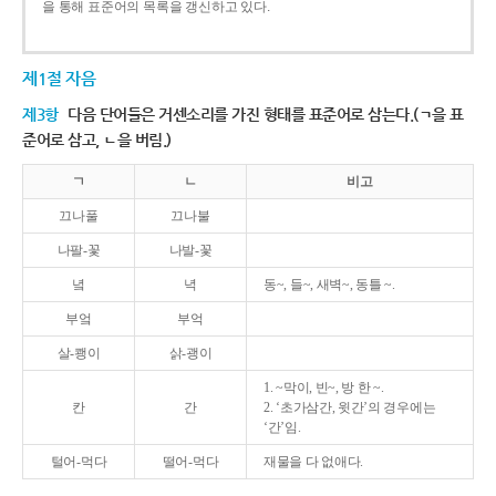
을 통해 표준어의 목록을 갱신하고 있다.
제1절 자음
제3항
다음 단어들은 거센소리를 가진 형태를 표준어로 삼는다.(ㄱ을 표
준어로 삼고, ㄴ을 버림.)
ㄱ
ㄴ
비고
끄나풀
끄나불
나팔-꽃
나발-꽃
녘
녁
동~, 들~, 새벽~, 동틀 ~.
부엌
부억
살-쾡이
삵-괭이
1. ~막이, 빈~, 방 한 ~.
칸
간
2. ‘초가삼간, 윗간’의 경우에는
‘간’임.
털어-먹다
떨어-먹다
재물을 다 없애다.