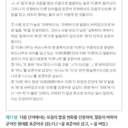
ㅘ, ㅝ’ 등의 원순 모음을 평순 모음으로 발음하는 일은 더 흔히 일어난다.
그러나 이 조항에서 다룬 단어들은 표준어 지역에서도 모음의 단순화 과
정을 겪고, 애초의 형태는 들어 보기 어렵게 된 것들이다.
① 사용 빈도가 높은 ‘괴퍅하다’는 ‘괴팍하다’로 발음이 바뀌었으므로 바
뀐 발음 ‘팍’을 인정하였다. 그러나 사용 빈도가 낮은 ‘강퍅하다, 퍅하다,
퍅성’ 등에서의 ‘퍅’은 ‘팍’으로 발음되지 않으므로 ‘퍅’이 아직도 표준어
형이다.
② ‘미류나무’는 버드나무의 한 종류이므로 ‘미류’는 어원적으로 분명히
버드나무의 의미를 담고 있는 ‘미류(美柳)’인데 이제 ‘미류’라고 발음하는
경우가 거의 없기 때문에 ‘미루나무’를 표준어로 삼았다.
③ ‘여느’도 원래 ‘여늬’였으나 이중 모음 ‘ㅢ’가 단모음 ‘ㅡ’로 변하였으므
로 ‘여느’를 표준어로 삼았다. ‘늬나노’의 ‘늬’도 언어 현실에서 [니]로 소리
나므로 ‘니나노’를 표준어로 삼는다.
④ ‘으례’ 역시 원래 ‘의례(依例)’에서 ‘으례’가 되었던 것인데 ‘례’의 발음
이 ‘레’로 바뀌었으므로 ‘으레’를 표준어로 삼았다. 한편 부사 ‘으레’에 다
시 ‘-이/-히’가 붙은 ‘으레이, 으레히’가 같은 뜻으로 쓰이는 일이 많은데,
이는 인정하지 않는다.
제11항
다음 단어에서는 모음의 발음 변화를 인정하여, 발음이 바뀌어
굳어진 형태를 표준어로 삼는다.(ㄱ을 표준어로 삼고, ㄴ을 버림.)