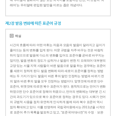
해 우리말에 동화되지 않은 모든 외국어를 포함하는 반면, 이 조항의 ‘외
래어’는 우리말에 편입된 말만을 이르는 좁은 개념이다.
제2장 발음 변화에 따른 표준어 규정
해설
시간의 흐름에 따라 어떤 어휘는 자음과 모음의 발음이 달라지고 길이가
줄어드는 등의 변화를 입게 된다. 어문 규범을 자주 바꾸는 것은 바람직
하지 않으므로 발음에 다소의 변화를 입어도 표준어를 곧바로 바꾸지는
않지만, 발음 변화의 정도가 심하거나 발음이 변한 지 오래되어 대부분의
교양 있는 서울 지역 사람들이 바뀐 발음으로 말을 하는 경우에는 표준어
를 새로이 정하게 된다. 발음 변화에 따라 새로이 표준어를 정하는 방법
에는 두 가지가 있다. 발음이 바뀐 후의 말만 인정하는 방법과 바뀌기 전
의 말과 바뀐 후의 말을 모두 인정하는 방법이다. 앞엣것에 따르면 단수
표준어, 뒤엣것에 따르면 복수 표준어가 된다. 원칙적으로는 언어가 변화
하였으면 단수 표준어로 정해야 하겠으나, 언어의 변화에는 대부분 긴 시
간의 과도기가 있으므로 복수 표준어로 정하는 경우도 있다. 사회가 언어
의 규범적 사용을 점차 유연하게 인식하게 됨에 따라 복수 표준어 역시
점차 확대되고 있다. 이를 반영하여 국립국어원에서는 2011년을 시작으
로 표준어 추가 목록을 발표하고 있고, “표준국어대사전”의 수정ㆍ보완