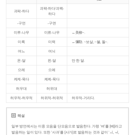
괴퍅-하다/괴팩-
괴팍-하다
하다
-구먼
-구면
미루-나무
미류-나무
←美柳~.
미륵
미력
←彌勒. ~보살, ~불, 돌~.
여느
여늬
온-달
왼-달
만 한 달.
으레
으례
케케-묵다
켸켸-묵다
허우대
허위대
허우적-허우적
허위적-허위적
허우적-거리다.
해설
일부 방언에서는 이중 모음을 단모음으로 발음한다. 가령 ‘벼’를 [베]라고
발음하는 일이 있다. 또한 ‘사과’를 [사가]로 발음하는 것과 같이 ‘ㅚ, ㅟ,