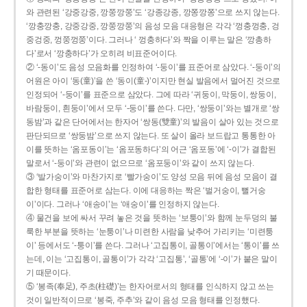
와 관련된 ‘강중강중, 깡쭝깡쭝’도 ‘강종강종, 깡쫑깡쫑’으로 쓰지 않는다.
‘깡충깡충, 강중강중, 깡쭝깡쭝’의 음성 모음 대응형은 각각 ‘껑충껑충, 겅
중겅중, 껑쭝껑쭝’이다. 그러나 ‘ 껑충하다’와 짝을 이루는 말은 ‘깡총하
다’로서 ‘깡충하다’가 오히려 비표준어이다.
② ‘-동이’도 음성 모음화를 인정하여 ‘-둥이’를 표준어로 삼았다. ‘-둥이’의
어원은 아이 ‘동(童)’을 쓴 ‘동이(童-)’이지만 현실 발음에서 멀어진 것으로
인정되어 ‘-둥이’를 표준으로 삼았다. 그에 따라 ‘귀둥이, 막둥이, 쌍둥이,
바람둥이, 흰둥이’에서 모두 ‘-둥이’를 쓴다. 다만, ‘쌍둥이’와는 별개로 ‘쌍
동밤’과 같은 단어에서는 한자어 ‘쌍동(雙童)’의 발음이 살아 있는 것으로
판단되므로 ‘쌍둥밤’으로 쓰지 않는다. 또 살이 올라 보드랍고 통통한 아
이를 뜻하는 ‘옴포동이’는 ‘옴포동하다’의 어근 ‘옴포동’에 ‘-이’가 결합된
말로서 ‘-둥이’와 관련이 없으므로 ‘옴포둥이’와 같이 쓰지 않는다.
③ ‘발가숭이’와 마찬가지로 ‘빨가숭이’도 양성 모음 뒤에 음성 모음이 결
합한 형태를 표준어로 삼는다. 이에 대응하는 짝은 ‘벌거숭이, 뻘거숭
이’이다. 그러나 ‘애송이’는 ‘애숭이’를 인정하지 않는다.
④ 물건을 보에 싸서 꾸려 놓은 것을 뜻하는 ‘보퉁이’와 함께 눈두덩의 불
룩한 부분을 뜻하는 ‘눈퉁이’나 미련한 사람을 낮추어 가리키는 ‘미련퉁
이’ 등에서도 ‘-퉁이’를 쓴다. 그러나 ‘고집통이, 골통이’에서는 ‘통이’를 쓰
는데, 이는 ‘고집통이, 골통이’가 각각 ‘고집통’, ‘골통’에 ‘-이’가 붙은 말이
기 때문이다.
⑤ ‘봉족(奉足), 주초(柱礎)’는 한자어로서의 형태를 인식하지 않고 쓰는
것이 일반적이므로 ‘봉죽, 주추’와 같이 음성 모음 형태를 인정했다.