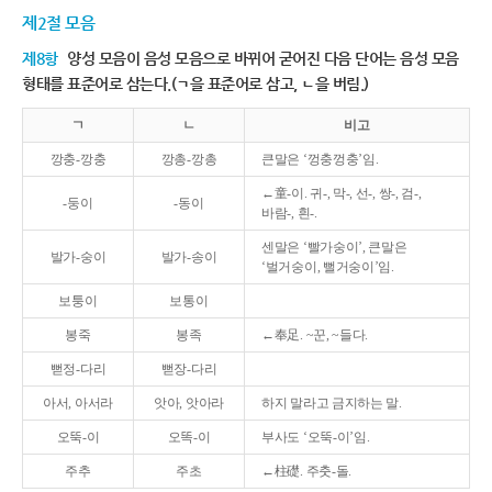
제2절 모음
제8항
양성 모음이 음성 모음으로 바뀌어 굳어진 다음 단어는 음성 모음
형태를 표준어로 삼는다.(ㄱ을 표준어로 삼고, ㄴ을 버림.)
ㄱ
ㄴ
비고
깡충-깡충
깡총-깡총
큰말은 ‘껑충껑충’임.
←童-이. 귀-, 막-, 선-, 쌍-, 검-,
-둥이
-동이
바람-, 흰-.
센말은 ‘빨가숭이’, 큰말은
발가-숭이
발가-송이
‘벌거숭이, 뻘거숭이’임.
보퉁이
보통이
봉죽
봉족
←奉足. ~꾼, ~들다.
뻗정-다리
뻗장-다리
아서, 아서라
앗아, 앗아라
하지 말라고 금지하는 말.
오뚝-이
오똑-이
부사도 ‘오뚝-이’임.
주추
주초
←柱礎. 주춧-돌.