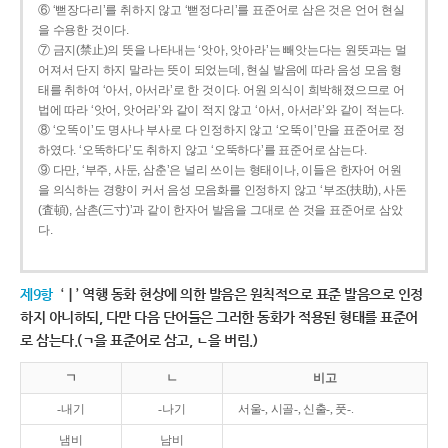
⑥ ‘뻗장다리’를 취하지 않고 ‘뻗정다리’를 표준어로 삼은 것은 언어 현실
을 수용한 것이다.
⑦ 금지(禁止)의 뜻을 나타내는 ‘앗아, 앗아라’는 빼앗는다는 원뜻과는 멀
어져서 단지 하지 말라는 뜻이 되었는데, 현실 발음에 따라 음성 모음 형
태를 취하여 ‘아서, 아서라’로 한 것이다. 어원 의식이 희박해졌으므로 어
법에 따라 ‘앗어, 앗어라’와 같이 적지 않고 ‘아서, 아서라’와 같이 적는다.
⑧ ‘오똑이’도 명사나 부사로 다 인정하지 않고 ‘오뚝이’만을 표준어로 정
하였다. ‘오똑하다’도 취하지 않고 ‘오뚝하다’를 표준어로 삼는다.
⑨ 다만, ‘부주, 사둔, 삼춘’은 널리 쓰이는 형태이나, 이들은 한자어 어원
을 의식하는 경향이 커서 음성 모음화를 인정하지 않고 ‘부조(扶助), 사돈
(査頓), 삼촌(三寸)’과 같이 한자어 발음을 그대로 쓴 것을 표준어로 삼았
다.
제9항
‘ㅣ’ 역행 동화 현상에 의한 발음은 원칙적으로 표준 발음으로 인정
하지 아니하되, 다만 다음 단어들은 그러한 동화가 적용된 형태를 표준어
로 삼는다.(ㄱ을 표준어로 삼고, ㄴ을 버림.)
ㄱ
ㄴ
비고
-내기
-나기
서울-, 시골-, 신출-, 풋-.
냄비
남비