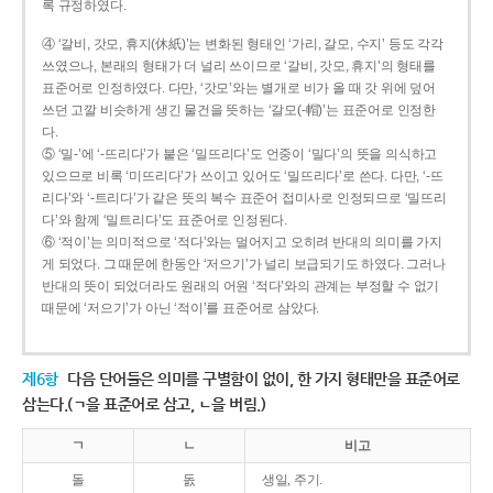
록 규정하였다.
④ ‘갈비, 갓모, 휴지(休紙)’는 변화된 형태인 ‘가리, 갈모, 수지’ 등도 각각
쓰였으나, 본래의 형태가 더 널리 쓰이므로 ‘갈비, 갓모, 휴지’의 형태를
표준어로 인정하였다. 다만, ‘갓모’와는 별개로 비가 올 때 갓 위에 덮어
쓰던 고깔 비슷하게 생긴 물건을 뜻하는 ‘갈모(-帽)’는 표준어로 인정한
다.
⑤ ‘밀-’에 ‘-뜨리다’가 붙은 ‘밀뜨리다’도 언중이 ‘밀다’의 뜻을 의식하고
있으므로 비록 ‘미뜨리다’가 쓰이고 있어도 ‘밀뜨리다’로 쓴다. 다만, ‘-뜨
리다’와 ‘-트리다’가 같은 뜻의 복수 표준어 접미사로 인정되므로 ‘밀뜨리
다’와 함께 ‘밀트리다’도 표준어로 인정된다.
⑥ ‘적이’는 의미적으로 ‘적다’와는 멀어지고 오히려 반대의 의미를 가지
게 되었다. 그 때문에 한동안 ‘저으기’가 널리 보급되기도 하였다. 그러나
반대의 뜻이 되었더라도 원래의 어원 ‘적다’와의 관계는 부정할 수 없기
때문에 ‘저으기’가 아닌 ‘적이’를 표준어로 삼았다.
제6항
다음 단어들은 의미를 구별함이 없이, 한 가지 형태만을 표준어로
삼는다.(ㄱ을 표준어로 삼고, ㄴ을 버림.)
ㄱ
ㄴ
비고
돌
돐
생일, 주기.