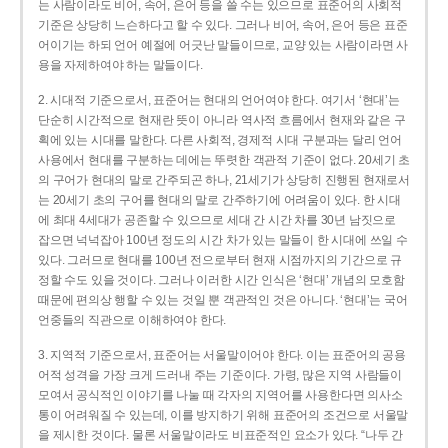
는 사람이라도 비어, 속어, 은어 등을 쓸 수는 있으므로 표준어의 사회적
기준은 상당히 느슨하다고 할 수 있다. 그러나 비어, 속어, 은어 등은 표준
어이기는 하되 언어 예절에 어긋난 말들이므로, 교양 있는 사람이라면 사
용을 자제하여야 하는 말들이다.
2. 시대적 기준으로서, 표준어는 현대의 언어여야 한다. 여기서 ‘현대’는
단순히 시간적으로 현재란 뜻이 아니라 역사적 흐름에서 현재와 같은 구
획에 있는 시대를 말한다. 다른 사회적, 경제적 시대 구분과는 달리 언어
사용에서 현대를 구분하는 데에는 뚜렷한 객관적 기준이 없다. 20세기 초
의 구어가 현대의 말로 간주되곤 하나, 21세기가 상당히 진행된 현재로서
는 20세기 초의 구어를 현대의 말로 간주하기에 어려움이 있다. 한 시대
에 최대 4세대가 공존할 수 있으므로 세대 간 시간 차를 30년 남짓으로
잡으면 넉넉잡아 100년 정도의 시간 차가 있는 말들이 한 시대에 쓰일 수
있다. 그러므로 현대를 100년 전으로부터 현재 시점까지의 기간으로 규
정할 수도 있을 것이다. 그러나 이러한 시간 인식은 ‘현대’ 개념의 모호함
때문에 편의상 행할 수 있는 것일 뿐 객관적인 것은 아니다. ‘현대’는 국어
언중들의 직관으로 이해하여야 한다.
3. 지역적 기준으로서, 표준어는 서울말이어야 한다. 이는 표준어의 공용
어적 성격을 가장 크게 드러내 주는 기준이다. 가령, 많은 지역 사람들이
모여서 공식적인 이야기를 나눌 때 각자의 지역어를 사용한다면 의사소
통이 어려워질 수 있는데, 이를 방지하기 위해 표준어의 조건으로 서울말
을 제시한 것이다. 물론 서울말이라도 비표준적인 요소가 있다. “나두 간