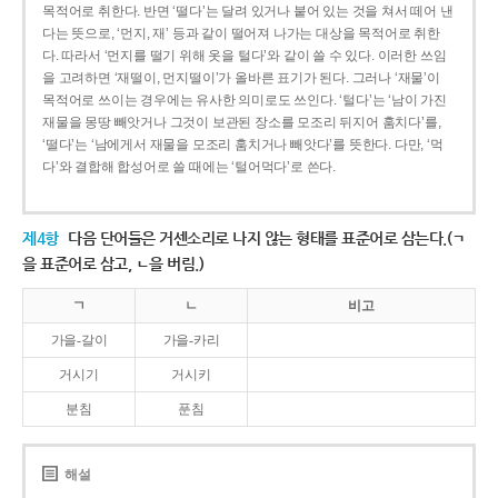
목적어로 취한다. 반면 ‘떨다’는 달려 있거나 붙어 있는 것을 쳐서 떼어 낸
다는 뜻으로, ‘먼지, 재’ 등과 같이 떨어져 나가는 대상을 목적어로 취한
다. 따라서 ‘먼지를 떨기 위해 옷을 털다’와 같이 쓸 수 있다. 이러한 쓰임
을 고려하면 ‘재떨이, 먼지떨이’가 올바른 표기가 된다. 그러나 ‘재물’이
목적어로 쓰이는 경우에는 유사한 의미로도 쓰인다. ‘털다’는 ‘남이 가진
재물을 몽땅 빼앗거나 그것이 보관된 장소를 모조리 뒤지어 훔치다’를,
‘떨다’는 ‘남에게서 재물을 모조리 훔치거나 빼앗다’를 뜻한다. 다만, ‘먹
다’와 결합해 합성어로 쓸 때에는 ‘털어먹다’로 쓴다.
제4항
다음 단어들은 거센소리로 나지 않는 형태를 표준어로 삼는다.(ㄱ
을 표준어로 삼고, ㄴ을 버림.)
ㄱ
ㄴ
비고
가을-갈이
가을-카리
거시기
거시키
분침
푼침
해설