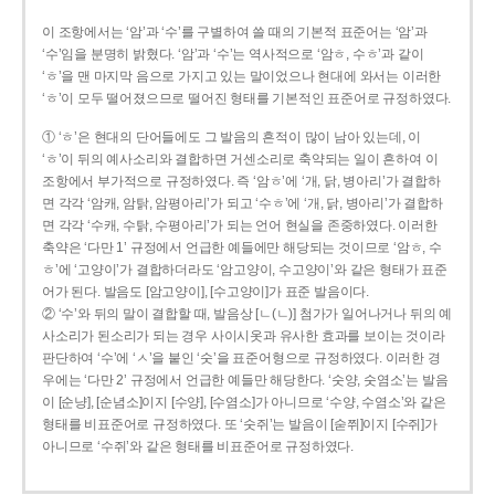
이 조항에서는 ‘암’과 ‘수’를 구별하여 쓸 때의 기본적 표준어는 ‘암’과
‘수’임을 분명히 밝혔다. ‘암’과 ‘수’는 역사적으로 ‘암ㅎ, 수ㅎ’과 같이
‘ㅎ’을 맨 마지막 음으로 가지고 있는 말이었으나 현대에 와서는 이러한
‘ㅎ’이 모두 떨어졌으므로 떨어진 형태를 기본적인 표준어로 규정하였다.
① ‘ㅎ’은 현대의 단어들에도 그 발음의 흔적이 많이 남아 있는데, 이
‘ㅎ’이 뒤의 예사소리와 결합하면 거센소리로 축약되는 일이 흔하여 이
조항에서 부가적으로 규정하였다. 즉 ‘암ㅎ’에 ‘개, 닭, 병아리’가 결합하
면 각각 ‘암캐, 암탉, 암평아리’가 되고 ‘수ㅎ’에 ‘개, 닭, 병아리’가 결합하
면 각각 ‘수캐, 수탉, 수평아리’가 되는 언어 현실을 존중하였다. 이러한
축약은 ‘다만 1’ 규정에서 언급한 예들에만 해당되는 것이므로 ‘암ㅎ, 수
ㅎ’에 ‘고양이’가 결합하더라도 ‘암고양이, 수고양이’와 같은 형태가 표준
어가 된다. 발음도 [암고양이], [수고양이]가 표준 발음이다.
② ‘수’와 뒤의 말이 결합할 때, 발음상 [ㄴ(ㄴ)] 첨가가 일어나거나 뒤의 예
사소리가 된소리가 되는 경우 사이시옷과 유사한 효과를 보이는 것이라
판단하여 ‘수’에 ‘ㅅ’을 붙인 ‘숫’을 표준어형으로 규정하였다. 이러한 경
우에는 ‘다만 2’ 규정에서 언급한 예들만 해당한다. ‘숫양, 숫염소’는 발음
이 [순냥], [순념소]이지 [수양], [수염소]가 아니므로 ‘수양, 수염소’와 같은
형태를 비표준어로 규정하였다. 또 ‘숫쥐’는 발음이 [숟쮜]이지 [수쥐]가
아니므로 ‘수쥐’와 같은 형태를 비표준어로 규정하였다.