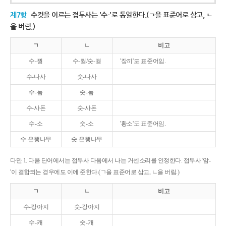
제7항
수컷을 이르는 접두사는 '수-'로 통일한다.(ㄱ을 표준어로 삼고, ㄴ
을 버림.)
ㄱ
ㄴ
비고
수-꿩
수-퀑/숫-꿩
'장끼'도 표준어임.
수-나사
숫-나사
수-놈
숫-놈
수-사돈
숫-사돈
수-소
숫-소
'황소'도 표준어임.
수-은행나무
숫-은행나무
다만 1. 다음 단어에서는 접두사 다음에서 나는 거센소리를 인정한다. 접두사 '암-
'이 결합되는 경우에도 이에 준한다.(ㄱ을 표준어로 삼고, ㄴ을 버림.)
ㄱ
ㄴ
비고
수-캉아지
숫-강아지
수-캐
숫-개