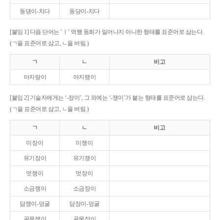
동댕이-치다
동당이-치다
[붙임 1] 다음 단어는 ‘ㅣ’ 역행 동화가 일어나지 아니한 형태를 표준어로 삼는다.
(ㄱ을 표준어로 삼고, ㄴ을 버림.)
ㄱ
ㄴ
비고
아지랑이
아지랭이
[붙임 2] 기술자에게는 ‘-장이’, 그 외에는 ‘-쟁이’가 붙는 형태를 표준어로 삼는다.
(ㄱ을 표준어로 삼고, ㄴ을 버림.)
ㄱ
ㄴ
비고
미장이
미쟁이
유기장이
유기쟁이
멋쟁이
멋장이
소금쟁이
소금장이
담쟁이-덩굴
담장이-덩굴
골목쟁이
골목장이