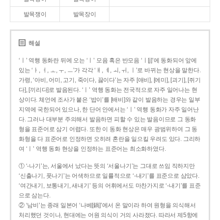
발목쟁이
발목장이
해설
‘ㅣ’ 역행 동화란 뒤에 오는 ‘ㅣ’ 모음 혹은 반모음 ‘ㅣ[j]’에 동화되어 앞에
있는 ‘ㅏ, ㅓ, ㅗ, ㅜ, ㅡ’가 각각 ‘ㅐ, ㅔ, ㅚ, ㅟ, ㅣ’로 바뀌는 현상을 말한다.
가령, ‘아비, 어미, 고기, 죽이다, 끓이다’는 자주 [애비], [에미], [괴기], [쥐기
다], [끼리다]로 발음된다. ‘ㅣ’ 역행 동화는 전국적으로 자주 일어나는 현
상이다. 체언에 조사가 붙은 ‘밥이’를 [배비]와 같이 발음하는 경우는 일부
지역에 국한되어 있으나, 한 단어 안에서는 ‘ㅣ’ 역행 동화가 자주 일어난
다. 그러나 대부분 주의해서 발음하면 피할 수 있는 발음이므로 그 동화
형을 표준어로 삼기 어렵다. 또한 이 동화 현상은 매우 광범위하여 그 동
화형을 다 표준어로 인정하면 오히려 혼란을 일으킬 우려도 있다. 그리하
여 ‘ㅣ’ 역행 동화 현상을 인정하는 표준어는 최소화하였다.
① ‘-나기’는, 서울에서 났다는 뜻의 ‘서울나기’는 그대로 쓰임 직하지만
‘신출나기, 풋나기’는 어색하므로 일률적으로 ‘-내기’를 표준으로 삼았다.
‘여간내기, 보통내기, 새내기’ 등의 어휘에서도 마찬가지로 ‘-내기’를 표준
으로 삼는다.
② ‘남비’는 종래 일본어 ‘나베[鍋]’에서 온 말이라 하여 원형을 의식해서
처리했던 것이나, 현대에는 어원 의식이 거의 사라졌다. 따라서 제5항에