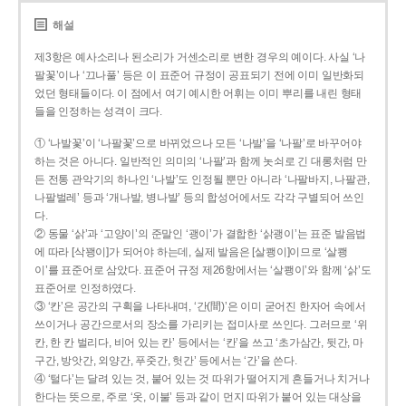
해설
제3항은 예사소리나 된소리가 거센소리로 변한 경우의 예이다. 사실 ‘나
팔꽃’이나 ‘끄나풀’ 등은 이 표준어 규정이 공표되기 전에 이미 일반화되
었던 형태들이다. 이 점에서 여기 예시한 어휘는 이미 뿌리를 내린 형태
들을 인정하는 성격이 크다.
① ‘나발꽃’이 ‘나팔꽃’으로 바뀌었으나 모든 ‘나발’을 ‘나팔’로 바꾸어야
하는 것은 아니다. 일반적인 의미의 ‘나팔’과 함께 놋쇠로 긴 대롱처럼 만
든 전통 관악기의 하나인 ‘나발’도 인정될 뿐만 아니라 ‘나팔바지, 나팔관,
나팔벌레’ 등과 ‘개나발, 병나발’ 등의 합성어에서도 각각 구별되어 쓰인
다.
② 동물 ‘삵’과 ‘고양이’의 준말인 ‘괭이’가 결합한 ‘삵괭이’는 표준 발음법
에 따라 [삭꽹이]가 되어야 하는데, 실제 발음은 [살쾡이]이므로 ‘살쾡
이’를 표준어로 삼았다. 표준어 규정 제26항에서는 ‘살쾡이’와 함께 ‘삵’도
표준어로 인정하였다.
③ ‘칸’은 공간의 구획을 나타내며, ‘간(間)’은 이미 굳어진 한자어 속에서
쓰이거나 공간으로서의 장소를 가리키는 접미사로 쓰인다. 그러므로 ‘위
칸, 한 칸 벌리다, 비어 있는 칸’ 등에서는 ‘칸’을 쓰고 ‘초가삼간, 뒷간, 마
구간, 방앗간, 외양간, 푸줏간, 헛간’ 등에서는 ‘간’을 쓴다.
④ ‘털다’는 달려 있는 것, 붙어 있는 것 따위가 떨어지게 흔들거나 치거나
한다는 뜻으로, 주로 ‘옷, 이불’ 등과 같이 먼지 따위가 붙어 있는 대상을