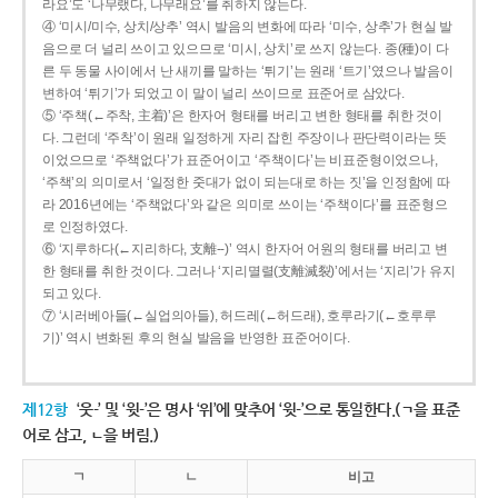
라요’도 ‘나무랬다, 나무래요’를 취하지 않는다.
④ ‘미시/미수, 상치/상추’ 역시 발음의 변화에 따라 ‘미수, 상추’가 현실 발
음으로 더 널리 쓰이고 있으므로 ‘미시, 상치’로 쓰지 않는다. 종(種)이 다
른 두 동물 사이에서 난 새끼를 말하는 ‘튀기’는 원래 ‘트기’였으나 발음이
변하여 ‘튀기’가 되었고 이 말이 널리 쓰이므로 표준어로 삼았다.
⑤ ‘주책(←주착, 主着)’은 한자어 형태를 버리고 변한 형태를 취한 것이
다. 그런데 ‘주착’이 원래 일정하게 자리 잡힌 주장이나 판단력이라는 뜻
이었으므로 ‘주책없다’가 표준어이고 ‘주책이다’는 비표준형이었으나,
‘주책’의 의미로서 ‘일정한 줏대가 없이 되는대로 하는 짓’을 인정함에 따
라 2016년에는 ‘주책없다’와 같은 의미로 쓰이는 ‘주책이다’를 표준형으
로 인정하였다.
⑥ ‘지루하다(←지리하다, 支離--)’ 역시 한자어 어원의 형태를 버리고 변
한 형태를 취한 것이다. 그러나 ‘지리멸렬(支離滅裂)’에서는 ‘지리’가 유지
되고 있다.
⑦ ‘시러베아들(←실업의아들), 허드레(←허드래), 호루라기(←호루루
기)’ 역시 변화된 후의 현실 발음을 반영한 표준어이다.
제12항
‘웃-’ 및 ‘윗-’은 명사 ‘위’에 맞추어 ‘윗-’으로 통일한다.(ㄱ을 표준
어로 삼고, ㄴ을 버림.)
ㄱ
ㄴ
비고