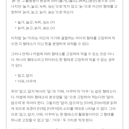
‘늙-’은 그 활용형이 환경에 따라 [늘거], [늘꼬], [늑찌], [능는] 등으로 소리
나지만 ‘늘거, 늘꼬, 늑찌, 능는’으로 적지 않고 ‘늙-’으로 어간의 형태를 고
정하여 ‘늙어, 늙고, 늙지, 늙는’으로 적는다.
늘거, 늘꼬, 늑찌, 능는 (×)
늙어, 늙고, 늙지, 늙는 (○)
이처럼 ‘늙-­’이라는 어간과 거기에 결합하는 어미의 형태를 고정하여 적
으면 각 형태소가 지닌 뜻을 분명하게 파악할 수 있다.
그러나 언제나 어법에 따라 형태소를 고정하여 적을 수 있는 것은 아니
다. 하나의 형태소라고 하더라도 한 형태로 고정하여 적을 수 없는 경우
가 있다.
덥고, 덥지
더워, 더우며
위의 ‘덥고, 덥지’에서의 ‘덥-­’과 ‘더워, 더우며’의 ‘더우-­’는 같은 형태소이
다. 어법에 따라 형태소의 본모양을 ‘덥-­’으로 고정하여 적는다면 ‘덥어,
덥으며’로 적어야 한다. 그렇지만 ‘덥어, 덥으며’는 [더버], [더브며]로 읽히
게 되므로 표준어 [더워], [더우며]의 소리를 제대로 나타낼 수 없다. 그러
므로 ‘덥고, 덥지, 더워, 더우며’는 한 형태소의 활용형이지만 그 형태를
하나로 고정할 수 없고 ‘덥-’, ‘더우-’ 두 가지로 적게 된다.