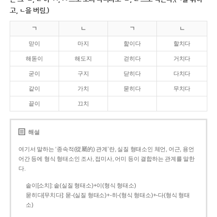
고, ㄴ을 버림.)
ㄱ
ㄴ
ㄱ
ㄴ
맏이
마지
핥이다
할치다
해돋이
해도지
걷히다
거치다
굳이
구지
닫히다
다치다
같이
가치
묻히다
무치다
끝이
끄치
해설
여기서 말하는 ‘종속적(從屬的) 관계’란, 실질 형태소인 체언, 어근, 용언
어간 등에 형식 형태소인 조사, 접미사, 어미 등이 결합하는 관계를 말한
다.
솥이[소치]: 솥(실질 형태소)+이(형식 형태소)
묻히다[무치다]: 묻­-(실질 형태소)+­-히­-(형식 형태소)+-다(형식 형태
소)