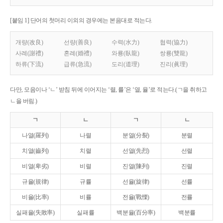
[붙임 1] 단어의 첫머리 이외의 경우에는 본음대로 적는다.
개량(改良)
선량(善良)
수력(水力)
협력(協力)
사례(謝禮)
혼례(婚禮)
와룡(臥龍)
쌍룡(雙龍)
하류(下流)
급류(急流)
도리(道理)
진리(眞理)
다만, 모음이나 ‘ㄴ’ 받침 뒤에 이어지는 ‘렬, 률’은 ‘열, 율’로 적는다.(ㄱ을 취하고
ㄴ을 버림.)
ㄱ
ㄴ
ㄱ
ㄴ
나열(羅列)
나렬
분열(分裂)
분렬
치열(齒列)
치렬
선열(先烈)
선렬
비열(卑劣)
비렬
진열(陳列)
진렬
규율(規律)
규률
선율(旋律)
선률
비율(比率)
비률
전율(戰慄)
전률
실패율(失敗率)
실패률
백분율(百分率)
백분률