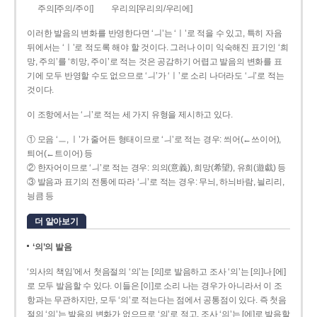
주의[주의/주이]
우리의[우리의/우리에]
이러한 발음의 변화를 반영한다면 ‘ㅢ’는 ‘ㅣ’로 적을 수 있고, 특히 자음
뒤에서는 ‘ㅣ’로 적도록 해야 할 것이다. 그러나 이미 익숙해진 표기인 ‘희
망, 주의’를 ‘히망, 주이’로 적는 것은 공감하기 어렵고 발음의 변화를 표
기에 모두 반영할 수도 없으므로 ‘ㅢ’가 ‘ㅣ’로 소리 나더라도 ‘ㅢ’로 적는
것이다.
이 조항에서는 ‘ㅢ’로 적는 세 가지 유형을 제시하고 있다.
① 모음 ‘ㅡ, ㅣ’가 줄어든 형태이므로 ‘ㅢ’로 적는 경우: 씌어(←쓰이어),
틔어(←트이어) 등
② 한자어이므로 ‘ㅢ’로 적는 경우: 의의(意義), 희망(希望), 유희(遊戱) 등
③ 발음과 표기의 전통에 따라 ‘ㅢ’로 적는 경우: 무늬, 하늬바람, 늴리리,
닁큼 등
더 알아보기
‘의’의 발음
‘의사의 책임’에서 첫음절의 ‘의’는 [의]로 발음하고 조사 ‘의’는 [의]나 [에]
로 모두 발음할 수 있다. 이들은 [이]로 소리 나는 경우가 아니라서 이 조
항과는 무관하지만, 모두 ‘의’로 적는다는 점에서 공통점이 있다. 즉 첫음
절의 ‘의’는 발음의 변화가 없으므로 ‘의’로 적고, 조사 ‘의’는 [에]로 발음할