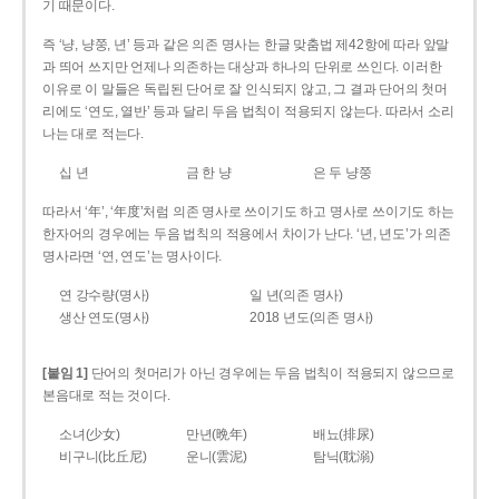
기 때문이다.
즉 ‘냥, 냥쭝, 년’ 등과 같은 의존 명사는 한글 맞춤법 제42항에 따라 앞말
과 띄어 쓰지만 언제나 의존하는 대상과 하나의 단위로 쓰인다. 이러한
이유로 이 말들은 독립된 단어로 잘 인식되지 않고, 그 결과 단어의 첫머
리에도 ‘연도, 열반’ 등과 달리 두음 법칙이 적용되지 않는다. 따라서 소리
나는 대로 적는다.
십 년
금 한 냥
은 두 냥쭝
따라서 ‘年’, ‘年度’처럼 의존 명사로 쓰이기도 하고 명사로 쓰이기도 하는
한자어의 경우에는 두음 법칙의 적용에서 차이가 난다. ‘년, 년도’가 의존
명사라면 ‘연, 연도’는 명사이다.
연 강수량(명사)
일 년(의존 명사)
생산 연도(명사)
2018 년도(의존 명사)
[붙임 1]
단어의 첫머리가 아닌 경우에는 두음 법칙이 적용되지 않으므로
본음대로 적는 것이다.
소녀(少女)
만년(晩年)
배뇨(排尿)
비구니(比丘尼)
운니(雲泥)
탐닉(耽溺)