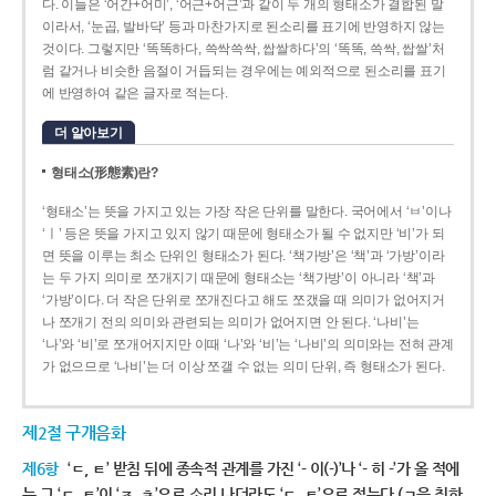
다. 이들은 ‘어간+어미’, ‘어근+어근’과 같이 두 개의 형태소가 결합된 말
이라서, ‘눈곱, 발바닥’ 등과 마찬가지로 된소리를 표기에 반영하지 않는
것이다. 그렇지만 ‘똑똑하다, 쓱싹쓱싹, 쌉쌀하다’의 ‘똑똑, 쓱싹, 쌉쌀’처
럼 같거나 비슷한 음절이 거듭되는 경우에는 예외적으로 된소리를 표기
에 반영하여 같은 글자로 적는다.
더 알아보기
형태소(形態素)란?
‘형태소’는 뜻을 가지고 있는 가장 작은 단위를 말한다. 국어에서 ‘ㅂ’이나
‘ㅣ’ 등은 뜻을 가지고 있지 않기 때문에 형태소가 될 수 없지만 ‘비’가 되
면 뜻을 이루는 최소 단위인 형태소가 된다. ‘책가방’은 ‘책’과 ‘가방’이라
는 두 가지 의미로 쪼개지기 때문에 형태소는 ‘책가방’이 아니라 ‘책’과
‘가방’이다. 더 작은 단위로 쪼개진다고 해도 쪼갰을 때 의미가 없어지거
나 쪼개기 전의 의미와 관련되는 의미가 없어지면 안 된다. ‘나비’는
‘나’와 ‘비’로 쪼개어지지만 이때 ‘나’와 ‘비’는 ‘나비’의 의미와는 전혀 관계
가 없으므로 ‘나비’는 더 이상 쪼갤 수 없는 의미 단위, 즉 형태소가 된다.
제2절 구개음화
제6항
‘ㄷ, ㅌ’ 받침 뒤에 종속적 관계를 가진 ‘- 이(-)’나 ‘- 히 -’가 올 적에
는 그 ‘ㄷ, ㅌ’이 ‘ㅈ, ㅊ’으로 소리 나더라도 ‘ㄷ, ㅌ’으로 적는다.(ㄱ을 취하