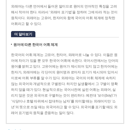
외래어는 다른 언어에서 들어온 말이므로 원어의 언어적인 특징을 고려
해서 적어야 한다. 따라서 ‘외래어 표기법’을 정하여 그에 따라 적는 것이
원칙이다. 외래어는 고유어, 한자어와 함께 국어의 어휘 체계에 정착한
어휘라고 할 수 있다.
더 알아보기
원어에 따른 한국어 어휘 체계
한국어의 어휘 체계는 고유어, 한자어, 외래어로 나눌 수 있다. 이들은 원
어에 차이가 있을 뿐 모두 한국어 어휘에 속한다. 국어사전에서는 단어의
원어를 밝히고 있다. 고유어에는 원어가 제시되어 있지 않고 한자어에는
한자가, 외래어에는 각 단어의 원어명과 로마자 표기가 제시되어 있어서
이로써 어휘 부류를 알 수가 있다. 외래어는 국어의 어휘 체계에 속하지
않는 외국어와 개념적으로 구별된다. 하지만 실생활에서 그 구별이 명확
하지 않을 때가 있다. 현실적으로는 국어사전에 실린 어휘는 외래어, 실
리지 않은 것은 외국어로 구별하는 것이 편리하다. 예컨대 ‘보이(boy)’가
‘식당이나 호텔 따위에서 접대하는 남자’를 의미할 때는 외래어지만 ‘소
년’의 뜻으로 쓰일 때는 외국어라고 할 수 있다. 외국어를 표기할 때도 외
래어 표기법의 원칙을 준용하는 일이 많다.