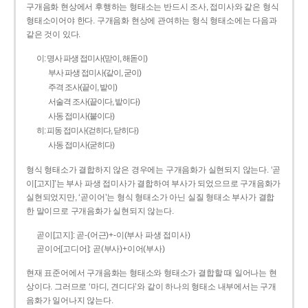
구개음화 현상에서 후행하는 형태소는 반드시 조사, 접미사와 같은 형식
형태소이어야 한다. 구개음화 현상에 관여하는 형식 형태소에는 다음과
같은 것이 있다.
이: 명사 파생 접미사(맏이, 해돋이)
부사 파생 접미사(같이, 굳이)
주격 조사(끝이, 밭이)
서술격 조사(끝이다, 밭이다)
사동 접미사(붙이다)
히: 피동 접미사(걷히다, 닫히다)
사동 접미사(굳히다)
형식 형태소가 결합하지 않은 경우에는 구개음화가 실현되지 않는다. ‘곧
이[고지]’는 부사 파생 접미사가 결합하여 부사가 되었으므로 구개음화가
실현되었지만, ‘곧이어’는 형식 형태소가 아닌 실질 형태소 부사가 결합
한 말이므로 구개음화가 실현되지 않는다.
곧이[고지]: 곧-­(어근)+­-이(부사 파생 접미사)
곧이어[고디어]: 곧(부사)+이어(부사)
현재 표준어에서 구개음화는 형태소와 형태소가 결합할 때 일어나는 현
상이다. 그러므로 ‘마디, 견디다’와 같이 하나의 형태소 내부에서는 구개
음화가 일어나지 않는다.