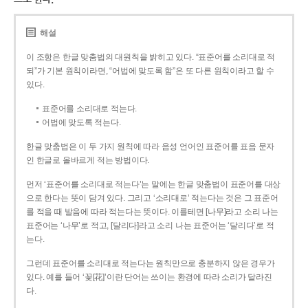
해설
이 조항은 한글 맞춤법의 대원칙을 밝히고 있다. “표준어를 소리대로 적
되”가 기본 원칙이라면, “어법에 맞도록 함”은 또 다른 원칙이라고 할 수
있다.
표준어를 소리대로 적는다.
어법에 맞도록 적는다.
한글 맞춤법은 이 두 가지 원칙에 따라 음성 언어인 표준어를 표음 문자
인 한글로 올바르게 적는 방법이다.
먼저 ‘표준어를 소리대로 적는다’는 말에는 한글 맞춤법이 표준어를 대상
으로 한다는 뜻이 담겨 있다. 그리고 ‘소리대로’ 적는다는 것은 그 표준어
를 적을 때 발음에 따라 적는다는 뜻이다. 이를테면 [나무]라고 소리 나는
표준어는 ‘나무’로 적고, [달리다]라고 소리 나는 표준어는 ‘달리다’로 적
는다.
그런데 표준어를 소리대로 적는다는 원칙만으로 충분하지 않은 경우가
있다. 예를 들어 ‘꽃[花]’이란 단어는 쓰이는 환경에 따라 소리가 달라진
다.