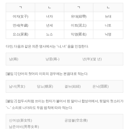
ㄱ
ㄴ
ㄱ
ㄴ
여자(女子)
녀자
유대(紐帶)
뉴대
연세(年歲)
년세
이토(泥土)
니토
요소(尿素)
뇨소
익명(匿名)
닉명
다만, 다음과 같은 의존 명사에서는 ‘냐, 녀’ 음을 인정한다.
냥(兩)
냥쭝(兩-)
년(年)(몇 년)
[붙임 1] 단어의 첫머리 이외의 경우에는 본음대로 적는다.
남녀(男女)
당뇨(糖尿)
결뉴(結紐)
은닉(隱匿)
[붙임 2] 접두사처럼 쓰이는 한자가 붙어서 된 말이나 합성어에서, 뒷말의 첫소리가
‘ㄴ’ 소리로 나더라도 두음 법칙에 따라 적는다.
신여성(新女性)
공염불(空念佛)
남존여비(男尊女卑)