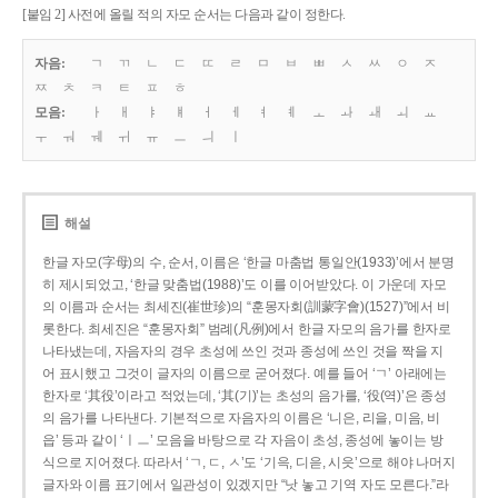
[붙임 2] 사전에 올릴 적의 자모 순서는 다음과 같이 정한다.
자음:
ㄱ
ㄲ
ㄴ
ㄷ
ㄸ
ㄹ
ㅁ
ㅂ
ㅃ
ㅅ
ㅆ
ㅇ
ㅈ
ㅉ
ㅊ
ㅋ
ㅌ
ㅍ
ㅎ
모음:
ㅏ
ㅐ
ㅑ
ㅒ
ㅓ
ㅔ
ㅕ
ㅖ
ㅗ
ㅘ
ㅙ
ㅚ
ㅛ
ㅜ
ㅝ
ㅞ
ㅟ
ㅠ
ㅡ
ㅢ
ㅣ
해설
한글 자모(字母)의 수, 순서, 이름은 ‘한글 마춤법 통일안(1933)’에서 분명
히 제시되었고, ‘한글 맞춤법(1988)’도 이를 이어받았다. 이 가운데 자모
의 이름과 순서는 최세진(崔世珍)의 “훈몽자회(訓蒙字會)(1527)”에서 비
롯한다. 최세진은 “훈몽자회” 범례(凡例)에서 한글 자모의 음가를 한자로
나타냈는데, 자음자의 경우 초성에 쓰인 것과 종성에 쓰인 것을 짝을 지
어 표시했고 그것이 글자의 이름으로 굳어졌다. 예를 들어 ‘ㄱ’ 아래에는
한자로 ‘其役’이라고 적었는데, ‘其(기)’는 초성의 음가를, ‘役(역)’은 종성
의 음가를 나타낸다. 기본적으로 자음자의 이름은 ‘니은, 리을, 미음, 비
읍’ 등과 같이 ‘ㅣㅡ’ 모음을 바탕으로 각 자음이 초성, 종성에 놓이는 방
식으로 지어졌다. 따라서 ‘ㄱ, ㄷ, ㅅ’도 ‘기윽, 디읃, 시읏’으로 해야 나머지
글자와 이름 표기에서 일관성이 있겠지만 “낫 놓고 기역 자도 모른다.”라