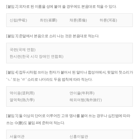
[붙임 2] 외자로 된 이름을 성에 붙여 쓸 경우에도 본음대로 적을 수 있다.
신립(申砬)
최린(崔麟)
채륜(蔡倫)
하륜(河崙)
[붙임 3] 준말에서 본음으로 소리 나는 것은 본음대로 적는다.
국련(국제 연합)
한시련(한국 시각 장애인 연합회)
[붙임 4] 접두사처럼 쓰이는 한자가 붙어서 된 말이나 합성어에서, 뒷말의 첫소리가
‘ㄴ’ 또는 ‘ㄹ’ 소리로 나더라도 두음 법칙에 따라 적는다.
역이용(逆利用)
연이율(年利率)
열역학(熱力學)
해외여행(海外旅行)
[붙임 5] 둘 이상의 단어로 이루어진 고유 명사를 붙여 쓰는 경우나 십진법에 따라
쓰는 수(數)도 붙임 4에 준하여 적는다.
서울여관
신흥이발관