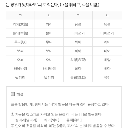
는 경우가 있더라도 ‘ㅢ’로 적는다. (ㄱ을 취하고, ㄴ을 버림.)
ㄱ
ㄴ
ㄱ
ㄴ
의의(意義)
의이
닁큼
닝큼
본의(本義)
본이
띄어쓰기
띠어쓰기
무늬[紋]
무니
씌어
씨어
보늬
보니
틔어
티어
오늬
오니
희망(希望)
히망
하늬바람
하니바람
희다
히다
늴리리
닐리리
유희(遊戱)
유히
해설
표준 발음법 제5항에서는 ‘ㅢ’의 발음을 다음과 같이 규정하고 있다.
① 자음을 첫소리로 가지고 있는 음절의 ‘ㅢ’는 [ㅣ]로 발음한다.
늴리리[닐리리]
씌어[씨어]
유희[유히]
② 단어의 첫음절 이외의 ‘의’는 [이]로, 조사 ‘의’는 [에]로 발음할 수 있다.