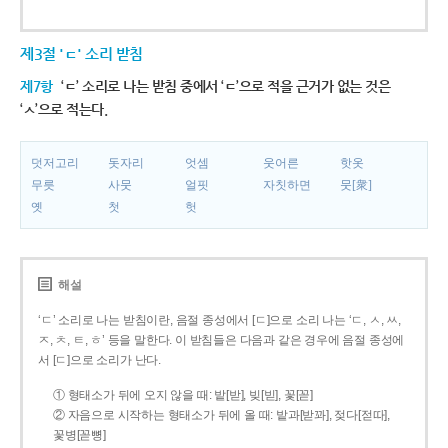
제3절 'ㄷ' 소리 받침
제7항
‘ㄷ’ 소리로 나는 받침 중에서 ‘ㄷ’으로 적을 근거가 없는 것은
‘ㅅ’으로 적는다.
덧저고리
돗자리
엇셈
웃어른
핫옷
무릇
사뭇
얼핏
자칫하면
뭇[衆]
옛
첫
헛
해설
‘ㄷ’ 소리로 나는 받침이란, 음절 종성에서 [ㄷ]으로 소리 나는 ‘ㄷ, ㅅ, ㅆ,
ㅈ, ㅊ, ㅌ, ㅎ’ 등을 말한다. 이 받침들은 다음과 같은 경우에 음절 종성에
서 [ㄷ]으로 소리가 난다.
① 형태소가 뒤에 오지 않을 때: 밭[받], 빚[빋], 꽃[꼳]
② 자음으로 시작하는 형태소가 뒤에 올 때: 밭과[받꽈], 젖다[젇따],
꽃병[꼳뼝]