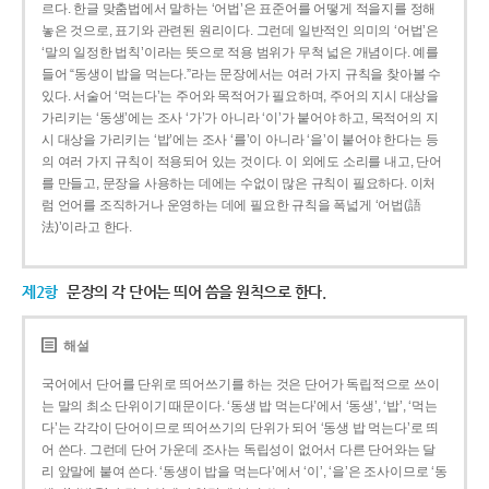
르다. 한글 맞춤법에서 말하는 ‘어법’은 표준어를 어떻게 적을지를 정해
놓은 것으로, 표기와 관련된 원리이다. 그런데 일반적인 의미의 ‘어법’은
‘말의 일정한 법칙’이라는 뜻으로 적용 범위가 무척 넓은 개념이다. 예를
들어 “동생이 밥을 먹는다.”라는 문장에서는 여러 가지 규칙을 찾아볼 수
있다. 서술어 ‘먹는다’는 주어와 목적어가 필요하며, 주어의 지시 대상을
가리키는 ‘동생’에는 조사 ‘가’가 아니라 ‘이’가 붙어야 하고, 목적어의 지
시 대상을 가리키는 ‘밥’에는 조사 ‘를’이 아니라 ‘을’이 붙어야 한다는 등
의 여러 가지 규칙이 적용되어 있는 것이다. 이 외에도 소리를 내고, 단어
를 만들고, 문장을 사용하는 데에는 수없이 많은 규칙이 필요하다. 이처
럼 언어를 조직하거나 운영하는 데에 필요한 규칙을 폭넓게 ‘어법(語
法)’이라고 한다.
제2항
문장의 각 단어는 띄어 씀을 원칙으로 한다.
해설
국어에서 단어를 단위로 띄어쓰기를 하는 것은 단어가 독립적으로 쓰이
는 말의 최소 단위이기 때문이다. ‘동생 밥 먹는다’에서 ‘동생’, ‘밥’, ‘먹는
다’는 각각이 단어이므로 띄어쓰기의 단위가 되어 ‘동생 밥 먹는다’로 띄
어 쓴다. 그런데 단어 가운데 조사는 독립성이 없어서 다른 단어와는 달
리 앞말에 붙여 쓴다. ‘동생이 밥을 먹는다’에서 ‘이’, ‘을’은 조사이므로 ‘동