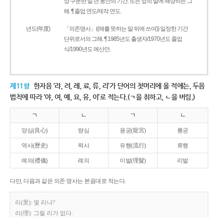
상 구분한 일 년 동안의 기간. 또는 앞의 말에 해당하는 그
해. ¶ 졸업 연도/제작 연도.
년도(年度)
「의존명사」((해를 뜻하는 말 뒤에 쓰여)) 일정한 기간
단위로서의 그해. ¶ 1985년도 출생자/1970년도 졸업
식/1990년도 예산안.
제11항
한자음 ‘랴, 려, 례, 료, 류, 리’가 단어의 첫머리에 올 적에는, 두음
법칙에 따라 ‘야, 여, 예, 요, 유, 이’로 적는다.(ㄱ을 취하고, ㄴ을 버림.)
ㄱ
ㄴ
ㄱ
ㄴ
양심(良心)
량심
용궁(龍宮)
룡궁
역사(歷史)
력사
유행(流行)
류행
예의(禮儀)
례의
이발(理髮)
리발
다만, 다음과 같은 의존 명사는 본음대로 적는다.
리(里): 몇 리냐?
리(理): 그럴 리가 없다.