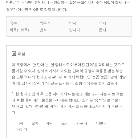
다만, ‘ㄱ, ㅂ’ 받침 뒤에서 나는 된소리는, 같은 음절이나 비슷한 음절이 겹쳐 나는
경우가 아니면 된소리로 적지 아니한다.
국수
깍두기
딱지
색시
싹둑(~싹둑)
법석
갑자기
몹시
해설
이 조항에서 ‘한 단어’는 ‘한 형태소로 이루어진 단어’를 의미하는 것으로
풀이할 수 있다. 실제로 예시하고 있는 단어와 규정의 적용을 받는 부분
은 모두 하나의 형태소 내부이다. 따라서 복합어인 ‘눈곱[눈꼽], 발바닥[발
빠닥], 잠자리[잠짜리]’와 같은 표기는 이 조항의 적용을 받지 않는다.
1. 한 형태소 안의 두 모음 사이에서 나는 된소리는 소리 나는 대로 적는
다. 예를 들어 새의 울음을 나타내는 형태소 ‘소쩍’은 ‘솟적’으로 적을 이
유가 없다. 왜냐하면 ‘솟’과 ‘적’이 의미가 있는 형태소가 아니기 때문이
다.
어깨
오빠
새끼
토끼
가꾸다
기쁘다
아끼다