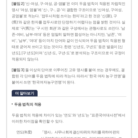
[붙임 2]
‘신-여성, 구-여성, 공-염불’은 이미 두음 법칙이 적용된 자립적인
명사 ‘여성, 염불’에 ‘신-, 구-, 공-’이 결합한 구조이므로 ‘신여성, 구여성,
공염불’로 적는다. ‘접두사처럼 쓰이는 한자’라고 한 것은 ‘신(新), 구
(舊)’와 같은 한자를 접두사로만 단정하기 어렵다는 점을 밝힌 것이다. 실
제로 ‘구(舊)’는 ‘구 시민 회관’과 같은 구성에서는 관형사로도 쓰인다. ‘남
존­-여비, 남부-­여대’ 등은 엄밀히 말하면 합성어는 아니지만, ‘남존’, ‘여
비’, ‘남부’, ‘여대’ 등이 마치 단어와 같이 인식되어 두음 법칙이 적용된 형
태로 굳어져 쓰이고 있는 것이다. 한편 ‘신년도, 구년도’ 등은 발음이 [신
년도], [구ː년도]이며 ‘신년­-도, 구년-­도’로 분석되는 구조이므로 이 규정이
적용되지 않는다.
[붙임 3]
둘 이상의 단어로 이루어진 고유 명사를 붙여 쓰는 경우에도, 결
합된 각 단어를 두음 법칙에 따라 적는다. 따라서 ‘한국 여자 농구 연맹’을
붙여서 쓰면 ‘한국여자농구연맹’이 된다.
더 알아보기
두음 법칙의 적용
두음 법칙의 적용에 차이가 있는 ‘연도’와 ‘년도’는 “표준국어대사전”에서
이러한 차이점을 확인할 수 있다.
연도(年度)
「명사」 사무나 회계 결산 따위의 처리를 위하여 편의