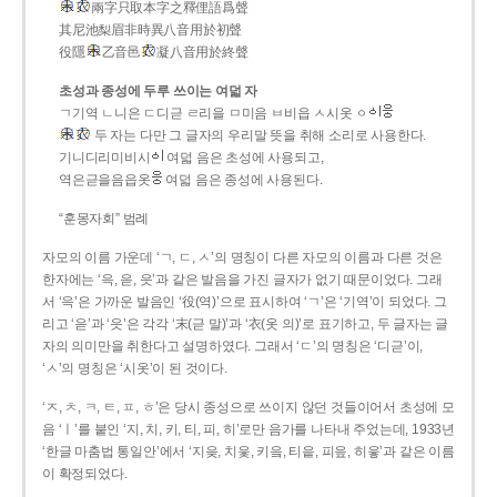
兩字只取本字之釋俚語爲聲
其尼池梨眉非時異八音用於初聲
役隱
乙音邑
凝八音用於終聲
초성과 종성에 두루 쓰이는 여덟 자
ㄱ기역 ㄴ니은 ㄷ디귿 ㄹ리을 ㅁ미음 ㅂ비읍 ㅅ시옷 ㆁ
두 자는 다만 그 글자의 우리말 뜻을 취해 소리로 사용한다.
기니디리미비시
여덟 음은 초성에 사용되고,
역은귿을음읍옷
여덟 음은 종성에 사용된다.
“훈몽자회” 범례
자모의 이름 가운데 ‘ㄱ, ㄷ, ㅅ’의 명칭이 다른 자모의 이름과 다른 것은
한자에는 ‘윽, 읃, 읏’과 같은 발음을 가진 글자가 없기 때문이었다. 그래
서 ‘윽’은 가까운 발음인 ‘役(역)’으로 표시하여 ‘ㄱ’은 ‘기역’이 되었다. 그
리고 ‘읃’과 ‘읏’은 각각 ‘末(귿 말)’과 ‘衣(옷 의)’로 표기하고, 두 글자는 글
자의 의미만을 취한다고 설명하였다. 그래서 ‘ㄷ’의 명칭은 ‘디귿’이,
‘ㅅ’의 명칭은 ‘시옷’이 된 것이다.
‘ㅈ, ㅊ, ㅋ, ㅌ, ㅍ, ㅎ’은 당시 종성으로 쓰이지 않던 것들이어서 초성에 모
음 ‘ㅣ’를 붙인 ‘지, 치, 키, 티, 피, 히’로만 음가를 나타내 주었는데, 1933년
‘한글 마춤법 통일안’에서 ‘지읒, 치읓, 키읔, 티읕, 피읖, 히읗’과 같은 이름
이 확정되었다.