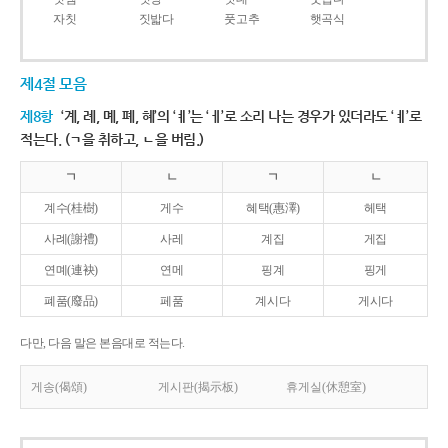
자칫
짓밟다
풋고추
햇곡식
제4절 모음
제8항
‘계, 례, 몌, 폐, 혜’의 ‘ㅖ’는 ‘ㅔ’로 소리 나는 경우가 있더라도 ‘ㅖ’로
적는다. (ㄱ을 취하고, ㄴ을 버림.)
ㄱ
ㄴ
ㄱ
ㄴ
계수(桂樹)
게수
혜택(惠澤)
헤택
사례(謝禮)
사레
계집
게집
연몌(連袂)
연메
핑계
핑게
폐품(廢品)
페품
계시다
게시다
다만, 다음 말은 본음대로 적는다.
게송(偈頌)
게시판(揭示板)
휴게실(休憩室)