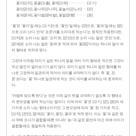
……………
꽃이[꼬치], 꽃을[꼬츨], 꽃에[꼬체]
[꼬ㅊ]
…
꽃만[꼰만], 꽃나무[꼰나무], 꽃놀이[꼰노리]
[꼰]
………
꽃과[꼳꽈], 꽃다발[꼳따발], 꽃밭[꼳빧]
[꼳]
‘꽃’은 ‘꽃이’일 때는 [꼬ㅊ]으로, ‘꽃만’일 때는 [꼰]으로, ‘꽃과’일 때는 [꼳]
으로 소리 난다. 만약 ‘표준어를 소리대로 적는다’는 원칙만 적용한다면,
[꼬치]로 소리 나는 말은 ‘꼬치’로, [꼰만]으로 소리 나는 말은 ‘꼰만’으로,
[꼳꽈]로 소리 나는 말은 ‘꼳꽈’로 적게 되어 ‘꽃[花]’이라는 하나의 말이 여
러 형태로 적히게 된다.
그런데 이처럼 의미가 같은 하나의 말을 여러 가지 형태로 적으면 그것이
무슨 말인지 알아보기가 쉽지 않다. 의미가 같은 하나의 말은 형태를 하
나로 고정하여 일관되게 적어야 의미를 파악하기가 쉽다. 즉 ‘꽃, 꼰,
꼳’보다는 ‘꽃’ 하나로 일관되게 적는 것이 의미를 파악하는 데 효과적이
다.
‘어법에 맞도록 한다’는 것은 이와 같이 뜻을 파악하기 쉽도록 각 형태소
의 본모양을 밝혀 적는다는 말이다. 이에 따라 ‘꽃’은 [꼬ㅊ], [꼰], [꼳]의 세
가지로 소리 나는 형태소이지만 그 본모양에 따라 ‘꽃’ 한 가지로 적고,
[꼬치], [꼰만], [꼳꽈]도 ‘꽃이, 꽃만, 꽃과’로 적게 된다. 이는 ‘꽃’과 같은 명
사 뒤에 조사가 결합할 때뿐 아니라 ‘늙-’과 같은 용언의 어간 뒤에 어미가
결합할 때도 동일하게 적용된다.