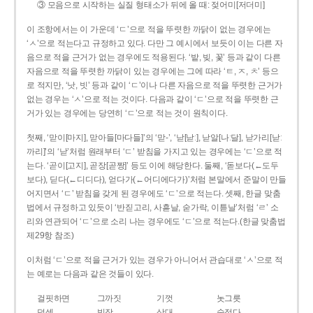
③ 모음으로 시작하는 실질 형태소가 뒤에 올 때: 젖어미[저더미]
이 조항에서는 이 가운데 ‘ㄷ’으로 적을 뚜렷한 까닭이 없는 경우에는
‘ㅅ’으로 적는다고 규정하고 있다. 다만 그 예시에서 보듯이 이는 다른 자
음으로 적을 근거가 없는 경우에도 적용된다. ‘밭, 빚, 꽃’ 등과 같이 다른
자음으로 적을 뚜렷한 까닭이 있는 경우에는 그에 따라 ‘ㅌ, ㅈ, ㅊ’ 등으
로 적지만, ‘낫, 빗’ 등과 같이 ‘ㄷ’이나 다른 자음으로 적을 뚜렷한 근거가
없는 경우는 ‘ㅅ’으로 적는 것이다. 다음과 같이 ‘ㄷ’으로 적을 뚜렷한 근
거가 있는 경우에는 당연히 ‘ㄷ’으로 적는 것이 원칙이다.
첫째, ‘맏이[마지], 맏아들[마다들]’의 ‘맏-’, ‘낟[낟ː], 낟알[나ː달], 낟가리[낟ː
까리]’의 ‘낟’처럼 원래부터 ‘ㄷ’ 받침을 가지고 있는 경우에는 ‘ㄷ’으로 적
는다. ‘곧이[고지], 곧장[곧짱]’ 등도 이에 해당한다. 둘째, ‘돋보다(←도두
보다), 딛다(←디디다), 얻다가(←어디에다가)’처럼 본말에서 준말이 만들
어지면서 ‘ㄷ’ 받침을 갖게 된 경우에도 ‘ㄷ’으로 적는다. 셋째, 한글 맞춤
법에서 규정하고 있듯이 ‘반짇고리, 사흗날, 숟가락, 이튿날’처럼 ‘ㄹ’ 소
리와 연관되어 ‘ㄷ’으로 소리 나는 경우에도 ‘ㄷ’으로 적는다.(한글 맞춤법
제29항 참조)
이처럼 ‘ㄷ’으로 적을 근거가 있는 경우가 아니어서 관습대로 ‘ㅅ’으로 적
는 예로는 다음과 같은 것들이 있다.
걸핏하면
그까짓
기껏
놋그릇
덧셈
빗장
삿대
숫접다