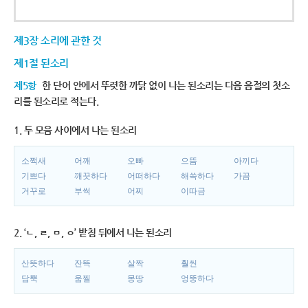
제3장 소리에 관한 것
제1절 된소리
제5항
한 단어 안에서 뚜렷한 까닭 없이 나는 된소리는 다음 음절의 첫소
리를 된소리로 적는다.
1. 두 모음 사이에서 나는 된소리
소쩍새
어깨
오빠
으뜸
아끼다
기쁘다
깨끗하다
어떠하다
해쓱하다
가끔
거꾸로
부썩
어찌
이따금
2. ‘ㄴ, ㄹ, ㅁ, ㅇ’ 받침 뒤에서 나는 된소리
산뜻하다
잔뜩
살짝
훨씬
담뿍
움찔
몽땅
엉뚱하다