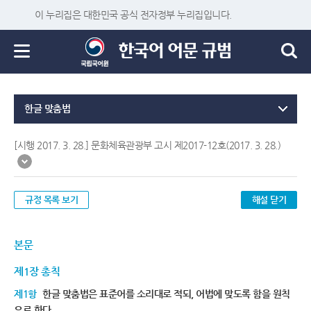
이 누리집은 대한민국 공식 전자정부 누리집입니다.
한글 맞춤법
[시행 2017. 3. 28.] 문화체육관광부 고시 제2017-12호(2017. 3. 28.)
규정 목록 보기
해설 닫기
본문
제1장 총칙
제1항
한글 맞춤법은 표준어를 소리대로 적되, 어법에 맞도록 함을 원칙
으로 한다.