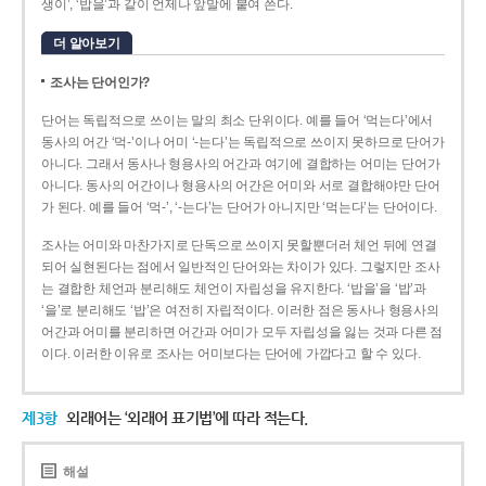
생이’, ‘밥을’과 같이 언제나 앞말에 붙여 쓴다.
더 알아보기
조사는 단어인가?
단어는 독립적으로 쓰이는 말의 최소 단위이다. 예를 들어 ‘먹는다’에서
동사의 어간 ‘먹-­’이나 어미 ‘­-는다’는 독립적으로 쓰이지 못하므로 단어가
아니다. 그래서 동사나 형용사의 어간과 여기에 결합하는 어미는 단어가
아니다. 동사의 어간이나 형용사의 어간은 어미와 서로 결합해야만 단어
가 된다. 예를 들어 ‘먹-’, ‘-는다’는 단어가 아니지만 ‘먹는다’는 단어이다.
조사는 어미와 마찬가지로 단독으로 쓰이지 못할뿐더러 체언 뒤에 연결
되어 실현된다는 점에서 일반적인 단어와는 차이가 있다. 그렇지만 조사
는 결합한 체언과 분리해도 체언이 자립성을 유지한다. ‘밥을’을 ‘밥’과
‘을’로 분리해도 ‘밥’은 여전히 자립적이다. 이러한 점은 동사나 형용사의
어간과 어미를 분리하면 어간과 어미가 모두 자립성을 잃는 것과 다른 점
이다. 이러한 이유로 조사는 어미보다는 단어에 가깝다고 할 수 있다.
제3항
외래어는 ‘외래어 표기법’에 따라 적는다.
해설