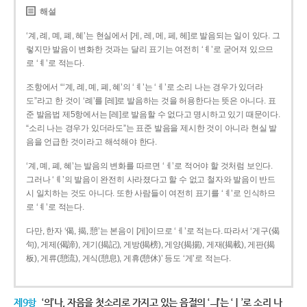
해설
‘계, 례, 몌, 폐, 혜’는 현실에서 [게, 레, 메, 페, 헤]로 발음되는 일이 있다. 그
렇지만 발음이 변화한 것과는 달리 표기는 여전히 ‘ㅖ’로 굳어져 있으므
로 ‘ㅖ’로 적는다.
조항에서 “‘계, 례, 몌, 폐, 혜’의 ‘ㅖ’는 ‘ㅔ’로 소리 나는 경우가 있더라
도”라고 한 것이 ‘례’를 [레]로 발음하는 것을 허용한다는 뜻은 아니다. 표
준 발음법 제5항에서는 [레]로 발음할 수 없다고 명시하고 있기 때문이다.
“소리 나는 경우가 있더라도”는 표준 발음을 제시한 것이 아니라 현실 발
음을 언급한 것이라고 해석해야 한다.
‘계, 몌, 폐, 혜’는 발음의 변화를 따르면 ‘ㅔ’로 적어야 할 것처럼 보인다.
그러나 ‘ㅖ’의 발음이 완전히 사라졌다고 할 수 없고 철자와 발음이 반드
시 일치하는 것도 아니다. 또한 사람들이 여전히 표기를 ‘ㅖ’로 인식하므
로 ‘ㅖ’로 적는다.
다만, 한자 ‘偈, 揭, 憩’는 본음이 [게]이므로 ‘ㅔ’로 적는다. 따라서 ‘게구(偈
句), 게제(偈諦), 게기(揭記), 게방(揭榜), 게양(揭揚), 게재(揭載), 게판(揭
板), 게류(憩流), 게식(憩息), 게휴(憩休)’ 등도 ‘게’로 적는다.
제9항
‘의’나, 자음을 첫소리로 가지고 있는 음절의 ‘ㅢ’는 ‘ㅣ’로 소리 나