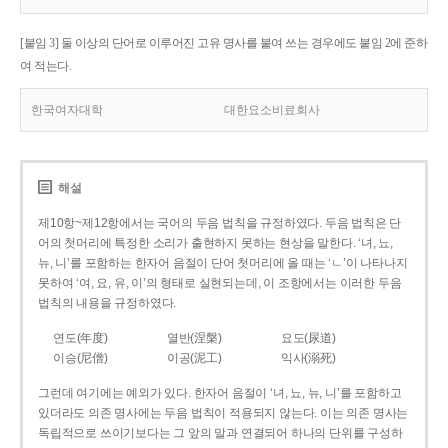
[붙임 3] 둘 이상의 단어로 이루어진 고유 명사를 붙여 쓰는 경우에도 붙임 2에 준하
여 적는다.
한국여자대학
대한요소비료회사
해설
제10항~제12항에서는 국어의 두음 법칙을 규정하였다. 두음 법칙은 단
어의 첫머리에 특정한 소리가 출현하지 못하는 현상을 말한다. ‘녀, 뇨,
뉴, 니’를 포함하는 한자어 음절이 단어 첫머리에 올 때는 ‘ㄴ’이 나타나지
못하여 ‘여, 요, 유, 이’의 형태로 실현되는데, 이 조항에서는 이러한 두음
법칙의 내용을 규정하였다.
연도(年度)
열반(涅槃)
요도(尿道)
이승(尼僧)
이공(泥工)
익사(溺死)
그런데 여기에는 예외가 있다. 한자어 음절이 ‘녀, 뇨, 뉴, 니’를 포함하고
있더라도 의존 명사에는 두음 법칙이 적용되지 않는다. 이는 의존 명사는
독립적으로 쓰이기보다는 그 앞의 말과 연결되어 하나의 단위를 구성하