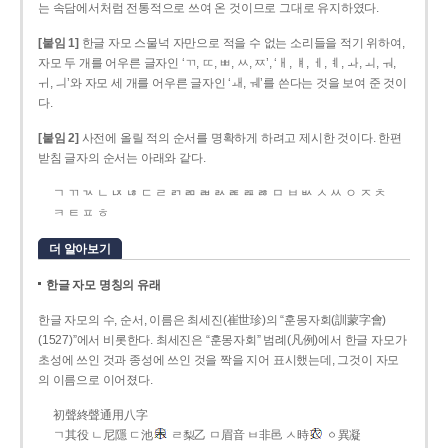
는 속담에서처럼 전통적으로 쓰여 온 것이므로 그대로 유지하였다.
[붙임 1]
한글 자모 스물넉 자만으로 적을 수 없는 소리들을 적기 위하여,
자모 두 개를 어우른 글자인 ‘ㄲ, ㄸ, ㅃ, ㅆ, ㅉ’, ‘ㅐ, ㅒ, ㅔ, ㅖ, ㅘ, ㅚ, ㅝ,
ㅟ, ㅢ’와 자모 세 개를 어우른 글자인 ‘ㅙ, ㅞ’를 쓴다는 것을 보여 준 것이
다.
[붙임 2]
사전에 올릴 적의 순서를 명확하게 하려고 제시한 것이다. 한편
받침 글자의 순서는 아래와 같다.
ㄱ ㄲ ㄳ ㄴ ㄵ ㄶ ㄷ ㄹ ㄺ ㄻ ㄼ ㄽ ㄾ ㄿ ㅀ ㅁ ㅂ ㅄ ㅅ ㅆ ㅇ ㅈ ㅊ
ㅋ ㅌ ㅍ ㅎ
더 알아보기
한글 자모 명칭의 유래
한글 자모의 수, 순서, 이름은 최세진(崔世珍)의 “훈몽자회(訓蒙字會)
(1527)”에서 비롯한다. 최세진은 “훈몽자회” 범례(凡例)에서 한글 자모가
초성에 쓰인 것과 종성에 쓰인 것을 짝을 지어 표시했는데, 그것이 자모
의 이름으로 이어졌다.
初聲終聲通用八字
ㄱ其役 ㄴ尼隱 ㄷ池
ㄹ梨乙 ㅁ眉音 ㅂ非邑 ㅅ時
ㆁ異凝