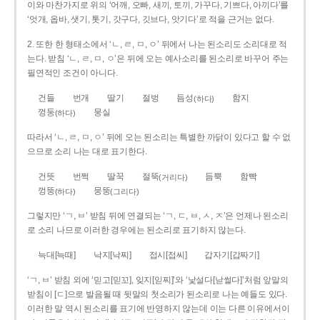
이와 마찬가지로 위의 ‘어깨, 오빠, 새끼, 토끼, 가꾸다, 기쁘다, 아끼다’를
‘엇개, 옵바, 샛기, 톳기, 갓구다, 깃브다, 앗기다’로 적을 근거는 없다.
2. 또한 한 형태소에서 ‘ㄴ, ㄹ, ㅁ, ㅇ’ 뒤에서 나는 된소리도 소리대로 적
는다. 받침 ‘ㄴ, ㄹ, ㅁ, ㅇ’은 뒤에 오는 예사소리를 된소리로 바꾸어 주는
필연적인 조건이 아니다.
건들
번개
딸기
절벙
듬성
함지
(하다)
껑둥
뭉실
(하다)
따라서 ‘ㄴ, ㄹ, ㅁ, ㅇ’ 뒤에 오는 된소리는 특별한 까닭이 있다고 할 수 없
으므로 소리 나는 대로 표기한다.
건뜻
번쩍
딸꾹
절뚝
듬뿍
함빡
(거리다)
껑뚱
뭉뚱
(하다)
(그리다)
그렇지만 ‘ㄱ, ㅂ’ 받침 뒤에 연결되는 ‘ㄱ, ㄷ, ㅂ, ㅅ, ㅈ’은 언제나 된소리
로 소리 나므로 이러한 경우에는 된소리로 표기하지 않는다.
늑대[늑때]
낙지[낙찌]
접시[접씨]
갑자기[갑짜기]
‘ㄱ, ㅂ’ 받침 외에 ‘믿고[믿꼬], 잊지[읻찌]’와 ‘낯설다[낟썰다]’처럼 앞말의
받침이 [ㄷ]으로 발음될 때 뒷말의 첫소리가 된소리로 나는 예들도 있다.
이러한 말 역시 된소리를 표기에 반영하지 않는데 이는 다른 이유에서이