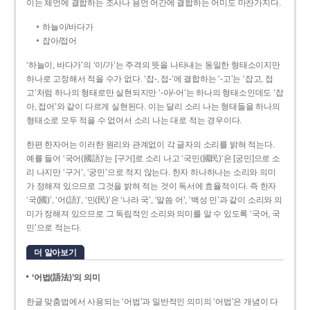
이는 체언에 결합하는 조사나 용언 어간에 결합하는 어미도 마찬가지다.
하늘이/바다가
잡아/접어
‘하늘이, 바다가’의 ‘이/가’는 주격의 뜻을 나타내는 동일한 형태소이지만
하나로 고정해서 적을 수가 없다. ‘잡-, 접-’에 결합하는 ‘-고’는 ‘잡고, 접
고’처럼 하나의 형태로만 실현되지만 ‘-아/-어’는 하나의 형태소인데도 ‘잡
아, 접어’와 같이 다르게 실현된다. 이는 달리 소리 나는 형태들을 하나의
형태소로 모두 적을 수 없어서 소리 나는 대로 적는 경우이다.
한편 한자어는 이러한 원리와 관계없이 각 글자의 소리를 밝혀 적는다.
예를 들어 ‘국어(國語)’는 [구거]로 소리 나고 ‘국민(國民)’은 [궁민]으로 소
리 나지만 ‘구거’, ‘궁민’으로 적지 않는다. 한자 하나하나는 소리와 의미
가 정해져 있으므로 그것을 밝혀 적는 것이 독서에 효율적이다. 즉 한자
‘국(國)’, ‘어(語)’, ‘민(民)’은 ‘나라 국’, ‘말씀 어’, ‘백성 민’과 같이 소리와 의
미가 정해져 있으므로 그 독립적인 소리와 의미를 알 수 있도록 ‘국어, 국
민’으로 적는다.
더 알아보기
‘어법(語法)’의 의미
한글 맞춤법에서 사용되는 ‘어법’과 일반적인 의미의 ‘어법’은 개념이 다