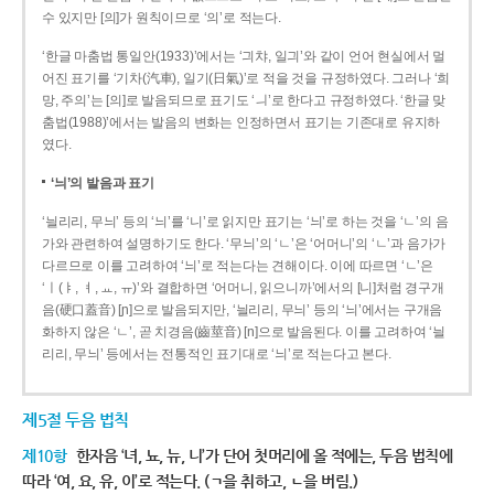
수 있지만 [의]가 원칙이므로 ‘의’로 적는다.
‘한글 마춤법 통일안(1933)’에서는 ‘긔챠, 일긔’와 같이 언어 현실에서 멀
어진 표기를 ‘기차(汽車), 일기(日氣)’로 적을 것을 규정하였다. 그러나 ‘희
망, 주의’는 [의]로 발음되므로 표기도 ‘ㅢ’로 한다고 규정하였다. ‘한글 맞
춤법(1988)’에서는 발음의 변화는 인정하면서 표기는 기존대로 유지하
였다.
‘늬’의 발음과 표기
‘늴리리, 무늬’ 등의 ‘늬’를 ‘니’로 읽지만 표기는 ‘늬’로 하는 것을 ‘ㄴ’의 음
가와 관련하여 설명하기도 한다. ‘무늬’의 ‘ㄴ’은 ‘어머니’의 ‘ㄴ’과 음가가
다르므로 이를 고려하여 ‘늬’로 적는다는 견해이다. 이에 따르면 ‘ㄴ’은
‘ㅣ(ㅑ, ㅕ, ㅛ, ㅠ)’와 결합하면 ‘어머니, 읽으니까’에서의 [니]처럼 경구개
음(硬口蓋音) [ɲ]으로 발음되지만, ‘늴리리, 무늬’ 등의 ‘늬’에서는 구개음
화하지 않은 ‘ㄴ’, 곧 치경음(齒莖音) [n]으로 발음된다. 이를 고려하여 ‘늴
리리, 무늬’ 등에서는 전통적인 표기대로 ‘늬’로 적는다고 본다.
제5절 두음 법칙
제10항
한자음 ‘녀, 뇨, 뉴, 니’가 단어 첫머리에 올 적에는, 두음 법칙에
따라 ‘여, 요, 유, 이’로 적는다. (ㄱ을 취하고, ㄴ을 버림.)