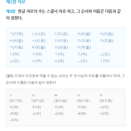
제2장 자모
제4항
한글 자모의 수는 스물넉 자로 하고, 그 순서와 이름은 다음과 같
이 정한다.
ㄱ(기역)
ㄴ(니은)
ㄷ(디귿)
ㄹ(리을)
ㅁ(미음)
ㅂ(비읍)
ㅅ(시옷)
ㅇ(이응)
ㅈ(지읒)
ㅊ(치읓)
ㅋ(키읔)
ㅌ(티읕)
ㅍ(피읖)
ㅎ(히읗)
ㅏ(아)
ㅑ(야)
ㅓ(어)
ㅕ(여)
ㅗ(오)
ㅛ(요)
ㅜ(우)
ㅠ(유)
ㅡ(으)
ㅣ(이)
[붙임 1] 위의 자모로써 적을 수 없는 소리는 두 개 이상의 자모를 어울러서 적되, 그
순서와 이름은 다음과 같이 정한다.
ㄲ
ㄸ
ㅃ
ㅆ
ㅉ
(쌍기역)
(쌍디귿)
(쌍비읍)
(쌍시옷)
(쌍지읒)
ㅐ(애)
ㅒ(얘)
ㅔ(에)
ㅖ(예)
ㅘ(와)
ㅙ(왜)
ㅚ(외)
ㅝ(워)
ㅞ(웨)
ㅟ(위)
ㅢ(의)