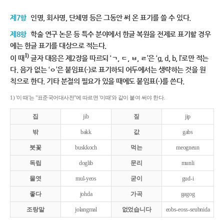
제7항
인명, 회사명, 단체명 등은 그동안 써 온 표기를 쓸 수 있다.
제8항
학술 연구 논문 등 특수 분야에서 한글 복원을 전제로 표기할 경우
에는 한글 표기를 대상으로 적는다.
1)
이 때
글자 대응은 제2장을 따르되 ‘ㄱ, ㄷ, ㅂ, ㄹ’은 ‘g, d, b, l’로만 적는
다. 음가 없는 ‘ㅇ’은 붙임표(-)로 표기하되 어두에서는 생략하는 것을 원
칙으로 한다. 기타 분절의 필요가 있을 때에도 붙임표(-)를 쓴다.
1) '이 때'는 "표준국어대사전"에 따르면 '이때'와 같이 붙여 써야 한다.
집
jib
짚
jip
밖
bakk
값
gabs
붓꽃
buskkoch
먹는
meogneun
독립
doglib
문리
munli
물엿
mul-yeos
굳이
gud-i
좋다
johda
가곡
gagog
조랑말
jolangmal
없었습니다
eobs-eoss-seubnida