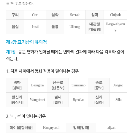
ㄹ’은 ‘ll’로 적는다.
구리
Guri
설악
Seorak
칠곡
Chilgok
대관령
Daegwallyeon
임실
Imsil
울릉
Ulleung
[대괄령]
g
제3장 표기상의 유의점
제1항
음운 변화가 일어날 때에는 변화의 결과에 따라 다음 각호와 같이
적는다.
1. 자음 사이에서 동화 작용이 일어나는 경우
백마
신문로
종로
Baengma
Sinmunno
Jongno
[뱅마]
[신문노]
[종노]
왕십리
별내
신라
Wangsimni
Byeollae
Silla
[왕심니]
[별래]
[실라]
2. ‘ㄴ, ㄹ’이 덧나는 경우
학여울[항녀울]
Hangnyeoul
알약[알략]
allyak