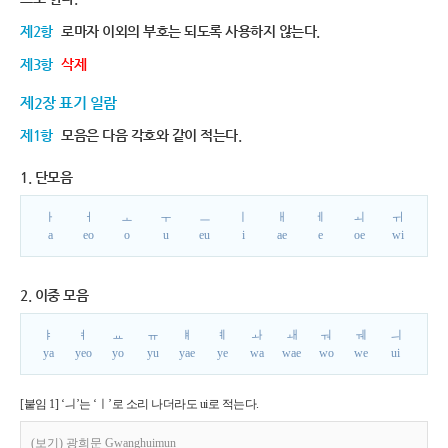
제2항
로마자 이외의 부호는 되도록 사용하지 않는다.
제3항
삭제
제2장 표기 일람
제1항
모음은 다음 각호와 같이 적는다.
1. 단모음
ㅏ
ㅓ
ㅗ
ㅜ
ㅡ
ㅣ
ㅐ
ㅔ
ㅚ
ㅟ
a
eo
o
u
eu
i
ae
e
oe
wi
2. 이중 모음
ㅑ
ㅕ
ㅛ
ㅠ
ㅒ
ㅖ
ㅘ
ㅙ
ㅝ
ㅞ
ㅢ
ya
yeo
yo
yu
yae
ye
wa
wae
wo
we
ui
[붙임 1] ‘ㅢ’는 ‘ㅣ’로 소리 나더라도 ui로 적는다.
(보기) 광희문 Gwanghuimun