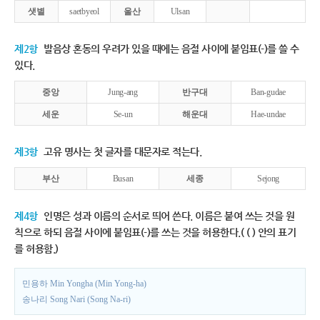
샛별
saetbyeol
울산
Ulsan
제2항
발음상 혼동의 우려가 있을 때에는 음절 사이에 붙임표(-)를 쓸 수
있다.
중앙
Jung-ang
반구대
Ban-gudae
세운
Se-un
해운대
Hae-undae
제3항
고유 명사는 첫 글자를 대문자로 적는다.
부산
Busan
세종
Sejong
제4항
인명은 성과 이름의 순서로 띄어 쓴다. 이름은 붙여 쓰는 것을 원
칙으로 하되 음절 사이에 붙임표(-)를 쓰는 것을 허용한다.( ( ) 안의 표기
를 허용함.)
민용하 Min Yongha (Min Yong-ha)
송나리 Song Nari (Song Na-ri)