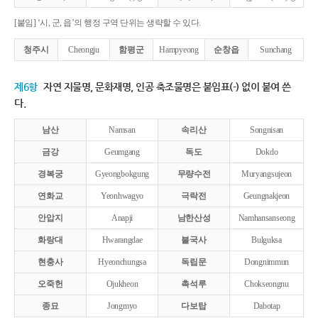
[붙임] ‘시, 군, 읍’의 행정 구역 단위는 생략할 수 있다.
청주시
Cheongju
함평군
Hampyeong
순창읍
Sunchang
제6항
자연 지물명, 문화재명, 인공 축조물명은 붙임표(-) 없이 붙여 쓴
다.
남산
Namsan
속리산
Songnisan
금강
Geumgang
독도
Dokdo
경복궁
Gyeongbokgung
무량수전
Muryangsujeon
연화교
Yeonhwagyo
극락전
Geungnakjeon
안압지
Anapji
남한산성
Namhansanseong
화랑대
Hwarangdae
불국사
Bulguksa
현충사
Hyeonchungsa
독립문
Dongnimmun
오죽헌
Ojukheon
촉석루
Chokseongnu
종묘
Jongmyo
다보탑
Dabotap