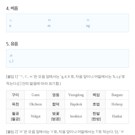
4. 비음
ㄴ
ㅁ
ㅇ
n
m
ng
5. 유음
ㄹ
r, l
[붙임 1] ‘ㄱ, ㄷ, ㅂ’은 모음 앞에서는 ‘g, d, b’로, 자음 앞이나 어말에서는 ‘k, t, p’로
적는다.([ ] 안의 발음에 따라 표기함.)
구미
Gumi
영동
Yeongdong
백암
Baegam
옥천
Okcheon
합덕
Hapdeok
호법
Hobeop
월곶
벚꽃
한밭
Wolgot
beotkkot
Hanbat
[월곧]
[벋꼳]
[한받]
[붙임 2] ‘ㄹ’은 모음 앞에서는 ‘r’로, 자음 앞이나 어말에서는 ‘l’로 적는다. 단, ‘ㄹ