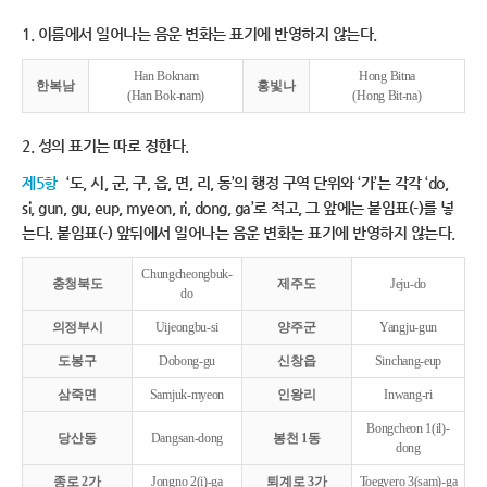
1. 이름에서 일어나는 음운 변화는 표기에 반영하지 않는다.
Han Boknam
Hong Bitna
한복남
홍빛나
(Han Bok-nam)
(Hong Bit-na)
2. 성의 표기는 따로 정한다.
제5항
‘도, 시, 군, 구, 읍, 면, 리, 동’의 행정 구역 단위와 ‘가’는 각각 ‘do,
si, gun, gu, eup, myeon, ri, dong, ga’로 적고, 그 앞에는 붙임표(-)를 넣
는다. 붙임표(-) 앞뒤에서 일어나는 음운 변화는 표기에 반영하지 않는다.
Chungcheongbuk-
충청북도
제주도
Jeju-do
do
의정부시
Uijeongbu-si
양주군
Yangju-gun
도봉구
Dobong-gu
신창읍
Sinchang-eup
삼죽면
Samjuk-myeon
인왕리
Inwang-ri
Bongcheon 1(il)-
당산동
Dangsan-dong
봉천 1동
dong
종로 2가
Jongno 2(i)-ga
퇴계로 3가
Toegyero 3(sam)-ga