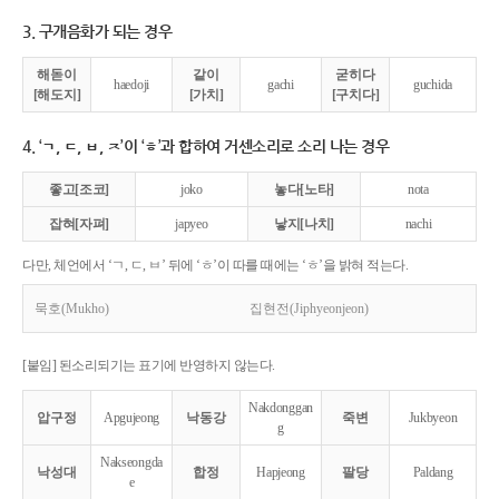
3. 구개음화가 되는 경우
해돋이
같이
굳히다
haedoji
gachi
guchida
[해도지]
[가치]
[구치다]
4. ‘ㄱ, ㄷ, ㅂ, ㅈ’이 ‘ㅎ’과 합하여 거센소리로 소리 나는 경우
좋고[조코]
joko
놓다[노타]
nota
잡혀[자펴]
japyeo
낳지[나치]
nachi
다만, 체언에서 ‘ㄱ, ㄷ, ㅂ’ 뒤에 ‘ㅎ’이 따를 때에는 ‘ㅎ’을 밝혀 적는다.
묵호(Mukho)
집현전(Jiphyeonjeon)
[붙임] 된소리되기는 표기에 반영하지 않는다.
Nakdonggan
압구정
Apgujeong
낙동강
죽변
Jukbyeon
g
Nakseongda
낙성대
합정
Hapjeong
팔당
Paldang
e