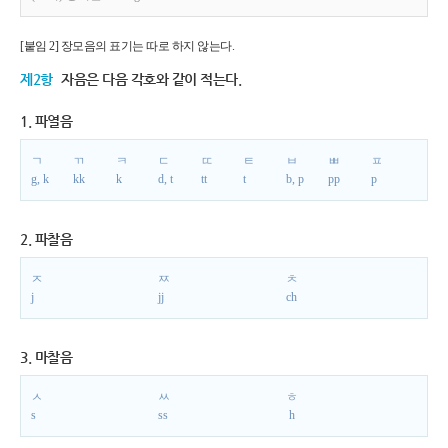
[붙임 2] 장모음의 표기는 따로 하지 않는다.
제2항
자음은 다음 각호와 같이 적는다.
1. 파열음
ㄱ
ㄲ
ㅋ
ㄷ
ㄸ
ㅌ
ㅂ
ㅃ
ㅍ
g, k
kk
k
d, t
tt
t
b, p
pp
p
2. 파찰음
ㅈ
ㅉ
ㅊ
j
jj
ch
3. 마찰음
ㅅ
ㅆ
ㅎ
s
ss
h