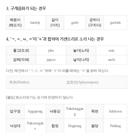
3. 구개음화가 되는 경우
해돋이
같이
굳히다
haedoji
gachi
guchida
[해도지]
[가치]
[구치다]
4. ‘ㄱ, ㄷ, ㅂ, ㅈ’이 ‘ㅎ’과 합하여 거센소리로 소리 나는 경우
좋고[조코]
joko
놓다[노타]
nota
잡혀[자펴]
japyeo
낳지[나치]
nachi
다만, 체언에서 ‘ㄱ, ㄷ, ㅂ’ 뒤에 ‘ㅎ’이 따를 때에는 ‘ㅎ’을 밝혀 적는다.
묵호(Mukho)
집현전(Jiphyeonjeon)
[붙임] 된소리되기는 표기에 반영하지 않는다.
Nakdonggan
압구정
Apgujeong
낙동강
죽변
Jukbyeon
g
Nakseongda
낙성대
합정
Hapjeong
팔당
Paldang
e