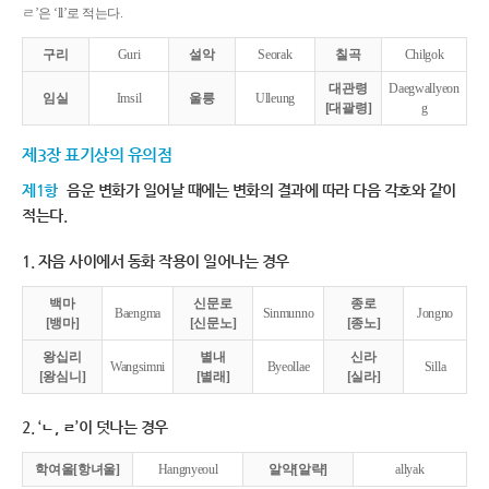
ㄹ’은 ‘ll’로 적는다.
구리
Guri
설악
Seorak
칠곡
Chilgok
대관령
Daegwallyeon
임실
Imsil
울릉
Ulleung
[대괄령]
g
제3장 표기상의 유의점
제1항
음운 변화가 일어날 때에는 변화의 결과에 따라 다음 각호와 같이
적는다.
1. 자음 사이에서 동화 작용이 일어나는 경우
백마
신문로
종로
Baengma
Sinmunno
Jongno
[뱅마]
[신문노]
[종노]
왕십리
별내
신라
Wangsimni
Byeollae
Silla
[왕심니]
[별래]
[실라]
2. ‘ㄴ, ㄹ’이 덧나는 경우
학여울[항녀울]
Hangnyeoul
알약[알략]
allyak