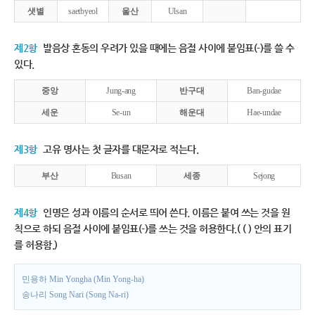
샛별
saetbyeol
울산
Ulsan
제2항
발음상 혼동의 우려가 있을 때에는 음절 사이에 붙임표(-)를 쓸 수
있다.
중앙
Jung-ang
반구대
Ban-gudae
세운
Se-un
해운대
Hae-undae
제3항
고유 명사는 첫 글자를 대문자로 적는다.
부산
Busan
세종
Sejong
제4항
인명은 성과 이름의 순서로 띄어 쓴다. 이름은 붙여 쓰는 것을 원
칙으로 하되 음절 사이에 붙임표(-)를 쓰는 것을 허용한다.( ( ) 안의 표기
를 허용함.)
민용하 Min Yongha (Min Yong-ha)
송나리 Song Nari (Song Na-ri)