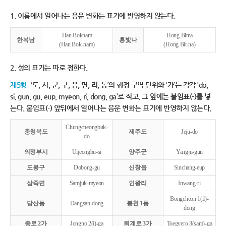
1. 이름에서 일어나는 음운 변화는 표기에 반영하지 않는다.
Han Boknam
Hong Bitna
한복남
홍빛나
(Han Bok-nam)
(Hong Bit-na)
2. 성의 표기는 따로 정한다.
제5항
‘도, 시, 군, 구, 읍, 면, 리, 동’의 행정 구역 단위와 ‘가’는 각각 ‘do,
si, gun, gu, eup, myeon, ri, dong, ga’로 적고, 그 앞에는 붙임표(-)를 넣
는다. 붙임표(-) 앞뒤에서 일어나는 음운 변화는 표기에 반영하지 않는다.
Chungcheongbuk-
충청북도
제주도
Jeju-do
do
의정부시
Uijeongbu-si
양주군
Yangju-gun
도봉구
Dobong-gu
신창읍
Sinchang-eup
삼죽면
Samjuk-myeon
인왕리
Inwang-ri
Bongcheon 1(il)-
당산동
Dangsan-dong
봉천 1동
dong
종로 2가
Jongno 2(i)-ga
퇴계로 3가
Toegyero 3(sam)-ga