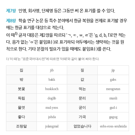
제7항
인명, 회사명, 단체명 등은 그동안 써 온 표기를 쓸 수 있다.
제8항
학술 연구 논문 등 특수 분야에서 한글 복원을 전제로 표기할 경우
에는 한글 표기를 대상으로 적는다.
1)
이 때
글자 대응은 제2장을 따르되 ‘ㄱ, ㄷ, ㅂ, ㄹ’은 ‘g, d, b, l’로만 적는
다. 음가 없는 ‘ㅇ’은 붙임표(-)로 표기하되 어두에서는 생략하는 것을 원
칙으로 한다. 기타 분절의 필요가 있을 때에도 붙임표(-)를 쓴다.
1) '이 때'는 "표준국어대사전"에 따르면 '이때'와 같이 붙여 써야 한다.
집
jib
짚
jip
밖
bakk
값
gabs
붓꽃
buskkoch
먹는
meogneun
독립
doglib
문리
munli
물엿
mul-yeos
굳이
gud-i
좋다
johda
가곡
gagog
조랑말
jolangmal
없었습니다
eobs-eoss-seubnida