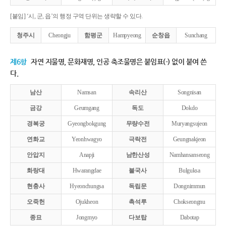
[붙임] ‘시, 군, 읍’의 행정 구역 단위는 생략할 수 있다.
청주시
Cheongju
함평군
Hampyeong
순창읍
Sunchang
제6항
자연 지물명, 문화재명, 인공 축조물명은 붙임표(-) 없이 붙여 쓴
다.
남산
Namsan
속리산
Songnisan
금강
Geumgang
독도
Dokdo
경복궁
Gyeongbokgung
무량수전
Muryangsujeon
연화교
Yeonhwagyo
극락전
Geungnakjeon
안압지
Anapji
남한산성
Namhansanseong
화랑대
Hwarangdae
불국사
Bulguksa
현충사
Hyeonchungsa
독립문
Dongnimmun
오죽헌
Ojukheon
촉석루
Chokseongnu
종묘
Jongmyo
다보탑
Dabotap