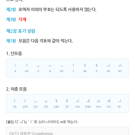
제2항
로마자 이외의 부호는 되도록 사용하지 않는다.
제3항
삭제
제2장 표기 일람
제1항
모음은 다음 각호와 같이 적는다.
1. 단모음
ㅏ
ㅓ
ㅗ
ㅜ
ㅡ
ㅣ
ㅐ
ㅔ
ㅚ
ㅟ
a
eo
o
u
eu
i
ae
e
oe
wi
2. 이중 모음
ㅑ
ㅕ
ㅛ
ㅠ
ㅒ
ㅖ
ㅘ
ㅙ
ㅝ
ㅞ
ㅢ
ya
yeo
yo
yu
yae
ye
wa
wae
wo
we
ui
[붙임 1] ‘ㅢ’는 ‘ㅣ’로 소리 나더라도 ui로 적는다.
(보기) 광희문 Gwanghuimun