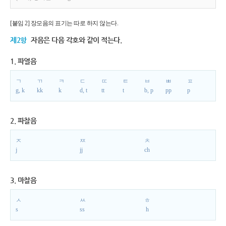
[붙임 2] 장모음의 표기는 따로 하지 않는다.
제2항
자음은 다음 각호와 같이 적는다.
1. 파열음
ㄱ
ㄲ
ㅋ
ㄷ
ㄸ
ㅌ
ㅂ
ㅃ
ㅍ
g, k
kk
k
d, t
tt
t
b, p
pp
p
2. 파찰음
ㅈ
ㅉ
ㅊ
j
jj
ch
3. 마찰음
ㅅ
ㅆ
ㅎ
s
ss
h