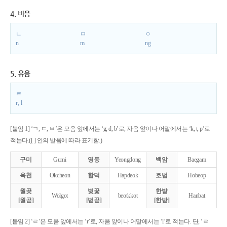
4. 비음
ㄴ
ㅁ
ㅇ
n
m
ng
5. 유음
ㄹ
r, l
[붙임 1] ‘ㄱ, ㄷ, ㅂ’은 모음 앞에서는 ‘g, d, b’로, 자음 앞이나 어말에서는 ‘k, t, p’로
적는다.([ ] 안의 발음에 따라 표기함.)
구미
Gumi
영동
Yeongdong
백암
Baegam
옥천
Okcheon
합덕
Hapdeok
호법
Hobeop
월곶
벚꽃
한밭
Wolgot
beotkkot
Hanbat
[월곧]
[벋꼳]
[한받]
[붙임 2] ‘ㄹ’은 모음 앞에서는 ‘r’로, 자음 앞이나 어말에서는 ‘l’로 적는다. 단, ‘ㄹ