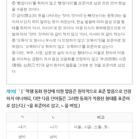
⑥ ‘뻗장다리’를 취하지 않고 ‘뻗정다리’를 표준어로 삼은 것은 언어 현실
을 수용한 것이다.
⑦ 금지(禁止)의 뜻을 나타내는 ‘앗아, 앗아라’는 빼앗는다는 원뜻과는 멀
어져서 단지 하지 말라는 뜻이 되었는데, 현실 발음에 따라 음성 모음 형
태를 취하여 ‘아서, 아서라’로 한 것이다. 어원 의식이 희박해졌으므로 어
법에 따라 ‘앗어, 앗어라’와 같이 적지 않고 ‘아서, 아서라’와 같이 적는다.
⑧ ‘오똑이’도 명사나 부사로 다 인정하지 않고 ‘오뚝이’만을 표준어로 정
하였다. ‘오똑하다’도 취하지 않고 ‘오뚝하다’를 표준어로 삼는다.
⑨ 다만, ‘부주, 사둔, 삼춘’은 널리 쓰이는 형태이나, 이들은 한자어 어원
을 의식하는 경향이 커서 음성 모음화를 인정하지 않고 ‘부조(扶助), 사돈
(査頓), 삼촌(三寸)’과 같이 한자어 발음을 그대로 쓴 것을 표준어로 삼았
다.
제9항
‘ㅣ’ 역행 동화 현상에 의한 발음은 원칙적으로 표준 발음으로 인정
하지 아니하되, 다만 다음 단어들은 그러한 동화가 적용된 형태를 표준어
로 삼는다.(ㄱ을 표준어로 삼고, ㄴ을 버림.)
ㄱ
ㄴ
비고
-내기
-나기
서울-, 시골-, 신출-, 풋-.
냄비
남비