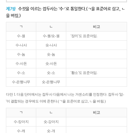
제7항
수컷을 이르는 접두사는 '수-'로 통일한다.(ㄱ을 표준어로 삼고, ㄴ
을 버림.)
ㄱ
ㄴ
비고
수-꿩
수-퀑/숫-꿩
'장끼'도 표준어임.
수-나사
숫-나사
수-놈
숫-놈
수-사돈
숫-사돈
수-소
숫-소
'황소'도 표준어임.
수-은행나무
숫-은행나무
다만 1. 다음 단어에서는 접두사 다음에서 나는 거센소리를 인정한다. 접두사 '암-
'이 결합되는 경우에도 이에 준한다.(ㄱ을 표준어로 삼고, ㄴ을 버림.)
ㄱ
ㄴ
비고
수-캉아지
숫-강아지
수-캐
숫-개