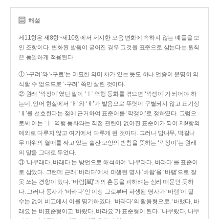
해설
제11항은 제8항~제10항에서 제시한 모음 변화에 속하지 않는 예들을 보
인 조항이다. 변화된 발음이 굳어진 경우 그것을 표준으로 삼는다는 원칙
은 동일하게 적용된다.
① ‘-구려’와 ‘-구료’는 미묘한 의미 차가 있는 듯도 하나 언중이 분명히 의
식할 수 없으므로 ‘-구려’ 쪽만 살린 것이다.
② 원래 ‘깍정이’였던 말이 ‘ㅣ’ 역행 동화를 겪으면 ‘깍젱이’가 되어야 하
는데, 언어 현실에서 ‘ㅐ’와 ‘ㅔ’가 발음으로 뚜렷이 구별되지 않고 표기상
‘ㅐ’를 선호한다는 점에 근거하여 표준어를 ‘깍쟁이’로 정하였다. 그럼으
로써 이는 ‘ㅣ’ 역행 동화와는 직접 관련이 없어진 표준어가 되어 제9항의
예외로 다루지 않고 여기에서 다루게 된 것이다. 그러나 밤나무, 떡갈나
무 따위의 열매를 싸고 있는 술잔 모양의 받침을 뜻하는 ‘깍정이’는 원래
의 말을 그대로 두었다.
③ ‘나무래다, 바래다’는 방언으로 해석하여 ‘나무라다, 바라다’를 표준어
로 삼았다. 그런데 근래 ‘바라다’에서 파생된 명사 ‘바람’을 ‘바램’으로 잘
못 쓰는 경향이 있다. ‘바람[風]’과의 혼동을 피하려는 심리 때문인 듯하
다. 그러나 동사가 ‘바라다’인 이상 그로부터 파생된 명사가 ‘바램’이 될
수는 없어 비고에서 이를 명기하였다. ‘바라다’의 활용형으로, ‘바랬다, 바
래요’는 비표준형이고 ‘바랐다, 바라요’가 표준형이 된다. ‘나무랐다, 나무