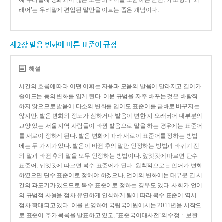
해 우리말에 동화되지 않은 모든 외국어를 포함하는 반면, 이 조항의 ‘외
래어’는 우리말에 편입된 말만을 이르는 좁은 개념이다.
제2장 발음 변화에 따른 표준어 규정
해설
시간의 흐름에 따라 어떤 어휘는 자음과 모음의 발음이 달라지고 길이가
줄어드는 등의 변화를 입게 된다. 어문 규범을 자주 바꾸는 것은 바람직
하지 않으므로 발음에 다소의 변화를 입어도 표준어를 곧바로 바꾸지는
않지만, 발음 변화의 정도가 심하거나 발음이 변한 지 오래되어 대부분의
교양 있는 서울 지역 사람들이 바뀐 발음으로 말을 하는 경우에는 표준어
를 새로이 정하게 된다. 발음 변화에 따라 새로이 표준어를 정하는 방법
에는 두 가지가 있다. 발음이 바뀐 후의 말만 인정하는 방법과 바뀌기 전
의 말과 바뀐 후의 말을 모두 인정하는 방법이다. 앞엣것에 따르면 단수
표준어, 뒤엣것에 따르면 복수 표준어가 된다. 원칙적으로는 언어가 변화
하였으면 단수 표준어로 정해야 하겠으나, 언어의 변화에는 대부분 긴 시
간의 과도기가 있으므로 복수 표준어로 정하는 경우도 있다. 사회가 언어
의 규범적 사용을 점차 유연하게 인식하게 됨에 따라 복수 표준어 역시
점차 확대되고 있다. 이를 반영하여 국립국어원에서는 2011년을 시작으
로 표준어 추가 목록을 발표하고 있고, “표준국어대사전”의 수정ㆍ보완