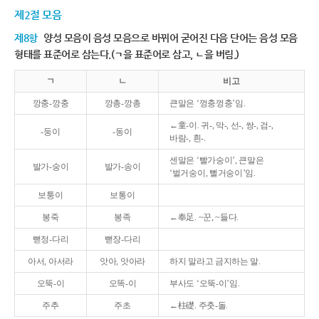
제2절 모음
제8항
양성 모음이 음성 모음으로 바뀌어 굳어진 다음 단어는 음성 모음
형태를 표준어로 삼는다.(ㄱ을 표준어로 삼고, ㄴ을 버림.)
ㄱ
ㄴ
비고
깡충-깡충
깡총-깡총
큰말은 ‘껑충껑충’임.
←童-이. 귀-, 막-, 선-, 쌍-, 검-,
-둥이
-동이
바람-, 흰-.
센말은 ‘빨가숭이’, 큰말은
발가-숭이
발가-송이
‘벌거숭이, 뻘거숭이’임.
보퉁이
보통이
봉죽
봉족
←奉足. ~꾼, ~들다.
뻗정-다리
뻗장-다리
아서, 아서라
앗아, 앗아라
하지 말라고 금지하는 말.
오뚝-이
오똑-이
부사도 ‘오뚝-이’임.
주추
주초
←柱礎. 주춧-돌.