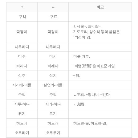
ㄱ
ㄴ
비고
-구려
-구료
1. 서울~, 알~, 찰~.
깍쟁이
깍정이
2. 도토리, 상수리 등의 받침은
‘깍정이’임.
나무라다
나무래다
미수
미시
미숫-가루.
바라다
바래다
‘바램[所望]’은 비표준어임.
상추
상치
~쌈.
시러베-아들
실업의-아들
주책
주착
←主着. ~망나니, ~없다.
지루-하다
지리-하다
←支離.
튀기
트기
허드레
허드래
허드렛-물, 허드렛-일.
호루라기
호루루기