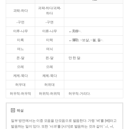
괴퍅-하다/괴팩-
괴팍-하다
하다
-구먼
-구면
미루-나무
미류-나무
←美柳~.
미륵
미력
←彌勒. ~보살, ~불, 돌~.
여느
여늬
온-달
왼-달
만 한 달.
으레
으례
케케-묵다
켸켸-묵다
허우대
허위대
허우적-허우적
허위적-허위적
허우적-거리다.
해설
일부 방언에서는 이중 모음을 단모음으로 발음한다. 가령 ‘벼’를 [베]라고
발음하는 일이 있다. 또한 ‘사과’를 [사가]로 발음하는 것과 같이 ‘ㅚ, ㅟ,