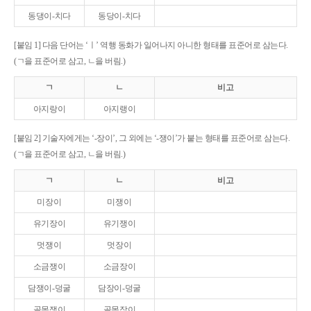
동댕이-치다
동당이-치다
[붙임 1] 다음 단어는 ‘ㅣ’ 역행 동화가 일어나지 아니한 형태를 표준어로 삼는다.
(ㄱ을 표준어로 삼고, ㄴ을 버림.)
ㄱ
ㄴ
비고
아지랑이
아지랭이
[붙임 2] 기술자에게는 ‘-장이’, 그 외에는 ‘-쟁이’가 붙는 형태를 표준어로 삼는다.
(ㄱ을 표준어로 삼고, ㄴ을 버림.)
ㄱ
ㄴ
비고
미장이
미쟁이
유기장이
유기쟁이
멋쟁이
멋장이
소금쟁이
소금장이
담쟁이-덩굴
담장이-덩굴
골목쟁이
골목장이