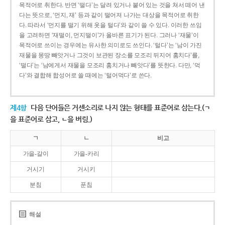
목적어로 취한다. 반면 ‘떨다’는 달려 있거나 붙어 있는 것을 쳐서 떼어 낸
다는 뜻으로, ‘먼지, 재’ 등과 같이 떨어져 나가는 대상을 목적어로 취한
다. 따라서 ‘먼지를 떨기 위해 옷을 털다’와 같이 쓸 수 있다. 이러한 쓰임
을 고려하면 ‘재떨이, 먼지떨이’가 올바른 표기가 된다. 그러나 ‘재물’이
목적어로 쓰이는 경우에는 유사한 의미로도 쓰인다. ‘털다’는 ‘남이 가진
재물을 몽땅 빼앗거나 그것이 보관된 장소를 모조리 뒤지어 훔치다’를,
‘떨다’는 ‘남에게서 재물을 모조리 훔치거나 빼앗다’를 뜻한다. 다만, ‘먹
다’와 결합해 합성어로 쓸 때에는 ‘털어먹다’로 쓴다.
제4항
다음 단어들은 거센소리로 나지 않는 형태를 표준어로 삼는다.(ㄱ
을 표준어로 삼고, ㄴ을 버림.)
ㄱ
ㄴ
비고
가을-갈이
가을-카리
거시기
거시키
분침
푼침
해설