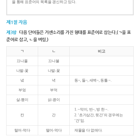
을 통해 표준어의 목록을 갱신하고 있다.
제1절 자음
제3항
다음 단어들은 거센소리를 가진 형태를 표준어로 삼는다.(ㄱ을 표
준어로 삼고, ㄴ을 버림.)
ㄱ
ㄴ
비고
끄나풀
끄나불
나팔-꽃
나발-꽃
녘
녁
동~, 들~, 새벽~, 동틀 ~.
부엌
부억
살-쾡이
삵-괭이
1. ~막이, 빈~, 방 한 ~.
칸
간
2. ‘초가삼간, 윗간’의 경우에는
‘간’임.
털어-먹다
떨어-먹다
재물을 다 없애다.