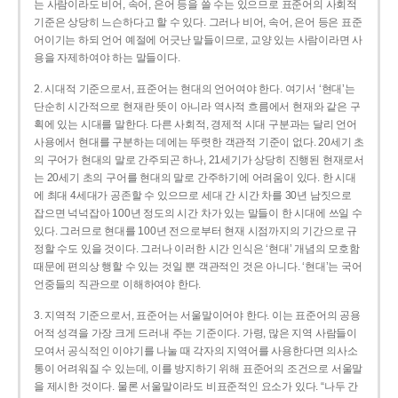
는 사람이라도 비어, 속어, 은어 등을 쓸 수는 있으므로 표준어의 사회적
기준은 상당히 느슨하다고 할 수 있다. 그러나 비어, 속어, 은어 등은 표준
어이기는 하되 언어 예절에 어긋난 말들이므로, 교양 있는 사람이라면 사
용을 자제하여야 하는 말들이다.
2. 시대적 기준으로서, 표준어는 현대의 언어여야 한다. 여기서 ‘현대’는
단순히 시간적으로 현재란 뜻이 아니라 역사적 흐름에서 현재와 같은 구
획에 있는 시대를 말한다. 다른 사회적, 경제적 시대 구분과는 달리 언어
사용에서 현대를 구분하는 데에는 뚜렷한 객관적 기준이 없다. 20세기 초
의 구어가 현대의 말로 간주되곤 하나, 21세기가 상당히 진행된 현재로서
는 20세기 초의 구어를 현대의 말로 간주하기에 어려움이 있다. 한 시대
에 최대 4세대가 공존할 수 있으므로 세대 간 시간 차를 30년 남짓으로
잡으면 넉넉잡아 100년 정도의 시간 차가 있는 말들이 한 시대에 쓰일 수
있다. 그러므로 현대를 100년 전으로부터 현재 시점까지의 기간으로 규
정할 수도 있을 것이다. 그러나 이러한 시간 인식은 ‘현대’ 개념의 모호함
때문에 편의상 행할 수 있는 것일 뿐 객관적인 것은 아니다. ‘현대’는 국어
언중들의 직관으로 이해하여야 한다.
3. 지역적 기준으로서, 표준어는 서울말이어야 한다. 이는 표준어의 공용
어적 성격을 가장 크게 드러내 주는 기준이다. 가령, 많은 지역 사람들이
모여서 공식적인 이야기를 나눌 때 각자의 지역어를 사용한다면 의사소
통이 어려워질 수 있는데, 이를 방지하기 위해 표준어의 조건으로 서울말
을 제시한 것이다. 물론 서울말이라도 비표준적인 요소가 있다. “나두 간