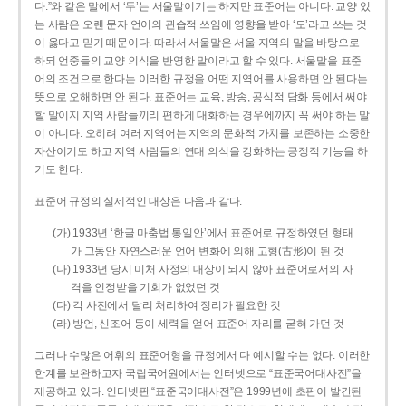
다.”와 같은 말에서 ‘두’는 서울말이기는 하지만 표준어는 아니다. 교양 있
는 사람은 오랜 문자 언어의 관습적 쓰임에 영향을 받아 ‘도’라고 쓰는 것
이 옳다고 믿기 때문이다. 따라서 서울말은 서울 지역의 말을 바탕으로
하되 언중들의 교양 의식을 반영한 말이라고 할 수 있다. 서울말을 표준
어의 조건으로 한다는 이러한 규정을 어떤 지역어를 사용하면 안 된다는
뜻으로 오해하면 안 된다. 표준어는 교육, 방송, 공식적 담화 등에서 써야
할 말이지 지역 사람들끼리 편하게 대화하는 경우에까지 꼭 써야 하는 말
이 아니다. 오히려 여러 지역어는 지역의 문화적 가치를 보존하는 소중한
자산이기도 하고 지역 사람들의 연대 의식을 강화하는 긍정적 기능을 하
기도 한다.
표준어 규정의 실제적인 대상은 다음과 같다.
(가) 1933년 ‘한글 마춤법 통일안’에서 표준어로 규정하였던 형태
가 그동안 자연스러운 언어 변화에 의해 고형(古形)이 된 것
(나) 1933년 당시 미처 사정의 대상이 되지 않아 표준어로서의 자
격을 인정받을 기회가 없었던 것
(다) 각 사전에서 달리 처리하여 정리가 필요한 것
(라) 방언, 신조어 등이 세력을 얻어 표준어 자리를 굳혀 가던 것
그러나 수많은 어휘의 표준어형을 규정에서 다 예시할 수는 없다. 이러한
한계를 보완하고자 국립국어원에서는 인터넷으로 “표준국어대사전”을
제공하고 있다. 인터넷판 “표준국어대사전”은 1999년에 초판이 발간된