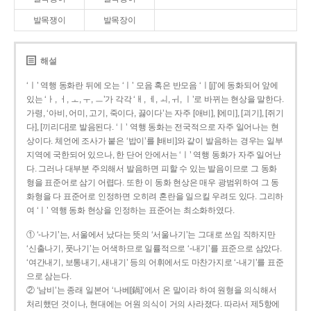
발목쟁이
발목장이
해설
‘ㅣ’ 역행 동화란 뒤에 오는 ‘ㅣ’ 모음 혹은 반모음 ‘ㅣ[j]’에 동화되어 앞에
있는 ‘ㅏ, ㅓ, ㅗ, ㅜ, ㅡ’가 각각 ‘ㅐ, ㅔ, ㅚ, ㅟ, ㅣ’로 바뀌는 현상을 말한다.
가령, ‘아비, 어미, 고기, 죽이다, 끓이다’는 자주 [애비], [에미], [괴기], [쥐기
다], [끼리다]로 발음된다. ‘ㅣ’ 역행 동화는 전국적으로 자주 일어나는 현
상이다. 체언에 조사가 붙은 ‘밥이’를 [배비]와 같이 발음하는 경우는 일부
지역에 국한되어 있으나, 한 단어 안에서는 ‘ㅣ’ 역행 동화가 자주 일어난
다. 그러나 대부분 주의해서 발음하면 피할 수 있는 발음이므로 그 동화
형을 표준어로 삼기 어렵다. 또한 이 동화 현상은 매우 광범위하여 그 동
화형을 다 표준어로 인정하면 오히려 혼란을 일으킬 우려도 있다. 그리하
여 ‘ㅣ’ 역행 동화 현상을 인정하는 표준어는 최소화하였다.
① ‘-나기’는, 서울에서 났다는 뜻의 ‘서울나기’는 그대로 쓰임 직하지만
‘신출나기, 풋나기’는 어색하므로 일률적으로 ‘-내기’를 표준으로 삼았다.
‘여간내기, 보통내기, 새내기’ 등의 어휘에서도 마찬가지로 ‘-내기’를 표준
으로 삼는다.
② ‘남비’는 종래 일본어 ‘나베[鍋]’에서 온 말이라 하여 원형을 의식해서
처리했던 것이나, 현대에는 어원 의식이 거의 사라졌다. 따라서 제5항에