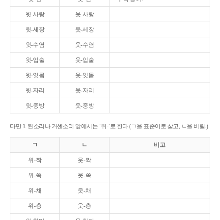
윗-사랑
웃-사랑
윗-세장
웃-세장
윗-수염
웃-수염
윗-입술
웃-입술
윗-잇몸
웃-잇몸
윗-자리
웃-자리
윗-중방
웃-중방
다만 1. 된소리나 거센소리 앞에서는 ‘위-’로 한다.(ㄱ을 표준어로 삼고, ㄴ을 버림.)
ㄱ
ㄴ
비고
위-짝
웃-짝
위-쪽
웃-쪽
위-채
웃-채
위-층
웃-층