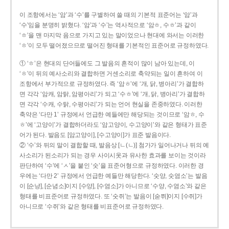
이 조항에서는 ‘암’과 ‘수’를 구별하여 쓸 때의 기본적 표준어는 ‘암’과
‘수’임을 분명히 밝혔다. ‘암’과 ‘수’는 역사적으로 ‘암ㅎ, 수ㅎ’과 같이
‘ㅎ’을 맨 마지막 음으로 가지고 있는 말이었으나 현대에 와서는 이러한
‘ㅎ’이 모두 떨어졌으므로 떨어진 형태를 기본적인 표준어로 규정하였다.
① ‘ㅎ’은 현대의 단어들에도 그 발음의 흔적이 많이 남아 있는데, 이
‘ㅎ’이 뒤의 예사소리와 결합하면 거센소리로 축약되는 일이 흔하여 이
조항에서 부가적으로 규정하였다. 즉 ‘암ㅎ’에 ‘개, 닭, 병아리’가 결합하
면 각각 ‘암캐, 암탉, 암평아리’가 되고 ‘수ㅎ’에 ‘개, 닭, 병아리’가 결합하
면 각각 ‘수캐, 수탉, 수평아리’가 되는 언어 현실을 존중하였다. 이러한
축약은 ‘다만 1’ 규정에서 언급한 예들에만 해당되는 것이므로 ‘암ㅎ, 수
ㅎ’에 ‘고양이’가 결합하더라도 ‘암고양이, 수고양이’와 같은 형태가 표준
어가 된다. 발음도 [암고양이], [수고양이]가 표준 발음이다.
② ‘수’와 뒤의 말이 결합할 때, 발음상 [ㄴ(ㄴ)] 첨가가 일어나거나 뒤의 예
사소리가 된소리가 되는 경우 사이시옷과 유사한 효과를 보이는 것이라
판단하여 ‘수’에 ‘ㅅ’을 붙인 ‘숫’을 표준어형으로 규정하였다. 이러한 경
우에는 ‘다만 2’ 규정에서 언급한 예들만 해당한다. ‘숫양, 숫염소’는 발음
이 [순냥], [순념소]이지 [수양], [수염소]가 아니므로 ‘수양, 수염소’와 같은
형태를 비표준어로 규정하였다. 또 ‘숫쥐’는 발음이 [숟쮜]이지 [수쥐]가
아니므로 ‘수쥐’와 같은 형태를 비표준어로 규정하였다.