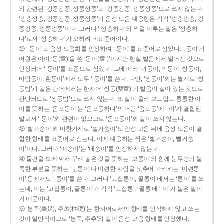
와 관련된 ‘강중강중, 깡쭝깡쭝’도 ‘강종강종, 깡쫑깡쫑’으로 쓰지 않는다.
‘깡충깡충, 강중강중, 깡쭝깡쭝’의 음성 모음 대응형은 각각 ‘껑충껑충, 겅
중겅중, 껑쭝껑쭝’이다. 그러나 ‘ 껑충하다’와 짝을 이루는 말은 ‘깡총하
다’로서 ‘깡충하다’가 오히려 비표준어이다.
② ‘-동이’도 음성 모음화를 인정하여 ‘-둥이’를 표준어로 삼았다. ‘-둥이’의
어원은 아이 ‘동(童)’을 쓴 ‘동이(童-)’이지만 현실 발음에서 멀어진 것으로
인정되어 ‘-둥이’를 표준으로 삼았다. 그에 따라 ‘귀둥이, 막둥이, 쌍둥이,
바람둥이, 흰둥이’에서 모두 ‘-둥이’를 쓴다. 다만, ‘쌍둥이’와는 별개로 ‘쌍
동밤’과 같은 단어에서는 한자어 ‘쌍동(雙童)’의 발음이 살아 있는 것으로
판단되므로 ‘쌍둥밤’으로 쓰지 않는다. 또 살이 올라 보드랍고 통통한 아
이를 뜻하는 ‘옴포동이’는 ‘옴포동하다’의 어근 ‘옴포동’에 ‘-이’가 결합된
말로서 ‘-둥이’와 관련이 없으므로 ‘옴포둥이’와 같이 쓰지 않는다.
③ ‘발가숭이’와 마찬가지로 ‘빨가숭이’도 양성 모음 뒤에 음성 모음이 결
합한 형태를 표준어로 삼는다. 이에 대응하는 짝은 ‘벌거숭이, 뻘거숭
이’이다. 그러나 ‘애송이’는 ‘애숭이’를 인정하지 않는다.
④ 물건을 보에 싸서 꾸려 놓은 것을 뜻하는 ‘보퉁이’와 함께 눈두덩의 불
룩한 부분을 뜻하는 ‘눈퉁이’나 미련한 사람을 낮추어 가리키는 ‘미련퉁
이’ 등에서도 ‘-퉁이’를 쓴다. 그러나 ‘고집통이, 골통이’에서는 ‘통이’를 쓰
는데, 이는 ‘고집통이, 골통이’가 각각 ‘고집통’, ‘골통’에 ‘-이’가 붙은 말이
기 때문이다.
⑤ ‘봉족(奉足), 주초(柱礎)’는 한자어로서의 형태를 인식하지 않고 쓰는
것이 일반적이므로 ‘봉죽, 주추’와 같이 음성 모음 형태를 인정했다.