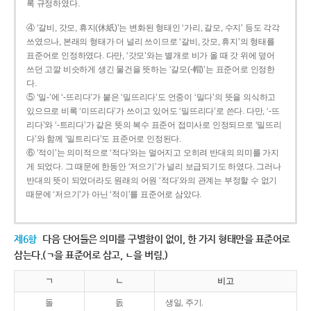
록 규정하였다.
④ ‘갈비, 갓모, 휴지(休紙)’는 변화된 형태인 ‘가리, 갈모, 수지’ 등도 각각
쓰였으나, 본래의 형태가 더 널리 쓰이므로 ‘갈비, 갓모, 휴지’의 형태를
표준어로 인정하였다. 다만, ‘갓모’와는 별개로 비가 올 때 갓 위에 덮어
쓰던 고깔 비슷하게 생긴 물건을 뜻하는 ‘갈모(-帽)’는 표준어로 인정한
다.
⑤ ‘밀-’에 ‘-뜨리다’가 붙은 ‘밀뜨리다’도 언중이 ‘밀다’의 뜻을 의식하고
있으므로 비록 ‘미뜨리다’가 쓰이고 있어도 ‘밀뜨리다’로 쓴다. 다만, ‘-뜨
리다’와 ‘-트리다’가 같은 뜻의 복수 표준어 접미사로 인정되므로 ‘밀뜨리
다’와 함께 ‘밀트리다’도 표준어로 인정된다.
⑥ ‘적이’는 의미적으로 ‘적다’와는 멀어지고 오히려 반대의 의미를 가지
게 되었다. 그 때문에 한동안 ‘저으기’가 널리 보급되기도 하였다. 그러나
반대의 뜻이 되었더라도 원래의 어원 ‘적다’와의 관계는 부정할 수 없기
때문에 ‘저으기’가 아닌 ‘적이’를 표준어로 삼았다.
제6항
다음 단어들은 의미를 구별함이 없이, 한 가지 형태만을 표준어로
삼는다.(ㄱ을 표준어로 삼고, ㄴ을 버림.)
ㄱ
ㄴ
비고
돌
돐
생일, 주기.