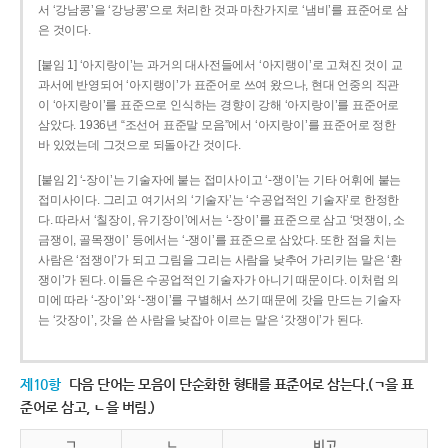
서 ‘강남콩’을 ‘강낭콩’으로 처리한 것과 마찬가지로 ‘냄비’를 표준어로 삼
은 것이다.
[붙임 1] ‘아지랑이’는 과거의 대사전들에서 ‘아지랭이’로 고쳐진 것이 교
과서에 반영되어 ‘아지랭이’가 표준어로 쓰여 왔으나, 현대 언중의 직관
이 ‘아지랑이’를 표준으로 인식하는 경향이 강해 ‘아지랑이’를 표준어로
삼았다. 1936년 “조선어 표준말 모음”에서 ‘아지랑이’를 표준어로 정한
바 있었는데 그것으로 되돌아간 것이다.
[붙임 2] ‘-장이’는 기술자에 붙는 접미사이고 ‘-쟁이’는 기타 어휘에 붙는
접미사이다. 그리고 여기서의 ‘기술자’는 ‘수공업적인 기술자’로 한정한
다. 따라서 ‘칠장이, 유기장이’에서는 ‘-장이’를 표준으로 삼고 ‘멋쟁이, 소
금쟁이, 골목쟁이’ 등에서는 ‘-쟁이’를 표준으로 삼았다. 또한 점을 치는
사람은 ‘점쟁이’가 되고 그림을 그리는 사람을 낮추어 가리키는 말은 ‘환
쟁이’가 된다. 이들은 수공업적인 기술자가 아니기 때문이다. 이처럼 의
미에 따라 ‘-장이’와 ‘-쟁이’를 구별해서 쓰기 때문에 갓을 만드는 기술자
는 ‘갓장이’, 갓을 쓴 사람을 낮잡아 이르는 말은 ‘갓쟁이’가 된다.
제10항
다음 단어는 모음이 단순화한 형태를 표준어로 삼는다.(ㄱ을 표
준어로 삼고, ㄴ을 버림.)
ㄱ
ㄴ
비고