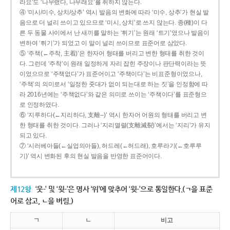
라요’도 ‘나무랬다, 나무래요’를 취하지 않는다.
④ ‘미시/미수, 상치/상추’ 역시 발음의 변화에 따라 ‘미수, 상추’가 현실 발
음으로 더 널리 쓰이고 있으므로 ‘미시, 상치’로 쓰지 않는다. 종(種)이 다
른 두 동물 사이에서 난 새끼를 말하는 ‘튀기’는 원래 ‘트기’였으나 발음이
변하여 ‘튀기’가 되었고 이 말이 널리 쓰이므로 표준어로 삼았다.
⑤ ‘주책(←주착, 主着)’은 한자어 형태를 버리고 변한 형태를 취한 것이
다. 그런데 ‘주착’이 원래 일정하게 자리 잡힌 주장이나 판단력이라는 뜻
이었으므로 ‘주책없다’가 표준어이고 ‘주책이다’는 비표준형이었으나,
‘주책’의 의미로서 ‘일정한 줏대가 없이 되는대로 하는 짓’을 인정함에 따
라 2016년에는 ‘주책없다’와 같은 의미로 쓰이는 ‘주책이다’를 표준형으
로 인정하였다.
⑥ ‘지루하다(←지리하다, 支離--)’ 역시 한자어 어원의 형태를 버리고 변
한 형태를 취한 것이다. 그러나 ‘지리멸렬(支離滅裂)’에서는 ‘지리’가 유지
되고 있다.
⑦ ‘시러베아들(←실업의아들), 허드레(←허드래), 호루라기(←호루루
기)’ 역시 변화된 후의 현실 발음을 반영한 표준어이다.
제12항
‘웃-’ 및 ‘윗-’은 명사 ‘위’에 맞추어 ‘윗-’으로 통일한다.(ㄱ을 표준
어로 삼고, ㄴ을 버림.)
ㄱ
ㄴ
비고