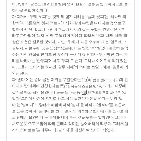
이, 돐을’의 발음인 [돌씨], [돌쓸]이 언어 현실에 있는 발음이 아니므로 ‘돌’
하나로 통합한 것이다.
② 과거에 ‘두째, 세째’는 ‘첫째’와 함께 차례를, ‘둘째, 셋째’는 ‘하나째’와
함께 ‘사과를 벌써 셋째 먹는다’에서와 같이 수량을 나타내는 것으로 구
별하여 써 왔다. 그러나 언어 현실에서 이와 같은 구별은 인위적인 것이
라고 판단되어 ‘둘째, 셋째’로 통합한 것이다. 따라서 ‘두째, 세째, 네째’와
같은 표현은 잘못된 것이다. 다만, ‘두째’가 다른 수 뒤에 오는 ‘열두째, 스
물두째, 서른두째’ 등은 인정하였는데, 이는 받침 ‘ㄹ’ 발음이 분명히 탈락
하는 언어 현실을 근거로 한 것이다. 순서가 첫 번째나 두 번째쯤 되는 차
례를 나타내는 ‘한두째’에서도 ‘두째’로 쓴다. 그러나 이에도 예외가 있는
데, 드물게 쓰이기는 하지만 ‘열두 개째’의 의미로 쓰일 때에는 ‘열둘째’가
인정된다.
③ ‘빌다’에는 원래 물건 따위를 구걸한다는 뜻
과 신
(
밥을 빌러 다니다)
예
이나 사람 따위에 간청한다는 뜻
, 그리고 나중에
(
하늘에 소원을 빌다)
예
갚기로 하고 남의 물건이나 돈을 쓴다는 뜻
이 있
(
친구에게 돈을 빌다)
예
었다. 그런데 나중에 갚기로 하고 남의 물건이나 돈을 쓴다는 뜻의 ‘빌
다’는 ‘빌리다’로 형태가 바뀜에 따라 ‘빌다’를 버리고 ‘빌리다’를 표준어
로 삼은 것이다. ‘빌리다’는 원래 ‘빌다’의 피동형으로서 대가를 받기로 하
고 남에게 물건이나 돈 따위를 내어 주는 것을 뜻하는 말이었다. 그러나
새로운 뜻으로 쓰임에 따라 원래의 의미는 잃어버리게 되었다. 그래서 원
래의 의미로는 ‘빌려주다’가 ‘빌리다’를 대신하여 쓰이게 되었다.