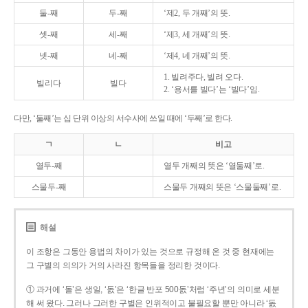
둘-째
두-째
‘제2, 두 개째’의 뜻.
셋-째
세-째
‘제3, 세 개째’의 뜻.
넷-째
네-째
‘제4, 네 개째’의 뜻.
1. 빌려주다, 빌려 오다.
빌리다
빌다
2. ‘용서를 빌다’는 ‘빌다’임.
다만, ‘둘째’는 십 단위 이상의 서수사에 쓰일 때에 ‘두째’로 한다.
ㄱ
ㄴ
비고
열두-째
열두 개째의 뜻은 ‘열둘째’로.
스물두-째
스물두 개째의 뜻은 ‘스물둘째’로.
해설
이 조항은 그동안 용법의 차이가 있는 것으로 규정해 온 것 중 현재에는
그 구별의 의의가 거의 사라진 항목들을 정리한 것이다.
① 과거에 ‘돌’은 생일, ‘돐’은 ‘한글 반포 500돐’처럼 ‘주년’의 의미로 세분
해 써 왔다. 그러나 그러한 구별은 인위적이고 불필요할 뿐만 아니라 ‘돐