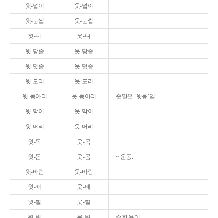
윗-넓이
웃-넓이
윗-눈썹
웃-눈썹
윗-니
웃-니
윗-당줄
웃-당줄
윗-덧줄
웃-덧줄
윗-도리
웃-도리
윗-동아리
웃-동아리
준말은 ‘윗동’임.
윗-막이
웃-막이
윗-머리
웃-머리
윗-목
웃-목
윗-몸
웃-몸
~ 운동.
윗-바람
웃-바람
윗-배
웃-배
윗-벌
웃-벌
윗-변
웃-변
수학 용어.