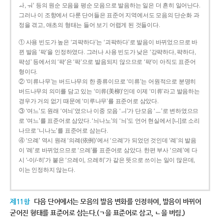
ㅘ, ㅝ’ 등의 원순 모음을 평순 모음으로 발음하는 일은 더 흔히 일어난다.
그러나 이 조항에서 다룬 단어들은 표준어 지역에서도 모음의 단순화 과
정을 겪고, 애초의 형태는 들어 보기 어렵게 된 것들이다.
① 사용 빈도가 높은 ‘괴퍅하다’는 ‘괴팍하다’로 발음이 바뀌었으므로 바
뀐 발음 ‘팍’을 인정하였다. 그러나 사용 빈도가 낮은 ‘강퍅하다, 퍅하다,
퍅성’ 등에서의 ‘퍅’은 ‘팍’으로 발음되지 않으므로 ‘퍅’이 아직도 표준어
형이다.
② ‘미류나무’는 버드나무의 한 종류이므로 ‘미류’는 어원적으로 분명히
버드나무의 의미를 담고 있는 ‘미류(美柳)’인데 이제 ‘미류’라고 발음하는
경우가 거의 없기 때문에 ‘미루나무’를 표준어로 삼았다.
③ ‘여느’도 원래 ‘여늬’였으나 이중 모음 ‘ㅢ’가 단모음 ‘ㅡ’로 변하였으므
로 ‘여느’를 표준어로 삼았다. ‘늬나노’의 ‘늬’도 언어 현실에서 [니]로 소리
나므로 ‘니나노’를 표준어로 삼는다.
④ ‘으례’ 역시 원래 ‘의례(依例)’에서 ‘으례’가 되었던 것인데 ‘례’의 발음
이 ‘레’로 바뀌었으므로 ‘으레’를 표준어로 삼았다. 한편 부사 ‘으레’에 다
시 ‘-이/-히’가 붙은 ‘으레이, 으레히’가 같은 뜻으로 쓰이는 일이 많은데,
이는 인정하지 않는다.
제11항
다음 단어에서는 모음의 발음 변화를 인정하여, 발음이 바뀌어
굳어진 형태를 표준어로 삼는다.(ㄱ을 표준어로 삼고, ㄴ을 버림.)