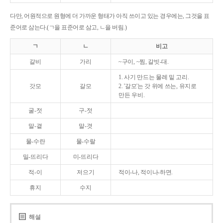
다만, 어원적으로 원형에 더 가까운 형태가 아직 쓰이고 있는 경우에는, 그것을 표
준어로 삼는다.(ㄱ을 표준어로 삼고, ㄴ을 버림.)
ㄱ
ㄴ
비고
갈비
가리
~구이, ~찜, 갈빗-대.
1. 사기 만드는 물레 밑 고리.
갓모
갈모
2. '갈모'는 갓 위에 쓰는, 유지로
만든 우비.
굴-젓
구-젓
말-곁
말-겻
물-수란
물-수랄
밀-뜨리다
미-뜨리다
적-이
저으기
적이-나, 적이나-하면.
휴지
수지
해설