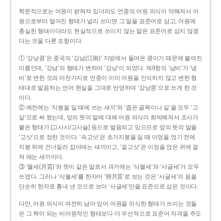
학문적으로는 어원이 밝혀져 있더라도 언중의 어원 의식이 약해져서 어
원으로부터 멀어진 형태가 널리 쓰이면 그 말을 표준어로 삼고, 어원에
충실한 형태이더라도 현실적으로 쓰이지 않는 말은 표준어로 삼지 않겠
다는 것을 다룬 조항이다.
① ‘강낭콩’은 중국의 ‘강남(江南)’ 지방에서 들여온 콩이기 때문에 붙여진
이름인데, ‘강남’의 형태가 변하여 ‘강낭’이 되었다. 제9항의 ‘남비’가 ‘냄
비’로 변한 것과 마찬가지로 언중이 이미 어원을 인식하지 않고 변한 형
태대로 발음하는 언어 현실을 그대로 반영하여 ‘강낭콩’으로 쓰게 한 것
이다.
② 예전에는 ‘지붕을 일 때에 쓰는 새끼’와 ‘좁은 골목이나 길’을 모두 ‘고
샅’으로 써 왔는데, 앞의 뜻의 말에 대해 어원 의식이 희박해져서 조사가
붙은 형태가 [고사시/고사슬] 등으로 발음되고 있으므로 앞의 뜻의 말을
‘고삿’으로 정한 것이다. ‘속고삿’은 초가지붕을 일 때 이엉을 얹기 전에
지붕 위에 건너질러 잡아매는 새끼이고, ‘겉고삿’은 이엉을 얹은 위에 걸
쳐 매는 새끼이다.
③ ‘월세(月貰)’와 뜻이 같은 말로서 과거에는 ‘삭월세’와 ‘사글세’가 모두
쓰였다. 그러나 ‘삭월세’를 한자어 ‘朔月貰’로 보는 것은 ‘사글세’의 음을
단순히 한자로 흉내 낸 것으로 보아 ‘사글세’만을 표준으로 삼은 것이다.
다만, 어원 의식이 여전히 남아 있어 어원을 의식한 형태가 쓰이는 것들
은 그 짝이 되는 비어원적인 형태보다 더 우선적으로 표준어 자격을 주도