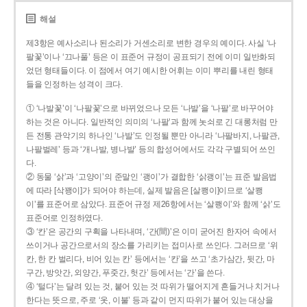
해설
제3항은 예사소리나 된소리가 거센소리로 변한 경우의 예이다. 사실 ‘나
팔꽃’이나 ‘끄나풀’ 등은 이 표준어 규정이 공표되기 전에 이미 일반화되
었던 형태들이다. 이 점에서 여기 예시한 어휘는 이미 뿌리를 내린 형태
들을 인정하는 성격이 크다.
① ‘나발꽃’이 ‘나팔꽃’으로 바뀌었으나 모든 ‘나발’을 ‘나팔’로 바꾸어야
하는 것은 아니다. 일반적인 의미의 ‘나팔’과 함께 놋쇠로 긴 대롱처럼 만
든 전통 관악기의 하나인 ‘나발’도 인정될 뿐만 아니라 ‘나팔바지, 나팔관,
나팔벌레’ 등과 ‘개나발, 병나발’ 등의 합성어에서도 각각 구별되어 쓰인
다.
② 동물 ‘삵’과 ‘고양이’의 준말인 ‘괭이’가 결합한 ‘삵괭이’는 표준 발음법
에 따라 [삭꽹이]가 되어야 하는데, 실제 발음은 [살쾡이]이므로 ‘살쾡
이’를 표준어로 삼았다. 표준어 규정 제26항에서는 ‘살쾡이’와 함께 ‘삵’도
표준어로 인정하였다.
③ ‘칸’은 공간의 구획을 나타내며, ‘간(間)’은 이미 굳어진 한자어 속에서
쓰이거나 공간으로서의 장소를 가리키는 접미사로 쓰인다. 그러므로 ‘위
칸, 한 칸 벌리다, 비어 있는 칸’ 등에서는 ‘칸’을 쓰고 ‘초가삼간, 뒷간, 마
구간, 방앗간, 외양간, 푸줏간, 헛간’ 등에서는 ‘간’을 쓴다.
④ ‘털다’는 달려 있는 것, 붙어 있는 것 따위가 떨어지게 흔들거나 치거나
한다는 뜻으로, 주로 ‘옷, 이불’ 등과 같이 먼지 따위가 붙어 있는 대상을