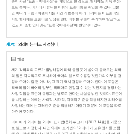
종이 사전 “표준국어대사전”을 바탕으로 한 것으로, 현재에도 계속 수정·
보완 중이다. 여기에서 방대한 어휘의 표준어형을 확인할 수 있다. 그뿐
만 아니라 국립국어원에서는 시간의 흐름에 따라 과거에는 비표준어였
지만 현재에는 표준어로 인정될 만한 어휘를 꾸준히 추가하여 발표하고
있고, 이 또한 인터넷판 “표준국어대사전”에 반영되어 있다.
제2항
외래어는 따로 사정한다.
해설
세계 각국과의 교류가 활발해짐에 따라 물밀 듯이 쏟아져 들어오는 외국
의 말은 지속적으로 조사하여 국어의 일부로 수용할 것인가의 여부를 결
정해 주어야 할 뿐 아니라, 그 표기 역시 결정해 주어야 한다. 이 조항은
외국의 말이 국어의 일부인 외래어로 인정될 수 있는 것인지를 결정하는
사정 작업을 표준어 규정과는 별도로 한다는 사실을 밝힌 것이다. 표준어
를 사정하는 데에는 사회적, 시대적, 지역적 기준을 적용하지만 외래어를
사정하는 데에는 그러한 기준을 적용하기 어렵기 때문에 이 조항을 따로
마련한 것이다.
이에 따라 외래어는 외래어 표기법(문체부 고시 제2017-14호)을 기준으
로 별도로 사정한다. 다만 외래어 표기법의 ‘외래어’가 고유 명사를 포함