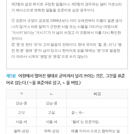
제3항과 같은 취지로 규정한 말들이나, 제3항의 경우와는 달리 거센소리
가 예사소리로 변화한 말들을 표준어로 삼은 경우이다.
① 표준어 규정이 공표된 1988년보다 이미 오래전부터 이름이 얼른 생각
나지 않거나 바로 말하기 곤란한 사람 또는 사물을 가리키는 대명사로
‘거시키’보다는 ‘거시기’가 더 널리 쓰였고 이 조항에서 이를 다시 확인한
것이다.
② ‘푼’은 한자 ‘分’의 고어 발음의 잔재이다. 현대 국어의 ‘할, 푼, 리’나 ‘땡
전 한 푼’ 등에 ‘푼’이 남아 있으나 한자어로 읽을 때에는 ‘분’으로 발음한
다. 따라서 시계의 ‘분침’은 ‘푼침’으로 쓰지 않는다.
제5항
어원에서 멀어진 형태로 굳어져서 널리 쓰이는 것은, 그것을 표준
어로 삼는다.(ㄱ을 표준어로 삼고, ㄴ을 버림.)
ㄱ
ㄴ
비고
강낭-콩
강남-콩
고삿
고샅
겉~, 속~.
사글-세
삭월-세
‘월세’는 표준어임.
울력-성당
위력-성당
떼를 지어서 으르고 협박하는 일.