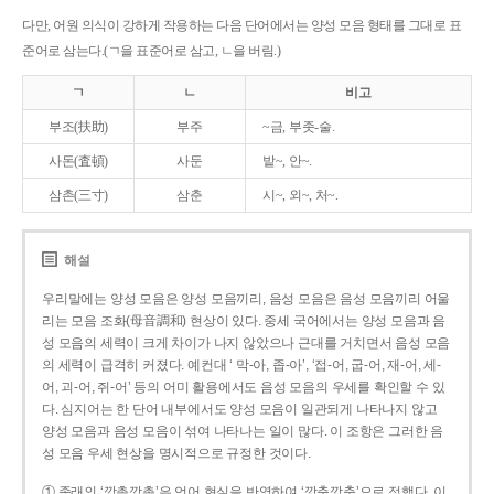
다만, 어원 의식이 강하게 작용하는 다음 단어에서는 양성 모음 형태를 그대로 표
준어로 삼는다.(ㄱ을 표준어로 삼고, ㄴ을 버림.)
ㄱ
ㄴ
비고
부조(扶助)
부주
~금, 부좃-술.
사돈(査頓)
사둔
밭~, 안~.
삼촌(三寸)
삼춘
시~, 외~, 처~.
해설
우리말에는 양성 모음은 양성 모음끼리, 음성 모음은 음성 모음끼리 어울
리는 모음 조화(母音調和) 현상이 있다. 중세 국어에서는 양성 모음과 음
성 모음의 세력이 크게 차이가 나지 않았으나 근대를 거치면서 음성 모음
의 세력이 급격히 커졌다. 예컨대 ‘ 막-아, 좁-아’, ‘접-어, 굽-어, 재-어, 세-
어, 괴-어, 쥐-어’ 등의 어미 활용에서도 음성 모음의 우세를 확인할 수 있
다. 심지어는 한 단어 내부에서도 양성 모음이 일관되게 나타나지 않고
양성 모음과 음성 모음이 섞여 나타나는 일이 많다. 이 조항은 그러한 음
성 모음 우세 현상을 명시적으로 규정한 것이다.
① 종래의 ‘깡총깡총’은 언어 현실을 반영하여 ‘깡충깡충’으로 정했다. 이