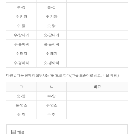
수-컷
숫-것
수-키와
숫-기와
수-탉
숫-닭
수-탕나귀
숫-당나귀
수-톨쩌귀
숫-돌쩌귀
수-퇘지
숫-돼지
수-평아리
숫-병아리
다만 2. 다음 단어의 접두사는 '숫-'으로 한다.(ㄱ을 표준어로 삼고, ㄴ을 버림.)
ㄱ
ㄴ
비고
숫-양
수-양
숫-염소
수-염소
숫-쥐
수-쥐
해설