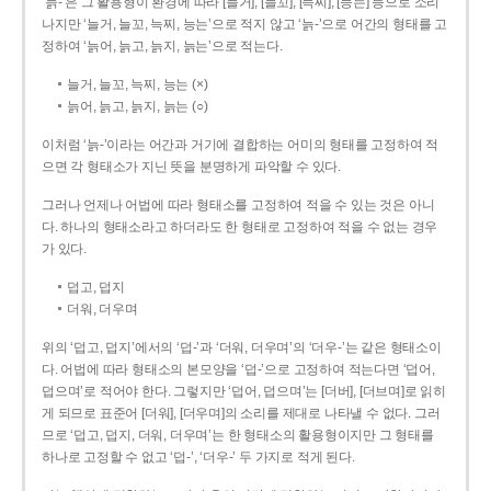
‘늙-’은 그 활용형이 환경에 따라 [늘거], [늘꼬], [늑찌], [능는] 등으로 소리
나지만 ‘늘거, 늘꼬, 늑찌, 능는’으로 적지 않고 ‘늙-’으로 어간의 형태를 고
정하여 ‘늙어, 늙고, 늙지, 늙는’으로 적는다.
늘거, 늘꼬, 늑찌, 능는 (×)
늙어, 늙고, 늙지, 늙는 (○)
이처럼 ‘늙-­’이라는 어간과 거기에 결합하는 어미의 형태를 고정하여 적
으면 각 형태소가 지닌 뜻을 분명하게 파악할 수 있다.
그러나 언제나 어법에 따라 형태소를 고정하여 적을 수 있는 것은 아니
다. 하나의 형태소라고 하더라도 한 형태로 고정하여 적을 수 없는 경우
가 있다.
덥고, 덥지
더워, 더우며
위의 ‘덥고, 덥지’에서의 ‘덥-­’과 ‘더워, 더우며’의 ‘더우-­’는 같은 형태소이
다. 어법에 따라 형태소의 본모양을 ‘덥-­’으로 고정하여 적는다면 ‘덥어,
덥으며’로 적어야 한다. 그렇지만 ‘덥어, 덥으며’는 [더버], [더브며]로 읽히
게 되므로 표준어 [더워], [더우며]의 소리를 제대로 나타낼 수 없다. 그러
므로 ‘덥고, 덥지, 더워, 더우며’는 한 형태소의 활용형이지만 그 형태를
하나로 고정할 수 없고 ‘덥-’, ‘더우-’ 두 가지로 적게 된다.