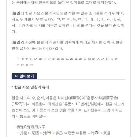
는 속담에서처럼 전통적으로 쓰여 온 것이므로 그대로 유지하였다.
[붙임 1]
한글 자모 스물넉 자만으로 적을 수 없는 소리들을 적기 위하여,
자모 두 개를 어우른 글자인 ‘ㄲ, ㄸ, ㅃ, ㅆ, ㅉ’, ‘ㅐ, ㅒ, ㅔ, ㅖ, ㅘ, ㅚ, ㅝ,
ㅟ, ㅢ’와 자모 세 개를 어우른 글자인 ‘ㅙ, ㅞ’를 쓴다는 것을 보여 준 것이
다.
[붙임 2]
사전에 올릴 적의 순서를 명확하게 하려고 제시한 것이다. 한편
받침 글자의 순서는 아래와 같다.
ㄱ ㄲ ㄳ ㄴ ㄵ ㄶ ㄷ ㄹ ㄺ ㄻ ㄼ ㄽ ㄾ ㄿ ㅀ ㅁ ㅂ ㅄ ㅅ ㅆ ㅇ ㅈ ㅊ
ㅋ ㅌ ㅍ ㅎ
더 알아보기
한글 자모 명칭의 유래
한글 자모의 수, 순서, 이름은 최세진(崔世珍)의 “훈몽자회(訓蒙字會)
(1527)”에서 비롯한다. 최세진은 “훈몽자회” 범례(凡例)에서 한글 자모가
초성에 쓰인 것과 종성에 쓰인 것을 짝을 지어 표시했는데, 그것이 자모
의 이름으로 이어졌다.
初聲終聲通用八字
ㄱ其役 ㄴ尼隱 ㄷ池
ㄹ梨乙 ㅁ眉音 ㅂ非邑 ㅅ時
ㆁ異凝