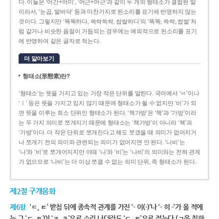
다. 이들은 ‘어간+어미’, ‘어근+어근’과 같이 두 개의 형태소가 결합된 말
이라서, ‘눈곱, 발바닥’ 등과 마찬가지로 된소리를 표기에 반영하지 않는
것이다. 그렇지만 ‘똑똑하다, 쓱싹쓱싹, 쌉쌀하다’의 ‘똑똑, 쓱싹, 쌉쌀’처
럼 같거나 비슷한 음절이 거듭되는 경우에는 예외적으로 된소리를 표기
에 반영하여 같은 글자로 적는다.
더 알아보기
형태소(形態素)란?
‘형태소’는 뜻을 가지고 있는 가장 작은 단위를 말한다. 국어에서 ‘ㅂ’이나
‘ㅣ’ 등은 뜻을 가지고 있지 않기 때문에 형태소가 될 수 없지만 ‘비’가 되
면 뜻을 이루는 최소 단위인 형태소가 된다. ‘책가방’은 ‘책’과 ‘가방’이라
는 두 가지 의미로 쪼개지기 때문에 형태소는 ‘책가방’이 아니라 ‘책’과
‘가방’이다. 더 작은 단위로 쪼개진다고 해도 쪼갰을 때 의미가 없어지거
나 쪼개기 전의 의미와 관련되는 의미가 없어지면 안 된다. ‘나비’는
‘나’와 ‘비’로 쪼개어지지만 이때 ‘나’와 ‘비’는 ‘나비’의 의미와는 전혀 관계
가 없으므로 ‘나비’는 더 이상 쪼갤 수 없는 의미 단위, 즉 형태소가 된다.
제2절 구개음화
제6항
‘ㄷ, ㅌ’ 받침 뒤에 종속적 관계를 가진 ‘- 이(-)’나 ‘- 히 -’가 올 적에
는 그 ‘ㄷ, ㅌ’이 ‘ㅈ, ㅊ’으로 소리 나더라도 ‘ㄷ, ㅌ’으로 적는다.(ㄱ을 취하