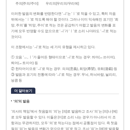
주의[주의/주이]
우리의[우리의/우리에]
이러한 발음의 변화를 반영한다면 ‘ㅢ’는 ‘ㅣ’로 적을 수 있고, 특히 자음
뒤에서는 ‘ㅣ’로 적도록 해야 할 것이다. 그러나 이미 익숙해진 표기인 ‘희
망, 주의’를 ‘히망, 주이’로 적는 것은 공감하기 어렵고 발음의 변화를 표
기에 모두 반영할 수도 없으므로 ‘ㅢ’가 ‘ㅣ’로 소리 나더라도 ‘ㅢ’로 적는
것이다.
이 조항에서는 ‘ㅢ’로 적는 세 가지 유형을 제시하고 있다.
① 모음 ‘ㅡ, ㅣ’가 줄어든 형태이므로 ‘ㅢ’로 적는 경우: 씌어(←쓰이어),
틔어(←트이어) 등
② 한자어이므로 ‘ㅢ’로 적는 경우: 의의(意義), 희망(希望), 유희(遊戱) 등
③ 발음과 표기의 전통에 따라 ‘ㅢ’로 적는 경우: 무늬, 하늬바람, 늴리리,
닁큼 등
더 알아보기
‘의’의 발음
‘의사의 책임’에서 첫음절의 ‘의’는 [의]로 발음하고 조사 ‘의’는 [의]나 [에]
로 모두 발음할 수 있다. 이들은 [이]로 소리 나는 경우가 아니라서 이 조
항과는 무관하지만, 모두 ‘의’로 적는다는 점에서 공통점이 있다. 즉 첫음
절의 ‘의’는 발음의 변화가 없으므로 ‘의’로 적고, 조사 ‘의’는 [에]로 발음할