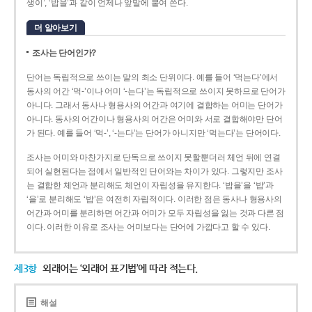
생이’, ‘밥을’과 같이 언제나 앞말에 붙여 쓴다.
더 알아보기
조사는 단어인가?
단어는 독립적으로 쓰이는 말의 최소 단위이다. 예를 들어 ‘먹는다’에서
동사의 어간 ‘먹-­’이나 어미 ‘­-는다’는 독립적으로 쓰이지 못하므로 단어가
아니다. 그래서 동사나 형용사의 어간과 여기에 결합하는 어미는 단어가
아니다. 동사의 어간이나 형용사의 어간은 어미와 서로 결합해야만 단어
가 된다. 예를 들어 ‘먹-’, ‘-는다’는 단어가 아니지만 ‘먹는다’는 단어이다.
조사는 어미와 마찬가지로 단독으로 쓰이지 못할뿐더러 체언 뒤에 연결
되어 실현된다는 점에서 일반적인 단어와는 차이가 있다. 그렇지만 조사
는 결합한 체언과 분리해도 체언이 자립성을 유지한다. ‘밥을’을 ‘밥’과
‘을’로 분리해도 ‘밥’은 여전히 자립적이다. 이러한 점은 동사나 형용사의
어간과 어미를 분리하면 어간과 어미가 모두 자립성을 잃는 것과 다른 점
이다. 이러한 이유로 조사는 어미보다는 단어에 가깝다고 할 수 있다.
제3항
외래어는 ‘외래어 표기법’에 따라 적는다.
해설