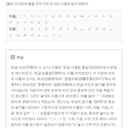
[붙임 2] 사전에 올릴 적의 자모 순서는 다음과 같이 정한다.
자음:
ㄱ
ㄲ
ㄴ
ㄷ
ㄸ
ㄹ
ㅁ
ㅂ
ㅃ
ㅅ
ㅆ
ㅇ
ㅈ
ㅉ
ㅊ
ㅋ
ㅌ
ㅍ
ㅎ
모음:
ㅏ
ㅐ
ㅑ
ㅒ
ㅓ
ㅔ
ㅕ
ㅖ
ㅗ
ㅘ
ㅙ
ㅚ
ㅛ
ㅜ
ㅝ
ㅞ
ㅟ
ㅠ
ㅡ
ㅢ
ㅣ
해설
한글 자모(字母)의 수, 순서, 이름은 ‘한글 마춤법 통일안(1933)’에서 분명
히 제시되었고, ‘한글 맞춤법(1988)’도 이를 이어받았다. 이 가운데 자모
의 이름과 순서는 최세진(崔世珍)의 “훈몽자회(訓蒙字會)(1527)”에서 비
롯한다. 최세진은 “훈몽자회” 범례(凡例)에서 한글 자모의 음가를 한자로
나타냈는데, 자음자의 경우 초성에 쓰인 것과 종성에 쓰인 것을 짝을 지
어 표시했고 그것이 글자의 이름으로 굳어졌다. 예를 들어 ‘ㄱ’ 아래에는
한자로 ‘其役’이라고 적었는데, ‘其(기)’는 초성의 음가를, ‘役(역)’은 종성
의 음가를 나타낸다. 기본적으로 자음자의 이름은 ‘니은, 리을, 미음, 비
읍’ 등과 같이 ‘ㅣㅡ’ 모음을 바탕으로 각 자음이 초성, 종성에 놓이는 방
식으로 지어졌다. 따라서 ‘ㄱ, ㄷ, ㅅ’도 ‘기윽, 디읃, 시읏’으로 해야 나머지
글자와 이름 표기에서 일관성이 있겠지만 “낫 놓고 기역 자도 모른다.”라