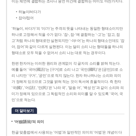
이는 체언에 결합하는 조사나 용언 어간에 결합하는 어미도 마찬가지다.
하늘이/바다가
잡아/접어
‘하늘이, 바다가’의 ‘이/가’는 주격의 뜻을 나타내는 동일한 형태소이지만
하나로 고정해서 적을 수가 없다. ‘잡-, 접-’에 결합하는 ‘-고’는 ‘잡고, 접
고’처럼 하나의 형태로만 실현되지만 ‘-아/-어’는 하나의 형태소인데도 ‘잡
아, 접어’와 같이 다르게 실현된다. 이는 달리 소리 나는 형태들을 하나의
형태소로 모두 적을 수 없어서 소리 나는 대로 적는 경우이다.
한편 한자어는 이러한 원리와 관계없이 각 글자의 소리를 밝혀 적는다.
예를 들어 ‘국어(國語)’는 [구거]로 소리 나고 ‘국민(國民)’은 [궁민]으로 소
리 나지만 ‘구거’, ‘궁민’으로 적지 않는다. 한자 하나하나는 소리와 의미
가 정해져 있으므로 그것을 밝혀 적는 것이 독서에 효율적이다. 즉 한자
‘국(國)’, ‘어(語)’, ‘민(民)’은 ‘나라 국’, ‘말씀 어’, ‘백성 민’과 같이 소리와 의
미가 정해져 있으므로 그 독립적인 소리와 의미를 알 수 있도록 ‘국어, 국
민’으로 적는다.
더 알아보기
‘어법(語法)’의 의미
한글 맞춤법에서 사용되는 ‘어법’과 일반적인 의미의 ‘어법’은 개념이 다