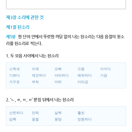
제3장 소리에 관한 것
제1절 된소리
제5항
한 단어 안에서 뚜렷한 까닭 없이 나는 된소리는 다음 음절의 첫소
리를 된소리로 적는다.
1. 두 모음 사이에서 나는 된소리
소쩍새
어깨
오빠
으뜸
아끼다
기쁘다
깨끗하다
어떠하다
해쓱하다
가끔
거꾸로
부썩
어찌
이따금
2. ‘ㄴ, ㄹ, ㅁ, ㅇ’ 받침 뒤에서 나는 된소리
산뜻하다
잔뜩
살짝
훨씬
담뿍
움찔
몽땅
엉뚱하다