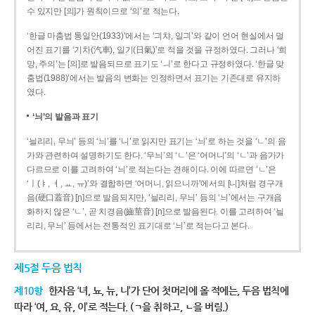
수 있지만 [의]가 원칙이므로 ‘의’로 적는다.
‘한글 마춤법 통일안(1933)’에서는 ‘긔챠, 일긔’와 같이 언어 현실에서 멀
어진 표기를 ‘기차(汽車), 일기(日氣)’로 적을 것을 규정하였다. 그러나 ‘희
망, 주의’는 [의]로 발음되므로 표기도 ‘ㅢ’로 한다고 규정하였다. ‘한글 맞
춤법(1988)’에서는 발음의 변화는 인정하면서 표기는 기존대로 유지하
였다.
‘늬’의 발음과 표기
‘늴리리, 무늬’ 등의 ‘늬’를 ‘니’로 읽지만 표기는 ‘늬’로 하는 것을 ‘ㄴ’의 음
가와 관련하여 설명하기도 한다. ‘무늬’의 ‘ㄴ’은 ‘어머니’의 ‘ㄴ’과 음가가
다르므로 이를 고려하여 ‘늬’로 적는다는 견해이다. 이에 따르면 ‘ㄴ’은
‘ㅣ(ㅑ, ㅕ, ㅛ, ㅠ)’와 결합하면 ‘어머니, 읽으니까’에서의 [니]처럼 경구개
음(硬口蓋音) [ɲ]으로 발음되지만, ‘늴리리, 무늬’ 등의 ‘늬’에서는 구개음
화하지 않은 ‘ㄴ’, 곧 치경음(齒莖音) [n]으로 발음된다. 이를 고려하여 ‘늴
리리, 무늬’ 등에서는 전통적인 표기대로 ‘늬’로 적는다고 본다.
제5절 두음 법칙
제10항
한자음 ‘녀, 뇨, 뉴, 니’가 단어 첫머리에 올 적에는, 두음 법칙에
따라 ‘여, 요, 유, 이’로 적는다. (ㄱ을 취하고, ㄴ을 버림.)