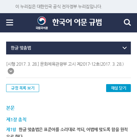
이 누리집은 대한민국 공식 전자정부 누리집입니다.
한글 맞춤법
[시행 2017. 3. 28.] 문화체육관광부 고시 제2017-12호(2017. 3. 28.)
규정 목록 보기
해설 닫기
본문
제1장 총칙
제1항
한글 맞춤법은 표준어를 소리대로 적되, 어법에 맞도록 함을 원칙
으로 한다.