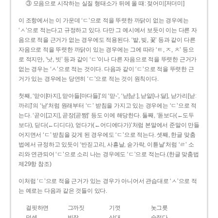
③ 모음으로 시작하는 실질 형태소가 뒤에 올 때: 젖어미[저더미]
이 조항에서는 이 가운데 ‘ㄷ’으로 적을 뚜렷한 까닭이 없는 경우에는
‘ㅅ’으로 적는다고 규정하고 있다. 다만 그 예시에서 보듯이 이는 다른 자
음으로 적을 근거가 없는 경우에도 적용된다. ‘밭, 빚, 꽃’ 등과 같이 다른
자음으로 적을 뚜렷한 까닭이 있는 경우에는 그에 따라 ‘ㅌ, ㅈ, ㅊ’ 등으
로 적지만, ‘낫, 빗’ 등과 같이 ‘ㄷ’이나 다른 자음으로 적을 뚜렷한 근거가
없는 경우는 ‘ㅅ’으로 적는 것이다. 다음과 같이 ‘ㄷ’으로 적을 뚜렷한 근
거가 있는 경우에는 당연히 ‘ㄷ’으로 적는 것이 원칙이다.
첫째, ‘맏이[마지], 맏아들[마다들]’의 ‘맏-’, ‘낟[낟ː], 낟알[나ː달], 낟가리[낟ː
까리]’의 ‘낟’처럼 원래부터 ‘ㄷ’ 받침을 가지고 있는 경우에는 ‘ㄷ’으로 적
는다. ‘곧이[고지], 곧장[곧짱]’ 등도 이에 해당한다. 둘째, ‘돋보다(←도두
보다), 딛다(←디디다), 얻다가(←어디에다가)’처럼 본말에서 준말이 만들
어지면서 ‘ㄷ’ 받침을 갖게 된 경우에도 ‘ㄷ’으로 적는다. 셋째, 한글 맞춤
법에서 규정하고 있듯이 ‘반짇고리, 사흗날, 숟가락, 이튿날’처럼 ‘ㄹ’ 소
리와 연관되어 ‘ㄷ’으로 소리 나는 경우에도 ‘ㄷ’으로 적는다.(한글 맞춤법
제29항 참조)
이처럼 ‘ㄷ’으로 적을 근거가 있는 경우가 아니어서 관습대로 ‘ㅅ’으로 적
는 예로는 다음과 같은 것들이 있다.
걸핏하면
그까짓
기껏
놋그릇
덧셈
빗장
삿대
숫접다