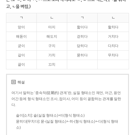
고, ㄴ을 버림.)
ㄱ
ㄴ
ㄱ
ㄴ
맏이
마지
핥이다
할치다
해돋이
해도지
걷히다
거치다
굳이
구지
닫히다
다치다
같이
가치
묻히다
무치다
끝이
끄치
해설
여기서 말하는 ‘종속적(從屬的) 관계’란, 실질 형태소인 체언, 어근, 용언
어간 등에 형식 형태소인 조사, 접미사, 어미 등이 결합하는 관계를 말한
다.
솥이[소치]: 솥(실질 형태소)+이(형식 형태소)
묻히다[무치다]: 묻­-(실질 형태소)+­-히­-(형식 형태소)+-다(형식 형태
소)