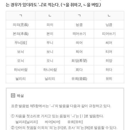
는 경우가 있더라도 ‘ㅢ’로 적는다. (ㄱ을 취하고, ㄴ을 버림.)
ㄱ
ㄴ
ㄱ
ㄴ
의의(意義)
의이
닁큼
닝큼
본의(本義)
본이
띄어쓰기
띠어쓰기
무늬[紋]
무니
씌어
씨어
보늬
보니
틔어
티어
오늬
오니
희망(希望)
히망
하늬바람
하니바람
희다
히다
늴리리
닐리리
유희(遊戱)
유히
해설
표준 발음법 제5항에서는 ‘ㅢ’의 발음을 다음과 같이 규정하고 있다.
① 자음을 첫소리로 가지고 있는 음절의 ‘ㅢ’는 [ㅣ]로 발음한다.
늴리리[닐리리]
씌어[씨어]
유희[유히]
② 단어의 첫음절 이외의 ‘의’는 [이]로, 조사 ‘의’는 [에]로 발음할 수 있다.