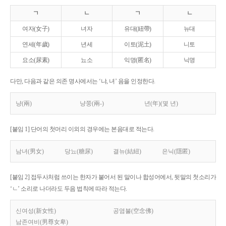
ㄱ
ㄴ
ㄱ
ㄴ
여자(女子)
녀자
유대(紐帶)
뉴대
연세(年歲)
년세
이토(泥土)
니토
요소(尿素)
뇨소
익명(匿名)
닉명
다만, 다음과 같은 의존 명사에서는 ‘냐, 녀’ 음을 인정한다.
냥(兩)
냥쭝(兩-)
년(年)(몇 년)
[붙임 1] 단어의 첫머리 이외의 경우에는 본음대로 적는다.
남녀(男女)
당뇨(糖尿)
결뉴(結紐)
은닉(隱匿)
[붙임 2] 접두사처럼 쓰이는 한자가 붙어서 된 말이나 합성어에서, 뒷말의 첫소리가
‘ㄴ’ 소리로 나더라도 두음 법칙에 따라 적는다.
신여성(新女性)
공염불(空念佛)
남존여비(男尊女卑)