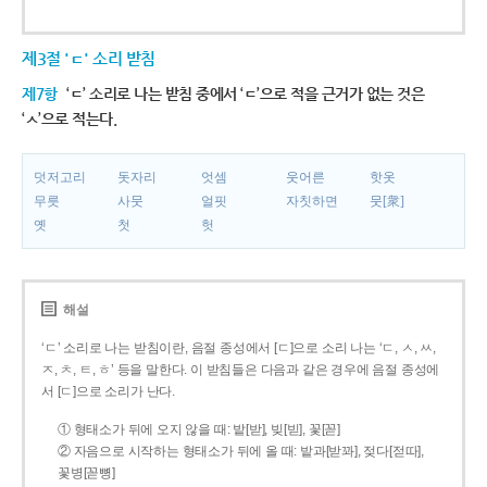
제3절 'ㄷ' 소리 받침
제7항
‘ㄷ’ 소리로 나는 받침 중에서 ‘ㄷ’으로 적을 근거가 없는 것은
‘ㅅ’으로 적는다.
덧저고리
돗자리
엇셈
웃어른
핫옷
무릇
사뭇
얼핏
자칫하면
뭇[衆]
옛
첫
헛
해설
‘ㄷ’ 소리로 나는 받침이란, 음절 종성에서 [ㄷ]으로 소리 나는 ‘ㄷ, ㅅ, ㅆ,
ㅈ, ㅊ, ㅌ, ㅎ’ 등을 말한다. 이 받침들은 다음과 같은 경우에 음절 종성에
서 [ㄷ]으로 소리가 난다.
① 형태소가 뒤에 오지 않을 때: 밭[받], 빚[빋], 꽃[꼳]
② 자음으로 시작하는 형태소가 뒤에 올 때: 밭과[받꽈], 젖다[젇따],
꽃병[꼳뼝]