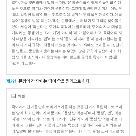
르다. 한글 맞춤법에서 말하는 ‘어법’은 표준어를 어떻게 적을지를 정해
놓은 것으로, 표기와 관련된 원리이다. 그런데 일반적인 의미의 ‘어법’은
‘말의 일정한 법칙’이라는 뜻으로 적용 범위가 무척 넓은 개념이다. 예를
들어 “동생이 밥을 먹는다.”라는 문장에서는 여러 가지 규칙을 찾아볼 수
있다. 서술어 ‘먹는다’는 주어와 목적어가 필요하며, 주어의 지시 대상을
가리키는 ‘동생’에는 조사 ‘가’가 아니라 ‘이’가 붙어야 하고, 목적어의 지
시 대상을 가리키는 ‘밥’에는 조사 ‘를’이 아니라 ‘을’이 붙어야 한다는 등
의 여러 가지 규칙이 적용되어 있는 것이다. 이 외에도 소리를 내고, 단어
를 만들고, 문장을 사용하는 데에는 수없이 많은 규칙이 필요하다. 이처
럼 언어를 조직하거나 운영하는 데에 필요한 규칙을 폭넓게 ‘어법(語
法)’이라고 한다.
제2항
문장의 각 단어는 띄어 씀을 원칙으로 한다.
해설
국어에서 단어를 단위로 띄어쓰기를 하는 것은 단어가 독립적으로 쓰이
는 말의 최소 단위이기 때문이다. ‘동생 밥 먹는다’에서 ‘동생’, ‘밥’, ‘먹는
다’는 각각이 단어이므로 띄어쓰기의 단위가 되어 ‘동생 밥 먹는다’로 띄
어 쓴다. 그런데 단어 가운데 조사는 독립성이 없어서 다른 단어와는 달
리 앞말에 붙여 쓴다. ‘동생이 밥을 먹는다’에서 ‘이’, ‘을’은 조사이므로 ‘동