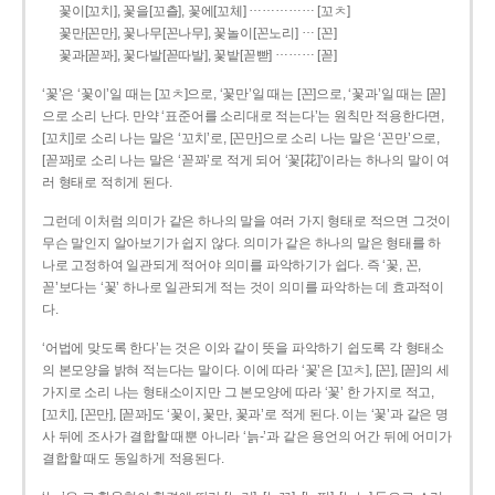
……………
꽃이[꼬치], 꽃을[꼬츨], 꽃에[꼬체]
[꼬ㅊ]
…
꽃만[꼰만], 꽃나무[꼰나무], 꽃놀이[꼰노리]
[꼰]
………
꽃과[꼳꽈], 꽃다발[꼳따발], 꽃밭[꼳빧]
[꼳]
‘꽃’은 ‘꽃이’일 때는 [꼬ㅊ]으로, ‘꽃만’일 때는 [꼰]으로, ‘꽃과’일 때는 [꼳]
으로 소리 난다. 만약 ‘표준어를 소리대로 적는다’는 원칙만 적용한다면,
[꼬치]로 소리 나는 말은 ‘꼬치’로, [꼰만]으로 소리 나는 말은 ‘꼰만’으로,
[꼳꽈]로 소리 나는 말은 ‘꼳꽈’로 적게 되어 ‘꽃[花]’이라는 하나의 말이 여
러 형태로 적히게 된다.
그런데 이처럼 의미가 같은 하나의 말을 여러 가지 형태로 적으면 그것이
무슨 말인지 알아보기가 쉽지 않다. 의미가 같은 하나의 말은 형태를 하
나로 고정하여 일관되게 적어야 의미를 파악하기가 쉽다. 즉 ‘꽃, 꼰,
꼳’보다는 ‘꽃’ 하나로 일관되게 적는 것이 의미를 파악하는 데 효과적이
다.
‘어법에 맞도록 한다’는 것은 이와 같이 뜻을 파악하기 쉽도록 각 형태소
의 본모양을 밝혀 적는다는 말이다. 이에 따라 ‘꽃’은 [꼬ㅊ], [꼰], [꼳]의 세
가지로 소리 나는 형태소이지만 그 본모양에 따라 ‘꽃’ 한 가지로 적고,
[꼬치], [꼰만], [꼳꽈]도 ‘꽃이, 꽃만, 꽃과’로 적게 된다. 이는 ‘꽃’과 같은 명
사 뒤에 조사가 결합할 때뿐 아니라 ‘늙-’과 같은 용언의 어간 뒤에 어미가
결합할 때도 동일하게 적용된다.