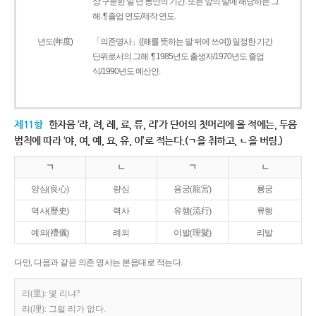
상 구분한 일 년 동안의 기간. 또는 앞의 말에 해당하는 그
해. ¶ 졸업 연도/제작 연도.
년도(年度)
「의존명사」((해를 뜻하는 말 뒤에 쓰여)) 일정한 기간
단위로서의 그해. ¶ 1985년도 출생자/1970년도 졸업
식/1990년도 예산안.
제11항
한자음 ‘랴, 려, 례, 료, 류, 리’가 단어의 첫머리에 올 적에는, 두음
법칙에 따라 ‘야, 여, 예, 요, 유, 이’로 적는다.(ㄱ을 취하고, ㄴ을 버림.)
ㄱ
ㄴ
ㄱ
ㄴ
양심(良心)
량심
용궁(龍宮)
룡궁
역사(歷史)
력사
유행(流行)
류행
예의(禮儀)
례의
이발(理髮)
리발
다만, 다음과 같은 의존 명사는 본음대로 적는다.
리(里): 몇 리냐?
리(理): 그럴 리가 없다.