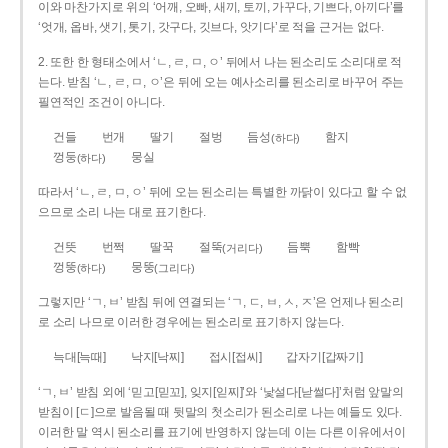
이와 마찬가지로 위의 ‘어깨, 오빠, 새끼, 토끼, 가꾸다, 기쁘다, 아끼다’를
‘엇개, 옵바, 샛기, 톳기, 갓구다, 깃브다, 앗기다’로 적을 근거는 없다.
2. 또한 한 형태소에서 ‘ㄴ, ㄹ, ㅁ, ㅇ’ 뒤에서 나는 된소리도 소리대로 적
는다. 받침 ‘ㄴ, ㄹ, ㅁ, ㅇ’은 뒤에 오는 예사소리를 된소리로 바꾸어 주는
필연적인 조건이 아니다.
건들
번개
딸기
절벙
듬성
함지
(하다)
껑둥
뭉실
(하다)
따라서 ‘ㄴ, ㄹ, ㅁ, ㅇ’ 뒤에 오는 된소리는 특별한 까닭이 있다고 할 수 없
으므로 소리 나는 대로 표기한다.
건뜻
번쩍
딸꾹
절뚝
듬뿍
함빡
(거리다)
껑뚱
뭉뚱
(하다)
(그리다)
그렇지만 ‘ㄱ, ㅂ’ 받침 뒤에 연결되는 ‘ㄱ, ㄷ, ㅂ, ㅅ, ㅈ’은 언제나 된소리
로 소리 나므로 이러한 경우에는 된소리로 표기하지 않는다.
늑대[늑때]
낙지[낙찌]
접시[접씨]
갑자기[갑짜기]
‘ㄱ, ㅂ’ 받침 외에 ‘믿고[믿꼬], 잊지[읻찌]’와 ‘낯설다[낟썰다]’처럼 앞말의
받침이 [ㄷ]으로 발음될 때 뒷말의 첫소리가 된소리로 나는 예들도 있다.
이러한 말 역시 된소리를 표기에 반영하지 않는데 이는 다른 이유에서이