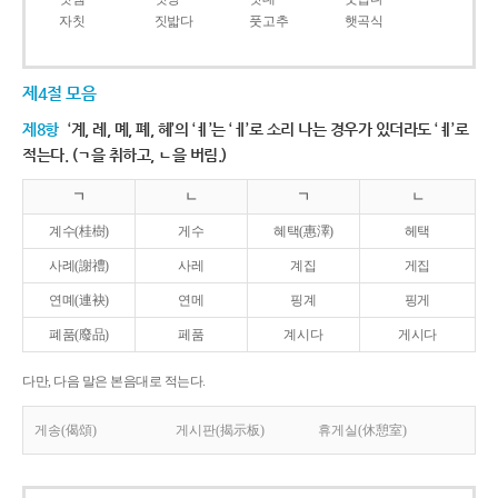
자칫
짓밟다
풋고추
햇곡식
제4절 모음
제8항
‘계, 례, 몌, 폐, 혜’의 ‘ㅖ’는 ‘ㅔ’로 소리 나는 경우가 있더라도 ‘ㅖ’로
적는다. (ㄱ을 취하고, ㄴ을 버림.)
ㄱ
ㄴ
ㄱ
ㄴ
계수(桂樹)
게수
혜택(惠澤)
헤택
사례(謝禮)
사레
계집
게집
연몌(連袂)
연메
핑계
핑게
폐품(廢品)
페품
계시다
게시다
다만, 다음 말은 본음대로 적는다.
게송(偈頌)
게시판(揭示板)
휴게실(休憩室)