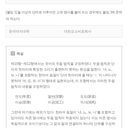
[붙임 3] 둘 이상의 단어로 이루어진 고유 명사를 붙여 쓰는 경우에도 붙임 2에 준하
여 적는다.
한국여자대학
대한요소비료회사
해설
제10항~제12항에서는 국어의 두음 법칙을 규정하였다. 두음 법칙은 단
어의 첫머리에 특정한 소리가 출현하지 못하는 현상을 말한다. ‘녀, 뇨,
뉴, 니’를 포함하는 한자어 음절이 단어 첫머리에 올 때는 ‘ㄴ’이 나타나지
못하여 ‘여, 요, 유, 이’의 형태로 실현되는데, 이 조항에서는 이러한 두음
법칙의 내용을 규정하였다.
연도(年度)
열반(涅槃)
요도(尿道)
이승(尼僧)
이공(泥工)
익사(溺死)
그런데 여기에는 예외가 있다. 한자어 음절이 ‘녀, 뇨, 뉴, 니’를 포함하고
있더라도 의존 명사에는 두음 법칙이 적용되지 않는다. 이는 의존 명사는
독립적으로 쓰이기보다는 그 앞의 말과 연결되어 하나의 단위를 구성하