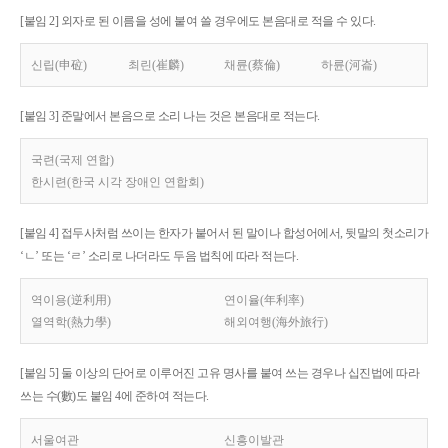
[붙임 2] 외자로 된 이름을 성에 붙여 쓸 경우에도 본음대로 적을 수 있다.
신립(申砬)
최린(崔麟)
채륜(蔡倫)
하륜(河崙)
[붙임 3] 준말에서 본음으로 소리 나는 것은 본음대로 적는다.
국련(국제 연합)
한시련(한국 시각 장애인 연합회)
[붙임 4] 접두사처럼 쓰이는 한자가 붙어서 된 말이나 합성어에서, 뒷말의 첫소리가
‘ㄴ’ 또는 ‘ㄹ’ 소리로 나더라도 두음 법칙에 따라 적는다.
역이용(逆利用)
연이율(年利率)
열역학(熱力學)
해외여행(海外旅行)
[붙임 5] 둘 이상의 단어로 이루어진 고유 명사를 붙여 쓰는 경우나 십진법에 따라
쓰는 수(數)도 붙임 4에 준하여 적는다.
서울여관
신흥이발관