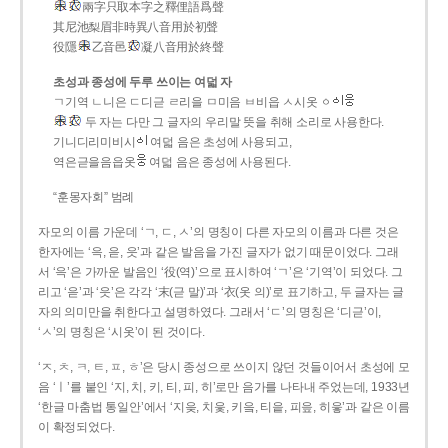
兩字只取本字之釋俚語爲聲
其尼池梨眉非時異八音用於初聲
役隱
乙音邑
凝八音用於終聲
초성과 종성에 두루 쓰이는 여덟 자
ㄱ기역 ㄴ니은 ㄷ디귿 ㄹ리을 ㅁ미음 ㅂ비읍 ㅅ시옷 ㆁ
두 자는 다만 그 글자의 우리말 뜻을 취해 소리로 사용한다.
기니디리미비시
여덟 음은 초성에 사용되고,
역은귿을음읍옷
여덟 음은 종성에 사용된다.
“훈몽자회” 범례
자모의 이름 가운데 ‘ㄱ, ㄷ, ㅅ’의 명칭이 다른 자모의 이름과 다른 것은
한자에는 ‘윽, 읃, 읏’과 같은 발음을 가진 글자가 없기 때문이었다. 그래
서 ‘윽’은 가까운 발음인 ‘役(역)’으로 표시하여 ‘ㄱ’은 ‘기역’이 되었다. 그
리고 ‘읃’과 ‘읏’은 각각 ‘末(귿 말)’과 ‘衣(옷 의)’로 표기하고, 두 글자는 글
자의 의미만을 취한다고 설명하였다. 그래서 ‘ㄷ’의 명칭은 ‘디귿’이,
‘ㅅ’의 명칭은 ‘시옷’이 된 것이다.
‘ㅈ, ㅊ, ㅋ, ㅌ, ㅍ, ㅎ’은 당시 종성으로 쓰이지 않던 것들이어서 초성에 모
음 ‘ㅣ’를 붙인 ‘지, 치, 키, 티, 피, 히’로만 음가를 나타내 주었는데, 1933년
‘한글 마춤법 통일안’에서 ‘지읒, 치읓, 키읔, 티읕, 피읖, 히읗’과 같은 이름
이 확정되었다.