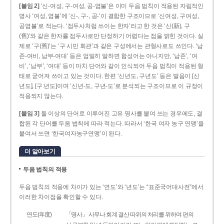
[붙임 2]
‘신-여성, 구-여성, 공-염불’은 이미 두음 법칙이 적용된 자립적인
명사 ‘여성, 염불’에 ‘신-, 구-, 공-’이 결합한 구조이므로 ‘신여성, 구여성,
공염불’로 적는다. ‘접두사처럼 쓰이는 한자’라고 한 것은 ‘신(新), 구
(舊)’와 같은 한자를 접두사로만 단정하기 어렵다는 점을 밝힌 것이다. 실
제로 ‘구(舊)’는 ‘구 시민 회관’과 같은 구성에서는 관형사로도 쓰인다. ‘남
존­-여비, 남부-­여대’ 등은 엄밀히 말하면 합성어는 아니지만, ‘남존’, ‘여
비’, ‘남부’, ‘여대’ 등이 마치 단어와 같이 인식되어 두음 법칙이 적용된 형
태로 굳어져 쓰이고 있는 것이다. 한편 ‘신년도, 구년도’ 등은 발음이 [신
년도], [구ː년도]이며 ‘신년­-도, 구년-­도’로 분석되는 구조이므로 이 규정이
적용되지 않는다.
[붙임 3]
둘 이상의 단어로 이루어진 고유 명사를 붙여 쓰는 경우에도, 결
합된 각 단어를 두음 법칙에 따라 적는다. 따라서 ‘한국 여자 농구 연맹’을
붙여서 쓰면 ‘한국여자농구연맹’이 된다.
더 알아보기
두음 법칙의 적용
두음 법칙의 적용에 차이가 있는 ‘연도’와 ‘년도’는 “표준국어대사전”에서
이러한 차이점을 확인할 수 있다.
연도(年度)
「명사」 사무나 회계 결산 따위의 처리를 위하여 편의