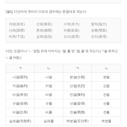
[붙임 1] 단어의 첫머리 이외의 경우에는 본음대로 적는다.
개량(改良)
선량(善良)
수력(水力)
협력(協力)
사례(謝禮)
혼례(婚禮)
와룡(臥龍)
쌍룡(雙龍)
하류(下流)
급류(急流)
도리(道理)
진리(眞理)
다만, 모음이나 ‘ㄴ’ 받침 뒤에 이어지는 ‘렬, 률’은 ‘열, 율’로 적는다.(ㄱ을 취하고
ㄴ을 버림.)
ㄱ
ㄴ
ㄱ
ㄴ
나열(羅列)
나렬
분열(分裂)
분렬
치열(齒列)
치렬
선열(先烈)
선렬
비열(卑劣)
비렬
진열(陳列)
진렬
규율(規律)
규률
선율(旋律)
선률
비율(比率)
비률
전율(戰慄)
전률
실패율(失敗率)
실패률
백분율(百分率)
백분률