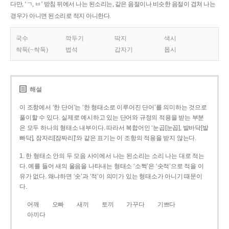
다만, ‘ㄱ, ㅂ’ 받침 뒤에서 나는 된소리는, 같은 음절이나 비슷한 음절이 겹쳐 나는
경우가 아니면 된소리로 적지 아니한다.
국수
깍두기
딱지
색시
싹둑(~싹둑)
법석
갑자기
몹시
해설
이 조항에서 ‘한 단어’는 ‘한 형태소로 이루어진 단어’를 의미하는 것으로
풀이할 수 있다. 실제로 예시하고 있는 단어와 규정의 적용을 받는 부분
은 모두 하나의 형태소 내부이다. 따라서 복합어인 ‘눈곱[눈꼽], 발바닥[발
빠닥], 잠자리[잠짜리]’와 같은 표기는 이 조항의 적용을 받지 않는다.
1. 한 형태소 안의 두 모음 사이에서 나는 된소리는 소리 나는 대로 적는
다. 예를 들어 새의 울음을 나타내는 형태소 ‘소쩍’은 ‘솟적’으로 적을 이
유가 없다. 왜냐하면 ‘솟’과 ‘적’이 의미가 있는 형태소가 아니기 때문이
다.
어깨
오빠
새끼
토끼
가꾸다
기쁘다
아끼다