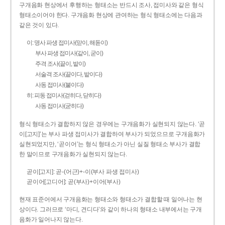
구개음화 현상에서 후행하는 형태소는 반드시 조사, 접미사와 같은 형식
형태소이어야 한다. 구개음화 현상에 관여하는 형식 형태소에는 다음과
같은 것이 있다.
이: 명사 파생 접미사(맏이, 해돋이)
부사 파생 접미사(같이, 굳이)
주격 조사(끝이, 밭이)
서술격 조사(끝이다, 밭이다)
사동 접미사(붙이다)
히: 피동 접미사(걷히다, 닫히다)
사동 접미사(굳히다)
형식 형태소가 결합하지 않은 경우에는 구개음화가 실현되지 않는다. ‘곧
이[고지]’는 부사 파생 접미사가 결합하여 부사가 되었으므로 구개음화가
실현되었지만, ‘곧이어’는 형식 형태소가 아닌 실질 형태소 부사가 결합
한 말이므로 구개음화가 실현되지 않는다.
곧이[고지]: 곧-­(어근)+­-이(부사 파생 접미사)
곧이어[고디어]: 곧(부사)+이어(부사)
현재 표준어에서 구개음화는 형태소와 형태소가 결합할 때 일어나는 현
상이다. 그러므로 ‘마디, 견디다’와 같이 하나의 형태소 내부에서는 구개
음화가 일어나지 않는다.