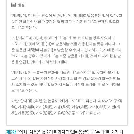
해설
‘계, 례, 몌, 폐, 혜’는 현실에서 [게, 레, 메, 페, 헤]로 발음되는 일이 있다. 그
렇지만 발음이 변화한 것과는 달리 표기는 여전히 ‘ㅖ’로 굳어져 있으므
로 ‘ㅖ’로 적는다.
조항에서 “‘계, 례, 몌, 폐, 혜’의 ‘ㅖ’는 ‘ㅔ’로 소리 나는 경우가 있더라
도”라고 한 것이 ‘례’를 [레]로 발음하는 것을 허용한다는 뜻은 아니다. 표
준 발음법 제5항에서는 [레]로 발음할 수 없다고 명시하고 있기 때문이다.
“소리 나는 경우가 있더라도”는 표준 발음을 제시한 것이 아니라 현실 발
음을 언급한 것이라고 해석해야 한다.
‘계, 몌, 폐, 혜’는 발음의 변화를 따르면 ‘ㅔ’로 적어야 할 것처럼 보인다.
그러나 ‘ㅖ’의 발음이 완전히 사라졌다고 할 수 없고 철자와 발음이 반드
시 일치하는 것도 아니다. 또한 사람들이 여전히 표기를 ‘ㅖ’로 인식하므
로 ‘ㅖ’로 적는다.
다만, 한자 ‘偈, 揭, 憩’는 본음이 [게]이므로 ‘ㅔ’로 적는다. 따라서 ‘게구(偈
句), 게제(偈諦), 게기(揭記), 게방(揭榜), 게양(揭揚), 게재(揭載), 게판(揭
板), 게류(憩流), 게식(憩息), 게휴(憩休)’ 등도 ‘게’로 적는다.
제9항
‘의’나, 자음을 첫소리로 가지고 있는 음절의 ‘ㅢ’는 ‘ㅣ’로 소리 나