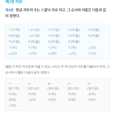
제2장 자모
제4항
한글 자모의 수는 스물넉 자로 하고, 그 순서와 이름은 다음과 같
이 정한다.
ㄱ(기역)
ㄴ(니은)
ㄷ(디귿)
ㄹ(리을)
ㅁ(미음)
ㅂ(비읍)
ㅅ(시옷)
ㅇ(이응)
ㅈ(지읒)
ㅊ(치읓)
ㅋ(키읔)
ㅌ(티읕)
ㅍ(피읖)
ㅎ(히읗)
ㅏ(아)
ㅑ(야)
ㅓ(어)
ㅕ(여)
ㅗ(오)
ㅛ(요)
ㅜ(우)
ㅠ(유)
ㅡ(으)
ㅣ(이)
[붙임 1] 위의 자모로써 적을 수 없는 소리는 두 개 이상의 자모를 어울러서 적되, 그
순서와 이름은 다음과 같이 정한다.
ㄲ
ㄸ
ㅃ
ㅆ
ㅉ
(쌍기역)
(쌍디귿)
(쌍비읍)
(쌍시옷)
(쌍지읒)
ㅐ(애)
ㅒ(얘)
ㅔ(에)
ㅖ(예)
ㅘ(와)
ㅙ(왜)
ㅚ(외)
ㅝ(워)
ㅞ(웨)
ㅟ(위)
ㅢ(의)