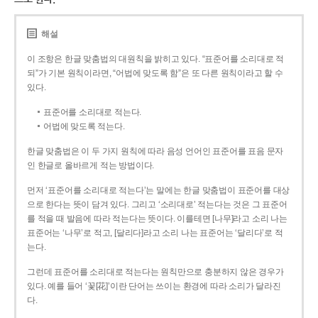
해설
이 조항은 한글 맞춤법의 대원칙을 밝히고 있다. “표준어를 소리대로 적
되”가 기본 원칙이라면, “어법에 맞도록 함”은 또 다른 원칙이라고 할 수
있다.
표준어를 소리대로 적는다.
어법에 맞도록 적는다.
한글 맞춤법은 이 두 가지 원칙에 따라 음성 언어인 표준어를 표음 문자
인 한글로 올바르게 적는 방법이다.
먼저 ‘표준어를 소리대로 적는다’는 말에는 한글 맞춤법이 표준어를 대상
으로 한다는 뜻이 담겨 있다. 그리고 ‘소리대로’ 적는다는 것은 그 표준어
를 적을 때 발음에 따라 적는다는 뜻이다. 이를테면 [나무]라고 소리 나는
표준어는 ‘나무’로 적고, [달리다]라고 소리 나는 표준어는 ‘달리다’로 적
는다.
그런데 표준어를 소리대로 적는다는 원칙만으로 충분하지 않은 경우가
있다. 예를 들어 ‘꽃[花]’이란 단어는 쓰이는 환경에 따라 소리가 달라진
다.