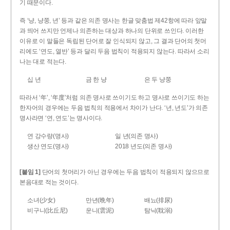
기 때문이다.
즉 ‘냥, 냥쭝, 년’ 등과 같은 의존 명사는 한글 맞춤법 제42항에 따라 앞말
과 띄어 쓰지만 언제나 의존하는 대상과 하나의 단위로 쓰인다. 이러한
이유로 이 말들은 독립된 단어로 잘 인식되지 않고, 그 결과 단어의 첫머
리에도 ‘연도, 열반’ 등과 달리 두음 법칙이 적용되지 않는다. 따라서 소리
나는 대로 적는다.
십 년
금 한 냥
은 두 냥쭝
따라서 ‘年’, ‘年度’처럼 의존 명사로 쓰이기도 하고 명사로 쓰이기도 하는
한자어의 경우에는 두음 법칙의 적용에서 차이가 난다. ‘년, 년도’가 의존
명사라면 ‘연, 연도’는 명사이다.
연 강수량(명사)
일 년(의존 명사)
생산 연도(명사)
2018 년도(의존 명사)
[붙임 1]
단어의 첫머리가 아닌 경우에는 두음 법칙이 적용되지 않으므로
본음대로 적는 것이다.
소녀(少女)
만년(晩年)
배뇨(排尿)
비구니(比丘尼)
운니(雲泥)
탐닉(耽溺)