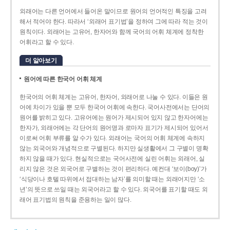
외래어는 다른 언어에서 들어온 말이므로 원어의 언어적인 특징을 고려
해서 적어야 한다. 따라서 ‘외래어 표기법’을 정하여 그에 따라 적는 것이
원칙이다. 외래어는 고유어, 한자어와 함께 국어의 어휘 체계에 정착한
어휘라고 할 수 있다.
더 알아보기
원어에 따른 한국어 어휘 체계
한국어의 어휘 체계는 고유어, 한자어, 외래어로 나눌 수 있다. 이들은 원
어에 차이가 있을 뿐 모두 한국어 어휘에 속한다. 국어사전에서는 단어의
원어를 밝히고 있다. 고유어에는 원어가 제시되어 있지 않고 한자어에는
한자가, 외래어에는 각 단어의 원어명과 로마자 표기가 제시되어 있어서
이로써 어휘 부류를 알 수가 있다. 외래어는 국어의 어휘 체계에 속하지
않는 외국어와 개념적으로 구별된다. 하지만 실생활에서 그 구별이 명확
하지 않을 때가 있다. 현실적으로는 국어사전에 실린 어휘는 외래어, 실
리지 않은 것은 외국어로 구별하는 것이 편리하다. 예컨대 ‘보이(boy)’가
‘식당이나 호텔 따위에서 접대하는 남자’를 의미할 때는 외래어지만 ‘소
년’의 뜻으로 쓰일 때는 외국어라고 할 수 있다. 외국어를 표기할 때도 외
래어 표기법의 원칙을 준용하는 일이 많다.