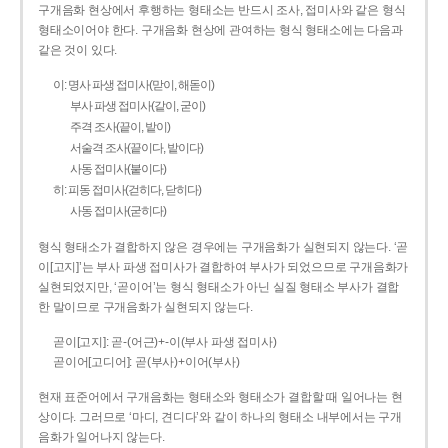
구개음화 현상에서 후행하는 형태소는 반드시 조사, 접미사와 같은 형식
형태소이어야 한다. 구개음화 현상에 관여하는 형식 형태소에는 다음과
같은 것이 있다.
이: 명사 파생 접미사(맏이, 해돋이)
부사 파생 접미사(같이, 굳이)
주격 조사(끝이, 밭이)
서술격 조사(끝이다, 밭이다)
사동 접미사(붙이다)
히: 피동 접미사(걷히다, 닫히다)
사동 접미사(굳히다)
형식 형태소가 결합하지 않은 경우에는 구개음화가 실현되지 않는다. ‘곧
이[고지]’는 부사 파생 접미사가 결합하여 부사가 되었으므로 구개음화가
실현되었지만, ‘곧이어’는 형식 형태소가 아닌 실질 형태소 부사가 결합
한 말이므로 구개음화가 실현되지 않는다.
곧이[고지]: 곧-­(어근)+­-이(부사 파생 접미사)
곧이어[고디어]: 곧(부사)+이어(부사)
현재 표준어에서 구개음화는 형태소와 형태소가 결합할 때 일어나는 현
상이다. 그러므로 ‘마디, 견디다’와 같이 하나의 형태소 내부에서는 구개
음화가 일어나지 않는다.