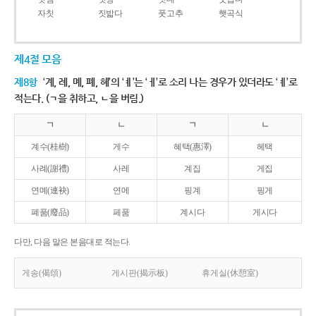
자칫
짓밟다
풋고추
햇곡식
제4절 모음
제8항
‘계, 례, 몌, 폐, 혜’의 ‘ㅖ’는 ‘ㅔ’로 소리 나는 경우가 있더라도 ‘ㅖ’로
적는다. (ㄱ을 취하고, ㄴ을 버림.)
ㄱ
ㄴ
ㄱ
ㄴ
계수(桂樹)
게수
혜택(惠澤)
헤택
사례(謝禮)
사레
계집
게집
연몌(連袂)
연메
핑계
핑게
폐품(廢品)
페품
계시다
게시다
다만, 다음 말은 본음대로 적는다.
게송(偈頌)
게시판(揭示板)
휴게실(休憩室)