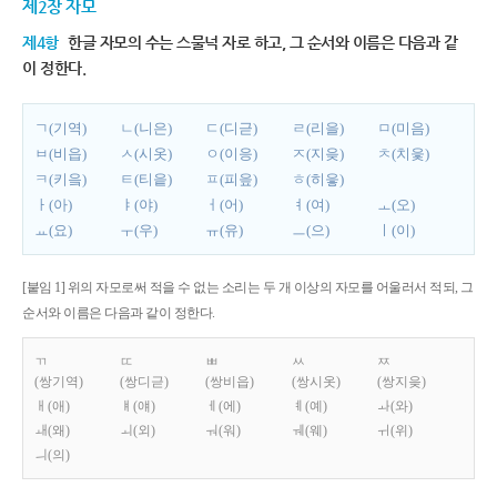
제2장 자모
제4항
한글 자모의 수는 스물넉 자로 하고, 그 순서와 이름은 다음과 같
이 정한다.
ㄱ(기역)
ㄴ(니은)
ㄷ(디귿)
ㄹ(리을)
ㅁ(미음)
ㅂ(비읍)
ㅅ(시옷)
ㅇ(이응)
ㅈ(지읒)
ㅊ(치읓)
ㅋ(키읔)
ㅌ(티읕)
ㅍ(피읖)
ㅎ(히읗)
ㅏ(아)
ㅑ(야)
ㅓ(어)
ㅕ(여)
ㅗ(오)
ㅛ(요)
ㅜ(우)
ㅠ(유)
ㅡ(으)
ㅣ(이)
[붙임 1] 위의 자모로써 적을 수 없는 소리는 두 개 이상의 자모를 어울러서 적되, 그
순서와 이름은 다음과 같이 정한다.
ㄲ
ㄸ
ㅃ
ㅆ
ㅉ
(쌍기역)
(쌍디귿)
(쌍비읍)
(쌍시옷)
(쌍지읒)
ㅐ(애)
ㅒ(얘)
ㅔ(에)
ㅖ(예)
ㅘ(와)
ㅙ(왜)
ㅚ(외)
ㅝ(워)
ㅞ(웨)
ㅟ(위)
ㅢ(의)