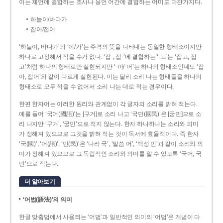
이는 체언에 결합하는 조사나 용언 어간에 결합하는 어미도 마찬가지다.
하늘이/바다가
잡아/접어
‘하늘이, 바다가’의 ‘이/가’는 주격의 뜻을 나타내는 동일한 형태소이지만
하나로 고정해서 적을 수가 없다. ‘잡-, 접-’에 결합하는 ‘-고’는 ‘잡고, 접
고’처럼 하나의 형태로만 실현되지만 ‘-아/-어’는 하나의 형태소인데도 ‘잡
아, 접어’와 같이 다르게 실현된다. 이는 달리 소리 나는 형태들을 하나의
형태소로 모두 적을 수 없어서 소리 나는 대로 적는 경우이다.
한편 한자어는 이러한 원리와 관계없이 각 글자의 소리를 밝혀 적는다.
예를 들어 ‘국어(國語)’는 [구거]로 소리 나고 ‘국민(國民)’은 [궁민]으로 소
리 나지만 ‘구거’, ‘궁민’으로 적지 않는다. 한자 하나하나는 소리와 의미
가 정해져 있으므로 그것을 밝혀 적는 것이 독서에 효율적이다. 즉 한자
‘국(國)’, ‘어(語)’, ‘민(民)’은 ‘나라 국’, ‘말씀 어’, ‘백성 민’과 같이 소리와 의
미가 정해져 있으므로 그 독립적인 소리와 의미를 알 수 있도록 ‘국어, 국
민’으로 적는다.
더 알아보기
‘어법(語法)’의 의미
한글 맞춤법에서 사용되는 ‘어법’과 일반적인 의미의 ‘어법’은 개념이 다