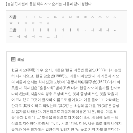
[붙임 2] 사전에 올릴 적의 자모 순서는 다음과 같이 정한다.
자음:
ㄱ
ㄲ
ㄴ
ㄷ
ㄸ
ㄹ
ㅁ
ㅂ
ㅃ
ㅅ
ㅆ
ㅇ
ㅈ
ㅉ
ㅊ
ㅋ
ㅌ
ㅍ
ㅎ
모음:
ㅏ
ㅐ
ㅑ
ㅒ
ㅓ
ㅔ
ㅕ
ㅖ
ㅗ
ㅘ
ㅙ
ㅚ
ㅛ
ㅜ
ㅝ
ㅞ
ㅟ
ㅠ
ㅡ
ㅢ
ㅣ
해설
한글 자모(字母)의 수, 순서, 이름은 ‘한글 마춤법 통일안(1933)’에서 분명
히 제시되었고, ‘한글 맞춤법(1988)’도 이를 이어받았다. 이 가운데 자모
의 이름과 순서는 최세진(崔世珍)의 “훈몽자회(訓蒙字會)(1527)”에서 비
롯한다. 최세진은 “훈몽자회” 범례(凡例)에서 한글 자모의 음가를 한자로
나타냈는데, 자음자의 경우 초성에 쓰인 것과 종성에 쓰인 것을 짝을 지
어 표시했고 그것이 글자의 이름으로 굳어졌다. 예를 들어 ‘ㄱ’ 아래에는
한자로 ‘其役’이라고 적었는데, ‘其(기)’는 초성의 음가를, ‘役(역)’은 종성
의 음가를 나타낸다. 기본적으로 자음자의 이름은 ‘니은, 리을, 미음, 비
읍’ 등과 같이 ‘ㅣㅡ’ 모음을 바탕으로 각 자음이 초성, 종성에 놓이는 방
식으로 지어졌다. 따라서 ‘ㄱ, ㄷ, ㅅ’도 ‘기윽, 디읃, 시읏’으로 해야 나머지
글자와 이름 표기에서 일관성이 있겠지만 “낫 놓고 기역 자도 모른다.”라