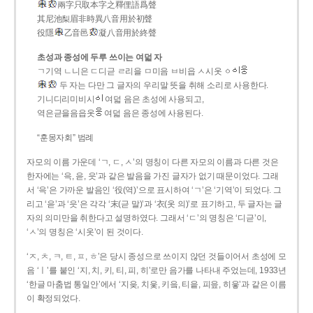
兩字只取本字之釋俚語爲聲
其尼池梨眉非時異八音用於初聲
役隱
乙音邑
凝八音用於終聲
초성과 종성에 두루 쓰이는 여덟 자
ㄱ기역 ㄴ니은 ㄷ디귿 ㄹ리을 ㅁ미음 ㅂ비읍 ㅅ시옷 ㆁ
두 자는 다만 그 글자의 우리말 뜻을 취해 소리로 사용한다.
기니디리미비시
여덟 음은 초성에 사용되고,
역은귿을음읍옷
여덟 음은 종성에 사용된다.
“훈몽자회” 범례
자모의 이름 가운데 ‘ㄱ, ㄷ, ㅅ’의 명칭이 다른 자모의 이름과 다른 것은
한자에는 ‘윽, 읃, 읏’과 같은 발음을 가진 글자가 없기 때문이었다. 그래
서 ‘윽’은 가까운 발음인 ‘役(역)’으로 표시하여 ‘ㄱ’은 ‘기역’이 되었다. 그
리고 ‘읃’과 ‘읏’은 각각 ‘末(귿 말)’과 ‘衣(옷 의)’로 표기하고, 두 글자는 글
자의 의미만을 취한다고 설명하였다. 그래서 ‘ㄷ’의 명칭은 ‘디귿’이,
‘ㅅ’의 명칭은 ‘시옷’이 된 것이다.
‘ㅈ, ㅊ, ㅋ, ㅌ, ㅍ, ㅎ’은 당시 종성으로 쓰이지 않던 것들이어서 초성에 모
음 ‘ㅣ’를 붙인 ‘지, 치, 키, 티, 피, 히’로만 음가를 나타내 주었는데, 1933년
‘한글 마춤법 통일안’에서 ‘지읒, 치읓, 키읔, 티읕, 피읖, 히읗’과 같은 이름
이 확정되었다.