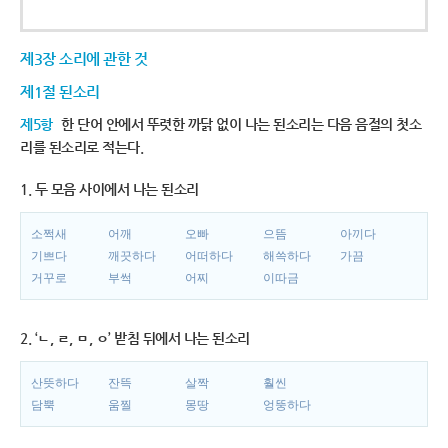
제3장 소리에 관한 것
제1절 된소리
제5항
한 단어 안에서 뚜렷한 까닭 없이 나는 된소리는 다음 음절의 첫소
리를 된소리로 적는다.
1. 두 모음 사이에서 나는 된소리
소쩍새
어깨
오빠
으뜸
아끼다
기쁘다
깨끗하다
어떠하다
해쓱하다
가끔
거꾸로
부썩
어찌
이따금
2. ‘ㄴ, ㄹ, ㅁ, ㅇ’ 받침 뒤에서 나는 된소리
산뜻하다
잔뜩
살짝
훨씬
담뿍
움찔
몽땅
엉뚱하다