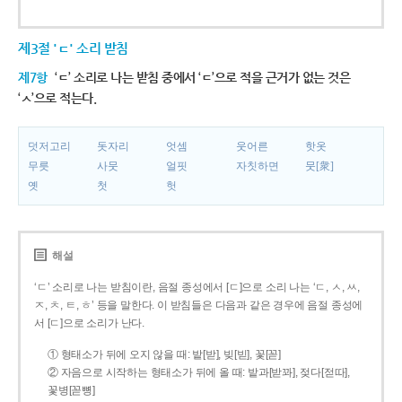
제3절 'ㄷ' 소리 받침
제7항
‘ㄷ’ 소리로 나는 받침 중에서 ‘ㄷ’으로 적을 근거가 없는 것은
‘ㅅ’으로 적는다.
덧저고리
돗자리
엇셈
웃어른
핫옷
무릇
사뭇
얼핏
자칫하면
뭇[衆]
옛
첫
헛
해설
‘ㄷ’ 소리로 나는 받침이란, 음절 종성에서 [ㄷ]으로 소리 나는 ‘ㄷ, ㅅ, ㅆ,
ㅈ, ㅊ, ㅌ, ㅎ’ 등을 말한다. 이 받침들은 다음과 같은 경우에 음절 종성에
서 [ㄷ]으로 소리가 난다.
① 형태소가 뒤에 오지 않을 때: 밭[받], 빚[빋], 꽃[꼳]
② 자음으로 시작하는 형태소가 뒤에 올 때: 밭과[받꽈], 젖다[젇따],
꽃병[꼳뼝]