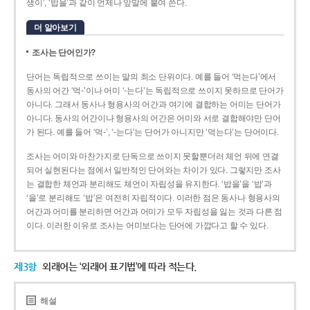
생이’, ‘밥을’과 같이 언제나 앞말에 붙여 쓴다.
더 알아보기
조사는 단어인가?
단어는 독립적으로 쓰이는 말의 최소 단위이다. 예를 들어 ‘먹는다’에서
동사의 어간 ‘먹-­’이나 어미 ‘­-는다’는 독립적으로 쓰이지 못하므로 단어가
아니다. 그래서 동사나 형용사의 어간과 여기에 결합하는 어미는 단어가
아니다. 동사의 어간이나 형용사의 어간은 어미와 서로 결합해야만 단어
가 된다. 예를 들어 ‘먹-’, ‘-는다’는 단어가 아니지만 ‘먹는다’는 단어이다.
조사는 어미와 마찬가지로 단독으로 쓰이지 못할뿐더러 체언 뒤에 연결
되어 실현된다는 점에서 일반적인 단어와는 차이가 있다. 그렇지만 조사
는 결합한 체언과 분리해도 체언이 자립성을 유지한다. ‘밥을’을 ‘밥’과
‘을’로 분리해도 ‘밥’은 여전히 자립적이다. 이러한 점은 동사나 형용사의
어간과 어미를 분리하면 어간과 어미가 모두 자립성을 잃는 것과 다른 점
이다. 이러한 이유로 조사는 어미보다는 단어에 가깝다고 할 수 있다.
제3항
외래어는 ‘외래어 표기법’에 따라 적는다.
해설