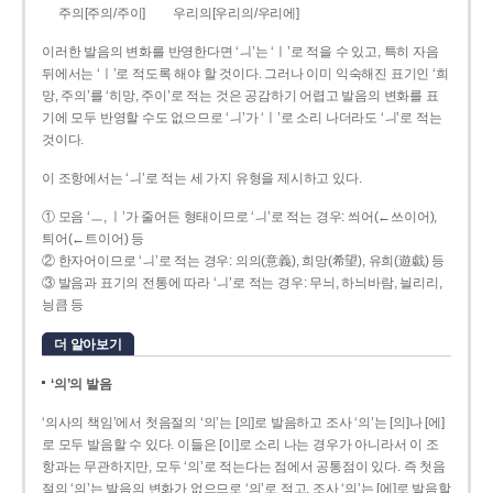
주의[주의/주이]
우리의[우리의/우리에]
이러한 발음의 변화를 반영한다면 ‘ㅢ’는 ‘ㅣ’로 적을 수 있고, 특히 자음
뒤에서는 ‘ㅣ’로 적도록 해야 할 것이다. 그러나 이미 익숙해진 표기인 ‘희
망, 주의’를 ‘히망, 주이’로 적는 것은 공감하기 어렵고 발음의 변화를 표
기에 모두 반영할 수도 없으므로 ‘ㅢ’가 ‘ㅣ’로 소리 나더라도 ‘ㅢ’로 적는
것이다.
이 조항에서는 ‘ㅢ’로 적는 세 가지 유형을 제시하고 있다.
① 모음 ‘ㅡ, ㅣ’가 줄어든 형태이므로 ‘ㅢ’로 적는 경우: 씌어(←쓰이어),
틔어(←트이어) 등
② 한자어이므로 ‘ㅢ’로 적는 경우: 의의(意義), 희망(希望), 유희(遊戱) 등
③ 발음과 표기의 전통에 따라 ‘ㅢ’로 적는 경우: 무늬, 하늬바람, 늴리리,
닁큼 등
더 알아보기
‘의’의 발음
‘의사의 책임’에서 첫음절의 ‘의’는 [의]로 발음하고 조사 ‘의’는 [의]나 [에]
로 모두 발음할 수 있다. 이들은 [이]로 소리 나는 경우가 아니라서 이 조
항과는 무관하지만, 모두 ‘의’로 적는다는 점에서 공통점이 있다. 즉 첫음
절의 ‘의’는 발음의 변화가 없으므로 ‘의’로 적고, 조사 ‘의’는 [에]로 발음할