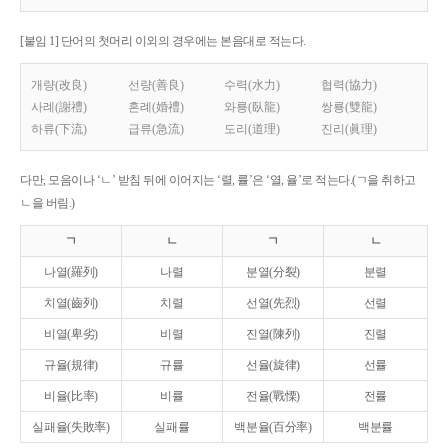
[붙임 1] 단어의 첫머리 이외의 경우에는 본음대로 적는다.
개량(改良)
선량(善良)
수력(水力)
협력(協力)
사례(謝禮)
혼례(婚禮)
와룡(臥龍)
쌍룡(雙龍)
하류(下流)
급류(急流)
도리(道理)
진리(眞理)
다만, 모음이나 ‘ㄴ’ 받침 뒤에 이어지는 ‘렬, 률’은 ‘열, 율’로 적는다.(ㄱ을 취하고
ㄴ을 버림.)
ㄱ
ㄴ
ㄱ
ㄴ
나열(羅列)
나렬
분열(分裂)
분렬
치열(齒列)
치렬
선열(先烈)
선렬
비열(卑劣)
비렬
진열(陳列)
진렬
규율(規律)
규률
선율(旋律)
선률
비율(比率)
비률
전율(戰慄)
전률
실패율(失敗率)
실패률
백분율(百分率)
백분률