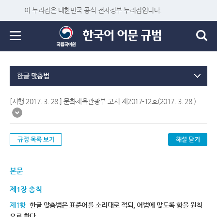
이 누리집은 대한민국 공식 전자정부 누리집입니다.
한글 맞춤법
[시행 2017. 3. 28.] 문화체육관광부 고시 제2017-12호(2017. 3. 28.)
규정 목록 보기
해설 닫기
본문
제1장 총칙
제1항
한글 맞춤법은 표준어를 소리대로 적되, 어법에 맞도록 함을 원칙
으로 한다.