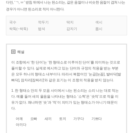
다만, ‘ㄱ, ㅂ’ 받침 뒤에서 나는 된소리는, 같은 음절이나 비슷한 음절이 겹쳐 나는
경우가 아니면 된소리로 적지 아니한다.
국수
깍두기
딱지
색시
싹둑(~싹둑)
법석
갑자기
몹시
해설
이 조항에서 ‘한 단어’는 ‘한 형태소로 이루어진 단어’를 의미하는 것으로
풀이할 수 있다. 실제로 예시하고 있는 단어와 규정의 적용을 받는 부분
은 모두 하나의 형태소 내부이다. 따라서 복합어인 ‘눈곱[눈꼽], 발바닥[발
빠닥], 잠자리[잠짜리]’와 같은 표기는 이 조항의 적용을 받지 않는다.
1. 한 형태소 안의 두 모음 사이에서 나는 된소리는 소리 나는 대로 적는
다. 예를 들어 새의 울음을 나타내는 형태소 ‘소쩍’은 ‘솟적’으로 적을 이
유가 없다. 왜냐하면 ‘솟’과 ‘적’이 의미가 있는 형태소가 아니기 때문이
다.
어깨
오빠
새끼
토끼
가꾸다
기쁘다
아끼다