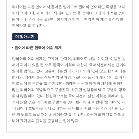
외래어는 다른 언어에서 들어온 말이므로 원어의 언어적인 특징을 고려
해서 적어야 한다. 따라서 ‘외래어 표기법’을 정하여 그에 따라 적는 것이
원칙이다. 외래어는 고유어, 한자어와 함께 국어의 어휘 체계에 정착한
어휘라고 할 수 있다.
더 알아보기
원어에 따른 한국어 어휘 체계
한국어의 어휘 체계는 고유어, 한자어, 외래어로 나눌 수 있다. 이들은 원
어에 차이가 있을 뿐 모두 한국어 어휘에 속한다. 국어사전에서는 단어의
원어를 밝히고 있다. 고유어에는 원어가 제시되어 있지 않고 한자어에는
한자가, 외래어에는 각 단어의 원어명과 로마자 표기가 제시되어 있어서
이로써 어휘 부류를 알 수가 있다. 외래어는 국어의 어휘 체계에 속하지
않는 외국어와 개념적으로 구별된다. 하지만 실생활에서 그 구별이 명확
하지 않을 때가 있다. 현실적으로는 국어사전에 실린 어휘는 외래어, 실
리지 않은 것은 외국어로 구별하는 것이 편리하다. 예컨대 ‘보이(boy)’가
‘식당이나 호텔 따위에서 접대하는 남자’를 의미할 때는 외래어지만 ‘소
년’의 뜻으로 쓰일 때는 외국어라고 할 수 있다. 외국어를 표기할 때도 외
래어 표기법의 원칙을 준용하는 일이 많다.