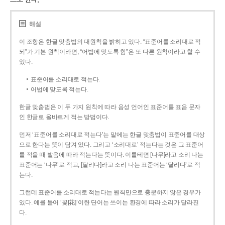
해설
이 조항은 한글 맞춤법의 대원칙을 밝히고 있다. “표준어를 소리대로 적
되”가 기본 원칙이라면, “어법에 맞도록 함”은 또 다른 원칙이라고 할 수
있다.
표준어를 소리대로 적는다.
어법에 맞도록 적는다.
한글 맞춤법은 이 두 가지 원칙에 따라 음성 언어인 표준어를 표음 문자
인 한글로 올바르게 적는 방법이다.
먼저 ‘표준어를 소리대로 적는다’는 말에는 한글 맞춤법이 표준어를 대상
으로 한다는 뜻이 담겨 있다. 그리고 ‘소리대로’ 적는다는 것은 그 표준어
를 적을 때 발음에 따라 적는다는 뜻이다. 이를테면 [나무]라고 소리 나는
표준어는 ‘나무’로 적고, [달리다]라고 소리 나는 표준어는 ‘달리다’로 적
는다.
그런데 표준어를 소리대로 적는다는 원칙만으로 충분하지 않은 경우가
있다. 예를 들어 ‘꽃[花]’이란 단어는 쓰이는 환경에 따라 소리가 달라진
다.