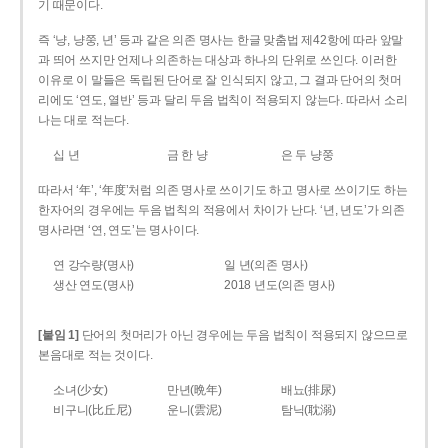
기 때문이다.
즉 ‘냥, 냥쭝, 년’ 등과 같은 의존 명사는 한글 맞춤법 제42항에 따라 앞말
과 띄어 쓰지만 언제나 의존하는 대상과 하나의 단위로 쓰인다. 이러한
이유로 이 말들은 독립된 단어로 잘 인식되지 않고, 그 결과 단어의 첫머
리에도 ‘연도, 열반’ 등과 달리 두음 법칙이 적용되지 않는다. 따라서 소리
나는 대로 적는다.
십 년
금 한 냥
은 두 냥쭝
따라서 ‘年’, ‘年度’처럼 의존 명사로 쓰이기도 하고 명사로 쓰이기도 하는
한자어의 경우에는 두음 법칙의 적용에서 차이가 난다. ‘년, 년도’가 의존
명사라면 ‘연, 연도’는 명사이다.
연 강수량(명사)
일 년(의존 명사)
생산 연도(명사)
2018 년도(의존 명사)
[붙임 1]
단어의 첫머리가 아닌 경우에는 두음 법칙이 적용되지 않으므로
본음대로 적는 것이다.
소녀(少女)
만년(晩年)
배뇨(排尿)
비구니(比丘尼)
운니(雲泥)
탐닉(耽溺)