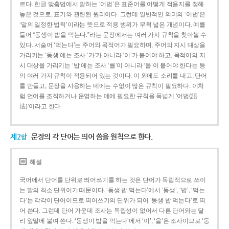
르다. 한글 맞춤법에서 말하는 ‘어법’은 표준어를 어떻게 적을지를 정해
놓은 것으로, 표기와 관련된 원리이다. 그런데 일반적인 의미의 ‘어법’은
‘말의 일정한 법칙’이라는 뜻으로 적용 범위가 무척 넓은 개념이다. 예를
들어 “동생이 밥을 먹는다.”라는 문장에서는 여러 가지 규칙을 찾아볼 수
있다. 서술어 ‘먹는다’는 주어와 목적어가 필요하며, 주어의 지시 대상을
가리키는 ‘동생’에는 조사 ‘가’가 아니라 ‘이’가 붙어야 하고, 목적어의 지
시 대상을 가리키는 ‘밥’에는 조사 ‘를’이 아니라 ‘을’이 붙어야 한다는 등
의 여러 가지 규칙이 적용되어 있는 것이다. 이 외에도 소리를 내고, 단어
를 만들고, 문장을 사용하는 데에는 수없이 많은 규칙이 필요하다. 이처
럼 언어를 조직하거나 운영하는 데에 필요한 규칙을 폭넓게 ‘어법(語
法)’이라고 한다.
제2항
문장의 각 단어는 띄어 씀을 원칙으로 한다.
해설
국어에서 단어를 단위로 띄어쓰기를 하는 것은 단어가 독립적으로 쓰이
는 말의 최소 단위이기 때문이다. ‘동생 밥 먹는다’에서 ‘동생’, ‘밥’, ‘먹는
다’는 각각이 단어이므로 띄어쓰기의 단위가 되어 ‘동생 밥 먹는다’로 띄
어 쓴다. 그런데 단어 가운데 조사는 독립성이 없어서 다른 단어와는 달
리 앞말에 붙여 쓴다. ‘동생이 밥을 먹는다’에서 ‘이’, ‘을’은 조사이므로 ‘동