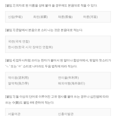
[붙임 2] 외자로 된 이름을 성에 붙여 쓸 경우에도 본음대로 적을 수 있다.
신립(申砬)
최린(崔麟)
채륜(蔡倫)
하륜(河崙)
[붙임 3] 준말에서 본음으로 소리 나는 것은 본음대로 적는다.
국련(국제 연합)
한시련(한국 시각 장애인 연합회)
[붙임 4] 접두사처럼 쓰이는 한자가 붙어서 된 말이나 합성어에서, 뒷말의 첫소리가
‘ㄴ’ 또는 ‘ㄹ’ 소리로 나더라도 두음 법칙에 따라 적는다.
역이용(逆利用)
연이율(年利率)
열역학(熱力學)
해외여행(海外旅行)
[붙임 5] 둘 이상의 단어로 이루어진 고유 명사를 붙여 쓰는 경우나 십진법에 따라
쓰는 수(數)도 붙임 4에 준하여 적는다.
서울여관
신흥이발관