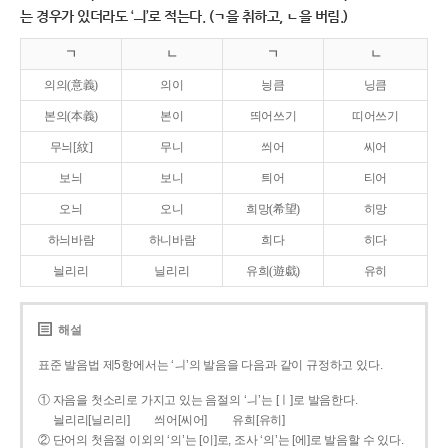
는 경우가 있더라도 ‘ㅢ’로 적는다. (ㄱ을 취하고, ㄴ을 버림.)
ㄱ
ㄴ
ㄱ
ㄴ
의의(意義)
의이
닁큼
닝큼
본의(本義)
본이
띄어쓰기
띠어쓰기
무늬[紋]
무니
씌어
씨어
보늬
보니
틔어
티어
오늬
오니
희망(希望)
히망
하늬바람
하니바람
희다
히다
늴리리
닐리리
유희(遊戱)
유히
해설
표준 발음법 제5항에서는 ‘ㅢ’의 발음을 다음과 같이 규정하고 있다.
① 자음을 첫소리로 가지고 있는 음절의 ‘ㅢ’는 [ㅣ]로 발음한다.
늴리리[닐리리]
씌어[씨어]
유희[유히]
② 단어의 첫음절 이외의 ‘의’는 [이]로, 조사 ‘의’는 [에]로 발음할 수 있다.