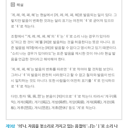
해설
‘계, 례, 몌, 폐, 혜’는 현실에서 [게, 레, 메, 페, 헤]로 발음되는 일이 있다. 그
렇지만 발음이 변화한 것과는 달리 표기는 여전히 ‘ㅖ’로 굳어져 있으므
로 ‘ㅖ’로 적는다.
조항에서 “‘계, 례, 몌, 폐, 혜’의 ‘ㅖ’는 ‘ㅔ’로 소리 나는 경우가 있더라
도”라고 한 것이 ‘례’를 [레]로 발음하는 것을 허용한다는 뜻은 아니다. 표
준 발음법 제5항에서는 [레]로 발음할 수 없다고 명시하고 있기 때문이다.
“소리 나는 경우가 있더라도”는 표준 발음을 제시한 것이 아니라 현실 발
음을 언급한 것이라고 해석해야 한다.
‘계, 몌, 폐, 혜’는 발음의 변화를 따르면 ‘ㅔ’로 적어야 할 것처럼 보인다.
그러나 ‘ㅖ’의 발음이 완전히 사라졌다고 할 수 없고 철자와 발음이 반드
시 일치하는 것도 아니다. 또한 사람들이 여전히 표기를 ‘ㅖ’로 인식하므
로 ‘ㅖ’로 적는다.
다만, 한자 ‘偈, 揭, 憩’는 본음이 [게]이므로 ‘ㅔ’로 적는다. 따라서 ‘게구(偈
句), 게제(偈諦), 게기(揭記), 게방(揭榜), 게양(揭揚), 게재(揭載), 게판(揭
板), 게류(憩流), 게식(憩息), 게휴(憩休)’ 등도 ‘게’로 적는다.
제9항
‘의’나, 자음을 첫소리로 가지고 있는 음절의 ‘ㅢ’는 ‘ㅣ’로 소리 나