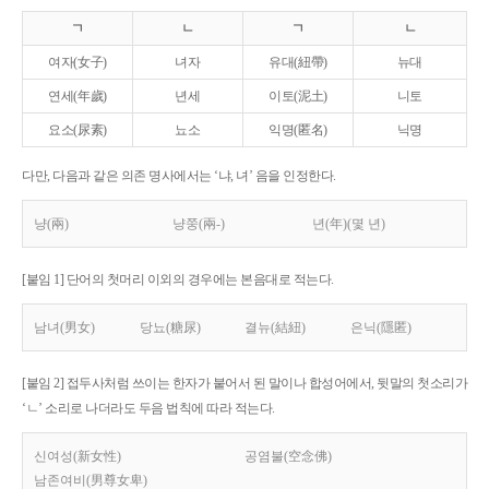
ㄱ
ㄴ
ㄱ
ㄴ
여자(女子)
녀자
유대(紐帶)
뉴대
연세(年歲)
년세
이토(泥土)
니토
요소(尿素)
뇨소
익명(匿名)
닉명
다만, 다음과 같은 의존 명사에서는 ‘냐, 녀’ 음을 인정한다.
냥(兩)
냥쭝(兩-)
년(年)(몇 년)
[붙임 1] 단어의 첫머리 이외의 경우에는 본음대로 적는다.
남녀(男女)
당뇨(糖尿)
결뉴(結紐)
은닉(隱匿)
[붙임 2] 접두사처럼 쓰이는 한자가 붙어서 된 말이나 합성어에서, 뒷말의 첫소리가
‘ㄴ’ 소리로 나더라도 두음 법칙에 따라 적는다.
신여성(新女性)
공염불(空念佛)
남존여비(男尊女卑)