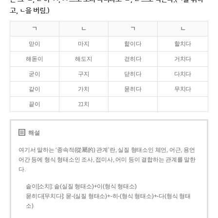
고, ㄴ을 버림.)
ㄱ
ㄴ
ㄱ
ㄴ
맏이
마지
핥이다
할치다
해돋이
해도지
걷히다
거치다
굳이
구지
닫히다
다치다
같이
가치
묻히다
무치다
끝이
끄치
해설
여기서 말하는 ‘종속적(從屬的) 관계’란, 실질 형태소인 체언, 어근, 용언
어간 등에 형식 형태소인 조사, 접미사, 어미 등이 결합하는 관계를 말한
다.
솥이[소치]: 솥(실질 형태소)+이(형식 형태소)
묻히다[무치다]: 묻­-(실질 형태소)+­-히­-(형식 형태소)+-다(형식 형태
소)