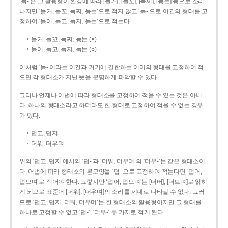
‘늙-’은 그 활용형이 환경에 따라 [늘거], [늘꼬], [늑찌], [능는] 등으로 소리
나지만 ‘늘거, 늘꼬, 늑찌, 능는’으로 적지 않고 ‘늙-’으로 어간의 형태를 고
정하여 ‘늙어, 늙고, 늙지, 늙는’으로 적는다.
늘거, 늘꼬, 늑찌, 능는 (×)
늙어, 늙고, 늙지, 늙는 (○)
이처럼 ‘늙-­’이라는 어간과 거기에 결합하는 어미의 형태를 고정하여 적
으면 각 형태소가 지닌 뜻을 분명하게 파악할 수 있다.
그러나 언제나 어법에 따라 형태소를 고정하여 적을 수 있는 것은 아니
다. 하나의 형태소라고 하더라도 한 형태로 고정하여 적을 수 없는 경우
가 있다.
덥고, 덥지
더워, 더우며
위의 ‘덥고, 덥지’에서의 ‘덥-­’과 ‘더워, 더우며’의 ‘더우-­’는 같은 형태소이
다. 어법에 따라 형태소의 본모양을 ‘덥-­’으로 고정하여 적는다면 ‘덥어,
덥으며’로 적어야 한다. 그렇지만 ‘덥어, 덥으며’는 [더버], [더브며]로 읽히
게 되므로 표준어 [더워], [더우며]의 소리를 제대로 나타낼 수 없다. 그러
므로 ‘덥고, 덥지, 더워, 더우며’는 한 형태소의 활용형이지만 그 형태를
하나로 고정할 수 없고 ‘덥-’, ‘더우-’ 두 가지로 적게 된다.