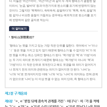
다. 이들은 ‘어간+어미’, ‘어근+어근’과 같이 두 개의 형태소가 결합된 말
이라서, ‘눈곱, 발바닥’ 등과 마찬가지로 된소리를 표기에 반영하지 않는
것이다. 그렇지만 ‘똑똑하다, 쓱싹쓱싹, 쌉쌀하다’의 ‘똑똑, 쓱싹, 쌉쌀’처
럼 같거나 비슷한 음절이 거듭되는 경우에는 예외적으로 된소리를 표기
에 반영하여 같은 글자로 적는다.
더 알아보기
형태소(形態素)란?
‘형태소’는 뜻을 가지고 있는 가장 작은 단위를 말한다. 국어에서 ‘ㅂ’이나
‘ㅣ’ 등은 뜻을 가지고 있지 않기 때문에 형태소가 될 수 없지만 ‘비’가 되
면 뜻을 이루는 최소 단위인 형태소가 된다. ‘책가방’은 ‘책’과 ‘가방’이라
는 두 가지 의미로 쪼개지기 때문에 형태소는 ‘책가방’이 아니라 ‘책’과
‘가방’이다. 더 작은 단위로 쪼개진다고 해도 쪼갰을 때 의미가 없어지거
나 쪼개기 전의 의미와 관련되는 의미가 없어지면 안 된다. ‘나비’는
‘나’와 ‘비’로 쪼개어지지만 이때 ‘나’와 ‘비’는 ‘나비’의 의미와는 전혀 관계
가 없으므로 ‘나비’는 더 이상 쪼갤 수 없는 의미 단위, 즉 형태소가 된다.
제2절 구개음화
제6항
‘ㄷ, ㅌ’ 받침 뒤에 종속적 관계를 가진 ‘- 이(-)’나 ‘- 히 -’가 올 적에
는 그 ‘ㄷ, ㅌ’이 ‘ㅈ, ㅊ’으로 소리 나더라도 ‘ㄷ, ㅌ’으로 적는다.(ㄱ을 취하