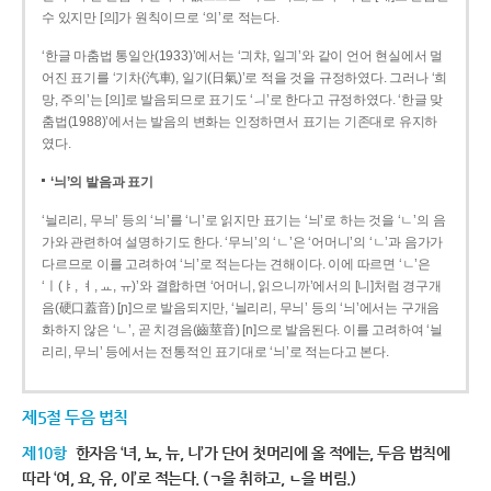
수 있지만 [의]가 원칙이므로 ‘의’로 적는다.
‘한글 마춤법 통일안(1933)’에서는 ‘긔챠, 일긔’와 같이 언어 현실에서 멀
어진 표기를 ‘기차(汽車), 일기(日氣)’로 적을 것을 규정하였다. 그러나 ‘희
망, 주의’는 [의]로 발음되므로 표기도 ‘ㅢ’로 한다고 규정하였다. ‘한글 맞
춤법(1988)’에서는 발음의 변화는 인정하면서 표기는 기존대로 유지하
였다.
‘늬’의 발음과 표기
‘늴리리, 무늬’ 등의 ‘늬’를 ‘니’로 읽지만 표기는 ‘늬’로 하는 것을 ‘ㄴ’의 음
가와 관련하여 설명하기도 한다. ‘무늬’의 ‘ㄴ’은 ‘어머니’의 ‘ㄴ’과 음가가
다르므로 이를 고려하여 ‘늬’로 적는다는 견해이다. 이에 따르면 ‘ㄴ’은
‘ㅣ(ㅑ, ㅕ, ㅛ, ㅠ)’와 결합하면 ‘어머니, 읽으니까’에서의 [니]처럼 경구개
음(硬口蓋音) [ɲ]으로 발음되지만, ‘늴리리, 무늬’ 등의 ‘늬’에서는 구개음
화하지 않은 ‘ㄴ’, 곧 치경음(齒莖音) [n]으로 발음된다. 이를 고려하여 ‘늴
리리, 무늬’ 등에서는 전통적인 표기대로 ‘늬’로 적는다고 본다.
제5절 두음 법칙
제10항
한자음 ‘녀, 뇨, 뉴, 니’가 단어 첫머리에 올 적에는, 두음 법칙에
따라 ‘여, 요, 유, 이’로 적는다. (ㄱ을 취하고, ㄴ을 버림.)