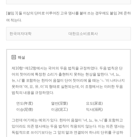
[붙임 3] 둘 이상의 단어로 이루어진 고유 명사를 붙여 쓰는 경우에도 붙임 2에 준하
여 적는다.
한국여자대학
대한요소비료회사
해설
제10항~제12항에서는 국어의 두음 법칙을 규정하였다. 두음 법칙은 단
어의 첫머리에 특정한 소리가 출현하지 못하는 현상을 말한다. ‘녀, 뇨,
뉴, 니’를 포함하는 한자어 음절이 단어 첫머리에 올 때는 ‘ㄴ’이 나타나지
못하여 ‘여, 요, 유, 이’의 형태로 실현되는데, 이 조항에서는 이러한 두음
법칙의 내용을 규정하였다.
연도(年度)
열반(涅槃)
요도(尿道)
이승(尼僧)
이공(泥工)
익사(溺死)
그런데 여기에는 예외가 있다. 한자어 음절이 ‘녀, 뇨, 뉴, 니’를 포함하고
있더라도 의존 명사에는 두음 법칙이 적용되지 않는다. 이는 의존 명사는
독립적으로 쓰이기보다는 그 앞의 말과 연결되어 하나의 단위를 구성하