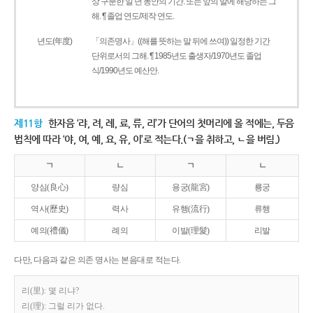
상 구분한 일 년 동안의 기간. 또는 앞의 말에 해당하는 그
해. ¶ 졸업 연도/제작 연도.
년도(年度)
「의존명사」((해를 뜻하는 말 뒤에 쓰여)) 일정한 기간
단위로서의 그해. ¶ 1985년도 출생자/1970년도 졸업
식/1990년도 예산안.
제11항
한자음 ‘랴, 려, 례, 료, 류, 리’가 단어의 첫머리에 올 적에는, 두음
법칙에 따라 ‘야, 여, 예, 요, 유, 이’로 적는다.(ㄱ을 취하고, ㄴ을 버림.)
ㄱ
ㄴ
ㄱ
ㄴ
양심(良心)
량심
용궁(龍宮)
룡궁
역사(歷史)
력사
유행(流行)
류행
예의(禮儀)
례의
이발(理髮)
리발
다만, 다음과 같은 의존 명사는 본음대로 적는다.
리(里): 몇 리냐?
리(理): 그럴 리가 없다.