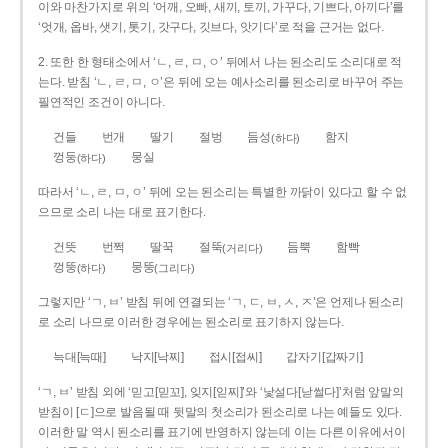
이와 마찬가지로 위의 ‘어깨, 오빠, 새끼, 토끼, 가꾸다, 기쁘다, 아끼다’를
‘엇개, 옵바, 샛기, 톳기, 갓구다, 깃브다, 앗기다’로 적을 근거는 없다.
2. 또한 한 형태소에서 ‘ㄴ, ㄹ, ㅁ, ㅇ’ 뒤에서 나는 된소리도 소리대로 적
는다. 받침 ‘ㄴ, ㄹ, ㅁ, ㅇ’은 뒤에 오는 예사소리를 된소리로 바꾸어 주는
필연적인 조건이 아니다.
건들
번개
딸기
절벙
듬성
함지
(하다)
껑둥
뭉실
(하다)
따라서 ‘ㄴ, ㄹ, ㅁ, ㅇ’ 뒤에 오는 된소리는 특별한 까닭이 있다고 할 수 없
으므로 소리 나는 대로 표기한다.
건뜻
번쩍
딸꾹
절뚝
듬뿍
함빡
(거리다)
껑뚱
뭉뚱
(하다)
(그리다)
그렇지만 ‘ㄱ, ㅂ’ 받침 뒤에 연결되는 ‘ㄱ, ㄷ, ㅂ, ㅅ, ㅈ’은 언제나 된소리
로 소리 나므로 이러한 경우에는 된소리로 표기하지 않는다.
늑대[늑때]
낙지[낙찌]
접시[접씨]
갑자기[갑짜기]
‘ㄱ, ㅂ’ 받침 외에 ‘믿고[믿꼬], 잊지[읻찌]’와 ‘낯설다[낟썰다]’처럼 앞말의
받침이 [ㄷ]으로 발음될 때 뒷말의 첫소리가 된소리로 나는 예들도 있다.
이러한 말 역시 된소리를 표기에 반영하지 않는데 이는 다른 이유에서이