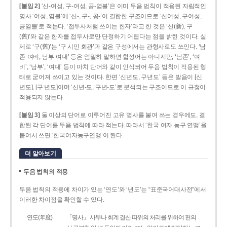
[붙임 2]
‘신-여성, 구-여성, 공-염불’은 이미 두음 법칙이 적용된 자립적인
명사 ‘여성, 염불’에 ‘신-, 구-, 공-’이 결합한 구조이므로 ‘신여성, 구여성,
공염불’로 적는다. ‘접두사처럼 쓰이는 한자’라고 한 것은 ‘신(新), 구
(舊)’와 같은 한자를 접두사로만 단정하기 어렵다는 점을 밝힌 것이다. 실
제로 ‘구(舊)’는 ‘구 시민 회관’과 같은 구성에서는 관형사로도 쓰인다. ‘남
존­-여비, 남부-­여대’ 등은 엄밀히 말하면 합성어는 아니지만, ‘남존’, ‘여
비’, ‘남부’, ‘여대’ 등이 마치 단어와 같이 인식되어 두음 법칙이 적용된 형
태로 굳어져 쓰이고 있는 것이다. 한편 ‘신년도, 구년도’ 등은 발음이 [신
년도], [구ː년도]이며 ‘신년­-도, 구년-­도’로 분석되는 구조이므로 이 규정이
적용되지 않는다.
[붙임 3]
둘 이상의 단어로 이루어진 고유 명사를 붙여 쓰는 경우에도, 결
합된 각 단어를 두음 법칙에 따라 적는다. 따라서 ‘한국 여자 농구 연맹’을
붙여서 쓰면 ‘한국여자농구연맹’이 된다.
더 알아보기
두음 법칙의 적용
두음 법칙의 적용에 차이가 있는 ‘연도’와 ‘년도’는 “표준국어대사전”에서
이러한 차이점을 확인할 수 있다.
연도(年度)
「명사」 사무나 회계 결산 따위의 처리를 위하여 편의