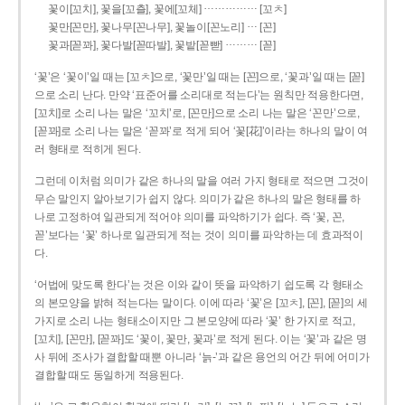
……………
꽃이[꼬치], 꽃을[꼬츨], 꽃에[꼬체]
[꼬ㅊ]
…
꽃만[꼰만], 꽃나무[꼰나무], 꽃놀이[꼰노리]
[꼰]
………
꽃과[꼳꽈], 꽃다발[꼳따발], 꽃밭[꼳빧]
[꼳]
‘꽃’은 ‘꽃이’일 때는 [꼬ㅊ]으로, ‘꽃만’일 때는 [꼰]으로, ‘꽃과’일 때는 [꼳]
으로 소리 난다. 만약 ‘표준어를 소리대로 적는다’는 원칙만 적용한다면,
[꼬치]로 소리 나는 말은 ‘꼬치’로, [꼰만]으로 소리 나는 말은 ‘꼰만’으로,
[꼳꽈]로 소리 나는 말은 ‘꼳꽈’로 적게 되어 ‘꽃[花]’이라는 하나의 말이 여
러 형태로 적히게 된다.
그런데 이처럼 의미가 같은 하나의 말을 여러 가지 형태로 적으면 그것이
무슨 말인지 알아보기가 쉽지 않다. 의미가 같은 하나의 말은 형태를 하
나로 고정하여 일관되게 적어야 의미를 파악하기가 쉽다. 즉 ‘꽃, 꼰,
꼳’보다는 ‘꽃’ 하나로 일관되게 적는 것이 의미를 파악하는 데 효과적이
다.
‘어법에 맞도록 한다’는 것은 이와 같이 뜻을 파악하기 쉽도록 각 형태소
의 본모양을 밝혀 적는다는 말이다. 이에 따라 ‘꽃’은 [꼬ㅊ], [꼰], [꼳]의 세
가지로 소리 나는 형태소이지만 그 본모양에 따라 ‘꽃’ 한 가지로 적고,
[꼬치], [꼰만], [꼳꽈]도 ‘꽃이, 꽃만, 꽃과’로 적게 된다. 이는 ‘꽃’과 같은 명
사 뒤에 조사가 결합할 때뿐 아니라 ‘늙-’과 같은 용언의 어간 뒤에 어미가
결합할 때도 동일하게 적용된다.