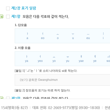
제2장 표기 일람
제1항
모음은 다음 각호와 같이 적는다.
북
1. 단모음
ㅏ
ㅓ
ㅗ
ㅜ
ㅡ
ㅣ
a
eo
o
u
eu
i
2. 이중 모음
ㅑ
ㅕ
ㅛ
ㅠ
ㅒ
ㅖ
ya
yeo
yo
yu
yae
ye
w
[붙임 1] ‘ㅢ’는 ‘ㅣ’로 소리 나더라도 ui로 적는다.
(보기) 광희문 Gwanghuimun
[붙임 2] 장모음의 표기는 따로 하지 않는다.
제2항
자음은 다음 각호와 같이 적는다.
북
1. 파열음
154(방화3동 827)
대표 전화: 02-2669-9775(평일 09:00~18:00)
전송