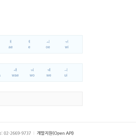
ㅐ
ㅔ
ㅚ
ㅟ
ae
e
oe
wi
ㅘ
ㅙ
ㅝ
ㅞ
ㅢ
a
wae
wo
we
ui
: 02-2669-9737
개발지원(Open API)