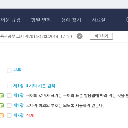
메인콘텐츠 바로가기
어문 규정
항별 연혁
용례 찾기
자료실
비교하기
체육관광부 고시 제2014-42호(2014. 12. 5.)
본문
제1장 표기의 기본 원칙
제1항
국어의 로마자 표기는 국어의 표준 발음법에 따라 적는 것을 
북
제2항
로마자 이외의 부호는 되도록 사용하지 않는다.
북
제3항
삭제
연