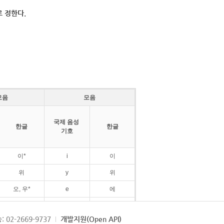
 정한다.
모음
모음
국제 음성
한글
한글
기호
이*
i
이
위
y
위
오, 우*
e
에
ø
외
: 02-2669-9737
개발지원(Open API)
ɛ
에