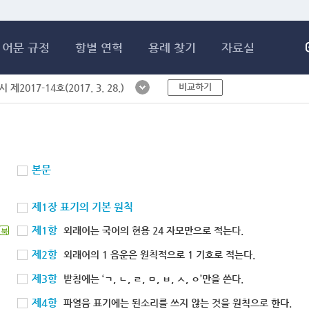
메인콘텐츠 바로가기
어문 규정
항별 연혁
용례 찾기
자료실
비교하기
제2017-14호(2017. 3. 28.)
본문
제1장 표기의 기본 원칙
제1항
외래어는 국어의 현용 24 자모만으로 적는다.
북
제2항
외래어의 1 음운은 원칙적으로 1 기호로 적는다.
제3항
받침에는 ‘ㄱ, ㄴ, ㄹ, ㅁ, ㅂ, ㅅ, ㅇ’만을 쓴다.
제4항
파열음 표기에는 된소리를 쓰지 않는 것을 원칙으로 한다.