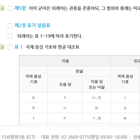
제5항
이미 굳어진 외래어는 관용을 존중하되, 그 범위와 용례는 따로
북
제2장 표기 일람표
외래어는 표 1~19에 따라 표기한다.
표 1
국제 음성 기호와 한글 대조표
북
자음
반
한글
국제 음성
국제 음성
자음 앞
기호
기호
모음 앞
또는 어말
p
ㅍ
ㅂ, 프
j
b
ㅂ
브
ɥ
t
ㅌ
ㅅ, 트
w
d
ㄷ
드
154(방화3동 827)
대표 전화: 02-2669-9775(평일 09:00~18:00)
전송
k
ㅋ
ㄱ, 크