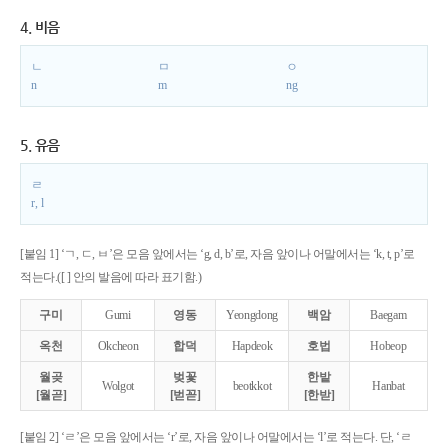
4. 비음
ㄴ
ㅁ
ㅇ
n
m
ng
5. 유음
ㄹ
r, l
[붙임 1] ‘ㄱ, ㄷ, ㅂ’은 모음 앞에서는 ‘g, d, b’로, 자음 앞이나 어말에서는 ‘k, t, p’로
적는다.([ ] 안의 발음에 따라 표기함.)
구미
Gumi
영동
Yeongdong
백암
Baegam
옥천
Okcheon
합덕
Hapdeok
호법
Hobeop
월곶
벚꽃
한밭
Wolgot
beotkkot
Hanbat
[월곧]
[벋꼳]
[한받]
[붙임 2] ‘ㄹ’은 모음 앞에서는 ‘r’로, 자음 앞이나 어말에서는 ‘l’로 적는다. 단, ‘ㄹ