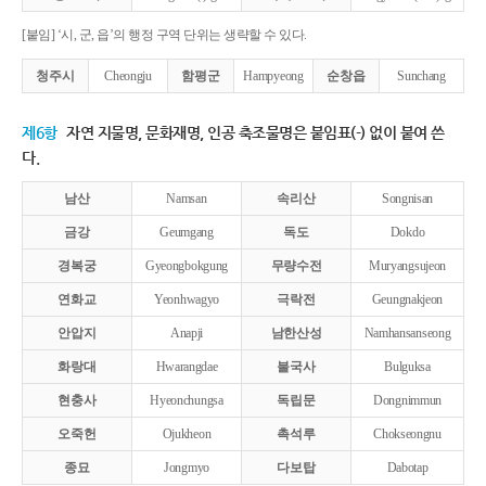
[붙임] ‘시, 군, 읍’의 행정 구역 단위는 생략할 수 있다.
청주시
Cheongju
함평군
Hampyeong
순창읍
Sunchang
제6항
자연 지물명, 문화재명, 인공 축조물명은 붙임표(-) 없이 붙여 쓴
다.
남산
Namsan
속리산
Songnisan
금강
Geumgang
독도
Dokdo
경복궁
Gyeongbokgung
무량수전
Muryangsujeon
연화교
Yeonhwagyo
극락전
Geungnakjeon
안압지
Anapji
남한산성
Namhansanseong
화랑대
Hwarangdae
불국사
Bulguksa
현충사
Hyeonchungsa
독립문
Dongnimmun
오죽헌
Ojukheon
촉석루
Chokseongnu
종묘
Jongmyo
다보탑
Dabotap