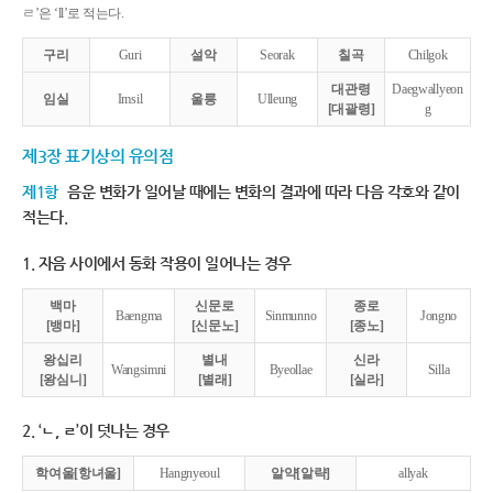
ㄹ’은 ‘ll’로 적는다.
구리
Guri
설악
Seorak
칠곡
Chilgok
대관령
Daegwallyeon
임실
Imsil
울릉
Ulleung
[대괄령]
g
제3장 표기상의 유의점
제1항
음운 변화가 일어날 때에는 변화의 결과에 따라 다음 각호와 같이
적는다.
1. 자음 사이에서 동화 작용이 일어나는 경우
백마
신문로
종로
Baengma
Sinmunno
Jongno
[뱅마]
[신문노]
[종노]
왕십리
별내
신라
Wangsimni
Byeollae
Silla
[왕심니]
[별래]
[실라]
2. ‘ㄴ, ㄹ’이 덧나는 경우
학여울[항녀울]
Hangnyeoul
알약[알략]
allyak