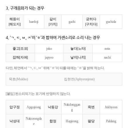
3. 구개음화가 되는 경우
해돋이
같이
굳히다
haedoji
gachi
guchida
[해도지]
[가치]
[구치다]
4. ‘ㄱ, ㄷ, ㅂ, ㅈ’이 ‘ㅎ’과 합하여 거센소리로 소리 나는 경우
좋고[조코]
joko
놓다[노타]
nota
잡혀[자펴]
japyeo
낳지[나치]
nachi
다만, 체언에서 ‘ㄱ, ㄷ, ㅂ’ 뒤에 ‘ㅎ’이 따를 때에는 ‘ㅎ’을 밝혀 적는다.
묵호(Mukho)
집현전(Jiphyeonjeon)
[붙임] 된소리되기는 표기에 반영하지 않는다.
Nakdonggan
압구정
Apgujeong
낙동강
죽변
Jukbyeon
g
Nakseongda
낙성대
합정
Hapjeong
팔당
Paldang
e