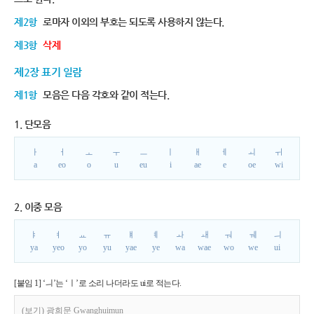
제2항
로마자 이외의 부호는 되도록 사용하지 않는다.
제3항
삭제
제2장 표기 일람
제1항
모음은 다음 각호와 같이 적는다.
1. 단모음
ㅏ
ㅓ
ㅗ
ㅜ
ㅡ
ㅣ
ㅐ
ㅔ
ㅚ
ㅟ
a
eo
o
u
eu
i
ae
e
oe
wi
2. 이중 모음
ㅑ
ㅕ
ㅛ
ㅠ
ㅒ
ㅖ
ㅘ
ㅙ
ㅝ
ㅞ
ㅢ
ya
yeo
yo
yu
yae
ye
wa
wae
wo
we
ui
[붙임 1] ‘ㅢ’는 ‘ㅣ’로 소리 나더라도 ui로 적는다.
(보기) 광희문 Gwanghuimun