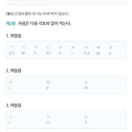
[붙임 2] 장모음의 표기는 따로 하지 않는다.
제2항
자음은 다음 각호와 같이 적는다.
1. 파열음
ㄱ
ㄲ
ㅋ
ㄷ
ㄸ
ㅌ
ㅂ
ㅃ
ㅍ
g, k
kk
k
d, t
tt
t
b, p
pp
p
2. 파찰음
ㅈ
ㅉ
ㅊ
j
jj
ch
3. 마찰음
ㅅ
ㅆ
ㅎ
s
ss
h