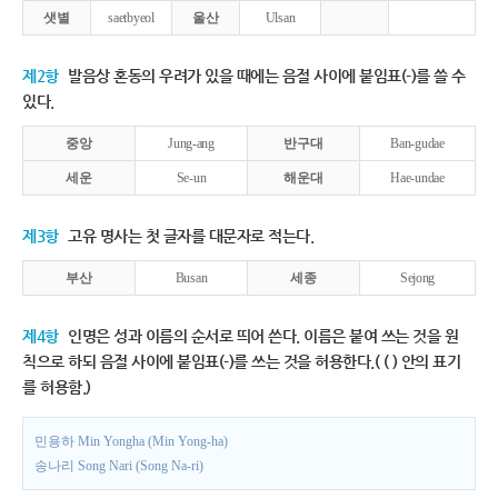
샛별
saetbyeol
울산
Ulsan
제2항
발음상 혼동의 우려가 있을 때에는 음절 사이에 붙임표(-)를 쓸 수
있다.
중앙
Jung-ang
반구대
Ban-gudae
세운
Se-un
해운대
Hae-undae
제3항
고유 명사는 첫 글자를 대문자로 적는다.
부산
Busan
세종
Sejong
제4항
인명은 성과 이름의 순서로 띄어 쓴다. 이름은 붙여 쓰는 것을 원
칙으로 하되 음절 사이에 붙임표(-)를 쓰는 것을 허용한다.( ( ) 안의 표기
를 허용함.)
민용하 Min Yongha (Min Yong-ha)
송나리 Song Nari (Song Na-ri)