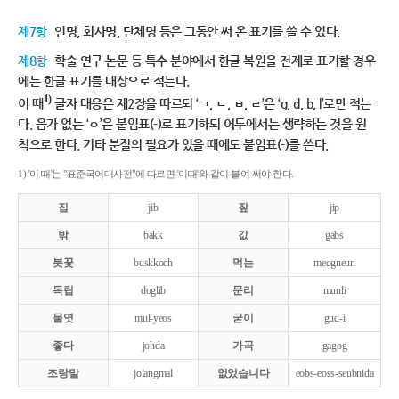
제7항
인명, 회사명, 단체명 등은 그동안 써 온 표기를 쓸 수 있다.
제8항
학술 연구 논문 등 특수 분야에서 한글 복원을 전제로 표기할 경우
에는 한글 표기를 대상으로 적는다.
1)
이 때
글자 대응은 제2장을 따르되 ‘ㄱ, ㄷ, ㅂ, ㄹ’은 ‘g, d, b, l’로만 적는
다. 음가 없는 ‘ㅇ’은 붙임표(-)로 표기하되 어두에서는 생략하는 것을 원
칙으로 한다. 기타 분절의 필요가 있을 때에도 붙임표(-)를 쓴다.
1) '이 때'는 "표준국어대사전"에 따르면 '이때'와 같이 붙여 써야 한다.
집
jib
짚
jip
밖
bakk
값
gabs
붓꽃
buskkoch
먹는
meogneun
독립
doglib
문리
munli
물엿
mul-yeos
굳이
gud-i
좋다
johda
가곡
gagog
조랑말
jolangmal
없었습니다
eobs-eoss-seubnida