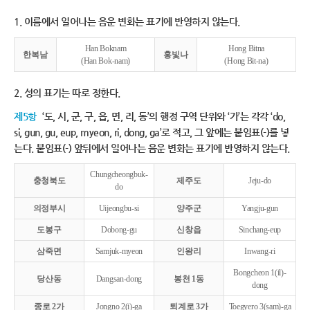
1. 이름에서 일어나는 음운 변화는 표기에 반영하지 않는다.
Han Boknam
Hong Bitna
한복남
홍빛나
(Han Bok-nam)
(Hong Bit-na)
2. 성의 표기는 따로 정한다.
제5항
‘도, 시, 군, 구, 읍, 면, 리, 동’의 행정 구역 단위와 ‘가’는 각각 ‘do,
si, gun, gu, eup, myeon, ri, dong, ga’로 적고, 그 앞에는 붙임표(-)를 넣
는다. 붙임표(-) 앞뒤에서 일어나는 음운 변화는 표기에 반영하지 않는다.
Chungcheongbuk-
충청북도
제주도
Jeju-do
do
의정부시
Uijeongbu-si
양주군
Yangju-gun
도봉구
Dobong-gu
신창읍
Sinchang-eup
삼죽면
Samjuk-myeon
인왕리
Inwang-ri
Bongcheon 1(il)-
당산동
Dangsan-dong
봉천 1동
dong
종로 2가
Jongno 2(i)-ga
퇴계로 3가
Toegyero 3(sam)-ga