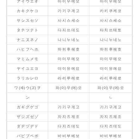
ア イ ウ エ オ
아 이 우 에 오
아 이 우 에 오
カ キ ク ケ コ
가 기 구 게 고
카 키 쿠 케 코
サ シ ス セ ソ
사 시 스 세 소
사 시 스 세 소
タ チ ツ テ ト
다 지 쓰 데 도
타 치 쓰 테 토
ナ ニ ヌ ネ ノ
나 니 누 네 노
나 니 누 네 노
ハ ヒ フ ヘ ホ
하 히 후 헤 호
하 히 후 헤 호
マ ミ ム メ モ
마 미 무 메 모
마 미 무 메 모
ヤ イ ユ エ ヨ
야 이 유 에 요
야 이 유 에 요
ラ リ ル レ ロ
라 리 루 레 로
라 리 루 레 로
ワ (ヰ) ウ (ヱ) ヲ
와 (이) 우 (에) 오
와 (이) 우 (에) 오
ン
ㄴ
ガ ギ グ ゲ ゴ
가 기 구 게 고
가 기 구 게 고
ザ ジ ズ ゼ ゾ
자 지 즈 제 조
자 지 즈 제 조
ダ ヂ ヅ デ ド
다 지 즈 데 도
다 지 즈 데 도
バ ビ ブ ベ ボ
바 비 부 베 보
바 비 부 베 보