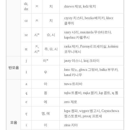
dż,
ㅈ
치
drzewo 제보, łodż 워치
drz
czysty 치스티, beczka 베치카, klucz
cz
ㅊ
치
클루치
szary 샤리, musztarda 무슈타르다,
sz
시*
슈, 시
kapelusz 카펠루시
ㅈ,
rzeka 제카, Przemyśl 프셰미실, kołnierz
rz
주, 슈, 시
시*
코우니에시
j
이*
jasny 야스니, kraj 크라이
반모음
łono 워노, głowa 그워바, bułka 부우카,
ł
우
kanał 카나우
a
아
trawa 트라바
ą̨
옹
trąba 트롱바, mąka 몽카, kąt 콩트, tą 통
e
에
zero 제로
kępa 켕파, węgorz 벵고시, Częstochowa
ę
엥, 에
쳉스토호바, proszę 프로셰
모음
i
이
zima 지마