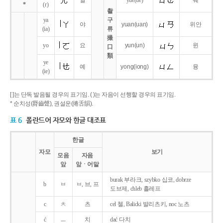
얼
yue
(ue)
웨
*
(r)
촬
ya
구
야
yuan
(uan)
위안
(ia)
류
撮
yo
요
yun
(un)
윈
口
類
ye
예
yong
(iong)
융
(ie)
[ ]는 단독 발음될 경우의 표기임. ( )는 자음이 선행할 경우의 표기임.
* 순치성(脣齒聲), 권설운(捲舌韻).
표 6
폴란드어 자모와 한글 대조표
한글
자모
보기
모음
자음
앞
앞ㆍ어말
burak 부라크, szybko 십코, dobrze
b
ㅂ
ㅂ, 브, 프
도브제, chleb 흘레프
c
ㅊ
츠
cel 첼, Balicki 발리츠키, noc 노츠
ć
ㅡ
치
dać 다치