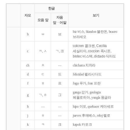
한글
자모
보기
자음
모음 앞
앞ㆍ어말
biz 비스, blandon 블란돈, braceo
b
ㅂ
브
브라세오
colcren 콜크렌, Cecilia
c
ㅋ, ㅅ
ㄱ, 크
세실리아, coccion 콕시온,
bistec 비스텍, dictado 딕타도
ch
ㅊ
―
chicharra 치차라
d
ㄷ
드
felicidad 펠리시다드
f
ㅍ
프
fuga 푸가, fran 프란
ganga 강가, geologia
g
ㄱ, ㅎ
그
헤올로히아, yungla 융글라
h
―
―
hipo 이포, quehacer 케아세르
j
ㅎ
―
jueves 후에베스, reloj 렐로
k
ㅋ
크
kapok 카포크