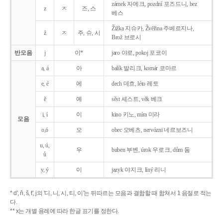
zámek 자메크, pozdní 포즈드니, bez
z
ㅈ
즈, 스
베스
Žižka 지슈카, Žvěřina 주베르지나,
ž
ㅈ
주, 슈, 시
Brož 브로시
반모음
j
이*
jaro 야로, pokoj 포코이
a, á
아
balík 발리크, komár 코마르
e, é
에
dech 데흐, léto 레토
ě
예
sěst 셰스트, věk 베크
i, í
이
kino 키노, míra 미라
모음
o,ó
오
obec 오베츠, nervózni 네르보즈니
u, ú,
우
buben 부벤, úrok 우로크, dům 둠
ů
y, ý
이
jazyk
야지크, líný 리니
* d', ň, š, t', j의 '디, 니, 시, 티, 이'는 뒤따르는 모음과 결합할 때 합쳐서 1 음절로 적는
다.
** x는 개별 용례에 따라 한글 표기를 정한다.