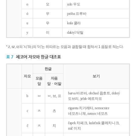
o
오
udo 우도
ó
우
próba 프루바
u
우
kula 쿨라
y
이
daktyl 닥틸
* ż, sz, rz의 '시'와 j의 '이'는 뒤따르는 모음과 결합할 때 합쳐서 1 음절로 적는다.
표 7
체코어 자모와 한글 대조표
한글
자모
보기
모음
자음
앞
앞ㆍ어말
barva 바르바, obchod 옵호트, dobrý
b
ㅂ
ㅂ, 브, 프
도브리, jeřab 예르자프
cigareta 치가레타, nemocnice
c
ㅊ
츠
네모츠니체, nemoc 네모츠
čapek 차페크, kulečnik 쿨레치니크,
č
ㅊ
치
míč 미치