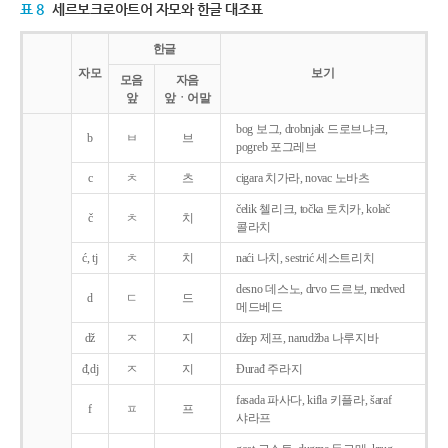
표 8
세르보크로아트어 자모와 한글 대조표
한글
자모
보기
모음
자음
앞
앞ㆍ어말
bog 보그, drobnjak 드로브냐크,
b
ㅂ
브
pogreb 포그레브
c
ㅊ
츠
cigara 치가라, novac 노바츠
čelik 첼리크, točka 토치카, kolač
č
ㅊ
치
콜라치
ć, tj
ㅊ
치
naći 나치, sestrić 세스트리치
desno 데스노, drvo 드르보, medved
d
ㄷ
드
메드베드
dž
ㅈ
지
džep 제프, narudžba 나루지바
đ,dj
ㅈ
지
Ðurađ 주라지
fasada 파사다, kifla 키플라, šaraf
f
ㅍ
프
샤라프