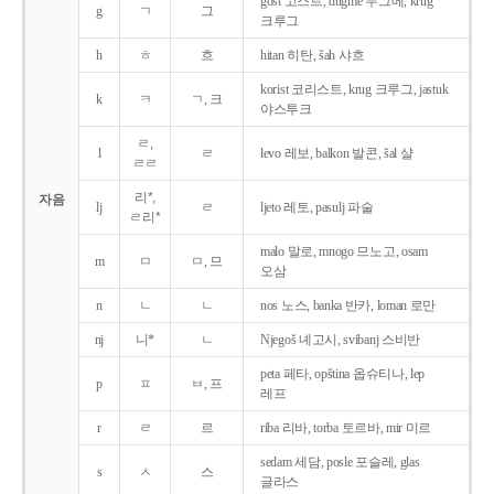
gost 고스트, dugme 두그메, krug
g
ㄱ
그
크루그
h
ㅎ
흐
hitan 히탄, šah 샤흐
korist 코리스트, krug 크루그, jastuk
k
ㅋ
ㄱ, 크
야스투크
ㄹ,
l
ㄹ
levo 레보, balkon 발콘, šal 샬
ㄹㄹ
리*,
자음
lj
ㄹ
ljeto 레토, pasulj 파술
ㄹ리*
malo 말로, mnogo 므노고, osam
m
ㅁ
ㅁ, 므
오삼
n
ㄴ
ㄴ
nos 노스, banka 반카, loman 로만
nj
니*
ㄴ
Njegoš 녜고시, svibanj 스비반
peta 페타, opština 옵슈티나, lep
p
ㅍ
ㅂ, 프
레프
r
ㄹ
르
riba 리바, torba 토르바, mir 미르
sedam 세담, posle 포슬레, glas
s
ㅅ
스
글라스