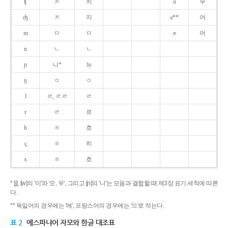
ʧ
ㅊ
치
u
우
ʤ
ㅈ
지
ə**
어
m
ㅁ
ㅁ
ɚ
어
n
ㄴ
ㄴ
ɲ
니*
뉴
ŋ
ㅇ
ㅇ
l
ㄹ, ㄹㄹ
ㄹ
r
ㄹ
르
h
ㅎ
흐
ç
ㅎ
히
x
ㅎ
흐
* [j], [w]의 '이'와 '오, 우', 그리고 [ɲ]의 '니'는 모음과 결합할 때 제3장 표기 세칙에 따른
다.
** 독일어의 경우에는 '에', 프랑스어의 경우에는 '으'로 적는다.
표 2
에스파냐어 자모와 한글 대조표