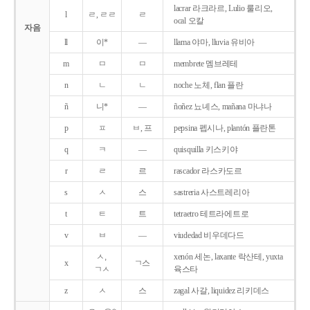
lacrar 라크라르, Lulio 룰리오,
l
ㄹ, ㄹㄹ
ㄹ
ocal 오칼
자음
ll
이*
―
llama 야마, lluvia 유비아
m
ㅁ
ㅁ
membrete 멤브레테
n
ㄴ
ㄴ
noche 노체, flan 플란
ñ
니*
―
ñoñez 뇨녜스, mañana 마냐나
p
ㅍ
ㅂ, 프
pepsina 펩시나, plantón 플란톤
q
ㅋ
―
quisquilla 키스키야
r
ㄹ
르
rascador 라스카도르
s
ㅅ
스
sastreria 사스트레리아
t
ㅌ
트
tetraetro 테트라에트로
v
ㅂ
―
viudedad 비우데다드
ㅅ,
xenón 세논, laxante 락산테, yuxta
x
ㄱ스
ㄱㅅ
육스타
z
ㅅ
스
zagal 사갈, liquidez 리키데스