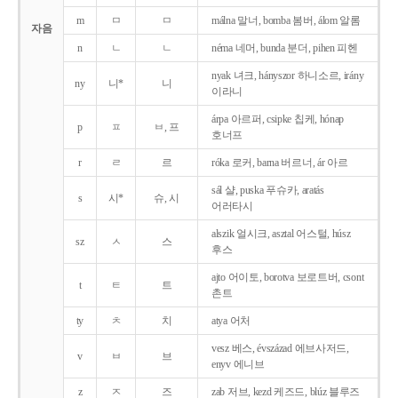
m
ㅁ
ㅁ
málna 말너, bomba 봄버, álom 알롬
자음
n
ㄴ
ㄴ
néma 네머, bunda 분더, pihen 피헨
nyak 녀크, hányszor 하니소르, irány
ny
니*
니
이라니
árpa 아르퍼, csipke 칩케, hónap
p
ㅍ
ㅂ, 프
호너프
r
ㄹ
르
róka 로커, barna 버르너, ár 아르
sál 샬, puska 푸슈카, aratás
s
시*
슈, 시
어러타시
alszik 얼시크, asztal 어스털, húsz
sz
ㅅ
스
후스
ajto 어이토, borotva 보로트버, csont
t
ㅌ
트
촌트
ty
ㅊ
치
atya 어처
vesz 베스, évszázad 에브사저드,
v
ㅂ
브
enyv 에니브
z
ㅈ
즈
zab 저브, kezd 케즈드, blúz 블루즈