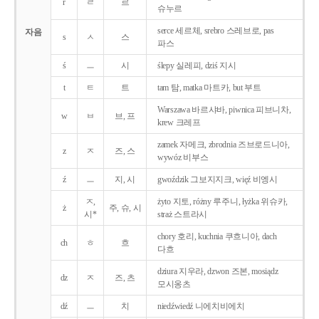
r
ㄹ
르
슈누르
serce 세르체, srebro 스레브로, pas
자음
s
ㅅ
스
파스
ś
ㅡ
시
ślepy 실레피, dziś 지시
t
ㅌ
트
tam 탐, matka 마트카, but 부트
Warszawa 바르샤바, piwnica 피브니차,
w
ㅂ
브, 프
krew 크레프
zamek 자메크, zbrodnia 즈브로드니아,
z
ㅈ
즈, 스
wywóz 비부스
ź
ㅡ
지, 시
gwoździk 그보지지크, więź 비엥시
ㅈ,
żyto 지토, różny 루주니, łyżka 위슈카,
ż
주, 슈, 시
시*
straż 스트라시
chory 호리, kuchnia 쿠흐니아, dach
ch
ㅎ
흐
다흐
dziura 지우라, dzwon 즈본, mosiądz
dz
ㅈ
즈, 츠
모시옹츠
dź
ㅡ
치
niedźwiedź 니에치비에치