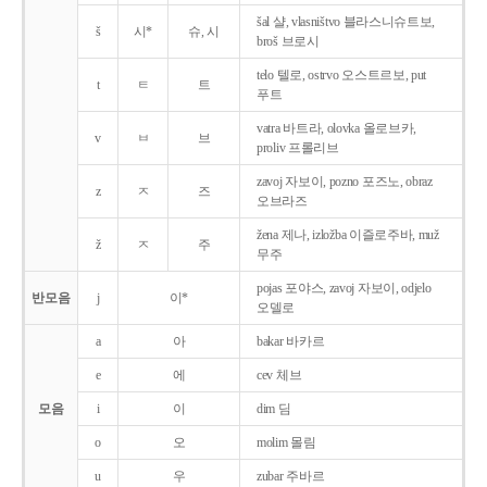
šal 샬, vlasništvo 블라스니슈트보,
š
시*
슈, 시
broš 브로시
telo 텔로, ostrvo 오스트르보, put
t
ㅌ
트
푸트
vatra 바트라, olovka 올로브카,
v
ㅂ
브
proliv 프롤리브
zavoj 자보이, pozno 포즈노, obraz
z
ㅈ
즈
오브라즈
žena 제나, izložba 이즐로주바, muž
ž
ㅈ
주
무주
pojas 포야스, zavoj 자보이, odjelo
반모음
j
이*
오델로
a
아
bakar 바카르
e
에
cev 체브
모음
i
이
dim 딤
o
오
molim 몰림
u
우
zubar 주바르