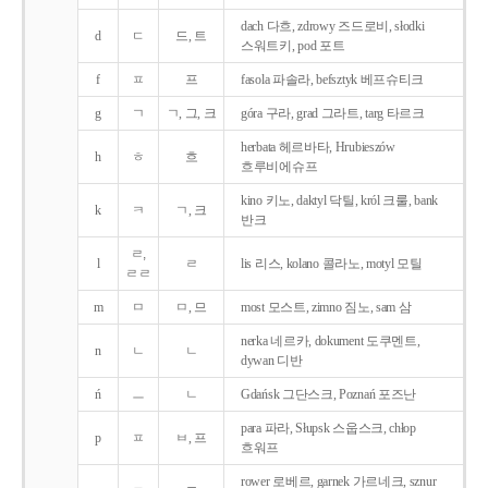
dach 다흐, zdrowy 즈드로비, słodki
d
ㄷ
드, 트
스워트키, pod 포트
f
ㅍ
프
fasola 파솔라, befsztyk 베프슈티크
g
ㄱ
ㄱ, 그, 크
góra 구라, grad 그라트, targ 타르크
herbata 헤르바타, Hrubieszów
h
ㅎ
흐
흐루비에슈프
kino 키노, daktyl 닥틸, król 크룰, bank
k
ㅋ
ㄱ, 크
반크
ㄹ,
l
ㄹ
lis 리스, kolano 콜라노, motyl 모틸
ㄹㄹ
m
ㅁ
ㅁ, 므
most 모스트, zimno 짐노, sam 삼
nerka 네르카, dokument 도쿠멘트,
n
ㄴ
ㄴ
dywan 디반
ń
ㅡ
ㄴ
Gdańsk 그단스크, Poznań 포즈난
para 파라, Słupsk 스웁스크, chłop
p
ㅍ
ㅂ, 프
흐워프
rower 로베르, garnek 가르네크, sznur