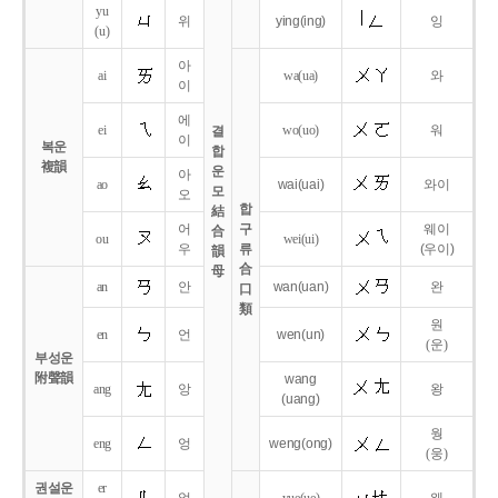
yu
위
ying
(ing)
잉
(u)
아
ai
wa
(ua)
와
이
에
ei
wo
(uo)
워
결
이
복운
합
複韻
운
아
ao
wai
(uai)
와이
모
오
합
結
어
구
웨이
合
ou
wei
(ui)
우
류
(우이)
韻
合
母
an
안
wan
(uan)
완
口
類
원
en
언
wen
(un)
(운)
부성운
附聲韻
wang
ang
앙
왕
(uang)
웡
eng
엉
weng
(ong)
(웅)
권설운
er