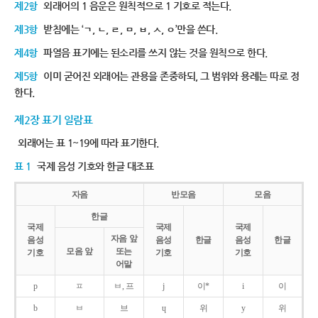
제2항
외래어의 1 음운은 원칙적으로 1 기호로 적는다.
제3항
받침에는 ‘ㄱ, ㄴ, ㄹ, ㅁ, ㅂ, ㅅ, ㅇ’만을 쓴다.
제4항
파열음 표기에는 된소리를 쓰지 않는 것을 원칙으로 한다.
제5항
이미 굳어진 외래어는 관용을 존중하되, 그 범위와 용례는 따로 정
한다.
제2장 표기 일람표
외래어는 표 1~19에 따라 표기한다.
표 1
국제 음성 기호와 한글 대조표
자음
반모음
모음
한글
국제
국제
국제
자음 앞
음성
음성
한글
음성
한글
모음 앞
또는
기호
기호
기호
어말
p
ㅍ
ㅂ, 프
j
이*
i
이
b
ㅂ
브
ɥ
위
y
위