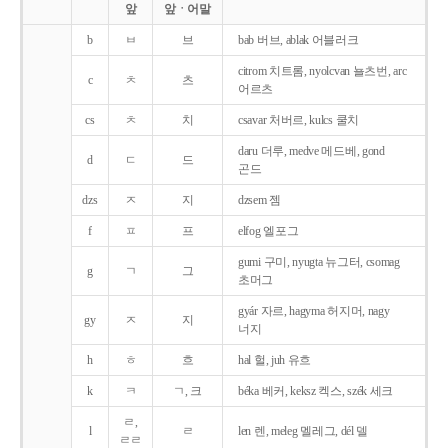
앞
앞ㆍ어말
b
ㅂ
브
bab 버브, ablak 어블러크
citrom 치트롬, nyolcvan 뇰츠번, arc
c
ㅊ
츠
어르츠
cs
ㅊ
치
csavar 처버르, kulcs 쿨치
daru 더루, medve 메드베, gond
d
ㄷ
드
곤드
dzs
ㅈ
지
dzsem 젬
f
ㅍ
프
elfog 엘포그
gumi 구미, nyugta 뉴그터, csomag
g
ㄱ
그
초머그
gyár 자르, hagyma 허지머, nagy
gy
ㅈ
지
너지
h
ㅎ
흐
hal 헐, juh 유흐
k
ㅋ
ㄱ, 크
béka 베커, keksz 켁스, szék 세크
ㄹ,
l
ㄹ
len 렌, meleg 멜레그, dél 델
ㄹㄹ