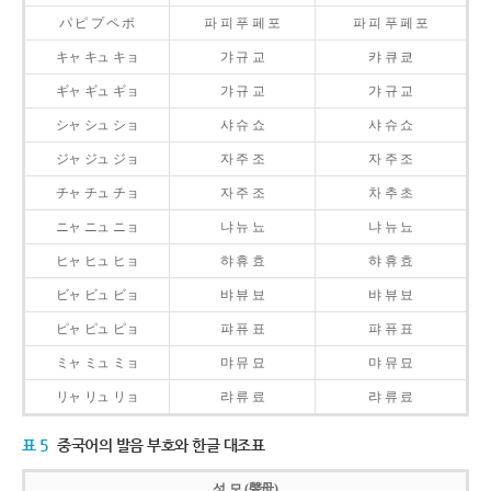
パ ピ プ ペ ポ
파 피 푸 페 포
파 피 푸 페 포
キャ キュ キョ
갸 규 교
캬 큐 쿄
ギャ ギュ ギョ
갸 규 교
갸 규 교
シャ シュ ショ
샤 슈 쇼
샤 슈 쇼
ジャ ジュ ジョ
자 주 조
자 주 조
チャ チュ チョ
자 주 조
차 추 초
ニャ ニュ ニョ
냐 뉴 뇨
냐 뉴 뇨
ヒャ ヒュ ヒョ
햐 휴 효
햐 휴 효
ビャ ビュ ビョ
뱌 뷰 뵤
뱌 뷰 뵤
ピャ ピュ ピョ
퍄 퓨 표
퍄 퓨 표
ミャ ミュ ミョ
먀 뮤 묘
먀 뮤 묘
リャ リュ リョ
랴 류 료
랴 류 료
표 5
중국어의 발음 부호와 한글 대조표
성 모 (聲母)