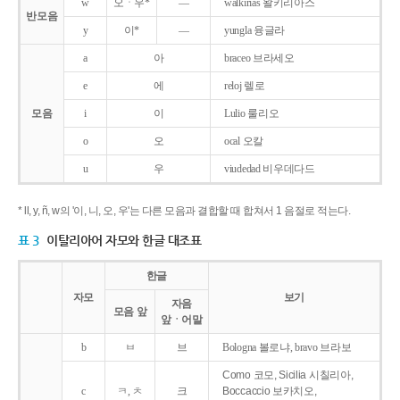
w
오ㆍ우*
―
walkirias 왈키리아스
반모음
y
이*
―
yungla 융글라
a
아
braceo 브라세오
e
에
reloj 렐로
모음
i
이
Lulio 룰리오
o
오
ocal 오칼
u
우
viudedad 비우데다드
* ll, y, ñ, w의 '이, 니, 오, 우'는 다른 모음과 결합할 때 합쳐서 1 음절로 적는다.
표 3
이탈리아어 자모와 한글 대조표
한글
자모
보기
자음
모음 앞
앞ㆍ어말
b
ㅂ
브
Bologna 볼로냐, bravo 브라보
Como 코모, Sicilia 시칠리아,
c
ㅋ, ㅊ
크
Boccaccio 보카치오,