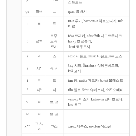
스트로프
qu
크ㅂ
ㅡ
quasi 크바시
ruka 루카, harmonika 하르모니카, mír
r
ㄹ
르
미르
르주,
řeka 르제카, námořník 나모르주니크,
ř
르ㅈ
르슈,
hořký 호르슈키,
르시
kouř 코우르시
s
ㅅ
스
sedlo 세들로, máslo 마슬로, nos 노스
šaty 샤티, Šternberk 슈테른베르크,
š
시*
슈, 시
koš 코시
t
ㅌ
트
tam 탐, matka 마트카, bolest 볼레스트
t'
티*
티
tělo 텔로, štěstí 슈테스티, obět' 오베티
vysoký 비소키, knihovna 크니호브나,
v
ㅂ
브, 프
kov 코프
w
ㅂ
브, 프
ㄱㅅ,
x**
ㄱ스
xerox 제록스, saxofón 삭소폰
ㅈ