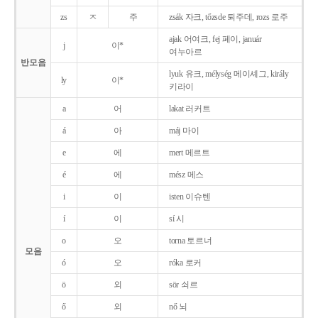
zs
ㅈ
주
zsák 자크, tőzsde 퇴주데, rozs 로주
ajak 어여크, fej 페이, január
j
이*
여누아르
반모음
lyuk 유크, mélység 메이셰그, király
ly
이*
키라이
a
어
lakat 러커트
á
아
máj 마이
e
에
mert 메르트
é
에
mész 메스
i
이
isten 이슈텐
í
이
sí 시
o
오
torna 토르너
모음
ó
오
róka 로커
ö
외
sör 쇠르
ő
외
nő 뇌