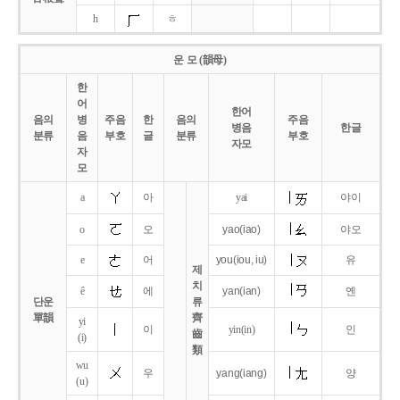
h
ㅎ
운 모 (韻母)
한
어
한어
음의
병
주음
한
음의
주음
병음
한글
분류
음
부호
글
분류
부호
자모
자
모
a
아
yai
야이
o
오
yao
(iao)
야오
e
어
you
(iou,
iu)
유
제
치
ê
에
yan
(ian)
옌
단운
류
單韻
齊
yi
이
yin(in)
인
齒
(i)
類
wu
우
yang
(iang)
양
(u)