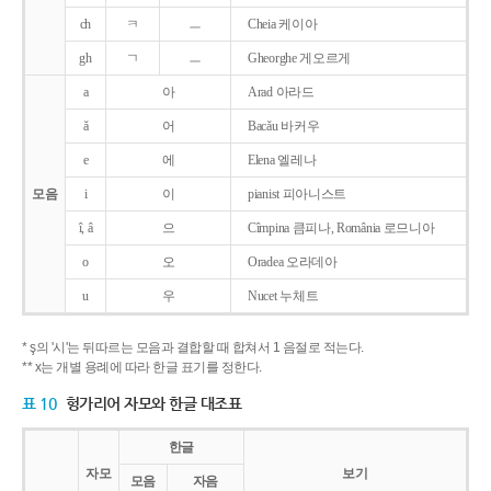
ch
ㅋ
ㅡ
Cheia 케이아
gh
ㄱ
ㅡ
Gheorghe 게오르게
a
아
Arad 아라드
ǎ
어
Bacǎu 바커우
e
에
Elena 엘레나
모음
i
이
pianist 피아니스트
î, â
으
Cîmpina 큼피나, România 로므니아
o
오
Oradea 오라데아
u
우
Nucet 누체트
* ş의 '시'는 뒤따르는 모음과 결합할 때 합쳐서 1 음절로 적는다.
** x는 개별 용례에 따라 한글 표기를 정한다.
표 10
헝가리어 자모와 한글 대조표
한글
자모
보기
모음
자음