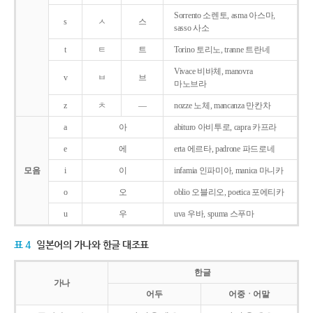
Sorrento 소렌토, asma 아스마,
s
ㅅ
스
sasso 사소
t
ㅌ
트
Torino 토리노, tranne 트란네
Vivace 비바체, manovra
v
ㅂ
브
마노브라
z
ㅊ
―
nozze 노체, mancanza 만칸차
a
아
abituro 아비투로, capra 카프라
e
에
erta 에르타, padrone 파드로네
모음
i
이
infamia 인파미아, manica 마니카
o
오
oblio 오블리오, poetica 포에티카
u
우
uva 우바, spuma 스푸마
표 4
일본어의 가나와 한글 대조표
한글
가나
어두
어중ㆍ어말