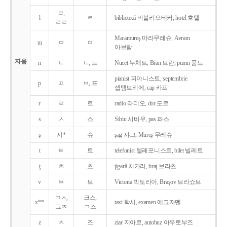
ㄹ,
l
ㄹ
bibliotecǎ 비블리오테커, hotel 호텔
ㄹㄹ
Maramureş 마라무레슈, Avram
m
ㅁ
ㅁ
아브람
자음
n
ㄴ
ㄴ, 느
Nucet 누체트, Bran 브란, pumn 품느
pianist 피아니스트, septembrie
p
ㅍ
ㅂ, 프
셉템브리에, cap 카프
r
ㄹ
르
radio 라디오, dor 도르
s
ㅅ
스
Sibiu 시비우, pas 파스
ş
시*
슈
şag 샤그, Mureş 무레슈
t
ㅌ
트
telefonist 텔레포니스트, bilet 빌레트
ţ
ㅊ
츠
ţigarǎ 치가러, braţ 브라츠
v
ㅂ
브
Victoria 빅토리아, Braşov 브라쇼브
ㄱㅅ,
크스,
x**
taxi 탁시, examen 에그자멘
그ㅈ
ㄱ스
z
ㅈ
즈
ziar 지아르, autobuz 아우토부즈