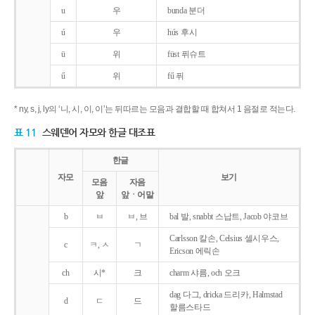
u
우
bunda 분더
ú
우
hús 후시
ü
위
füst 퓌슈트
ű
위
fű 퓌
* ny, s, j, ly의 ‘니, 시, 이, 이’는 뒤따르는 모음과 결합할 때 합쳐서 1 음절로 적는다.
표 11
스웨덴어 자모와 한글 대조표
한글
자모
보기
모음
자음
앞
앞ㆍ어말
b
ㅂ
ㅂ, 브
bal 발, snabbt 스납트, Jacob 야코브
Carlsson 칼손, Celsius 셀시우스,
c
ㅋ, ㅅ
ㄱ
Ericson 에릭손
ch
시*
크
charm 샤름, och 오크
dag 다그, dricka 드리카, Halmstad
d
ㄷ
드
할름스타드