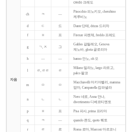
credo 크레도
Pinocchio 피노키오, cherubino
ch
ㅋ
―
케루비노
d
ㄷ
드
Dante 단테, drizza 드리차
f
ㅍ
프
Firenze 피렌체, freddo 프레도
Galileo 갈릴레오, Genova
g
ㄱ, ㅈ
그
제노바, gloria 글로리아
h
―
―
hanno 안노, oh 오
Milano 밀라노, largo 라르고,
l
ㄹ, ㄹㄹ
ㄹ
palco 팔코
자음
Macchiavelli 마키아벨리, mamma
m
ㅁ
ㅁ
맘마, Campanella 캄파넬라
Nero 네로, Anna 안나,
n
ㄴ
ㄴ
divertimento 디베르티멘토
p
ㅍ
프
Pisa 피사, prima 프리마
q
ㅋ
―
quando 콴도, queto 퀘토
r
ㄹ
르
Roma 로마, Marconi 마르코니