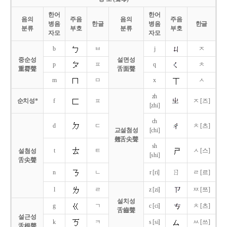
한어
한어
음의
주음
음의
주음
병음
한글
병음
한글
분류
부호
분류
부호
자모
자모
b
ㅂ
j
ㅈ
중순성
설면성
p
ㅍ
q
ㅊ
重脣聲
舌面聲
m
ㅁ
x
ㅅ
zh
순치성*
f
ㅍ
ㅈ [즈]
[zhi]
ch
d
ㄷ
ㅊ [츠]
교설첨성
[chi]
翹舌尖聲
sh
t
ㅌ
ㅅ [스]
설첨성
[shi]
舌尖聲
ㄖ
n
ㄴ
r [ri]
ㄹ [르]
l
ㄹ
z [zi]
ㅉ [쯔]
설치성
g
ㄱ
c [ci]
ㅊ [츠]
舌齒聲
설근성
k
ㅋ
s [si]
ㅆ [쓰]
舌根聲