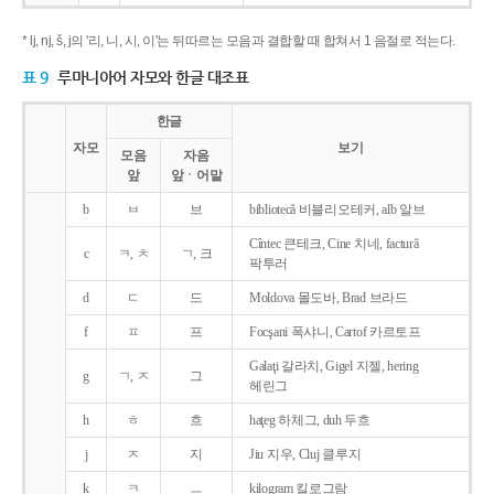
* lj, nj, š, j의 '리, 니, 시, 이'는 뒤따르는 모음과 결합할 때 합쳐서 1 음절로 적는다.
표 9
루마니아어 자모와 한글 대조표
한글
자모
보기
모음
자음
앞
앞ㆍ어말
b
ㅂ
브
bibliotecǎ 비블리오테커, alb 알브
Cîntec 큰테크, Cine 치네, facturǎ
c
ㅋ, ㅊ
ㄱ, 크
팍투러
d
ㄷ
드
Moldova 몰도바, Brad 브라드
f
ㅍ
프
Focşani 폭샤니, Cartof 카르토프
Galaţi 갈라치, Gigel 지젤, hering
g
ㄱ, ㅈ
그
헤린그
h
ㅎ
흐
haţeg 하체그, duh 두흐
j
ㅈ
지
Jiu 지우, Cluj 클루지
k
ㅋ
ㅡ
kilogram 킬로그람