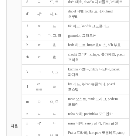
d
ㄷ
드, 트
dech 데흐, divadlo 디바들로, led 레트
d'ábel 댜벨, lod'ka 로티카, hrud'
d'
디*
디, 티
흐루티
f
ㅍ
프
fík 피크, knoflík 크노플리크
g
ㄱ
ㄱ, 그, 크
gramofon 그라모폰
h
ㅎ
흐
hadr 하드르, hmyz 흐미스, bůh 부흐
choditi 호디티, chlapec 흘라페츠, prach
ch
ㅎ
흐
프라흐
kachna 카흐나, nikdy 니크디, padák
k
ㅋ
ㄱ, 크
파다크
ㄹ,
lev 레프, šplhati 슈플하티, postel
l
ㄹ
ㄹㄹ
포스텔
most 모스트, mrak 므라크, podzim
m
ㅁ
ㅁ, 므
포드짐
n
ㄴ
ㄴ
noha 노하, podmínka 포드민카
ň
니*
ㄴ
němý 네미, sáňky 산키, Plzeň 플젠
자음
Praha 프라하, koroptev 코롭테프, strop
p
ㅍ
ㅂ, 프