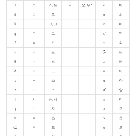
t
ㅌ
ㅅ, 트
w
오, 우*
e
에
d
ㄷ
드
ø
외
k
ㅋ
ㄱ, 크
ɛ
에
g
ㄱ
그
ɛ̃
앵
f
ㅍ
프
œ
외
v
ㅂ
브
욍
θ
ㅅ
스
æ
애
ð
ㄷ
드
a
아
s
ㅅ
스
ɑ
아
z
ㅈ
즈
ɑ̃
앙
ʃ
시
슈, 시
ʌ
어
ʒ
ㅈ
지
ɔ
오
ʦ
ㅊ
츠
ɔ̃
옹
ʣ
ㅈ
즈
o
오