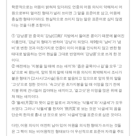
학문적으로는 어원이 밝혀져 있더라도 언중의 어원 의식이 약해져서 어
원으로부터 멀어진 형태가 널리 쓰이면 그 말을 표준어로 삼고, 어원에
충실한 형태이더라도 현실적으로 쓰이지 않는 말은 표준어로 삼지 않겠
다는 것을 다룬 조항이다.
① ‘강낭콩’은 중국의 ‘강남(江南)’ 지방에서 들여온 콩이기 때문에 붙여진
이름인데, ‘강남’의 형태가 변하여 ‘강낭’이 되었다. 제9항의 ‘남비’가 ‘냄
비’로 변한 것과 마찬가지로 언중이 이미 어원을 인식하지 않고 변한 형
태대로 발음하는 언어 현실을 그대로 반영하여 ‘강낭콩’으로 쓰게 한 것
이다.
② 예전에는 ‘지붕을 일 때에 쓰는 새끼’와 ‘좁은 골목이나 길’을 모두 ‘고
샅’으로 써 왔는데, 앞의 뜻의 말에 대해 어원 의식이 희박해져서 조사가
붙은 형태가 [고사시/고사슬] 등으로 발음되고 있으므로 앞의 뜻의 말을
‘고삿’으로 정한 것이다. ‘속고삿’은 초가지붕을 일 때 이엉을 얹기 전에
지붕 위에 건너질러 잡아매는 새끼이고, ‘겉고삿’은 이엉을 얹은 위에 걸
쳐 매는 새끼이다.
③ ‘월세(月貰)’와 뜻이 같은 말로서 과거에는 ‘삭월세’와 ‘사글세’가 모두
쓰였다. 그러나 ‘삭월세’를 한자어 ‘朔月貰’로 보는 것은 ‘사글세’의 음을
단순히 한자로 흉내 낸 것으로 보아 ‘사글세’만을 표준으로 삼은 것이다.
다만, 어원 의식이 여전히 남아 있어 어원을 의식한 형태가 쓰이는 것들
은 그 짝이 되는 비어원적인 형태보다 더 우선적으로 표준어 자격을 주도