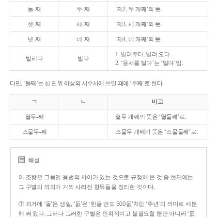
둘-째
두-째
‘제2, 두 개째’의 뜻.
셋-째
세-째
‘제3, 세 개째’의 뜻.
넷-째
네-째
‘제4, 네 개째’의 뜻.
1. 빌려주다, 빌려 오다.
빌리다
빌다
2. ‘용서를 빌다’는 ‘빌다’임.
다만, ‘둘째’는 십 단위 이상의 서수사에 쓰일 때에 ‘두째’로 한다.
ㄱ
ㄴ
비고
열두-째
열두 개째의 뜻은 ‘열둘째’로.
스물두-째
스물두 개째의 뜻은 ‘스물둘째’로.
해설
이 조항은 그동안 용법의 차이가 있는 것으로 규정해 온 것 중 현재에는
그 구별의 의의가 거의 사라진 항목들을 정리한 것이다.
① 과거에 ‘돌’은 생일, ‘돐’은 ‘한글 반포 500돐’처럼 ‘주년’의 의미로 세분
해 써 왔다. 그러나 그러한 구별은 인위적이고 불필요할 뿐만 아니라 ‘돐