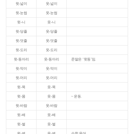
윗-넓이
웃-넓이
윗-눈썹
웃-눈썹
윗-니
웃-니
윗-당줄
웃-당줄
윗-덧줄
웃-덧줄
윗-도리
웃-도리
윗-동아리
웃-동아리
준말은 ‘윗동’임.
윗-막이
웃-막이
윗-머리
웃-머리
윗-목
웃-목
윗-몸
웃-몸
~ 운동.
윗-바람
웃-바람
윗-배
웃-배
윗-벌
웃-벌
윗-변
웃-변
수학 용어.