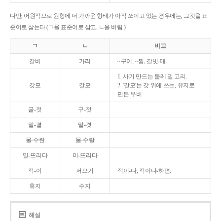
다만, 어원적으로 원형에 더 가까운 형태가 아직 쓰이고 있는 경우에는, 그것을 표
준어로 삼는다.(ㄱ을 표준어로 삼고, ㄴ을 버림.)
ㄱ
ㄴ
비고
갈비
가리
~구이, ~찜, 갈빗-대.
1. 사기 만드는 물레 밑 고리.
갓모
갈모
2. '갈모'는 갓 위에 쓰는, 유지로
만든 우비.
굴-젓
구-젓
말-곁
말-겻
물-수란
물-수랄
밀-뜨리다
미-뜨리다
적-이
저으기
적이-나, 적이나-하면.
휴지
수지
해설