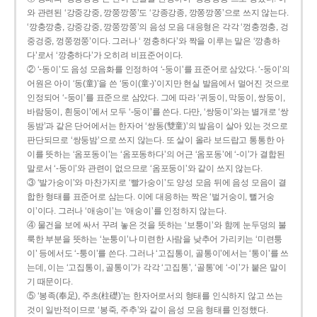
와 관련된 ‘강중강중, 깡쭝깡쭝’도 ‘강종강종, 깡쫑깡쫑’으로 쓰지 않는다.
‘깡충깡충, 강중강중, 깡쭝깡쭝’의 음성 모음 대응형은 각각 ‘껑충껑충, 겅
중겅중, 껑쭝껑쭝’이다. 그러나 ‘ 껑충하다’와 짝을 이루는 말은 ‘깡총하
다’로서 ‘깡충하다’가 오히려 비표준어이다.
② ‘-동이’도 음성 모음화를 인정하여 ‘-둥이’를 표준어로 삼았다. ‘-둥이’의
어원은 아이 ‘동(童)’을 쓴 ‘동이(童-)’이지만 현실 발음에서 멀어진 것으로
인정되어 ‘-둥이’를 표준으로 삼았다. 그에 따라 ‘귀둥이, 막둥이, 쌍둥이,
바람둥이, 흰둥이’에서 모두 ‘-둥이’를 쓴다. 다만, ‘쌍둥이’와는 별개로 ‘쌍
동밤’과 같은 단어에서는 한자어 ‘쌍동(雙童)’의 발음이 살아 있는 것으로
판단되므로 ‘쌍둥밤’으로 쓰지 않는다. 또 살이 올라 보드랍고 통통한 아
이를 뜻하는 ‘옴포동이’는 ‘옴포동하다’의 어근 ‘옴포동’에 ‘-이’가 결합된
말로서 ‘-둥이’와 관련이 없으므로 ‘옴포둥이’와 같이 쓰지 않는다.
③ ‘발가숭이’와 마찬가지로 ‘빨가숭이’도 양성 모음 뒤에 음성 모음이 결
합한 형태를 표준어로 삼는다. 이에 대응하는 짝은 ‘벌거숭이, 뻘거숭
이’이다. 그러나 ‘애송이’는 ‘애숭이’를 인정하지 않는다.
④ 물건을 보에 싸서 꾸려 놓은 것을 뜻하는 ‘보퉁이’와 함께 눈두덩의 불
룩한 부분을 뜻하는 ‘눈퉁이’나 미련한 사람을 낮추어 가리키는 ‘미련퉁
이’ 등에서도 ‘-퉁이’를 쓴다. 그러나 ‘고집통이, 골통이’에서는 ‘통이’를 쓰
는데, 이는 ‘고집통이, 골통이’가 각각 ‘고집통’, ‘골통’에 ‘-이’가 붙은 말이
기 때문이다.
⑤ ‘봉족(奉足), 주초(柱礎)’는 한자어로서의 형태를 인식하지 않고 쓰는
것이 일반적이므로 ‘봉죽, 주추’와 같이 음성 모음 형태를 인정했다.