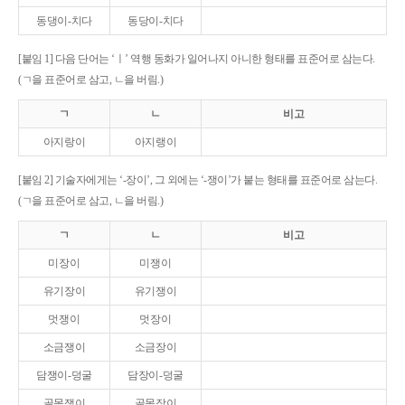
동댕이-치다
동당이-치다
[붙임 1] 다음 단어는 ‘ㅣ’ 역행 동화가 일어나지 아니한 형태를 표준어로 삼는다.
(ㄱ을 표준어로 삼고, ㄴ을 버림.)
ㄱ
ㄴ
비고
아지랑이
아지랭이
[붙임 2] 기술자에게는 ‘-장이’, 그 외에는 ‘-쟁이’가 붙는 형태를 표준어로 삼는다.
(ㄱ을 표준어로 삼고, ㄴ을 버림.)
ㄱ
ㄴ
비고
미장이
미쟁이
유기장이
유기쟁이
멋쟁이
멋장이
소금쟁이
소금장이
담쟁이-덩굴
담장이-덩굴
골목쟁이
골목장이