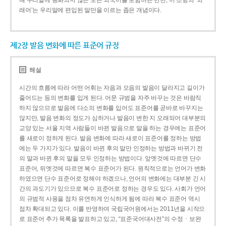
해 우리말에 동화되지 않은 모든 외국어를 포함하는 반면, 이 조항의 ‘외
래어’는 우리말에 편입된 말만을 이르는 좁은 개념이다.
제2장 발음 변화에 따른 표준어 규정
해설
시간의 흐름에 따라 어떤 어휘는 자음과 모음의 발음이 달라지고 길이가
줄어드는 등의 변화를 입게 된다. 어문 규범을 자주 바꾸는 것은 바람직
하지 않으므로 발음에 다소의 변화를 입어도 표준어를 곧바로 바꾸지는
않지만, 발음 변화의 정도가 심하거나 발음이 변한 지 오래되어 대부분의
교양 있는 서울 지역 사람들이 바뀐 발음으로 말을 하는 경우에는 표준어
를 새로이 정하게 된다. 발음 변화에 따라 새로이 표준어를 정하는 방법
에는 두 가지가 있다. 발음이 바뀐 후의 말만 인정하는 방법과 바뀌기 전
의 말과 바뀐 후의 말을 모두 인정하는 방법이다. 앞엣것에 따르면 단수
표준어, 뒤엣것에 따르면 복수 표준어가 된다. 원칙적으로는 언어가 변화
하였으면 단수 표준어로 정해야 하겠으나, 언어의 변화에는 대부분 긴 시
간의 과도기가 있으므로 복수 표준어로 정하는 경우도 있다. 사회가 언어
의 규범적 사용을 점차 유연하게 인식하게 됨에 따라 복수 표준어 역시
점차 확대되고 있다. 이를 반영하여 국립국어원에서는 2011년을 시작으
로 표준어 추가 목록을 발표하고 있고, “표준국어대사전”의 수정ㆍ보완