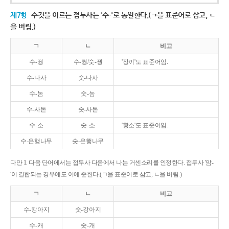
제7항
수컷을 이르는 접두사는 '수-'로 통일한다.(ㄱ을 표준어로 삼고, ㄴ
을 버림.)
ㄱ
ㄴ
비고
수-꿩
수-퀑/숫-꿩
'장끼'도 표준어임.
수-나사
숫-나사
수-놈
숫-놈
수-사돈
숫-사돈
수-소
숫-소
'황소'도 표준어임.
수-은행나무
숫-은행나무
다만 1. 다음 단어에서는 접두사 다음에서 나는 거센소리를 인정한다. 접두사 '암-
'이 결합되는 경우에도 이에 준한다.(ㄱ을 표준어로 삼고, ㄴ을 버림.)
ㄱ
ㄴ
비고
수-캉아지
숫-강아지
수-캐
숫-개