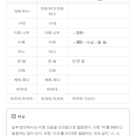
괴퍅-하다/괴팩-
괴팍-하다
하다
-구먼
-구면
미루-나무
미류-나무
←美柳~.
미륵
미력
←彌勒. ~보살, ~불, 돌~.
여느
여늬
온-달
왼-달
만 한 달.
으레
으례
케케-묵다
켸켸-묵다
허우대
허위대
허우적-허우적
허위적-허위적
허우적-거리다.
해설
일부 방언에서는 이중 모음을 단모음으로 발음한다. 가령 ‘벼’를 [베]라고
발음하는 일이 있다. 또한 ‘사과’를 [사가]로 발음하는 것과 같이 ‘ㅚ, ㅟ,