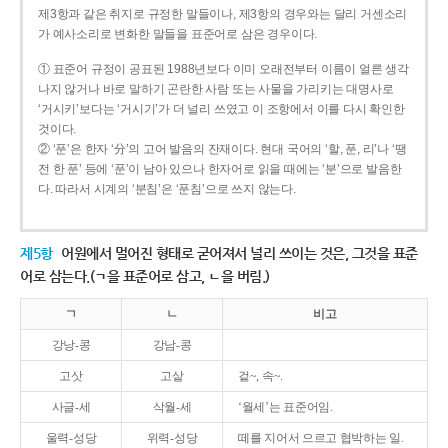
제3항과 같은 취지로 규정한 말들이나, 제3항의 경우와는 달리 거센소리
가 예사소리로 변화한 말들을 표준어로 삼은 경우이다.
① 표준어 규정이 공표된 1988년보다 이미 오래전부터 이름이 얼른 생각
나지 않거나 바로 말하기 곤란한 사람 또는 사물을 가리키는 대명사로
‘거시키’보다는 ‘거시기’가 더 널리 쓰였고 이 조항에서 이를 다시 확인한
것이다.
② ‘푼’은 한자 ‘分’의 고어 발음의 잔재이다. 현대 국어의 ‘할, 푼, 리’나 ‘땡
전 한 푼’ 등에 ‘푼’이 남아 있으나 한자어로 읽을 때에는 ‘분’으로 발음한
다. 따라서 시계의 ‘분침’은 ‘푼침’으로 쓰지 않는다.
제5항
어원에서 멀어진 형태로 굳어져서 널리 쓰이는 것은, 그것을 표준
어로 삼는다.(ㄱ을 표준어로 삼고, ㄴ을 버림.)
ㄱ
ㄴ
비고
강낭-콩
강남-콩
고삿
고샅
겉~, 속~.
사글-세
삭월-세
‘월세’는 표준어임.
울력-성당
위력-성당
떼를 지어서 으르고 협박하는 일.