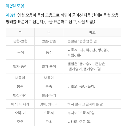
제2절 모음
제8항
양성 모음이 음성 모음으로 바뀌어 굳어진 다음 단어는 음성 모음
형태를 표준어로 삼는다.(ㄱ을 표준어로 삼고, ㄴ을 버림.)
ㄱ
ㄴ
비고
깡충-깡충
깡총-깡총
큰말은 ‘껑충껑충’임.
←童-이. 귀-, 막-, 선-, 쌍-, 검-,
-둥이
-동이
바람-, 흰-.
센말은 ‘빨가숭이’, 큰말은
발가-숭이
발가-송이
‘벌거숭이, 뻘거숭이’임.
보퉁이
보통이
봉죽
봉족
←奉足. ~꾼, ~들다.
뻗정-다리
뻗장-다리
아서, 아서라
앗아, 앗아라
하지 말라고 금지하는 말.
오뚝-이
오똑-이
부사도 ‘오뚝-이’임.
주추
주초
←柱礎. 주춧-돌.