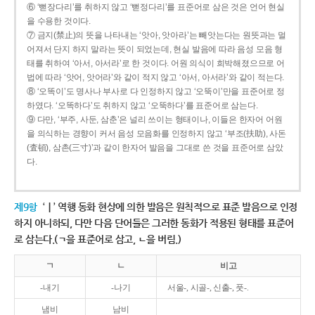
⑥ ‘뻗장다리’를 취하지 않고 ‘뻗정다리’를 표준어로 삼은 것은 언어 현실
을 수용한 것이다.
⑦ 금지(禁止)의 뜻을 나타내는 ‘앗아, 앗아라’는 빼앗는다는 원뜻과는 멀
어져서 단지 하지 말라는 뜻이 되었는데, 현실 발음에 따라 음성 모음 형
태를 취하여 ‘아서, 아서라’로 한 것이다. 어원 의식이 희박해졌으므로 어
법에 따라 ‘앗어, 앗어라’와 같이 적지 않고 ‘아서, 아서라’와 같이 적는다.
⑧ ‘오똑이’도 명사나 부사로 다 인정하지 않고 ‘오뚝이’만을 표준어로 정
하였다. ‘오똑하다’도 취하지 않고 ‘오뚝하다’를 표준어로 삼는다.
⑨ 다만, ‘부주, 사둔, 삼춘’은 널리 쓰이는 형태이나, 이들은 한자어 어원
을 의식하는 경향이 커서 음성 모음화를 인정하지 않고 ‘부조(扶助), 사돈
(査頓), 삼촌(三寸)’과 같이 한자어 발음을 그대로 쓴 것을 표준어로 삼았
다.
제9항
‘ㅣ’ 역행 동화 현상에 의한 발음은 원칙적으로 표준 발음으로 인정
하지 아니하되, 다만 다음 단어들은 그러한 동화가 적용된 형태를 표준어
로 삼는다.(ㄱ을 표준어로 삼고, ㄴ을 버림.)
ㄱ
ㄴ
비고
-내기
-나기
서울-, 시골-, 신출-, 풋-.
냄비
남비