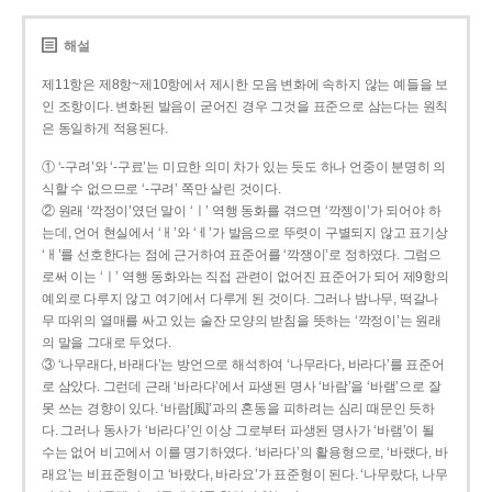
해설
제11항은 제8항~제10항에서 제시한 모음 변화에 속하지 않는 예들을 보
인 조항이다. 변화된 발음이 굳어진 경우 그것을 표준으로 삼는다는 원칙
은 동일하게 적용된다.
① ‘-구려’와 ‘-구료’는 미묘한 의미 차가 있는 듯도 하나 언중이 분명히 의
식할 수 없으므로 ‘-구려’ 쪽만 살린 것이다.
② 원래 ‘깍정이’였던 말이 ‘ㅣ’ 역행 동화를 겪으면 ‘깍젱이’가 되어야 하
는데, 언어 현실에서 ‘ㅐ’와 ‘ㅔ’가 발음으로 뚜렷이 구별되지 않고 표기상
‘ㅐ’를 선호한다는 점에 근거하여 표준어를 ‘깍쟁이’로 정하였다. 그럼으
로써 이는 ‘ㅣ’ 역행 동화와는 직접 관련이 없어진 표준어가 되어 제9항의
예외로 다루지 않고 여기에서 다루게 된 것이다. 그러나 밤나무, 떡갈나
무 따위의 열매를 싸고 있는 술잔 모양의 받침을 뜻하는 ‘깍정이’는 원래
의 말을 그대로 두었다.
③ ‘나무래다, 바래다’는 방언으로 해석하여 ‘나무라다, 바라다’를 표준어
로 삼았다. 그런데 근래 ‘바라다’에서 파생된 명사 ‘바람’을 ‘바램’으로 잘
못 쓰는 경향이 있다. ‘바람[風]’과의 혼동을 피하려는 심리 때문인 듯하
다. 그러나 동사가 ‘바라다’인 이상 그로부터 파생된 명사가 ‘바램’이 될
수는 없어 비고에서 이를 명기하였다. ‘바라다’의 활용형으로, ‘바랬다, 바
래요’는 비표준형이고 ‘바랐다, 바라요’가 표준형이 된다. ‘나무랐다, 나무