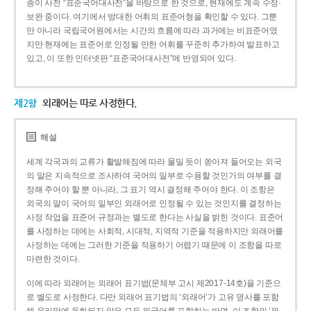
종이 사전 “표준국어대사전”을 바탕으로 한 것으로, 현재에도 계속 수정·
보완 중이다. 여기에서 방대한 어휘의 표준어형을 확인할 수 있다. 그뿐
만 아니라 국립국어원에서는 시간의 흐름에 따라 과거에는 비표준어였
지만 현재에는 표준어로 인정될 만한 어휘를 꾸준히 추가하여 발표하고
있고, 이 또한 인터넷판 “표준국어대사전”에 반영되어 있다.
제2항
외래어는 따로 사정한다.
해설
세계 각국과의 교류가 활발해짐에 따라 물밀 듯이 쏟아져 들어오는 외국
의 말은 지속적으로 조사하여 국어의 일부로 수용할 것인가의 여부를 결
정해 주어야 할 뿐 아니라, 그 표기 역시 결정해 주어야 한다. 이 조항은
외국의 말이 국어의 일부인 외래어로 인정될 수 있는 것인지를 결정하는
사정 작업을 표준어 규정과는 별도로 한다는 사실을 밝힌 것이다. 표준어
를 사정하는 데에는 사회적, 시대적, 지역적 기준을 적용하지만 외래어를
사정하는 데에는 그러한 기준을 적용하기 어렵기 때문에 이 조항을 따로
마련한 것이다.
이에 따라 외래어는 외래어 표기법(문체부 고시 제2017-14호)을 기준으
로 별도로 사정한다. 다만 외래어 표기법의 ‘외래어’가 고유 명사를 포함