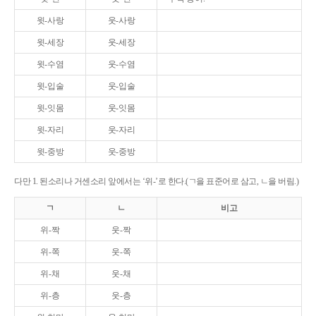
윗-사랑
웃-사랑
윗-세장
웃-세장
윗-수염
웃-수염
윗-입술
웃-입술
윗-잇몸
웃-잇몸
윗-자리
웃-자리
윗-중방
웃-중방
다만 1. 된소리나 거센소리 앞에서는 ‘위-’로 한다.(ㄱ을 표준어로 삼고, ㄴ을 버림.)
ㄱ
ㄴ
비고
위-짝
웃-짝
위-쪽
웃-쪽
위-채
웃-채
위-층
웃-층