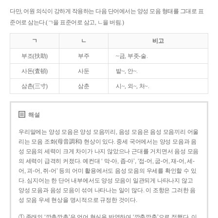
다만, 어원 의식이 강하게 작용하는 다음 단어에서는 양성 모음 형태를 그대로 표
준어로 삼는다.(ㄱ을 표준어로 삼고, ㄴ을 버림.)
ㄱ
ㄴ
비고
부조(扶助)
부주
~금, 부좃-술.
사돈(査頓)
사둔
밭~, 안~.
삼촌(三寸)
삼춘
시~, 외~, 처~.
해설
우리말에는 양성 모음은 양성 모음끼리, 음성 모음은 음성 모음끼리 어울
리는 모음 조화(母音調和) 현상이 있다. 중세 국어에서는 양성 모음과 음
성 모음의 세력이 크게 차이가 나지 않았으나 근대를 거치면서 음성 모음
의 세력이 급격히 커졌다. 예컨대 ‘ 막-아, 좁-아’, ‘접-어, 굽-어, 재-어, 세-
어, 괴-어, 쥐-어’ 등의 어미 활용에서도 음성 모음의 우세를 확인할 수 있
다. 심지어는 한 단어 내부에서도 양성 모음이 일관되게 나타나지 않고
양성 모음과 음성 모음이 섞여 나타나는 일이 많다. 이 조항은 그러한 음
성 모음 우세 현상을 명시적으로 규정한 것이다.
① 종래의 ‘깡총깡총’은 언어 현실을 반영하여 ‘깡충깡충’으로 정했다. 이