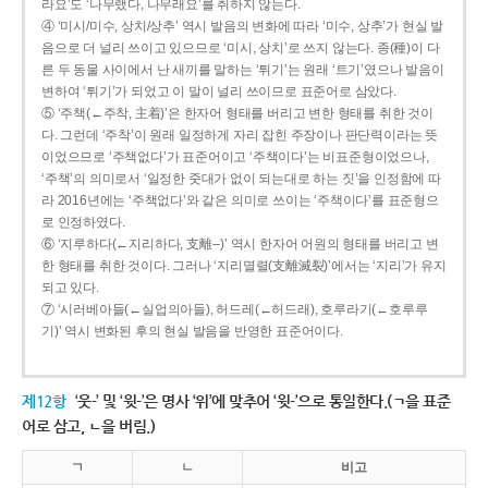
라요’도 ‘나무랬다, 나무래요’를 취하지 않는다.
④ ‘미시/미수, 상치/상추’ 역시 발음의 변화에 따라 ‘미수, 상추’가 현실 발
음으로 더 널리 쓰이고 있으므로 ‘미시, 상치’로 쓰지 않는다. 종(種)이 다
른 두 동물 사이에서 난 새끼를 말하는 ‘튀기’는 원래 ‘트기’였으나 발음이
변하여 ‘튀기’가 되었고 이 말이 널리 쓰이므로 표준어로 삼았다.
⑤ ‘주책(←주착, 主着)’은 한자어 형태를 버리고 변한 형태를 취한 것이
다. 그런데 ‘주착’이 원래 일정하게 자리 잡힌 주장이나 판단력이라는 뜻
이었으므로 ‘주책없다’가 표준어이고 ‘주책이다’는 비표준형이었으나,
‘주책’의 의미로서 ‘일정한 줏대가 없이 되는대로 하는 짓’을 인정함에 따
라 2016년에는 ‘주책없다’와 같은 의미로 쓰이는 ‘주책이다’를 표준형으
로 인정하였다.
⑥ ‘지루하다(←지리하다, 支離--)’ 역시 한자어 어원의 형태를 버리고 변
한 형태를 취한 것이다. 그러나 ‘지리멸렬(支離滅裂)’에서는 ‘지리’가 유지
되고 있다.
⑦ ‘시러베아들(←실업의아들), 허드레(←허드래), 호루라기(←호루루
기)’ 역시 변화된 후의 현실 발음을 반영한 표준어이다.
제12항
‘웃-’ 및 ‘윗-’은 명사 ‘위’에 맞추어 ‘윗-’으로 통일한다.(ㄱ을 표준
어로 삼고, ㄴ을 버림.)
ㄱ
ㄴ
비고