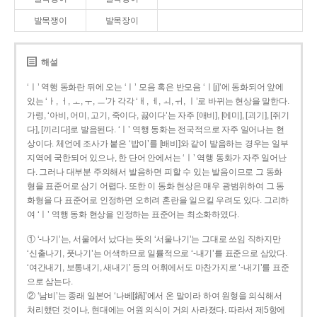
발목쟁이
발목장이
해설
‘ㅣ’ 역행 동화란 뒤에 오는 ‘ㅣ’ 모음 혹은 반모음 ‘ㅣ[j]’에 동화되어 앞에
있는 ‘ㅏ, ㅓ, ㅗ, ㅜ, ㅡ’가 각각 ‘ㅐ, ㅔ, ㅚ, ㅟ, ㅣ’로 바뀌는 현상을 말한다.
가령, ‘아비, 어미, 고기, 죽이다, 끓이다’는 자주 [애비], [에미], [괴기], [쥐기
다], [끼리다]로 발음된다. ‘ㅣ’ 역행 동화는 전국적으로 자주 일어나는 현
상이다. 체언에 조사가 붙은 ‘밥이’를 [배비]와 같이 발음하는 경우는 일부
지역에 국한되어 있으나, 한 단어 안에서는 ‘ㅣ’ 역행 동화가 자주 일어난
다. 그러나 대부분 주의해서 발음하면 피할 수 있는 발음이므로 그 동화
형을 표준어로 삼기 어렵다. 또한 이 동화 현상은 매우 광범위하여 그 동
화형을 다 표준어로 인정하면 오히려 혼란을 일으킬 우려도 있다. 그리하
여 ‘ㅣ’ 역행 동화 현상을 인정하는 표준어는 최소화하였다.
① ‘-나기’는, 서울에서 났다는 뜻의 ‘서울나기’는 그대로 쓰임 직하지만
‘신출나기, 풋나기’는 어색하므로 일률적으로 ‘-내기’를 표준으로 삼았다.
‘여간내기, 보통내기, 새내기’ 등의 어휘에서도 마찬가지로 ‘-내기’를 표준
으로 삼는다.
② ‘남비’는 종래 일본어 ‘나베[鍋]’에서 온 말이라 하여 원형을 의식해서
처리했던 것이나, 현대에는 어원 의식이 거의 사라졌다. 따라서 제5항에