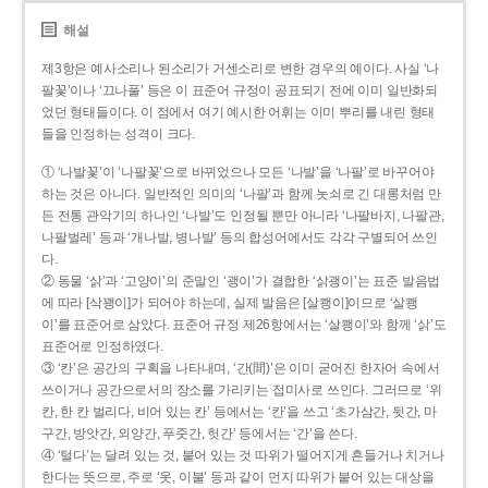
해설
제3항은 예사소리나 된소리가 거센소리로 변한 경우의 예이다. 사실 ‘나
팔꽃’이나 ‘끄나풀’ 등은 이 표준어 규정이 공표되기 전에 이미 일반화되
었던 형태들이다. 이 점에서 여기 예시한 어휘는 이미 뿌리를 내린 형태
들을 인정하는 성격이 크다.
① ‘나발꽃’이 ‘나팔꽃’으로 바뀌었으나 모든 ‘나발’을 ‘나팔’로 바꾸어야
하는 것은 아니다. 일반적인 의미의 ‘나팔’과 함께 놋쇠로 긴 대롱처럼 만
든 전통 관악기의 하나인 ‘나발’도 인정될 뿐만 아니라 ‘나팔바지, 나팔관,
나팔벌레’ 등과 ‘개나발, 병나발’ 등의 합성어에서도 각각 구별되어 쓰인
다.
② 동물 ‘삵’과 ‘고양이’의 준말인 ‘괭이’가 결합한 ‘삵괭이’는 표준 발음법
에 따라 [삭꽹이]가 되어야 하는데, 실제 발음은 [살쾡이]이므로 ‘살쾡
이’를 표준어로 삼았다. 표준어 규정 제26항에서는 ‘살쾡이’와 함께 ‘삵’도
표준어로 인정하였다.
③ ‘칸’은 공간의 구획을 나타내며, ‘간(間)’은 이미 굳어진 한자어 속에서
쓰이거나 공간으로서의 장소를 가리키는 접미사로 쓰인다. 그러므로 ‘위
칸, 한 칸 벌리다, 비어 있는 칸’ 등에서는 ‘칸’을 쓰고 ‘초가삼간, 뒷간, 마
구간, 방앗간, 외양간, 푸줏간, 헛간’ 등에서는 ‘간’을 쓴다.
④ ‘털다’는 달려 있는 것, 붙어 있는 것 따위가 떨어지게 흔들거나 치거나
한다는 뜻으로, 주로 ‘옷, 이불’ 등과 같이 먼지 따위가 붙어 있는 대상을