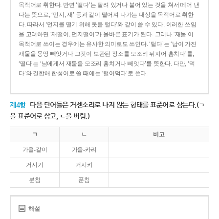
목적어로 취한다. 반면 ‘떨다’는 달려 있거나 붙어 있는 것을 쳐서 떼어 낸
다는 뜻으로, ‘먼지, 재’ 등과 같이 떨어져 나가는 대상을 목적어로 취한
다. 따라서 ‘먼지를 떨기 위해 옷을 털다’와 같이 쓸 수 있다. 이러한 쓰임
을 고려하면 ‘재떨이, 먼지떨이’가 올바른 표기가 된다. 그러나 ‘재물’이
목적어로 쓰이는 경우에는 유사한 의미로도 쓰인다. ‘털다’는 ‘남이 가진
재물을 몽땅 빼앗거나 그것이 보관된 장소를 모조리 뒤지어 훔치다’를,
‘떨다’는 ‘남에게서 재물을 모조리 훔치거나 빼앗다’를 뜻한다. 다만, ‘먹
다’와 결합해 합성어로 쓸 때에는 ‘털어먹다’로 쓴다.
제4항
다음 단어들은 거센소리로 나지 않는 형태를 표준어로 삼는다.(ㄱ
을 표준어로 삼고, ㄴ을 버림.)
ㄱ
ㄴ
비고
가을-갈이
가을-카리
거시기
거시키
분침
푼침
해설