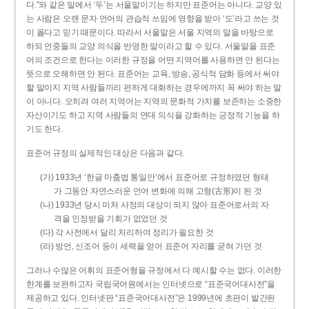
다.”와 같은 말에서 ‘두’는 서울말이기는 하지만 표준어는 아니다. 교양 있
는 사람은 오랜 문자 언어의 관습적 쓰임에 영향을 받아 ‘도’라고 쓰는 것
이 옳다고 믿기 때문이다. 따라서 서울말은 서울 지역의 말을 바탕으로
하되 언중들의 교양 의식을 반영한 말이라고 할 수 있다. 서울말을 표준
어의 조건으로 한다는 이러한 규정을 어떤 지역어를 사용하면 안 된다는
뜻으로 오해하면 안 된다. 표준어는 교육, 방송, 공식적 담화 등에서 써야
할 말이지 지역 사람들끼리 편하게 대화하는 경우에까지 꼭 써야 하는 말
이 아니다. 오히려 여러 지역어는 지역의 문화적 가치를 보존하는 소중한
자산이기도 하고 지역 사람들의 연대 의식을 강화하는 긍정적 기능을 하
기도 한다.
표준어 규정의 실제적인 대상은 다음과 같다.
(가) 1933년 ‘한글 마춤법 통일안’에서 표준어로 규정하였던 형태
가 그동안 자연스러운 언어 변화에 의해 고형(古形)이 된 것
(나) 1933년 당시 미처 사정의 대상이 되지 않아 표준어로서의 자
격을 인정받을 기회가 없었던 것
(다) 각 사전에서 달리 처리하여 정리가 필요한 것
(라) 방언, 신조어 등이 세력을 얻어 표준어 자리를 굳혀 가던 것
그러나 수많은 어휘의 표준어형을 규정에서 다 예시할 수는 없다. 이러한
한계를 보완하고자 국립국어원에서는 인터넷으로 “표준국어대사전”을
제공하고 있다. 인터넷판 “표준국어대사전”은 1999년에 초판이 발간된