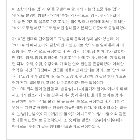
이 조항에서는 ‘암’과 ‘수’를 구별하여 쓸 때의 기본적 표준어는 ‘암’과
‘수’임을 분명히 밝혔다. ‘암’과 ‘수’는 역사적으로 ‘암ㅎ, 수ㅎ’과 같이
‘ㅎ’을 맨 마지막 음으로 가지고 있는 말이었으나 현대에 와서는 이러한
‘ㅎ’이 모두 떨어졌으므로 떨어진 형태를 기본적인 표준어로 규정하였다.
① ‘ㅎ’은 현대의 단어들에도 그 발음의 흔적이 많이 남아 있는데, 이
‘ㅎ’이 뒤의 예사소리와 결합하면 거센소리로 축약되는 일이 흔하여 이
조항에서 부가적으로 규정하였다. 즉 ‘암ㅎ’에 ‘개, 닭, 병아리’가 결합하
면 각각 ‘암캐, 암탉, 암평아리’가 되고 ‘수ㅎ’에 ‘개, 닭, 병아리’가 결합하
면 각각 ‘수캐, 수탉, 수평아리’가 되는 언어 현실을 존중하였다. 이러한
축약은 ‘다만 1’ 규정에서 언급한 예들에만 해당되는 것이므로 ‘암ㅎ, 수
ㅎ’에 ‘고양이’가 결합하더라도 ‘암고양이, 수고양이’와 같은 형태가 표준
어가 된다. 발음도 [암고양이], [수고양이]가 표준 발음이다.
② ‘수’와 뒤의 말이 결합할 때, 발음상 [ㄴ(ㄴ)] 첨가가 일어나거나 뒤의 예
사소리가 된소리가 되는 경우 사이시옷과 유사한 효과를 보이는 것이라
판단하여 ‘수’에 ‘ㅅ’을 붙인 ‘숫’을 표준어형으로 규정하였다. 이러한 경
우에는 ‘다만 2’ 규정에서 언급한 예들만 해당한다. ‘숫양, 숫염소’는 발음
이 [순냥], [순념소]이지 [수양], [수염소]가 아니므로 ‘수양, 수염소’와 같은
형태를 비표준어로 규정하였다. 또 ‘숫쥐’는 발음이 [숟쮜]이지 [수쥐]가
아니므로 ‘수쥐’와 같은 형태를 비표준어로 규정하였다.