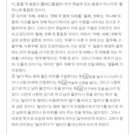
이, 돐을’의 발음인 [돌씨], [돌쓸]이 언어 현실에 있는 발음이 아니므로 ‘돌’
하나로 통합한 것이다.
② 과거에 ‘두째, 세째’는 ‘첫째’와 함께 차례를, ‘둘째, 셋째’는 ‘하나째’와
함께 ‘사과를 벌써 셋째 먹는다’에서와 같이 수량을 나타내는 것으로 구
별하여 써 왔다. 그러나 언어 현실에서 이와 같은 구별은 인위적인 것이
라고 판단되어 ‘둘째, 셋째’로 통합한 것이다. 따라서 ‘두째, 세째, 네째’와
같은 표현은 잘못된 것이다. 다만, ‘두째’가 다른 수 뒤에 오는 ‘열두째, 스
물두째, 서른두째’ 등은 인정하였는데, 이는 받침 ‘ㄹ’ 발음이 분명히 탈락
하는 언어 현실을 근거로 한 것이다. 순서가 첫 번째나 두 번째쯤 되는 차
례를 나타내는 ‘한두째’에서도 ‘두째’로 쓴다. 그러나 이에도 예외가 있는
데, 드물게 쓰이기는 하지만 ‘열두 개째’의 의미로 쓰일 때에는 ‘열둘째’가
인정된다.
③ ‘빌다’에는 원래 물건 따위를 구걸한다는 뜻
과 신
(
밥을 빌러 다니다)
예
이나 사람 따위에 간청한다는 뜻
, 그리고 나중에
(
하늘에 소원을 빌다)
예
갚기로 하고 남의 물건이나 돈을 쓴다는 뜻
이 있
(
친구에게 돈을 빌다)
예
었다. 그런데 나중에 갚기로 하고 남의 물건이나 돈을 쓴다는 뜻의 ‘빌
다’는 ‘빌리다’로 형태가 바뀜에 따라 ‘빌다’를 버리고 ‘빌리다’를 표준어
로 삼은 것이다. ‘빌리다’는 원래 ‘빌다’의 피동형으로서 대가를 받기로 하
고 남에게 물건이나 돈 따위를 내어 주는 것을 뜻하는 말이었다. 그러나
새로운 뜻으로 쓰임에 따라 원래의 의미는 잃어버리게 되었다. 그래서 원
래의 의미로는 ‘빌려주다’가 ‘빌리다’를 대신하여 쓰이게 되었다.