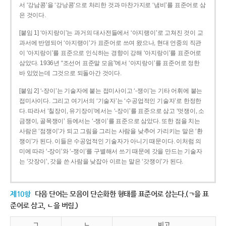
서 ‘강남콩’을 ‘강낭콩’으로 처리한 것과 마찬가지로 ‘냄비’를 표준어로 삼
은 것이다.
[붙임 1] ‘아지랑이’는 과거의 대사전들에서 ‘아지랭이’로 고쳐진 것이 교
과서에 반영되어 ‘아지랭이’가 표준어로 쓰여 왔으나, 현대 언중의 직관
이 ‘아지랑이’를 표준으로 인식하는 경향이 강해 ‘아지랑이’를 표준어로
삼았다. 1936년 “조선어 표준말 모음”에서 ‘아지랑이’를 표준어로 정한
바 있었는데 그것으로 되돌아간 것이다.
[붙임 2] ‘-장이’는 기술자에 붙는 접미사이고 ‘-쟁이’는 기타 어휘에 붙는
접미사이다. 그리고 여기서의 ‘기술자’는 ‘수공업적인 기술자’로 한정한
다. 따라서 ‘칠장이, 유기장이’에서는 ‘-장이’를 표준으로 삼고 ‘멋쟁이, 소
금쟁이, 골목쟁이’ 등에서는 ‘-쟁이’를 표준으로 삼았다. 또한 점을 치는
사람은 ‘점쟁이’가 되고 그림을 그리는 사람을 낮추어 가리키는 말은 ‘환
쟁이’가 된다. 이들은 수공업적인 기술자가 아니기 때문이다. 이처럼 의
미에 따라 ‘-장이’와 ‘-쟁이’를 구별해서 쓰기 때문에 갓을 만드는 기술자
는 ‘갓장이’, 갓을 쓴 사람을 낮잡아 이르는 말은 ‘갓쟁이’가 된다.
제10항
다음 단어는 모음이 단순화한 형태를 표준어로 삼는다.(ㄱ을 표
준어로 삼고, ㄴ을 버림.)
ㄱ
ㄴ
비고