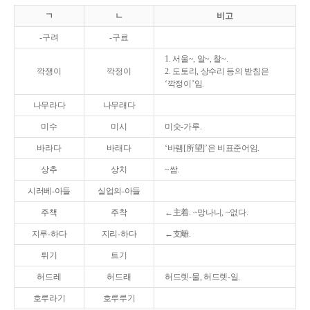
ㄱ
ㄴ
비고
-구려
-구료
1. 서울~, 알~, 찰~.
깍쟁이
깍정이
2. 도토리, 상수리 등의 받침은
‘깍정이’임.
나무라다
나무래다
미수
미시
미숫-가루.
바라다
바래다
‘바램[所望]’은 비표준어임.
상추
상치
~쌈.
시러베-아들
실업의-아들
주책
주착
←主着. ~망나니, ~없다.
지루-하다
지리-하다
←支離.
튀기
트기
허드레
허드래
허드렛-물, 허드렛-일.
호루라기
호루루기