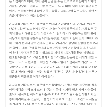
는 사람이라도 비어, 속어, 은어 등을 쓸 수는 있으므로 표준어의 사회적
기준은 상당히 느슨하다고 할 수 있다. 그러나 비어, 속어, 은어 등은 표준
어이기는 하되 언어 예절에 어긋난 말들이므로, 교양 있는 사람이라면 사
용을 자제하여야 하는 말들이다.
2. 시대적 기준으로서, 표준어는 현대의 언어여야 한다. 여기서 ‘현대’는
단순히 시간적으로 현재란 뜻이 아니라 역사적 흐름에서 현재와 같은 구
획에 있는 시대를 말한다. 다른 사회적, 경제적 시대 구분과는 달리 언어
사용에서 현대를 구분하는 데에는 뚜렷한 객관적 기준이 없다. 20세기 초
의 구어가 현대의 말로 간주되곤 하나, 21세기가 상당히 진행된 현재로서
는 20세기 초의 구어를 현대의 말로 간주하기에 어려움이 있다. 한 시대
에 최대 4세대가 공존할 수 있으므로 세대 간 시간 차를 30년 남짓으로
잡으면 넉넉잡아 100년 정도의 시간 차가 있는 말들이 한 시대에 쓰일 수
있다. 그러므로 현대를 100년 전으로부터 현재 시점까지의 기간으로 규
정할 수도 있을 것이다. 그러나 이러한 시간 인식은 ‘현대’ 개념의 모호함
때문에 편의상 행할 수 있는 것일 뿐 객관적인 것은 아니다. ‘현대’는 국어
언중들의 직관으로 이해하여야 한다.
3. 지역적 기준으로서, 표준어는 서울말이어야 한다. 이는 표준어의 공용
어적 성격을 가장 크게 드러내 주는 기준이다. 가령, 많은 지역 사람들이
모여서 공식적인 이야기를 나눌 때 각자의 지역어를 사용한다면 의사소
통이 어려워질 수 있는데, 이를 방지하기 위해 표준어의 조건으로 서울말
을 제시한 것이다. 물론 서울말이라도 비표준적인 요소가 있다. “나두 간