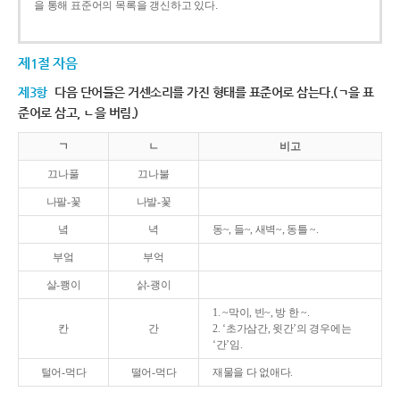
을 통해 표준어의 목록을 갱신하고 있다.
제1절 자음
제3항
다음 단어들은 거센소리를 가진 형태를 표준어로 삼는다.(ㄱ을 표
준어로 삼고, ㄴ을 버림.)
ㄱ
ㄴ
비고
끄나풀
끄나불
나팔-꽃
나발-꽃
녘
녁
동~, 들~, 새벽~, 동틀 ~.
부엌
부억
살-쾡이
삵-괭이
1. ~막이, 빈~, 방 한 ~.
칸
간
2. ‘초가삼간, 윗간’의 경우에는
‘간’임.
털어-먹다
떨어-먹다
재물을 다 없애다.