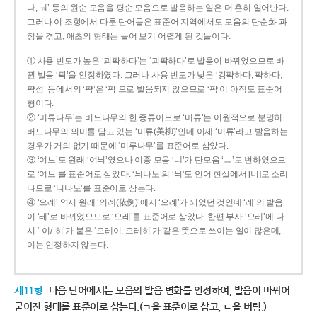
ㅘ, ㅝ’ 등의 원순 모음을 평순 모음으로 발음하는 일은 더 흔히 일어난다.
그러나 이 조항에서 다룬 단어들은 표준어 지역에서도 모음의 단순화 과
정을 겪고, 애초의 형태는 들어 보기 어렵게 된 것들이다.
① 사용 빈도가 높은 ‘괴퍅하다’는 ‘괴팍하다’로 발음이 바뀌었으므로 바
뀐 발음 ‘팍’을 인정하였다. 그러나 사용 빈도가 낮은 ‘강퍅하다, 퍅하다,
퍅성’ 등에서의 ‘퍅’은 ‘팍’으로 발음되지 않으므로 ‘퍅’이 아직도 표준어
형이다.
② ‘미류나무’는 버드나무의 한 종류이므로 ‘미류’는 어원적으로 분명히
버드나무의 의미를 담고 있는 ‘미류(美柳)’인데 이제 ‘미류’라고 발음하는
경우가 거의 없기 때문에 ‘미루나무’를 표준어로 삼았다.
③ ‘여느’도 원래 ‘여늬’였으나 이중 모음 ‘ㅢ’가 단모음 ‘ㅡ’로 변하였으므
로 ‘여느’를 표준어로 삼았다. ‘늬나노’의 ‘늬’도 언어 현실에서 [니]로 소리
나므로 ‘니나노’를 표준어로 삼는다.
④ ‘으례’ 역시 원래 ‘의례(依例)’에서 ‘으례’가 되었던 것인데 ‘례’의 발음
이 ‘레’로 바뀌었으므로 ‘으레’를 표준어로 삼았다. 한편 부사 ‘으레’에 다
시 ‘-이/-히’가 붙은 ‘으레이, 으레히’가 같은 뜻으로 쓰이는 일이 많은데,
이는 인정하지 않는다.
제11항
다음 단어에서는 모음의 발음 변화를 인정하여, 발음이 바뀌어
굳어진 형태를 표준어로 삼는다.(ㄱ을 표준어로 삼고, ㄴ을 버림.)