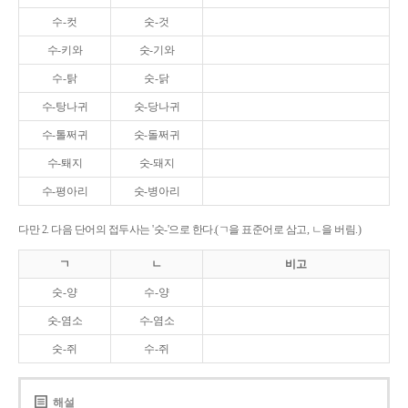
수-컷
숫-것
수-키와
숫-기와
수-탉
숫-닭
수-탕나귀
숫-당나귀
수-톨쩌귀
숫-돌쩌귀
수-퇘지
숫-돼지
수-평아리
숫-병아리
다만 2. 다음 단어의 접두사는 '숫-'으로 한다.(ㄱ을 표준어로 삼고, ㄴ을 버림.)
ㄱ
ㄴ
비고
숫-양
수-양
숫-염소
수-염소
숫-쥐
수-쥐
해설