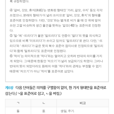
록 규정하였다.
④ ‘갈비, 갓모, 휴지(休紙)’는 변화된 형태인 ‘가리, 갈모, 수지’ 등도 각각
쓰였으나, 본래의 형태가 더 널리 쓰이므로 ‘갈비, 갓모, 휴지’의 형태를
표준어로 인정하였다. 다만, ‘갓모’와는 별개로 비가 올 때 갓 위에 덮어
쓰던 고깔 비슷하게 생긴 물건을 뜻하는 ‘갈모(-帽)’는 표준어로 인정한
다.
⑤ ‘밀-’에 ‘-뜨리다’가 붙은 ‘밀뜨리다’도 언중이 ‘밀다’의 뜻을 의식하고
있으므로 비록 ‘미뜨리다’가 쓰이고 있어도 ‘밀뜨리다’로 쓴다. 다만, ‘-뜨
리다’와 ‘-트리다’가 같은 뜻의 복수 표준어 접미사로 인정되므로 ‘밀뜨리
다’와 함께 ‘밀트리다’도 표준어로 인정된다.
⑥ ‘적이’는 의미적으로 ‘적다’와는 멀어지고 오히려 반대의 의미를 가지
게 되었다. 그 때문에 한동안 ‘저으기’가 널리 보급되기도 하였다. 그러나
반대의 뜻이 되었더라도 원래의 어원 ‘적다’와의 관계는 부정할 수 없기
때문에 ‘저으기’가 아닌 ‘적이’를 표준어로 삼았다.
제6항
다음 단어들은 의미를 구별함이 없이, 한 가지 형태만을 표준어로
삼는다.(ㄱ을 표준어로 삼고, ㄴ을 버림.)
ㄱ
ㄴ
비고
돌
돐
생일, 주기.