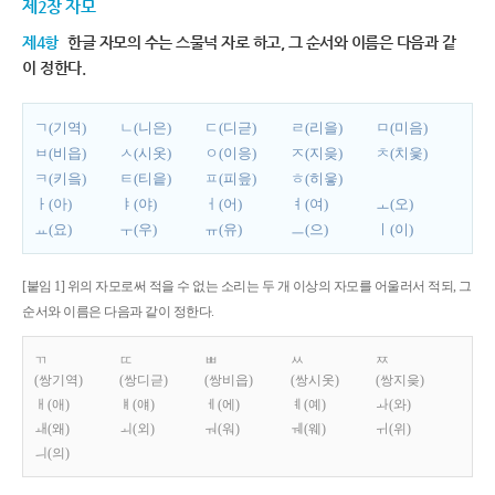
제2장 자모
제4항
한글 자모의 수는 스물넉 자로 하고, 그 순서와 이름은 다음과 같
이 정한다.
ㄱ(기역)
ㄴ(니은)
ㄷ(디귿)
ㄹ(리을)
ㅁ(미음)
ㅂ(비읍)
ㅅ(시옷)
ㅇ(이응)
ㅈ(지읒)
ㅊ(치읓)
ㅋ(키읔)
ㅌ(티읕)
ㅍ(피읖)
ㅎ(히읗)
ㅏ(아)
ㅑ(야)
ㅓ(어)
ㅕ(여)
ㅗ(오)
ㅛ(요)
ㅜ(우)
ㅠ(유)
ㅡ(으)
ㅣ(이)
[붙임 1] 위의 자모로써 적을 수 없는 소리는 두 개 이상의 자모를 어울러서 적되, 그
순서와 이름은 다음과 같이 정한다.
ㄲ
ㄸ
ㅃ
ㅆ
ㅉ
(쌍기역)
(쌍디귿)
(쌍비읍)
(쌍시옷)
(쌍지읒)
ㅐ(애)
ㅒ(얘)
ㅔ(에)
ㅖ(예)
ㅘ(와)
ㅙ(왜)
ㅚ(외)
ㅝ(워)
ㅞ(웨)
ㅟ(위)
ㅢ(의)