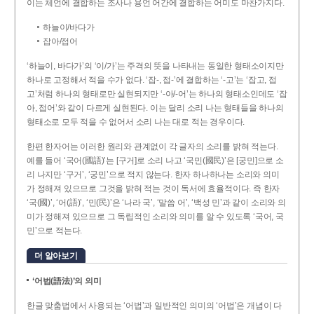
이는 체언에 결합하는 조사나 용언 어간에 결합하는 어미도 마찬가지다.
하늘이/바다가
잡아/접어
‘하늘이, 바다가’의 ‘이/가’는 주격의 뜻을 나타내는 동일한 형태소이지만
하나로 고정해서 적을 수가 없다. ‘잡-, 접-’에 결합하는 ‘-고’는 ‘잡고, 접
고’처럼 하나의 형태로만 실현되지만 ‘-아/-어’는 하나의 형태소인데도 ‘잡
아, 접어’와 같이 다르게 실현된다. 이는 달리 소리 나는 형태들을 하나의
형태소로 모두 적을 수 없어서 소리 나는 대로 적는 경우이다.
한편 한자어는 이러한 원리와 관계없이 각 글자의 소리를 밝혀 적는다.
예를 들어 ‘국어(國語)’는 [구거]로 소리 나고 ‘국민(國民)’은 [궁민]으로 소
리 나지만 ‘구거’, ‘궁민’으로 적지 않는다. 한자 하나하나는 소리와 의미
가 정해져 있으므로 그것을 밝혀 적는 것이 독서에 효율적이다. 즉 한자
‘국(國)’, ‘어(語)’, ‘민(民)’은 ‘나라 국’, ‘말씀 어’, ‘백성 민’과 같이 소리와 의
미가 정해져 있으므로 그 독립적인 소리와 의미를 알 수 있도록 ‘국어, 국
민’으로 적는다.
더 알아보기
‘어법(語法)’의 의미
한글 맞춤법에서 사용되는 ‘어법’과 일반적인 의미의 ‘어법’은 개념이 다