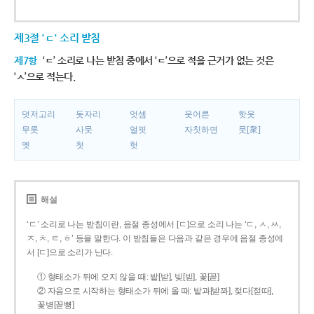
제3절 'ㄷ' 소리 받침
제7항
‘ㄷ’ 소리로 나는 받침 중에서 ‘ㄷ’으로 적을 근거가 없는 것은
‘ㅅ’으로 적는다.
덧저고리
돗자리
엇셈
웃어른
핫옷
무릇
사뭇
얼핏
자칫하면
뭇[衆]
옛
첫
헛
해설
‘ㄷ’ 소리로 나는 받침이란, 음절 종성에서 [ㄷ]으로 소리 나는 ‘ㄷ, ㅅ, ㅆ,
ㅈ, ㅊ, ㅌ, ㅎ’ 등을 말한다. 이 받침들은 다음과 같은 경우에 음절 종성에
서 [ㄷ]으로 소리가 난다.
① 형태소가 뒤에 오지 않을 때: 밭[받], 빚[빋], 꽃[꼳]
② 자음으로 시작하는 형태소가 뒤에 올 때: 밭과[받꽈], 젖다[젇따],
꽃병[꼳뼝]