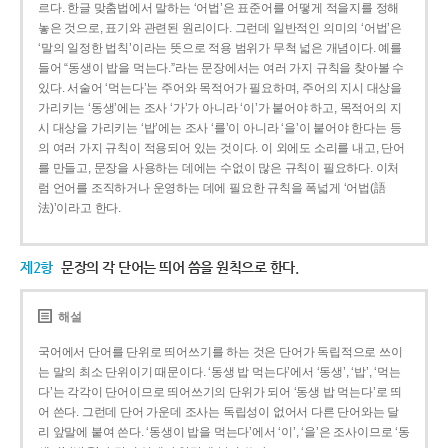
르다. 한글 맞춤법에서 말하는 ‘어법’은 표준어를 어떻게 적을지를 정해
놓은 것으로, 표기와 관련된 원리이다. 그런데 일반적인 의미의 ‘어법’은
‘말의 일정한 법칙’이라는 뜻으로 적용 범위가 무척 넓은 개념이다. 예를
들어 “동생이 밥을 먹는다.”라는 문장에서는 여러 가지 규칙을 찾아볼 수
있다. 서술어 ‘먹는다’는 주어와 목적어가 필요하며, 주어의 지시 대상을
가리키는 ‘동생’에는 조사 ‘가’가 아니라 ‘이’가 붙어야 하고, 목적어의 지
시 대상을 가리키는 ‘밥’에는 조사 ‘를’이 아니라 ‘을’이 붙어야 한다는 등
의 여러 가지 규칙이 적용되어 있는 것이다. 이 외에도 소리를 내고, 단어
를 만들고, 문장을 사용하는 데에는 수없이 많은 규칙이 필요하다. 이처
럼 언어를 조직하거나 운영하는 데에 필요한 규칙을 폭넓게 ‘어법(語
法)’이라고 한다.
제2항
문장의 각 단어는 띄어 씀을 원칙으로 한다.
해설
국어에서 단어를 단위로 띄어쓰기를 하는 것은 단어가 독립적으로 쓰이
는 말의 최소 단위이기 때문이다. ‘동생 밥 먹는다’에서 ‘동생’, ‘밥’, ‘먹는
다’는 각각이 단어이므로 띄어쓰기의 단위가 되어 ‘동생 밥 먹는다’로 띄
어 쓴다. 그런데 단어 가운데 조사는 독립성이 없어서 다른 단어와는 달
리 앞말에 붙여 쓴다. ‘동생이 밥을 먹는다’에서 ‘이’, ‘을’은 조사이므로 ‘동