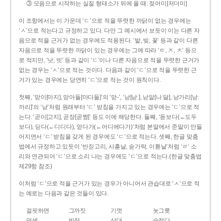
③ 모음으로 시작하는 실질 형태소가 뒤에 올 때: 젖어미[저더미]
이 조항에서는 이 가운데 ‘ㄷ’으로 적을 뚜렷한 까닭이 없는 경우에는
‘ㅅ’으로 적는다고 규정하고 있다. 다만 그 예시에서 보듯이 이는 다른 자
음으로 적을 근거가 없는 경우에도 적용된다. ‘밭, 빚, 꽃’ 등과 같이 다른
자음으로 적을 뚜렷한 까닭이 있는 경우에는 그에 따라 ‘ㅌ, ㅈ, ㅊ’ 등으
로 적지만, ‘낫, 빗’ 등과 같이 ‘ㄷ’이나 다른 자음으로 적을 뚜렷한 근거가
없는 경우는 ‘ㅅ’으로 적는 것이다. 다음과 같이 ‘ㄷ’으로 적을 뚜렷한 근
거가 있는 경우에는 당연히 ‘ㄷ’으로 적는 것이 원칙이다.
첫째, ‘맏이[마지], 맏아들[마다들]’의 ‘맏-’, ‘낟[낟ː], 낟알[나ː달], 낟가리[낟ː
까리]’의 ‘낟’처럼 원래부터 ‘ㄷ’ 받침을 가지고 있는 경우에는 ‘ㄷ’으로 적
는다. ‘곧이[고지], 곧장[곧짱]’ 등도 이에 해당한다. 둘째, ‘돋보다(←도두
보다), 딛다(←디디다), 얻다가(←어디에다가)’처럼 본말에서 준말이 만들
어지면서 ‘ㄷ’ 받침을 갖게 된 경우에도 ‘ㄷ’으로 적는다. 셋째, 한글 맞춤
법에서 규정하고 있듯이 ‘반짇고리, 사흗날, 숟가락, 이튿날’처럼 ‘ㄹ’ 소
리와 연관되어 ‘ㄷ’으로 소리 나는 경우에도 ‘ㄷ’으로 적는다.(한글 맞춤법
제29항 참조)
이처럼 ‘ㄷ’으로 적을 근거가 있는 경우가 아니어서 관습대로 ‘ㅅ’으로 적
는 예로는 다음과 같은 것들이 있다.
걸핏하면
그까짓
기껏
놋그릇
덧셈
빗장
삿대
숫접다