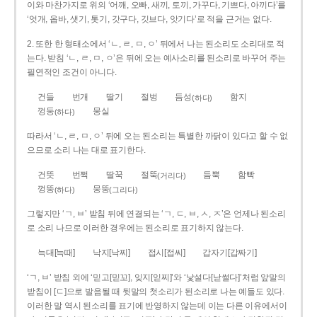
이와 마찬가지로 위의 ‘어깨, 오빠, 새끼, 토끼, 가꾸다, 기쁘다, 아끼다’를
‘엇개, 옵바, 샛기, 톳기, 갓구다, 깃브다, 앗기다’로 적을 근거는 없다.
2. 또한 한 형태소에서 ‘ㄴ, ㄹ, ㅁ, ㅇ’ 뒤에서 나는 된소리도 소리대로 적
는다. 받침 ‘ㄴ, ㄹ, ㅁ, ㅇ’은 뒤에 오는 예사소리를 된소리로 바꾸어 주는
필연적인 조건이 아니다.
건들
번개
딸기
절벙
듬성
함지
(하다)
껑둥
뭉실
(하다)
따라서 ‘ㄴ, ㄹ, ㅁ, ㅇ’ 뒤에 오는 된소리는 특별한 까닭이 있다고 할 수 없
으므로 소리 나는 대로 표기한다.
건뜻
번쩍
딸꾹
절뚝
듬뿍
함빡
(거리다)
껑뚱
뭉뚱
(하다)
(그리다)
그렇지만 ‘ㄱ, ㅂ’ 받침 뒤에 연결되는 ‘ㄱ, ㄷ, ㅂ, ㅅ, ㅈ’은 언제나 된소리
로 소리 나므로 이러한 경우에는 된소리로 표기하지 않는다.
늑대[늑때]
낙지[낙찌]
접시[접씨]
갑자기[갑짜기]
‘ㄱ, ㅂ’ 받침 외에 ‘믿고[믿꼬], 잊지[읻찌]’와 ‘낯설다[낟썰다]’처럼 앞말의
받침이 [ㄷ]으로 발음될 때 뒷말의 첫소리가 된소리로 나는 예들도 있다.
이러한 말 역시 된소리를 표기에 반영하지 않는데 이는 다른 이유에서이