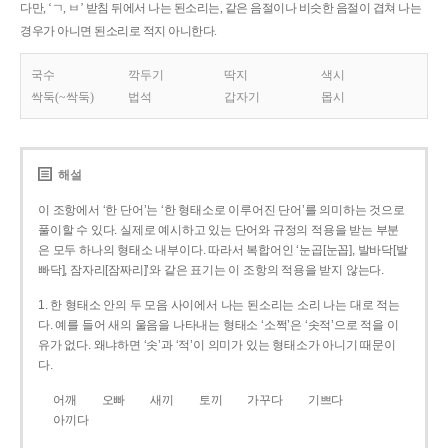
다만, ‘ㄱ, ㅂ’ 받침 뒤에서 나는 된소리는, 같은 음절이나 비슷한 음절이 겹쳐 나는
경우가 아니면 된소리로 적지 아니한다.
국수
깍두기
딱지
색시
싹둑(~싹둑)
법석
갑자기
몹시
해설
이 조항에서 ‘한 단어’는 ‘한 형태소로 이루어진 단어’를 의미하는 것으로
풀이할 수 있다. 실제로 예시하고 있는 단어와 규정의 적용을 받는 부분
은 모두 하나의 형태소 내부이다. 따라서 복합어인 ‘눈곱[눈꼽], 발바닥[발
빠닥], 잠자리[잠짜리]’와 같은 표기는 이 조항의 적용을 받지 않는다.
1. 한 형태소 안의 두 모음 사이에서 나는 된소리는 소리 나는 대로 적는
다. 예를 들어 새의 울음을 나타내는 형태소 ‘소쩍’은 ‘솟적’으로 적을 이
유가 없다. 왜냐하면 ‘솟’과 ‘적’이 의미가 있는 형태소가 아니기 때문이
다.
어깨
오빠
새끼
토끼
가꾸다
기쁘다
아끼다