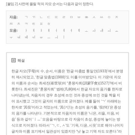
[붙임 2] 사전에 올릴 적의 자모 순서는 다음과 같이 정한다.
자음:
ㄱ
ㄲ
ㄴ
ㄷ
ㄸ
ㄹ
ㅁ
ㅂ
ㅃ
ㅅ
ㅆ
ㅇ
ㅈ
ㅉ
ㅊ
ㅋ
ㅌ
ㅍ
ㅎ
모음:
ㅏ
ㅐ
ㅑ
ㅒ
ㅓ
ㅔ
ㅕ
ㅖ
ㅗ
ㅘ
ㅙ
ㅚ
ㅛ
ㅜ
ㅝ
ㅞ
ㅟ
ㅠ
ㅡ
ㅢ
ㅣ
해설
한글 자모(字母)의 수, 순서, 이름은 ‘한글 마춤법 통일안(1933)’에서 분명
히 제시되었고, ‘한글 맞춤법(1988)’도 이를 이어받았다. 이 가운데 자모
의 이름과 순서는 최세진(崔世珍)의 “훈몽자회(訓蒙字會)(1527)”에서 비
롯한다. 최세진은 “훈몽자회” 범례(凡例)에서 한글 자모의 음가를 한자로
나타냈는데, 자음자의 경우 초성에 쓰인 것과 종성에 쓰인 것을 짝을 지
어 표시했고 그것이 글자의 이름으로 굳어졌다. 예를 들어 ‘ㄱ’ 아래에는
한자로 ‘其役’이라고 적었는데, ‘其(기)’는 초성의 음가를, ‘役(역)’은 종성
의 음가를 나타낸다. 기본적으로 자음자의 이름은 ‘니은, 리을, 미음, 비
읍’ 등과 같이 ‘ㅣㅡ’ 모음을 바탕으로 각 자음이 초성, 종성에 놓이는 방
식으로 지어졌다. 따라서 ‘ㄱ, ㄷ, ㅅ’도 ‘기윽, 디읃, 시읏’으로 해야 나머지
글자와 이름 표기에서 일관성이 있겠지만 “낫 놓고 기역 자도 모른다.”라