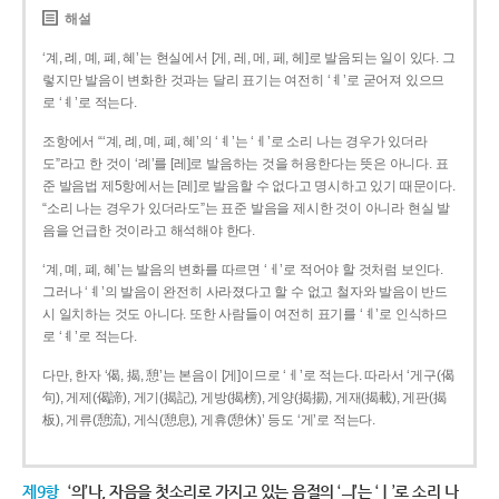
해설
‘계, 례, 몌, 폐, 혜’는 현실에서 [게, 레, 메, 페, 헤]로 발음되는 일이 있다. 그
렇지만 발음이 변화한 것과는 달리 표기는 여전히 ‘ㅖ’로 굳어져 있으므
로 ‘ㅖ’로 적는다.
조항에서 “‘계, 례, 몌, 폐, 혜’의 ‘ㅖ’는 ‘ㅔ’로 소리 나는 경우가 있더라
도”라고 한 것이 ‘례’를 [레]로 발음하는 것을 허용한다는 뜻은 아니다. 표
준 발음법 제5항에서는 [레]로 발음할 수 없다고 명시하고 있기 때문이다.
“소리 나는 경우가 있더라도”는 표준 발음을 제시한 것이 아니라 현실 발
음을 언급한 것이라고 해석해야 한다.
‘계, 몌, 폐, 혜’는 발음의 변화를 따르면 ‘ㅔ’로 적어야 할 것처럼 보인다.
그러나 ‘ㅖ’의 발음이 완전히 사라졌다고 할 수 없고 철자와 발음이 반드
시 일치하는 것도 아니다. 또한 사람들이 여전히 표기를 ‘ㅖ’로 인식하므
로 ‘ㅖ’로 적는다.
다만, 한자 ‘偈, 揭, 憩’는 본음이 [게]이므로 ‘ㅔ’로 적는다. 따라서 ‘게구(偈
句), 게제(偈諦), 게기(揭記), 게방(揭榜), 게양(揭揚), 게재(揭載), 게판(揭
板), 게류(憩流), 게식(憩息), 게휴(憩休)’ 등도 ‘게’로 적는다.
제9항
‘의’나, 자음을 첫소리로 가지고 있는 음절의 ‘ㅢ’는 ‘ㅣ’로 소리 나