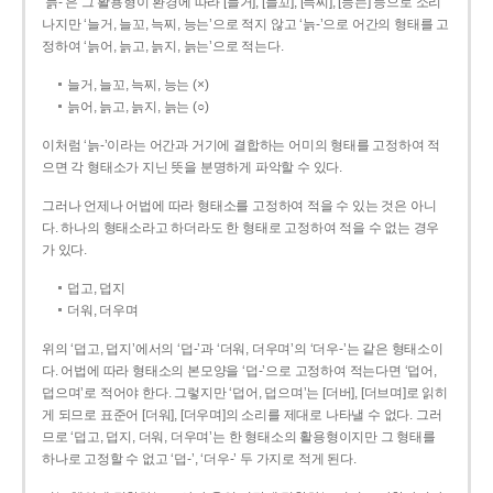
‘늙-’은 그 활용형이 환경에 따라 [늘거], [늘꼬], [늑찌], [능는] 등으로 소리
나지만 ‘늘거, 늘꼬, 늑찌, 능는’으로 적지 않고 ‘늙-’으로 어간의 형태를 고
정하여 ‘늙어, 늙고, 늙지, 늙는’으로 적는다.
늘거, 늘꼬, 늑찌, 능는 (×)
늙어, 늙고, 늙지, 늙는 (○)
이처럼 ‘늙-­’이라는 어간과 거기에 결합하는 어미의 형태를 고정하여 적
으면 각 형태소가 지닌 뜻을 분명하게 파악할 수 있다.
그러나 언제나 어법에 따라 형태소를 고정하여 적을 수 있는 것은 아니
다. 하나의 형태소라고 하더라도 한 형태로 고정하여 적을 수 없는 경우
가 있다.
덥고, 덥지
더워, 더우며
위의 ‘덥고, 덥지’에서의 ‘덥-­’과 ‘더워, 더우며’의 ‘더우-­’는 같은 형태소이
다. 어법에 따라 형태소의 본모양을 ‘덥-­’으로 고정하여 적는다면 ‘덥어,
덥으며’로 적어야 한다. 그렇지만 ‘덥어, 덥으며’는 [더버], [더브며]로 읽히
게 되므로 표준어 [더워], [더우며]의 소리를 제대로 나타낼 수 없다. 그러
므로 ‘덥고, 덥지, 더워, 더우며’는 한 형태소의 활용형이지만 그 형태를
하나로 고정할 수 없고 ‘덥-’, ‘더우-’ 두 가지로 적게 된다.