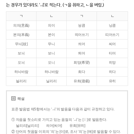
는 경우가 있더라도 ‘ㅢ’로 적는다. (ㄱ을 취하고, ㄴ을 버림.)
ㄱ
ㄴ
ㄱ
ㄴ
의의(意義)
의이
닁큼
닝큼
본의(本義)
본이
띄어쓰기
띠어쓰기
무늬[紋]
무니
씌어
씨어
보늬
보니
틔어
티어
오늬
오니
희망(希望)
히망
하늬바람
하니바람
희다
히다
늴리리
닐리리
유희(遊戱)
유히
해설
표준 발음법 제5항에서는 ‘ㅢ’의 발음을 다음과 같이 규정하고 있다.
① 자음을 첫소리로 가지고 있는 음절의 ‘ㅢ’는 [ㅣ]로 발음한다.
늴리리[닐리리]
씌어[씨어]
유희[유히]
② 단어의 첫음절 이외의 ‘의’는 [이]로, 조사 ‘의’는 [에]로 발음할 수 있다.