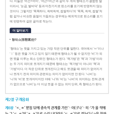
다. 이들은 ‘어간+어미’, ‘어근+어근’과 같이 두 개의 형태소가 결합된 말
이라서, ‘눈곱, 발바닥’ 등과 마찬가지로 된소리를 표기에 반영하지 않는
것이다. 그렇지만 ‘똑똑하다, 쓱싹쓱싹, 쌉쌀하다’의 ‘똑똑, 쓱싹, 쌉쌀’처
럼 같거나 비슷한 음절이 거듭되는 경우에는 예외적으로 된소리를 표기
에 반영하여 같은 글자로 적는다.
더 알아보기
형태소(形態素)란?
‘형태소’는 뜻을 가지고 있는 가장 작은 단위를 말한다. 국어에서 ‘ㅂ’이나
‘ㅣ’ 등은 뜻을 가지고 있지 않기 때문에 형태소가 될 수 없지만 ‘비’가 되
면 뜻을 이루는 최소 단위인 형태소가 된다. ‘책가방’은 ‘책’과 ‘가방’이라
는 두 가지 의미로 쪼개지기 때문에 형태소는 ‘책가방’이 아니라 ‘책’과
‘가방’이다. 더 작은 단위로 쪼개진다고 해도 쪼갰을 때 의미가 없어지거
나 쪼개기 전의 의미와 관련되는 의미가 없어지면 안 된다. ‘나비’는
‘나’와 ‘비’로 쪼개어지지만 이때 ‘나’와 ‘비’는 ‘나비’의 의미와는 전혀 관계
가 없으므로 ‘나비’는 더 이상 쪼갤 수 없는 의미 단위, 즉 형태소가 된다.
제2절 구개음화
제6항
‘ㄷ, ㅌ’ 받침 뒤에 종속적 관계를 가진 ‘- 이(-)’나 ‘- 히 -’가 올 적에
는 그 ‘ㄷ, ㅌ’이 ‘ㅈ, ㅊ’으로 소리 나더라도 ‘ㄷ, ㅌ’으로 적는다.(ㄱ을 취하