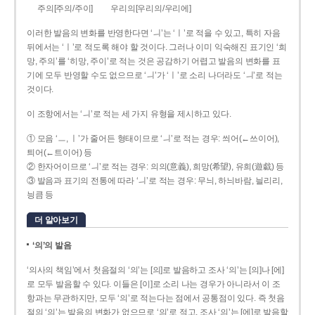
주의[주의/주이]
우리의[우리의/우리에]
이러한 발음의 변화를 반영한다면 ‘ㅢ’는 ‘ㅣ’로 적을 수 있고, 특히 자음
뒤에서는 ‘ㅣ’로 적도록 해야 할 것이다. 그러나 이미 익숙해진 표기인 ‘희
망, 주의’를 ‘히망, 주이’로 적는 것은 공감하기 어렵고 발음의 변화를 표
기에 모두 반영할 수도 없으므로 ‘ㅢ’가 ‘ㅣ’로 소리 나더라도 ‘ㅢ’로 적는
것이다.
이 조항에서는 ‘ㅢ’로 적는 세 가지 유형을 제시하고 있다.
① 모음 ‘ㅡ, ㅣ’가 줄어든 형태이므로 ‘ㅢ’로 적는 경우: 씌어(←쓰이어),
틔어(←트이어) 등
② 한자어이므로 ‘ㅢ’로 적는 경우: 의의(意義), 희망(希望), 유희(遊戱) 등
③ 발음과 표기의 전통에 따라 ‘ㅢ’로 적는 경우: 무늬, 하늬바람, 늴리리,
닁큼 등
더 알아보기
‘의’의 발음
‘의사의 책임’에서 첫음절의 ‘의’는 [의]로 발음하고 조사 ‘의’는 [의]나 [에]
로 모두 발음할 수 있다. 이들은 [이]로 소리 나는 경우가 아니라서 이 조
항과는 무관하지만, 모두 ‘의’로 적는다는 점에서 공통점이 있다. 즉 첫음
절의 ‘의’는 발음의 변화가 없으므로 ‘의’로 적고, 조사 ‘의’는 [에]로 발음할