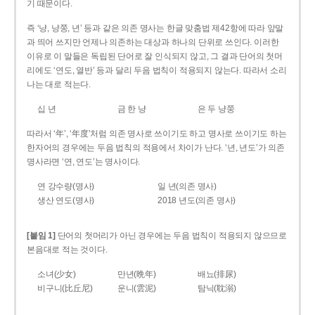
기 때문이다.
즉 ‘냥, 냥쭝, 년’ 등과 같은 의존 명사는 한글 맞춤법 제42항에 따라 앞말
과 띄어 쓰지만 언제나 의존하는 대상과 하나의 단위로 쓰인다. 이러한
이유로 이 말들은 독립된 단어로 잘 인식되지 않고, 그 결과 단어의 첫머
리에도 ‘연도, 열반’ 등과 달리 두음 법칙이 적용되지 않는다. 따라서 소리
나는 대로 적는다.
십 년
금 한 냥
은 두 냥쭝
따라서 ‘年’, ‘年度’처럼 의존 명사로 쓰이기도 하고 명사로 쓰이기도 하는
한자어의 경우에는 두음 법칙의 적용에서 차이가 난다. ‘년, 년도’가 의존
명사라면 ‘연, 연도’는 명사이다.
연 강수량(명사)
일 년(의존 명사)
생산 연도(명사)
2018 년도(의존 명사)
[붙임 1]
단어의 첫머리가 아닌 경우에는 두음 법칙이 적용되지 않으므로
본음대로 적는 것이다.
소녀(少女)
만년(晩年)
배뇨(排尿)
비구니(比丘尼)
운니(雲泥)
탐닉(耽溺)