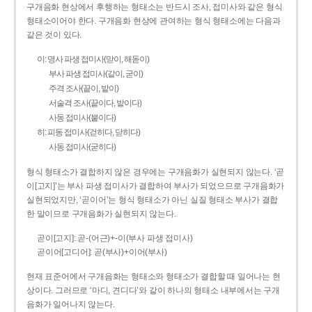
구개음화 현상에서 후행하는 형태소는 반드시 조사, 접미사와 같은 형식
형태소이어야 한다. 구개음화 현상에 관여하는 형식 형태소에는 다음과
같은 것이 있다.
이: 명사 파생 접미사(맏이, 해돋이)
부사 파생 접미사(같이, 굳이)
주격 조사(끝이, 밭이)
서술격 조사(끝이다, 밭이다)
사동 접미사(붙이다)
히: 피동 접미사(걷히다, 닫히다)
사동 접미사(굳히다)
형식 형태소가 결합하지 않은 경우에는 구개음화가 실현되지 않는다. ‘곧
이[고지]’는 부사 파생 접미사가 결합하여 부사가 되었으므로 구개음화가
실현되었지만, ‘곧이어’는 형식 형태소가 아닌 실질 형태소 부사가 결합
한 말이므로 구개음화가 실현되지 않는다.
곧이[고지]: 곧-­(어근)+­-이(부사 파생 접미사)
곧이어[고디어]: 곧(부사)+이어(부사)
현재 표준어에서 구개음화는 형태소와 형태소가 결합할 때 일어나는 현
상이다. 그러므로 ‘마디, 견디다’와 같이 하나의 형태소 내부에서는 구개
음화가 일어나지 않는다.