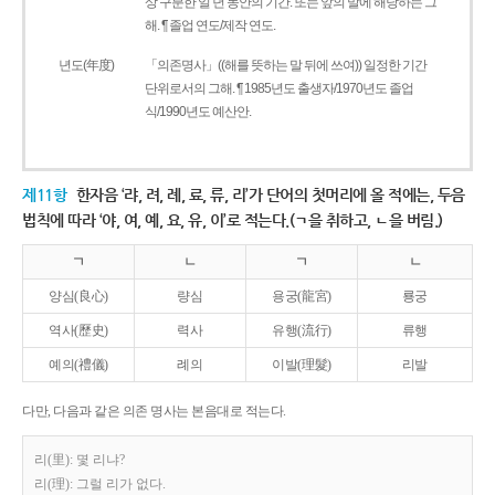
상 구분한 일 년 동안의 기간. 또는 앞의 말에 해당하는 그
해. ¶ 졸업 연도/제작 연도.
년도(年度)
「의존명사」((해를 뜻하는 말 뒤에 쓰여)) 일정한 기간
단위로서의 그해. ¶ 1985년도 출생자/1970년도 졸업
식/1990년도 예산안.
제11항
한자음 ‘랴, 려, 례, 료, 류, 리’가 단어의 첫머리에 올 적에는, 두음
법칙에 따라 ‘야, 여, 예, 요, 유, 이’로 적는다.(ㄱ을 취하고, ㄴ을 버림.)
ㄱ
ㄴ
ㄱ
ㄴ
양심(良心)
량심
용궁(龍宮)
룡궁
역사(歷史)
력사
유행(流行)
류행
예의(禮儀)
례의
이발(理髮)
리발
다만, 다음과 같은 의존 명사는 본음대로 적는다.
리(里): 몇 리냐?
리(理): 그럴 리가 없다.