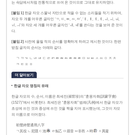
는 속담에서처럼 전통적으로 쓰여 온 것이므로 그대로 유지하였다.
[붙임 1]
한글 자모 스물넉 자만으로 적을 수 없는 소리들을 적기 위하여,
자모 두 개를 어우른 글자인 ‘ㄲ, ㄸ, ㅃ, ㅆ, ㅉ’, ‘ㅐ, ㅒ, ㅔ, ㅖ, ㅘ, ㅚ, ㅝ,
ㅟ, ㅢ’와 자모 세 개를 어우른 글자인 ‘ㅙ, ㅞ’를 쓴다는 것을 보여 준 것이
다.
[붙임 2]
사전에 올릴 적의 순서를 명확하게 하려고 제시한 것이다. 한편
받침 글자의 순서는 아래와 같다.
ㄱ ㄲ ㄳ ㄴ ㄵ ㄶ ㄷ ㄹ ㄺ ㄻ ㄼ ㄽ ㄾ ㄿ ㅀ ㅁ ㅂ ㅄ ㅅ ㅆ ㅇ ㅈ ㅊ
ㅋ ㅌ ㅍ ㅎ
더 알아보기
한글 자모 명칭의 유래
한글 자모의 수, 순서, 이름은 최세진(崔世珍)의 “훈몽자회(訓蒙字會)
(1527)”에서 비롯한다. 최세진은 “훈몽자회” 범례(凡例)에서 한글 자모가
초성에 쓰인 것과 종성에 쓰인 것을 짝을 지어 표시했는데, 그것이 자모
의 이름으로 이어졌다.
初聲終聲通用八字
ㄱ其役 ㄴ尼隱 ㄷ池
ㄹ梨乙 ㅁ眉音 ㅂ非邑 ㅅ時
ㆁ異凝