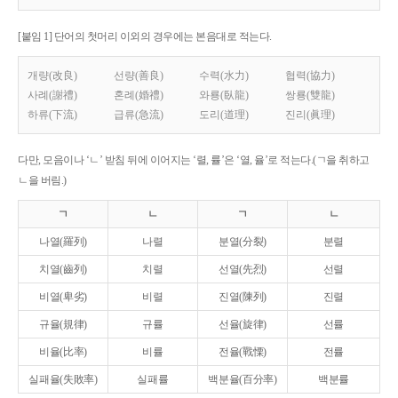
[붙임 1] 단어의 첫머리 이외의 경우에는 본음대로 적는다.
개량(改良)
선량(善良)
수력(水力)
협력(協力)
사례(謝禮)
혼례(婚禮)
와룡(臥龍)
쌍룡(雙龍)
하류(下流)
급류(急流)
도리(道理)
진리(眞理)
다만, 모음이나 ‘ㄴ’ 받침 뒤에 이어지는 ‘렬, 률’은 ‘열, 율’로 적는다.(ㄱ을 취하고
ㄴ을 버림.)
ㄱ
ㄴ
ㄱ
ㄴ
나열(羅列)
나렬
분열(分裂)
분렬
치열(齒列)
치렬
선열(先烈)
선렬
비열(卑劣)
비렬
진열(陳列)
진렬
규율(規律)
규률
선율(旋律)
선률
비율(比率)
비률
전율(戰慄)
전률
실패율(失敗率)
실패률
백분율(百分率)
백분률