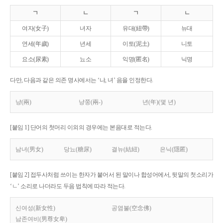
ㄱ
ㄴ
ㄱ
ㄴ
여자(女子)
녀자
유대(紐帶)
뉴대
연세(年歲)
년세
이토(泥土)
니토
요소(尿素)
뇨소
익명(匿名)
닉명
다만, 다음과 같은 의존 명사에서는 ‘냐, 녀’ 음을 인정한다.
냥(兩)
냥쭝(兩-)
년(年)(몇 년)
[붙임 1] 단어의 첫머리 이외의 경우에는 본음대로 적는다.
남녀(男女)
당뇨(糖尿)
결뉴(結紐)
은닉(隱匿)
[붙임 2] 접두사처럼 쓰이는 한자가 붙어서 된 말이나 합성어에서, 뒷말의 첫소리가
‘ㄴ’ 소리로 나더라도 두음 법칙에 따라 적는다.
신여성(新女性)
공염불(空念佛)
남존여비(男尊女卑)