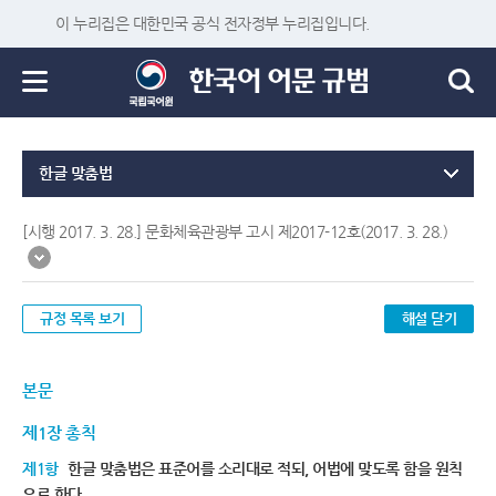
이 누리집은 대한민국 공식 전자정부 누리집입니다.
한글 맞춤법
[시행 2017. 3. 28.] 문화체육관광부 고시 제2017-12호(2017. 3. 28.)
규정 목록 보기
해설 닫기
본문
제1장 총칙
제1항
한글 맞춤법은 표준어를 소리대로 적되, 어법에 맞도록 함을 원칙
으로 한다.