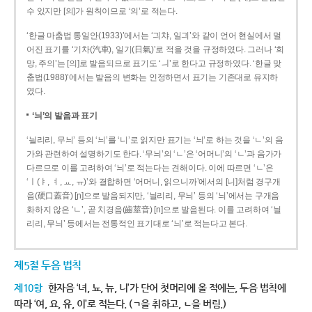
수 있지만 [의]가 원칙이므로 ‘의’로 적는다.
‘한글 마춤법 통일안(1933)’에서는 ‘긔챠, 일긔’와 같이 언어 현실에서 멀
어진 표기를 ‘기차(汽車), 일기(日氣)’로 적을 것을 규정하였다. 그러나 ‘희
망, 주의’는 [의]로 발음되므로 표기도 ‘ㅢ’로 한다고 규정하였다. ‘한글 맞
춤법(1988)’에서는 발음의 변화는 인정하면서 표기는 기존대로 유지하
였다.
‘늬’의 발음과 표기
‘늴리리, 무늬’ 등의 ‘늬’를 ‘니’로 읽지만 표기는 ‘늬’로 하는 것을 ‘ㄴ’의 음
가와 관련하여 설명하기도 한다. ‘무늬’의 ‘ㄴ’은 ‘어머니’의 ‘ㄴ’과 음가가
다르므로 이를 고려하여 ‘늬’로 적는다는 견해이다. 이에 따르면 ‘ㄴ’은
‘ㅣ(ㅑ, ㅕ, ㅛ, ㅠ)’와 결합하면 ‘어머니, 읽으니까’에서의 [니]처럼 경구개
음(硬口蓋音) [ɲ]으로 발음되지만, ‘늴리리, 무늬’ 등의 ‘늬’에서는 구개음
화하지 않은 ‘ㄴ’, 곧 치경음(齒莖音) [n]으로 발음된다. 이를 고려하여 ‘늴
리리, 무늬’ 등에서는 전통적인 표기대로 ‘늬’로 적는다고 본다.
제5절 두음 법칙
제10항
한자음 ‘녀, 뇨, 뉴, 니’가 단어 첫머리에 올 적에는, 두음 법칙에
따라 ‘여, 요, 유, 이’로 적는다. (ㄱ을 취하고, ㄴ을 버림.)