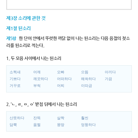
제3장 소리에 관한 것
제1절 된소리
제5항
한 단어 안에서 뚜렷한 까닭 없이 나는 된소리는 다음 음절의 첫소
리를 된소리로 적는다.
1. 두 모음 사이에서 나는 된소리
소쩍새
어깨
오빠
으뜸
아끼다
기쁘다
깨끗하다
어떠하다
해쓱하다
가끔
거꾸로
부썩
어찌
이따금
2. ‘ㄴ, ㄹ, ㅁ, ㅇ’ 받침 뒤에서 나는 된소리
산뜻하다
잔뜩
살짝
훨씬
담뿍
움찔
몽땅
엉뚱하다