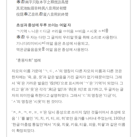
兩字只取本字之釋俚語爲聲
其尼池梨眉非時異八音用於初聲
役隱
乙音邑
凝八音用於終聲
초성과 종성에 두루 쓰이는 여덟 자
ㄱ기역 ㄴ니은 ㄷ디귿 ㄹ리을 ㅁ미음 ㅂ비읍 ㅅ시옷 ㆁ
두 자는 다만 그 글자의 우리말 뜻을 취해 소리로 사용한다.
기니디리미비시
여덟 음은 초성에 사용되고,
역은귿을음읍옷
여덟 음은 종성에 사용된다.
“훈몽자회” 범례
자모의 이름 가운데 ‘ㄱ, ㄷ, ㅅ’의 명칭이 다른 자모의 이름과 다른 것은
한자에는 ‘윽, 읃, 읏’과 같은 발음을 가진 글자가 없기 때문이었다. 그래
서 ‘윽’은 가까운 발음인 ‘役(역)’으로 표시하여 ‘ㄱ’은 ‘기역’이 되었다. 그
리고 ‘읃’과 ‘읏’은 각각 ‘末(귿 말)’과 ‘衣(옷 의)’로 표기하고, 두 글자는 글
자의 의미만을 취한다고 설명하였다. 그래서 ‘ㄷ’의 명칭은 ‘디귿’이,
‘ㅅ’의 명칭은 ‘시옷’이 된 것이다.
‘ㅈ, ㅊ, ㅋ, ㅌ, ㅍ, ㅎ’은 당시 종성으로 쓰이지 않던 것들이어서 초성에 모
음 ‘ㅣ’를 붙인 ‘지, 치, 키, 티, 피, 히’로만 음가를 나타내 주었는데, 1933년
‘한글 마춤법 통일안’에서 ‘지읒, 치읓, 키읔, 티읕, 피읖, 히읗’과 같은 이름
이 확정되었다.