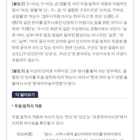
[붙임 2]
‘신-여성, 구-여성, 공-염불’은 이미 두음 법칙이 적용된 자립적인
명사 ‘여성, 염불’에 ‘신-, 구-, 공-’이 결합한 구조이므로 ‘신여성, 구여성,
공염불’로 적는다. ‘접두사처럼 쓰이는 한자’라고 한 것은 ‘신(新), 구
(舊)’와 같은 한자를 접두사로만 단정하기 어렵다는 점을 밝힌 것이다. 실
제로 ‘구(舊)’는 ‘구 시민 회관’과 같은 구성에서는 관형사로도 쓰인다. ‘남
존­-여비, 남부-­여대’ 등은 엄밀히 말하면 합성어는 아니지만, ‘남존’, ‘여
비’, ‘남부’, ‘여대’ 등이 마치 단어와 같이 인식되어 두음 법칙이 적용된 형
태로 굳어져 쓰이고 있는 것이다. 한편 ‘신년도, 구년도’ 등은 발음이 [신
년도], [구ː년도]이며 ‘신년­-도, 구년-­도’로 분석되는 구조이므로 이 규정이
적용되지 않는다.
[붙임 3]
둘 이상의 단어로 이루어진 고유 명사를 붙여 쓰는 경우에도, 결
합된 각 단어를 두음 법칙에 따라 적는다. 따라서 ‘한국 여자 농구 연맹’을
붙여서 쓰면 ‘한국여자농구연맹’이 된다.
더 알아보기
두음 법칙의 적용
두음 법칙의 적용에 차이가 있는 ‘연도’와 ‘년도’는 “표준국어대사전”에서
이러한 차이점을 확인할 수 있다.
연도(年度)
「명사」 사무나 회계 결산 따위의 처리를 위하여 편의