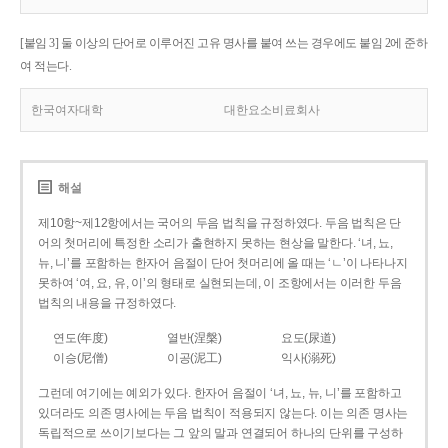
[붙임 3] 둘 이상의 단어로 이루어진 고유 명사를 붙여 쓰는 경우에도 붙임 2에 준하
여 적는다.
한국여자대학
대한요소비료회사
해설
제10항~제12항에서는 국어의 두음 법칙을 규정하였다. 두음 법칙은 단
어의 첫머리에 특정한 소리가 출현하지 못하는 현상을 말한다. ‘녀, 뇨,
뉴, 니’를 포함하는 한자어 음절이 단어 첫머리에 올 때는 ‘ㄴ’이 나타나지
못하여 ‘여, 요, 유, 이’의 형태로 실현되는데, 이 조항에서는 이러한 두음
법칙의 내용을 규정하였다.
연도(年度)
열반(涅槃)
요도(尿道)
이승(尼僧)
이공(泥工)
익사(溺死)
그런데 여기에는 예외가 있다. 한자어 음절이 ‘녀, 뇨, 뉴, 니’를 포함하고
있더라도 의존 명사에는 두음 법칙이 적용되지 않는다. 이는 의존 명사는
독립적으로 쓰이기보다는 그 앞의 말과 연결되어 하나의 단위를 구성하