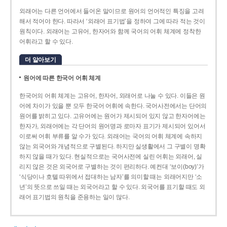
외래어는 다른 언어에서 들어온 말이므로 원어의 언어적인 특징을 고려
해서 적어야 한다. 따라서 ‘외래어 표기법’을 정하여 그에 따라 적는 것이
원칙이다. 외래어는 고유어, 한자어와 함께 국어의 어휘 체계에 정착한
어휘라고 할 수 있다.
더 알아보기
원어에 따른 한국어 어휘 체계
한국어의 어휘 체계는 고유어, 한자어, 외래어로 나눌 수 있다. 이들은 원
어에 차이가 있을 뿐 모두 한국어 어휘에 속한다. 국어사전에서는 단어의
원어를 밝히고 있다. 고유어에는 원어가 제시되어 있지 않고 한자어에는
한자가, 외래어에는 각 단어의 원어명과 로마자 표기가 제시되어 있어서
이로써 어휘 부류를 알 수가 있다. 외래어는 국어의 어휘 체계에 속하지
않는 외국어와 개념적으로 구별된다. 하지만 실생활에서 그 구별이 명확
하지 않을 때가 있다. 현실적으로는 국어사전에 실린 어휘는 외래어, 실
리지 않은 것은 외국어로 구별하는 것이 편리하다. 예컨대 ‘보이(boy)’가
‘식당이나 호텔 따위에서 접대하는 남자’를 의미할 때는 외래어지만 ‘소
년’의 뜻으로 쓰일 때는 외국어라고 할 수 있다. 외국어를 표기할 때도 외
래어 표기법의 원칙을 준용하는 일이 많다.