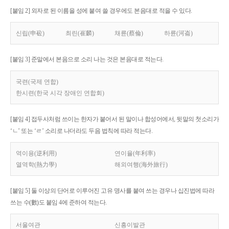
[붙임 2] 외자로 된 이름을 성에 붙여 쓸 경우에도 본음대로 적을 수 있다.
신립(申砬)
최린(崔麟)
채륜(蔡倫)
하륜(河崙)
[붙임 3] 준말에서 본음으로 소리 나는 것은 본음대로 적는다.
국련(국제 연합)
한시련(한국 시각 장애인 연합회)
[붙임 4] 접두사처럼 쓰이는 한자가 붙어서 된 말이나 합성어에서, 뒷말의 첫소리가
‘ㄴ’ 또는 ‘ㄹ’ 소리로 나더라도 두음 법칙에 따라 적는다.
역이용(逆利用)
연이율(年利率)
열역학(熱力學)
해외여행(海外旅行)
[붙임 5] 둘 이상의 단어로 이루어진 고유 명사를 붙여 쓰는 경우나 십진법에 따라
쓰는 수(數)도 붙임 4에 준하여 적는다.
서울여관
신흥이발관