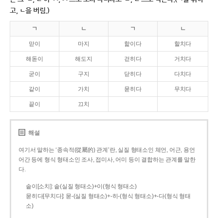
고, ㄴ을 버림.)
ㄱ
ㄴ
ㄱ
ㄴ
맏이
마지
핥이다
할치다
해돋이
해도지
걷히다
거치다
굳이
구지
닫히다
다치다
같이
가치
묻히다
무치다
끝이
끄치
해설
여기서 말하는 ‘종속적(從屬的) 관계’란, 실질 형태소인 체언, 어근, 용언
어간 등에 형식 형태소인 조사, 접미사, 어미 등이 결합하는 관계를 말한
다.
솥이[소치]: 솥(실질 형태소)+이(형식 형태소)
묻히다[무치다]: 묻­-(실질 형태소)+­-히­-(형식 형태소)+-다(형식 형태
소)