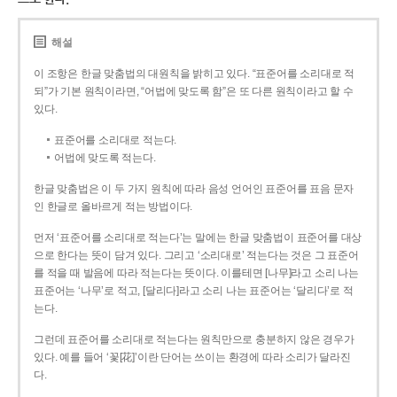
해설
이 조항은 한글 맞춤법의 대원칙을 밝히고 있다. “표준어를 소리대로 적
되”가 기본 원칙이라면, “어법에 맞도록 함”은 또 다른 원칙이라고 할 수
있다.
표준어를 소리대로 적는다.
어법에 맞도록 적는다.
한글 맞춤법은 이 두 가지 원칙에 따라 음성 언어인 표준어를 표음 문자
인 한글로 올바르게 적는 방법이다.
먼저 ‘표준어를 소리대로 적는다’는 말에는 한글 맞춤법이 표준어를 대상
으로 한다는 뜻이 담겨 있다. 그리고 ‘소리대로’ 적는다는 것은 그 표준어
를 적을 때 발음에 따라 적는다는 뜻이다. 이를테면 [나무]라고 소리 나는
표준어는 ‘나무’로 적고, [달리다]라고 소리 나는 표준어는 ‘달리다’로 적
는다.
그런데 표준어를 소리대로 적는다는 원칙만으로 충분하지 않은 경우가
있다. 예를 들어 ‘꽃[花]’이란 단어는 쓰이는 환경에 따라 소리가 달라진
다.