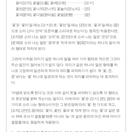
……………
꽃이[꼬치], 꽃을[꼬츨], 꽃에[꼬체]
[꼬ㅊ]
…
꽃만[꼰만], 꽃나무[꼰나무], 꽃놀이[꼰노리]
[꼰]
………
꽃과[꼳꽈], 꽃다발[꼳따발], 꽃밭[꼳빧]
[꼳]
‘꽃’은 ‘꽃이’일 때는 [꼬ㅊ]으로, ‘꽃만’일 때는 [꼰]으로, ‘꽃과’일 때는 [꼳]
으로 소리 난다. 만약 ‘표준어를 소리대로 적는다’는 원칙만 적용한다면,
[꼬치]로 소리 나는 말은 ‘꼬치’로, [꼰만]으로 소리 나는 말은 ‘꼰만’으로,
[꼳꽈]로 소리 나는 말은 ‘꼳꽈’로 적게 되어 ‘꽃[花]’이라는 하나의 말이 여
러 형태로 적히게 된다.
그런데 이처럼 의미가 같은 하나의 말을 여러 가지 형태로 적으면 그것이
무슨 말인지 알아보기가 쉽지 않다. 의미가 같은 하나의 말은 형태를 하
나로 고정하여 일관되게 적어야 의미를 파악하기가 쉽다. 즉 ‘꽃, 꼰,
꼳’보다는 ‘꽃’ 하나로 일관되게 적는 것이 의미를 파악하는 데 효과적이
다.
‘어법에 맞도록 한다’는 것은 이와 같이 뜻을 파악하기 쉽도록 각 형태소
의 본모양을 밝혀 적는다는 말이다. 이에 따라 ‘꽃’은 [꼬ㅊ], [꼰], [꼳]의 세
가지로 소리 나는 형태소이지만 그 본모양에 따라 ‘꽃’ 한 가지로 적고,
[꼬치], [꼰만], [꼳꽈]도 ‘꽃이, 꽃만, 꽃과’로 적게 된다. 이는 ‘꽃’과 같은 명
사 뒤에 조사가 결합할 때뿐 아니라 ‘늙-’과 같은 용언의 어간 뒤에 어미가
결합할 때도 동일하게 적용된다.