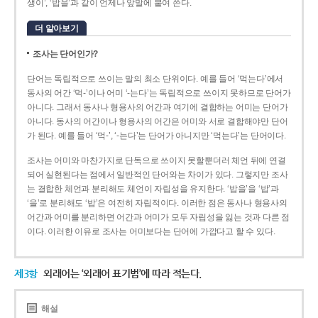
생이’, ‘밥을’과 같이 언제나 앞말에 붙여 쓴다.
더 알아보기
조사는 단어인가?
단어는 독립적으로 쓰이는 말의 최소 단위이다. 예를 들어 ‘먹는다’에서
동사의 어간 ‘먹-­’이나 어미 ‘­-는다’는 독립적으로 쓰이지 못하므로 단어가
아니다. 그래서 동사나 형용사의 어간과 여기에 결합하는 어미는 단어가
아니다. 동사의 어간이나 형용사의 어간은 어미와 서로 결합해야만 단어
가 된다. 예를 들어 ‘먹-’, ‘-는다’는 단어가 아니지만 ‘먹는다’는 단어이다.
조사는 어미와 마찬가지로 단독으로 쓰이지 못할뿐더러 체언 뒤에 연결
되어 실현된다는 점에서 일반적인 단어와는 차이가 있다. 그렇지만 조사
는 결합한 체언과 분리해도 체언이 자립성을 유지한다. ‘밥을’을 ‘밥’과
‘을’로 분리해도 ‘밥’은 여전히 자립적이다. 이러한 점은 동사나 형용사의
어간과 어미를 분리하면 어간과 어미가 모두 자립성을 잃는 것과 다른 점
이다. 이러한 이유로 조사는 어미보다는 단어에 가깝다고 할 수 있다.
제3항
외래어는 ‘외래어 표기법’에 따라 적는다.
해설