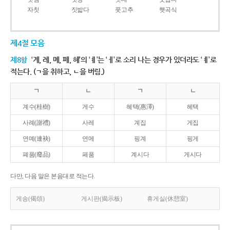
자칫
짓밟다
풋고추
햇곡식
제4절 모음
제8항
‘계, 례, 몌, 폐, 혜’의 ‘ㅖ’는 ‘ㅔ’로 소리 나는 경우가 있더라도 ‘ㅖ’로
적는다. (ㄱ을 취하고, ㄴ을 버림.)
ㄱ
ㄴ
ㄱ
ㄴ
계수(桂樹)
게수
혜택(惠澤)
헤택
사례(謝禮)
사레
계집
게집
연몌(連袂)
연메
핑계
핑게
폐품(廢品)
페품
계시다
게시다
다만, 다음 말은 본음대로 적는다.
게송(偈頌)
게시판(揭示板)
휴게실(休憩室)