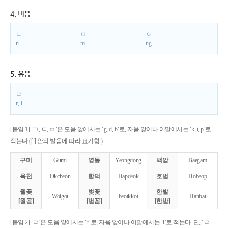
4. 비음
ㄴ
ㅁ
ㅇ
n
m
ng
5. 유음
ㄹ
r, l
[붙임 1] ‘ㄱ, ㄷ, ㅂ’은 모음 앞에서는 ‘g, d, b’로, 자음 앞이나 어말에서는 ‘k, t, p’로
적는다.([ ] 안의 발음에 따라 표기함.)
구미
Gumi
영동
Yeongdong
백암
Baegam
옥천
Okcheon
합덕
Hapdeok
호법
Hobeop
월곶
벚꽃
한밭
Wolgot
beotkkot
Hanbat
[월곧]
[벋꼳]
[한받]
[붙임 2] ‘ㄹ’은 모음 앞에서는 ‘r’로, 자음 앞이나 어말에서는 ‘l’로 적는다. 단, ‘ㄹ