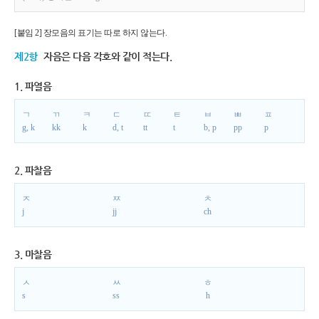
[붙임 2] 장모음의 표기는 따로 하지 않는다.
제2항
자음은 다음 각호와 같이 적는다.
1. 파열음
ㄱ
ㄲ
ㅋ
ㄷ
ㄸ
ㅌ
ㅂ
ㅃ
ㅍ
g, k
kk
k
d, t
tt
t
b, p
pp
p
2. 파찰음
ㅈ
ㅉ
ㅊ
j
jj
ch
3. 마찰음
ㅅ
ㅆ
ㅎ
s
ss
h