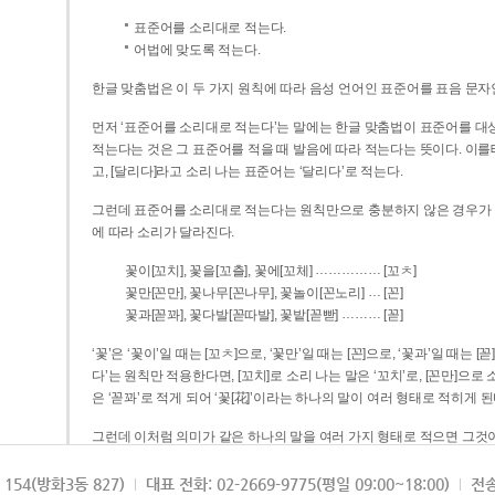
표준어를 소리대로 적는다.
어법에 맞도록 적는다.
한글 맞춤법은 이 두 가지 원칙에 따라 음성 언어인 표준어를 표음 문자
먼저 ‘표준어를 소리대로 적는다’는 말에는 한글 맞춤법이 표준어를 대상
적는다는 것은 그 표준어를 적을 때 발음에 따라 적는다는 뜻이다. 이를테면 [나무]라고 소리 나는 표준어는 ‘나무’로 적
고, [달리다]라고 소리 나는 표준어는 ‘달리다’로 적는다.
그런데 표준어를 소리대로 적는다는 원칙만으로 충분하지 않은 경우가 있다
에 따라 소리가 달라진다.
……………
꽃이[꼬치], 꽃을[꼬츨], 꽃에[꼬체]
[꼬ㅊ]
…
꽃만[꼰만], 꽃나무[꼰나무], 꽃놀이[꼰노리]
[꼰]
………
꽃과[꼳꽈], 꽃다발[꼳따발], 꽃밭[꼳빧]
[꼳]
‘꽃’은 ‘꽃이’일 때는 [꼬ㅊ]으로, ‘꽃만’일 때는 [꼰]으로, ‘꽃과’일 때는
다’는 원칙만 적용한다면, [꼬치]로 소리 나는 말은 ‘꼬치’로, [꼰만]으로 소리 나는 말은 ‘꼰만’으로, [꼳꽈]로 소리 나는 말
은 ‘꼳꽈’로 적게 되어 ‘꽃[花]’이라는 하나의 말이 여러 형태로 적히게 된
그런데 이처럼 의미가 같은 하나의 말을 여러 가지 형태로 적으면 그것이
은 하나의 말은 형태를 하나로 고정하여 일관되게 적어야 의미를 파악하기가 
되게 적는 것이 의미를 파악하는 데 효과적이다.
154(방화3동 827)
대표 전화: 02-2669-9775(평일 09:00~18:00)
전송