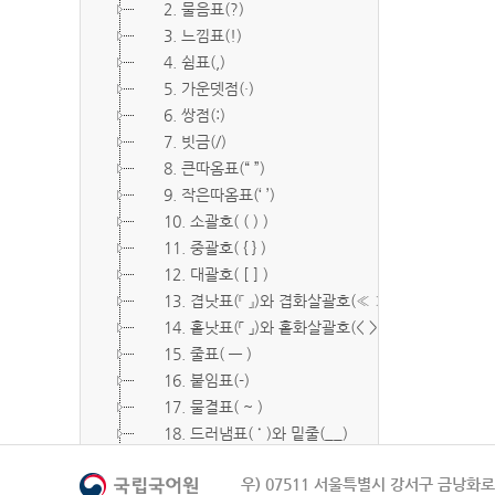
2. 물음표(?)
3. 느낌표(!)
4. 쉼표(,)
5. 가운뎃점(·)
6. 쌍점(:)
7. 빗금(/)
8. 큰따옴표(“ ”)
9. 작은따옴표(‘ ’)
10. 소괄호( ( ) )
11. 중괄호( { } )
12. 대괄호( [ ] )
13. 겹낫표(『 』)와 겹화살괄호(≪ ≫)
14. 홑낫표(「 」)와 홑화살괄호(< >)
15. 줄표( ― )
16. 붙임표(-)
17. 물결표( ~ )
18. 드러냄표( ˙ )와 밑줄(__)
19. 숨김표( O, X )
우) 07511 서울특별시 강서구 금낭화로 
20. 빠짐표( □ )