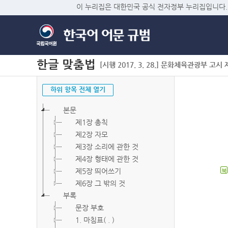
이 누리집은 대한민국 공식 전자정부 누리집입니다.
한글 맞춤법
[시행 2017. 3. 28.] 문화체육관광부 고시 제2
하위 항목 전체 열기
본문
제1장 총칙
제2장 자모
제3장 소리에 관한 것
제4장 형태에 관한 것
제5장 띄어쓰기
북
제6장 그 밖의 것
부록
문장 부호
1. 마침표( . )