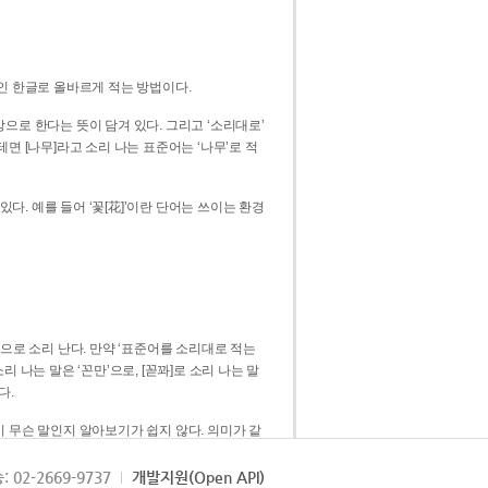
인 한글로 올바르게 적는 방법이다.
으로 한다는 뜻이 담겨 있다. 그리고 ‘소리대로’
. 예를 들어 ‘꽃[花]’이란 단어는 쓰이는 환경
 [꼳]으로 소리 난다. 만약 ‘표준어를 소리대로 적는
다.
 무슨 말인지 알아보기가 쉽지 않다. 의미가 같
쉽다. 즉 ‘꽃, 꼰, 꼳’보다는 ‘꽃’ 하나로 일관
: 02-2669-9737
개발지원(Open API)