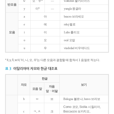
w
오ㆍ우*
―
walkirias 왈키리아스
반모음
y
이*
―
yungla 융글라
a
아
braceo 브라세오
e
에
reloj 렐로
모음
i
이
Lulio 룰리오
o
오
ocal 오칼
u
우
viudedad 비우데다드
* ll, y, ñ, w의 '이, 니, 오, 우'는 다른 모음과 결합할 때 합쳐서 1 음절로 적는다.
표 3
이탈리아어 자모와 한글 대조표
한글
자모
보기
자음
모음 앞
앞ㆍ어말
b
ㅂ
브
Bologna 볼로냐, bravo 브라보
Como 코모, Sicilia 시칠리아,
c
ㅋ, ㅊ
크
Boccaccio 보카치오,