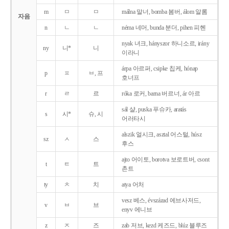
m
ㅁ
ㅁ
málna 말너, bomba 봄버, álom 알롬
자음
n
ㄴ
ㄴ
néma 네머, bunda 분더, pihen 피헨
nyak 녀크, hányszor 하니소르, irány
ny
니*
니
이라니
árpa 아르퍼, csipke 칩케, hónap
p
ㅍ
ㅂ, 프
호너프
r
ㄹ
르
róka 로커, barna 버르너, ár 아르
sál 샬, puska 푸슈카, aratás
s
시*
슈, 시
어러타시
alszik 얼시크, asztal 어스털, húsz
sz
ㅅ
스
후스
ajto 어이토, borotva 보로트버, csont
t
ㅌ
트
촌트
ty
ㅊ
치
atya 어처
vesz 베스, évszázad 에브사저드,
v
ㅂ
브
enyv 에니브
z
ㅈ
즈
zab 저브, kezd 케즈드, blúz 블루즈