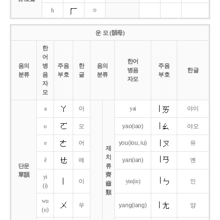
h
ㅎ
운 모 (韻母)
한
어
한어
음의
병
주음
한
음의
주음
병음
한글
분류
음
부호
글
분류
부호
자모
자
모
a
아
yai
야이
o
오
yao
(iao)
야오
e
어
you
(iou,
iu)
유
제
치
ê
에
yan
(ian)
옌
단운
류
單韻
齊
yi
이
yin(in)
인
齒
(i)
類
wu
우
yang
(iang)
양
(u)