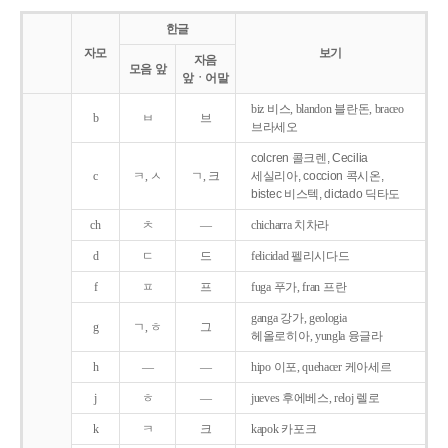
한글
자모
보기
자음
모음 앞
앞ㆍ어말
biz 비스, blandon 블란돈, braceo
b
ㅂ
브
브라세오
colcren 콜크렌, Cecilia
c
ㅋ, ㅅ
ㄱ, 크
세실리아, coccion 콕시온,
bistec 비스텍, dictado 딕타도
ch
ㅊ
―
chicharra 치차라
d
ㄷ
드
felicidad 펠리시다드
f
ㅍ
프
fuga 푸가, fran 프란
ganga 강가, geologia
g
ㄱ, ㅎ
그
헤올로히아, yungla 융글라
h
―
―
hipo 이포, quehacer 케아세르
j
ㅎ
―
jueves 후에베스, reloj 렐로
k
ㅋ
크
kapok 카포크