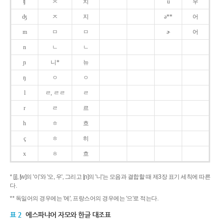
ʧ
ㅊ
치
u
우
ʤ
ㅈ
지
ə**
어
m
ㅁ
ㅁ
ɚ
어
n
ㄴ
ㄴ
ɲ
니*
뉴
ŋ
ㅇ
ㅇ
l
ㄹ, ㄹㄹ
ㄹ
r
ㄹ
르
h
ㅎ
흐
ç
ㅎ
히
x
ㅎ
흐
* [j], [w]의 '이'와 '오, 우', 그리고 [ɲ]의 '니'는 모음과 결합할 때 제3장 표기 세칙에 따른
다.
** 독일어의 경우에는 '에', 프랑스어의 경우에는 '으'로 적는다.
표 2
에스파냐어 자모와 한글 대조표