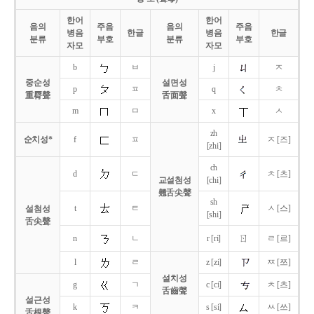
한어
한어
음의
주음
음의
주음
병음
한글
병음
한글
분류
부호
분류
부호
자모
자모
b
ㅂ
j
ㅈ
중순성
설면성
p
ㅍ
q
ㅊ
重脣聲
舌面聲
m
ㅁ
x
ㅅ
zh
순치성*
f
ㅍ
ㅈ [즈]
[zhi]
ch
d
ㄷ
ㅊ [츠]
교설첨성
[chi]
翹舌尖聲
sh
t
ㅌ
ㅅ [스]
설첨성
[shi]
舌尖聲
ㄖ
n
ㄴ
r [ri]
ㄹ [르]
l
ㄹ
z [zi]
ㅉ [쯔]
설치성
g
ㄱ
c [ci]
ㅊ [츠]
舌齒聲
설근성
k
ㅋ
s [si]
ㅆ [쓰]
舌根聲