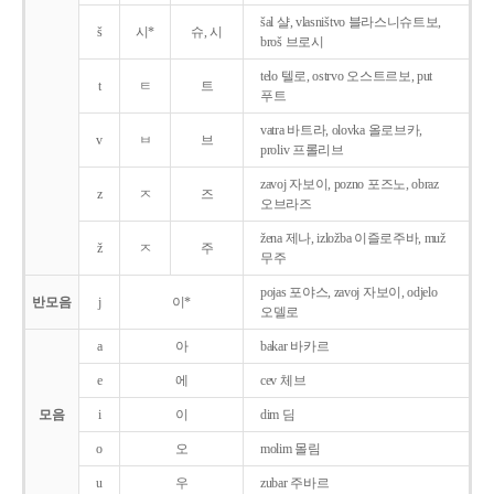
šal 샬, vlasništvo 블라스니슈트보,
š
시*
슈, 시
broš 브로시
telo 텔로, ostrvo 오스트르보, put
t
ㅌ
트
푸트
vatra 바트라, olovka 올로브카,
v
ㅂ
브
proliv 프롤리브
zavoj 자보이, pozno 포즈노, obraz
z
ㅈ
즈
오브라즈
žena 제나, izložba 이즐로주바, muž
ž
ㅈ
주
무주
pojas 포야스, zavoj 자보이, odjelo
반모음
j
이*
오델로
a
아
bakar 바카르
e
에
cev 체브
모음
i
이
dim 딤
o
오
molim 몰림
u
우
zubar 주바르