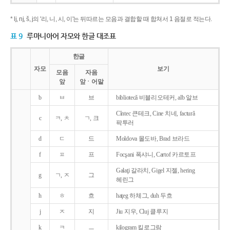
* lj, nj, š, j의 '리, 니, 시, 이'는 뒤따르는 모음과 결합할 때 합쳐서 1 음절로 적는다.
표 9
루마니아어 자모와 한글 대조표
한글
자모
보기
모음
자음
앞
앞ㆍ어말
b
ㅂ
브
bibliotecǎ 비블리오테커, alb 알브
Cîntec 큰테크, Cine 치네, facturǎ
c
ㅋ, ㅊ
ㄱ, 크
팍투러
d
ㄷ
드
Moldova 몰도바, Brad 브라드
f
ㅍ
프
Focşani 폭샤니, Cartof 카르토프
Galaţi 갈라치, Gigel 지젤, hering
g
ㄱ, ㅈ
그
헤린그
h
ㅎ
흐
haţeg 하체그, duh 두흐
j
ㅈ
지
Jiu 지우, Cluj 클루지
k
ㅋ
ㅡ
kilogram 킬로그람