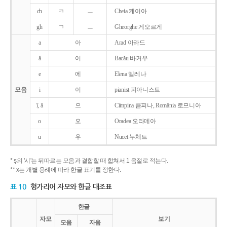
ch
ㅋ
ㅡ
Cheia 케이아
gh
ㄱ
ㅡ
Gheorghe 게오르게
a
아
Arad 아라드
ǎ
어
Bacǎu 바커우
e
에
Elena 엘레나
모음
i
이
pianist 피아니스트
î, â
으
Cîmpina 큼피나, România 로므니아
o
오
Oradea 오라데아
u
우
Nucet 누체트
* ş의 '시'는 뒤따르는 모음과 결합할 때 합쳐서 1 음절로 적는다.
** x는 개별 용례에 따라 한글 표기를 정한다.
표 10
헝가리어 자모와 한글 대조표
한글
자모
보기
모음
자음