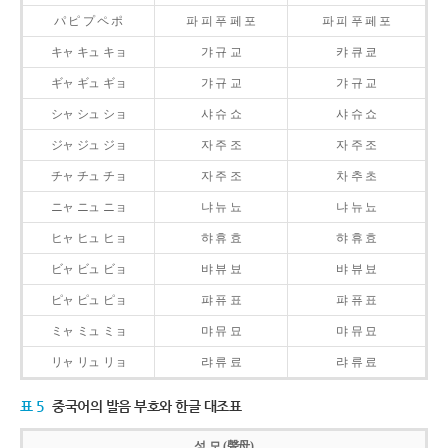
パ ピ プ ペ ポ
파 피 푸 페 포
파 피 푸 페 포
キャ キュ キョ
갸 규 교
캬 큐 쿄
ギャ ギュ ギョ
갸 규 교
갸 규 교
シャ シュ ショ
샤 슈 쇼
샤 슈 쇼
ジャ ジュ ジョ
자 주 조
자 주 조
チャ チュ チョ
자 주 조
차 추 초
ニャ ニュ ニョ
냐 뉴 뇨
냐 뉴 뇨
ヒャ ヒュ ヒョ
햐 휴 효
햐 휴 효
ビャ ビュ ビョ
뱌 뷰 뵤
뱌 뷰 뵤
ピャ ピュ ピョ
퍄 퓨 표
퍄 퓨 표
ミャ ミュ ミョ
먀 뮤 묘
먀 뮤 묘
リャ リュ リョ
랴 류 료
랴 류 료
표 5
중국어의 발음 부호와 한글 대조표
성 모 (聲母)