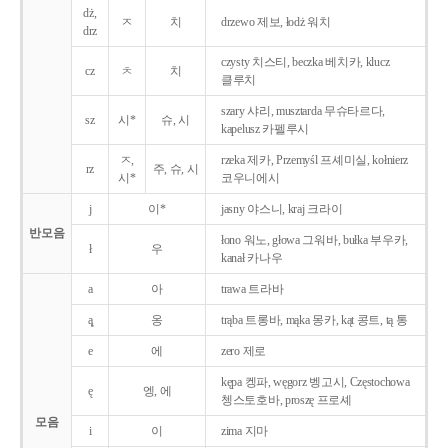
dż,
ㅈ
치
drzewo 제보, łodż 워치
drz
czysty 치스티, beczka 베치카, klucz
cz
ㅊ
치
클루치
szary 샤리, musztarda 무슈타르다,
sz
시*
슈, 시
kapelusz 카펠루시
ㅈ,
rzeka 제카, Przemyśl 프셰미실, kołnierz
rz
주, 슈, 시
시*
코우니에시
j
이*
jasny 야스니, kraj 크라이
반모음
łono 워노, głowa 그워바, bułka 부우카,
ł
우
kanał 카나우
a
아
trawa 트라바
ą̨
옹
trąba 트롱바, mąka 몽카, kąt 콩트, tą 통
e
에
zero 제로
kępa 켕파, węgorz 벵고시, Częstochowa
ę
엥, 에
쳉스토호바, proszę 프로셰
모음
i
이
zima 지마