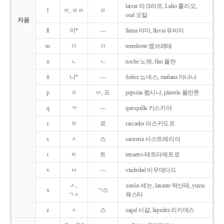
lacrar 라크라르, Lulio 룰리오,
l
ㄹ, ㄹㄹ
ㄹ
ocal 오칼
자음
ll
이*
―
llama 야마, lluvia 유비아
m
ㅁ
ㅁ
membrete 멤브레테
n
ㄴ
ㄴ
noche 노체, flan 플란
ñ
니*
―
ñoñez 뇨녜스, mañana 마냐나
p
ㅍ
ㅂ, 프
pepsina 펩시나, plantón 플란톤
q
ㅋ
―
quisquilla 키스키야
r
ㄹ
르
rascador 라스카도르
s
ㅅ
스
sastreria 사스트레리아
t
ㅌ
트
tetraetro 테트라에트로
v
ㅂ
―
viudedad 비우데다드
ㅅ,
xenón 세논, laxante 락산테, yuxta
x
ㄱ스
ㄱㅅ
육스타
z
ㅅ
스
zagal 사갈, liquidez 리키데스