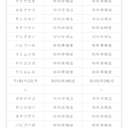
ア イ ウ エ オ
아 이 우 에 오
아 이 우 에 오
カ キ ク ケ コ
가 기 구 게 고
카 키 쿠 케 코
サ シ ス セ ソ
사 시 스 세 소
사 시 스 세 소
タ チ ツ テ ト
다 지 쓰 데 도
타 치 쓰 테 토
ナ ニ ヌ ネ ノ
나 니 누 네 노
나 니 누 네 노
ハ ヒ フ ヘ ホ
하 히 후 헤 호
하 히 후 헤 호
マ ミ ム メ モ
마 미 무 메 모
마 미 무 메 모
ヤ イ ユ エ ヨ
야 이 유 에 요
야 이 유 에 요
ラ リ ル レ ロ
라 리 루 레 로
라 리 루 레 로
ワ (ヰ) ウ (ヱ) ヲ
와 (이) 우 (에) 오
와 (이) 우 (에) 오
ン
ㄴ
ガ ギ グ ゲ ゴ
가 기 구 게 고
가 기 구 게 고
ザ ジ ズ ゼ ゾ
자 지 즈 제 조
자 지 즈 제 조
ダ ヂ ヅ デ ド
다 지 즈 데 도
다 지 즈 데 도
バ ビ ブ ベ ボ
바 비 부 베 보
바 비 부 베 보