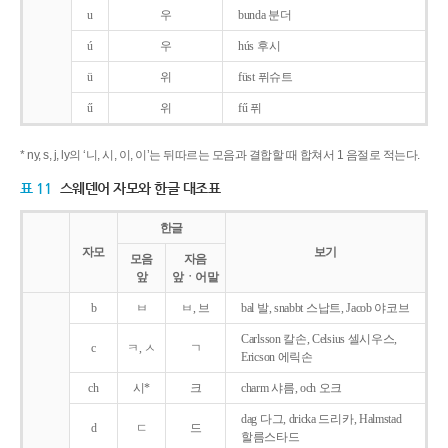
u
우
bunda 분더
ú
우
hús 후시
ü
위
füst 퓌슈트
ű
위
fű 퓌
* ny, s, j, ly의 ‘니, 시, 이, 이’는 뒤따르는 모음과 결합할 때 합쳐서 1 음절로 적는다.
표 11
스웨덴어 자모와 한글 대조표
한글
자모
보기
모음
자음
앞
앞ㆍ어말
b
ㅂ
ㅂ, 브
bal 발, snabbt 스납트, Jacob 야코브
Carlsson 칼손, Celsius 셀시우스,
c
ㅋ, ㅅ
ㄱ
Ericson 에릭손
ch
시*
크
charm 샤름, och 오크
dag 다그, dricka 드리카, Halmstad
d
ㄷ
드
할름스타드