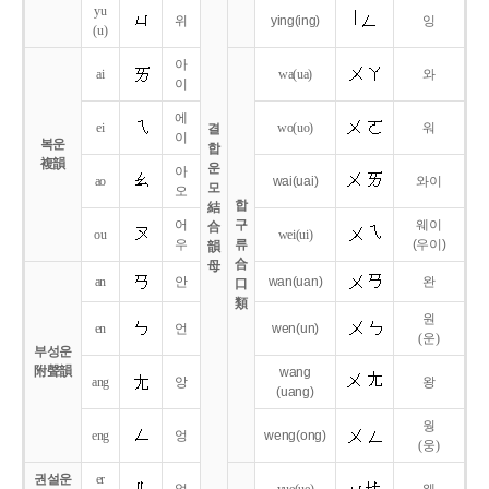
yu
위
ying
(ing)
잉
(u)
아
ai
wa
(ua)
와
이
에
ei
wo
(uo)
워
결
이
복운
합
複韻
운
아
ao
wai
(uai)
와이
모
오
합
結
어
구
웨이
合
ou
wei
(ui)
우
류
(우이)
韻
合
母
an
안
wan
(uan)
완
口
類
원
en
언
wen
(un)
(운)
부성운
附聲韻
wang
ang
앙
왕
(uang)
웡
eng
엉
weng
(ong)
(웅)
권설운
er