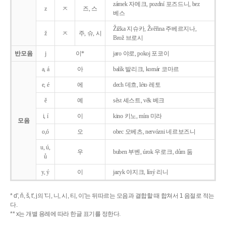
zámek 자메크, pozdní 포즈드니, bez
z
ㅈ
즈, 스
베스
Žižka 지슈카, Žvěřina 주베르지나,
ž
ㅈ
주, 슈, 시
Brož 브로시
반모음
j
이*
jaro 야로, pokoj 포코이
a, á
아
balík 발리크, komár 코마르
e, é
에
dech 데흐, léto 레토
ě
예
sěst 셰스트, věk 베크
i, í
이
kino 키노, míra 미라
모음
o,ó
오
obec 오베츠, nervózni 네르보즈니
u, ú,
우
buben 부벤, úrok 우로크, dům 둠
ů
y, ý
이
jazyk
야지크, líný 리니
* d', ň, š, t', j의 '디, 니, 시, 티, 이'는 뒤따르는 모음과 결합할 때 합쳐서 1 음절로 적는
다.
** x는 개별 용례에 따라 한글 표기를 정한다.