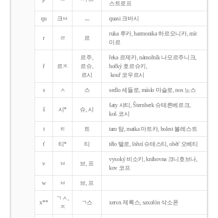
스트로프
qu
크ㅂ
ㅡ
quasi 크바시
ruka 루카, harmonika 하르모니카, mír
r
ㄹ
르
미르
르주,
řeka 르제카, námořník 나모르주니크,
ř
르ㅈ
르슈,
hořký 호르슈키,
르시
kouř 코우르시
s
ㅅ
스
sedlo 세들로, máslo 마슬로, nos 노스
šaty 샤티, Šternberk 슈테른베르크,
š
시*
슈, 시
koš 코시
t
ㅌ
트
tam 탐, matka 마트카, bolest 볼레스트
t'
티*
티
tělo 텔로, štěstí 슈테스티, obět' 오베티
vysoký 비소키, knihovna 크니호브나,
v
ㅂ
브, 프
kov 코프
w
ㅂ
브, 프
ㄱㅅ,
x**
ㄱ스
xerox 제록스, saxofón 삭소폰
ㅈ