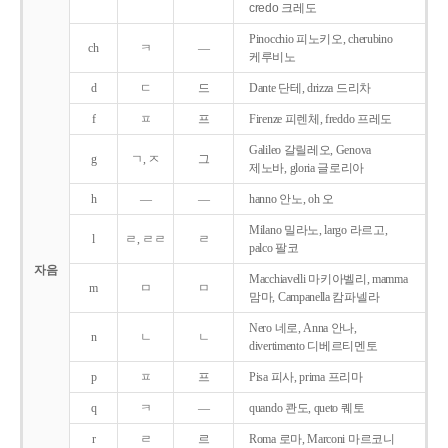
credo 크레도
Pinocchio 피노키오, cherubino
ch
ㅋ
―
케루비노
d
ㄷ
드
Dante 단테, drizza 드리차
f
ㅍ
프
Firenze 피렌체, freddo 프레도
Galileo 갈릴레오, Genova
g
ㄱ, ㅈ
그
제노바, gloria 글로리아
h
―
―
hanno 안노, oh 오
Milano 밀라노, largo 라르고,
l
ㄹ, ㄹㄹ
ㄹ
palco 팔코
자음
Macchiavelli 마키아벨리, mamma
m
ㅁ
ㅁ
맘마, Campanella 캄파넬라
Nero 네로, Anna 안나,
n
ㄴ
ㄴ
divertimento 디베르티멘토
p
ㅍ
프
Pisa 피사, prima 프리마
q
ㅋ
―
quando 콴도, queto 퀘토
r
ㄹ
르
Roma 로마, Marconi 마르코니