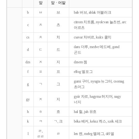
앞
앞ㆍ어말
b
ㅂ
브
bab 버브, ablak 어블러크
citrom 치트롬, nyolcvan 뇰츠번, arc
c
ㅊ
츠
어르츠
cs
ㅊ
치
csavar 처버르, kulcs 쿨치
daru 더루, medve 메드베, gond
d
ㄷ
드
곤드
dzs
ㅈ
지
dzsem 젬
f
ㅍ
프
elfog 엘포그
gumi 구미, nyugta 뉴그터, csomag
g
ㄱ
그
초머그
gyár 자르, hagyma 허지머, nagy
gy
ㅈ
지
너지
h
ㅎ
흐
hal 헐, juh 유흐
k
ㅋ
ㄱ, 크
béka 베커, keksz 켁스, szék 세크
ㄹ,
l
ㄹ
len 렌, meleg 멜레그, dél 델
ㄹㄹ