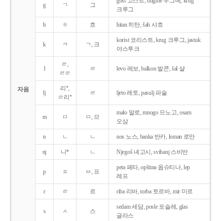
gost 고스트, dugme 두그메, krug
g
ㄱ
그
크루그
h
ㅎ
흐
hitan 히탄, šah 샤흐
korist 코리스트, krug 크루그, jastuk
k
ㅋ
ㄱ, 크
야스투크
ㄹ,
l
ㄹ
levo 레보, balkon 발콘, šal 샬
ㄹㄹ
리*,
자음
lj
ㄹ
ljeto 레토, pasulj 파술
ㄹ리*
malo 말로, mnogo 므노고, osam
m
ㅁ
ㅁ, 므
오삼
n
ㄴ
ㄴ
nos 노스, banka 반카, loman 로만
nj
니*
ㄴ
Njegoš 녜고시, svibanj 스비반
peta 페타, opština 옵슈티나, lep
p
ㅍ
ㅂ, 프
레프
r
ㄹ
르
riba 리바, torba 토르바, mir 미르
sedam 세담, posle 포슬레, glas
s
ㅅ
스
글라스