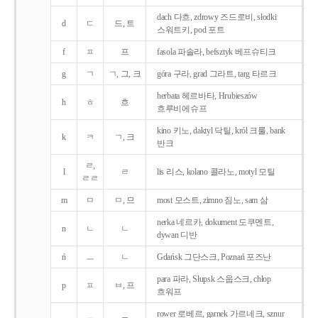
dach 다흐, zdrowy 즈드로비, słodki
d
ㄷ
드, 트
스워트키, pod 포트
f
ㅍ
프
fasola 파솔라, befsztyk 베프슈티크
g
ㄱ
ㄱ, 그, 크
góra 구라, grad 그라트, targ 타르크
herbata 헤르바타, Hrubieszów
h
ㅎ
흐
흐루비에슈프
kino 키노, daktyl 닥틸, król 크룰, bank
k
ㅋ
ㄱ, 크
반크
ㄹ,
l
ㄹ
lis 리스, kolano 콜라노, motyl 모틸
ㄹㄹ
m
ㅁ
ㅁ, 므
most 모스트, zimno 짐노, sam 삼
nerka 네르카, dokument 도쿠멘트,
n
ㄴ
ㄴ
dywan 디반
ń
ㅡ
ㄴ
Gdańsk 그단스크, Poznań 포즈난
para 파라, Słupsk 스웁스크, chłop
p
ㅍ
ㅂ, 프
흐워프
rower 로베르, garnek 가르네크, sznur