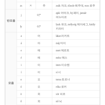
zs
ㅈ
주
zsák 자크, tőzsde 퇴주데, rozs 로주
ajak 어여크, fej 페이, január
j
이*
여누아르
반모음
lyuk 유크, mélység 메이셰그, király
ly
이*
키라이
a
어
lakat 러커트
á
아
máj 마이
e
에
mert 메르트
é
에
mész 메스
i
이
isten 이슈텐
í
이
sí 시
o
오
torna 토르너
모음
ó
오
róka 로커
ö
외
sör 쇠르
ő
외
nő 뇌