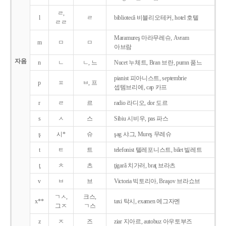
ㄹ,
l
ㄹ
bibliotecǎ 비블리오테커, hotel 호텔
ㄹㄹ
Maramureş 마라무레슈, Avram
m
ㅁ
ㅁ
아브람
자음
n
ㄴ
ㄴ, 느
Nucet 누체트, Bran 브란, pumn 품느
pianist 피아니스트, septembrie
p
ㅍ
ㅂ, 프
셉템브리에, cap 카프
r
ㄹ
르
radio 라디오, dor 도르
s
ㅅ
스
Sibiu 시비우, pas 파스
ş
시*
슈
şag 샤그, Mureş 무레슈
t
ㅌ
트
telefonist 텔레포니스트, bilet 빌레트
ţ
ㅊ
츠
ţigarǎ 치가러, braţ 브라츠
v
ㅂ
브
Victoria 빅토리아, Braşov 브라쇼브
ㄱㅅ,
크스,
x**
taxi 탁시, examen 에그자멘
그ㅈ
ㄱ스
z
ㅈ
즈
ziar 지아르, autobuz 아우토부즈