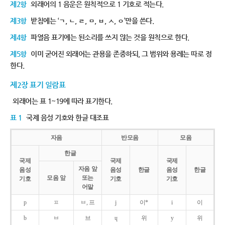
제2항
외래어의 1 음운은 원칙적으로 1 기호로 적는다.
제3항
받침에는 ‘ㄱ, ㄴ, ㄹ, ㅁ, ㅂ, ㅅ, ㅇ’만을 쓴다.
제4항
파열음 표기에는 된소리를 쓰지 않는 것을 원칙으로 한다.
제5항
이미 굳어진 외래어는 관용을 존중하되, 그 범위와 용례는 따로 정
한다.
제2장 표기 일람표
외래어는 표 1~19에 따라 표기한다.
표 1
국제 음성 기호와 한글 대조표
자음
반모음
모음
한글
국제
국제
국제
자음 앞
음성
음성
한글
음성
한글
모음 앞
또는
기호
기호
기호
어말
p
ㅍ
ㅂ, 프
j
이*
i
이
b
ㅂ
브
ɥ
위
y
위