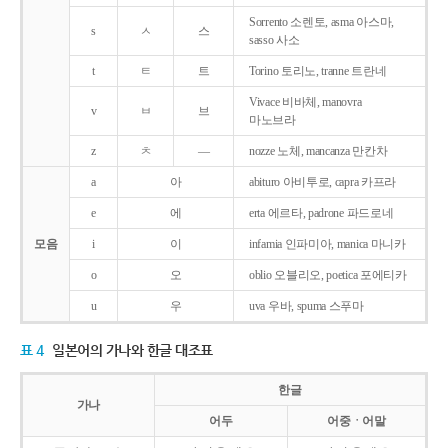
Sorrento 소렌토, asma 아스마,
s
ㅅ
스
sasso 사소
t
ㅌ
트
Torino 토리노, tranne 트란네
Vivace 비바체, manovra
v
ㅂ
브
마노브라
z
ㅊ
―
nozze 노체, mancanza 만칸차
a
아
abituro 아비투로, capra 카프라
e
에
erta 에르타, padrone 파드로네
모음
i
이
infamia 인파미아, manica 마니카
o
오
oblio 오블리오, poetica 포에티카
u
우
uva 우바, spuma 스푸마
표 4
일본어의 가나와 한글 대조표
한글
가나
어두
어중ㆍ어말