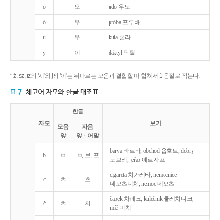
o
오
udo 우도
ó
우
próba 프루바
u
우
kula 쿨라
y
이
daktyl 닥틸
* ż, sz, rz의 '시'와 j의 '이'는 뒤따르는 모음과 결합할 때 합쳐서 1 음절로 적는다.
표 7
체코어 자모와 한글 대조표
한글
자모
보기
모음
자음
앞
앞ㆍ어말
barva 바르바, obchod 옵호트, dobrý
b
ㅂ
ㅂ, 브, 프
도브리, jeřab 예르자프
cigareta 치가레타, nemocnice
c
ㅊ
츠
네모츠니체, nemoc 네모츠
čapek 차페크, kulečnik 쿨레치니크,
č
ㅊ
치
míč 미치