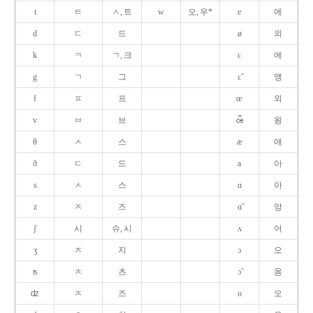
t
ㅌ
ㅅ, 트
w
오, 우*
e
에
d
ㄷ
드
ø
외
k
ㅋ
ㄱ, 크
ɛ
에
g
ㄱ
그
ɛ̃
앵
f
ㅍ
프
œ
외
v
ㅂ
브
욍
θ
ㅅ
스
æ
애
ð
ㄷ
드
a
아
s
ㅅ
스
ɑ
아
z
ㅈ
즈
ɑ̃
앙
ʃ
시
슈, 시
ʌ
어
ʒ
ㅈ
지
ɔ
오
ʦ
ㅊ
츠
ɔ̃
옹
ʣ
ㅈ
즈
o
오