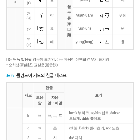
얼
yue
(ue)
웨
*
(r)
촬
ya
구
야
yuan
(uan)
위안
(ia)
류
撮
yo
요
yun
(un)
윈
口
類
ye
예
yong
(iong)
융
(ie)
[ ]는 단독 발음될 경우의 표기임. ( )는 자음이 선행할 경우의 표기임.
* 순치성(脣齒聲), 권설운(捲舌韻).
표 6
폴란드어 자모와 한글 대조표
한글
자모
보기
모음
자음
앞
앞ㆍ어말
burak 부라크, szybko 십코, dobrze
b
ㅂ
ㅂ, 브, 프
도브제, chleb 흘레프
c
ㅊ
츠
cel 첼, Balicki 발리츠키, noc 노츠
ć
ㅡ
치
dać 다치