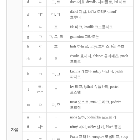
d
ㄷ
드, 트
dech 데흐, divadlo 디바들로, led 레트
d'ábel 댜벨, lod'ka 로티카, hrud'
d'
디*
디, 티
흐루티
f
ㅍ
프
fík 피크, knoflík 크노플리크
g
ㄱ
ㄱ, 그, 크
gramofon 그라모폰
h
ㅎ
흐
hadr 하드르, hmyz 흐미스, bůh 부흐
choditi 호디티, chlapec 흘라페츠, prach
ch
ㅎ
흐
프라흐
kachna 카흐나, nikdy 니크디, padák
k
ㅋ
ㄱ, 크
파다크
ㄹ,
lev 레프, šplhati 슈플하티, postel
l
ㄹ
ㄹㄹ
포스텔
most 모스트, mrak 므라크, podzim
m
ㅁ
ㅁ, 므
포드짐
n
ㄴ
ㄴ
noha 노하, podmínka 포드민카
ň
니*
ㄴ
němý 네미, sáňky 산키, Plzeň 플젠
자음
Praha 프라하, koroptev 코롭테프, strop
p
ㅍ
ㅂ, 프