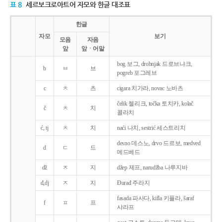
표 8
세르보크로아트어 자모와 한글 대조표
한글
자모
보기
모음
자음
앞
앞ㆍ어말
bog 보그, drobnjak 드로브냐크,
b
ㅂ
브
pogreb 포그레브
c
ㅊ
츠
cigara 치가라, novac 노바츠
čelik 첼리크, točka 토치카, kolač
č
ㅊ
치
콜라치
ć, tj
ㅊ
치
naći 나치, sestrić 세스트리치
desno 데스노, drvo 드르보, medved
d
ㄷ
드
메드베드
dž
ㅈ
지
džep 제프, narudžba 나루지바
đ,dj
ㅈ
지
Ðurađ 주라지
fasada 파사다, kifla 키플라, šaraf
f
ㅍ
프
샤라프