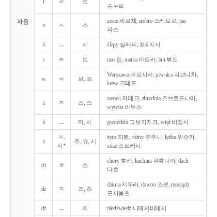
r
ㄹ
르
슈누르
serce 세르체, srebro 스레브로, pas
자음
s
ㅅ
스
파스
ś
ㅡ
시
ślepy 실레피, dziś 지시
t
ㅌ
트
tam 탐, matka 마트카, but 부트
Warszawa 바르샤바, piwnica 피브니차,
w
ㅂ
브, 프
krew 크레프
zamek 자메크, zbrodnia 즈브로드니아,
z
ㅈ
즈, 스
wywóz 비부스
ź
ㅡ
지, 시
gwoździk 그보지지크, więź 비엥시
ㅈ,
żyto 지토, różny 루주니, łyżka 위슈카,
ż
주, 슈, 시
시*
straż 스트라시
chory 호리, kuchnia 쿠흐니아, dach
ch
ㅎ
흐
다흐
dziura 지우라, dzwon 즈본, mosiądz
dz
ㅈ
즈, 츠
모시옹츠
dź
ㅡ
치
niedźwiedź 니에치비에치