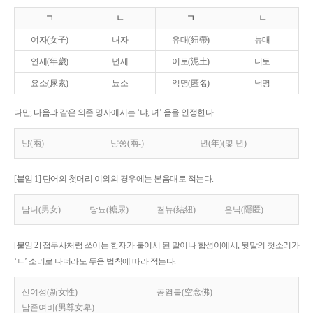
ㄱ
ㄴ
ㄱ
ㄴ
여자(女子)
녀자
유대(紐帶)
뉴대
연세(年歲)
년세
이토(泥土)
니토
요소(尿素)
뇨소
익명(匿名)
닉명
다만, 다음과 같은 의존 명사에서는 ‘냐, 녀’ 음을 인정한다.
냥(兩)
냥쭝(兩-)
년(年)(몇 년)
[붙임 1] 단어의 첫머리 이외의 경우에는 본음대로 적는다.
남녀(男女)
당뇨(糖尿)
결뉴(結紐)
은닉(隱匿)
[붙임 2] 접두사처럼 쓰이는 한자가 붙어서 된 말이나 합성어에서, 뒷말의 첫소리가
‘ㄴ’ 소리로 나더라도 두음 법칙에 따라 적는다.
신여성(新女性)
공염불(空念佛)
남존여비(男尊女卑)