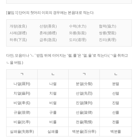
[붙임 1] 단어의 첫머리 이외의 경우에는 본음대로 적는다.
개량(改良)
선량(善良)
수력(水力)
협력(協力)
사례(謝禮)
혼례(婚禮)
와룡(臥龍)
쌍룡(雙龍)
하류(下流)
급류(急流)
도리(道理)
진리(眞理)
다만, 모음이나 ‘ㄴ’ 받침 뒤에 이어지는 ‘렬, 률’은 ‘열, 율’로 적는다.(ㄱ을 취하고
ㄴ을 버림.)
ㄱ
ㄴ
ㄱ
ㄴ
나열(羅列)
나렬
분열(分裂)
분렬
치열(齒列)
치렬
선열(先烈)
선렬
비열(卑劣)
비렬
진열(陳列)
진렬
규율(規律)
규률
선율(旋律)
선률
비율(比率)
비률
전율(戰慄)
전률
실패율(失敗率)
실패률
백분율(百分率)
백분률