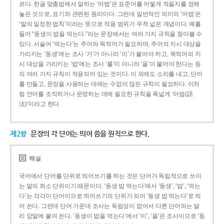
르다. 한글 맞춤법에서 말하는 ‘어법’은 표준어를 어떻게 적을지를 정해
놓은 것으로, 표기와 관련된 원리이다. 그런데 일반적인 의미의 ‘어법’은
‘말의 일정한 법칙’이라는 뜻으로 적용 범위가 무척 넓은 개념이다. 예를
들어 “동생이 밥을 먹는다.”라는 문장에서는 여러 가지 규칙을 찾아볼 수
있다. 서술어 ‘먹는다’는 주어와 목적어가 필요하며, 주어의 지시 대상을
가리키는 ‘동생’에는 조사 ‘가’가 아니라 ‘이’가 붙어야 하고, 목적어의 지
시 대상을 가리키는 ‘밥’에는 조사 ‘를’이 아니라 ‘을’이 붙어야 한다는 등
의 여러 가지 규칙이 적용되어 있는 것이다. 이 외에도 소리를 내고, 단어
를 만들고, 문장을 사용하는 데에는 수없이 많은 규칙이 필요하다. 이처
럼 언어를 조직하거나 운영하는 데에 필요한 규칙을 폭넓게 ‘어법(語
法)’이라고 한다.
제2항
문장의 각 단어는 띄어 씀을 원칙으로 한다.
해설
국어에서 단어를 단위로 띄어쓰기를 하는 것은 단어가 독립적으로 쓰이
는 말의 최소 단위이기 때문이다. ‘동생 밥 먹는다’에서 ‘동생’, ‘밥’, ‘먹는
다’는 각각이 단어이므로 띄어쓰기의 단위가 되어 ‘동생 밥 먹는다’로 띄
어 쓴다. 그런데 단어 가운데 조사는 독립성이 없어서 다른 단어와는 달
리 앞말에 붙여 쓴다. ‘동생이 밥을 먹는다’에서 ‘이’, ‘을’은 조사이므로 ‘동