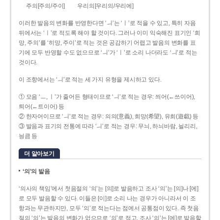
주의[주의/주이]
우리의[우리의/우리에]
이러한 발음의 변화를 반영한다면 ‘ㅢ’는 ‘ㅣ’로 적을 수 있고, 특히 자음
뒤에서는 ‘ㅣ’로 적도록 해야 할 것이다. 그러나 이미 익숙해진 표기인 ‘희
망, 주의’를 ‘히망, 주이’로 적는 것은 공감하기 어렵고 발음의 변화를 표
기에 모두 반영할 수도 없으므로 ‘ㅢ’가 ‘ㅣ’로 소리 나더라도 ‘ㅢ’로 적는
것이다.
이 조항에서는 ‘ㅢ’로 적는 세 가지 유형을 제시하고 있다.
① 모음 ‘ㅡ, ㅣ’가 줄어든 형태이므로 ‘ㅢ’로 적는 경우: 씌어(←쓰이어),
틔어(←트이어) 등
② 한자어이므로 ‘ㅢ’로 적는 경우: 의의(意義), 희망(希望), 유희(遊戱) 등
③ 발음과 표기의 전통에 따라 ‘ㅢ’로 적는 경우: 무늬, 하늬바람, 늴리리,
닁큼 등
더 알아보기
‘의’의 발음
‘의사의 책임’에서 첫음절의 ‘의’는 [의]로 발음하고 조사 ‘의’는 [의]나 [에]
로 모두 발음할 수 있다. 이들은 [이]로 소리 나는 경우가 아니라서 이 조
항과는 무관하지만, 모두 ‘의’로 적는다는 점에서 공통점이 있다. 즉 첫음
절의 ‘의’는 발음의 변화가 없으므로 ‘의’로 적고, 조사 ‘의’는 [에]로 발음할