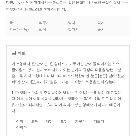
다만, ‘ㄱ, ㅂ’ 받침 뒤에서 나는 된소리는, 같은 음절이나 비슷한 음절이 겹쳐 나는
경우가 아니면 된소리로 적지 아니한다.
국수
깍두기
딱지
색시
싹둑(~싹둑)
법석
갑자기
몹시
해설
이 조항에서 ‘한 단어’는 ‘한 형태소로 이루어진 단어’를 의미하는 것으로
풀이할 수 있다. 실제로 예시하고 있는 단어와 규정의 적용을 받는 부분
은 모두 하나의 형태소 내부이다. 따라서 복합어인 ‘눈곱[눈꼽], 발바닥[발
빠닥], 잠자리[잠짜리]’와 같은 표기는 이 조항의 적용을 받지 않는다.
1. 한 형태소 안의 두 모음 사이에서 나는 된소리는 소리 나는 대로 적는
다. 예를 들어 새의 울음을 나타내는 형태소 ‘소쩍’은 ‘솟적’으로 적을 이
유가 없다. 왜냐하면 ‘솟’과 ‘적’이 의미가 있는 형태소가 아니기 때문이
다.
어깨
오빠
새끼
토끼
가꾸다
기쁘다
아끼다