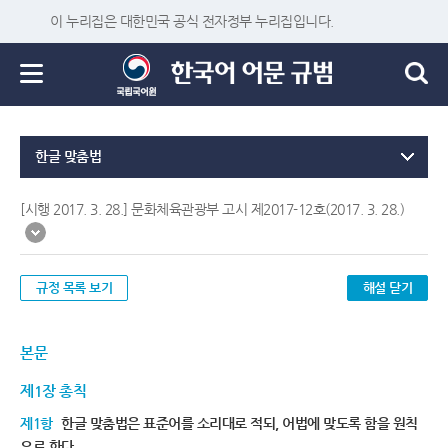
이 누리집은 대한민국 공식 전자정부 누리집입니다.
한글 맞춤법
[시행 2017. 3. 28.] 문화체육관광부 고시 제2017-12호(2017. 3. 28.)
규정 목록 보기
해설 닫기
본문
제1장 총칙
제1항
한글 맞춤법은 표준어를 소리대로 적되, 어법에 맞도록 함을 원칙
으로 한다.