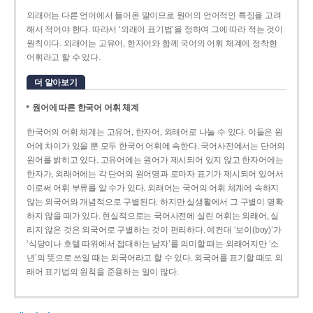
외래어는 다른 언어에서 들어온 말이므로 원어의 언어적인 특징을 고려
해서 적어야 한다. 따라서 ‘외래어 표기법’을 정하여 그에 따라 적는 것이
원칙이다. 외래어는 고유어, 한자어와 함께 국어의 어휘 체계에 정착한
어휘라고 할 수 있다.
더 알아보기
원어에 따른 한국어 어휘 체계
한국어의 어휘 체계는 고유어, 한자어, 외래어로 나눌 수 있다. 이들은 원
어에 차이가 있을 뿐 모두 한국어 어휘에 속한다. 국어사전에서는 단어의
원어를 밝히고 있다. 고유어에는 원어가 제시되어 있지 않고 한자어에는
한자가, 외래어에는 각 단어의 원어명과 로마자 표기가 제시되어 있어서
이로써 어휘 부류를 알 수가 있다. 외래어는 국어의 어휘 체계에 속하지
않는 외국어와 개념적으로 구별된다. 하지만 실생활에서 그 구별이 명확
하지 않을 때가 있다. 현실적으로는 국어사전에 실린 어휘는 외래어, 실
리지 않은 것은 외국어로 구별하는 것이 편리하다. 예컨대 ‘보이(boy)’가
‘식당이나 호텔 따위에서 접대하는 남자’를 의미할 때는 외래어지만 ‘소
년’의 뜻으로 쓰일 때는 외국어라고 할 수 있다. 외국어를 표기할 때도 외
래어 표기법의 원칙을 준용하는 일이 많다.