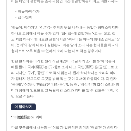
이는 체언에 결합하는 조사나 용언 어간에 결합하는 어미도 마찬가지다.
하늘이/바다가
잡아/접어
‘하늘이, 바다가’의 ‘이/가’는 주격의 뜻을 나타내는 동일한 형태소이지만
하나로 고정해서 적을 수가 없다. ‘잡-, 접-’에 결합하는 ‘-고’는 ‘잡고, 접
고’처럼 하나의 형태로만 실현되지만 ‘-아/-어’는 하나의 형태소인데도 ‘잡
아, 접어’와 같이 다르게 실현된다. 이는 달리 소리 나는 형태들을 하나의
형태소로 모두 적을 수 없어서 소리 나는 대로 적는 경우이다.
한편 한자어는 이러한 원리와 관계없이 각 글자의 소리를 밝혀 적는다.
예를 들어 ‘국어(國語)’는 [구거]로 소리 나고 ‘국민(國民)’은 [궁민]으로 소
리 나지만 ‘구거’, ‘궁민’으로 적지 않는다. 한자 하나하나는 소리와 의미
가 정해져 있으므로 그것을 밝혀 적는 것이 독서에 효율적이다. 즉 한자
‘국(國)’, ‘어(語)’, ‘민(民)’은 ‘나라 국’, ‘말씀 어’, ‘백성 민’과 같이 소리와 의
미가 정해져 있으므로 그 독립적인 소리와 의미를 알 수 있도록 ‘국어, 국
민’으로 적는다.
더 알아보기
‘어법(語法)’의 의미
한글 맞춤법에서 사용되는 ‘어법’과 일반적인 의미의 ‘어법’은 개념이 다