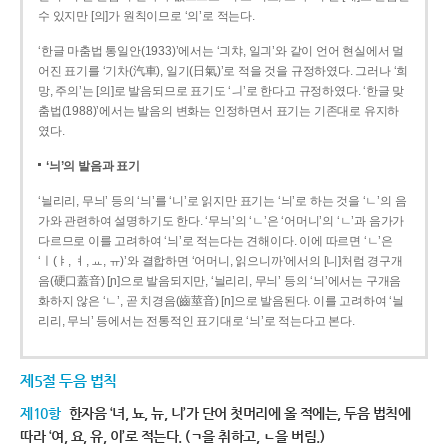
수 있지만 [의]가 원칙이므로 ‘의’로 적는다.
‘한글 마춤법 통일안(1933)’에서는 ‘긔챠, 일긔’와 같이 언어 현실에서 멀
어진 표기를 ‘기차(汽車), 일기(日氣)’로 적을 것을 규정하였다. 그러나 ‘희
망, 주의’는 [의]로 발음되므로 표기도 ‘ㅢ’로 한다고 규정하였다. ‘한글 맞
춤법(1988)’에서는 발음의 변화는 인정하면서 표기는 기존대로 유지하
였다.
‘늬’의 발음과 표기
‘늴리리, 무늬’ 등의 ‘늬’를 ‘니’로 읽지만 표기는 ‘늬’로 하는 것을 ‘ㄴ’의 음
가와 관련하여 설명하기도 한다. ‘무늬’의 ‘ㄴ’은 ‘어머니’의 ‘ㄴ’과 음가가
다르므로 이를 고려하여 ‘늬’로 적는다는 견해이다. 이에 따르면 ‘ㄴ’은
‘ㅣ(ㅑ, ㅕ, ㅛ, ㅠ)’와 결합하면 ‘어머니, 읽으니까’에서의 [니]처럼 경구개
음(硬口蓋音) [ɲ]으로 발음되지만, ‘늴리리, 무늬’ 등의 ‘늬’에서는 구개음
화하지 않은 ‘ㄴ’, 곧 치경음(齒莖音) [n]으로 발음된다. 이를 고려하여 ‘늴
리리, 무늬’ 등에서는 전통적인 표기대로 ‘늬’로 적는다고 본다.
제5절 두음 법칙
제10항
한자음 ‘녀, 뇨, 뉴, 니’가 단어 첫머리에 올 적에는, 두음 법칙에
따라 ‘여, 요, 유, 이’로 적는다. (ㄱ을 취하고, ㄴ을 버림.)