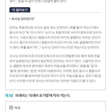
생이’, ‘밥을’과 같이 언제나 앞말에 붙여 쓴다.
더 알아보기
조사는 단어인가?
단어는 독립적으로 쓰이는 말의 최소 단위이다. 예를 들어 ‘먹는다’에서
동사의 어간 ‘먹-­’이나 어미 ‘­-는다’는 독립적으로 쓰이지 못하므로 단어가
아니다. 그래서 동사나 형용사의 어간과 여기에 결합하는 어미는 단어가
아니다. 동사의 어간이나 형용사의 어간은 어미와 서로 결합해야만 단어
가 된다. 예를 들어 ‘먹-’, ‘-는다’는 단어가 아니지만 ‘먹는다’는 단어이다.
조사는 어미와 마찬가지로 단독으로 쓰이지 못할뿐더러 체언 뒤에 연결
되어 실현된다는 점에서 일반적인 단어와는 차이가 있다. 그렇지만 조사
는 결합한 체언과 분리해도 체언이 자립성을 유지한다. ‘밥을’을 ‘밥’과
‘을’로 분리해도 ‘밥’은 여전히 자립적이다. 이러한 점은 동사나 형용사의
어간과 어미를 분리하면 어간과 어미가 모두 자립성을 잃는 것과 다른 점
이다. 이러한 이유로 조사는 어미보다는 단어에 가깝다고 할 수 있다.
제3항
외래어는 ‘외래어 표기법’에 따라 적는다.
해설