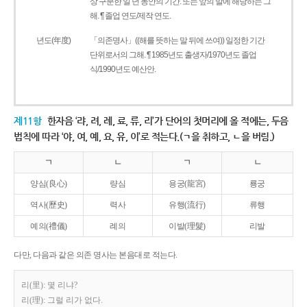
상 구분한 일 년 동안의 기간. 또는 앞의 말에 해당하는 그
해. ¶ 졸업 연도/제작 연도.
년도(年度)
「의존명사」((해를 뜻하는 말 뒤에 쓰여)) 일정한 기간
단위로서의 그해. ¶ 1985년도 출생자/1970년도 졸업
식/1990년도 예산안.
제11항
한자음 ‘랴, 려, 례, 료, 류, 리’가 단어의 첫머리에 올 적에는, 두음
법칙에 따라 ‘야, 여, 예, 요, 유, 이’로 적는다.(ㄱ을 취하고, ㄴ을 버림.)
ㄱ
ㄴ
ㄱ
ㄴ
양심(良心)
량심
용궁(龍宮)
룡궁
역사(歷史)
력사
유행(流行)
류행
예의(禮儀)
례의
이발(理髮)
리발
다만, 다음과 같은 의존 명사는 본음대로 적는다.
리(里): 몇 리냐?
리(理): 그럴 리가 없다.