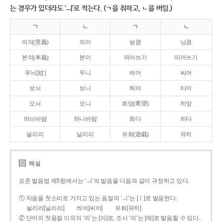
는 경우가 있더라도 ‘ㅢ’로 적는다. (ㄱ을 취하고, ㄴ을 버림.)
ㄱ
ㄴ
ㄱ
ㄴ
의의(意義)
의이
닁큼
닝큼
본의(本義)
본이
띄어쓰기
띠어쓰기
무늬[紋]
무니
씌어
씨어
보늬
보니
틔어
티어
오늬
오니
희망(希望)
히망
하늬바람
하니바람
희다
히다
늴리리
닐리리
유희(遊戱)
유히
해설
표준 발음법 제5항에서는 ‘ㅢ’의 발음을 다음과 같이 규정하고 있다.
① 자음을 첫소리로 가지고 있는 음절의 ‘ㅢ’는 [ㅣ]로 발음한다.
늴리리[닐리리]
씌어[씨어]
유희[유히]
② 단어의 첫음절 이외의 ‘의’는 [이]로, 조사 ‘의’는 [에]로 발음할 수 있다.