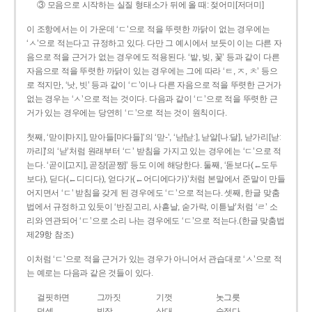
③ 모음으로 시작하는 실질 형태소가 뒤에 올 때: 젖어미[저더미]
이 조항에서는 이 가운데 ‘ㄷ’으로 적을 뚜렷한 까닭이 없는 경우에는
‘ㅅ’으로 적는다고 규정하고 있다. 다만 그 예시에서 보듯이 이는 다른 자
음으로 적을 근거가 없는 경우에도 적용된다. ‘밭, 빚, 꽃’ 등과 같이 다른
자음으로 적을 뚜렷한 까닭이 있는 경우에는 그에 따라 ‘ㅌ, ㅈ, ㅊ’ 등으
로 적지만, ‘낫, 빗’ 등과 같이 ‘ㄷ’이나 다른 자음으로 적을 뚜렷한 근거가
없는 경우는 ‘ㅅ’으로 적는 것이다. 다음과 같이 ‘ㄷ’으로 적을 뚜렷한 근
거가 있는 경우에는 당연히 ‘ㄷ’으로 적는 것이 원칙이다.
첫째, ‘맏이[마지], 맏아들[마다들]’의 ‘맏-’, ‘낟[낟ː], 낟알[나ː달], 낟가리[낟ː
까리]’의 ‘낟’처럼 원래부터 ‘ㄷ’ 받침을 가지고 있는 경우에는 ‘ㄷ’으로 적
는다. ‘곧이[고지], 곧장[곧짱]’ 등도 이에 해당한다. 둘째, ‘돋보다(←도두
보다), 딛다(←디디다), 얻다가(←어디에다가)’처럼 본말에서 준말이 만들
어지면서 ‘ㄷ’ 받침을 갖게 된 경우에도 ‘ㄷ’으로 적는다. 셋째, 한글 맞춤
법에서 규정하고 있듯이 ‘반짇고리, 사흗날, 숟가락, 이튿날’처럼 ‘ㄹ’ 소
리와 연관되어 ‘ㄷ’으로 소리 나는 경우에도 ‘ㄷ’으로 적는다.(한글 맞춤법
제29항 참조)
이처럼 ‘ㄷ’으로 적을 근거가 있는 경우가 아니어서 관습대로 ‘ㅅ’으로 적
는 예로는 다음과 같은 것들이 있다.
걸핏하면
그까짓
기껏
놋그릇
덧셈
빗장
삿대
숫접다