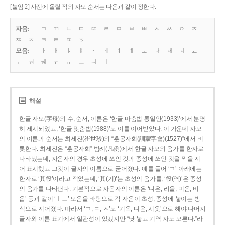
[붙임 2] 사전에 올릴 적의 자모 순서는 다음과 같이 정한다.
자음:
ㄱ
ㄲ
ㄴ
ㄷ
ㄸ
ㄹ
ㅁ
ㅂ
ㅃ
ㅅ
ㅆ
ㅇ
ㅈ
ㅉ
ㅊ
ㅋ
ㅌ
ㅍ
ㅎ
모음:
ㅏ
ㅐ
ㅑ
ㅒ
ㅓ
ㅔ
ㅕ
ㅖ
ㅗ
ㅘ
ㅙ
ㅚ
ㅛ
ㅜ
ㅝ
ㅞ
ㅟ
ㅠ
ㅡ
ㅢ
ㅣ
해설
한글 자모(字母)의 수, 순서, 이름은 ‘한글 마춤법 통일안(1933)’에서 분명
히 제시되었고, ‘한글 맞춤법(1988)’도 이를 이어받았다. 이 가운데 자모
의 이름과 순서는 최세진(崔世珍)의 “훈몽자회(訓蒙字會)(1527)”에서 비
롯한다. 최세진은 “훈몽자회” 범례(凡例)에서 한글 자모의 음가를 한자로
나타냈는데, 자음자의 경우 초성에 쓰인 것과 종성에 쓰인 것을 짝을 지
어 표시했고 그것이 글자의 이름으로 굳어졌다. 예를 들어 ‘ㄱ’ 아래에는
한자로 ‘其役’이라고 적었는데, ‘其(기)’는 초성의 음가를, ‘役(역)’은 종성
의 음가를 나타낸다. 기본적으로 자음자의 이름은 ‘니은, 리을, 미음, 비
읍’ 등과 같이 ‘ㅣㅡ’ 모음을 바탕으로 각 자음이 초성, 종성에 놓이는 방
식으로 지어졌다. 따라서 ‘ㄱ, ㄷ, ㅅ’도 ‘기윽, 디읃, 시읏’으로 해야 나머지
글자와 이름 표기에서 일관성이 있겠지만 “낫 놓고 기역 자도 모른다.”라