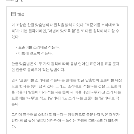
해설
이 조항은 한글 맞춤법의 대원칙을 밝히고 있다. “표준어를 소리대로 적
되”가 기본 원칙이라면, “어법에 맞도록 함”은 또 다른 원칙이라고 할 수
있다.
표준어를 소리대로 적는다.
어법에 맞도록 적는다.
한글 맞춤법은 이 두 가지 원칙에 따라 음성 언어인 표준어를 표음 문자
인 한글로 올바르게 적는 방법이다.
먼저 ‘표준어를 소리대로 적는다’는 말에는 한글 맞춤법이 표준어를 대상
으로 한다는 뜻이 담겨 있다. 그리고 ‘소리대로’ 적는다는 것은 그 표준어
를 적을 때 발음에 따라 적는다는 뜻이다. 이를테면 [나무]라고 소리 나는
표준어는 ‘나무’로 적고, [달리다]라고 소리 나는 표준어는 ‘달리다’로 적
는다.
그런데 표준어를 소리대로 적는다는 원칙만으로 충분하지 않은 경우가
있다. 예를 들어 ‘꽃[花]’이란 단어는 쓰이는 환경에 따라 소리가 달라진
다.