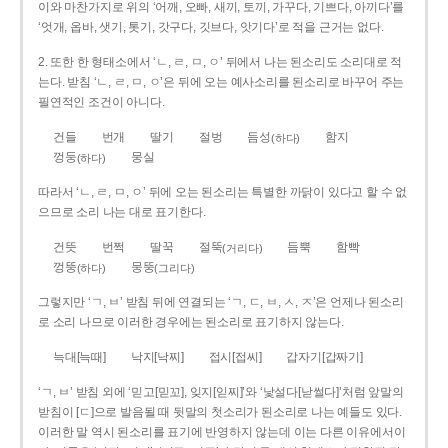
이와 마찬가지로 위의 ‘어깨, 오빠, 새끼, 토끼, 가꾸다, 기쁘다, 아끼다’를
‘엇개, 옵바, 샛기, 톳기, 갓구다, 깃브다, 앗기다’로 적을 근거는 없다.
2. 또한 한 형태소에서 ‘ㄴ, ㄹ, ㅁ, ㅇ’ 뒤에서 나는 된소리도 소리대로 적
는다. 받침 ‘ㄴ, ㄹ, ㅁ, ㅇ’은 뒤에 오는 예사소리를 된소리로 바꾸어 주는
필연적인 조건이 아니다.
건들
번개
딸기
절벙
듬성
함지
(하다)
껑둥
뭉실
(하다)
따라서 ‘ㄴ, ㄹ, ㅁ, ㅇ’ 뒤에 오는 된소리는 특별한 까닭이 있다고 할 수 없
으므로 소리 나는 대로 표기한다.
건뜻
번쩍
딸꾹
절뚝
듬뿍
함빡
(거리다)
껑뚱
뭉뚱
(하다)
(그리다)
그렇지만 ‘ㄱ, ㅂ’ 받침 뒤에 연결되는 ‘ㄱ, ㄷ, ㅂ, ㅅ, ㅈ’은 언제나 된소리
로 소리 나므로 이러한 경우에는 된소리로 표기하지 않는다.
늑대[늑때]
낙지[낙찌]
접시[접씨]
갑자기[갑짜기]
‘ㄱ, ㅂ’ 받침 외에 ‘믿고[믿꼬], 잊지[읻찌]’와 ‘낯설다[낟썰다]’처럼 앞말의
받침이 [ㄷ]으로 발음될 때 뒷말의 첫소리가 된소리로 나는 예들도 있다.
이러한 말 역시 된소리를 표기에 반영하지 않는데 이는 다른 이유에서이