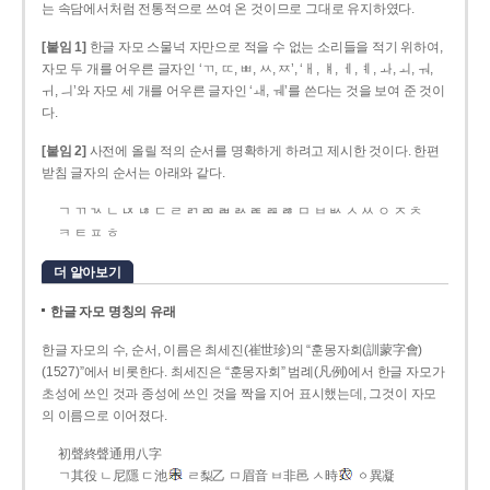
는 속담에서처럼 전통적으로 쓰여 온 것이므로 그대로 유지하였다.
[붙임 1]
한글 자모 스물넉 자만으로 적을 수 없는 소리들을 적기 위하여,
자모 두 개를 어우른 글자인 ‘ㄲ, ㄸ, ㅃ, ㅆ, ㅉ’, ‘ㅐ, ㅒ, ㅔ, ㅖ, ㅘ, ㅚ, ㅝ,
ㅟ, ㅢ’와 자모 세 개를 어우른 글자인 ‘ㅙ, ㅞ’를 쓴다는 것을 보여 준 것이
다.
[붙임 2]
사전에 올릴 적의 순서를 명확하게 하려고 제시한 것이다. 한편
받침 글자의 순서는 아래와 같다.
ㄱ ㄲ ㄳ ㄴ ㄵ ㄶ ㄷ ㄹ ㄺ ㄻ ㄼ ㄽ ㄾ ㄿ ㅀ ㅁ ㅂ ㅄ ㅅ ㅆ ㅇ ㅈ ㅊ
ㅋ ㅌ ㅍ ㅎ
더 알아보기
한글 자모 명칭의 유래
한글 자모의 수, 순서, 이름은 최세진(崔世珍)의 “훈몽자회(訓蒙字會)
(1527)”에서 비롯한다. 최세진은 “훈몽자회” 범례(凡例)에서 한글 자모가
초성에 쓰인 것과 종성에 쓰인 것을 짝을 지어 표시했는데, 그것이 자모
의 이름으로 이어졌다.
初聲終聲通用八字
ㄱ其役 ㄴ尼隱 ㄷ池
ㄹ梨乙 ㅁ眉音 ㅂ非邑 ㅅ時
ㆁ異凝