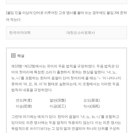
[붙임 3] 둘 이상의 단어로 이루어진 고유 명사를 붙여 쓰는 경우에도 붙임 2에 준하
여 적는다.
한국여자대학
대한요소비료회사
해설
제10항~제12항에서는 국어의 두음 법칙을 규정하였다. 두음 법칙은 단
어의 첫머리에 특정한 소리가 출현하지 못하는 현상을 말한다. ‘녀, 뇨,
뉴, 니’를 포함하는 한자어 음절이 단어 첫머리에 올 때는 ‘ㄴ’이 나타나지
못하여 ‘여, 요, 유, 이’의 형태로 실현되는데, 이 조항에서는 이러한 두음
법칙의 내용을 규정하였다.
연도(年度)
열반(涅槃)
요도(尿道)
이승(尼僧)
이공(泥工)
익사(溺死)
그런데 여기에는 예외가 있다. 한자어 음절이 ‘녀, 뇨, 뉴, 니’를 포함하고
있더라도 의존 명사에는 두음 법칙이 적용되지 않는다. 이는 의존 명사는
독립적으로 쓰이기보다는 그 앞의 말과 연결되어 하나의 단위를 구성하