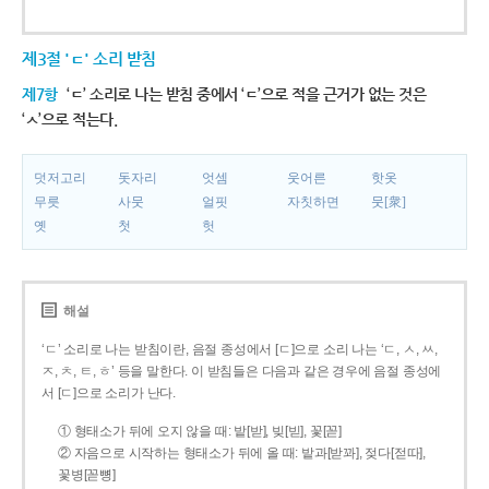
제3절 'ㄷ' 소리 받침
제7항
‘ㄷ’ 소리로 나는 받침 중에서 ‘ㄷ’으로 적을 근거가 없는 것은
‘ㅅ’으로 적는다.
덧저고리
돗자리
엇셈
웃어른
핫옷
무릇
사뭇
얼핏
자칫하면
뭇[衆]
옛
첫
헛
해설
‘ㄷ’ 소리로 나는 받침이란, 음절 종성에서 [ㄷ]으로 소리 나는 ‘ㄷ, ㅅ, ㅆ,
ㅈ, ㅊ, ㅌ, ㅎ’ 등을 말한다. 이 받침들은 다음과 같은 경우에 음절 종성에
서 [ㄷ]으로 소리가 난다.
① 형태소가 뒤에 오지 않을 때: 밭[받], 빚[빋], 꽃[꼳]
② 자음으로 시작하는 형태소가 뒤에 올 때: 밭과[받꽈], 젖다[젇따],
꽃병[꼳뼝]