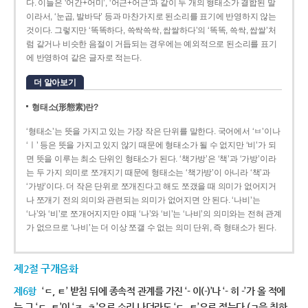
다. 이들은 ‘어간+어미’, ‘어근+어근’과 같이 두 개의 형태소가 결합된 말
이라서, ‘눈곱, 발바닥’ 등과 마찬가지로 된소리를 표기에 반영하지 않는
것이다. 그렇지만 ‘똑똑하다, 쓱싹쓱싹, 쌉쌀하다’의 ‘똑똑, 쓱싹, 쌉쌀’처
럼 같거나 비슷한 음절이 거듭되는 경우에는 예외적으로 된소리를 표기
에 반영하여 같은 글자로 적는다.
더 알아보기
형태소(形態素)란?
‘형태소’는 뜻을 가지고 있는 가장 작은 단위를 말한다. 국어에서 ‘ㅂ’이나
‘ㅣ’ 등은 뜻을 가지고 있지 않기 때문에 형태소가 될 수 없지만 ‘비’가 되
면 뜻을 이루는 최소 단위인 형태소가 된다. ‘책가방’은 ‘책’과 ‘가방’이라
는 두 가지 의미로 쪼개지기 때문에 형태소는 ‘책가방’이 아니라 ‘책’과
‘가방’이다. 더 작은 단위로 쪼개진다고 해도 쪼갰을 때 의미가 없어지거
나 쪼개기 전의 의미와 관련되는 의미가 없어지면 안 된다. ‘나비’는
‘나’와 ‘비’로 쪼개어지지만 이때 ‘나’와 ‘비’는 ‘나비’의 의미와는 전혀 관계
가 없으므로 ‘나비’는 더 이상 쪼갤 수 없는 의미 단위, 즉 형태소가 된다.
제2절 구개음화
제6항
‘ㄷ, ㅌ’ 받침 뒤에 종속적 관계를 가진 ‘- 이(-)’나 ‘- 히 -’가 올 적에
는 그 ‘ㄷ, ㅌ’이 ‘ㅈ, ㅊ’으로 소리 나더라도 ‘ㄷ, ㅌ’으로 적는다.(ㄱ을 취하