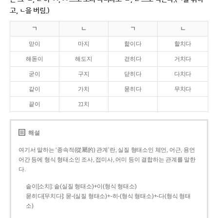
고, ㄴ을 버림.)
ㄱ
ㄴ
ㄱ
ㄴ
맏이
마지
핥이다
할치다
해돋이
해도지
걷히다
거치다
굳이
구지
닫히다
다치다
같이
가치
묻히다
무치다
끝이
끄치
해설
여기서 말하는 ‘종속적(從屬的) 관계’란, 실질 형태소인 체언, 어근, 용언
어간 등에 형식 형태소인 조사, 접미사, 어미 등이 결합하는 관계를 말한
다.
솥이[소치]: 솥(실질 형태소)+이(형식 형태소)
묻히다[무치다]: 묻­-(실질 형태소)+­-히­-(형식 형태소)+-다(형식 형태
소)