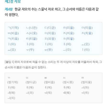
제2장 자모
제4항
한글 자모의 수는 스물넉 자로 하고, 그 순서와 이름은 다음과 같
이 정한다.
ㄱ(기역)
ㄴ(니은)
ㄷ(디귿)
ㄹ(리을)
ㅁ(미음)
ㅂ(비읍)
ㅅ(시옷)
ㅇ(이응)
ㅈ(지읒)
ㅊ(치읓)
ㅋ(키읔)
ㅌ(티읕)
ㅍ(피읖)
ㅎ(히읗)
ㅏ(아)
ㅑ(야)
ㅓ(어)
ㅕ(여)
ㅗ(오)
ㅛ(요)
ㅜ(우)
ㅠ(유)
ㅡ(으)
ㅣ(이)
[붙임 1] 위의 자모로써 적을 수 없는 소리는 두 개 이상의 자모를 어울러서 적되, 그
순서와 이름은 다음과 같이 정한다.
ㄲ
ㄸ
ㅃ
ㅆ
ㅉ
(쌍기역)
(쌍디귿)
(쌍비읍)
(쌍시옷)
(쌍지읒)
ㅐ(애)
ㅒ(얘)
ㅔ(에)
ㅖ(예)
ㅘ(와)
ㅙ(왜)
ㅚ(외)
ㅝ(워)
ㅞ(웨)
ㅟ(위)
ㅢ(의)