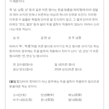
기 때문이다.
즉 ‘냥, 냥쭝, 년’ 등과 같은 의존 명사는 한글 맞춤법 제42항에 따라 앞말
과 띄어 쓰지만 언제나 의존하는 대상과 하나의 단위로 쓰인다. 이러한
이유로 이 말들은 독립된 단어로 잘 인식되지 않고, 그 결과 단어의 첫머
리에도 ‘연도, 열반’ 등과 달리 두음 법칙이 적용되지 않는다. 따라서 소리
나는 대로 적는다.
십 년
금 한 냥
은 두 냥쭝
따라서 ‘年’, ‘年度’처럼 의존 명사로 쓰이기도 하고 명사로 쓰이기도 하는
한자어의 경우에는 두음 법칙의 적용에서 차이가 난다. ‘년, 년도’가 의존
명사라면 ‘연, 연도’는 명사이다.
연 강수량(명사)
일 년(의존 명사)
생산 연도(명사)
2018 년도(의존 명사)
[붙임 1]
단어의 첫머리가 아닌 경우에는 두음 법칙이 적용되지 않으므로
본음대로 적는 것이다.
소녀(少女)
만년(晩年)
배뇨(排尿)
비구니(比丘尼)
운니(雲泥)
탐닉(耽溺)