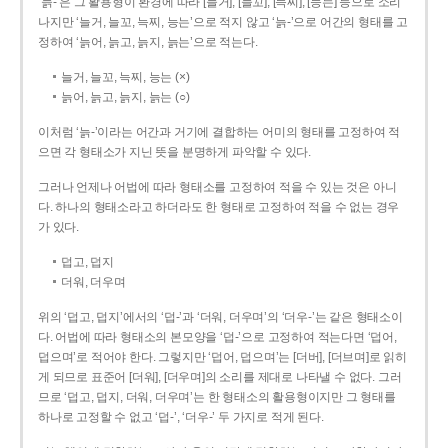
‘늙-’은 그 활용형이 환경에 따라 [늘거], [늘꼬], [늑찌], [능는] 등으로 소리
나지만 ‘늘거, 늘꼬, 늑찌, 능는’으로 적지 않고 ‘늙-’으로 어간의 형태를 고
정하여 ‘늙어, 늙고, 늙지, 늙는’으로 적는다.
늘거, 늘꼬, 늑찌, 능는 (×)
늙어, 늙고, 늙지, 늙는 (○)
이처럼 ‘늙-­’이라는 어간과 거기에 결합하는 어미의 형태를 고정하여 적
으면 각 형태소가 지닌 뜻을 분명하게 파악할 수 있다.
그러나 언제나 어법에 따라 형태소를 고정하여 적을 수 있는 것은 아니
다. 하나의 형태소라고 하더라도 한 형태로 고정하여 적을 수 없는 경우
가 있다.
덥고, 덥지
더워, 더우며
위의 ‘덥고, 덥지’에서의 ‘덥-­’과 ‘더워, 더우며’의 ‘더우-­’는 같은 형태소이
다. 어법에 따라 형태소의 본모양을 ‘덥-­’으로 고정하여 적는다면 ‘덥어,
덥으며’로 적어야 한다. 그렇지만 ‘덥어, 덥으며’는 [더버], [더브며]로 읽히
게 되므로 표준어 [더워], [더우며]의 소리를 제대로 나타낼 수 없다. 그러
므로 ‘덥고, 덥지, 더워, 더우며’는 한 형태소의 활용형이지만 그 형태를
하나로 고정할 수 없고 ‘덥-’, ‘더우-’ 두 가지로 적게 된다.