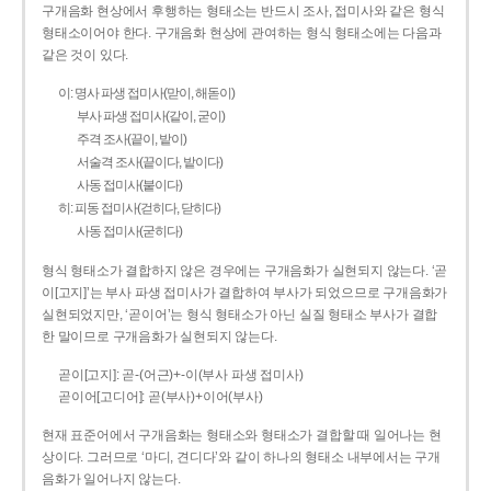
구개음화 현상에서 후행하는 형태소는 반드시 조사, 접미사와 같은 형식
형태소이어야 한다. 구개음화 현상에 관여하는 형식 형태소에는 다음과
같은 것이 있다.
이: 명사 파생 접미사(맏이, 해돋이)
부사 파생 접미사(같이, 굳이)
주격 조사(끝이, 밭이)
서술격 조사(끝이다, 밭이다)
사동 접미사(붙이다)
히: 피동 접미사(걷히다, 닫히다)
사동 접미사(굳히다)
형식 형태소가 결합하지 않은 경우에는 구개음화가 실현되지 않는다. ‘곧
이[고지]’는 부사 파생 접미사가 결합하여 부사가 되었으므로 구개음화가
실현되었지만, ‘곧이어’는 형식 형태소가 아닌 실질 형태소 부사가 결합
한 말이므로 구개음화가 실현되지 않는다.
곧이[고지]: 곧-­(어근)+­-이(부사 파생 접미사)
곧이어[고디어]: 곧(부사)+이어(부사)
현재 표준어에서 구개음화는 형태소와 형태소가 결합할 때 일어나는 현
상이다. 그러므로 ‘마디, 견디다’와 같이 하나의 형태소 내부에서는 구개
음화가 일어나지 않는다.