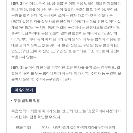
[붙임 2]
‘신-여성, 구-여성, 공-염불’은 이미 두음 법칙이 적용된 자립적인
명사 ‘여성, 염불’에 ‘신-, 구-, 공-’이 결합한 구조이므로 ‘신여성, 구여성,
공염불’로 적는다. ‘접두사처럼 쓰이는 한자’라고 한 것은 ‘신(新), 구
(舊)’와 같은 한자를 접두사로만 단정하기 어렵다는 점을 밝힌 것이다. 실
제로 ‘구(舊)’는 ‘구 시민 회관’과 같은 구성에서는 관형사로도 쓰인다. ‘남
존­-여비, 남부-­여대’ 등은 엄밀히 말하면 합성어는 아니지만, ‘남존’, ‘여
비’, ‘남부’, ‘여대’ 등이 마치 단어와 같이 인식되어 두음 법칙이 적용된 형
태로 굳어져 쓰이고 있는 것이다. 한편 ‘신년도, 구년도’ 등은 발음이 [신
년도], [구ː년도]이며 ‘신년­-도, 구년-­도’로 분석되는 구조이므로 이 규정이
적용되지 않는다.
[붙임 3]
둘 이상의 단어로 이루어진 고유 명사를 붙여 쓰는 경우에도, 결
합된 각 단어를 두음 법칙에 따라 적는다. 따라서 ‘한국 여자 농구 연맹’을
붙여서 쓰면 ‘한국여자농구연맹’이 된다.
더 알아보기
두음 법칙의 적용
두음 법칙의 적용에 차이가 있는 ‘연도’와 ‘년도’는 “표준국어대사전”에서
이러한 차이점을 확인할 수 있다.
연도(年度)
「명사」 사무나 회계 결산 따위의 처리를 위하여 편의