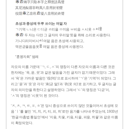
兩字只取本字之釋俚語爲聲
其尼池梨眉非時異八音用於初聲
役隱
乙音邑
凝八音用於終聲
초성과 종성에 두루 쓰이는 여덟 자
ㄱ기역 ㄴ니은 ㄷ디귿 ㄹ리을 ㅁ미음 ㅂ비읍 ㅅ시옷 ㆁ
두 자는 다만 그 글자의 우리말 뜻을 취해 소리로 사용한다.
기니디리미비시
여덟 음은 초성에 사용되고,
역은귿을음읍옷
여덟 음은 종성에 사용된다.
“훈몽자회” 범례
자모의 이름 가운데 ‘ㄱ, ㄷ, ㅅ’의 명칭이 다른 자모의 이름과 다른 것은
한자에는 ‘윽, 읃, 읏’과 같은 발음을 가진 글자가 없기 때문이었다. 그래
서 ‘윽’은 가까운 발음인 ‘役(역)’으로 표시하여 ‘ㄱ’은 ‘기역’이 되었다. 그
리고 ‘읃’과 ‘읏’은 각각 ‘末(귿 말)’과 ‘衣(옷 의)’로 표기하고, 두 글자는 글
자의 의미만을 취한다고 설명하였다. 그래서 ‘ㄷ’의 명칭은 ‘디귿’이,
‘ㅅ’의 명칭은 ‘시옷’이 된 것이다.
‘ㅈ, ㅊ, ㅋ, ㅌ, ㅍ, ㅎ’은 당시 종성으로 쓰이지 않던 것들이어서 초성에 모
음 ‘ㅣ’를 붙인 ‘지, 치, 키, 티, 피, 히’로만 음가를 나타내 주었는데, 1933년
‘한글 마춤법 통일안’에서 ‘지읒, 치읓, 키읔, 티읕, 피읖, 히읗’과 같은 이름
이 확정되었다.