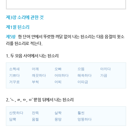
제3장 소리에 관한 것
제1절 된소리
제5항
한 단어 안에서 뚜렷한 까닭 없이 나는 된소리는 다음 음절의 첫소
리를 된소리로 적는다.
1. 두 모음 사이에서 나는 된소리
소쩍새
어깨
오빠
으뜸
아끼다
기쁘다
깨끗하다
어떠하다
해쓱하다
가끔
거꾸로
부썩
어찌
이따금
2. ‘ㄴ, ㄹ, ㅁ, ㅇ’ 받침 뒤에서 나는 된소리
산뜻하다
잔뜩
살짝
훨씬
담뿍
움찔
몽땅
엉뚱하다