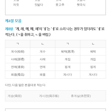
자칫
짓밟다
풋고추
햇곡식
제4절 모음
제8항
‘계, 례, 몌, 폐, 혜’의 ‘ㅖ’는 ‘ㅔ’로 소리 나는 경우가 있더라도 ‘ㅖ’로
적는다. (ㄱ을 취하고, ㄴ을 버림.)
ㄱ
ㄴ
ㄱ
ㄴ
계수(桂樹)
게수
혜택(惠澤)
헤택
사례(謝禮)
사레
계집
게집
연몌(連袂)
연메
핑계
핑게
폐품(廢品)
페품
계시다
게시다
다만, 다음 말은 본음대로 적는다.
게송(偈頌)
게시판(揭示板)
휴게실(休憩室)