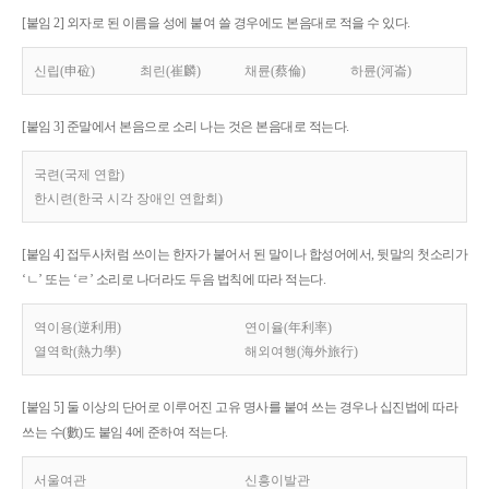
[붙임 2] 외자로 된 이름을 성에 붙여 쓸 경우에도 본음대로 적을 수 있다.
신립(申砬)
최린(崔麟)
채륜(蔡倫)
하륜(河崙)
[붙임 3] 준말에서 본음으로 소리 나는 것은 본음대로 적는다.
국련(국제 연합)
한시련(한국 시각 장애인 연합회)
[붙임 4] 접두사처럼 쓰이는 한자가 붙어서 된 말이나 합성어에서, 뒷말의 첫소리가
‘ㄴ’ 또는 ‘ㄹ’ 소리로 나더라도 두음 법칙에 따라 적는다.
역이용(逆利用)
연이율(年利率)
열역학(熱力學)
해외여행(海外旅行)
[붙임 5] 둘 이상의 단어로 이루어진 고유 명사를 붙여 쓰는 경우나 십진법에 따라
쓰는 수(數)도 붙임 4에 준하여 적는다.
서울여관
신흥이발관