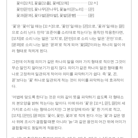
……………
꽃이[꼬치], 꽃을[꼬츨], 꽃에[꼬체]
[꼬ㅊ]
…
꽃만[꼰만], 꽃나무[꼰나무], 꽃놀이[꼰노리]
[꼰]
………
꽃과[꼳꽈], 꽃다발[꼳따발], 꽃밭[꼳빧]
[꼳]
‘꽃’은 ‘꽃이’일 때는 [꼬ㅊ]으로, ‘꽃만’일 때는 [꼰]으로, ‘꽃과’일 때는 [꼳]
으로 소리 난다. 만약 ‘표준어를 소리대로 적는다’는 원칙만 적용한다면,
[꼬치]로 소리 나는 말은 ‘꼬치’로, [꼰만]으로 소리 나는 말은 ‘꼰만’으로,
[꼳꽈]로 소리 나는 말은 ‘꼳꽈’로 적게 되어 ‘꽃[花]’이라는 하나의 말이 여
러 형태로 적히게 된다.
그런데 이처럼 의미가 같은 하나의 말을 여러 가지 형태로 적으면 그것이
무슨 말인지 알아보기가 쉽지 않다. 의미가 같은 하나의 말은 형태를 하
나로 고정하여 일관되게 적어야 의미를 파악하기가 쉽다. 즉 ‘꽃, 꼰,
꼳’보다는 ‘꽃’ 하나로 일관되게 적는 것이 의미를 파악하는 데 효과적이
다.
‘어법에 맞도록 한다’는 것은 이와 같이 뜻을 파악하기 쉽도록 각 형태소
의 본모양을 밝혀 적는다는 말이다. 이에 따라 ‘꽃’은 [꼬ㅊ], [꼰], [꼳]의 세
가지로 소리 나는 형태소이지만 그 본모양에 따라 ‘꽃’ 한 가지로 적고,
[꼬치], [꼰만], [꼳꽈]도 ‘꽃이, 꽃만, 꽃과’로 적게 된다. 이는 ‘꽃’과 같은 명
사 뒤에 조사가 결합할 때뿐 아니라 ‘늙-’과 같은 용언의 어간 뒤에 어미가
결합할 때도 동일하게 적용된다.