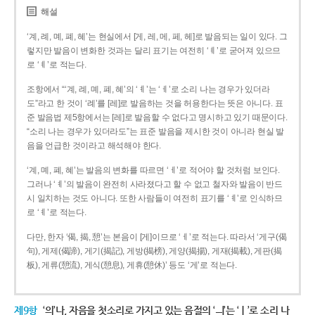
해설
‘계, 례, 몌, 폐, 혜’는 현실에서 [게, 레, 메, 페, 헤]로 발음되는 일이 있다. 그
렇지만 발음이 변화한 것과는 달리 표기는 여전히 ‘ㅖ’로 굳어져 있으므
로 ‘ㅖ’로 적는다.
조항에서 “‘계, 례, 몌, 폐, 혜’의 ‘ㅖ’는 ‘ㅔ’로 소리 나는 경우가 있더라
도”라고 한 것이 ‘례’를 [레]로 발음하는 것을 허용한다는 뜻은 아니다. 표
준 발음법 제5항에서는 [레]로 발음할 수 없다고 명시하고 있기 때문이다.
“소리 나는 경우가 있더라도”는 표준 발음을 제시한 것이 아니라 현실 발
음을 언급한 것이라고 해석해야 한다.
‘계, 몌, 폐, 혜’는 발음의 변화를 따르면 ‘ㅔ’로 적어야 할 것처럼 보인다.
그러나 ‘ㅖ’의 발음이 완전히 사라졌다고 할 수 없고 철자와 발음이 반드
시 일치하는 것도 아니다. 또한 사람들이 여전히 표기를 ‘ㅖ’로 인식하므
로 ‘ㅖ’로 적는다.
다만, 한자 ‘偈, 揭, 憩’는 본음이 [게]이므로 ‘ㅔ’로 적는다. 따라서 ‘게구(偈
句), 게제(偈諦), 게기(揭記), 게방(揭榜), 게양(揭揚), 게재(揭載), 게판(揭
板), 게류(憩流), 게식(憩息), 게휴(憩休)’ 등도 ‘게’로 적는다.
제9항
‘의’나, 자음을 첫소리로 가지고 있는 음절의 ‘ㅢ’는 ‘ㅣ’로 소리 나