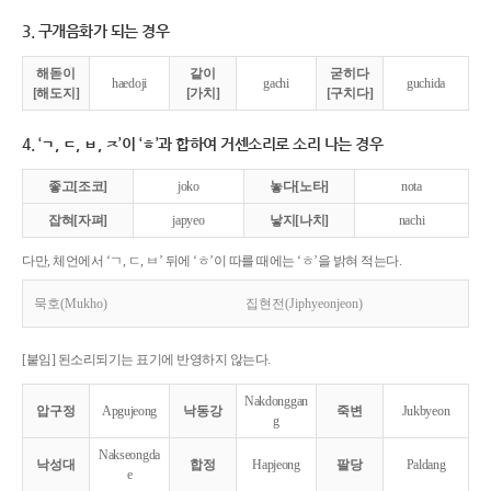
3. 구개음화가 되는 경우
해돋이
같이
굳히다
haedoji
gachi
guchida
[해도지]
[가치]
[구치다]
4. ‘ㄱ, ㄷ, ㅂ, ㅈ’이 ‘ㅎ’과 합하여 거센소리로 소리 나는 경우
좋고[조코]
joko
놓다[노타]
nota
잡혀[자펴]
japyeo
낳지[나치]
nachi
다만, 체언에서 ‘ㄱ, ㄷ, ㅂ’ 뒤에 ‘ㅎ’이 따를 때에는 ‘ㅎ’을 밝혀 적는다.
묵호(Mukho)
집현전(Jiphyeonjeon)
[붙임] 된소리되기는 표기에 반영하지 않는다.
Nakdonggan
압구정
Apgujeong
낙동강
죽변
Jukbyeon
g
Nakseongda
낙성대
합정
Hapjeong
팔당
Paldang
e