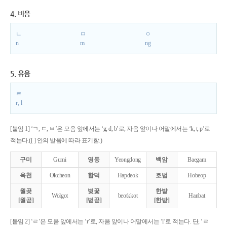
4. 비음
ㄴ
ㅁ
ㅇ
n
m
ng
5. 유음
ㄹ
r, l
[붙임 1] ‘ㄱ, ㄷ, ㅂ’은 모음 앞에서는 ‘g, d, b’로, 자음 앞이나 어말에서는 ‘k, t, p’로
적는다.([ ] 안의 발음에 따라 표기함.)
구미
Gumi
영동
Yeongdong
백암
Baegam
옥천
Okcheon
합덕
Hapdeok
호법
Hobeop
월곶
벚꽃
한밭
Wolgot
beotkkot
Hanbat
[월곧]
[벋꼳]
[한받]
[붙임 2] ‘ㄹ’은 모음 앞에서는 ‘r’로, 자음 앞이나 어말에서는 ‘l’로 적는다. 단, ‘ㄹ