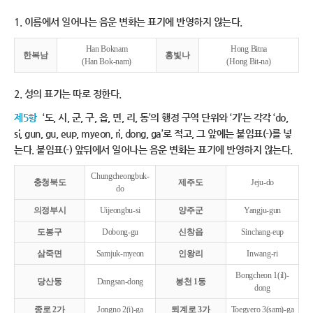
1. 이름에서 일어나는 음운 변화는 표기에 반영하지 않는다.
Han Boknam
Hong Bitna
한복남
홍빛나
(Han Bok-nam)
(Hong Bit-na)
2. 성의 표기는 따로 정한다.
제5항
‘도, 시, 군, 구, 읍, 면, 리, 동’의 행정 구역 단위와 ‘가’는 각각 ‘do,
si, gun, gu, eup, myeon, ri, dong, ga’로 적고, 그 앞에는 붙임표(-)를 넣
는다. 붙임표(-) 앞뒤에서 일어나는 음운 변화는 표기에 반영하지 않는다.
Chungcheongbuk-
충청북도
제주도
Jeju-do
do
의정부시
Uijeongbu-si
양주군
Yangju-gun
도봉구
Dobong-gu
신창읍
Sinchang-eup
삼죽면
Samjuk-myeon
인왕리
Inwang-ri
Bongcheon 1(il)-
당산동
Dangsan-dong
봉천 1동
dong
종로 2가
Jongno 2(i)-ga
퇴계로 3가
Toegyero 3(sam)-ga