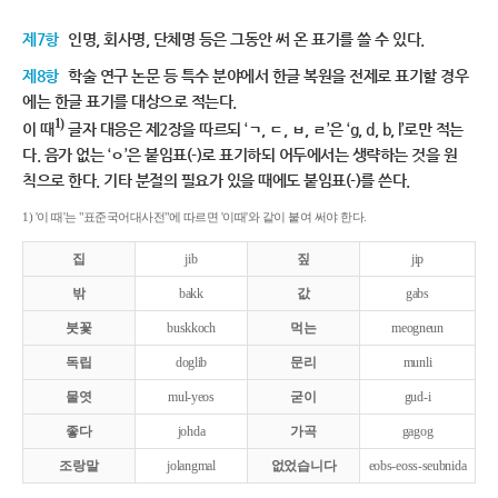
제7항
인명, 회사명, 단체명 등은 그동안 써 온 표기를 쓸 수 있다.
제8항
학술 연구 논문 등 특수 분야에서 한글 복원을 전제로 표기할 경우
에는 한글 표기를 대상으로 적는다.
1)
이 때
글자 대응은 제2장을 따르되 ‘ㄱ, ㄷ, ㅂ, ㄹ’은 ‘g, d, b, l’로만 적는
다. 음가 없는 ‘ㅇ’은 붙임표(-)로 표기하되 어두에서는 생략하는 것을 원
칙으로 한다. 기타 분절의 필요가 있을 때에도 붙임표(-)를 쓴다.
1) '이 때'는 "표준국어대사전"에 따르면 '이때'와 같이 붙여 써야 한다.
집
jib
짚
jip
밖
bakk
값
gabs
붓꽃
buskkoch
먹는
meogneun
독립
doglib
문리
munli
물엿
mul-yeos
굳이
gud-i
좋다
johda
가곡
gagog
조랑말
jolangmal
없었습니다
eobs-eoss-seubnida