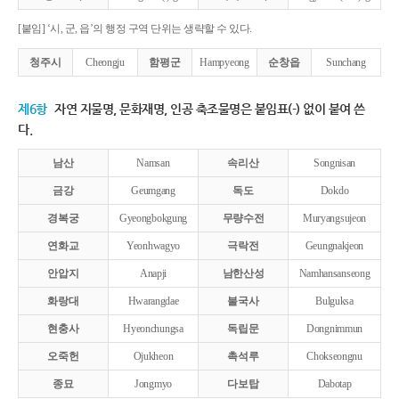
[붙임] ‘시, 군, 읍’의 행정 구역 단위는 생략할 수 있다.
청주시
Cheongju
함평군
Hampyeong
순창읍
Sunchang
제6항
자연 지물명, 문화재명, 인공 축조물명은 붙임표(-) 없이 붙여 쓴
다.
남산
Namsan
속리산
Songnisan
금강
Geumgang
독도
Dokdo
경복궁
Gyeongbokgung
무량수전
Muryangsujeon
연화교
Yeonhwagyo
극락전
Geungnakjeon
안압지
Anapji
남한산성
Namhansanseong
화랑대
Hwarangdae
불국사
Bulguksa
현충사
Hyeonchungsa
독립문
Dongnimmun
오죽헌
Ojukheon
촉석루
Chokseongnu
종묘
Jongmyo
다보탑
Dabotap