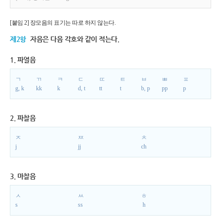
[붙임 2] 장모음의 표기는 따로 하지 않는다.
제2항
자음은 다음 각호와 같이 적는다.
1. 파열음
ㄱ
ㄲ
ㅋ
ㄷ
ㄸ
ㅌ
ㅂ
ㅃ
ㅍ
g, k
kk
k
d, t
tt
t
b, p
pp
p
2. 파찰음
ㅈ
ㅉ
ㅊ
j
jj
ch
3. 마찰음
ㅅ
ㅆ
ㅎ
s
ss
h