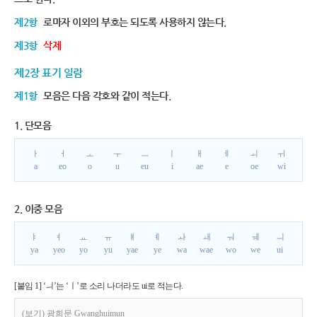
제2항
로마자 이외의 부호는 되도록 사용하지 않는다.
제3항
삭제
제2장 표기 일람
제1항
모음은 다음 각호와 같이 적는다.
1. 단모음
ㅏ
ㅓ
ㅗ
ㅜ
ㅡ
ㅣ
ㅐ
ㅔ
ㅚ
ㅟ
a
eo
o
u
eu
i
ae
e
oe
wi
2. 이중 모음
ㅑ
ㅕ
ㅛ
ㅠ
ㅒ
ㅖ
ㅘ
ㅙ
ㅝ
ㅞ
ㅢ
ya
yeo
yo
yu
yae
ye
wa
wae
wo
we
ui
[붙임 1] ‘ㅢ’는 ‘ㅣ’로 소리 나더라도 ui로 적는다.
(보기) 광희문 Gwanghuimun