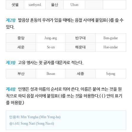
샛별
saetbyeol
울산
Ulsan
제2항
발음상 혼동의 우려가 있을 때에는 음절 사이에 붙임표(-)를 쓸 수
있다.
중앙
Jung-ang
반구대
Ban-gudae
세운
Se-un
해운대
Hae-undae
제3항
고유 명사는 첫 글자를 대문자로 적는다.
부산
Busan
세종
Sejong
제4항
인명은 성과 이름의 순서로 띄어 쓴다. 이름은 붙여 쓰는 것을 원
칙으로 하되 음절 사이에 붙임표(-)를 쓰는 것을 허용한다.( ( ) 안의 표기
를 허용함.)
민용하 Min Yongha (Min Yong-ha)
송나리 Song Nari (Song Na-ri)