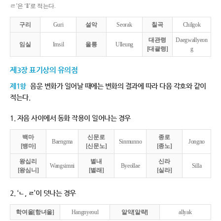
ㄹ’은 ‘ll’로 적는다.
구리
Guri
설악
Seorak
칠곡
Chilgok
대관령
Daegwallyeon
임실
Imsil
울릉
Ulleung
[대괄령]
g
제3장 표기상의 유의점
제1항
음운 변화가 일어날 때에는 변화의 결과에 따라 다음 각호와 같이
적는다.
1. 자음 사이에서 동화 작용이 일어나는 경우
백마
신문로
종로
Baengma
Sinmunno
Jongno
[뱅마]
[신문노]
[종노]
왕십리
별내
신라
Wangsimni
Byeollae
Silla
[왕심니]
[별래]
[실라]
2. ‘ㄴ, ㄹ’이 덧나는 경우
학여울[항녀울]
Hangnyeoul
알약[알략]
allyak