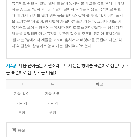
목적어로 취한다. 반면 ‘떨다’는 달려 있거나 붙어 있는 것을 쳐서 떼어 낸
다는 뜻으로, ‘먼지, 재’ 등과 같이 떨어져 나가는 대상을 목적어로 취한
다. 따라서 ‘먼지를 떨기 위해 옷을 털다’와 같이 쓸 수 있다. 이러한 쓰임
을 고려하면 ‘재떨이, 먼지떨이’가 올바른 표기가 된다. 그러나 ‘재물’이
목적어로 쓰이는 경우에는 유사한 의미로도 쓰인다. ‘털다’는 ‘남이 가진
재물을 몽땅 빼앗거나 그것이 보관된 장소를 모조리 뒤지어 훔치다’를,
‘떨다’는 ‘남에게서 재물을 모조리 훔치거나 빼앗다’를 뜻한다. 다만, ‘먹
다’와 결합해 합성어로 쓸 때에는 ‘털어먹다’로 쓴다.
제4항
다음 단어들은 거센소리로 나지 않는 형태를 표준어로 삼는다.(ㄱ
을 표준어로 삼고, ㄴ을 버림.)
ㄱ
ㄴ
비고
가을-갈이
가을-카리
거시기
거시키
분침
푼침
해설