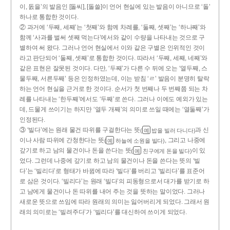
이, 돐을’의 발음인 [돌씨], [돌쓸]이 언어 현실에 있는 발음이 아니므로 ‘돌’
하나로 통합한 것이다.
② 과거에 ‘두째, 세째’는 ‘첫째’와 함께 차례를, ‘둘째, 셋째’는 ‘하나째’와
함께 ‘사과를 벌써 셋째 먹는다’에서와 같이 수량을 나타내는 것으로 구
별하여 써 왔다. 그러나 언어 현실에서 이와 같은 구별은 인위적인 것이
라고 판단되어 ‘둘째, 셋째’로 통합한 것이다. 따라서 ‘두째, 세째, 네째’와
같은 표현은 잘못된 것이다. 다만, ‘두째’가 다른 수 뒤에 오는 ‘열두째, 스
물두째, 서른두째’ 등은 인정하였는데, 이는 받침 ‘ㄹ’ 발음이 분명히 탈락
하는 언어 현실을 근거로 한 것이다. 순서가 첫 번째나 두 번째쯤 되는 차
례를 나타내는 ‘한두째’에서도 ‘두째’로 쓴다. 그러나 이에도 예외가 있는
데, 드물게 쓰이기는 하지만 ‘열두 개째’의 의미로 쓰일 때에는 ‘열둘째’가
인정된다.
③ ‘빌다’에는 원래 물건 따위를 구걸한다는 뜻
과 신
(
밥을 빌러 다니다)
예
이나 사람 따위에 간청한다는 뜻
, 그리고 나중에
(
하늘에 소원을 빌다)
예
갚기로 하고 남의 물건이나 돈을 쓴다는 뜻
이 있
(
친구에게 돈을 빌다)
예
었다. 그런데 나중에 갚기로 하고 남의 물건이나 돈을 쓴다는 뜻의 ‘빌
다’는 ‘빌리다’로 형태가 바뀜에 따라 ‘빌다’를 버리고 ‘빌리다’를 표준어
로 삼은 것이다. ‘빌리다’는 원래 ‘빌다’의 피동형으로서 대가를 받기로 하
고 남에게 물건이나 돈 따위를 내어 주는 것을 뜻하는 말이었다. 그러나
새로운 뜻으로 쓰임에 따라 원래의 의미는 잃어버리게 되었다. 그래서 원
래의 의미로는 ‘빌려주다’가 ‘빌리다’를 대신하여 쓰이게 되었다.