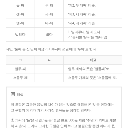
둘-째
두-째
‘제2, 두 개째’의 뜻.
셋-째
세-째
‘제3, 세 개째’의 뜻.
넷-째
네-째
‘제4, 네 개째’의 뜻.
1. 빌려주다, 빌려 오다.
빌리다
빌다
2. ‘용서를 빌다’는 ‘빌다’임.
다만, ‘둘째’는 십 단위 이상의 서수사에 쓰일 때에 ‘두째’로 한다.
ㄱ
ㄴ
비고
열두-째
열두 개째의 뜻은 ‘열둘째’로.
스물두-째
스물두 개째의 뜻은 ‘스물둘째’로.
해설
이 조항은 그동안 용법의 차이가 있는 것으로 규정해 온 것 중 현재에는
그 구별의 의의가 거의 사라진 항목들을 정리한 것이다.
① 과거에 ‘돌’은 생일, ‘돐’은 ‘한글 반포 500돐’처럼 ‘주년’의 의미로 세분
해 써 왔다. 그러나 그러한 구별은 인위적이고 불필요할 뿐만 아니라 ‘돐