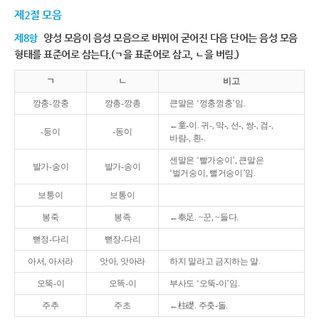
제2절 모음
제8항
양성 모음이 음성 모음으로 바뀌어 굳어진 다음 단어는 음성 모음
형태를 표준어로 삼는다.(ㄱ을 표준어로 삼고, ㄴ을 버림.)
ㄱ
ㄴ
비고
깡충-깡충
깡총-깡총
큰말은 ‘껑충껑충’임.
←童-이. 귀-, 막-, 선-, 쌍-, 검-,
-둥이
-동이
바람-, 흰-.
센말은 ‘빨가숭이’, 큰말은
발가-숭이
발가-송이
‘벌거숭이, 뻘거숭이’임.
보퉁이
보통이
봉죽
봉족
←奉足. ~꾼, ~들다.
뻗정-다리
뻗장-다리
아서, 아서라
앗아, 앗아라
하지 말라고 금지하는 말.
오뚝-이
오똑-이
부사도 ‘오뚝-이’임.
주추
주초
←柱礎. 주춧-돌.