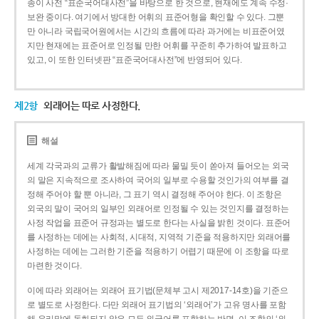
종이 사전 “표준국어대사전”을 바탕으로 한 것으로, 현재에도 계속 수정·
보완 중이다. 여기에서 방대한 어휘의 표준어형을 확인할 수 있다. 그뿐
만 아니라 국립국어원에서는 시간의 흐름에 따라 과거에는 비표준어였
지만 현재에는 표준어로 인정될 만한 어휘를 꾸준히 추가하여 발표하고
있고, 이 또한 인터넷판 “표준국어대사전”에 반영되어 있다.
제2항
외래어는 따로 사정한다.
해설
세계 각국과의 교류가 활발해짐에 따라 물밀 듯이 쏟아져 들어오는 외국
의 말은 지속적으로 조사하여 국어의 일부로 수용할 것인가의 여부를 결
정해 주어야 할 뿐 아니라, 그 표기 역시 결정해 주어야 한다. 이 조항은
외국의 말이 국어의 일부인 외래어로 인정될 수 있는 것인지를 결정하는
사정 작업을 표준어 규정과는 별도로 한다는 사실을 밝힌 것이다. 표준어
를 사정하는 데에는 사회적, 시대적, 지역적 기준을 적용하지만 외래어를
사정하는 데에는 그러한 기준을 적용하기 어렵기 때문에 이 조항을 따로
마련한 것이다.
이에 따라 외래어는 외래어 표기법(문체부 고시 제2017-14호)을 기준으
로 별도로 사정한다. 다만 외래어 표기법의 ‘외래어’가 고유 명사를 포함