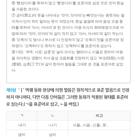
⑥ ‘뻗장다리’를 취하지 않고 ‘뻗정다리’를 표준어로 삼은 것은 언어 현실
을 수용한 것이다.
⑦ 금지(禁止)의 뜻을 나타내는 ‘앗아, 앗아라’는 빼앗는다는 원뜻과는 멀
어져서 단지 하지 말라는 뜻이 되었는데, 현실 발음에 따라 음성 모음 형
태를 취하여 ‘아서, 아서라’로 한 것이다. 어원 의식이 희박해졌으므로 어
법에 따라 ‘앗어, 앗어라’와 같이 적지 않고 ‘아서, 아서라’와 같이 적는다.
⑧ ‘오똑이’도 명사나 부사로 다 인정하지 않고 ‘오뚝이’만을 표준어로 정
하였다. ‘오똑하다’도 취하지 않고 ‘오뚝하다’를 표준어로 삼는다.
⑨ 다만, ‘부주, 사둔, 삼춘’은 널리 쓰이는 형태이나, 이들은 한자어 어원
을 의식하는 경향이 커서 음성 모음화를 인정하지 않고 ‘부조(扶助), 사돈
(査頓), 삼촌(三寸)’과 같이 한자어 발음을 그대로 쓴 것을 표준어로 삼았
다.
제9항
‘ㅣ’ 역행 동화 현상에 의한 발음은 원칙적으로 표준 발음으로 인정
하지 아니하되, 다만 다음 단어들은 그러한 동화가 적용된 형태를 표준어
로 삼는다.(ㄱ을 표준어로 삼고, ㄴ을 버림.)
ㄱ
ㄴ
비고
-내기
-나기
서울-, 시골-, 신출-, 풋-.
냄비
남비