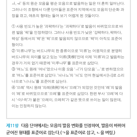
ㅘ, ㅝ’ 등의 원순 모음을 평순 모음으로 발음하는 일은 더 흔히 일어난다.
그러나 이 조항에서 다룬 단어들은 표준어 지역에서도 모음의 단순화 과
정을 겪고, 애초의 형태는 들어 보기 어렵게 된 것들이다.
① 사용 빈도가 높은 ‘괴퍅하다’는 ‘괴팍하다’로 발음이 바뀌었으므로 바
뀐 발음 ‘팍’을 인정하였다. 그러나 사용 빈도가 낮은 ‘강퍅하다, 퍅하다,
퍅성’ 등에서의 ‘퍅’은 ‘팍’으로 발음되지 않으므로 ‘퍅’이 아직도 표준어
형이다.
② ‘미류나무’는 버드나무의 한 종류이므로 ‘미류’는 어원적으로 분명히
버드나무의 의미를 담고 있는 ‘미류(美柳)’인데 이제 ‘미류’라고 발음하는
경우가 거의 없기 때문에 ‘미루나무’를 표준어로 삼았다.
③ ‘여느’도 원래 ‘여늬’였으나 이중 모음 ‘ㅢ’가 단모음 ‘ㅡ’로 변하였으므
로 ‘여느’를 표준어로 삼았다. ‘늬나노’의 ‘늬’도 언어 현실에서 [니]로 소리
나므로 ‘니나노’를 표준어로 삼는다.
④ ‘으례’ 역시 원래 ‘의례(依例)’에서 ‘으례’가 되었던 것인데 ‘례’의 발음
이 ‘레’로 바뀌었으므로 ‘으레’를 표준어로 삼았다. 한편 부사 ‘으레’에 다
시 ‘-이/-히’가 붙은 ‘으레이, 으레히’가 같은 뜻으로 쓰이는 일이 많은데,
이는 인정하지 않는다.
제11항
다음 단어에서는 모음의 발음 변화를 인정하여, 발음이 바뀌어
굳어진 형태를 표준어로 삼는다.(ㄱ을 표준어로 삼고, ㄴ을 버림.)