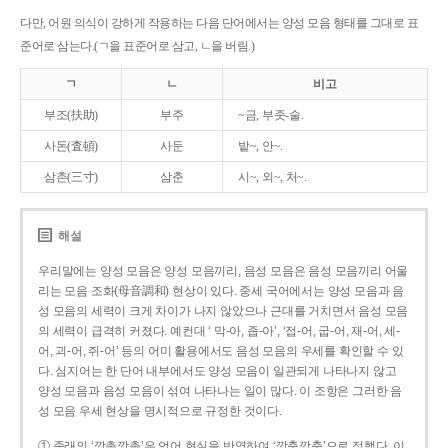
다만, 어원 의식이 강하게 작용하는 다음 단어에서는 양성 모음 형태를 그대로 표
준어로 삼는다.(ㄱ을 표준어로 삼고, ㄴ을 버림.)
ㄱ
ㄴ
비고
부조(扶助)
부주
~금, 부좃-술.
사돈(査頓)
사둔
밭~, 안~.
삼촌(三寸)
삼춘
시~, 외~, 처~.
해설
우리말에는 양성 모음은 양성 모음끼리, 음성 모음은 음성 모음끼리 어울
리는 모음 조화(母音調和) 현상이 있다. 중세 국어에서는 양성 모음과 음
성 모음의 세력이 크게 차이가 나지 않았으나 근대를 거치면서 음성 모음
의 세력이 급격히 커졌다. 예컨대 ‘ 막-아, 좁-아’, ‘접-어, 굽-어, 재-어, 세-
어, 괴-어, 쥐-어’ 등의 어미 활용에서도 음성 모음의 우세를 확인할 수 있
다. 심지어는 한 단어 내부에서도 양성 모음이 일관되게 나타나지 않고
양성 모음과 음성 모음이 섞여 나타나는 일이 많다. 이 조항은 그러한 음
성 모음 우세 현상을 명시적으로 규정한 것이다.
① 종래의 ‘깡총깡총’은 언어 현실을 반영하여 ‘깡충깡충’으로 정했다. 이