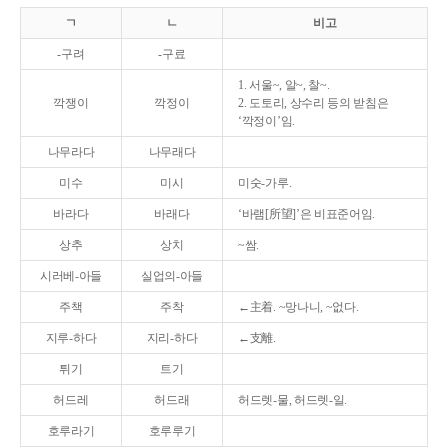
ㄱ
ㄴ
비고
-구려
-구료
1. 서울~, 알~, 찰~.
깍쟁이
깍정이
2. 도토리, 상수리 등의 받침은
‘깍정이’임.
나무라다
나무래다
미수
미시
미숫-가루.
바라다
바래다
‘바램[所望]’은 비표준어임.
상추
상치
~쌈.
시러베-아들
실업의-아들
주책
주착
←主着. ~망나니, ~없다.
지루-하다
지리-하다
←支離.
튀기
트기
허드레
허드래
허드렛-물, 허드렛-일.
호루라기
호루루기