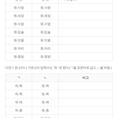
윗-사랑
웃-사랑
윗-세장
웃-세장
윗-수염
웃-수염
윗-입술
웃-입술
윗-잇몸
웃-잇몸
윗-자리
웃-자리
윗-중방
웃-중방
다만 1. 된소리나 거센소리 앞에서는 ‘위-’로 한다.(ㄱ을 표준어로 삼고, ㄴ을 버림.)
ㄱ
ㄴ
비고
위-짝
웃-짝
위-쪽
웃-쪽
위-채
웃-채
위-층
웃-층