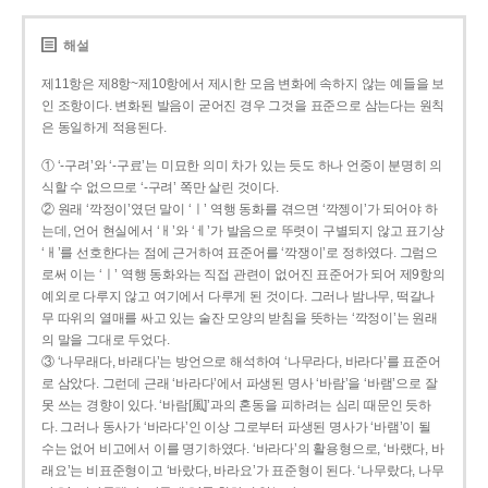
해설
제11항은 제8항~제10항에서 제시한 모음 변화에 속하지 않는 예들을 보
인 조항이다. 변화된 발음이 굳어진 경우 그것을 표준으로 삼는다는 원칙
은 동일하게 적용된다.
① ‘-구려’와 ‘-구료’는 미묘한 의미 차가 있는 듯도 하나 언중이 분명히 의
식할 수 없으므로 ‘-구려’ 쪽만 살린 것이다.
② 원래 ‘깍정이’였던 말이 ‘ㅣ’ 역행 동화를 겪으면 ‘깍젱이’가 되어야 하
는데, 언어 현실에서 ‘ㅐ’와 ‘ㅔ’가 발음으로 뚜렷이 구별되지 않고 표기상
‘ㅐ’를 선호한다는 점에 근거하여 표준어를 ‘깍쟁이’로 정하였다. 그럼으
로써 이는 ‘ㅣ’ 역행 동화와는 직접 관련이 없어진 표준어가 되어 제9항의
예외로 다루지 않고 여기에서 다루게 된 것이다. 그러나 밤나무, 떡갈나
무 따위의 열매를 싸고 있는 술잔 모양의 받침을 뜻하는 ‘깍정이’는 원래
의 말을 그대로 두었다.
③ ‘나무래다, 바래다’는 방언으로 해석하여 ‘나무라다, 바라다’를 표준어
로 삼았다. 그런데 근래 ‘바라다’에서 파생된 명사 ‘바람’을 ‘바램’으로 잘
못 쓰는 경향이 있다. ‘바람[風]’과의 혼동을 피하려는 심리 때문인 듯하
다. 그러나 동사가 ‘바라다’인 이상 그로부터 파생된 명사가 ‘바램’이 될
수는 없어 비고에서 이를 명기하였다. ‘바라다’의 활용형으로, ‘바랬다, 바
래요’는 비표준형이고 ‘바랐다, 바라요’가 표준형이 된다. ‘나무랐다, 나무