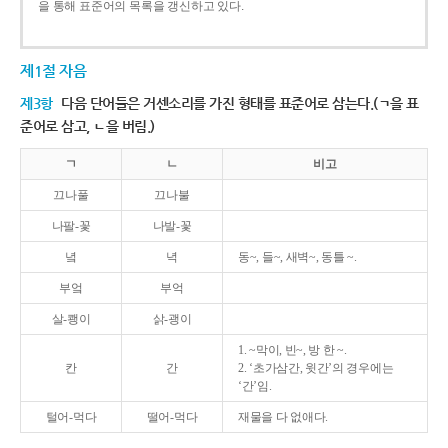
을 통해 표준어의 목록을 갱신하고 있다.
제1절 자음
제3항
다음 단어들은 거센소리를 가진 형태를 표준어로 삼는다.(ㄱ을 표
준어로 삼고, ㄴ을 버림.)
ㄱ
ㄴ
비고
끄나풀
끄나불
나팔-꽃
나발-꽃
녘
녁
동~, 들~, 새벽~, 동틀 ~.
부엌
부억
살-쾡이
삵-괭이
1. ~막이, 빈~, 방 한 ~.
칸
간
2. ‘초가삼간, 윗간’의 경우에는
‘간’임.
털어-먹다
떨어-먹다
재물을 다 없애다.