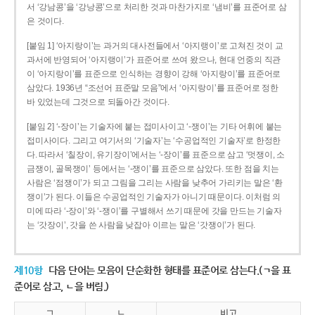
서 ‘강남콩’을 ‘강낭콩’으로 처리한 것과 마찬가지로 ‘냄비’를 표준어로 삼
은 것이다.
[붙임 1] ‘아지랑이’는 과거의 대사전들에서 ‘아지랭이’로 고쳐진 것이 교
과서에 반영되어 ‘아지랭이’가 표준어로 쓰여 왔으나, 현대 언중의 직관
이 ‘아지랑이’를 표준으로 인식하는 경향이 강해 ‘아지랑이’를 표준어로
삼았다. 1936년 “조선어 표준말 모음”에서 ‘아지랑이’를 표준어로 정한
바 있었는데 그것으로 되돌아간 것이다.
[붙임 2] ‘-장이’는 기술자에 붙는 접미사이고 ‘-쟁이’는 기타 어휘에 붙는
접미사이다. 그리고 여기서의 ‘기술자’는 ‘수공업적인 기술자’로 한정한
다. 따라서 ‘칠장이, 유기장이’에서는 ‘-장이’를 표준으로 삼고 ‘멋쟁이, 소
금쟁이, 골목쟁이’ 등에서는 ‘-쟁이’를 표준으로 삼았다. 또한 점을 치는
사람은 ‘점쟁이’가 되고 그림을 그리는 사람을 낮추어 가리키는 말은 ‘환
쟁이’가 된다. 이들은 수공업적인 기술자가 아니기 때문이다. 이처럼 의
미에 따라 ‘-장이’와 ‘-쟁이’를 구별해서 쓰기 때문에 갓을 만드는 기술자
는 ‘갓장이’, 갓을 쓴 사람을 낮잡아 이르는 말은 ‘갓쟁이’가 된다.
제10항
다음 단어는 모음이 단순화한 형태를 표준어로 삼는다.(ㄱ을 표
준어로 삼고, ㄴ을 버림.)
ㄱ
ㄴ
비고