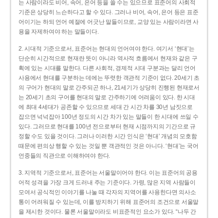
는 사람이라도 비어, 속어, 은어 등을 쓸 수는 있으므로 표준어의 사회적
기준은 상당히 느슨하다고 할 수 있다. 그러나 비어, 속어, 은어 등은 표준
어이기는 하되 언어 예절에 어긋난 말들이므로, 교양 있는 사람이라면 사
용을 자제하여야 하는 말들이다.
2. 시대적 기준으로서, 표준어는 현대의 언어여야 한다. 여기서 ‘현대’는
단순히 시간적으로 현재란 뜻이 아니라 역사적 흐름에서 현재와 같은 구
획에 있는 시대를 말한다. 다른 사회적, 경제적 시대 구분과는 달리 언어
사용에서 현대를 구분하는 데에는 뚜렷한 객관적 기준이 없다. 20세기 초
의 구어가 현대의 말로 간주되곤 하나, 21세기가 상당히 진행된 현재로서
는 20세기 초의 구어를 현대의 말로 간주하기에 어려움이 있다. 한 시대
에 최대 4세대가 공존할 수 있으므로 세대 간 시간 차를 30년 남짓으로
잡으면 넉넉잡아 100년 정도의 시간 차가 있는 말들이 한 시대에 쓰일 수
있다. 그러므로 현대를 100년 전으로부터 현재 시점까지의 기간으로 규
정할 수도 있을 것이다. 그러나 이러한 시간 인식은 ‘현대’ 개념의 모호함
때문에 편의상 행할 수 있는 것일 뿐 객관적인 것은 아니다. ‘현대’는 국어
언중들의 직관으로 이해하여야 한다.
3. 지역적 기준으로서, 표준어는 서울말이어야 한다. 이는 표준어의 공용
어적 성격을 가장 크게 드러내 주는 기준이다. 가령, 많은 지역 사람들이
모여서 공식적인 이야기를 나눌 때 각자의 지역어를 사용한다면 의사소
통이 어려워질 수 있는데, 이를 방지하기 위해 표준어의 조건으로 서울말
을 제시한 것이다. 물론 서울말이라도 비표준적인 요소가 있다. “나두 간