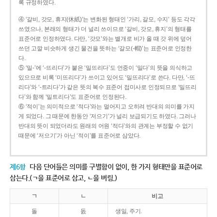
록 규정하였다.
④ ‘갈비, 갓모, 휴지(休紙)’는 변화된 형태인 ‘가리, 갈모, 수지’ 등도 각각
쓰였으나, 본래의 형태가 더 널리 쓰이므로 ‘갈비, 갓모, 휴지’의 형태를
표준어로 인정하였다. 다만, ‘갓모’와는 별개로 비가 올 때 갓 위에 덮어
쓰던 고깔 비슷하게 생긴 물건을 뜻하는 ‘갈모(-帽)’는 표준어로 인정한
다.
⑤ ‘밀-’에 ‘-뜨리다’가 붙은 ‘밀뜨리다’도 언중이 ‘밀다’의 뜻을 의식하고
있으므로 비록 ‘미뜨리다’가 쓰이고 있어도 ‘밀뜨리다’로 쓴다. 다만, ‘-뜨
리다’와 ‘-트리다’가 같은 뜻의 복수 표준어 접미사로 인정되므로 ‘밀뜨리
다’와 함께 ‘밀트리다’도 표준어로 인정된다.
⑥ ‘적이’는 의미적으로 ‘적다’와는 멀어지고 오히려 반대의 의미를 가지
게 되었다. 그 때문에 한동안 ‘저으기’가 널리 보급되기도 하였다. 그러나
반대의 뜻이 되었더라도 원래의 어원 ‘적다’와의 관계는 부정할 수 없기
때문에 ‘저으기’가 아닌 ‘적이’를 표준어로 삼았다.
제6항
다음 단어들은 의미를 구별함이 없이, 한 가지 형태만을 표준어로
삼는다.(ㄱ을 표준어로 삼고, ㄴ을 버림.)
ㄱ
ㄴ
비고
돌
돐
생일, 주기.