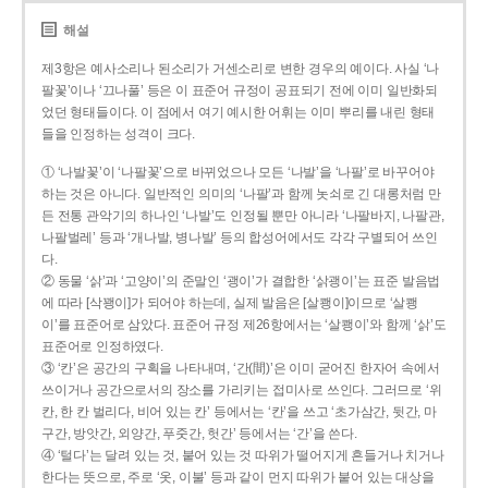
해설
제3항은 예사소리나 된소리가 거센소리로 변한 경우의 예이다. 사실 ‘나
팔꽃’이나 ‘끄나풀’ 등은 이 표준어 규정이 공표되기 전에 이미 일반화되
었던 형태들이다. 이 점에서 여기 예시한 어휘는 이미 뿌리를 내린 형태
들을 인정하는 성격이 크다.
① ‘나발꽃’이 ‘나팔꽃’으로 바뀌었으나 모든 ‘나발’을 ‘나팔’로 바꾸어야
하는 것은 아니다. 일반적인 의미의 ‘나팔’과 함께 놋쇠로 긴 대롱처럼 만
든 전통 관악기의 하나인 ‘나발’도 인정될 뿐만 아니라 ‘나팔바지, 나팔관,
나팔벌레’ 등과 ‘개나발, 병나발’ 등의 합성어에서도 각각 구별되어 쓰인
다.
② 동물 ‘삵’과 ‘고양이’의 준말인 ‘괭이’가 결합한 ‘삵괭이’는 표준 발음법
에 따라 [삭꽹이]가 되어야 하는데, 실제 발음은 [살쾡이]이므로 ‘살쾡
이’를 표준어로 삼았다. 표준어 규정 제26항에서는 ‘살쾡이’와 함께 ‘삵’도
표준어로 인정하였다.
③ ‘칸’은 공간의 구획을 나타내며, ‘간(間)’은 이미 굳어진 한자어 속에서
쓰이거나 공간으로서의 장소를 가리키는 접미사로 쓰인다. 그러므로 ‘위
칸, 한 칸 벌리다, 비어 있는 칸’ 등에서는 ‘칸’을 쓰고 ‘초가삼간, 뒷간, 마
구간, 방앗간, 외양간, 푸줏간, 헛간’ 등에서는 ‘간’을 쓴다.
④ ‘털다’는 달려 있는 것, 붙어 있는 것 따위가 떨어지게 흔들거나 치거나
한다는 뜻으로, 주로 ‘옷, 이불’ 등과 같이 먼지 따위가 붙어 있는 대상을