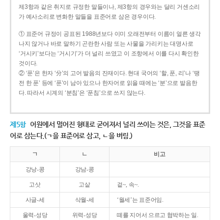
제3항과 같은 취지로 규정한 말들이나, 제3항의 경우와는 달리 거센소리
가 예사소리로 변화한 말들을 표준어로 삼은 경우이다.
① 표준어 규정이 공표된 1988년보다 이미 오래전부터 이름이 얼른 생각
나지 않거나 바로 말하기 곤란한 사람 또는 사물을 가리키는 대명사로
‘거시키’보다는 ‘거시기’가 더 널리 쓰였고 이 조항에서 이를 다시 확인한
것이다.
② ‘푼’은 한자 ‘分’의 고어 발음의 잔재이다. 현대 국어의 ‘할, 푼, 리’나 ‘땡
전 한 푼’ 등에 ‘푼’이 남아 있으나 한자어로 읽을 때에는 ‘분’으로 발음한
다. 따라서 시계의 ‘분침’은 ‘푼침’으로 쓰지 않는다.
제5항
어원에서 멀어진 형태로 굳어져서 널리 쓰이는 것은, 그것을 표준
어로 삼는다.(ㄱ을 표준어로 삼고, ㄴ을 버림.)
ㄱ
ㄴ
비고
강낭-콩
강남-콩
고삿
고샅
겉~, 속~.
사글-세
삭월-세
‘월세’는 표준어임.
울력-성당
위력-성당
떼를 지어서 으르고 협박하는 일.