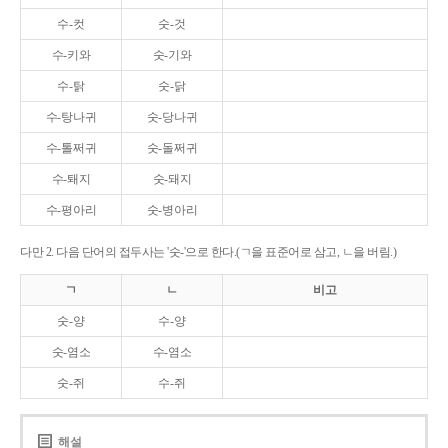
수-컷
숫-것
수-키와
숫-기와
수-탉
숫-닭
수-탕나귀
숫-당나귀
수-톨쩌귀
숫-돌쩌귀
수-퇘지
숫-돼지
수-평아리
숫-병아리
다만 2. 다음 단어의 접두사는 '숫-'으로 한다.(ㄱ을 표준어로 삼고, ㄴ을 버림.)
ㄱ
ㄴ
비고
숫-양
수-양
숫-염소
수-염소
숫-쥐
수-쥐
해설