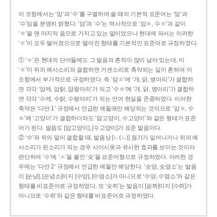
이 조항에서는 ‘암’과 ‘수’를 구별하여 쓸 때의 기본적 표준어는 ‘암’과
‘수’임을 분명히 밝혔다. ‘암’과 ‘수’는 역사적으로 ‘암ㅎ, 수ㅎ’과 같이
‘ㅎ’을 맨 마지막 음으로 가지고 있는 말이었으나 현대에 와서는 이러한
‘ㅎ’이 모두 떨어졌으므로 떨어진 형태를 기본적인 표준어로 규정하였다.
① ‘ㅎ’은 현대의 단어들에도 그 발음의 흔적이 많이 남아 있는데, 이
‘ㅎ’이 뒤의 예사소리와 결합하면 거센소리로 축약되는 일이 흔하여 이
조항에서 부가적으로 규정하였다. 즉 ‘암ㅎ’에 ‘개, 닭, 병아리’가 결합하
면 각각 ‘암캐, 암탉, 암평아리’가 되고 ‘수ㅎ’에 ‘개, 닭, 병아리’가 결합하
면 각각 ‘수캐, 수탉, 수평아리’가 되는 언어 현실을 존중하였다. 이러한
축약은 ‘다만 1’ 규정에서 언급한 예들에만 해당되는 것이므로 ‘암ㅎ, 수
ㅎ’에 ‘고양이’가 결합하더라도 ‘암고양이, 수고양이’와 같은 형태가 표준
어가 된다. 발음도 [암고양이], [수고양이]가 표준 발음이다.
② ‘수’와 뒤의 말이 결합할 때, 발음상 [ㄴ(ㄴ)] 첨가가 일어나거나 뒤의 예
사소리가 된소리가 되는 경우 사이시옷과 유사한 효과를 보이는 것이라
판단하여 ‘수’에 ‘ㅅ’을 붙인 ‘숫’을 표준어형으로 규정하였다. 이러한 경
우에는 ‘다만 2’ 규정에서 언급한 예들만 해당한다. ‘숫양, 숫염소’는 발음
이 [순냥], [순념소]이지 [수양], [수염소]가 아니므로 ‘수양, 수염소’와 같은
형태를 비표준어로 규정하였다. 또 ‘숫쥐’는 발음이 [숟쮜]이지 [수쥐]가
아니므로 ‘수쥐’와 같은 형태를 비표준어로 규정하였다.