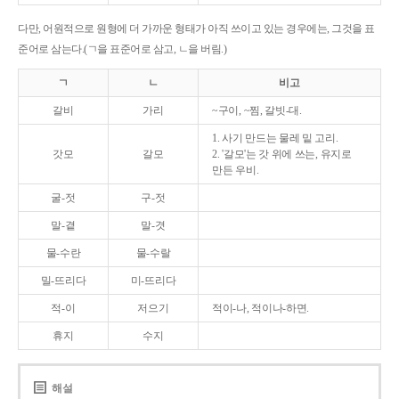
다만, 어원적으로 원형에 더 가까운 형태가 아직 쓰이고 있는 경우에는, 그것을 표
준어로 삼는다.(ㄱ을 표준어로 삼고, ㄴ을 버림.)
ㄱ
ㄴ
비고
갈비
가리
~구이, ~찜, 갈빗-대.
1. 사기 만드는 물레 밑 고리.
갓모
갈모
2. '갈모'는 갓 위에 쓰는, 유지로
만든 우비.
굴-젓
구-젓
말-곁
말-겻
물-수란
물-수랄
밀-뜨리다
미-뜨리다
적-이
저으기
적이-나, 적이나-하면.
휴지
수지
해설