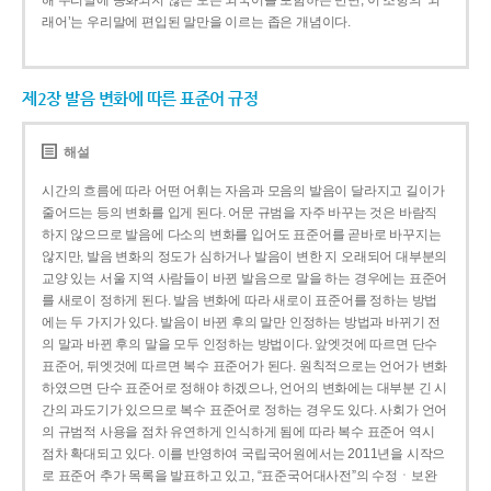
해 우리말에 동화되지 않은 모든 외국어를 포함하는 반면, 이 조항의 ‘외
래어’는 우리말에 편입된 말만을 이르는 좁은 개념이다.
제2장 발음 변화에 따른 표준어 규정
해설
시간의 흐름에 따라 어떤 어휘는 자음과 모음의 발음이 달라지고 길이가
줄어드는 등의 변화를 입게 된다. 어문 규범을 자주 바꾸는 것은 바람직
하지 않으므로 발음에 다소의 변화를 입어도 표준어를 곧바로 바꾸지는
않지만, 발음 변화의 정도가 심하거나 발음이 변한 지 오래되어 대부분의
교양 있는 서울 지역 사람들이 바뀐 발음으로 말을 하는 경우에는 표준어
를 새로이 정하게 된다. 발음 변화에 따라 새로이 표준어를 정하는 방법
에는 두 가지가 있다. 발음이 바뀐 후의 말만 인정하는 방법과 바뀌기 전
의 말과 바뀐 후의 말을 모두 인정하는 방법이다. 앞엣것에 따르면 단수
표준어, 뒤엣것에 따르면 복수 표준어가 된다. 원칙적으로는 언어가 변화
하였으면 단수 표준어로 정해야 하겠으나, 언어의 변화에는 대부분 긴 시
간의 과도기가 있으므로 복수 표준어로 정하는 경우도 있다. 사회가 언어
의 규범적 사용을 점차 유연하게 인식하게 됨에 따라 복수 표준어 역시
점차 확대되고 있다. 이를 반영하여 국립국어원에서는 2011년을 시작으
로 표준어 추가 목록을 발표하고 있고, “표준국어대사전”의 수정ㆍ보완