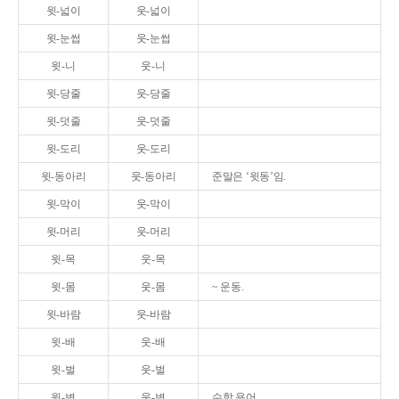
윗-넓이
웃-넓이
윗-눈썹
웃-눈썹
윗-니
웃-니
윗-당줄
웃-당줄
윗-덧줄
웃-덧줄
윗-도리
웃-도리
윗-동아리
웃-동아리
준말은 ‘윗동’임.
윗-막이
웃-막이
윗-머리
웃-머리
윗-목
웃-목
윗-몸
웃-몸
~ 운동.
윗-바람
웃-바람
윗-배
웃-배
윗-벌
웃-벌
윗-변
웃-변
수학 용어.