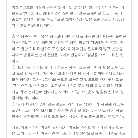
학문적으로는 어원이 밝혀져 있더라도 언중의 어원 의식이 약해져서 어
원으로부터 멀어진 형태가 널리 쓰이면 그 말을 표준어로 삼고, 어원에
충실한 형태이더라도 현실적으로 쓰이지 않는 말은 표준어로 삼지 않겠
다는 것을 다룬 조항이다.
① ‘강낭콩’은 중국의 ‘강남(江南)’ 지방에서 들여온 콩이기 때문에 붙여진
이름인데, ‘강남’의 형태가 변하여 ‘강낭’이 되었다. 제9항의 ‘남비’가 ‘냄
비’로 변한 것과 마찬가지로 언중이 이미 어원을 인식하지 않고 변한 형
태대로 발음하는 언어 현실을 그대로 반영하여 ‘강낭콩’으로 쓰게 한 것
이다.
② 예전에는 ‘지붕을 일 때에 쓰는 새끼’와 ‘좁은 골목이나 길’을 모두 ‘고
샅’으로 써 왔는데, 앞의 뜻의 말에 대해 어원 의식이 희박해져서 조사가
붙은 형태가 [고사시/고사슬] 등으로 발음되고 있으므로 앞의 뜻의 말을
‘고삿’으로 정한 것이다. ‘속고삿’은 초가지붕을 일 때 이엉을 얹기 전에
지붕 위에 건너질러 잡아매는 새끼이고, ‘겉고삿’은 이엉을 얹은 위에 걸
쳐 매는 새끼이다.
③ ‘월세(月貰)’와 뜻이 같은 말로서 과거에는 ‘삭월세’와 ‘사글세’가 모두
쓰였다. 그러나 ‘삭월세’를 한자어 ‘朔月貰’로 보는 것은 ‘사글세’의 음을
단순히 한자로 흉내 낸 것으로 보아 ‘사글세’만을 표준으로 삼은 것이다.
다만, 어원 의식이 여전히 남아 있어 어원을 의식한 형태가 쓰이는 것들
은 그 짝이 되는 비어원적인 형태보다 더 우선적으로 표준어 자격을 주도