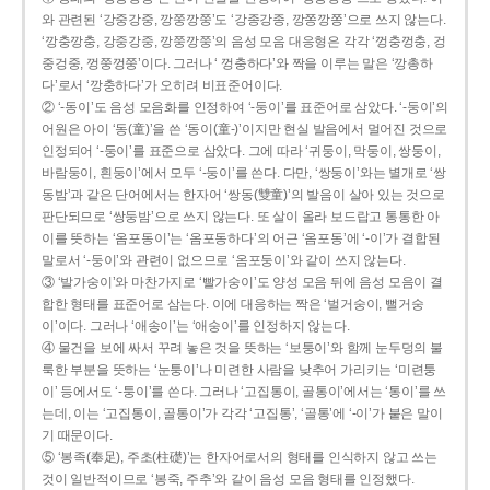
와 관련된 ‘강중강중, 깡쭝깡쭝’도 ‘강종강종, 깡쫑깡쫑’으로 쓰지 않는다.
‘깡충깡충, 강중강중, 깡쭝깡쭝’의 음성 모음 대응형은 각각 ‘껑충껑충, 겅
중겅중, 껑쭝껑쭝’이다. 그러나 ‘ 껑충하다’와 짝을 이루는 말은 ‘깡총하
다’로서 ‘깡충하다’가 오히려 비표준어이다.
② ‘-동이’도 음성 모음화를 인정하여 ‘-둥이’를 표준어로 삼았다. ‘-둥이’의
어원은 아이 ‘동(童)’을 쓴 ‘동이(童-)’이지만 현실 발음에서 멀어진 것으로
인정되어 ‘-둥이’를 표준으로 삼았다. 그에 따라 ‘귀둥이, 막둥이, 쌍둥이,
바람둥이, 흰둥이’에서 모두 ‘-둥이’를 쓴다. 다만, ‘쌍둥이’와는 별개로 ‘쌍
동밤’과 같은 단어에서는 한자어 ‘쌍동(雙童)’의 발음이 살아 있는 것으로
판단되므로 ‘쌍둥밤’으로 쓰지 않는다. 또 살이 올라 보드랍고 통통한 아
이를 뜻하는 ‘옴포동이’는 ‘옴포동하다’의 어근 ‘옴포동’에 ‘-이’가 결합된
말로서 ‘-둥이’와 관련이 없으므로 ‘옴포둥이’와 같이 쓰지 않는다.
③ ‘발가숭이’와 마찬가지로 ‘빨가숭이’도 양성 모음 뒤에 음성 모음이 결
합한 형태를 표준어로 삼는다. 이에 대응하는 짝은 ‘벌거숭이, 뻘거숭
이’이다. 그러나 ‘애송이’는 ‘애숭이’를 인정하지 않는다.
④ 물건을 보에 싸서 꾸려 놓은 것을 뜻하는 ‘보퉁이’와 함께 눈두덩의 불
룩한 부분을 뜻하는 ‘눈퉁이’나 미련한 사람을 낮추어 가리키는 ‘미련퉁
이’ 등에서도 ‘-퉁이’를 쓴다. 그러나 ‘고집통이, 골통이’에서는 ‘통이’를 쓰
는데, 이는 ‘고집통이, 골통이’가 각각 ‘고집통’, ‘골통’에 ‘-이’가 붙은 말이
기 때문이다.
⑤ ‘봉족(奉足), 주초(柱礎)’는 한자어로서의 형태를 인식하지 않고 쓰는
것이 일반적이므로 ‘봉죽, 주추’와 같이 음성 모음 형태를 인정했다.