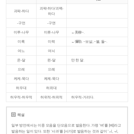
괴퍅-하다/괴팩-
괴팍-하다
하다
-구먼
-구면
미루-나무
미류-나무
←美柳~.
미륵
미력
←彌勒. ~보살, ~불, 돌~.
여느
여늬
온-달
왼-달
만 한 달.
으레
으례
케케-묵다
켸켸-묵다
허우대
허위대
허우적-허우적
허위적-허위적
허우적-거리다.
해설
일부 방언에서는 이중 모음을 단모음으로 발음한다. 가령 ‘벼’를 [베]라고
발음하는 일이 있다. 또한 ‘사과’를 [사가]로 발음하는 것과 같이 ‘ㅚ, ㅟ,