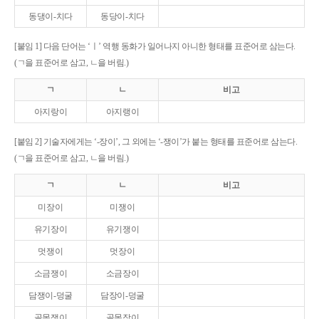
동댕이-치다
동당이-치다
[붙임 1] 다음 단어는 ‘ㅣ’ 역행 동화가 일어나지 아니한 형태를 표준어로 삼는다.
(ㄱ을 표준어로 삼고, ㄴ을 버림.)
ㄱ
ㄴ
비고
아지랑이
아지랭이
[붙임 2] 기술자에게는 ‘-장이’, 그 외에는 ‘-쟁이’가 붙는 형태를 표준어로 삼는다.
(ㄱ을 표준어로 삼고, ㄴ을 버림.)
ㄱ
ㄴ
비고
미장이
미쟁이
유기장이
유기쟁이
멋쟁이
멋장이
소금쟁이
소금장이
담쟁이-덩굴
담장이-덩굴
골목쟁이
골목장이