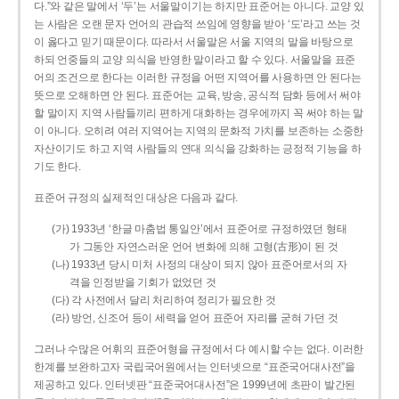
다.”와 같은 말에서 ‘두’는 서울말이기는 하지만 표준어는 아니다. 교양 있
는 사람은 오랜 문자 언어의 관습적 쓰임에 영향을 받아 ‘도’라고 쓰는 것
이 옳다고 믿기 때문이다. 따라서 서울말은 서울 지역의 말을 바탕으로
하되 언중들의 교양 의식을 반영한 말이라고 할 수 있다. 서울말을 표준
어의 조건으로 한다는 이러한 규정을 어떤 지역어를 사용하면 안 된다는
뜻으로 오해하면 안 된다. 표준어는 교육, 방송, 공식적 담화 등에서 써야
할 말이지 지역 사람들끼리 편하게 대화하는 경우에까지 꼭 써야 하는 말
이 아니다. 오히려 여러 지역어는 지역의 문화적 가치를 보존하는 소중한
자산이기도 하고 지역 사람들의 연대 의식을 강화하는 긍정적 기능을 하
기도 한다.
표준어 규정의 실제적인 대상은 다음과 같다.
(가) 1933년 ‘한글 마춤법 통일안’에서 표준어로 규정하였던 형태
가 그동안 자연스러운 언어 변화에 의해 고형(古形)이 된 것
(나) 1933년 당시 미처 사정의 대상이 되지 않아 표준어로서의 자
격을 인정받을 기회가 없었던 것
(다) 각 사전에서 달리 처리하여 정리가 필요한 것
(라) 방언, 신조어 등이 세력을 얻어 표준어 자리를 굳혀 가던 것
그러나 수많은 어휘의 표준어형을 규정에서 다 예시할 수는 없다. 이러한
한계를 보완하고자 국립국어원에서는 인터넷으로 “표준국어대사전”을
제공하고 있다. 인터넷판 “표준국어대사전”은 1999년에 초판이 발간된