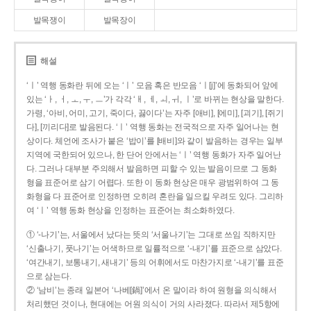
발목쟁이
발목장이
해설
‘ㅣ’ 역행 동화란 뒤에 오는 ‘ㅣ’ 모음 혹은 반모음 ‘ㅣ[j]’에 동화되어 앞에
있는 ‘ㅏ, ㅓ, ㅗ, ㅜ, ㅡ’가 각각 ‘ㅐ, ㅔ, ㅚ, ㅟ, ㅣ’로 바뀌는 현상을 말한다.
가령, ‘아비, 어미, 고기, 죽이다, 끓이다’는 자주 [애비], [에미], [괴기], [쥐기
다], [끼리다]로 발음된다. ‘ㅣ’ 역행 동화는 전국적으로 자주 일어나는 현
상이다. 체언에 조사가 붙은 ‘밥이’를 [배비]와 같이 발음하는 경우는 일부
지역에 국한되어 있으나, 한 단어 안에서는 ‘ㅣ’ 역행 동화가 자주 일어난
다. 그러나 대부분 주의해서 발음하면 피할 수 있는 발음이므로 그 동화
형을 표준어로 삼기 어렵다. 또한 이 동화 현상은 매우 광범위하여 그 동
화형을 다 표준어로 인정하면 오히려 혼란을 일으킬 우려도 있다. 그리하
여 ‘ㅣ’ 역행 동화 현상을 인정하는 표준어는 최소화하였다.
① ‘-나기’는, 서울에서 났다는 뜻의 ‘서울나기’는 그대로 쓰임 직하지만
‘신출나기, 풋나기’는 어색하므로 일률적으로 ‘-내기’를 표준으로 삼았다.
‘여간내기, 보통내기, 새내기’ 등의 어휘에서도 마찬가지로 ‘-내기’를 표준
으로 삼는다.
② ‘남비’는 종래 일본어 ‘나베[鍋]’에서 온 말이라 하여 원형을 의식해서
처리했던 것이나, 현대에는 어원 의식이 거의 사라졌다. 따라서 제5항에