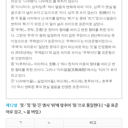
라요’도 ‘나무랬다, 나무래요’를 취하지 않는다.
④ ‘미시/미수, 상치/상추’ 역시 발음의 변화에 따라 ‘미수, 상추’가 현실 발
음으로 더 널리 쓰이고 있으므로 ‘미시, 상치’로 쓰지 않는다. 종(種)이 다
른 두 동물 사이에서 난 새끼를 말하는 ‘튀기’는 원래 ‘트기’였으나 발음이
변하여 ‘튀기’가 되었고 이 말이 널리 쓰이므로 표준어로 삼았다.
⑤ ‘주책(←주착, 主着)’은 한자어 형태를 버리고 변한 형태를 취한 것이
다. 그런데 ‘주착’이 원래 일정하게 자리 잡힌 주장이나 판단력이라는 뜻
이었으므로 ‘주책없다’가 표준어이고 ‘주책이다’는 비표준형이었으나,
‘주책’의 의미로서 ‘일정한 줏대가 없이 되는대로 하는 짓’을 인정함에 따
라 2016년에는 ‘주책없다’와 같은 의미로 쓰이는 ‘주책이다’를 표준형으
로 인정하였다.
⑥ ‘지루하다(←지리하다, 支離--)’ 역시 한자어 어원의 형태를 버리고 변
한 형태를 취한 것이다. 그러나 ‘지리멸렬(支離滅裂)’에서는 ‘지리’가 유지
되고 있다.
⑦ ‘시러베아들(←실업의아들), 허드레(←허드래), 호루라기(←호루루
기)’ 역시 변화된 후의 현실 발음을 반영한 표준어이다.
제12항
‘웃-’ 및 ‘윗-’은 명사 ‘위’에 맞추어 ‘윗-’으로 통일한다.(ㄱ을 표준
어로 삼고, ㄴ을 버림.)
ㄱ
ㄴ
비고