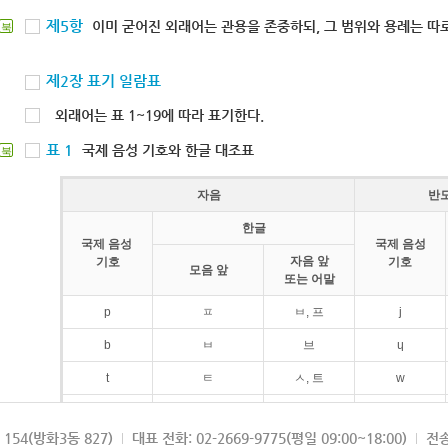
제5항
이미 굳어진 외래어는 관용을 존중하되, 그 범위와 용례는 따로
북
제2장 표기 일람표
외래어는 표 1~19에 따라 표기한다.
표 1
국제 음성 기호와 한글 대조표
북
자음
반
한글
국제 음성
국제 음성
자음 앞
기호
기호
모음 앞
또는 어말
p
ㅍ
ㅂ, 프
j
b
ㅂ
브
ɥ
t
ㅌ
ㅅ, 트
w
d
ㄷ
드
154(방화3동 827)
대표 전화: 02-2669-9775(평일 09:00~18:00)
전송
k
ㅋ
ㄱ, 크