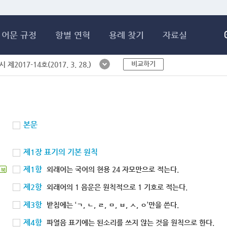
메인콘텐츠 바로가기
어문 규정
항별 연혁
용례 찾기
자료실
비교하기
제2017-14호(2017. 3. 28.)
본문
제1장 표기의 기본 원칙
제1항
외래어는 국어의 현용 24 자모만으로 적는다.
북
제2항
외래어의 1 음운은 원칙적으로 1 기호로 적는다.
제3항
받침에는 ‘ㄱ, ㄴ, ㄹ, ㅁ, ㅂ, ㅅ, ㅇ’만을 쓴다.
제4항
파열음 표기에는 된소리를 쓰지 않는 것을 원칙으로 한다.