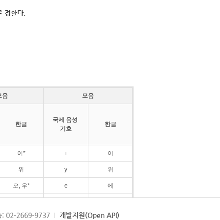
 정한다.
모음
모음
국제 음성
한글
한글
기호
이*
i
이
위
y
위
오, 우*
e
에
ø
외
: 02-2669-9737
개발지원(Open API)
ɛ
에