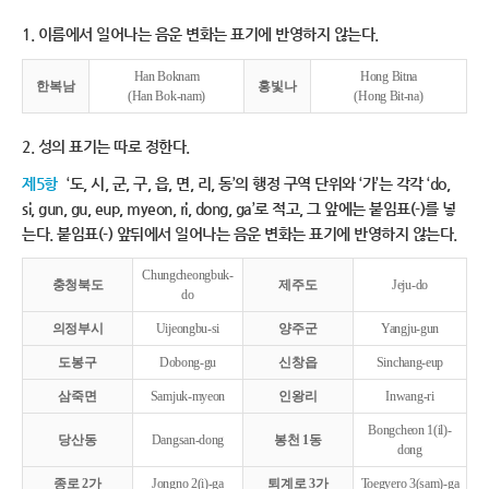
1. 이름에서 일어나는 음운 변화는 표기에 반영하지 않는다.
Han Boknam
Hong Bitna
한복남
홍빛나
(Han Bok-nam)
(Hong Bit-na)
2. 성의 표기는 따로 정한다.
제5항
‘도, 시, 군, 구, 읍, 면, 리, 동’의 행정 구역 단위와 ‘가’는 각각 ‘do,
si, gun, gu, eup, myeon, ri, dong, ga’로 적고, 그 앞에는 붙임표(-)를 넣
는다. 붙임표(-) 앞뒤에서 일어나는 음운 변화는 표기에 반영하지 않는다.
Chungcheongbuk-
충청북도
제주도
Jeju-do
do
의정부시
Uijeongbu-si
양주군
Yangju-gun
도봉구
Dobong-gu
신창읍
Sinchang-eup
삼죽면
Samjuk-myeon
인왕리
Inwang-ri
Bongcheon 1(il)-
당산동
Dangsan-dong
봉천 1동
dong
종로 2가
Jongno 2(i)-ga
퇴계로 3가
Toegyero 3(sam)-ga