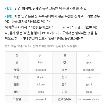
제7항
인명, 회사명, 단체명 등은 그동안 써 온 표기를 쓸 수 있다.
제8항
학술 연구 논문 등 특수 분야에서 한글 복원을 전제로 표기할 경우
에는 한글 표기를 대상으로 적는다.
1)
이 때
글자 대응은 제2장을 따르되 ‘ㄱ, ㄷ, ㅂ, ㄹ’은 ‘g, d, b, l’로만 적는
다. 음가 없는 ‘ㅇ’은 붙임표(-)로 표기하되 어두에서는 생략하는 것을 원
칙으로 한다. 기타 분절의 필요가 있을 때에도 붙임표(-)를 쓴다.
1) '이 때'는 "표준국어대사전"에 따르면 '이때'와 같이 붙여 써야 한다.
집
jib
짚
jip
밖
bakk
값
gabs
붓꽃
buskkoch
먹는
meogneun
독립
doglib
문리
munli
물엿
mul-yeos
굳이
gud-i
좋다
johda
가곡
gagog
조랑말
jolangmal
없었습니다
eobs-eoss-seubnida