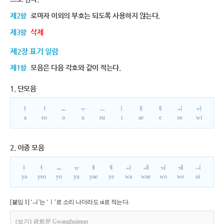
제2항
로마자 이외의 부호는 되도록 사용하지 않는다.
제3항
삭제
제2장 표기 일람
제1항
모음은 다음 각호와 같이 적는다.
1. 단모음
ㅏ
ㅓ
ㅗ
ㅜ
ㅡ
ㅣ
ㅐ
ㅔ
ㅚ
ㅟ
a
eo
o
u
eu
i
ae
e
oe
wi
2. 이중 모음
ㅑ
ㅕ
ㅛ
ㅠ
ㅒ
ㅖ
ㅘ
ㅙ
ㅝ
ㅞ
ㅢ
ya
yeo
yo
yu
yae
ye
wa
wae
wo
we
ui
[붙임 1] ‘ㅢ’는 ‘ㅣ’로 소리 나더라도 ui로 적는다.
(보기) 광희문 Gwanghuimun