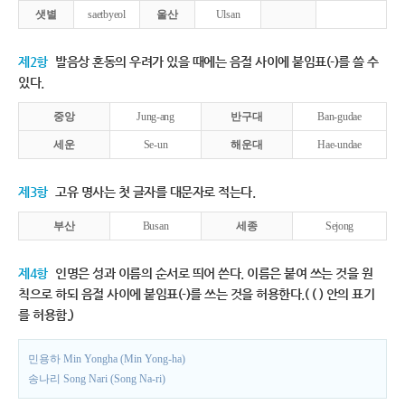
샛별
saetbyeol
울산
Ulsan
제2항
발음상 혼동의 우려가 있을 때에는 음절 사이에 붙임표(-)를 쓸 수
있다.
중앙
Jung-ang
반구대
Ban-gudae
세운
Se-un
해운대
Hae-undae
제3항
고유 명사는 첫 글자를 대문자로 적는다.
부산
Busan
세종
Sejong
제4항
인명은 성과 이름의 순서로 띄어 쓴다. 이름은 붙여 쓰는 것을 원
칙으로 하되 음절 사이에 붙임표(-)를 쓰는 것을 허용한다.( ( ) 안의 표기
를 허용함.)
민용하 Min Yongha (Min Yong-ha)
송나리 Song Nari (Song Na-ri)