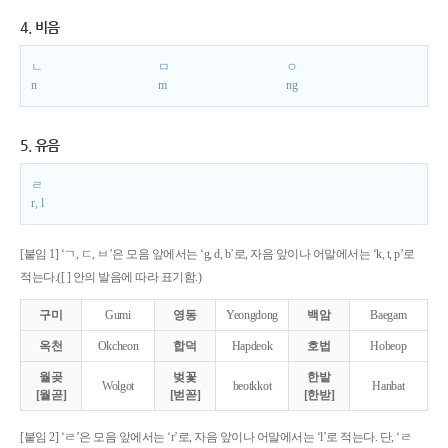
4. 비음
ㄴ
ㅁ
ㅇ
n
m
ng
5. 유음
ㄹ
r, l
[붙임 1] ‘ㄱ, ㄷ, ㅂ’은 모음 앞에서는 ‘g, d, b’로, 자음 앞이나 어말에서는 ‘k, t, p’로
적는다.([ ] 안의 발음에 따라 표기함.)
구미
Gumi
영동
Yeongdong
백암
Baegam
옥천
Okcheon
합덕
Hapdeok
호법
Hobeop
월곶
벚꽃
한밭
Wolgot
beotkkot
Hanbat
[월곧]
[벋꼳]
[한받]
[붙임 2] ‘ㄹ’은 모음 앞에서는 ‘r’로, 자음 앞이나 어말에서는 ‘l’로 적는다. 단, ‘ㄹ