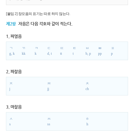
[붙임 2] 장모음의 표기는 따로 하지 않는다.
제2항
자음은 다음 각호와 같이 적는다.
1. 파열음
ㄱ
ㄲ
ㅋ
ㄷ
ㄸ
ㅌ
ㅂ
ㅃ
ㅍ
g, k
kk
k
d, t
tt
t
b, p
pp
p
2. 파찰음
ㅈ
ㅉ
ㅊ
j
jj
ch
3. 마찰음
ㅅ
ㅆ
ㅎ
s
ss
h