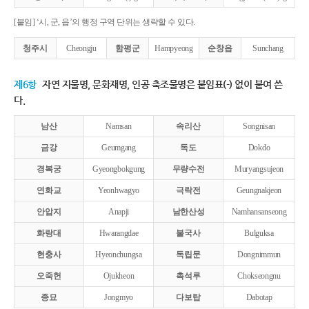
[붙임] ‘시, 군, 읍’의 행정 구역 단위는 생략할 수 있다.
청주시
Cheongju
함평군
Hampyeong
순창읍
Sunchang
제6항
자연 지물명, 문화재명, 인공 축조물명은 붙임표(-) 없이 붙여 쓴
다.
남산
Namsan
속리산
Songnisan
금강
Geumgang
독도
Dokdo
경복궁
Gyeongbokgung
무량수전
Muryangsujeon
연화교
Yeonhwagyo
극락전
Geungnakjeon
안압지
Anapji
남한산성
Namhansanseong
화랑대
Hwarangdae
불국사
Bulguksa
현충사
Hyeonchungsa
독립문
Dongnimmun
오죽헌
Ojukheon
촉석루
Chokseongnu
종묘
Jongmyo
다보탑
Dabotap