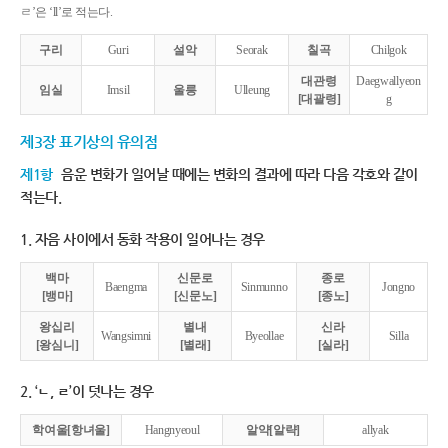
ㄹ’은 ‘ll’로 적는다.
구리
Guri
설악
Seorak
칠곡
Chilgok
대관령
Daegwallyeon
임실
Imsil
울릉
Ulleung
[대괄령]
g
제3장 표기상의 유의점
제1항
음운 변화가 일어날 때에는 변화의 결과에 따라 다음 각호와 같이
적는다.
1. 자음 사이에서 동화 작용이 일어나는 경우
백마
신문로
종로
Baengma
Sinmunno
Jongno
[뱅마]
[신문노]
[종노]
왕십리
별내
신라
Wangsimni
Byeollae
Silla
[왕심니]
[별래]
[실라]
2. ‘ㄴ, ㄹ’이 덧나는 경우
학여울[항녀울]
Hangnyeoul
알약[알략]
allyak