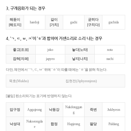
3. 구개음화가 되는 경우
해돋이
같이
굳히다
haedoji
gachi
guchida
[해도지]
[가치]
[구치다]
4. ‘ㄱ, ㄷ, ㅂ, ㅈ’이 ‘ㅎ’과 합하여 거센소리로 소리 나는 경우
좋고[조코]
joko
놓다[노타]
nota
잡혀[자펴]
japyeo
낳지[나치]
nachi
다만, 체언에서 ‘ㄱ, ㄷ, ㅂ’ 뒤에 ‘ㅎ’이 따를 때에는 ‘ㅎ’을 밝혀 적는다.
묵호(Mukho)
집현전(Jiphyeonjeon)
[붙임] 된소리되기는 표기에 반영하지 않는다.
Nakdonggan
압구정
Apgujeong
낙동강
죽변
Jukbyeon
g
Nakseongda
낙성대
합정
Hapjeong
팔당
Paldang
e