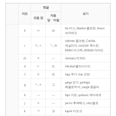
한글
자모
보기
자음
모음 앞
앞ㆍ어말
biz 비스, blandon 블란돈, braceo
b
ㅂ
브
브라세오
colcren 콜크렌, Cecilia
c
ㅋ, ㅅ
ㄱ, 크
세실리아, coccion 콕시온,
bistec 비스텍, dictado 딕타도
ch
ㅊ
―
chicharra 치차라
d
ㄷ
드
felicidad 펠리시다드
f
ㅍ
프
fuga 푸가, fran 프란
ganga 강가, geologia
g
ㄱ, ㅎ
그
헤올로히아, yungla 융글라
h
―
―
hipo 이포, quehacer 케아세르
j
ㅎ
―
jueves 후에베스, reloj 렐로
k
ㅋ
크
kapok 카포크