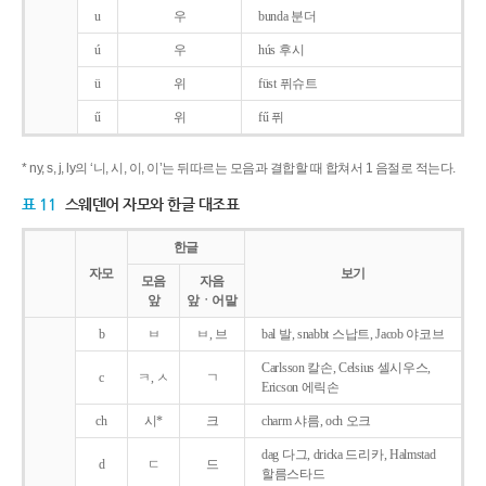
u
우
bunda 분더
ú
우
hús 후시
ü
위
füst 퓌슈트
ű
위
fű 퓌
* ny, s, j, ly의 ‘니, 시, 이, 이’는 뒤따르는 모음과 결합할 때 합쳐서 1 음절로 적는다.
표 11
스웨덴어 자모와 한글 대조표
한글
자모
보기
모음
자음
앞
앞ㆍ어말
b
ㅂ
ㅂ, 브
bal 발, snabbt 스납트, Jacob 야코브
Carlsson 칼손, Celsius 셀시우스,
c
ㅋ, ㅅ
ㄱ
Ericson 에릭손
ch
시*
크
charm 샤름, och 오크
dag 다그, dricka 드리카, Halmstad
d
ㄷ
드
할름스타드