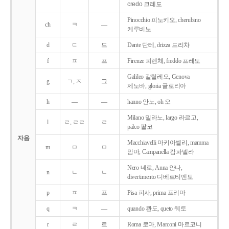
credo 크레도
Pinocchio 피노키오, cherubino
ch
ㅋ
―
케루비노
d
ㄷ
드
Dante 단테, drizza 드리차
f
ㅍ
프
Firenze 피렌체, freddo 프레도
Galileo 갈릴레오, Genova
g
ㄱ, ㅈ
그
제노바, gloria 글로리아
h
―
―
hanno 안노, oh 오
Milano 밀라노, largo 라르고,
l
ㄹ, ㄹㄹ
ㄹ
palco 팔코
자음
Macchiavelli 마키아벨리, mamma
m
ㅁ
ㅁ
맘마, Campanella 캄파넬라
Nero 네로, Anna 안나,
n
ㄴ
ㄴ
divertimento 디베르티멘토
p
ㅍ
프
Pisa 피사, prima 프리마
q
ㅋ
―
quando 콴도, queto 퀘토
r
ㄹ
르
Roma 로마, Marconi 마르코니