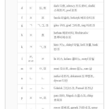
dach 다흐, zdrowy 즈드로비, słodki
d
ㄷ
드, 트
스워트키, pod 포트
f
ㅍ
프
fasola 파솔라, befsztyk 베프슈티크
g
ㄱ
ㄱ, 그, 크
góra 구라, grad 그라트, targ 타르크
herbata 헤르바타, Hrubieszów
h
ㅎ
흐
흐루비에슈프
kino 키노, daktyl 닥틸, król 크룰, bank
k
ㅋ
ㄱ, 크
반크
ㄹ,
l
ㄹ
lis 리스, kolano 콜라노, motyl 모틸
ㄹㄹ
m
ㅁ
ㅁ, 므
most 모스트, zimno 짐노, sam 삼
nerka 네르카, dokument 도쿠멘트,
n
ㄴ
ㄴ
dywan 디반
ń
ㅡ
ㄴ
Gdańsk 그단스크, Poznań 포즈난
para 파라, Słupsk 스웁스크, chłop
p
ㅍ
ㅂ, 프
흐워프
rower 로베르, garnek 가르네크, sznur