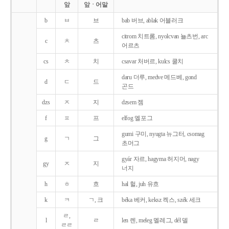
앞
앞ㆍ어말
b
ㅂ
브
bab 버브, ablak 어블러크
citrom 치트롬, nyolcvan 뇰츠번, arc
c
ㅊ
츠
어르츠
cs
ㅊ
치
csavar 처버르, kulcs 쿨치
daru 더루, medve 메드베, gond
d
ㄷ
드
곤드
dzs
ㅈ
지
dzsem 젬
f
ㅍ
프
elfog 엘포그
gumi 구미, nyugta 뉴그터, csomag
g
ㄱ
그
초머그
gyár 자르, hagyma 허지머, nagy
gy
ㅈ
지
너지
h
ㅎ
흐
hal 헐, juh 유흐
k
ㅋ
ㄱ, 크
béka 베커, keksz 켁스, szék 세크
ㄹ,
l
ㄹ
len 렌, meleg 멜레그, dél 델
ㄹㄹ