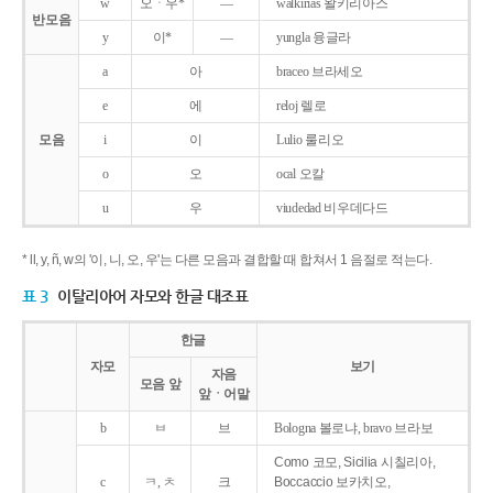
w
오ㆍ우*
―
walkirias 왈키리아스
반모음
y
이*
―
yungla 융글라
a
아
braceo 브라세오
e
에
reloj 렐로
모음
i
이
Lulio 룰리오
o
오
ocal 오칼
u
우
viudedad 비우데다드
* ll, y, ñ, w의 '이, 니, 오, 우'는 다른 모음과 결합할 때 합쳐서 1 음절로 적는다.
표 3
이탈리아어 자모와 한글 대조표
한글
자모
보기
자음
모음 앞
앞ㆍ어말
b
ㅂ
브
Bologna 볼로냐, bravo 브라보
Como 코모, Sicilia 시칠리아,
c
ㅋ, ㅊ
크
Boccaccio 보카치오,