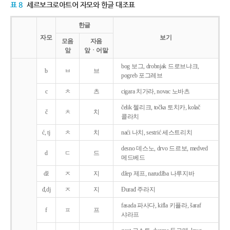
표 8
세르보크로아트어 자모와 한글 대조표
한글
자모
보기
모음
자음
앞
앞ㆍ어말
bog 보그, drobnjak 드로브냐크,
b
ㅂ
브
pogreb 포그레브
c
ㅊ
츠
cigara 치가라, novac 노바츠
čelik 첼리크, točka 토치카, kolač
č
ㅊ
치
콜라치
ć, tj
ㅊ
치
naći 나치, sestrić 세스트리치
desno 데스노, drvo 드르보, medved
d
ㄷ
드
메드베드
dž
ㅈ
지
džep 제프, narudžba 나루지바
đ,dj
ㅈ
지
Ðurađ 주라지
fasada 파사다, kifla 키플라, šaraf
f
ㅍ
프
샤라프