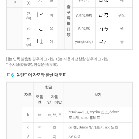
얼
yue
(ue)
웨
*
(r)
촬
ya
구
야
yuan
(uan)
위안
(ia)
류
撮
yo
요
yun
(un)
윈
口
類
ye
예
yong
(iong)
융
(ie)
[ ]는 단독 발음될 경우의 표기임. ( )는 자음이 선행할 경우의 표기임.
* 순치성(脣齒聲), 권설운(捲舌韻).
표 6
폴란드어 자모와 한글 대조표
한글
자모
보기
모음
자음
앞
앞ㆍ어말
burak 부라크, szybko 십코, dobrze
b
ㅂ
ㅂ, 브, 프
도브제, chleb 흘레프
c
ㅊ
츠
cel 첼, Balicki 발리츠키, noc 노츠
ć
ㅡ
치
dać 다치