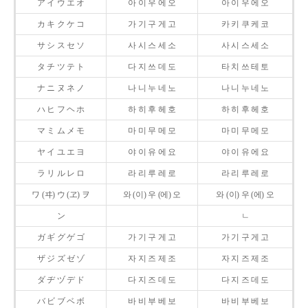
ア イ ウ エ オ
아 이 우 에 오
아 이 우 에 오
カ キ ク ケ コ
가 기 구 게 고
카 키 쿠 케 코
サ シ ス セ ソ
사 시 스 세 소
사 시 스 세 소
タ チ ツ テ ト
다 지 쓰 데 도
타 치 쓰 테 토
ナ ニ ヌ ネ ノ
나 니 누 네 노
나 니 누 네 노
ハ ヒ フ ヘ ホ
하 히 후 헤 호
하 히 후 헤 호
マ ミ ム メ モ
마 미 무 메 모
마 미 무 메 모
ヤ イ ユ エ ヨ
야 이 유 에 요
야 이 유 에 요
ラ リ ル レ ロ
라 리 루 레 로
라 리 루 레 로
ワ (ヰ) ウ (ヱ) ヲ
와 (이) 우 (에) 오
와 (이) 우 (에) 오
ン
ㄴ
ガ ギ グ ゲ ゴ
가 기 구 게 고
가 기 구 게 고
ザ ジ ズ ゼ ゾ
자 지 즈 제 조
자 지 즈 제 조
ダ ヂ ヅ デ ド
다 지 즈 데 도
다 지 즈 데 도
バ ビ ブ ベ ボ
바 비 부 베 보
바 비 부 베 보