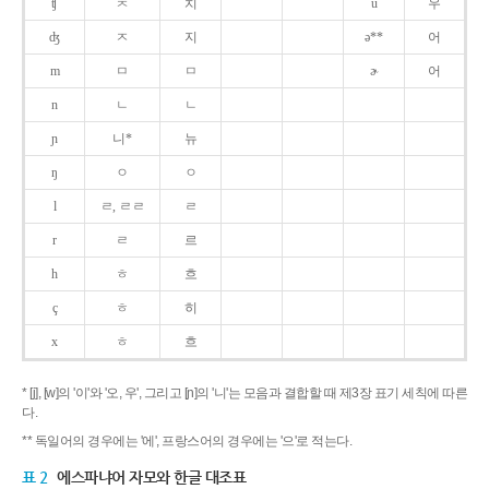
ʧ
ㅊ
치
u
우
ʤ
ㅈ
지
ə**
어
m
ㅁ
ㅁ
ɚ
어
n
ㄴ
ㄴ
ɲ
니*
뉴
ŋ
ㅇ
ㅇ
l
ㄹ, ㄹㄹ
ㄹ
r
ㄹ
르
h
ㅎ
흐
ç
ㅎ
히
x
ㅎ
흐
* [j], [w]의 '이'와 '오, 우', 그리고 [ɲ]의 '니'는 모음과 결합할 때 제3장 표기 세칙에 따른
다.
** 독일어의 경우에는 '에', 프랑스어의 경우에는 '으'로 적는다.
표 2
에스파냐어 자모와 한글 대조표