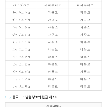
パ ピ プ ペ ポ
파 피 푸 페 포
파 피 푸 페 포
キャ キュ キョ
갸 규 교
캬 큐 쿄
ギャ ギュ ギョ
갸 규 교
갸 규 교
シャ シュ ショ
샤 슈 쇼
샤 슈 쇼
ジャ ジュ ジョ
자 주 조
자 주 조
チャ チュ チョ
자 주 조
차 추 초
ニャ ニュ ニョ
냐 뉴 뇨
냐 뉴 뇨
ヒャ ヒュ ヒョ
햐 휴 효
햐 휴 효
ビャ ビュ ビョ
뱌 뷰 뵤
뱌 뷰 뵤
ピャ ピュ ピョ
퍄 퓨 표
퍄 퓨 표
ミャ ミュ ミョ
먀 뮤 묘
먀 뮤 묘
リャ リュ リョ
랴 류 료
랴 류 료
표 5
중국어의 발음 부호와 한글 대조표
성 모 (聲母)