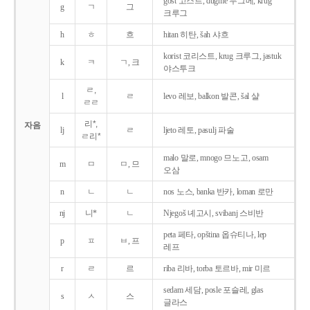
gost 고스트, dugme 두그메, krug
g
ㄱ
그
크루그
h
ㅎ
흐
hitan 히탄, šah 샤흐
korist 코리스트, krug 크루그, jastuk
k
ㅋ
ㄱ, 크
야스투크
ㄹ,
l
ㄹ
levo 레보, balkon 발콘, šal 샬
ㄹㄹ
리*,
자음
lj
ㄹ
ljeto 레토, pasulj 파술
ㄹ리*
malo 말로, mnogo 므노고, osam
m
ㅁ
ㅁ, 므
오삼
n
ㄴ
ㄴ
nos 노스, banka 반카, loman 로만
nj
니*
ㄴ
Njegoš 녜고시, svibanj 스비반
peta 페타, opština 옵슈티나, lep
p
ㅍ
ㅂ, 프
레프
r
ㄹ
르
riba 리바, torba 토르바, mir 미르
sedam 세담, posle 포슬레, glas
s
ㅅ
스
글라스