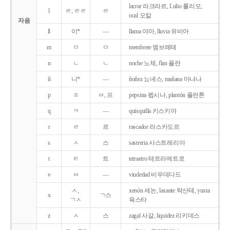
lacrar 라크라르, Lulio 룰리오,
l
ㄹ, ㄹㄹ
ㄹ
ocal 오칼
자음
ll
이*
―
llama 야마, lluvia 유비아
m
ㅁ
ㅁ
membrete 멤브레테
n
ㄴ
ㄴ
noche 노체, flan 플란
ñ
니*
―
ñoñez 뇨녜스, mañana 마냐나
p
ㅍ
ㅂ, 프
pepsina 펩시나, plantón 플란톤
q
ㅋ
―
quisquilla 키스키야
r
ㄹ
르
rascador 라스카도르
s
ㅅ
스
sastreria 사스트레리아
t
ㅌ
트
tetraetro 테트라에트로
v
ㅂ
―
viudedad 비우데다드
ㅅ,
xenón 세논, laxante 락산테, yuxta
x
ㄱ스
ㄱㅅ
육스타
z
ㅅ
스
zagal 사갈, liquidez 리키데스