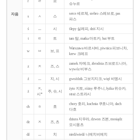
r
ㄹ
르
슈누르
serce 세르체, srebro 스레브로, pas
자음
s
ㅅ
스
파스
ś
ㅡ
시
ślepy 실레피, dziś 지시
t
ㅌ
트
tam 탐, matka 마트카, but 부트
Warszawa 바르샤바, piwnica 피브니차,
w
ㅂ
브, 프
krew 크레프
zamek 자메크, zbrodnia 즈브로드니아,
z
ㅈ
즈, 스
wywóz 비부스
ź
ㅡ
지, 시
gwoździk 그보지지크, więź 비엥시
ㅈ,
żyto 지토, różny 루주니, łyżka 위슈카,
ż
주, 슈, 시
시*
straż 스트라시
chory 호리, kuchnia 쿠흐니아, dach
ch
ㅎ
흐
다흐
dziura 지우라, dzwon 즈본, mosiądz
dz
ㅈ
즈, 츠
모시옹츠
dź
ㅡ
치
niedźwiedź 니에치비에치