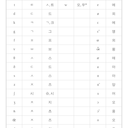
t
ㅌ
ㅅ, 트
w
오, 우*
e
에
d
ㄷ
드
ø
외
k
ㅋ
ㄱ, 크
ɛ
에
g
ㄱ
그
ɛ̃
앵
f
ㅍ
프
œ
외
v
ㅂ
브
욍
θ
ㅅ
스
æ
애
ð
ㄷ
드
a
아
s
ㅅ
스
ɑ
아
z
ㅈ
즈
ɑ̃
앙
ʃ
시
슈, 시
ʌ
어
ʒ
ㅈ
지
ɔ
오
ʦ
ㅊ
츠
ɔ̃
옹
ʣ
ㅈ
즈
o
오