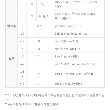
zámek 자메크, pozdní 포즈드니, bez
z
ㅈ
즈, 스
베스
Žižka 지슈카, Žvěřina 주베르지나,
ž
ㅈ
주, 슈, 시
Brož 브로시
반모음
j
이*
jaro 야로, pokoj 포코이
a, á
아
balík 발리크, komár 코마르
e, é
에
dech 데흐, léto 레토
ě
예
sěst 셰스트, věk 베크
i, í
이
kino 키노, míra 미라
모음
o,ó
오
obec 오베츠, nervózni 네르보즈니
u, ú,
우
buben 부벤, úrok 우로크, dům 둠
ů
y, ý
이
jazyk
야지크, líný 리니
* d', ň, š, t', j의 '디, 니, 시, 티, 이'는 뒤따르는 모음과 결합할 때 합쳐서 1 음절로 적는
다.
** x는 개별 용례에 따라 한글 표기를 정한다.