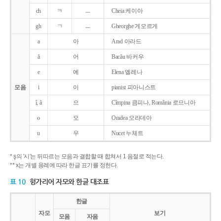
ch
ㅋ
ㅡ
Cheia 케이아
gh
ㄱ
ㅡ
Gheorghe 게오르게
a
아
Arad 아라드
ǎ
어
Bacǎu 바커우
e
에
Elena 엘레나
모음
i
이
pianist 피아니스트
î, â
으
Cîmpina 큼피나, România 로므니아
o
오
Oradea 오라데아
u
우
Nucet 누체트
* ş의 '시'는 뒤따르는 모음과 결합할 때 합쳐서 1 음절로 적는다.
** x는 개별 용례에 따라 한글 표기를 정한다.
표 10
헝가리어 자모와 한글 대조표
한글
자모
보기
모음
자음