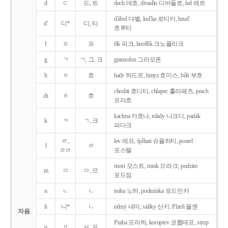
d
ㄷ
드, 트
dech 데흐, divadlo 디바들로, led 레트
d'ábel 댜벨, lod'ka 로티카, hrud'
d'
디*
디, 티
흐루티
f
ㅍ
프
fík 피크, knoflík 크노플리크
g
ㄱ
ㄱ, 그, 크
gramofon 그라모폰
h
ㅎ
흐
hadr 하드르, hmyz 흐미스, bůh 부흐
choditi 호디티, chlapec 흘라페츠, prach
ch
ㅎ
흐
프라흐
kachna 카흐나, nikdy 니크디, padák
k
ㅋ
ㄱ, 크
파다크
ㄹ,
lev 레프, šplhati 슈플하티, postel
l
ㄹ
ㄹㄹ
포스텔
most 모스트, mrak 므라크, podzim
m
ㅁ
ㅁ, 므
포드짐
n
ㄴ
ㄴ
noha 노하, podmínka 포드민카
ň
니*
ㄴ
němý 네미, sáňky 산키, Plzeň 플젠
자음
Praha 프라하, koroptev 코롭테프, strop
p
ㅍ
ㅂ, 프