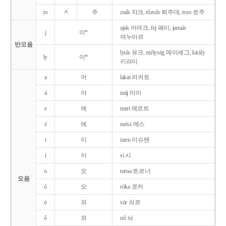
zs
ㅈ
주
zsák 자크, tőzsde 퇴주데, rozs 로주
ajak 어여크, fej 페이, január
j
이*
여누아르
반모음
lyuk 유크, mélység 메이셰그, király
ly
이*
키라이
a
어
lakat 러커트
á
아
máj 마이
e
에
mert 메르트
é
에
mész 메스
i
이
isten 이슈텐
í
이
sí 시
o
오
torna 토르너
모음
ó
오
róka 로커
ö
외
sör 쇠르
ő
외
nő 뇌