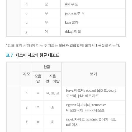
o
오
udo 우도
ó
우
próba 프루바
u
우
kula 쿨라
y
이
daktyl 닥틸
* ż, sz, rz의 '시'와 j의 '이'는 뒤따르는 모음과 결합할 때 합쳐서 1 음절로 적는다.
표 7
체코어 자모와 한글 대조표
한글
자모
보기
모음
자음
앞
앞ㆍ어말
barva 바르바, obchod 옵호트, dobrý
b
ㅂ
ㅂ, 브, 프
도브리, jeřab 예르자프
cigareta 치가레타, nemocnice
c
ㅊ
츠
네모츠니체, nemoc 네모츠
čapek 차페크, kulečnik 쿨레치니크,
č
ㅊ
치
míč 미치