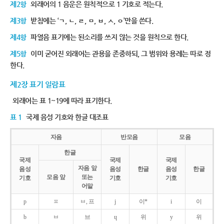
제2항
외래어의 1 음운은 원칙적으로 1 기호로 적는다.
제3항
받침에는 ‘ㄱ, ㄴ, ㄹ, ㅁ, ㅂ, ㅅ, ㅇ’만을 쓴다.
제4항
파열음 표기에는 된소리를 쓰지 않는 것을 원칙으로 한다.
제5항
이미 굳어진 외래어는 관용을 존중하되, 그 범위와 용례는 따로 정
한다.
제2장 표기 일람표
외래어는 표 1~19에 따라 표기한다.
표 1
국제 음성 기호와 한글 대조표
자음
반모음
모음
한글
국제
국제
국제
자음 앞
음성
음성
한글
음성
한글
모음 앞
또는
기호
기호
기호
어말
p
ㅍ
ㅂ, 프
j
이*
i
이
b
ㅂ
브
ɥ
위
y
위