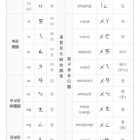
yu
위
ying
(ing)
잉
(u)
아
ai
wa
(ua)
와
이
에
ei
wo
(uo)
워
결
이
복운
합
複韻
운
아
ao
wai
(uai)
와이
모
오
합
結
어
구
웨이
合
ou
wei
(ui)
우
류
(우이)
韻
合
母
an
안
wan
(uan)
완
口
類
원
en
언
wen
(un)
(운)
부성운
附聲韻
wang
ang
앙
왕
(uang)
웡
eng
엉
weng
(ong)
(웅)
권설운
er