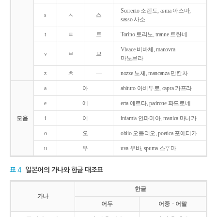
Sorrento 소렌토, asma 아스마,
s
ㅅ
스
sasso 사소
t
ㅌ
트
Torino 토리노, tranne 트란네
Vivace 비바체, manovra
v
ㅂ
브
마노브라
z
ㅊ
―
nozze 노체, mancanza 만칸차
a
아
abituro 아비투로, capra 카프라
e
에
erta 에르타, padrone 파드로네
모음
i
이
infamia 인파미아, manica 마니카
o
오
oblio 오블리오, poetica 포에티카
u
우
uva 우바, spuma 스푸마
표 4
일본어의 가나와 한글 대조표
한글
가나
어두
어중ㆍ어말