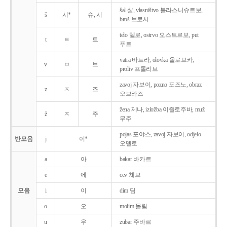
šal 샬, vlasništvo 블라스니슈트보,
š
시*
슈, 시
broš 브로시
telo 텔로, ostrvo 오스트르보, put
t
ㅌ
트
푸트
vatra 바트라, olovka 올로브카,
v
ㅂ
브
proliv 프롤리브
zavoj 자보이, pozno 포즈노, obraz
z
ㅈ
즈
오브라즈
žena 제나, izložba 이즐로주바, muž
ž
ㅈ
주
무주
pojas 포야스, zavoj 자보이, odjelo
반모음
j
이*
오델로
a
아
bakar 바카르
e
에
cev 체브
모음
i
이
dim 딤
o
오
molim 몰림
u
우
zubar 주바르