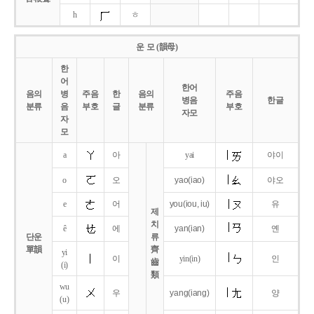
h
ㅎ
운 모 (韻母)
한
어
한어
음의
병
주음
한
음의
주음
병음
한글
분류
음
부호
글
분류
부호
자모
자
모
a
아
yai
야이
o
오
yao
(iao)
야오
e
어
you
(iou,
iu)
유
제
치
ê
에
yan
(ian)
옌
단운
류
單韻
齊
yi
이
yin(in)
인
齒
(i)
類
wu
우
yang
(iang)
양
(u)