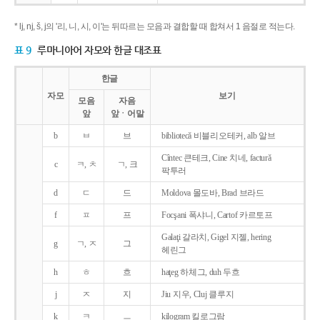
* lj, nj, š, j의 '리, 니, 시, 이'는 뒤따르는 모음과 결합할 때 합쳐서 1 음절로 적는다.
표 9
루마니아어 자모와 한글 대조표
한글
자모
보기
모음
자음
앞
앞ㆍ어말
b
ㅂ
브
bibliotecǎ 비블리오테커, alb 알브
Cîntec 큰테크, Cine 치네, facturǎ
c
ㅋ, ㅊ
ㄱ, 크
팍투러
d
ㄷ
드
Moldova 몰도바, Brad 브라드
f
ㅍ
프
Focşani 폭샤니, Cartof 카르토프
Galaţi 갈라치, Gigel 지젤, hering
g
ㄱ, ㅈ
그
헤린그
h
ㅎ
흐
haţeg 하체그, duh 두흐
j
ㅈ
지
Jiu 지우, Cluj 클루지
k
ㅋ
ㅡ
kilogram 킬로그람