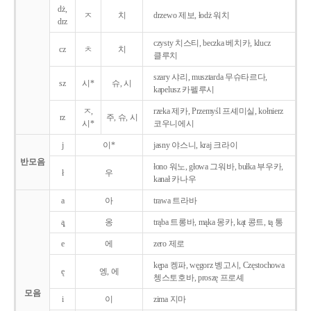
dż,
ㅈ
치
drzewo 제보, łodż 워치
drz
czysty 치스티, beczka 베치카, klucz
cz
ㅊ
치
클루치
szary 샤리, musztarda 무슈타르다,
sz
시*
슈, 시
kapelusz 카펠루시
ㅈ,
rzeka 제카, Przemyśl 프셰미실, kołnierz
rz
주, 슈, 시
시*
코우니에시
j
이*
jasny 야스니, kraj 크라이
반모음
łono 워노, głowa 그워바, bułka 부우카,
ł
우
kanał 카나우
a
아
trawa 트라바
ą̨
옹
trąba 트롱바, mąka 몽카, kąt 콩트, tą 통
e
에
zero 제로
kępa 켕파, węgorz 벵고시, Częstochowa
ę
엥, 에
쳉스토호바, proszę 프로셰
모음
i
이
zima 지마