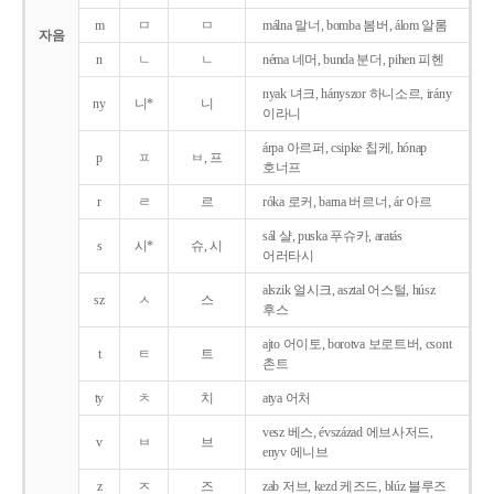
m
ㅁ
ㅁ
málna 말너, bomba 봄버, álom 알롬
자음
n
ㄴ
ㄴ
néma 네머, bunda 분더, pihen 피헨
nyak 녀크, hányszor 하니소르, irány
ny
니*
니
이라니
árpa 아르퍼, csipke 칩케, hónap
p
ㅍ
ㅂ, 프
호너프
r
ㄹ
르
róka 로커, barna 버르너, ár 아르
sál 샬, puska 푸슈카, aratás
s
시*
슈, 시
어러타시
alszik 얼시크, asztal 어스털, húsz
sz
ㅅ
스
후스
ajto 어이토, borotva 보로트버, csont
t
ㅌ
트
촌트
ty
ㅊ
치
atya 어처
vesz 베스, évszázad 에브사저드,
v
ㅂ
브
enyv 에니브
z
ㅈ
즈
zab 저브, kezd 케즈드, blúz 블루즈