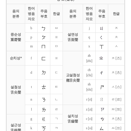
한어
한어
음의
주음
음의
주음
병음
한글
병음
한글
분류
부호
분류
부호
자모
자모
b
ㅂ
j
ㅈ
중순성
설면성
p
ㅍ
q
ㅊ
重脣聲
舌面聲
m
ㅁ
x
ㅅ
zh
순치성*
f
ㅍ
ㅈ [즈]
[zhi]
ch
d
ㄷ
ㅊ [츠]
교설첨성
[chi]
翹舌尖聲
sh
t
ㅌ
ㅅ [스]
설첨성
[shi]
舌尖聲
ㄖ
n
ㄴ
r [ri]
ㄹ [르]
l
ㄹ
z [zi]
ㅉ [쯔]
설치성
g
ㄱ
c [ci]
ㅊ [츠]
舌齒聲
설근성
k
ㅋ
s [si]
ㅆ [쓰]
舌根聲