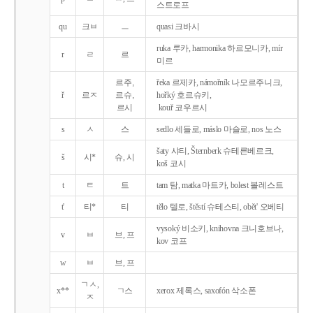
스트로프
qu
크ㅂ
ㅡ
quasi 크바시
ruka 루카, harmonika 하르모니카, mír
r
ㄹ
르
미르
르주,
řeka 르제카, námořník 나모르주니크,
ř
르ㅈ
르슈,
hořký 호르슈키,
르시
kouř 코우르시
s
ㅅ
스
sedlo 세들로, máslo 마슬로, nos 노스
šaty 샤티, Šternberk 슈테른베르크,
š
시*
슈, 시
koš 코시
t
ㅌ
트
tam 탐, matka 마트카, bolest 볼레스트
t'
티*
티
tělo 텔로, štěstí 슈테스티, obět' 오베티
vysoký 비소키, knihovna 크니호브나,
v
ㅂ
브, 프
kov 코프
w
ㅂ
브, 프
ㄱㅅ,
x**
ㄱ스
xerox 제록스, saxofón 삭소폰
ㅈ