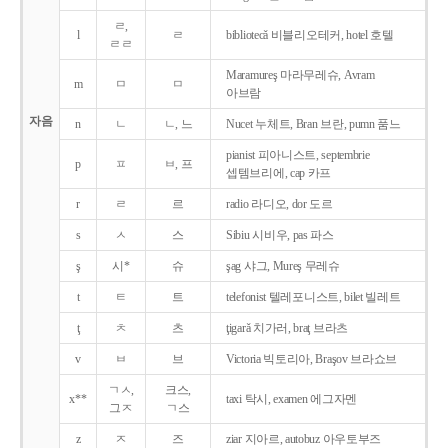
ㄹ,
l
ㄹ
bibliotecǎ 비블리오테커, hotel 호텔
ㄹㄹ
Maramureş 마라무레슈, Avram
m
ㅁ
ㅁ
아브람
자음
n
ㄴ
ㄴ, 느
Nucet 누체트, Bran 브란, pumn 품느
pianist 피아니스트, septembrie
p
ㅍ
ㅂ, 프
셉템브리에, cap 카프
r
ㄹ
르
radio 라디오, dor 도르
s
ㅅ
스
Sibiu 시비우, pas 파스
ş
시*
슈
şag 샤그, Mureş 무레슈
t
ㅌ
트
telefonist 텔레포니스트, bilet 빌레트
ţ
ㅊ
츠
ţigarǎ 치가러, braţ 브라츠
v
ㅂ
브
Victoria 빅토리아, Braşov 브라쇼브
ㄱㅅ,
크스,
x**
taxi 탁시, examen 에그자멘
그ㅈ
ㄱ스
z
ㅈ
즈
ziar 지아르, autobuz 아우토부즈