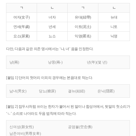
ㄱ
ㄴ
ㄱ
ㄴ
여자(女子)
녀자
유대(紐帶)
뉴대
연세(年歲)
년세
이토(泥土)
니토
요소(尿素)
뇨소
익명(匿名)
닉명
다만, 다음과 같은 의존 명사에서는 ‘냐, 녀’ 음을 인정한다.
냥(兩)
냥쭝(兩-)
년(年)(몇 년)
[붙임 1] 단어의 첫머리 이외의 경우에는 본음대로 적는다.
남녀(男女)
당뇨(糖尿)
결뉴(結紐)
은닉(隱匿)
[붙임 2] 접두사처럼 쓰이는 한자가 붙어서 된 말이나 합성어에서, 뒷말의 첫소리가
‘ㄴ’ 소리로 나더라도 두음 법칙에 따라 적는다.
신여성(新女性)
공염불(空念佛)
남존여비(男尊女卑)