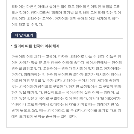
외래어는 다른 언어에서 들어온 말이므로 원어의 언어적인 특징을 고려
해서 적어야 한다. 따라서 ‘외래어 표기법’을 정하여 그에 따라 적는 것이
원칙이다. 외래어는 고유어, 한자어와 함께 국어의 어휘 체계에 정착한
어휘라고 할 수 있다.
더 알아보기
원어에 따른 한국어 어휘 체계
한국어의 어휘 체계는 고유어, 한자어, 외래어로 나눌 수 있다. 이들은 원
어에 차이가 있을 뿐 모두 한국어 어휘에 속한다. 국어사전에서는 단어의
원어를 밝히고 있다. 고유어에는 원어가 제시되어 있지 않고 한자어에는
한자가, 외래어에는 각 단어의 원어명과 로마자 표기가 제시되어 있어서
이로써 어휘 부류를 알 수가 있다. 외래어는 국어의 어휘 체계에 속하지
않는 외국어와 개념적으로 구별된다. 하지만 실생활에서 그 구별이 명확
하지 않을 때가 있다. 현실적으로는 국어사전에 실린 어휘는 외래어, 실
리지 않은 것은 외국어로 구별하는 것이 편리하다. 예컨대 ‘보이(boy)’가
‘식당이나 호텔 따위에서 접대하는 남자’를 의미할 때는 외래어지만 ‘소
년’의 뜻으로 쓰일 때는 외국어라고 할 수 있다. 외국어를 표기할 때도 외
래어 표기법의 원칙을 준용하는 일이 많다.