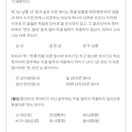
기 때문이다.
즉 ‘냥, 냥쭝, 년’ 등과 같은 의존 명사는 한글 맞춤법 제42항에 따라 앞말
과 띄어 쓰지만 언제나 의존하는 대상과 하나의 단위로 쓰인다. 이러한
이유로 이 말들은 독립된 단어로 잘 인식되지 않고, 그 결과 단어의 첫머
리에도 ‘연도, 열반’ 등과 달리 두음 법칙이 적용되지 않는다. 따라서 소리
나는 대로 적는다.
십 년
금 한 냥
은 두 냥쭝
따라서 ‘年’, ‘年度’처럼 의존 명사로 쓰이기도 하고 명사로 쓰이기도 하는
한자어의 경우에는 두음 법칙의 적용에서 차이가 난다. ‘년, 년도’가 의존
명사라면 ‘연, 연도’는 명사이다.
연 강수량(명사)
일 년(의존 명사)
생산 연도(명사)
2018 년도(의존 명사)
[붙임 1]
단어의 첫머리가 아닌 경우에는 두음 법칙이 적용되지 않으므로
본음대로 적는 것이다.
소녀(少女)
만년(晩年)
배뇨(排尿)
비구니(比丘尼)
운니(雲泥)
탐닉(耽溺)