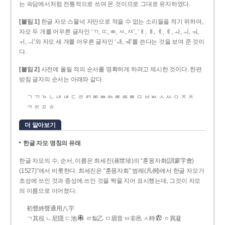
는 속담에서처럼 전통적으로 쓰여 온 것이므로 그대로 유지하였다.
[붙임 1]
한글 자모 스물넉 자만으로 적을 수 없는 소리들을 적기 위하여,
자모 두 개를 어우른 글자인 ‘ㄲ, ㄸ, ㅃ, ㅆ, ㅉ’, ‘ㅐ, ㅒ, ㅔ, ㅖ, ㅘ, ㅚ, ㅝ,
ㅟ, ㅢ’와 자모 세 개를 어우른 글자인 ‘ㅙ, ㅞ’를 쓴다는 것을 보여 준 것이
다.
[붙임 2]
사전에 올릴 적의 순서를 명확하게 하려고 제시한 것이다. 한편
받침 글자의 순서는 아래와 같다.
ㄱ ㄲ ㄳ ㄴ ㄵ ㄶ ㄷ ㄹ ㄺ ㄻ ㄼ ㄽ ㄾ ㄿ ㅀ ㅁ ㅂ ㅄ ㅅ ㅆ ㅇ ㅈ ㅊ
ㅋ ㅌ ㅍ ㅎ
더 알아보기
한글 자모 명칭의 유래
한글 자모의 수, 순서, 이름은 최세진(崔世珍)의 “훈몽자회(訓蒙字會)
(1527)”에서 비롯한다. 최세진은 “훈몽자회” 범례(凡例)에서 한글 자모가
초성에 쓰인 것과 종성에 쓰인 것을 짝을 지어 표시했는데, 그것이 자모
의 이름으로 이어졌다.
初聲終聲通用八字
ㄱ其役 ㄴ尼隱 ㄷ池
ㄹ梨乙 ㅁ眉音 ㅂ非邑 ㅅ時
ㆁ異凝