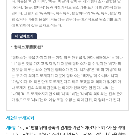
다. 이들은 ‘어간+어미’, ‘어근+어근’과 같이 두 개의 형태소가 결합된 말
이라서, ‘눈곱, 발바닥’ 등과 마찬가지로 된소리를 표기에 반영하지 않는
것이다. 그렇지만 ‘똑똑하다, 쓱싹쓱싹, 쌉쌀하다’의 ‘똑똑, 쓱싹, 쌉쌀’처
럼 같거나 비슷한 음절이 거듭되는 경우에는 예외적으로 된소리를 표기
에 반영하여 같은 글자로 적는다.
더 알아보기
형태소(形態素)란?
‘형태소’는 뜻을 가지고 있는 가장 작은 단위를 말한다. 국어에서 ‘ㅂ’이나
‘ㅣ’ 등은 뜻을 가지고 있지 않기 때문에 형태소가 될 수 없지만 ‘비’가 되
면 뜻을 이루는 최소 단위인 형태소가 된다. ‘책가방’은 ‘책’과 ‘가방’이라
는 두 가지 의미로 쪼개지기 때문에 형태소는 ‘책가방’이 아니라 ‘책’과
‘가방’이다. 더 작은 단위로 쪼개진다고 해도 쪼갰을 때 의미가 없어지거
나 쪼개기 전의 의미와 관련되는 의미가 없어지면 안 된다. ‘나비’는
‘나’와 ‘비’로 쪼개어지지만 이때 ‘나’와 ‘비’는 ‘나비’의 의미와는 전혀 관계
가 없으므로 ‘나비’는 더 이상 쪼갤 수 없는 의미 단위, 즉 형태소가 된다.
제2절 구개음화
제6항
‘ㄷ, ㅌ’ 받침 뒤에 종속적 관계를 가진 ‘- 이(-)’나 ‘- 히 -’가 올 적에
는 그 ‘ㄷ, ㅌ’이 ‘ㅈ, ㅊ’으로 소리 나더라도 ‘ㄷ, ㅌ’으로 적는다.(ㄱ을 취하