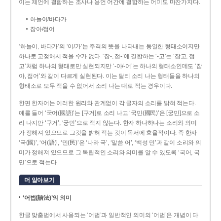
이는 체언에 결합하는 조사나 용언 어간에 결합하는 어미도 마찬가지다.
하늘이/바다가
잡아/접어
‘하늘이, 바다가’의 ‘이/가’는 주격의 뜻을 나타내는 동일한 형태소이지만
하나로 고정해서 적을 수가 없다. ‘잡-, 접-’에 결합하는 ‘-고’는 ‘잡고, 접
고’처럼 하나의 형태로만 실현되지만 ‘-아/-어’는 하나의 형태소인데도 ‘잡
아, 접어’와 같이 다르게 실현된다. 이는 달리 소리 나는 형태들을 하나의
형태소로 모두 적을 수 없어서 소리 나는 대로 적는 경우이다.
한편 한자어는 이러한 원리와 관계없이 각 글자의 소리를 밝혀 적는다.
예를 들어 ‘국어(國語)’는 [구거]로 소리 나고 ‘국민(國民)’은 [궁민]으로 소
리 나지만 ‘구거’, ‘궁민’으로 적지 않는다. 한자 하나하나는 소리와 의미
가 정해져 있으므로 그것을 밝혀 적는 것이 독서에 효율적이다. 즉 한자
‘국(國)’, ‘어(語)’, ‘민(民)’은 ‘나라 국’, ‘말씀 어’, ‘백성 민’과 같이 소리와 의
미가 정해져 있으므로 그 독립적인 소리와 의미를 알 수 있도록 ‘국어, 국
민’으로 적는다.
더 알아보기
‘어법(語法)’의 의미
한글 맞춤법에서 사용되는 ‘어법’과 일반적인 의미의 ‘어법’은 개념이 다