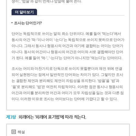
생이’, ‘밥을’과 같이 언제나 앞말에 붙여 쓴다.
더 알아보기
조사는 단어인가?
단어는 독립적으로 쓰이는 말의 최소 단위이다. 예를 들어 ‘먹는다’에서
동사의 어간 ‘먹-­’이나 어미 ‘­-는다’는 독립적으로 쓰이지 못하므로 단어가
아니다. 그래서 동사나 형용사의 어간과 여기에 결합하는 어미는 단어가
아니다. 동사의 어간이나 형용사의 어간은 어미와 서로 결합해야만 단어
가 된다. 예를 들어 ‘먹-’, ‘-는다’는 단어가 아니지만 ‘먹는다’는 단어이다.
조사는 어미와 마찬가지로 단독으로 쓰이지 못할뿐더러 체언 뒤에 연결
되어 실현된다는 점에서 일반적인 단어와는 차이가 있다. 그렇지만 조사
는 결합한 체언과 분리해도 체언이 자립성을 유지한다. ‘밥을’을 ‘밥’과
‘을’로 분리해도 ‘밥’은 여전히 자립적이다. 이러한 점은 동사나 형용사의
어간과 어미를 분리하면 어간과 어미가 모두 자립성을 잃는 것과 다른 점
이다. 이러한 이유로 조사는 어미보다는 단어에 가깝다고 할 수 있다.
제3항
외래어는 ‘외래어 표기법’에 따라 적는다.
해설