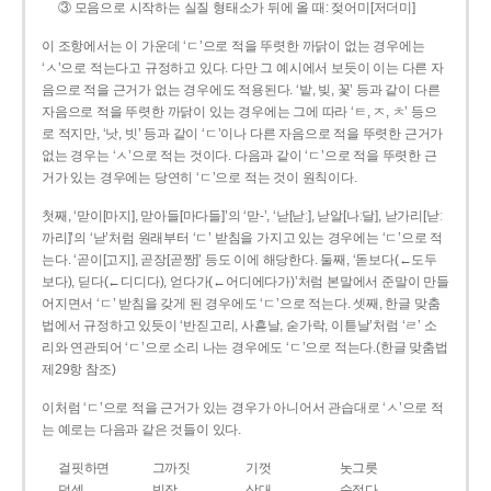
③ 모음으로 시작하는 실질 형태소가 뒤에 올 때: 젖어미[저더미]
이 조항에서는 이 가운데 ‘ㄷ’으로 적을 뚜렷한 까닭이 없는 경우에는
‘ㅅ’으로 적는다고 규정하고 있다. 다만 그 예시에서 보듯이 이는 다른 자
음으로 적을 근거가 없는 경우에도 적용된다. ‘밭, 빚, 꽃’ 등과 같이 다른
자음으로 적을 뚜렷한 까닭이 있는 경우에는 그에 따라 ‘ㅌ, ㅈ, ㅊ’ 등으
로 적지만, ‘낫, 빗’ 등과 같이 ‘ㄷ’이나 다른 자음으로 적을 뚜렷한 근거가
없는 경우는 ‘ㅅ’으로 적는 것이다. 다음과 같이 ‘ㄷ’으로 적을 뚜렷한 근
거가 있는 경우에는 당연히 ‘ㄷ’으로 적는 것이 원칙이다.
첫째, ‘맏이[마지], 맏아들[마다들]’의 ‘맏-’, ‘낟[낟ː], 낟알[나ː달], 낟가리[낟ː
까리]’의 ‘낟’처럼 원래부터 ‘ㄷ’ 받침을 가지고 있는 경우에는 ‘ㄷ’으로 적
는다. ‘곧이[고지], 곧장[곧짱]’ 등도 이에 해당한다. 둘째, ‘돋보다(←도두
보다), 딛다(←디디다), 얻다가(←어디에다가)’처럼 본말에서 준말이 만들
어지면서 ‘ㄷ’ 받침을 갖게 된 경우에도 ‘ㄷ’으로 적는다. 셋째, 한글 맞춤
법에서 규정하고 있듯이 ‘반짇고리, 사흗날, 숟가락, 이튿날’처럼 ‘ㄹ’ 소
리와 연관되어 ‘ㄷ’으로 소리 나는 경우에도 ‘ㄷ’으로 적는다.(한글 맞춤법
제29항 참조)
이처럼 ‘ㄷ’으로 적을 근거가 있는 경우가 아니어서 관습대로 ‘ㅅ’으로 적
는 예로는 다음과 같은 것들이 있다.
걸핏하면
그까짓
기껏
놋그릇
덧셈
빗장
삿대
숫접다