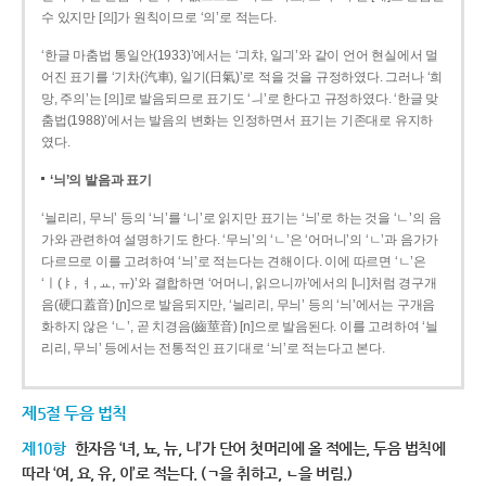
수 있지만 [의]가 원칙이므로 ‘의’로 적는다.
‘한글 마춤법 통일안(1933)’에서는 ‘긔챠, 일긔’와 같이 언어 현실에서 멀
어진 표기를 ‘기차(汽車), 일기(日氣)’로 적을 것을 규정하였다. 그러나 ‘희
망, 주의’는 [의]로 발음되므로 표기도 ‘ㅢ’로 한다고 규정하였다. ‘한글 맞
춤법(1988)’에서는 발음의 변화는 인정하면서 표기는 기존대로 유지하
였다.
‘늬’의 발음과 표기
‘늴리리, 무늬’ 등의 ‘늬’를 ‘니’로 읽지만 표기는 ‘늬’로 하는 것을 ‘ㄴ’의 음
가와 관련하여 설명하기도 한다. ‘무늬’의 ‘ㄴ’은 ‘어머니’의 ‘ㄴ’과 음가가
다르므로 이를 고려하여 ‘늬’로 적는다는 견해이다. 이에 따르면 ‘ㄴ’은
‘ㅣ(ㅑ, ㅕ, ㅛ, ㅠ)’와 결합하면 ‘어머니, 읽으니까’에서의 [니]처럼 경구개
음(硬口蓋音) [ɲ]으로 발음되지만, ‘늴리리, 무늬’ 등의 ‘늬’에서는 구개음
화하지 않은 ‘ㄴ’, 곧 치경음(齒莖音) [n]으로 발음된다. 이를 고려하여 ‘늴
리리, 무늬’ 등에서는 전통적인 표기대로 ‘늬’로 적는다고 본다.
제5절 두음 법칙
제10항
한자음 ‘녀, 뇨, 뉴, 니’가 단어 첫머리에 올 적에는, 두음 법칙에
따라 ‘여, 요, 유, 이’로 적는다. (ㄱ을 취하고, ㄴ을 버림.)