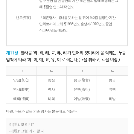
상 구분한 일 년 동안의 기간. 또는 앞의 말에 해당하는 그
해. ¶ 졸업 연도/제작 연도.
년도(年度)
「의존명사」((해를 뜻하는 말 뒤에 쓰여)) 일정한 기간
단위로서의 그해. ¶ 1985년도 출생자/1970년도 졸업
식/1990년도 예산안.
제11항
한자음 ‘랴, 려, 례, 료, 류, 리’가 단어의 첫머리에 올 적에는, 두음
법칙에 따라 ‘야, 여, 예, 요, 유, 이’로 적는다.(ㄱ을 취하고, ㄴ을 버림.)
ㄱ
ㄴ
ㄱ
ㄴ
양심(良心)
량심
용궁(龍宮)
룡궁
역사(歷史)
력사
유행(流行)
류행
예의(禮儀)
례의
이발(理髮)
리발
다만, 다음과 같은 의존 명사는 본음대로 적는다.
리(里): 몇 리냐?
리(理): 그럴 리가 없다.