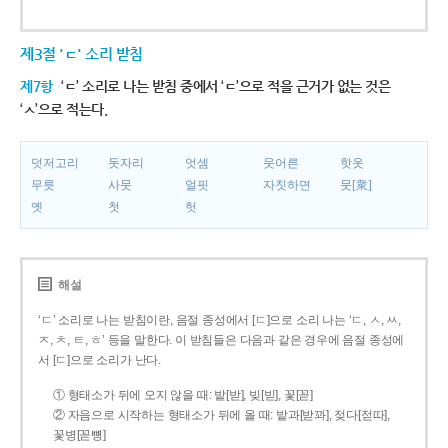
제3절 'ㄷ' 소리 받침
제7항
‘ㄷ’ 소리로 나는 받침 중에서 ‘ㄷ’으로 적을 근거가 없는 것은
‘ㅅ’으로 적는다.
덧저고리
돗자리
엇셈
웃어른
핫옷
무릇
사뭇
얼핏
자칫하면
뭇[衆]
옛
첫
헛
해설
‘ㄷ’ 소리로 나는 받침이란, 음절 종성에서 [ㄷ]으로 소리 나는 ‘ㄷ, ㅅ, ㅆ,
ㅈ, ㅊ, ㅌ, ㅎ’ 등을 말한다. 이 받침들은 다음과 같은 경우에 음절 종성에
서 [ㄷ]으로 소리가 난다.
① 형태소가 뒤에 오지 않을 때: 밭[받], 빚[빋], 꽃[꼳]
② 자음으로 시작하는 형태소가 뒤에 올 때: 밭과[받꽈], 젖다[젇따],
꽃병[꼳뼝]