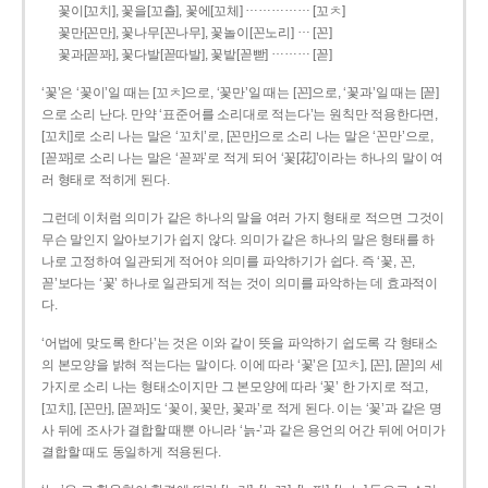
……………
꽃이[꼬치], 꽃을[꼬츨], 꽃에[꼬체]
[꼬ㅊ]
…
꽃만[꼰만], 꽃나무[꼰나무], 꽃놀이[꼰노리]
[꼰]
………
꽃과[꼳꽈], 꽃다발[꼳따발], 꽃밭[꼳빧]
[꼳]
‘꽃’은 ‘꽃이’일 때는 [꼬ㅊ]으로, ‘꽃만’일 때는 [꼰]으로, ‘꽃과’일 때는 [꼳]
으로 소리 난다. 만약 ‘표준어를 소리대로 적는다’는 원칙만 적용한다면,
[꼬치]로 소리 나는 말은 ‘꼬치’로, [꼰만]으로 소리 나는 말은 ‘꼰만’으로,
[꼳꽈]로 소리 나는 말은 ‘꼳꽈’로 적게 되어 ‘꽃[花]’이라는 하나의 말이 여
러 형태로 적히게 된다.
그런데 이처럼 의미가 같은 하나의 말을 여러 가지 형태로 적으면 그것이
무슨 말인지 알아보기가 쉽지 않다. 의미가 같은 하나의 말은 형태를 하
나로 고정하여 일관되게 적어야 의미를 파악하기가 쉽다. 즉 ‘꽃, 꼰,
꼳’보다는 ‘꽃’ 하나로 일관되게 적는 것이 의미를 파악하는 데 효과적이
다.
‘어법에 맞도록 한다’는 것은 이와 같이 뜻을 파악하기 쉽도록 각 형태소
의 본모양을 밝혀 적는다는 말이다. 이에 따라 ‘꽃’은 [꼬ㅊ], [꼰], [꼳]의 세
가지로 소리 나는 형태소이지만 그 본모양에 따라 ‘꽃’ 한 가지로 적고,
[꼬치], [꼰만], [꼳꽈]도 ‘꽃이, 꽃만, 꽃과’로 적게 된다. 이는 ‘꽃’과 같은 명
사 뒤에 조사가 결합할 때뿐 아니라 ‘늙-’과 같은 용언의 어간 뒤에 어미가
결합할 때도 동일하게 적용된다.