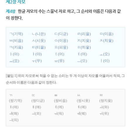
제2장 자모
제4항
한글 자모의 수는 스물넉 자로 하고, 그 순서와 이름은 다음과 같
이 정한다.
ㄱ(기역)
ㄴ(니은)
ㄷ(디귿)
ㄹ(리을)
ㅁ(미음)
ㅂ(비읍)
ㅅ(시옷)
ㅇ(이응)
ㅈ(지읒)
ㅊ(치읓)
ㅋ(키읔)
ㅌ(티읕)
ㅍ(피읖)
ㅎ(히읗)
ㅏ(아)
ㅑ(야)
ㅓ(어)
ㅕ(여)
ㅗ(오)
ㅛ(요)
ㅜ(우)
ㅠ(유)
ㅡ(으)
ㅣ(이)
[붙임 1] 위의 자모로써 적을 수 없는 소리는 두 개 이상의 자모를 어울러서 적되, 그
순서와 이름은 다음과 같이 정한다.
ㄲ
ㄸ
ㅃ
ㅆ
ㅉ
(쌍기역)
(쌍디귿)
(쌍비읍)
(쌍시옷)
(쌍지읒)
ㅐ(애)
ㅒ(얘)
ㅔ(에)
ㅖ(예)
ㅘ(와)
ㅙ(왜)
ㅚ(외)
ㅝ(워)
ㅞ(웨)
ㅟ(위)
ㅢ(의)