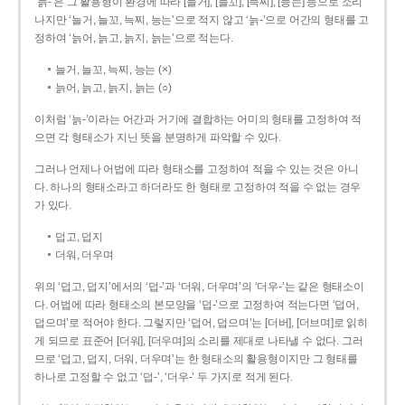
‘늙-’은 그 활용형이 환경에 따라 [늘거], [늘꼬], [늑찌], [능는] 등으로 소리
나지만 ‘늘거, 늘꼬, 늑찌, 능는’으로 적지 않고 ‘늙-’으로 어간의 형태를 고
정하여 ‘늙어, 늙고, 늙지, 늙는’으로 적는다.
늘거, 늘꼬, 늑찌, 능는 (×)
늙어, 늙고, 늙지, 늙는 (○)
이처럼 ‘늙-­’이라는 어간과 거기에 결합하는 어미의 형태를 고정하여 적
으면 각 형태소가 지닌 뜻을 분명하게 파악할 수 있다.
그러나 언제나 어법에 따라 형태소를 고정하여 적을 수 있는 것은 아니
다. 하나의 형태소라고 하더라도 한 형태로 고정하여 적을 수 없는 경우
가 있다.
덥고, 덥지
더워, 더우며
위의 ‘덥고, 덥지’에서의 ‘덥-­’과 ‘더워, 더우며’의 ‘더우-­’는 같은 형태소이
다. 어법에 따라 형태소의 본모양을 ‘덥-­’으로 고정하여 적는다면 ‘덥어,
덥으며’로 적어야 한다. 그렇지만 ‘덥어, 덥으며’는 [더버], [더브며]로 읽히
게 되므로 표준어 [더워], [더우며]의 소리를 제대로 나타낼 수 없다. 그러
므로 ‘덥고, 덥지, 더워, 더우며’는 한 형태소의 활용형이지만 그 형태를
하나로 고정할 수 없고 ‘덥-’, ‘더우-’ 두 가지로 적게 된다.