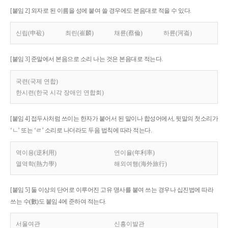
[붙임 2] 외자로 된 이름을 성에 붙여 쓸 경우에도 본음대로 적을 수 있다.
신립(申砬)
최린(崔麟)
채륜(蔡倫)
하륜(河崙)
[붙임 3] 준말에서 본음으로 소리 나는 것은 본음대로 적는다.
국련(국제 연합)
한시련(한국 시각 장애인 연합회)
[붙임 4] 접두사처럼 쓰이는 한자가 붙어서 된 말이나 합성어에서, 뒷말의 첫소리가
‘ㄴ’ 또는 ‘ㄹ’ 소리로 나더라도 두음 법칙에 따라 적는다.
역이용(逆利用)
연이율(年利率)
열역학(熱力學)
해외여행(海外旅行)
[붙임 5] 둘 이상의 단어로 이루어진 고유 명사를 붙여 쓰는 경우나 십진법에 따라
쓰는 수(數)도 붙임 4에 준하여 적는다.
서울여관
신흥이발관