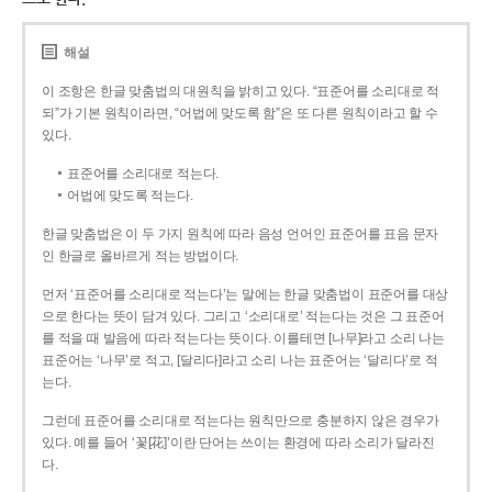
해설
이 조항은 한글 맞춤법의 대원칙을 밝히고 있다. “표준어를 소리대로 적
되”가 기본 원칙이라면, “어법에 맞도록 함”은 또 다른 원칙이라고 할 수
있다.
표준어를 소리대로 적는다.
어법에 맞도록 적는다.
한글 맞춤법은 이 두 가지 원칙에 따라 음성 언어인 표준어를 표음 문자
인 한글로 올바르게 적는 방법이다.
먼저 ‘표준어를 소리대로 적는다’는 말에는 한글 맞춤법이 표준어를 대상
으로 한다는 뜻이 담겨 있다. 그리고 ‘소리대로’ 적는다는 것은 그 표준어
를 적을 때 발음에 따라 적는다는 뜻이다. 이를테면 [나무]라고 소리 나는
표준어는 ‘나무’로 적고, [달리다]라고 소리 나는 표준어는 ‘달리다’로 적
는다.
그런데 표준어를 소리대로 적는다는 원칙만으로 충분하지 않은 경우가
있다. 예를 들어 ‘꽃[花]’이란 단어는 쓰이는 환경에 따라 소리가 달라진
다.