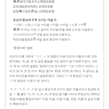
兩字只取本字之釋俚語爲聲
其尼池梨眉非時異八音用於初聲
役隱
乙音邑
凝八音用於終聲
초성과 종성에 두루 쓰이는 여덟 자
ㄱ기역 ㄴ니은 ㄷ디귿 ㄹ리을 ㅁ미음 ㅂ비읍 ㅅ시옷 ㆁ
두 자는 다만 그 글자의 우리말 뜻을 취해 소리로 사용한다.
기니디리미비시
여덟 음은 초성에 사용되고,
역은귿을음읍옷
여덟 음은 종성에 사용된다.
“훈몽자회” 범례
자모의 이름 가운데 ‘ㄱ, ㄷ, ㅅ’의 명칭이 다른 자모의 이름과 다른 것은
한자에는 ‘윽, 읃, 읏’과 같은 발음을 가진 글자가 없기 때문이었다. 그래
서 ‘윽’은 가까운 발음인 ‘役(역)’으로 표시하여 ‘ㄱ’은 ‘기역’이 되었다. 그
리고 ‘읃’과 ‘읏’은 각각 ‘末(귿 말)’과 ‘衣(옷 의)’로 표기하고, 두 글자는 글
자의 의미만을 취한다고 설명하였다. 그래서 ‘ㄷ’의 명칭은 ‘디귿’이,
‘ㅅ’의 명칭은 ‘시옷’이 된 것이다.
‘ㅈ, ㅊ, ㅋ, ㅌ, ㅍ, ㅎ’은 당시 종성으로 쓰이지 않던 것들이어서 초성에 모
음 ‘ㅣ’를 붙인 ‘지, 치, 키, 티, 피, 히’로만 음가를 나타내 주었는데, 1933년
‘한글 마춤법 통일안’에서 ‘지읒, 치읓, 키읔, 티읕, 피읖, 히읗’과 같은 이름
이 확정되었다.