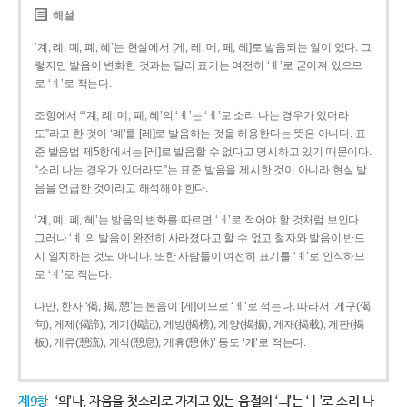
해설
‘계, 례, 몌, 폐, 혜’는 현실에서 [게, 레, 메, 페, 헤]로 발음되는 일이 있다. 그
렇지만 발음이 변화한 것과는 달리 표기는 여전히 ‘ㅖ’로 굳어져 있으므
로 ‘ㅖ’로 적는다.
조항에서 “‘계, 례, 몌, 폐, 혜’의 ‘ㅖ’는 ‘ㅔ’로 소리 나는 경우가 있더라
도”라고 한 것이 ‘례’를 [레]로 발음하는 것을 허용한다는 뜻은 아니다. 표
준 발음법 제5항에서는 [레]로 발음할 수 없다고 명시하고 있기 때문이다.
“소리 나는 경우가 있더라도”는 표준 발음을 제시한 것이 아니라 현실 발
음을 언급한 것이라고 해석해야 한다.
‘계, 몌, 폐, 혜’는 발음의 변화를 따르면 ‘ㅔ’로 적어야 할 것처럼 보인다.
그러나 ‘ㅖ’의 발음이 완전히 사라졌다고 할 수 없고 철자와 발음이 반드
시 일치하는 것도 아니다. 또한 사람들이 여전히 표기를 ‘ㅖ’로 인식하므
로 ‘ㅖ’로 적는다.
다만, 한자 ‘偈, 揭, 憩’는 본음이 [게]이므로 ‘ㅔ’로 적는다. 따라서 ‘게구(偈
句), 게제(偈諦), 게기(揭記), 게방(揭榜), 게양(揭揚), 게재(揭載), 게판(揭
板), 게류(憩流), 게식(憩息), 게휴(憩休)’ 등도 ‘게’로 적는다.
제9항
‘의’나, 자음을 첫소리로 가지고 있는 음절의 ‘ㅢ’는 ‘ㅣ’로 소리 나