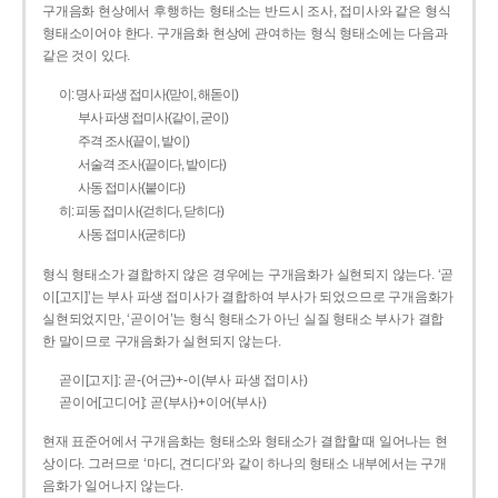
구개음화 현상에서 후행하는 형태소는 반드시 조사, 접미사와 같은 형식
형태소이어야 한다. 구개음화 현상에 관여하는 형식 형태소에는 다음과
같은 것이 있다.
이: 명사 파생 접미사(맏이, 해돋이)
부사 파생 접미사(같이, 굳이)
주격 조사(끝이, 밭이)
서술격 조사(끝이다, 밭이다)
사동 접미사(붙이다)
히: 피동 접미사(걷히다, 닫히다)
사동 접미사(굳히다)
형식 형태소가 결합하지 않은 경우에는 구개음화가 실현되지 않는다. ‘곧
이[고지]’는 부사 파생 접미사가 결합하여 부사가 되었으므로 구개음화가
실현되었지만, ‘곧이어’는 형식 형태소가 아닌 실질 형태소 부사가 결합
한 말이므로 구개음화가 실현되지 않는다.
곧이[고지]: 곧-­(어근)+­-이(부사 파생 접미사)
곧이어[고디어]: 곧(부사)+이어(부사)
현재 표준어에서 구개음화는 형태소와 형태소가 결합할 때 일어나는 현
상이다. 그러므로 ‘마디, 견디다’와 같이 하나의 형태소 내부에서는 구개
음화가 일어나지 않는다.