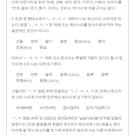
이와 마찬가지로 위의 ‘어깨, 오빠, 새끼, 토끼, 가꾸다, 기쁘다, 아끼다’를
‘엇개, 옵바, 샛기, 톳기, 갓구다, 깃브다, 앗기다’로 적을 근거는 없다.
2. 또한 한 형태소에서 ‘ㄴ, ㄹ, ㅁ, ㅇ’ 뒤에서 나는 된소리도 소리대로 적
는다. 받침 ‘ㄴ, ㄹ, ㅁ, ㅇ’은 뒤에 오는 예사소리를 된소리로 바꾸어 주는
필연적인 조건이 아니다.
건들
번개
딸기
절벙
듬성
함지
(하다)
껑둥
뭉실
(하다)
따라서 ‘ㄴ, ㄹ, ㅁ, ㅇ’ 뒤에 오는 된소리는 특별한 까닭이 있다고 할 수 없
으므로 소리 나는 대로 표기한다.
건뜻
번쩍
딸꾹
절뚝
듬뿍
함빡
(거리다)
껑뚱
뭉뚱
(하다)
(그리다)
그렇지만 ‘ㄱ, ㅂ’ 받침 뒤에 연결되는 ‘ㄱ, ㄷ, ㅂ, ㅅ, ㅈ’은 언제나 된소리
로 소리 나므로 이러한 경우에는 된소리로 표기하지 않는다.
늑대[늑때]
낙지[낙찌]
접시[접씨]
갑자기[갑짜기]
‘ㄱ, ㅂ’ 받침 외에 ‘믿고[믿꼬], 잊지[읻찌]’와 ‘낯설다[낟썰다]’처럼 앞말의
받침이 [ㄷ]으로 발음될 때 뒷말의 첫소리가 된소리로 나는 예들도 있다.
이러한 말 역시 된소리를 표기에 반영하지 않는데 이는 다른 이유에서이