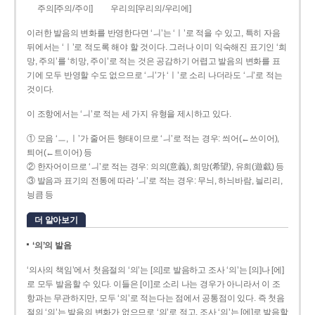
주의[주의/주이]
우리의[우리의/우리에]
이러한 발음의 변화를 반영한다면 ‘ㅢ’는 ‘ㅣ’로 적을 수 있고, 특히 자음
뒤에서는 ‘ㅣ’로 적도록 해야 할 것이다. 그러나 이미 익숙해진 표기인 ‘희
망, 주의’를 ‘히망, 주이’로 적는 것은 공감하기 어렵고 발음의 변화를 표
기에 모두 반영할 수도 없으므로 ‘ㅢ’가 ‘ㅣ’로 소리 나더라도 ‘ㅢ’로 적는
것이다.
이 조항에서는 ‘ㅢ’로 적는 세 가지 유형을 제시하고 있다.
① 모음 ‘ㅡ, ㅣ’가 줄어든 형태이므로 ‘ㅢ’로 적는 경우: 씌어(←쓰이어),
틔어(←트이어) 등
② 한자어이므로 ‘ㅢ’로 적는 경우: 의의(意義), 희망(希望), 유희(遊戱) 등
③ 발음과 표기의 전통에 따라 ‘ㅢ’로 적는 경우: 무늬, 하늬바람, 늴리리,
닁큼 등
더 알아보기
‘의’의 발음
‘의사의 책임’에서 첫음절의 ‘의’는 [의]로 발음하고 조사 ‘의’는 [의]나 [에]
로 모두 발음할 수 있다. 이들은 [이]로 소리 나는 경우가 아니라서 이 조
항과는 무관하지만, 모두 ‘의’로 적는다는 점에서 공통점이 있다. 즉 첫음
절의 ‘의’는 발음의 변화가 없으므로 ‘의’로 적고, 조사 ‘의’는 [에]로 발음할