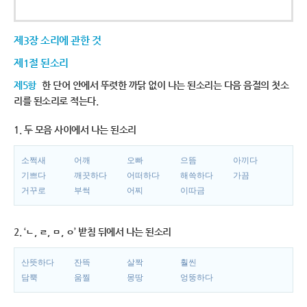
제3장 소리에 관한 것
제1절 된소리
제5항
한 단어 안에서 뚜렷한 까닭 없이 나는 된소리는 다음 음절의 첫소
리를 된소리로 적는다.
1. 두 모음 사이에서 나는 된소리
소쩍새
어깨
오빠
으뜸
아끼다
기쁘다
깨끗하다
어떠하다
해쓱하다
가끔
거꾸로
부썩
어찌
이따금
2. ‘ㄴ, ㄹ, ㅁ, ㅇ’ 받침 뒤에서 나는 된소리
산뜻하다
잔뜩
살짝
훨씬
담뿍
움찔
몽땅
엉뚱하다