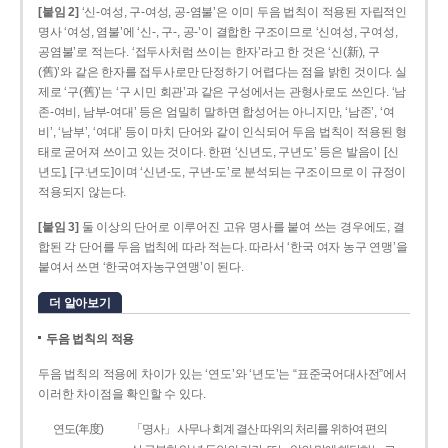
[붙임 2]
‘신-여성, 구-여성, 공-염불’은 이미 두음 법칙이 적용된 자립적인
명사 ‘여성, 염불’에 ‘신-, 구-, 공-’이 결합한 구조이므로 ‘신여성, 구여성,
공염불’로 적는다. ‘접두사처럼 쓰이는 한자’라고 한 것은 ‘신(新), 구
(舊)’와 같은 한자를 접두사로만 단정하기 어렵다는 점을 밝힌 것이다. 실
제로 ‘구(舊)’는 ‘구 시민 회관’과 같은 구성에서는 관형사로도 쓰인다. ‘남
존­-여비, 남부-­여대’ 등은 엄밀히 말하면 합성어는 아니지만, ‘남존’, ‘여
비’, ‘남부’, ‘여대’ 등이 마치 단어와 같이 인식되어 두음 법칙이 적용된 형
태로 굳어져 쓰이고 있는 것이다. 한편 ‘신년도, 구년도’ 등은 발음이 [신
년도], [구ː년도]이며 ‘신년­-도, 구년-­도’로 분석되는 구조이므로 이 규정이
적용되지 않는다.
[붙임 3]
둘 이상의 단어로 이루어진 고유 명사를 붙여 쓰는 경우에도, 결
합된 각 단어를 두음 법칙에 따라 적는다. 따라서 ‘한국 여자 농구 연맹’을
붙여서 쓰면 ‘한국여자농구연맹’이 된다.
더 알아보기
두음 법칙의 적용
두음 법칙의 적용에 차이가 있는 ‘연도’와 ‘년도’는 “표준국어대사전”에서
이러한 차이점을 확인할 수 있다.
연도(年度)
「명사」 사무나 회계 결산 따위의 처리를 위하여 편의