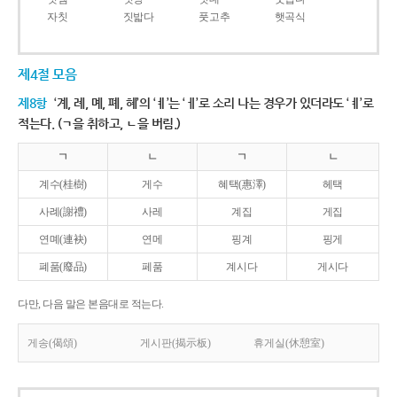
자칫
짓밟다
풋고추
햇곡식
제4절 모음
제8항
‘계, 례, 몌, 폐, 혜’의 ‘ㅖ’는 ‘ㅔ’로 소리 나는 경우가 있더라도 ‘ㅖ’로
적는다. (ㄱ을 취하고, ㄴ을 버림.)
ㄱ
ㄴ
ㄱ
ㄴ
계수(桂樹)
게수
혜택(惠澤)
헤택
사례(謝禮)
사레
계집
게집
연몌(連袂)
연메
핑계
핑게
폐품(廢品)
페품
계시다
게시다
다만, 다음 말은 본음대로 적는다.
게송(偈頌)
게시판(揭示板)
휴게실(休憩室)