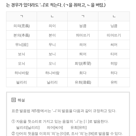
는 경우가 있더라도 ‘ㅢ’로 적는다. (ㄱ을 취하고, ㄴ을 버림.)
ㄱ
ㄴ
ㄱ
ㄴ
의의(意義)
의이
닁큼
닝큼
본의(本義)
본이
띄어쓰기
띠어쓰기
무늬[紋]
무니
씌어
씨어
보늬
보니
틔어
티어
오늬
오니
희망(希望)
히망
하늬바람
하니바람
희다
히다
늴리리
닐리리
유희(遊戱)
유히
해설
표준 발음법 제5항에서는 ‘ㅢ’의 발음을 다음과 같이 규정하고 있다.
① 자음을 첫소리로 가지고 있는 음절의 ‘ㅢ’는 [ㅣ]로 발음한다.
늴리리[닐리리]
씌어[씨어]
유희[유히]
② 단어의 첫음절 이외의 ‘의’는 [이]로, 조사 ‘의’는 [에]로 발음할 수 있다.