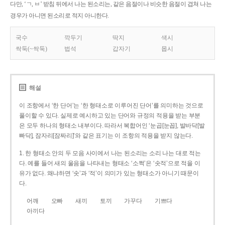
다만, ‘ㄱ, ㅂ’ 받침 뒤에서 나는 된소리는, 같은 음절이나 비슷한 음절이 겹쳐 나는
경우가 아니면 된소리로 적지 아니한다.
국수
깍두기
딱지
색시
싹둑(~싹둑)
법석
갑자기
몹시
해설
이 조항에서 ‘한 단어’는 ‘한 형태소로 이루어진 단어’를 의미하는 것으로
풀이할 수 있다. 실제로 예시하고 있는 단어와 규정의 적용을 받는 부분
은 모두 하나의 형태소 내부이다. 따라서 복합어인 ‘눈곱[눈꼽], 발바닥[발
빠닥], 잠자리[잠짜리]’와 같은 표기는 이 조항의 적용을 받지 않는다.
1. 한 형태소 안의 두 모음 사이에서 나는 된소리는 소리 나는 대로 적는
다. 예를 들어 새의 울음을 나타내는 형태소 ‘소쩍’은 ‘솟적’으로 적을 이
유가 없다. 왜냐하면 ‘솟’과 ‘적’이 의미가 있는 형태소가 아니기 때문이
다.
어깨
오빠
새끼
토끼
가꾸다
기쁘다
아끼다