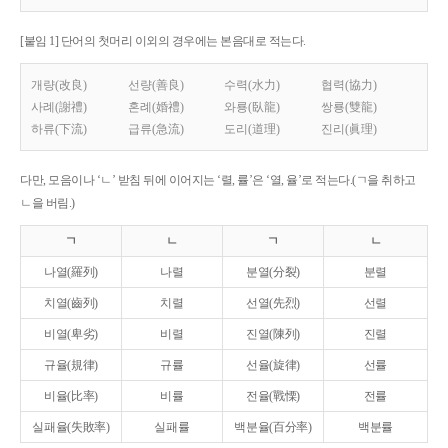
[붙임 1] 단어의 첫머리 이외의 경우에는 본음대로 적는다.
개량(改良)
선량(善良)
수력(水力)
협력(協力)
사례(謝禮)
혼례(婚禮)
와룡(臥龍)
쌍룡(雙龍)
하류(下流)
급류(急流)
도리(道理)
진리(眞理)
다만, 모음이나 ‘ㄴ’ 받침 뒤에 이어지는 ‘렬, 률’은 ‘열, 율’로 적는다.(ㄱ을 취하고
ㄴ을 버림.)
ㄱ
ㄴ
ㄱ
ㄴ
나열(羅列)
나렬
분열(分裂)
분렬
치열(齒列)
치렬
선열(先烈)
선렬
비열(卑劣)
비렬
진열(陳列)
진렬
규율(規律)
규률
선율(旋律)
선률
비율(比率)
비률
전율(戰慄)
전률
실패율(失敗率)
실패률
백분율(百分率)
백분률