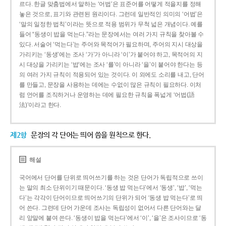
르다. 한글 맞춤법에서 말하는 ‘어법’은 표준어를 어떻게 적을지를 정해
놓은 것으로, 표기와 관련된 원리이다. 그런데 일반적인 의미의 ‘어법’은
‘말의 일정한 법칙’이라는 뜻으로 적용 범위가 무척 넓은 개념이다. 예를
들어 “동생이 밥을 먹는다.”라는 문장에서는 여러 가지 규칙을 찾아볼 수
있다. 서술어 ‘먹는다’는 주어와 목적어가 필요하며, 주어의 지시 대상을
가리키는 ‘동생’에는 조사 ‘가’가 아니라 ‘이’가 붙어야 하고, 목적어의 지
시 대상을 가리키는 ‘밥’에는 조사 ‘를’이 아니라 ‘을’이 붙어야 한다는 등
의 여러 가지 규칙이 적용되어 있는 것이다. 이 외에도 소리를 내고, 단어
를 만들고, 문장을 사용하는 데에는 수없이 많은 규칙이 필요하다. 이처
럼 언어를 조직하거나 운영하는 데에 필요한 규칙을 폭넓게 ‘어법(語
法)’이라고 한다.
제2항
문장의 각 단어는 띄어 씀을 원칙으로 한다.
해설
국어에서 단어를 단위로 띄어쓰기를 하는 것은 단어가 독립적으로 쓰이
는 말의 최소 단위이기 때문이다. ‘동생 밥 먹는다’에서 ‘동생’, ‘밥’, ‘먹는
다’는 각각이 단어이므로 띄어쓰기의 단위가 되어 ‘동생 밥 먹는다’로 띄
어 쓴다. 그런데 단어 가운데 조사는 독립성이 없어서 다른 단어와는 달
리 앞말에 붙여 쓴다. ‘동생이 밥을 먹는다’에서 ‘이’, ‘을’은 조사이므로 ‘동