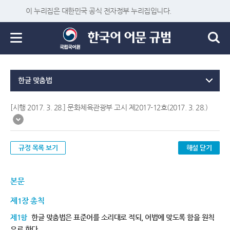
이 누리집은 대한민국 공식 전자정부 누리집입니다.
한글 맞춤법
[시행 2017. 3. 28.] 문화체육관광부 고시 제2017-12호(2017. 3. 28.)
규정 목록 보기
해설 닫기
본문
제1장 총칙
제1항
한글 맞춤법은 표준어를 소리대로 적되, 어법에 맞도록 함을 원칙
으로 한다.