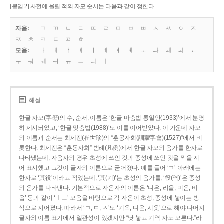
[붙임 2] 사전에 올릴 적의 자모 순서는 다음과 같이 정한다.
자음:
ㄱ
ㄲ
ㄴ
ㄷ
ㄸ
ㄹ
ㅁ
ㅂ
ㅃ
ㅅ
ㅆ
ㅇ
ㅈ
ㅉ
ㅊ
ㅋ
ㅌ
ㅍ
ㅎ
모음:
ㅏ
ㅐ
ㅑ
ㅒ
ㅓ
ㅔ
ㅕ
ㅖ
ㅗ
ㅘ
ㅙ
ㅚ
ㅛ
ㅜ
ㅝ
ㅞ
ㅟ
ㅠ
ㅡ
ㅢ
ㅣ
해설
한글 자모(字母)의 수, 순서, 이름은 ‘한글 마춤법 통일안(1933)’에서 분명
히 제시되었고, ‘한글 맞춤법(1988)’도 이를 이어받았다. 이 가운데 자모
의 이름과 순서는 최세진(崔世珍)의 “훈몽자회(訓蒙字會)(1527)”에서 비
롯한다. 최세진은 “훈몽자회” 범례(凡例)에서 한글 자모의 음가를 한자로
나타냈는데, 자음자의 경우 초성에 쓰인 것과 종성에 쓰인 것을 짝을 지
어 표시했고 그것이 글자의 이름으로 굳어졌다. 예를 들어 ‘ㄱ’ 아래에는
한자로 ‘其役’이라고 적었는데, ‘其(기)’는 초성의 음가를, ‘役(역)’은 종성
의 음가를 나타낸다. 기본적으로 자음자의 이름은 ‘니은, 리을, 미음, 비
읍’ 등과 같이 ‘ㅣㅡ’ 모음을 바탕으로 각 자음이 초성, 종성에 놓이는 방
식으로 지어졌다. 따라서 ‘ㄱ, ㄷ, ㅅ’도 ‘기윽, 디읃, 시읏’으로 해야 나머지
글자와 이름 표기에서 일관성이 있겠지만 “낫 놓고 기역 자도 모른다.”라