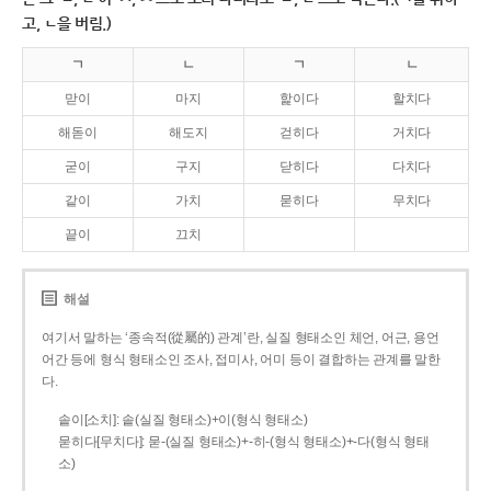
고, ㄴ을 버림.)
ㄱ
ㄴ
ㄱ
ㄴ
맏이
마지
핥이다
할치다
해돋이
해도지
걷히다
거치다
굳이
구지
닫히다
다치다
같이
가치
묻히다
무치다
끝이
끄치
해설
여기서 말하는 ‘종속적(從屬的) 관계’란, 실질 형태소인 체언, 어근, 용언
어간 등에 형식 형태소인 조사, 접미사, 어미 등이 결합하는 관계를 말한
다.
솥이[소치]: 솥(실질 형태소)+이(형식 형태소)
묻히다[무치다]: 묻­-(실질 형태소)+­-히­-(형식 형태소)+-다(형식 형태
소)