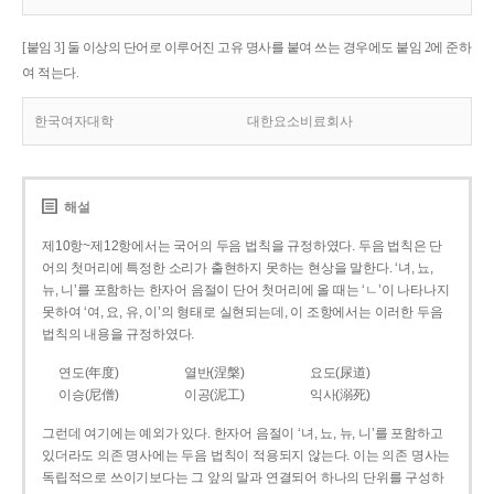
[붙임 3] 둘 이상의 단어로 이루어진 고유 명사를 붙여 쓰는 경우에도 붙임 2에 준하
여 적는다.
한국여자대학
대한요소비료회사
해설
제10항~제12항에서는 국어의 두음 법칙을 규정하였다. 두음 법칙은 단
어의 첫머리에 특정한 소리가 출현하지 못하는 현상을 말한다. ‘녀, 뇨,
뉴, 니’를 포함하는 한자어 음절이 단어 첫머리에 올 때는 ‘ㄴ’이 나타나지
못하여 ‘여, 요, 유, 이’의 형태로 실현되는데, 이 조항에서는 이러한 두음
법칙의 내용을 규정하였다.
연도(年度)
열반(涅槃)
요도(尿道)
이승(尼僧)
이공(泥工)
익사(溺死)
그런데 여기에는 예외가 있다. 한자어 음절이 ‘녀, 뇨, 뉴, 니’를 포함하고
있더라도 의존 명사에는 두음 법칙이 적용되지 않는다. 이는 의존 명사는
독립적으로 쓰이기보다는 그 앞의 말과 연결되어 하나의 단위를 구성하