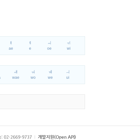
ㅐ
ㅔ
ㅚ
ㅟ
ae
e
oe
wi
ㅘ
ㅙ
ㅝ
ㅞ
ㅢ
a
wae
wo
we
ui
: 02-2669-9737
개발지원(Open API)