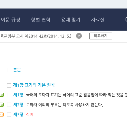
메인콘텐츠 바로가기
어문 규정
항별 연혁
용례 찾기
자료실
비교하기
체육관광부 고시 제2014-42호(2014. 12. 5.)
본문
제1장 표기의 기본 원칙
제1항
국어의 로마자 표기는 국어의 표준 발음법에 따라 적는 것을 
북
제2항
로마자 이외의 부호는 되도록 사용하지 않는다.
북
제3항
삭제
연