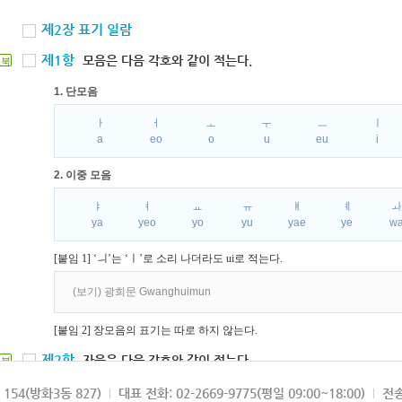
제2장 표기 일람
제1항
모음은 다음 각호와 같이 적는다.
북
1. 단모음
ㅏ
ㅓ
ㅗ
ㅜ
ㅡ
ㅣ
a
eo
o
u
eu
i
2. 이중 모음
ㅑ
ㅕ
ㅛ
ㅠ
ㅒ
ㅖ
ya
yeo
yo
yu
yae
ye
w
[붙임 1] ‘ㅢ’는 ‘ㅣ’로 소리 나더라도 ui로 적는다.
(보기) 광희문 Gwanghuimun
[붙임 2] 장모음의 표기는 따로 하지 않는다.
제2항
자음은 다음 각호와 같이 적는다.
북
1. 파열음
154(방화3동 827)
대표 전화: 02-2669-9775(평일 09:00~18:00)
전송