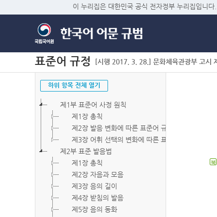
이 누리집은 대한민국 공식 전자정부 누리집입니다.
표준어 규정
[시행 2017. 3. 28.] 문화체육관광부 고시 제2
하위 항목 전체 열기
제1부 표준어 사정 원칙
제1장 총칙
제2장 발음 변화에 따른 표준어 규정
제3장 어휘 선택의 변화에 따른 표준어 규정
제2부 표준 발음법
제1장 총칙
북
제2장 자음과 모음
제3장 음의 길이
제4장 받침의 발음
제5장 음의 동화