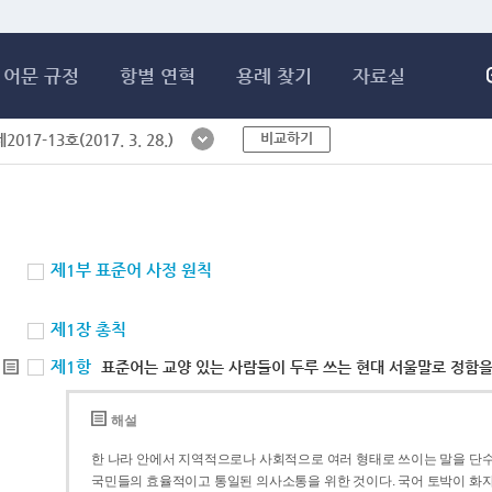
메인콘텐츠 바로가기
어문 규정
항별 연혁
용례 찾기
자료실
비교하기
017-13호(2017. 3. 28.)
제1부 표준어 사정 원칙
제1장 총칙
제1항
표준어는 교양 있는 사람들이 두루 쓰는 현대 서울말로 정함을
해설
한 나라 안에서 지역적으로나 사회적으로 여러 형태로 쓰이는 말을 단수
국민들의 효율적이고 통일된 의사소통을 위한 것이다. 국어 토박이 화자