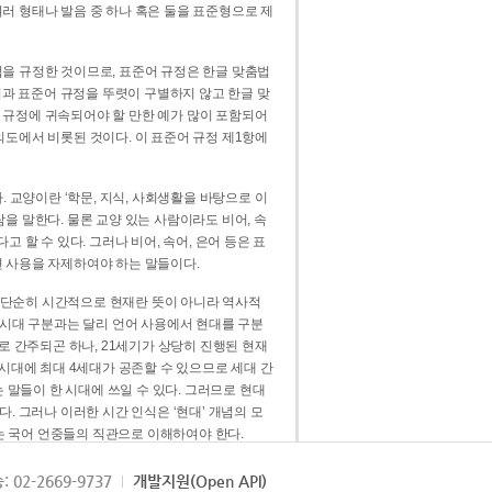
러 형태나 발음 중 하나 혹은 둘을 표준형으로 제
을 규정한 것이므로, 표준어 규정은 한글 맞춤법
법과 표준어 규정을 뚜렷이 구별하지 않고 한글 맞
 규정에 귀속되어야 할 만한 예가 많이 포함되어
의도에서 비롯된 것이다. 이 표준어 규정 제1항에
. 교양이란 ‘학문, 지식, 사회생활을 바탕으로 이
을 말한다. 물론 교양 있는 사람이라도 비어, 속
 할 수 있다. 그러나 비어, 속어, 은어 등은 표
 사용을 자제하여야 하는 말들이다.
’는 단순히 시간적으로 현재란 뜻이 아니라 역사적
 시대 구분과는 달리 언어 사용에서 현대를 구분
로 간주되곤 하나, 21세기가 상당히 진행된 현재
 시대에 최대 4세대가 공존할 수 있으므로 세대 간
는 말들이 한 시대에 쓰일 수 있다. 그러므로 현대
. 그러나 이러한 시간 인식은 ‘현대’ 개념의 모
’는 국어 언중들의 직관으로 이해하여야 한다.
용어적 성격을 가장 크게 드러내 주는 기준이다.
: 02-2669-9737
개발지원(Open API)