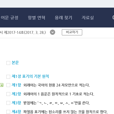
메인콘텐츠 바로가기
어문 규정
항별 연혁
용례 찾기
자료실
비교하기
제2017-14호(2017. 3. 28.)
본문
제1장 표기의 기본 원칙
제1항
외래어는 국어의 현용 24 자모만으로 적는다.
북
제2항
외래어의 1 음운은 원칙적으로 1 기호로 적는다.
제3항
받침에는 ‘ㄱ, ㄴ, ㄹ, ㅁ, ㅂ, ㅅ, ㅇ’만을 쓴다.
제4항
파열음 표기에는 된소리를 쓰지 않는 것을 원칙으로 한다.