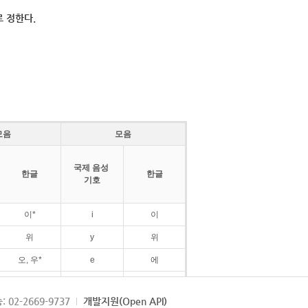
 정한다.
모음
모음
국제 음성
한글
한글
기호
이*
i
이
위
y
위
오, 우*
e
에
ø
외
: 02-2669-9737
개발지원(Open API)
ɛ
에