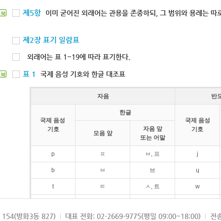
제5항
이미 굳어진 외래어는 관용을 존중하되, 그 범위와 용례는 따로
북
제2장 표기 일람표
외래어는 표 1~19에 따라 표기한다.
표 1
국제 음성 기호와 한글 대조표
북
자음
반
한글
국제 음성
국제 음성
자음 앞
기호
기호
모음 앞
또는 어말
p
ㅍ
ㅂ, 프
j
b
ㅂ
브
ɥ
t
ㅌ
ㅅ, 트
w
d
ㄷ
드
154(방화3동 827)
대표 전화: 02-2669-9775(평일 09:00~18:00)
전송
k
ㅋ
ㄱ, 크