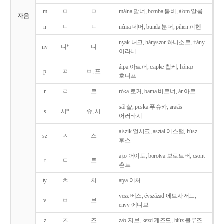
m
ㅁ
ㅁ
málna 말너, bomba 봄버, álom 알롬
자음
n
ㄴ
ㄴ
néma 네머, bunda 분더, pihen 피헨
nyak 녀크, hányszor 하니소르, irány
ny
니*
니
이라니
árpa 아르퍼, csipke 칩케, hónap
p
ㅍ
ㅂ, 프
호너프
r
ㄹ
르
róka 로커, barna 버르너, ár 아르
sál 샬, puska 푸슈카, aratás
s
시*
슈, 시
어러타시
alszik 얼시크, asztal 어스털, húsz
sz
ㅅ
스
후스
ajto 어이토, borotva 보로트버, csont
t
ㅌ
트
촌트
ty
ㅊ
치
atya 어처
vesz 베스, évszázad 에브사저드,
v
ㅂ
브
enyv 에니브
z
ㅈ
즈
zab 저브, kezd 케즈드, blúz 블루즈