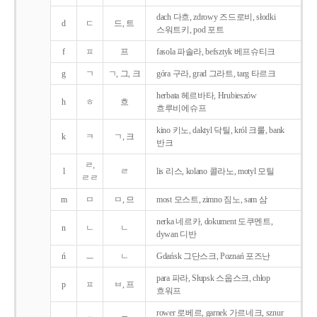
dach 다흐, zdrowy 즈드로비, słodki
d
ㄷ
드, 트
스워트키, pod 포트
f
ㅍ
프
fasola 파솔라, befsztyk 베프슈티크
g
ㄱ
ㄱ, 그, 크
góra 구라, grad 그라트, targ 타르크
herbata 헤르바타, Hrubieszów
h
ㅎ
흐
흐루비에슈프
kino 키노, daktyl 닥틸, król 크룰, bank
k
ㅋ
ㄱ, 크
반크
ㄹ,
l
ㄹ
lis 리스, kolano 콜라노, motyl 모틸
ㄹㄹ
m
ㅁ
ㅁ, 므
most 모스트, zimno 짐노, sam 삼
nerka 네르카, dokument 도쿠멘트,
n
ㄴ
ㄴ
dywan 디반
ń
ㅡ
ㄴ
Gdańsk 그단스크, Poznań 포즈난
para 파라, Słupsk 스웁스크, chłop
p
ㅍ
ㅂ, 프
흐워프
rower 로베르, garnek 가르네크, sznur