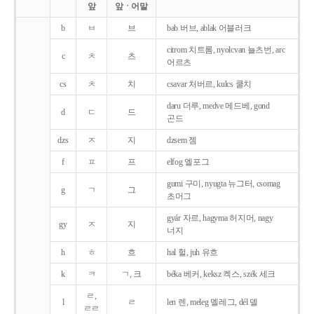
앞
앞ㆍ어말
b
ㅂ
브
bab 버브, ablak 어블러크
citrom 치트롬, nyolcvan 뇰츠번, arc
c
ㅊ
츠
어르츠
cs
ㅊ
치
csavar 처버르, kulcs 쿨치
daru 더루, medve 메드베, gond
d
ㄷ
드
곤드
dzs
ㅈ
지
dzsem 젬
f
ㅍ
프
elfog 엘포그
gumi 구미, nyugta 뉴그터, csomag
g
ㄱ
그
초머그
gyár 자르, hagyma 허지머, nagy
gy
ㅈ
지
너지
h
ㅎ
흐
hal 헐, juh 유흐
k
ㅋ
ㄱ, 크
béka 베커, keksz 켁스, szék 세크
ㄹ,
l
ㄹ
len 렌, meleg 멜레그, dél 델
ㄹㄹ