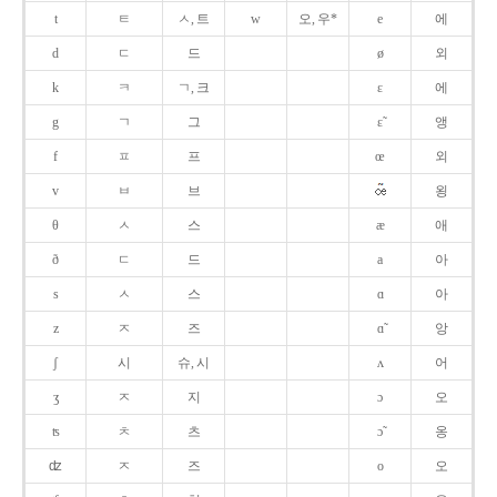
t
ㅌ
ㅅ, 트
w
오, 우*
e
에
d
ㄷ
드
ø
외
k
ㅋ
ㄱ, 크
ɛ
에
g
ㄱ
그
ɛ̃
앵
f
ㅍ
프
œ
외
v
ㅂ
브
욍
θ
ㅅ
스
æ
애
ð
ㄷ
드
a
아
s
ㅅ
스
ɑ
아
z
ㅈ
즈
ɑ̃
앙
ʃ
시
슈, 시
ʌ
어
ʒ
ㅈ
지
ɔ
오
ʦ
ㅊ
츠
ɔ̃
옹
ʣ
ㅈ
즈
o
오