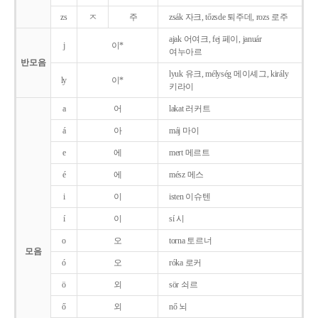
zs
ㅈ
주
zsák 자크, tőzsde 퇴주데, rozs 로주
ajak 어여크, fej 페이, január
j
이*
여누아르
반모음
lyuk 유크, mélység 메이셰그, király
ly
이*
키라이
a
어
lakat 러커트
á
아
máj 마이
e
에
mert 메르트
é
에
mész 메스
i
이
isten 이슈텐
í
이
sí 시
o
오
torna 토르너
모음
ó
오
róka 로커
ö
외
sör 쇠르
ő
외
nő 뇌