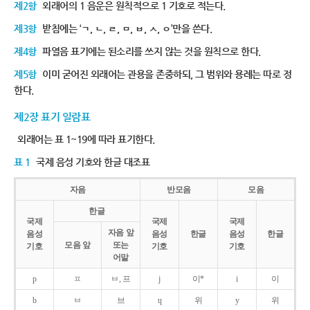
제2항
외래어의 1 음운은 원칙적으로 1 기호로 적는다.
제3항
받침에는 ‘ㄱ, ㄴ, ㄹ, ㅁ, ㅂ, ㅅ, ㅇ’만을 쓴다.
제4항
파열음 표기에는 된소리를 쓰지 않는 것을 원칙으로 한다.
제5항
이미 굳어진 외래어는 관용을 존중하되, 그 범위와 용례는 따로 정
한다.
제2장 표기 일람표
외래어는 표 1~19에 따라 표기한다.
표 1
국제 음성 기호와 한글 대조표
자음
반모음
모음
한글
국제
국제
국제
자음 앞
음성
음성
한글
음성
한글
모음 앞
또는
기호
기호
기호
어말
p
ㅍ
ㅂ, 프
j
이*
i
이
b
ㅂ
브
ɥ
위
y
위