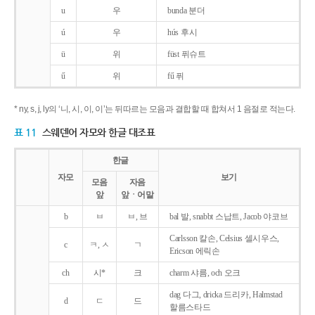
u
우
bunda 분더
ú
우
hús 후시
ü
위
füst 퓌슈트
ű
위
fű 퓌
* ny, s, j, ly의 ‘니, 시, 이, 이’는 뒤따르는 모음과 결합할 때 합쳐서 1 음절로 적는다.
표 11
스웨덴어 자모와 한글 대조표
한글
자모
보기
모음
자음
앞
앞ㆍ어말
b
ㅂ
ㅂ, 브
bal 발, snabbt 스납트, Jacob 야코브
Carlsson 칼손, Celsius 셀시우스,
c
ㅋ, ㅅ
ㄱ
Ericson 에릭손
ch
시*
크
charm 샤름, och 오크
dag 다그, dricka 드리카, Halmstad
d
ㄷ
드
할름스타드