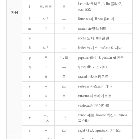
lacrar 라크라르, Lulio 룰리오,
l
ㄹ, ㄹㄹ
ㄹ
ocal 오칼
자음
ll
이*
―
llama 야마, lluvia 유비아
m
ㅁ
ㅁ
membrete 멤브레테
n
ㄴ
ㄴ
noche 노체, flan 플란
ñ
니*
―
ñoñez 뇨녜스, mañana 마냐나
p
ㅍ
ㅂ, 프
pepsina 펩시나, plantón 플란톤
q
ㅋ
―
quisquilla 키스키야
r
ㄹ
르
rascador 라스카도르
s
ㅅ
스
sastreria 사스트레리아
t
ㅌ
트
tetraetro 테트라에트로
v
ㅂ
―
viudedad 비우데다드
ㅅ,
xenón 세논, laxante 락산테, yuxta
x
ㄱ스
ㄱㅅ
육스타
z
ㅅ
스
zagal 사갈, liquidez 리키데스