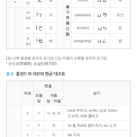
얼
yue
(ue)
웨
*
(r)
촬
ya
구
야
yuan
(uan)
위안
(ia)
류
撮
yo
요
yun
(un)
윈
口
類
ye
예
yong
(iong)
융
(ie)
[ ]는 단독 발음될 경우의 표기임. ( )는 자음이 선행할 경우의 표기임.
* 순치성(脣齒聲), 권설운(捲舌韻).
표 6
폴란드어 자모와 한글 대조표
한글
자모
보기
모음
자음
앞
앞ㆍ어말
burak 부라크, szybko 십코, dobrze
b
ㅂ
ㅂ, 브, 프
도브제, chleb 흘레프
c
ㅊ
츠
cel 첼, Balicki 발리츠키, noc 노츠
ć
ㅡ
치
dać 다치