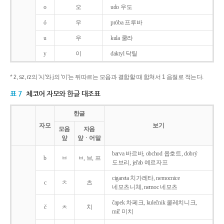
o
오
udo 우도
ó
우
próba 프루바
u
우
kula 쿨라
y
이
daktyl 닥틸
* ż, sz, rz의 '시'와 j의 '이'는 뒤따르는 모음과 결합할 때 합쳐서 1 음절로 적는다.
표 7
체코어 자모와 한글 대조표
한글
자모
보기
모음
자음
앞
앞ㆍ어말
barva 바르바, obchod 옵호트, dobrý
b
ㅂ
ㅂ, 브, 프
도브리, jeřab 예르자프
cigareta 치가레타, nemocnice
c
ㅊ
츠
네모츠니체, nemoc 네모츠
čapek 차페크, kulečnik 쿨레치니크,
č
ㅊ
치
míč 미치