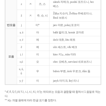
zámek 자메크, pozdní 포즈드니, bez
z
ㅈ
즈, 스
베스
Žižka 지슈카, Žvěřina 주베르지나,
ž
ㅈ
주, 슈, 시
Brož 브로시
반모음
j
이*
jaro 야로, pokoj 포코이
a, á
아
balík 발리크, komár 코마르
e, é
에
dech 데흐, léto 레토
ě
예
sěst 셰스트, věk 베크
i, í
이
kino 키노, míra 미라
모음
o,ó
오
obec 오베츠, nervózni 네르보즈니
u, ú,
우
buben 부벤, úrok 우로크, dům 둠
ů
y, ý
이
jazyk
야지크, líný 리니
* d', ň, š, t', j의 '디, 니, 시, 티, 이'는 뒤따르는 모음과 결합할 때 합쳐서 1 음절로 적는
다.
** x는 개별 용례에 따라 한글 표기를 정한다.