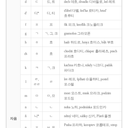
d
ㄷ
드, 트
dech 데흐, divadlo 디바들로, led 레트
d'ábel 댜벨, lod'ka 로티카, hrud'
d'
디*
디, 티
흐루티
f
ㅍ
프
fík 피크, knoflík 크노플리크
g
ㄱ
ㄱ, 그, 크
gramofon 그라모폰
h
ㅎ
흐
hadr 하드르, hmyz 흐미스, bůh 부흐
choditi 호디티, chlapec 흘라페츠, prach
ch
ㅎ
흐
프라흐
kachna 카흐나, nikdy 니크디, padák
k
ㅋ
ㄱ, 크
파다크
ㄹ,
lev 레프, šplhati 슈플하티, postel
l
ㄹ
ㄹㄹ
포스텔
most 모스트, mrak 므라크, podzim
m
ㅁ
ㅁ, 므
포드짐
n
ㄴ
ㄴ
noha 노하, podmínka 포드민카
ň
니*
ㄴ
němý 네미, sáňky 산키, Plzeň 플젠
자음
Praha 프라하, koroptev 코롭테프, strop
p
ㅍ
ㅂ, 프