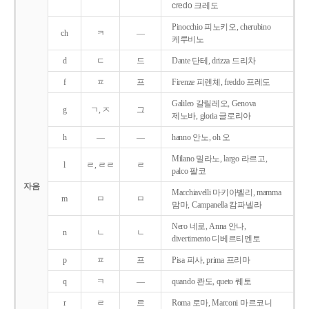
credo 크레도
Pinocchio 피노키오, cherubino
ch
ㅋ
―
케루비노
d
ㄷ
드
Dante 단테, drizza 드리차
f
ㅍ
프
Firenze 피렌체, freddo 프레도
Galileo 갈릴레오, Genova
g
ㄱ, ㅈ
그
제노바, gloria 글로리아
h
―
―
hanno 안노, oh 오
Milano 밀라노, largo 라르고,
l
ㄹ, ㄹㄹ
ㄹ
palco 팔코
자음
Macchiavelli 마키아벨리, mamma
m
ㅁ
ㅁ
맘마, Campanella 캄파넬라
Nero 네로, Anna 안나,
n
ㄴ
ㄴ
divertimento 디베르티멘토
p
ㅍ
프
Pisa 피사, prima 프리마
q
ㅋ
―
quando 콴도, queto 퀘토
r
ㄹ
르
Roma 로마, Marconi 마르코니