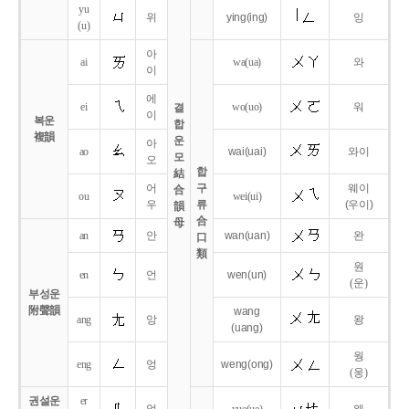
yu
위
ying
(ing)
잉
(u)
아
ai
wa
(ua)
와
이
에
ei
wo
(uo)
워
결
이
복운
합
複韻
운
아
ao
wai
(uai)
와이
모
오
합
結
어
구
웨이
合
ou
wei
(ui)
우
류
(우이)
韻
合
母
an
안
wan
(uan)
완
口
類
원
en
언
wen
(un)
(운)
부성운
附聲韻
wang
ang
앙
왕
(uang)
웡
eng
엉
weng
(ong)
(웅)
권설운
er