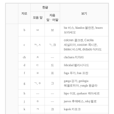
한글
자모
보기
자음
모음 앞
앞ㆍ어말
biz 비스, blandon 블란돈, braceo
b
ㅂ
브
브라세오
colcren 콜크렌, Cecilia
c
ㅋ, ㅅ
ㄱ, 크
세실리아, coccion 콕시온,
bistec 비스텍, dictado 딕타도
ch
ㅊ
―
chicharra 치차라
d
ㄷ
드
felicidad 펠리시다드
f
ㅍ
프
fuga 푸가, fran 프란
ganga 강가, geologia
g
ㄱ, ㅎ
그
헤올로히아, yungla 융글라
h
―
―
hipo 이포, quehacer 케아세르
j
ㅎ
―
jueves 후에베스, reloj 렐로
k
ㅋ
크
kapok 카포크