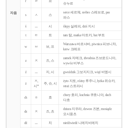
r
ㄹ
르
슈누르
serce 세르체, srebro 스레브로, pas
자음
s
ㅅ
스
파스
ś
ㅡ
시
ślepy 실레피, dziś 지시
t
ㅌ
트
tam 탐, matka 마트카, but 부트
Warszawa 바르샤바, piwnica 피브니차,
w
ㅂ
브, 프
krew 크레프
zamek 자메크, zbrodnia 즈브로드니아,
z
ㅈ
즈, 스
wywóz 비부스
ź
ㅡ
지, 시
gwoździk 그보지지크, więź 비엥시
ㅈ,
żyto 지토, różny 루주니, łyżka 위슈카,
ż
주, 슈, 시
시*
straż 스트라시
chory 호리, kuchnia 쿠흐니아, dach
ch
ㅎ
흐
다흐
dziura 지우라, dzwon 즈본, mosiądz
dz
ㅈ
즈, 츠
모시옹츠
dź
ㅡ
치
niedźwiedź 니에치비에치