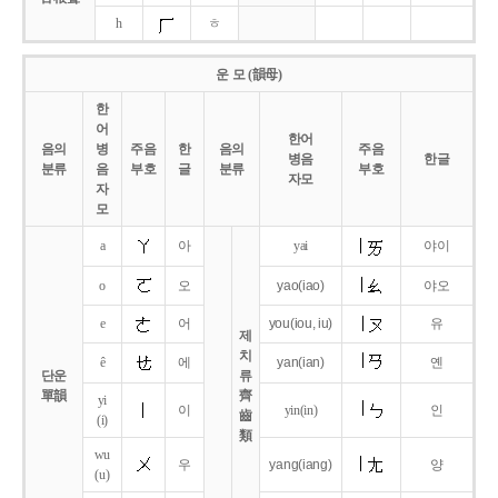
h
ㅎ
운 모 (韻母)
한
어
한어
음의
병
주음
한
음의
주음
병음
한글
분류
음
부호
글
분류
부호
자모
자
모
a
아
yai
야이
o
오
yao
(iao)
야오
e
어
you
(iou,
iu)
유
제
치
ê
에
yan
(ian)
옌
단운
류
單韻
齊
yi
이
yin(in)
인
齒
(i)
類
wu
우
yang
(iang)
양
(u)