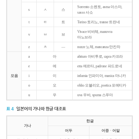
Sorrento 소렌토, asma 아스마,
s
ㅅ
스
sasso 사소
t
ㅌ
트
Torino 토리노, tranne 트란네
Vivace 비바체, manovra
v
ㅂ
브
마노브라
z
ㅊ
―
nozze 노체, mancanza 만칸차
a
아
abituro 아비투로, capra 카프라
e
에
erta 에르타, padrone 파드로네
모음
i
이
infamia 인파미아, manica 마니카
o
오
oblio 오블리오, poetica 포에티카
u
우
uva 우바, spuma 스푸마
표 4
일본어의 가나와 한글 대조표
한글
가나
어두
어중ㆍ어말