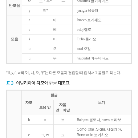
w
오ㆍ우*
―
walkirias 왈키리아스
반모음
y
이*
―
yungla 융글라
a
아
braceo 브라세오
e
에
reloj 렐로
모음
i
이
Lulio 룰리오
o
오
ocal 오칼
u
우
viudedad 비우데다드
* ll, y, ñ, w의 '이, 니, 오, 우'는 다른 모음과 결합할 때 합쳐서 1 음절로 적는다.
표 3
이탈리아어 자모와 한글 대조표
한글
자모
보기
자음
모음 앞
앞ㆍ어말
b
ㅂ
브
Bologna 볼로냐, bravo 브라보
Como 코모, Sicilia 시칠리아,
c
ㅋ, ㅊ
크
Boccaccio 보카치오,