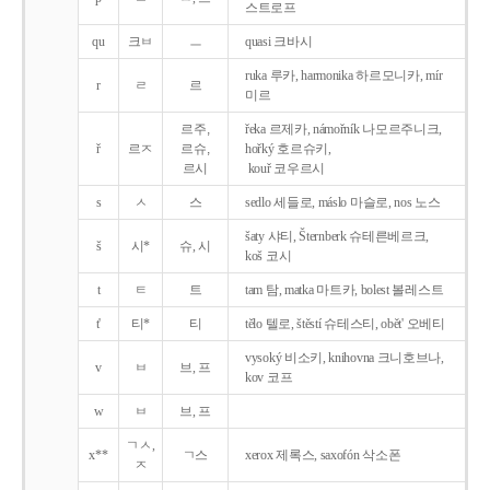
스트로프
qu
크ㅂ
ㅡ
quasi 크바시
ruka 루카, harmonika 하르모니카, mír
r
ㄹ
르
미르
르주,
řeka 르제카, námořník 나모르주니크,
ř
르ㅈ
르슈,
hořký 호르슈키,
르시
kouř 코우르시
s
ㅅ
스
sedlo 세들로, máslo 마슬로, nos 노스
šaty 샤티, Šternberk 슈테른베르크,
š
시*
슈, 시
koš 코시
t
ㅌ
트
tam 탐, matka 마트카, bolest 볼레스트
t'
티*
티
tělo 텔로, štěstí 슈테스티, obět' 오베티
vysoký 비소키, knihovna 크니호브나,
v
ㅂ
브, 프
kov 코프
w
ㅂ
브, 프
ㄱㅅ,
x**
ㄱ스
xerox 제록스, saxofón 삭소폰
ㅈ