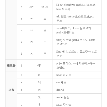
šal 샬, vlasništvo 블라스니슈트보,
š
시*
슈, 시
broš 브로시
telo 텔로, ostrvo 오스트르보, put
t
ㅌ
트
푸트
vatra 바트라, olovka 올로브카,
v
ㅂ
브
proliv 프롤리브
zavoj 자보이, pozno 포즈노, obraz
z
ㅈ
즈
오브라즈
žena 제나, izložba 이즐로주바, muž
ž
ㅈ
주
무주
pojas 포야스, zavoj 자보이, odjelo
반모음
j
이*
오델로
a
아
bakar 바카르
e
에
cev 체브
모음
i
이
dim 딤
o
오
molim 몰림
u
우
zubar 주바르