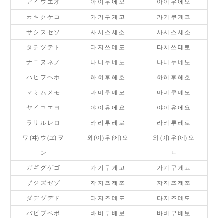
ア イ ウ エ オ
아 이 우 에 오
아 이 우 에 오
カ キ ク ケ コ
가 기 구 게 고
카 키 쿠 케 코
サ シ ス セ ソ
사 시 스 세 소
사 시 스 세 소
タ チ ツ テ ト
다 지 쓰 데 도
타 치 쓰 테 토
ナ ニ ヌ ネ ノ
나 니 누 네 노
나 니 누 네 노
ハ ヒ フ ヘ ホ
하 히 후 헤 호
하 히 후 헤 호
マ ミ ム メ モ
마 미 무 메 모
마 미 무 메 모
ヤ イ ユ エ ヨ
야 이 유 에 요
야 이 유 에 요
ラ リ ル レ ロ
라 리 루 레 로
라 리 루 레 로
ワ (ヰ) ウ (ヱ) ヲ
와 (이) 우 (에) 오
와 (이) 우 (에) 오
ン
ㄴ
ガ ギ グ ゲ ゴ
가 기 구 게 고
가 기 구 게 고
ザ ジ ズ ゼ ゾ
자 지 즈 제 조
자 지 즈 제 조
ダ ヂ ヅ デ ド
다 지 즈 데 도
다 지 즈 데 도
バ ビ ブ ベ ボ
바 비 부 베 보
바 비 부 베 보