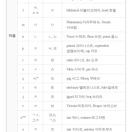
ㄹ,
l
ㄹ
bibliotecǎ 비블리오테커, hotel 호텔
ㄹㄹ
Maramureş 마라무레슈, Avram
m
ㅁ
ㅁ
아브람
자음
n
ㄴ
ㄴ, 느
Nucet 누체트, Bran 브란, pumn 품느
pianist 피아니스트, septembrie
p
ㅍ
ㅂ, 프
셉템브리에, cap 카프
r
ㄹ
르
radio 라디오, dor 도르
s
ㅅ
스
Sibiu 시비우, pas 파스
ş
시*
슈
şag 샤그, Mureş 무레슈
t
ㅌ
트
telefonist 텔레포니스트, bilet 빌레트
ţ
ㅊ
츠
ţigarǎ 치가러, braţ 브라츠
v
ㅂ
브
Victoria 빅토리아, Braşov 브라쇼브
ㄱㅅ,
크스,
x**
taxi 탁시, examen 에그자멘
그ㅈ
ㄱ스
z
ㅈ
즈
ziar 지아르, autobuz 아우토부즈