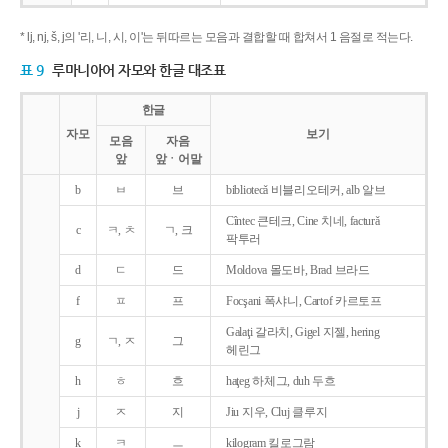
* lj, nj, š, j의 '리, 니, 시, 이'는 뒤따르는 모음과 결합할 때 합쳐서 1 음절로 적는다.
표 9
루마니아어 자모와 한글 대조표
한글
자모
보기
모음
자음
앞
앞ㆍ어말
b
ㅂ
브
bibliotecǎ 비블리오테커, alb 알브
Cîntec 큰테크, Cine 치네, facturǎ
c
ㅋ, ㅊ
ㄱ, 크
팍투러
d
ㄷ
드
Moldova 몰도바, Brad 브라드
f
ㅍ
프
Focşani 폭샤니, Cartof 카르토프
Galaţi 갈라치, Gigel 지젤, hering
g
ㄱ, ㅈ
그
헤린그
h
ㅎ
흐
haţeg 하체그, duh 두흐
j
ㅈ
지
Jiu 지우, Cluj 클루지
k
ㅋ
ㅡ
kilogram 킬로그람