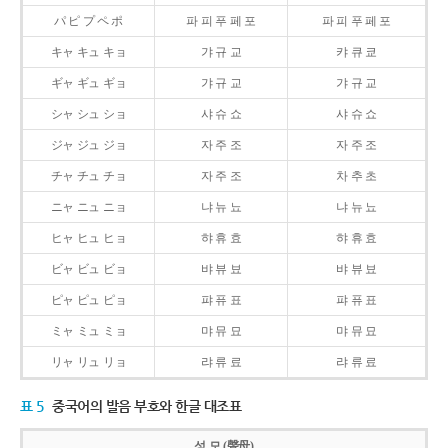
パ ピ プ ペ ポ
파 피 푸 페 포
파 피 푸 페 포
キャ キュ キョ
갸 규 교
캬 큐 쿄
ギャ ギュ ギョ
갸 규 교
갸 규 교
シャ シュ ショ
샤 슈 쇼
샤 슈 쇼
ジャ ジュ ジョ
자 주 조
자 주 조
チャ チュ チョ
자 주 조
차 추 초
ニャ ニュ ニョ
냐 뉴 뇨
냐 뉴 뇨
ヒャ ヒュ ヒョ
햐 휴 효
햐 휴 효
ビャ ビュ ビョ
뱌 뷰 뵤
뱌 뷰 뵤
ピャ ピュ ピョ
퍄 퓨 표
퍄 퓨 표
ミャ ミュ ミョ
먀 뮤 묘
먀 뮤 묘
リャ リュ リョ
랴 류 료
랴 류 료
표 5
중국어의 발음 부호와 한글 대조표
성 모 (聲母)