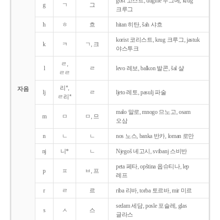
gost 고스트, dugme 두그메, krug
g
ㄱ
그
크루그
h
ㅎ
흐
hitan 히탄, šah 샤흐
korist 코리스트, krug 크루그, jastuk
k
ㅋ
ㄱ, 크
야스투크
ㄹ,
l
ㄹ
levo 레보, balkon 발콘, šal 샬
ㄹㄹ
리*,
자음
lj
ㄹ
ljeto 레토, pasulj 파술
ㄹ리*
malo 말로, mnogo 므노고, osam
m
ㅁ
ㅁ, 므
오삼
n
ㄴ
ㄴ
nos 노스, banka 반카, loman 로만
nj
니*
ㄴ
Njegoš 녜고시, svibanj 스비반
peta 페타, opština 옵슈티나, lep
p
ㅍ
ㅂ, 프
레프
r
ㄹ
르
riba 리바, torba 토르바, mir 미르
sedam 세담, posle 포슬레, glas
s
ㅅ
스
글라스