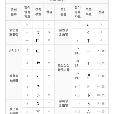
한어
한어
음의
주음
음의
주음
병음
한글
병음
한글
분류
부호
분류
부호
자모
자모
b
ㅂ
j
ㅈ
중순성
설면성
p
ㅍ
q
ㅊ
重脣聲
舌面聲
m
ㅁ
x
ㅅ
zh
순치성*
f
ㅍ
ㅈ [즈]
[zhi]
ch
d
ㄷ
ㅊ [츠]
교설첨성
[chi]
翹舌尖聲
sh
t
ㅌ
ㅅ [스]
설첨성
[shi]
舌尖聲
ㄖ
n
ㄴ
r [ri]
ㄹ [르]
l
ㄹ
z [zi]
ㅉ [쯔]
설치성
g
ㄱ
c [ci]
ㅊ [츠]
舌齒聲
설근성
k
ㅋ
s [si]
ㅆ [쓰]
舌根聲