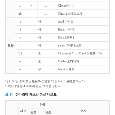
ch
ㅋ
ㅡ
Cheia 케이아
gh
ㄱ
ㅡ
Gheorghe 게오르게
a
아
Arad 아라드
ǎ
어
Bacǎu 바커우
e
에
Elena 엘레나
모음
i
이
pianist 피아니스트
î, â
으
Cîmpina 큼피나, România 로므니아
o
오
Oradea 오라데아
u
우
Nucet 누체트
* ş의 '시'는 뒤따르는 모음과 결합할 때 합쳐서 1 음절로 적는다.
** x는 개별 용례에 따라 한글 표기를 정한다.
표 10
헝가리어 자모와 한글 대조표
한글
자모
보기
모음
자음