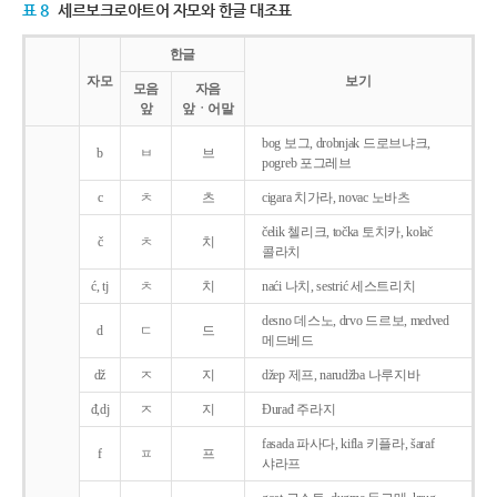
표 8
세르보크로아트어 자모와 한글 대조표
한글
자모
보기
모음
자음
앞
앞ㆍ어말
bog 보그, drobnjak 드로브냐크,
b
ㅂ
브
pogreb 포그레브
c
ㅊ
츠
cigara 치가라, novac 노바츠
čelik 첼리크, točka 토치카, kolač
č
ㅊ
치
콜라치
ć, tj
ㅊ
치
naći 나치, sestrić 세스트리치
desno 데스노, drvo 드르보, medved
d
ㄷ
드
메드베드
dž
ㅈ
지
džep 제프, narudžba 나루지바
đ,dj
ㅈ
지
Ðurađ 주라지
fasada 파사다, kifla 키플라, šaraf
f
ㅍ
프
샤라프