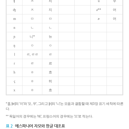
ʧ
ㅊ
치
u
우
ʤ
ㅈ
지
ə**
어
m
ㅁ
ㅁ
ɚ
어
n
ㄴ
ㄴ
ɲ
니*
뉴
ŋ
ㅇ
ㅇ
l
ㄹ, ㄹㄹ
ㄹ
r
ㄹ
르
h
ㅎ
흐
ç
ㅎ
히
x
ㅎ
흐
* [j], [w]의 '이'와 '오, 우', 그리고 [ɲ]의 '니'는 모음과 결합할 때 제3장 표기 세칙에 따른
다.
** 독일어의 경우에는 '에', 프랑스어의 경우에는 '으'로 적는다.
표 2
에스파냐어 자모와 한글 대조표