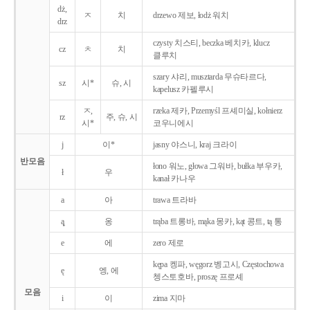
dż,
ㅈ
치
drzewo 제보, łodż 워치
drz
czysty 치스티, beczka 베치카, klucz
cz
ㅊ
치
클루치
szary 샤리, musztarda 무슈타르다,
sz
시*
슈, 시
kapelusz 카펠루시
ㅈ,
rzeka 제카, Przemyśl 프셰미실, kołnierz
rz
주, 슈, 시
시*
코우니에시
j
이*
jasny 야스니, kraj 크라이
반모음
łono 워노, głowa 그워바, bułka 부우카,
ł
우
kanał 카나우
a
아
trawa 트라바
ą̨
옹
trąba 트롱바, mąka 몽카, kąt 콩트, tą 통
e
에
zero 제로
kępa 켕파, węgorz 벵고시, Częstochowa
ę
엥, 에
쳉스토호바, proszę 프로셰
모음
i
이
zima 지마