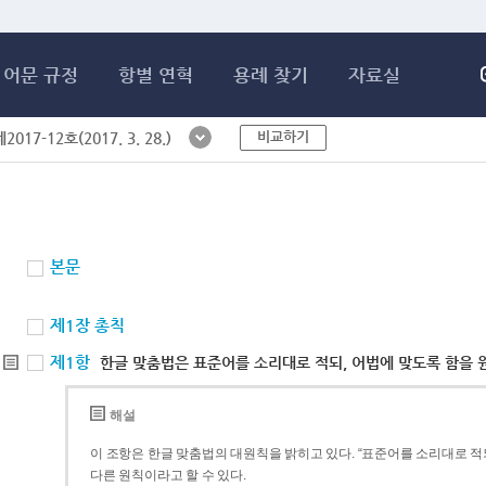
메인콘텐츠 바로가기
어문 규정
항별 연혁
용례 찾기
자료실
비교하기
017-12호(2017. 3. 28.)
본문
제1장 총칙
제1항
한글 맞춤법은 표준어를 소리대로 적되, 어법에 맞도록 함을 
해설
이 조항은 한글 맞춤법의 대원칙을 밝히고 있다. “표준어를 소리대로 적되
다른 원칙이라고 할 수 있다.