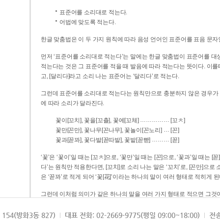
표준어를 소리대로 적는다.
어법에 맞도록 적는다.
한글 맞춤법은 이 두 가지 원칙에 따라 음성 언어인 표준어를 표음 문자
먼저 ‘표준어를 소리대로 적는다’는 말에는 한글 맞춤법이 표준어를 대상
적는다는 것은 그 표준어를 적을 때 발음에 따라 적는다는 뜻이다. 이를테면 [나무]라고 소리 나는 표준어는 ‘나무’로 적
고, [달리다]라고 소리 나는 표준어는 ‘달리다’로 적는다.
그런데 표준어를 소리대로 적는다는 원칙만으로 충분하지 않은 경우가 있다
에 따라 소리가 달라진다.
……………
꽃이[꼬치], 꽃을[꼬츨], 꽃에[꼬체]
[꼬ㅊ]
…
꽃만[꼰만], 꽃나무[꼰나무], 꽃놀이[꼰노리]
[꼰]
………
꽃과[꼳꽈], 꽃다발[꼳따발], 꽃밭[꼳빧]
[꼳]
‘꽃’은 ‘꽃이’일 때는 [꼬ㅊ]으로, ‘꽃만’일 때는 [꼰]으로, ‘꽃과’일 때는
다’는 원칙만 적용한다면, [꼬치]로 소리 나는 말은 ‘꼬치’로, [꼰만]으로 소리 나는 말은 ‘꼰만’으로, [꼳꽈]로 소리 나는 말
은 ‘꼳꽈’로 적게 되어 ‘꽃[花]’이라는 하나의 말이 여러 형태로 적히게 된
그런데 이처럼 의미가 같은 하나의 말을 여러 가지 형태로 적으면 그것이
은 하나의 말은 형태를 하나로 고정하여 일관되게 적어야 의미를 파악하기가 
되게 적는 것이 의미를 파악하는 데 효과적이다.
154(방화3동 827)
대표 전화: 02-2669-9775(평일 09:00~18:00)
전송