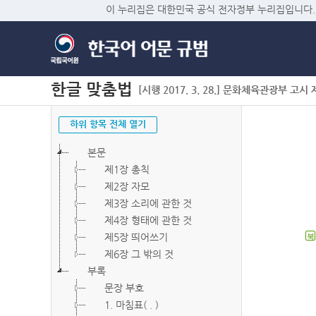
이 누리집은 대한민국 공식 전자정부 누리집입니다.
한글 맞춤법
[시행 2017. 3. 28.] 문화체육관광부 고시 제2
하위 항목 전체 열기
본문
제1장 총칙
제2장 자모
제3장 소리에 관한 것
제4장 형태에 관한 것
제5장 띄어쓰기
북
제6장 그 밖의 것
부록
문장 부호
1. 마침표( . )