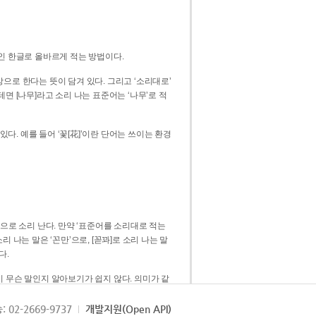
인 한글로 올바르게 적는 방법이다.
으로 한다는 뜻이 담겨 있다. 그리고 ‘소리대로’
. 예를 들어 ‘꽃[花]’이란 단어는 쓰이는 환경
 [꼳]으로 소리 난다. 만약 ‘표준어를 소리대로 적는
다.
 무슨 말인지 알아보기가 쉽지 않다. 의미가 같
쉽다. 즉 ‘꽃, 꼰, 꼳’보다는 ‘꽃’ 하나로 일관
: 02-2669-9737
개발지원(Open API)