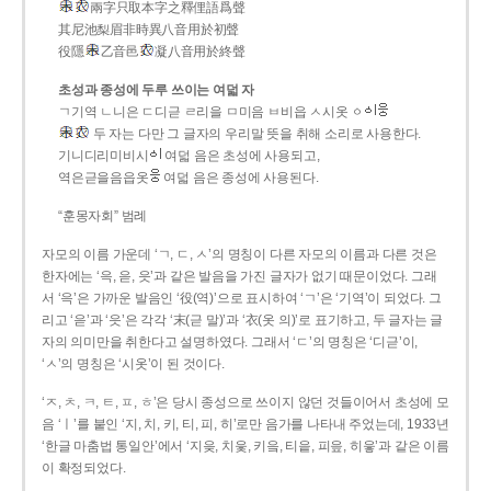
兩字只取本字之釋俚語爲聲
其尼池梨眉非時異八音用於初聲
役隱
乙音邑
凝八音用於終聲
초성과 종성에 두루 쓰이는 여덟 자
ㄱ기역 ㄴ니은 ㄷ디귿 ㄹ리을 ㅁ미음 ㅂ비읍 ㅅ시옷 ㆁ
두 자는 다만 그 글자의 우리말 뜻을 취해 소리로 사용한다.
기니디리미비시
여덟 음은 초성에 사용되고,
역은귿을음읍옷
여덟 음은 종성에 사용된다.
“훈몽자회” 범례
자모의 이름 가운데 ‘ㄱ, ㄷ, ㅅ’의 명칭이 다른 자모의 이름과 다른 것은
한자에는 ‘윽, 읃, 읏’과 같은 발음을 가진 글자가 없기 때문이었다. 그래
서 ‘윽’은 가까운 발음인 ‘役(역)’으로 표시하여 ‘ㄱ’은 ‘기역’이 되었다. 그
리고 ‘읃’과 ‘읏’은 각각 ‘末(귿 말)’과 ‘衣(옷 의)’로 표기하고, 두 글자는 글
자의 의미만을 취한다고 설명하였다. 그래서 ‘ㄷ’의 명칭은 ‘디귿’이,
‘ㅅ’의 명칭은 ‘시옷’이 된 것이다.
‘ㅈ, ㅊ, ㅋ, ㅌ, ㅍ, ㅎ’은 당시 종성으로 쓰이지 않던 것들이어서 초성에 모
음 ‘ㅣ’를 붙인 ‘지, 치, 키, 티, 피, 히’로만 음가를 나타내 주었는데, 1933년
‘한글 마춤법 통일안’에서 ‘지읒, 치읓, 키읔, 티읕, 피읖, 히읗’과 같은 이름
이 확정되었다.