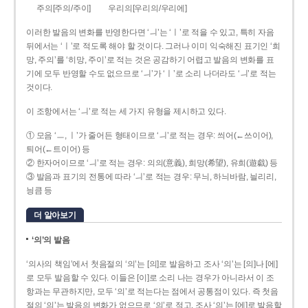
주의[주의/주이]
우리의[우리의/우리에]
이러한 발음의 변화를 반영한다면 ‘ㅢ’는 ‘ㅣ’로 적을 수 있고, 특히 자음
뒤에서는 ‘ㅣ’로 적도록 해야 할 것이다. 그러나 이미 익숙해진 표기인 ‘희
망, 주의’를 ‘히망, 주이’로 적는 것은 공감하기 어렵고 발음의 변화를 표
기에 모두 반영할 수도 없으므로 ‘ㅢ’가 ‘ㅣ’로 소리 나더라도 ‘ㅢ’로 적는
것이다.
이 조항에서는 ‘ㅢ’로 적는 세 가지 유형을 제시하고 있다.
① 모음 ‘ㅡ, ㅣ’가 줄어든 형태이므로 ‘ㅢ’로 적는 경우: 씌어(←쓰이어),
틔어(←트이어) 등
② 한자어이므로 ‘ㅢ’로 적는 경우: 의의(意義), 희망(希望), 유희(遊戱) 등
③ 발음과 표기의 전통에 따라 ‘ㅢ’로 적는 경우: 무늬, 하늬바람, 늴리리,
닁큼 등
더 알아보기
‘의’의 발음
‘의사의 책임’에서 첫음절의 ‘의’는 [의]로 발음하고 조사 ‘의’는 [의]나 [에]
로 모두 발음할 수 있다. 이들은 [이]로 소리 나는 경우가 아니라서 이 조
항과는 무관하지만, 모두 ‘의’로 적는다는 점에서 공통점이 있다. 즉 첫음
절의 ‘의’는 발음의 변화가 없으므로 ‘의’로 적고, 조사 ‘의’는 [에]로 발음할