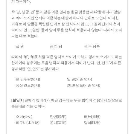
기 때문이다.
즉 ‘냥, 냥쭝, 년’ 등과 같은 의존 명사는 한글 맞춤법 제42항에 따라 앞말
과 띄어 쓰지만 언제나 의존하는 대상과 하나의 단위로 쓰인다. 이러한
이유로 이 말들은 독립된 단어로 잘 인식되지 않고, 그 결과 단어의 첫머
리에도 ‘연도, 열반’ 등과 달리 두음 법칙이 적용되지 않는다. 따라서 소리
나는 대로 적는다.
십 년
금 한 냥
은 두 냥쭝
따라서 ‘年’, ‘年度’처럼 의존 명사로 쓰이기도 하고 명사로 쓰이기도 하는
한자어의 경우에는 두음 법칙의 적용에서 차이가 난다. ‘년, 년도’가 의존
명사라면 ‘연, 연도’는 명사이다.
연 강수량(명사)
일 년(의존 명사)
생산 연도(명사)
2018 년도(의존 명사)
[붙임 1]
단어의 첫머리가 아닌 경우에는 두음 법칙이 적용되지 않으므로
본음대로 적는 것이다.
소녀(少女)
만년(晩年)
배뇨(排尿)
비구니(比丘尼)
운니(雲泥)
탐닉(耽溺)