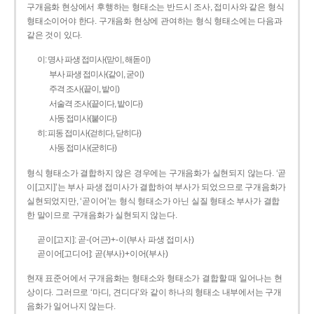
구개음화 현상에서 후행하는 형태소는 반드시 조사, 접미사와 같은 형식
형태소이어야 한다. 구개음화 현상에 관여하는 형식 형태소에는 다음과
같은 것이 있다.
이: 명사 파생 접미사(맏이, 해돋이)
부사 파생 접미사(같이, 굳이)
주격 조사(끝이, 밭이)
서술격 조사(끝이다, 밭이다)
사동 접미사(붙이다)
히: 피동 접미사(걷히다, 닫히다)
사동 접미사(굳히다)
형식 형태소가 결합하지 않은 경우에는 구개음화가 실현되지 않는다. ‘곧
이[고지]’는 부사 파생 접미사가 결합하여 부사가 되었으므로 구개음화가
실현되었지만, ‘곧이어’는 형식 형태소가 아닌 실질 형태소 부사가 결합
한 말이므로 구개음화가 실현되지 않는다.
곧이[고지]: 곧-­(어근)+­-이(부사 파생 접미사)
곧이어[고디어]: 곧(부사)+이어(부사)
현재 표준어에서 구개음화는 형태소와 형태소가 결합할 때 일어나는 현
상이다. 그러므로 ‘마디, 견디다’와 같이 하나의 형태소 내부에서는 구개
음화가 일어나지 않는다.