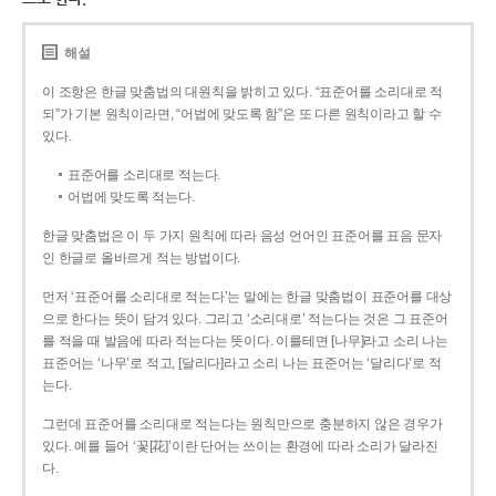
해설
이 조항은 한글 맞춤법의 대원칙을 밝히고 있다. “표준어를 소리대로 적
되”가 기본 원칙이라면, “어법에 맞도록 함”은 또 다른 원칙이라고 할 수
있다.
표준어를 소리대로 적는다.
어법에 맞도록 적는다.
한글 맞춤법은 이 두 가지 원칙에 따라 음성 언어인 표준어를 표음 문자
인 한글로 올바르게 적는 방법이다.
먼저 ‘표준어를 소리대로 적는다’는 말에는 한글 맞춤법이 표준어를 대상
으로 한다는 뜻이 담겨 있다. 그리고 ‘소리대로’ 적는다는 것은 그 표준어
를 적을 때 발음에 따라 적는다는 뜻이다. 이를테면 [나무]라고 소리 나는
표준어는 ‘나무’로 적고, [달리다]라고 소리 나는 표준어는 ‘달리다’로 적
는다.
그런데 표준어를 소리대로 적는다는 원칙만으로 충분하지 않은 경우가
있다. 예를 들어 ‘꽃[花]’이란 단어는 쓰이는 환경에 따라 소리가 달라진
다.