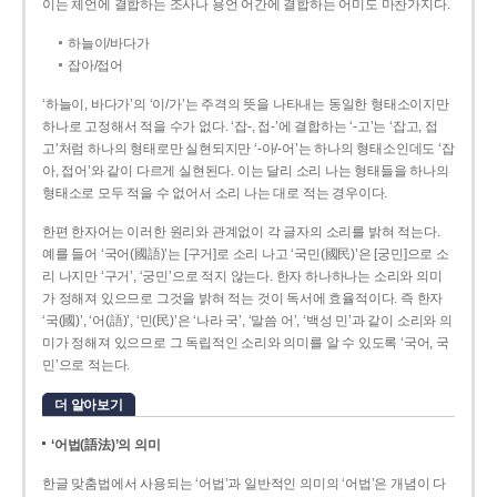
이는 체언에 결합하는 조사나 용언 어간에 결합하는 어미도 마찬가지다.
하늘이/바다가
잡아/접어
‘하늘이, 바다가’의 ‘이/가’는 주격의 뜻을 나타내는 동일한 형태소이지만
하나로 고정해서 적을 수가 없다. ‘잡-, 접-’에 결합하는 ‘-고’는 ‘잡고, 접
고’처럼 하나의 형태로만 실현되지만 ‘-아/-어’는 하나의 형태소인데도 ‘잡
아, 접어’와 같이 다르게 실현된다. 이는 달리 소리 나는 형태들을 하나의
형태소로 모두 적을 수 없어서 소리 나는 대로 적는 경우이다.
한편 한자어는 이러한 원리와 관계없이 각 글자의 소리를 밝혀 적는다.
예를 들어 ‘국어(國語)’는 [구거]로 소리 나고 ‘국민(國民)’은 [궁민]으로 소
리 나지만 ‘구거’, ‘궁민’으로 적지 않는다. 한자 하나하나는 소리와 의미
가 정해져 있으므로 그것을 밝혀 적는 것이 독서에 효율적이다. 즉 한자
‘국(國)’, ‘어(語)’, ‘민(民)’은 ‘나라 국’, ‘말씀 어’, ‘백성 민’과 같이 소리와 의
미가 정해져 있으므로 그 독립적인 소리와 의미를 알 수 있도록 ‘국어, 국
민’으로 적는다.
더 알아보기
‘어법(語法)’의 의미
한글 맞춤법에서 사용되는 ‘어법’과 일반적인 의미의 ‘어법’은 개념이 다