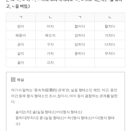
고, ㄴ을 버림.)
ㄱ
ㄴ
ㄱ
ㄴ
맏이
마지
핥이다
할치다
해돋이
해도지
걷히다
거치다
굳이
구지
닫히다
다치다
같이
가치
묻히다
무치다
끝이
끄치
해설
여기서 말하는 ‘종속적(從屬的) 관계’란, 실질 형태소인 체언, 어근, 용언
어간 등에 형식 형태소인 조사, 접미사, 어미 등이 결합하는 관계를 말한
다.
솥이[소치]: 솥(실질 형태소)+이(형식 형태소)
묻히다[무치다]: 묻­-(실질 형태소)+­-히­-(형식 형태소)+-다(형식 형태
소)