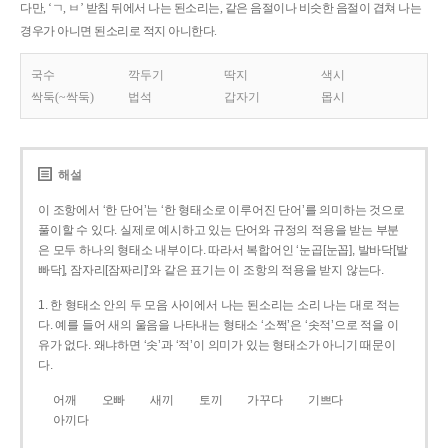
다만, ‘ㄱ, ㅂ’ 받침 뒤에서 나는 된소리는, 같은 음절이나 비슷한 음절이 겹쳐 나는
경우가 아니면 된소리로 적지 아니한다.
국수
깍두기
딱지
색시
싹둑(~싹둑)
법석
갑자기
몹시
해설
이 조항에서 ‘한 단어’는 ‘한 형태소로 이루어진 단어’를 의미하는 것으로
풀이할 수 있다. 실제로 예시하고 있는 단어와 규정의 적용을 받는 부분
은 모두 하나의 형태소 내부이다. 따라서 복합어인 ‘눈곱[눈꼽], 발바닥[발
빠닥], 잠자리[잠짜리]’와 같은 표기는 이 조항의 적용을 받지 않는다.
1. 한 형태소 안의 두 모음 사이에서 나는 된소리는 소리 나는 대로 적는
다. 예를 들어 새의 울음을 나타내는 형태소 ‘소쩍’은 ‘솟적’으로 적을 이
유가 없다. 왜냐하면 ‘솟’과 ‘적’이 의미가 있는 형태소가 아니기 때문이
다.
어깨
오빠
새끼
토끼
가꾸다
기쁘다
아끼다