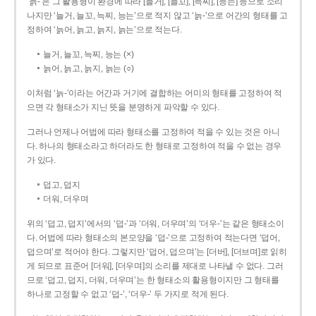
‘늙-’은 그 활용형이 환경에 따라 [늘거], [늘꼬], [늑찌], [능는] 등으로 소리
나지만 ‘늘거, 늘꼬, 늑찌, 능는’으로 적지 않고 ‘늙-’으로 어간의 형태를 고
정하여 ‘늙어, 늙고, 늙지, 늙는’으로 적는다.
늘거, 늘꼬, 늑찌, 능는 (×)
늙어, 늙고, 늙지, 늙는 (○)
이처럼 ‘늙-­’이라는 어간과 거기에 결합하는 어미의 형태를 고정하여 적
으면 각 형태소가 지닌 뜻을 분명하게 파악할 수 있다.
그러나 언제나 어법에 따라 형태소를 고정하여 적을 수 있는 것은 아니
다. 하나의 형태소라고 하더라도 한 형태로 고정하여 적을 수 없는 경우
가 있다.
덥고, 덥지
더워, 더우며
위의 ‘덥고, 덥지’에서의 ‘덥-­’과 ‘더워, 더우며’의 ‘더우-­’는 같은 형태소이
다. 어법에 따라 형태소의 본모양을 ‘덥-­’으로 고정하여 적는다면 ‘덥어,
덥으며’로 적어야 한다. 그렇지만 ‘덥어, 덥으며’는 [더버], [더브며]로 읽히
게 되므로 표준어 [더워], [더우며]의 소리를 제대로 나타낼 수 없다. 그러
므로 ‘덥고, 덥지, 더워, 더우며’는 한 형태소의 활용형이지만 그 형태를
하나로 고정할 수 없고 ‘덥-’, ‘더우-’ 두 가지로 적게 된다.