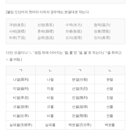
[붙임 1] 단어의 첫머리 이외의 경우에는 본음대로 적는다.
개량(改良)
선량(善良)
수력(水力)
협력(協力)
사례(謝禮)
혼례(婚禮)
와룡(臥龍)
쌍룡(雙龍)
하류(下流)
급류(急流)
도리(道理)
진리(眞理)
다만, 모음이나 ‘ㄴ’ 받침 뒤에 이어지는 ‘렬, 률’은 ‘열, 율’로 적는다.(ㄱ을 취하고
ㄴ을 버림.)
ㄱ
ㄴ
ㄱ
ㄴ
나열(羅列)
나렬
분열(分裂)
분렬
치열(齒列)
치렬
선열(先烈)
선렬
비열(卑劣)
비렬
진열(陳列)
진렬
규율(規律)
규률
선율(旋律)
선률
비율(比率)
비률
전율(戰慄)
전률
실패율(失敗率)
실패률
백분율(百分率)
백분률