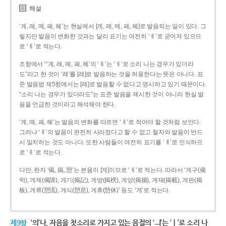
해설
‘계, 례, 몌, 폐, 혜’는 현실에서 [게, 레, 메, 페, 헤]로 발음되는 일이 있다. 그
렇지만 발음이 변화한 것과는 달리 표기는 여전히 ‘ㅖ’로 굳어져 있으므
로 ‘ㅖ’로 적는다.
조항에서 “‘계, 례, 몌, 폐, 혜’의 ‘ㅖ’는 ‘ㅔ’로 소리 나는 경우가 있더라
도”라고 한 것이 ‘례’를 [레]로 발음하는 것을 허용한다는 뜻은 아니다. 표
준 발음법 제5항에서는 [레]로 발음할 수 없다고 명시하고 있기 때문이다.
“소리 나는 경우가 있더라도”는 표준 발음을 제시한 것이 아니라 현실 발
음을 언급한 것이라고 해석해야 한다.
‘계, 몌, 폐, 혜’는 발음의 변화를 따르면 ‘ㅔ’로 적어야 할 것처럼 보인다.
그러나 ‘ㅖ’의 발음이 완전히 사라졌다고 할 수 없고 철자와 발음이 반드
시 일치하는 것도 아니다. 또한 사람들이 여전히 표기를 ‘ㅖ’로 인식하므
로 ‘ㅖ’로 적는다.
다만, 한자 ‘偈, 揭, 憩’는 본음이 [게]이므로 ‘ㅔ’로 적는다. 따라서 ‘게구(偈
句), 게제(偈諦), 게기(揭記), 게방(揭榜), 게양(揭揚), 게재(揭載), 게판(揭
板), 게류(憩流), 게식(憩息), 게휴(憩休)’ 등도 ‘게’로 적는다.
제9항
‘의’나, 자음을 첫소리로 가지고 있는 음절의 ‘ㅢ’는 ‘ㅣ’로 소리 나