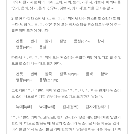
이와 마찬가지로 위의 ‘어깨, 오빠, 새끼, 토끼, 가꾸다, 기쁘다, 아끼다’를
‘엇개, 옵바, 샛기, 톳기, 갓구다, 깃브다, 앗기다’로 적을 근거는 없다.
2. 또한 한 형태소에서 ‘ㄴ, ㄹ, ㅁ, ㅇ’ 뒤에서 나는 된소리도 소리대로 적
는다. 받침 ‘ㄴ, ㄹ, ㅁ, ㅇ’은 뒤에 오는 예사소리를 된소리로 바꾸어 주는
필연적인 조건이 아니다.
건들
번개
딸기
절벙
듬성
함지
(하다)
껑둥
뭉실
(하다)
따라서 ‘ㄴ, ㄹ, ㅁ, ㅇ’ 뒤에 오는 된소리는 특별한 까닭이 있다고 할 수 없
으므로 소리 나는 대로 표기한다.
건뜻
번쩍
딸꾹
절뚝
듬뿍
함빡
(거리다)
껑뚱
뭉뚱
(하다)
(그리다)
그렇지만 ‘ㄱ, ㅂ’ 받침 뒤에 연결되는 ‘ㄱ, ㄷ, ㅂ, ㅅ, ㅈ’은 언제나 된소리
로 소리 나므로 이러한 경우에는 된소리로 표기하지 않는다.
늑대[늑때]
낙지[낙찌]
접시[접씨]
갑자기[갑짜기]
‘ㄱ, ㅂ’ 받침 외에 ‘믿고[믿꼬], 잊지[읻찌]’와 ‘낯설다[낟썰다]’처럼 앞말의
받침이 [ㄷ]으로 발음될 때 뒷말의 첫소리가 된소리로 나는 예들도 있다.
이러한 말 역시 된소리를 표기에 반영하지 않는데 이는 다른 이유에서이