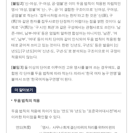
[붙임 2]
‘신-여성, 구-여성, 공-염불’은 이미 두음 법칙이 적용된 자립적인
명사 ‘여성, 염불’에 ‘신-, 구-, 공-’이 결합한 구조이므로 ‘신여성, 구여성,
공염불’로 적는다. ‘접두사처럼 쓰이는 한자’라고 한 것은 ‘신(新), 구
(舊)’와 같은 한자를 접두사로만 단정하기 어렵다는 점을 밝힌 것이다. 실
제로 ‘구(舊)’는 ‘구 시민 회관’과 같은 구성에서는 관형사로도 쓰인다. ‘남
존­-여비, 남부-­여대’ 등은 엄밀히 말하면 합성어는 아니지만, ‘남존’, ‘여
비’, ‘남부’, ‘여대’ 등이 마치 단어와 같이 인식되어 두음 법칙이 적용된 형
태로 굳어져 쓰이고 있는 것이다. 한편 ‘신년도, 구년도’ 등은 발음이 [신
년도], [구ː년도]이며 ‘신년­-도, 구년-­도’로 분석되는 구조이므로 이 규정이
적용되지 않는다.
[붙임 3]
둘 이상의 단어로 이루어진 고유 명사를 붙여 쓰는 경우에도, 결
합된 각 단어를 두음 법칙에 따라 적는다. 따라서 ‘한국 여자 농구 연맹’을
붙여서 쓰면 ‘한국여자농구연맹’이 된다.
더 알아보기
두음 법칙의 적용
두음 법칙의 적용에 차이가 있는 ‘연도’와 ‘년도’는 “표준국어대사전”에서
이러한 차이점을 확인할 수 있다.
연도(年度)
「명사」 사무나 회계 결산 따위의 처리를 위하여 편의