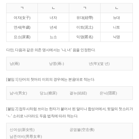
ㄱ
ㄴ
ㄱ
ㄴ
여자(女子)
녀자
유대(紐帶)
뉴대
연세(年歲)
년세
이토(泥土)
니토
요소(尿素)
뇨소
익명(匿名)
닉명
다만, 다음과 같은 의존 명사에서는 ‘냐, 녀’ 음을 인정한다.
냥(兩)
냥쭝(兩-)
년(年)(몇 년)
[붙임 1] 단어의 첫머리 이외의 경우에는 본음대로 적는다.
남녀(男女)
당뇨(糖尿)
결뉴(結紐)
은닉(隱匿)
[붙임 2] 접두사처럼 쓰이는 한자가 붙어서 된 말이나 합성어에서, 뒷말의 첫소리가
‘ㄴ’ 소리로 나더라도 두음 법칙에 따라 적는다.
신여성(新女性)
공염불(空念佛)
남존여비(男尊女卑)