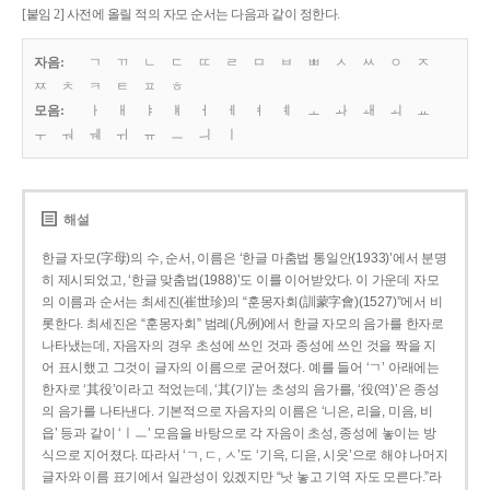
[붙임 2] 사전에 올릴 적의 자모 순서는 다음과 같이 정한다.
자음:
ㄱ
ㄲ
ㄴ
ㄷ
ㄸ
ㄹ
ㅁ
ㅂ
ㅃ
ㅅ
ㅆ
ㅇ
ㅈ
ㅉ
ㅊ
ㅋ
ㅌ
ㅍ
ㅎ
모음:
ㅏ
ㅐ
ㅑ
ㅒ
ㅓ
ㅔ
ㅕ
ㅖ
ㅗ
ㅘ
ㅙ
ㅚ
ㅛ
ㅜ
ㅝ
ㅞ
ㅟ
ㅠ
ㅡ
ㅢ
ㅣ
해설
한글 자모(字母)의 수, 순서, 이름은 ‘한글 마춤법 통일안(1933)’에서 분명
히 제시되었고, ‘한글 맞춤법(1988)’도 이를 이어받았다. 이 가운데 자모
의 이름과 순서는 최세진(崔世珍)의 “훈몽자회(訓蒙字會)(1527)”에서 비
롯한다. 최세진은 “훈몽자회” 범례(凡例)에서 한글 자모의 음가를 한자로
나타냈는데, 자음자의 경우 초성에 쓰인 것과 종성에 쓰인 것을 짝을 지
어 표시했고 그것이 글자의 이름으로 굳어졌다. 예를 들어 ‘ㄱ’ 아래에는
한자로 ‘其役’이라고 적었는데, ‘其(기)’는 초성의 음가를, ‘役(역)’은 종성
의 음가를 나타낸다. 기본적으로 자음자의 이름은 ‘니은, 리을, 미음, 비
읍’ 등과 같이 ‘ㅣㅡ’ 모음을 바탕으로 각 자음이 초성, 종성에 놓이는 방
식으로 지어졌다. 따라서 ‘ㄱ, ㄷ, ㅅ’도 ‘기윽, 디읃, 시읏’으로 해야 나머지
글자와 이름 표기에서 일관성이 있겠지만 “낫 놓고 기역 자도 모른다.”라