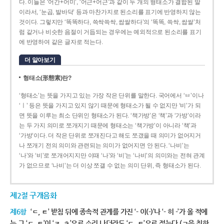
다. 이들은 ‘어간+어미’, ‘어근+어근’과 같이 두 개의 형태소가 결합된 말
이라서, ‘눈곱, 발바닥’ 등과 마찬가지로 된소리를 표기에 반영하지 않는
것이다. 그렇지만 ‘똑똑하다, 쓱싹쓱싹, 쌉쌀하다’의 ‘똑똑, 쓱싹, 쌉쌀’처
럼 같거나 비슷한 음절이 거듭되는 경우에는 예외적으로 된소리를 표기
에 반영하여 같은 글자로 적는다.
더 알아보기
형태소(形態素)란?
‘형태소’는 뜻을 가지고 있는 가장 작은 단위를 말한다. 국어에서 ‘ㅂ’이나
‘ㅣ’ 등은 뜻을 가지고 있지 않기 때문에 형태소가 될 수 없지만 ‘비’가 되
면 뜻을 이루는 최소 단위인 형태소가 된다. ‘책가방’은 ‘책’과 ‘가방’이라
는 두 가지 의미로 쪼개지기 때문에 형태소는 ‘책가방’이 아니라 ‘책’과
‘가방’이다. 더 작은 단위로 쪼개진다고 해도 쪼갰을 때 의미가 없어지거
나 쪼개기 전의 의미와 관련되는 의미가 없어지면 안 된다. ‘나비’는
‘나’와 ‘비’로 쪼개어지지만 이때 ‘나’와 ‘비’는 ‘나비’의 의미와는 전혀 관계
가 없으므로 ‘나비’는 더 이상 쪼갤 수 없는 의미 단위, 즉 형태소가 된다.
제2절 구개음화
제6항
‘ㄷ, ㅌ’ 받침 뒤에 종속적 관계를 가진 ‘- 이(-)’나 ‘- 히 -’가 올 적에
는 그 ‘ㄷ, ㅌ’이 ‘ㅈ, ㅊ’으로 소리 나더라도 ‘ㄷ, ㅌ’으로 적는다.(ㄱ을 취하