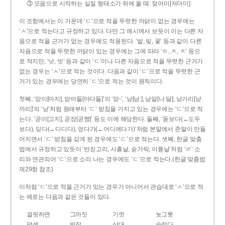
③ 모음으로 시작하는 실질 형태소가 뒤에 올 때: 젖어미[저더미]
이 조항에서는 이 가운데 ‘ㄷ’으로 적을 뚜렷한 까닭이 없는 경우에는
‘ㅅ’으로 적는다고 규정하고 있다. 다만 그 예시에서 보듯이 이는 다른 자
음으로 적을 근거가 없는 경우에도 적용된다. ‘밭, 빚, 꽃’ 등과 같이 다른
자음으로 적을 뚜렷한 까닭이 있는 경우에는 그에 따라 ‘ㅌ, ㅈ, ㅊ’ 등으
로 적지만, ‘낫, 빗’ 등과 같이 ‘ㄷ’이나 다른 자음으로 적을 뚜렷한 근거가
없는 경우는 ‘ㅅ’으로 적는 것이다. 다음과 같이 ‘ㄷ’으로 적을 뚜렷한 근
거가 있는 경우에는 당연히 ‘ㄷ’으로 적는 것이 원칙이다.
첫째, ‘맏이[마지], 맏아들[마다들]’의 ‘맏-’, ‘낟[낟ː], 낟알[나ː달], 낟가리[낟ː
까리]’의 ‘낟’처럼 원래부터 ‘ㄷ’ 받침을 가지고 있는 경우에는 ‘ㄷ’으로 적
는다. ‘곧이[고지], 곧장[곧짱]’ 등도 이에 해당한다. 둘째, ‘돋보다(←도두
보다), 딛다(←디디다), 얻다가(←어디에다가)’처럼 본말에서 준말이 만들
어지면서 ‘ㄷ’ 받침을 갖게 된 경우에도 ‘ㄷ’으로 적는다. 셋째, 한글 맞춤
법에서 규정하고 있듯이 ‘반짇고리, 사흗날, 숟가락, 이튿날’처럼 ‘ㄹ’ 소
리와 연관되어 ‘ㄷ’으로 소리 나는 경우에도 ‘ㄷ’으로 적는다.(한글 맞춤법
제29항 참조)
이처럼 ‘ㄷ’으로 적을 근거가 있는 경우가 아니어서 관습대로 ‘ㅅ’으로 적
는 예로는 다음과 같은 것들이 있다.
걸핏하면
그까짓
기껏
놋그릇
덧셈
빗장
삿대
숫접다