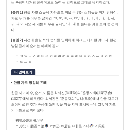
는 속담에서처럼 전통적으로 쓰여 온 것이므로 그대로 유지하였다.
[붙임 1]
한글 자모 스물넉 자만으로 적을 수 없는 소리들을 적기 위하여,
자모 두 개를 어우른 글자인 ‘ㄲ, ㄸ, ㅃ, ㅆ, ㅉ’, ‘ㅐ, ㅒ, ㅔ, ㅖ, ㅘ, ㅚ, ㅝ,
ㅟ, ㅢ’와 자모 세 개를 어우른 글자인 ‘ㅙ, ㅞ’를 쓴다는 것을 보여 준 것이
다.
[붙임 2]
사전에 올릴 적의 순서를 명확하게 하려고 제시한 것이다. 한편
받침 글자의 순서는 아래와 같다.
ㄱ ㄲ ㄳ ㄴ ㄵ ㄶ ㄷ ㄹ ㄺ ㄻ ㄼ ㄽ ㄾ ㄿ ㅀ ㅁ ㅂ ㅄ ㅅ ㅆ ㅇ ㅈ ㅊ
ㅋ ㅌ ㅍ ㅎ
더 알아보기
한글 자모 명칭의 유래
한글 자모의 수, 순서, 이름은 최세진(崔世珍)의 “훈몽자회(訓蒙字會)
(1527)”에서 비롯한다. 최세진은 “훈몽자회” 범례(凡例)에서 한글 자모가
초성에 쓰인 것과 종성에 쓰인 것을 짝을 지어 표시했는데, 그것이 자모
의 이름으로 이어졌다.
初聲終聲通用八字
ㄱ其役 ㄴ尼隱 ㄷ池
ㄹ梨乙 ㅁ眉音 ㅂ非邑 ㅅ時
ㆁ異凝