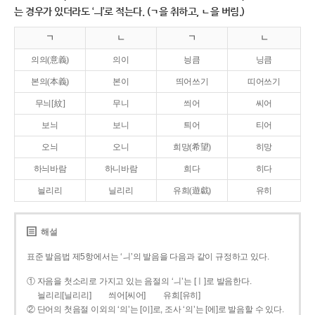
는 경우가 있더라도 ‘ㅢ’로 적는다. (ㄱ을 취하고, ㄴ을 버림.)
ㄱ
ㄴ
ㄱ
ㄴ
의의(意義)
의이
닁큼
닝큼
본의(本義)
본이
띄어쓰기
띠어쓰기
무늬[紋]
무니
씌어
씨어
보늬
보니
틔어
티어
오늬
오니
희망(希望)
히망
하늬바람
하니바람
희다
히다
늴리리
닐리리
유희(遊戱)
유히
해설
표준 발음법 제5항에서는 ‘ㅢ’의 발음을 다음과 같이 규정하고 있다.
① 자음을 첫소리로 가지고 있는 음절의 ‘ㅢ’는 [ㅣ]로 발음한다.
늴리리[닐리리]
씌어[씨어]
유희[유히]
② 단어의 첫음절 이외의 ‘의’는 [이]로, 조사 ‘의’는 [에]로 발음할 수 있다.