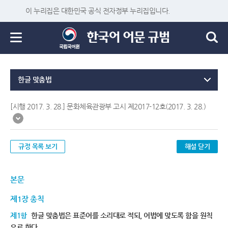
이 누리집은 대한민국 공식 전자정부 누리집입니다.
한글 맞춤법
[시행 2017. 3. 28.] 문화체육관광부 고시 제2017-12호(2017. 3. 28.)
규정 목록 보기
해설 닫기
본문
제1장 총칙
제1항
한글 맞춤법은 표준어를 소리대로 적되, 어법에 맞도록 함을 원칙
으로 한다.