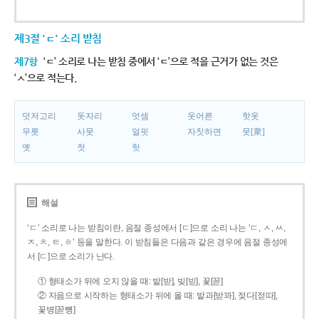
제3절 'ㄷ' 소리 받침
제7항
‘ㄷ’ 소리로 나는 받침 중에서 ‘ㄷ’으로 적을 근거가 없는 것은
‘ㅅ’으로 적는다.
덧저고리
돗자리
엇셈
웃어른
핫옷
무릇
사뭇
얼핏
자칫하면
뭇[衆]
옛
첫
헛
해설
‘ㄷ’ 소리로 나는 받침이란, 음절 종성에서 [ㄷ]으로 소리 나는 ‘ㄷ, ㅅ, ㅆ,
ㅈ, ㅊ, ㅌ, ㅎ’ 등을 말한다. 이 받침들은 다음과 같은 경우에 음절 종성에
서 [ㄷ]으로 소리가 난다.
① 형태소가 뒤에 오지 않을 때: 밭[받], 빚[빋], 꽃[꼳]
② 자음으로 시작하는 형태소가 뒤에 올 때: 밭과[받꽈], 젖다[젇따],
꽃병[꼳뼝]