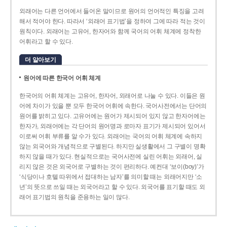
외래어는 다른 언어에서 들어온 말이므로 원어의 언어적인 특징을 고려
해서 적어야 한다. 따라서 ‘외래어 표기법’을 정하여 그에 따라 적는 것이
원칙이다. 외래어는 고유어, 한자어와 함께 국어의 어휘 체계에 정착한
어휘라고 할 수 있다.
더 알아보기
원어에 따른 한국어 어휘 체계
한국어의 어휘 체계는 고유어, 한자어, 외래어로 나눌 수 있다. 이들은 원
어에 차이가 있을 뿐 모두 한국어 어휘에 속한다. 국어사전에서는 단어의
원어를 밝히고 있다. 고유어에는 원어가 제시되어 있지 않고 한자어에는
한자가, 외래어에는 각 단어의 원어명과 로마자 표기가 제시되어 있어서
이로써 어휘 부류를 알 수가 있다. 외래어는 국어의 어휘 체계에 속하지
않는 외국어와 개념적으로 구별된다. 하지만 실생활에서 그 구별이 명확
하지 않을 때가 있다. 현실적으로는 국어사전에 실린 어휘는 외래어, 실
리지 않은 것은 외국어로 구별하는 것이 편리하다. 예컨대 ‘보이(boy)’가
‘식당이나 호텔 따위에서 접대하는 남자’를 의미할 때는 외래어지만 ‘소
년’의 뜻으로 쓰일 때는 외국어라고 할 수 있다. 외국어를 표기할 때도 외
래어 표기법의 원칙을 준용하는 일이 많다.