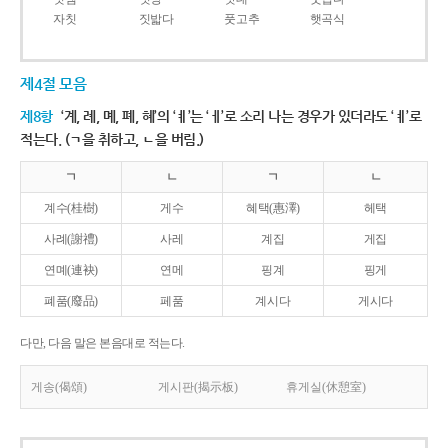
자칫
짓밟다
풋고추
햇곡식
제4절 모음
제8항
‘계, 례, 몌, 폐, 혜’의 ‘ㅖ’는 ‘ㅔ’로 소리 나는 경우가 있더라도 ‘ㅖ’로
적는다. (ㄱ을 취하고, ㄴ을 버림.)
ㄱ
ㄴ
ㄱ
ㄴ
계수(桂樹)
게수
혜택(惠澤)
헤택
사례(謝禮)
사레
계집
게집
연몌(連袂)
연메
핑계
핑게
폐품(廢品)
페품
계시다
게시다
다만, 다음 말은 본음대로 적는다.
게송(偈頌)
게시판(揭示板)
휴게실(休憩室)