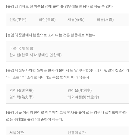
[붙임 2] 외자로 된 이름을 성에 붙여 쓸 경우에도 본음대로 적을 수 있다.
신립(申砬)
최린(崔麟)
채륜(蔡倫)
하륜(河崙)
[붙임 3] 준말에서 본음으로 소리 나는 것은 본음대로 적는다.
국련(국제 연합)
한시련(한국 시각 장애인 연합회)
[붙임 4] 접두사처럼 쓰이는 한자가 붙어서 된 말이나 합성어에서, 뒷말의 첫소리가
‘ㄴ’ 또는 ‘ㄹ’ 소리로 나더라도 두음 법칙에 따라 적는다.
역이용(逆利用)
연이율(年利率)
열역학(熱力學)
해외여행(海外旅行)
[붙임 5] 둘 이상의 단어로 이루어진 고유 명사를 붙여 쓰는 경우나 십진법에 따라
쓰는 수(數)도 붙임 4에 준하여 적는다.
서울여관
신흥이발관