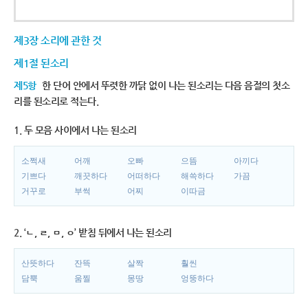
제3장 소리에 관한 것
제1절 된소리
제5항
한 단어 안에서 뚜렷한 까닭 없이 나는 된소리는 다음 음절의 첫소
리를 된소리로 적는다.
1. 두 모음 사이에서 나는 된소리
소쩍새
어깨
오빠
으뜸
아끼다
기쁘다
깨끗하다
어떠하다
해쓱하다
가끔
거꾸로
부썩
어찌
이따금
2. ‘ㄴ, ㄹ, ㅁ, ㅇ’ 받침 뒤에서 나는 된소리
산뜻하다
잔뜩
살짝
훨씬
담뿍
움찔
몽땅
엉뚱하다