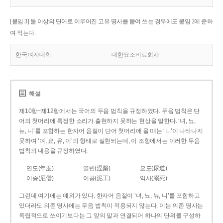
[붙임 3] 둘 이상의 단어로 이루어진 고유 명사를 붙여 쓰는 경우에도 붙임 2에 준하
여 적는다.
한국여자대학
대한요소비료회사
해설
제10항~제12항에서는 국어의 두음 법칙을 규정하였다. 두음 법칙은 단
어의 첫머리에 특정한 소리가 출현하지 못하는 현상을 말한다. ‘녀, 뇨,
뉴, 니’를 포함하는 한자어 음절이 단어 첫머리에 올 때는 ‘ㄴ’이 나타나지
못하여 ‘여, 요, 유, 이’의 형태로 실현되는데, 이 조항에서는 이러한 두음
법칙의 내용을 규정하였다.
연도(年度)
열반(涅槃)
요도(尿道)
이승(尼僧)
이공(泥工)
익사(溺死)
그런데 여기에는 예외가 있다. 한자어 음절이 ‘녀, 뇨, 뉴, 니’를 포함하고
있더라도 의존 명사에는 두음 법칙이 적용되지 않는다. 이는 의존 명사는
독립적으로 쓰이기보다는 그 앞의 말과 연결되어 하나의 단위를 구성하