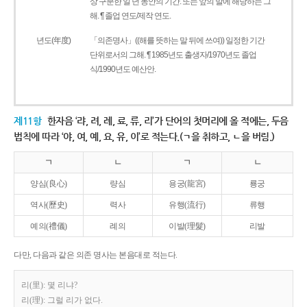
상 구분한 일 년 동안의 기간. 또는 앞의 말에 해당하는 그
해. ¶ 졸업 연도/제작 연도.
년도(年度)
「의존명사」((해를 뜻하는 말 뒤에 쓰여)) 일정한 기간
단위로서의 그해. ¶ 1985년도 출생자/1970년도 졸업
식/1990년도 예산안.
제11항
한자음 ‘랴, 려, 례, 료, 류, 리’가 단어의 첫머리에 올 적에는, 두음
법칙에 따라 ‘야, 여, 예, 요, 유, 이’로 적는다.(ㄱ을 취하고, ㄴ을 버림.)
ㄱ
ㄴ
ㄱ
ㄴ
양심(良心)
량심
용궁(龍宮)
룡궁
역사(歷史)
력사
유행(流行)
류행
예의(禮儀)
례의
이발(理髮)
리발
다만, 다음과 같은 의존 명사는 본음대로 적는다.
리(里): 몇 리냐?
리(理): 그럴 리가 없다.