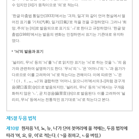
수 있지만 [의]가 원칙이므로 ‘의’로 적는다.
‘한글 마춤법 통일안(1933)’에서는 ‘긔챠, 일긔’와 같이 언어 현실에서 멀
어진 표기를 ‘기차(汽車), 일기(日氣)’로 적을 것을 규정하였다. 그러나 ‘희
망, 주의’는 [의]로 발음되므로 표기도 ‘ㅢ’로 한다고 규정하였다. ‘한글 맞
춤법(1988)’에서는 발음의 변화는 인정하면서 표기는 기존대로 유지하
였다.
‘늬’의 발음과 표기
‘늴리리, 무늬’ 등의 ‘늬’를 ‘니’로 읽지만 표기는 ‘늬’로 하는 것을 ‘ㄴ’의 음
가와 관련하여 설명하기도 한다. ‘무늬’의 ‘ㄴ’은 ‘어머니’의 ‘ㄴ’과 음가가
다르므로 이를 고려하여 ‘늬’로 적는다는 견해이다. 이에 따르면 ‘ㄴ’은
‘ㅣ(ㅑ, ㅕ, ㅛ, ㅠ)’와 결합하면 ‘어머니, 읽으니까’에서의 [니]처럼 경구개
음(硬口蓋音) [ɲ]으로 발음되지만, ‘늴리리, 무늬’ 등의 ‘늬’에서는 구개음
화하지 않은 ‘ㄴ’, 곧 치경음(齒莖音) [n]으로 발음된다. 이를 고려하여 ‘늴
리리, 무늬’ 등에서는 전통적인 표기대로 ‘늬’로 적는다고 본다.
제5절 두음 법칙
제10항
한자음 ‘녀, 뇨, 뉴, 니’가 단어 첫머리에 올 적에는, 두음 법칙에
따라 ‘여, 요, 유, 이’로 적는다. (ㄱ을 취하고, ㄴ을 버림.)