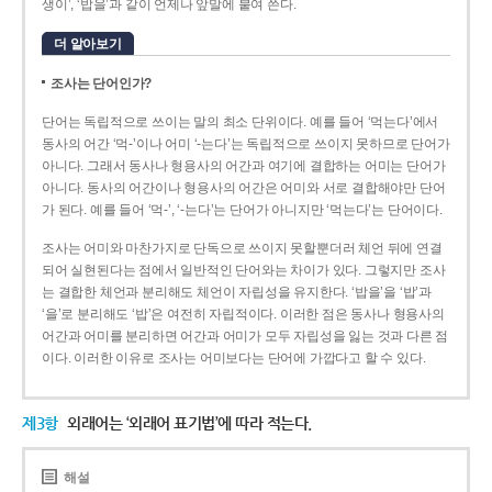
생이’, ‘밥을’과 같이 언제나 앞말에 붙여 쓴다.
더 알아보기
조사는 단어인가?
단어는 독립적으로 쓰이는 말의 최소 단위이다. 예를 들어 ‘먹는다’에서
동사의 어간 ‘먹-­’이나 어미 ‘­-는다’는 독립적으로 쓰이지 못하므로 단어가
아니다. 그래서 동사나 형용사의 어간과 여기에 결합하는 어미는 단어가
아니다. 동사의 어간이나 형용사의 어간은 어미와 서로 결합해야만 단어
가 된다. 예를 들어 ‘먹-’, ‘-는다’는 단어가 아니지만 ‘먹는다’는 단어이다.
조사는 어미와 마찬가지로 단독으로 쓰이지 못할뿐더러 체언 뒤에 연결
되어 실현된다는 점에서 일반적인 단어와는 차이가 있다. 그렇지만 조사
는 결합한 체언과 분리해도 체언이 자립성을 유지한다. ‘밥을’을 ‘밥’과
‘을’로 분리해도 ‘밥’은 여전히 자립적이다. 이러한 점은 동사나 형용사의
어간과 어미를 분리하면 어간과 어미가 모두 자립성을 잃는 것과 다른 점
이다. 이러한 이유로 조사는 어미보다는 단어에 가깝다고 할 수 있다.
제3항
외래어는 ‘외래어 표기법’에 따라 적는다.
해설