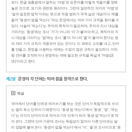
르다. 한글 맞춤법에서 말하는 ‘어법’은 표준어를 어떻게 적을지를 정해
놓은 것으로, 표기와 관련된 원리이다. 그런데 일반적인 의미의 ‘어법’은
‘말의 일정한 법칙’이라는 뜻으로 적용 범위가 무척 넓은 개념이다. 예를
들어 “동생이 밥을 먹는다.”라는 문장에서는 여러 가지 규칙을 찾아볼 수
있다. 서술어 ‘먹는다’는 주어와 목적어가 필요하며, 주어의 지시 대상을
가리키는 ‘동생’에는 조사 ‘가’가 아니라 ‘이’가 붙어야 하고, 목적어의 지
시 대상을 가리키는 ‘밥’에는 조사 ‘를’이 아니라 ‘을’이 붙어야 한다는 등
의 여러 가지 규칙이 적용되어 있는 것이다. 이 외에도 소리를 내고, 단어
를 만들고, 문장을 사용하는 데에는 수없이 많은 규칙이 필요하다. 이처
럼 언어를 조직하거나 운영하는 데에 필요한 규칙을 폭넓게 ‘어법(語
法)’이라고 한다.
제2항
문장의 각 단어는 띄어 씀을 원칙으로 한다.
해설
국어에서 단어를 단위로 띄어쓰기를 하는 것은 단어가 독립적으로 쓰이
는 말의 최소 단위이기 때문이다. ‘동생 밥 먹는다’에서 ‘동생’, ‘밥’, ‘먹는
다’는 각각이 단어이므로 띄어쓰기의 단위가 되어 ‘동생 밥 먹는다’로 띄
어 쓴다. 그런데 단어 가운데 조사는 독립성이 없어서 다른 단어와는 달
리 앞말에 붙여 쓴다. ‘동생이 밥을 먹는다’에서 ‘이’, ‘을’은 조사이므로 ‘동