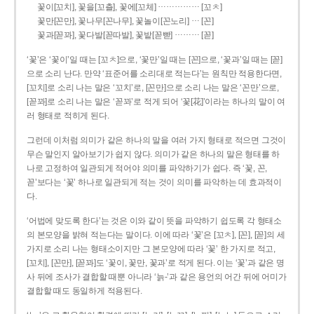
……………
꽃이[꼬치], 꽃을[꼬츨], 꽃에[꼬체]
[꼬ㅊ]
…
꽃만[꼰만], 꽃나무[꼰나무], 꽃놀이[꼰노리]
[꼰]
………
꽃과[꼳꽈], 꽃다발[꼳따발], 꽃밭[꼳빧]
[꼳]
‘꽃’은 ‘꽃이’일 때는 [꼬ㅊ]으로, ‘꽃만’일 때는 [꼰]으로, ‘꽃과’일 때는 [꼳]
으로 소리 난다. 만약 ‘표준어를 소리대로 적는다’는 원칙만 적용한다면,
[꼬치]로 소리 나는 말은 ‘꼬치’로, [꼰만]으로 소리 나는 말은 ‘꼰만’으로,
[꼳꽈]로 소리 나는 말은 ‘꼳꽈’로 적게 되어 ‘꽃[花]’이라는 하나의 말이 여
러 형태로 적히게 된다.
그런데 이처럼 의미가 같은 하나의 말을 여러 가지 형태로 적으면 그것이
무슨 말인지 알아보기가 쉽지 않다. 의미가 같은 하나의 말은 형태를 하
나로 고정하여 일관되게 적어야 의미를 파악하기가 쉽다. 즉 ‘꽃, 꼰,
꼳’보다는 ‘꽃’ 하나로 일관되게 적는 것이 의미를 파악하는 데 효과적이
다.
‘어법에 맞도록 한다’는 것은 이와 같이 뜻을 파악하기 쉽도록 각 형태소
의 본모양을 밝혀 적는다는 말이다. 이에 따라 ‘꽃’은 [꼬ㅊ], [꼰], [꼳]의 세
가지로 소리 나는 형태소이지만 그 본모양에 따라 ‘꽃’ 한 가지로 적고,
[꼬치], [꼰만], [꼳꽈]도 ‘꽃이, 꽃만, 꽃과’로 적게 된다. 이는 ‘꽃’과 같은 명
사 뒤에 조사가 결합할 때뿐 아니라 ‘늙-’과 같은 용언의 어간 뒤에 어미가
결합할 때도 동일하게 적용된다.