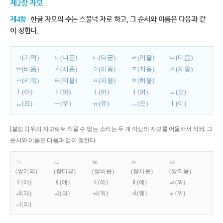
제2장 자모
제4항
한글 자모의 수는 스물넉 자로 하고, 그 순서와 이름은 다음과 같
이 정한다.
ㄱ(기역)
ㄴ(니은)
ㄷ(디귿)
ㄹ(리을)
ㅁ(미음)
ㅂ(비읍)
ㅅ(시옷)
ㅇ(이응)
ㅈ(지읒)
ㅊ(치읓)
ㅋ(키읔)
ㅌ(티읕)
ㅍ(피읖)
ㅎ(히읗)
ㅏ(아)
ㅑ(야)
ㅓ(어)
ㅕ(여)
ㅗ(오)
ㅛ(요)
ㅜ(우)
ㅠ(유)
ㅡ(으)
ㅣ(이)
[붙임 1] 위의 자모로써 적을 수 없는 소리는 두 개 이상의 자모를 어울러서 적되, 그
순서와 이름은 다음과 같이 정한다.
ㄲ
ㄸ
ㅃ
ㅆ
ㅉ
(쌍기역)
(쌍디귿)
(쌍비읍)
(쌍시옷)
(쌍지읒)
ㅐ(애)
ㅒ(얘)
ㅔ(에)
ㅖ(예)
ㅘ(와)
ㅙ(왜)
ㅚ(외)
ㅝ(워)
ㅞ(웨)
ㅟ(위)
ㅢ(의)