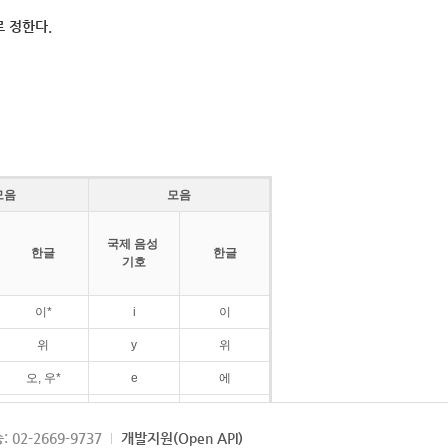
 정한다.
모음
모음
국제 음성
한글
한글
기호
이*
i
이
위
y
위
오, 우*
e
에
ø
외
: 02-2669-9737
개발지원(Open API)
ɛ
에