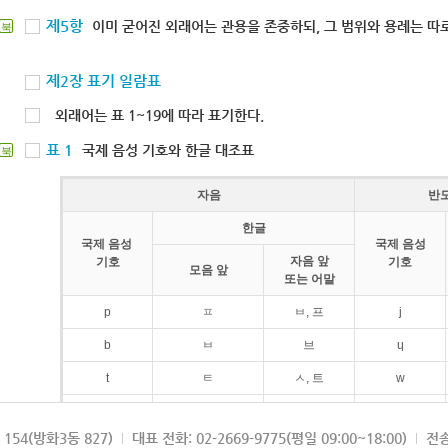
제5항
이미 굳어진 외래어는 관용을 존중하되, 그 범위와 용례는 따로
북
제2장 표기 일람표
외래어는 표 1~19에 따라 표기한다.
표 1
국제 음성 기호와 한글 대조표
북
자음
반
한글
국제 음성
국제 음성
자음 앞
기호
기호
모음 앞
또는 어말
p
ㅍ
ㅂ, 프
j
b
ㅂ
브
ɥ
t
ㅌ
ㅅ, 트
w
d
ㄷ
드
154(방화3동 827)
대표 전화: 02-2669-9775(평일 09:00~18:00)
전송
k
ㅋ
ㄱ, 크