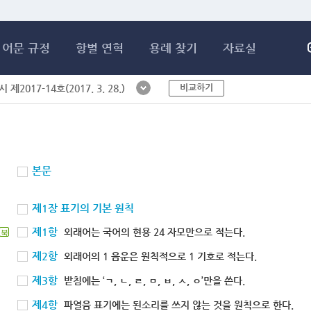
메인콘텐츠 바로가기
어문 규정
항별 연혁
용례 찾기
자료실
비교하기
제2017-14호(2017. 3. 28.)
본문
제1장 표기의 기본 원칙
제1항
외래어는 국어의 현용 24 자모만으로 적는다.
북
제2항
외래어의 1 음운은 원칙적으로 1 기호로 적는다.
제3항
받침에는 ‘ㄱ, ㄴ, ㄹ, ㅁ, ㅂ, ㅅ, ㅇ’만을 쓴다.
제4항
파열음 표기에는 된소리를 쓰지 않는 것을 원칙으로 한다.