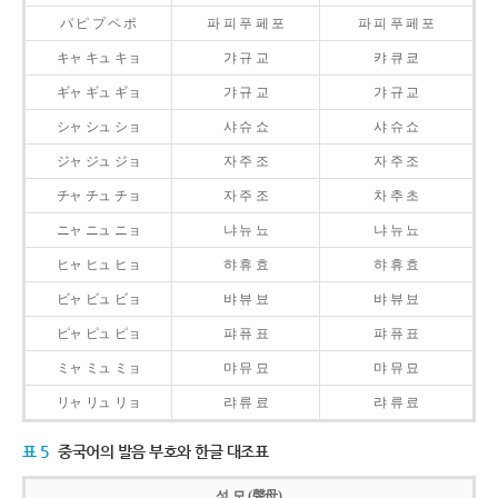
パ ピ プ ペ ポ
파 피 푸 페 포
파 피 푸 페 포
キャ キュ キョ
갸 규 교
캬 큐 쿄
ギャ ギュ ギョ
갸 규 교
갸 규 교
シャ シュ ショ
샤 슈 쇼
샤 슈 쇼
ジャ ジュ ジョ
자 주 조
자 주 조
チャ チュ チョ
자 주 조
차 추 초
ニャ ニュ ニョ
냐 뉴 뇨
냐 뉴 뇨
ヒャ ヒュ ヒョ
햐 휴 효
햐 휴 효
ビャ ビュ ビョ
뱌 뷰 뵤
뱌 뷰 뵤
ピャ ピュ ピョ
퍄 퓨 표
퍄 퓨 표
ミャ ミュ ミョ
먀 뮤 묘
먀 뮤 묘
リャ リュ リョ
랴 류 료
랴 류 료
표 5
중국어의 발음 부호와 한글 대조표
성 모 (聲母)