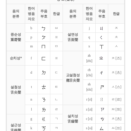
한어
한어
음의
주음
음의
주음
병음
한글
병음
한글
분류
부호
분류
부호
자모
자모
b
ㅂ
j
ㅈ
중순성
설면성
p
ㅍ
q
ㅊ
重脣聲
舌面聲
m
ㅁ
x
ㅅ
zh
순치성*
f
ㅍ
ㅈ [즈]
[zhi]
ch
d
ㄷ
ㅊ [츠]
교설첨성
[chi]
翹舌尖聲
sh
t
ㅌ
ㅅ [스]
설첨성
[shi]
舌尖聲
ㄖ
n
ㄴ
r [ri]
ㄹ [르]
l
ㄹ
z [zi]
ㅉ [쯔]
설치성
g
ㄱ
c [ci]
ㅊ [츠]
舌齒聲
설근성
k
ㅋ
s [si]
ㅆ [쓰]
舌根聲