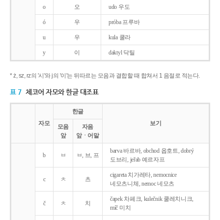
o
오
udo 우도
ó
우
próba 프루바
u
우
kula 쿨라
y
이
daktyl 닥틸
* ż, sz, rz의 '시'와 j의 '이'는 뒤따르는 모음과 결합할 때 합쳐서 1 음절로 적는다.
표 7
체코어 자모와 한글 대조표
한글
자모
보기
모음
자음
앞
앞ㆍ어말
barva 바르바, obchod 옵호트, dobrý
b
ㅂ
ㅂ, 브, 프
도브리, jeřab 예르자프
cigareta 치가레타, nemocnice
c
ㅊ
츠
네모츠니체, nemoc 네모츠
čapek 차페크, kulečnik 쿨레치니크,
č
ㅊ
치
míč 미치