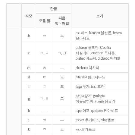
한글
자모
보기
자음
모음 앞
앞ㆍ어말
biz 비스, blandon 블란돈, braceo
b
ㅂ
브
브라세오
colcren 콜크렌, Cecilia
c
ㅋ, ㅅ
ㄱ, 크
세실리아, coccion 콕시온,
bistec 비스텍, dictado 딕타도
ch
ㅊ
―
chicharra 치차라
d
ㄷ
드
felicidad 펠리시다드
f
ㅍ
프
fuga 푸가, fran 프란
ganga 강가, geologia
g
ㄱ, ㅎ
그
헤올로히아, yungla 융글라
h
―
―
hipo 이포, quehacer 케아세르
j
ㅎ
―
jueves 후에베스, reloj 렐로
k
ㅋ
크
kapok 카포크