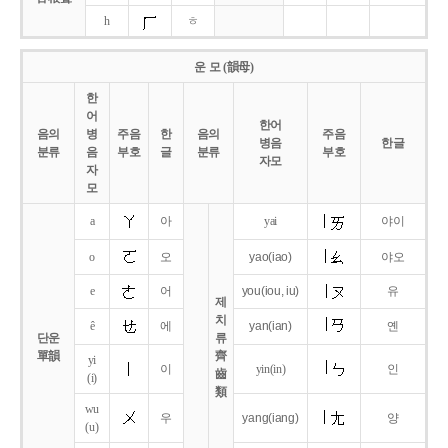
h
ㅎ
운 모 (韻母)
한
어
한어
음의
병
주음
한
음의
주음
병음
한글
분류
음
부호
글
분류
부호
자모
자
모
a
아
yai
야이
o
오
yao
(iao)
야오
e
어
you
(iou,
iu)
유
제
치
ê
에
yan
(ian)
옌
단운
류
單韻
齊
yi
이
yin(in)
인
齒
(i)
類
wu
우
yang
(iang)
양
(u)