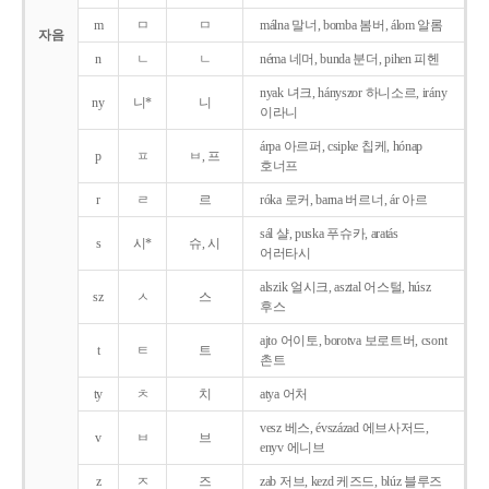
m
ㅁ
ㅁ
málna 말너, bomba 봄버, álom 알롬
자음
n
ㄴ
ㄴ
néma 네머, bunda 분더, pihen 피헨
nyak 녀크, hányszor 하니소르, irány
ny
니*
니
이라니
árpa 아르퍼, csipke 칩케, hónap
p
ㅍ
ㅂ, 프
호너프
r
ㄹ
르
róka 로커, barna 버르너, ár 아르
sál 샬, puska 푸슈카, aratás
s
시*
슈, 시
어러타시
alszik 얼시크, asztal 어스털, húsz
sz
ㅅ
스
후스
ajto 어이토, borotva 보로트버, csont
t
ㅌ
트
촌트
ty
ㅊ
치
atya 어처
vesz 베스, évszázad 에브사저드,
v
ㅂ
브
enyv 에니브
z
ㅈ
즈
zab 저브, kezd 케즈드, blúz 블루즈