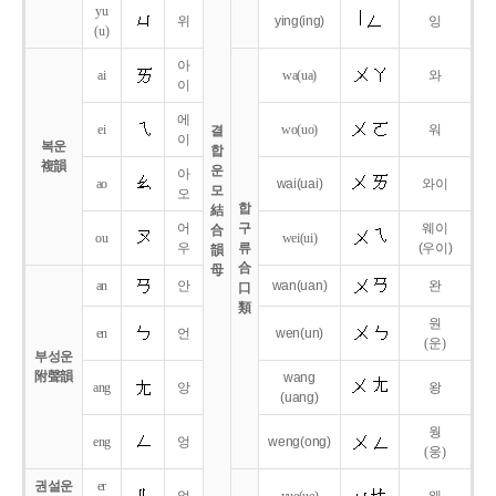
yu
위
ying
(ing)
잉
(u)
아
ai
wa
(ua)
와
이
에
ei
wo
(uo)
워
결
이
복운
합
複韻
운
아
ao
wai
(uai)
와이
모
오
합
結
어
구
웨이
合
ou
wei
(ui)
우
류
(우이)
韻
合
母
an
안
wan
(uan)
완
口
類
원
en
언
wen
(un)
(운)
부성운
附聲韻
wang
ang
앙
왕
(uang)
웡
eng
엉
weng
(ong)
(웅)
권설운
er