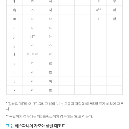
ʧ
ㅊ
치
u
우
ʤ
ㅈ
지
ə**
어
m
ㅁ
ㅁ
ɚ
어
n
ㄴ
ㄴ
ɲ
니*
뉴
ŋ
ㅇ
ㅇ
l
ㄹ, ㄹㄹ
ㄹ
r
ㄹ
르
h
ㅎ
흐
ç
ㅎ
히
x
ㅎ
흐
* [j], [w]의 '이'와 '오, 우', 그리고 [ɲ]의 '니'는 모음과 결합할 때 제3장 표기 세칙에 따른
다.
** 독일어의 경우에는 '에', 프랑스어의 경우에는 '으'로 적는다.
표 2
에스파냐어 자모와 한글 대조표