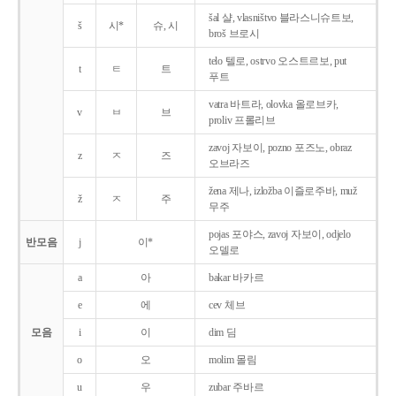
šal 샬, vlasništvo 블라스니슈트보,
š
시*
슈, 시
broš 브로시
telo 텔로, ostrvo 오스트르보, put
t
ㅌ
트
푸트
vatra 바트라, olovka 올로브카,
v
ㅂ
브
proliv 프롤리브
zavoj 자보이, pozno 포즈노, obraz
z
ㅈ
즈
오브라즈
žena 제나, izložba 이즐로주바, muž
ž
ㅈ
주
무주
pojas 포야스, zavoj 자보이, odjelo
반모음
j
이*
오델로
a
아
bakar 바카르
e
에
cev 체브
모음
i
이
dim 딤
o
오
molim 몰림
u
우
zubar 주바르