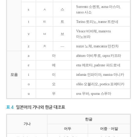
Sorrento 소렌토, asma 아스마,
s
ㅅ
스
sasso 사소
t
ㅌ
트
Torino 토리노, tranne 트란네
Vivace 비바체, manovra
v
ㅂ
브
마노브라
z
ㅊ
―
nozze 노체, mancanza 만칸차
a
아
abituro 아비투로, capra 카프라
e
에
erta 에르타, padrone 파드로네
모음
i
이
infamia 인파미아, manica 마니카
o
오
oblio 오블리오, poetica 포에티카
u
우
uva 우바, spuma 스푸마
표 4
일본어의 가나와 한글 대조표
한글
가나
어두
어중ㆍ어말