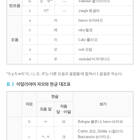
w
오ㆍ우*
―
walkirias 왈키리아스
반모음
y
이*
―
yungla 융글라
a
아
braceo 브라세오
e
에
reloj 렐로
모음
i
이
Lulio 룰리오
o
오
ocal 오칼
u
우
viudedad 비우데다드
* ll, y, ñ, w의 '이, 니, 오, 우'는 다른 모음과 결합할 때 합쳐서 1 음절로 적는다.
표 3
이탈리아어 자모와 한글 대조표
한글
자모
보기
자음
모음 앞
앞ㆍ어말
b
ㅂ
브
Bologna 볼로냐, bravo 브라보
Como 코모, Sicilia 시칠리아,
c
ㅋ, ㅊ
크
Boccaccio 보카치오,