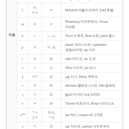
ㄹ,
l
ㄹ
bibliotecǎ 비블리오테커, hotel 호텔
ㄹㄹ
Maramureş 마라무레슈, Avram
m
ㅁ
ㅁ
아브람
자음
n
ㄴ
ㄴ, 느
Nucet 누체트, Bran 브란, pumn 품느
pianist 피아니스트, septembrie
p
ㅍ
ㅂ, 프
셉템브리에, cap 카프
r
ㄹ
르
radio 라디오, dor 도르
s
ㅅ
스
Sibiu 시비우, pas 파스
ş
시*
슈
şag 샤그, Mureş 무레슈
t
ㅌ
트
telefonist 텔레포니스트, bilet 빌레트
ţ
ㅊ
츠
ţigarǎ 치가러, braţ 브라츠
v
ㅂ
브
Victoria 빅토리아, Braşov 브라쇼브
ㄱㅅ,
크스,
x**
taxi 탁시, examen 에그자멘
그ㅈ
ㄱ스
z
ㅈ
즈
ziar 지아르, autobuz 아우토부즈