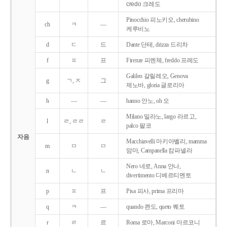
credo 크레도
Pinocchio 피노키오, cherubino
ch
ㅋ
―
케루비노
d
ㄷ
드
Dante 단테, drizza 드리차
f
ㅍ
프
Firenze 피렌체, freddo 프레도
Galileo 갈릴레오, Genova
g
ㄱ, ㅈ
그
제노바, gloria 글로리아
h
―
―
hanno 안노, oh 오
Milano 밀라노, largo 라르고,
l
ㄹ, ㄹㄹ
ㄹ
palco 팔코
자음
Macchiavelli 마키아벨리, mamma
m
ㅁ
ㅁ
맘마, Campanella 캄파넬라
Nero 네로, Anna 안나,
n
ㄴ
ㄴ
divertimento 디베르티멘토
p
ㅍ
프
Pisa 피사, prima 프리마
q
ㅋ
―
quando 콴도, queto 퀘토
r
ㄹ
르
Roma 로마, Marconi 마르코니