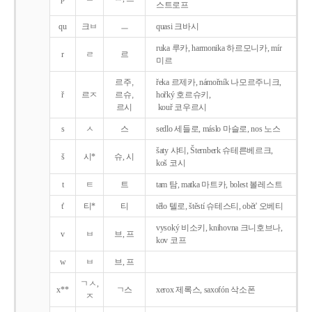
스트로프
qu
크ㅂ
ㅡ
quasi 크바시
ruka 루카, harmonika 하르모니카, mír
r
ㄹ
르
미르
르주,
řeka 르제카, námořník 나모르주니크,
ř
르ㅈ
르슈,
hořký 호르슈키,
르시
kouř 코우르시
s
ㅅ
스
sedlo 세들로, máslo 마슬로, nos 노스
šaty 샤티, Šternberk 슈테른베르크,
š
시*
슈, 시
koš 코시
t
ㅌ
트
tam 탐, matka 마트카, bolest 볼레스트
t'
티*
티
tělo 텔로, štěstí 슈테스티, obět' 오베티
vysoký 비소키, knihovna 크니호브나,
v
ㅂ
브, 프
kov 코프
w
ㅂ
브, 프
ㄱㅅ,
x**
ㄱ스
xerox 제록스, saxofón 삭소폰
ㅈ