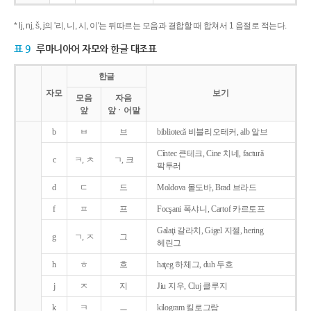
* lj, nj, š, j의 '리, 니, 시, 이'는 뒤따르는 모음과 결합할 때 합쳐서 1 음절로 적는다.
표 9
루마니아어 자모와 한글 대조표
한글
자모
보기
모음
자음
앞
앞ㆍ어말
b
ㅂ
브
bibliotecǎ 비블리오테커, alb 알브
Cîntec 큰테크, Cine 치네, facturǎ
c
ㅋ, ㅊ
ㄱ, 크
팍투러
d
ㄷ
드
Moldova 몰도바, Brad 브라드
f
ㅍ
프
Focşani 폭샤니, Cartof 카르토프
Galaţi 갈라치, Gigel 지젤, hering
g
ㄱ, ㅈ
그
헤린그
h
ㅎ
흐
haţeg 하체그, duh 두흐
j
ㅈ
지
Jiu 지우, Cluj 클루지
k
ㅋ
ㅡ
kilogram 킬로그람