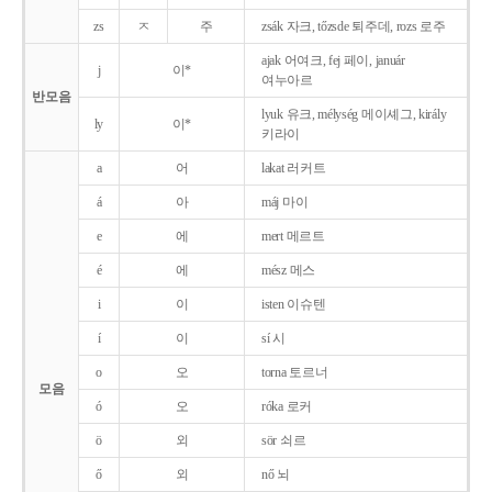
zs
ㅈ
주
zsák 자크, tőzsde 퇴주데, rozs 로주
ajak 어여크, fej 페이, január
j
이*
여누아르
반모음
lyuk 유크, mélység 메이셰그, király
ly
이*
키라이
a
어
lakat 러커트
á
아
máj 마이
e
에
mert 메르트
é
에
mész 메스
i
이
isten 이슈텐
í
이
sí 시
o
오
torna 토르너
모음
ó
오
róka 로커
ö
외
sör 쇠르
ő
외
nő 뇌