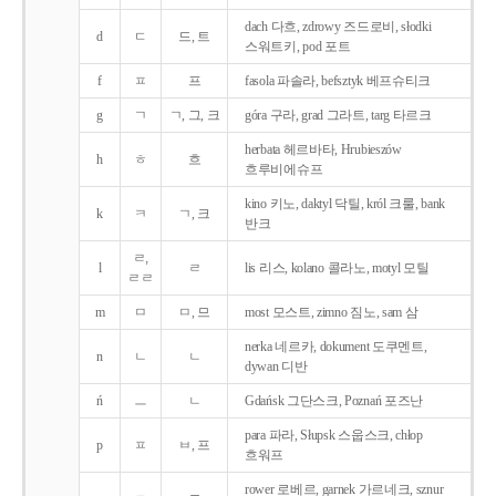
dach 다흐, zdrowy 즈드로비, słodki
d
ㄷ
드, 트
스워트키, pod 포트
f
ㅍ
프
fasola 파솔라, befsztyk 베프슈티크
g
ㄱ
ㄱ, 그, 크
góra 구라, grad 그라트, targ 타르크
herbata 헤르바타, Hrubieszów
h
ㅎ
흐
흐루비에슈프
kino 키노, daktyl 닥틸, król 크룰, bank
k
ㅋ
ㄱ, 크
반크
ㄹ,
l
ㄹ
lis 리스, kolano 콜라노, motyl 모틸
ㄹㄹ
m
ㅁ
ㅁ, 므
most 모스트, zimno 짐노, sam 삼
nerka 네르카, dokument 도쿠멘트,
n
ㄴ
ㄴ
dywan 디반
ń
ㅡ
ㄴ
Gdańsk 그단스크, Poznań 포즈난
para 파라, Słupsk 스웁스크, chłop
p
ㅍ
ㅂ, 프
흐워프
rower 로베르, garnek 가르네크, sznur