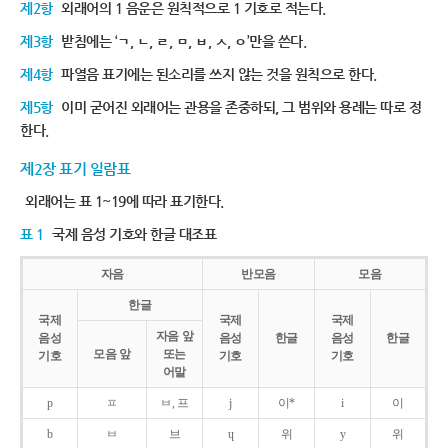
제2항
외래어의 1 음운은 원칙적으로 1 기호로 적는다.
제3항
받침에는 ‘ㄱ, ㄴ, ㄹ, ㅁ, ㅂ, ㅅ, ㅇ’만을 쓴다.
제4항
파열음 표기에는 된소리를 쓰지 않는 것을 원칙으로 한다.
제5항
이미 굳어진 외래어는 관용을 존중하되, 그 범위와 용례는 따로 정
한다.
제2장 표기 일람표
외래어는 표 1~19에 따라 표기한다.
표 1
국제 음성 기호와 한글 대조표
자음
반모음
모음
한글
국제
국제
국제
자음 앞
음성
음성
한글
음성
한글
모음 앞
또는
기호
기호
기호
어말
p
ㅍ
ㅂ, 프
j
이*
i
이
b
ㅂ
브
ɥ
위
y
위