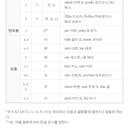
zámek 자메크, pozdní 포즈드니, bez
z
ㅈ
즈, 스
베스
Žižka 지슈카, Žvěřina 주베르지나,
ž
ㅈ
주, 슈, 시
Brož 브로시
반모음
j
이*
jaro 야로, pokoj 포코이
a, á
아
balík 발리크, komár 코마르
e, é
에
dech 데흐, léto 레토
ě
예
sěst 셰스트, věk 베크
i, í
이
kino 키노, míra 미라
모음
o,ó
오
obec 오베츠, nervózni 네르보즈니
u, ú,
우
buben 부벤, úrok 우로크, dům 둠
ů
y, ý
이
jazyk
야지크, líný 리니
* d', ň, š, t', j의 '디, 니, 시, 티, 이'는 뒤따르는 모음과 결합할 때 합쳐서 1 음절로 적는
다.
** x는 개별 용례에 따라 한글 표기를 정한다.