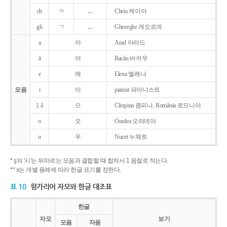
ch
ㅋ
ㅡ
Cheia 케이아
gh
ㄱ
ㅡ
Gheorghe 게오르게
a
아
Arad 아라드
ǎ
어
Bacǎu 바커우
e
에
Elena 엘레나
모음
i
이
pianist 피아니스트
î, â
으
Cîmpina 큼피나, România 로므니아
o
오
Oradea 오라데아
u
우
Nucet 누체트
* ş의 '시'는 뒤따르는 모음과 결합할 때 합쳐서 1 음절로 적는다.
** x는 개별 용례에 따라 한글 표기를 정한다.
표 10
헝가리어 자모와 한글 대조표
한글
자모
보기
모음
자음