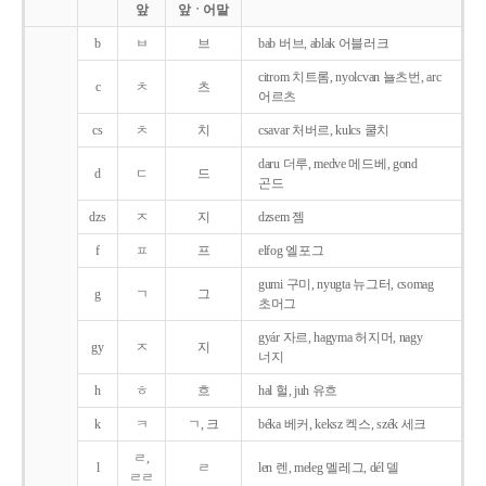
앞
앞ㆍ어말
b
ㅂ
브
bab 버브, ablak 어블러크
citrom 치트롬, nyolcvan 뇰츠번, arc
c
ㅊ
츠
어르츠
cs
ㅊ
치
csavar 처버르, kulcs 쿨치
daru 더루, medve 메드베, gond
d
ㄷ
드
곤드
dzs
ㅈ
지
dzsem 젬
f
ㅍ
프
elfog 엘포그
gumi 구미, nyugta 뉴그터, csomag
g
ㄱ
그
초머그
gyár 자르, hagyma 허지머, nagy
gy
ㅈ
지
너지
h
ㅎ
흐
hal 헐, juh 유흐
k
ㅋ
ㄱ, 크
béka 베커, keksz 켁스, szék 세크
ㄹ,
l
ㄹ
len 렌, meleg 멜레그, dél 델
ㄹㄹ