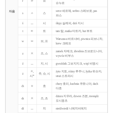
r
ㄹ
르
슈누르
serce 세르체, srebro 스레브로, pas
자음
s
ㅅ
스
파스
ś
ㅡ
시
ślepy 실레피, dziś 지시
t
ㅌ
트
tam 탐, matka 마트카, but 부트
Warszawa 바르샤바, piwnica 피브니차,
w
ㅂ
브, 프
krew 크레프
zamek 자메크, zbrodnia 즈브로드니아,
z
ㅈ
즈, 스
wywóz 비부스
ź
ㅡ
지, 시
gwoździk 그보지지크, więź 비엥시
ㅈ,
żyto 지토, różny 루주니, łyżka 위슈카,
ż
주, 슈, 시
시*
straż 스트라시
chory 호리, kuchnia 쿠흐니아, dach
ch
ㅎ
흐
다흐
dziura 지우라, dzwon 즈본, mosiądz
dz
ㅈ
즈, 츠
모시옹츠
dź
ㅡ
치
niedźwiedź 니에치비에치