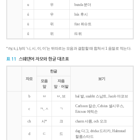
u
우
bunda 분더
ú
우
hús 후시
ü
위
füst 퓌슈트
ű
위
fű 퓌
* ny, s, j, ly의 ‘니, 시, 이, 이’는 뒤따르는 모음과 결합할 때 합쳐서 1 음절로 적는다.
표 11
스웨덴어 자모와 한글 대조표
한글
자모
보기
모음
자음
앞
앞ㆍ어말
b
ㅂ
ㅂ, 브
bal 발, snabbt 스납트, Jacob 야코브
Carlsson 칼손, Celsius 셀시우스,
c
ㅋ, ㅅ
ㄱ
Ericson 에릭손
ch
시*
크
charm 샤름, och 오크
dag 다그, dricka 드리카, Halmstad
d
ㄷ
드
할름스타드