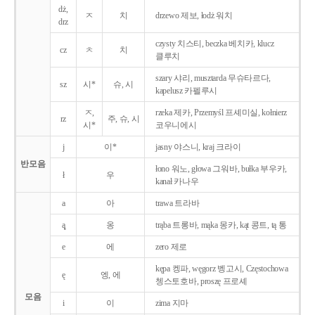
dż,
ㅈ
치
drzewo 제보, łodż 워치
drz
czysty 치스티, beczka 베치카, klucz
cz
ㅊ
치
클루치
szary 샤리, musztarda 무슈타르다,
sz
시*
슈, 시
kapelusz 카펠루시
ㅈ,
rzeka 제카, Przemyśl 프셰미실, kołnierz
rz
주, 슈, 시
시*
코우니에시
j
이*
jasny 야스니, kraj 크라이
반모음
łono 워노, głowa 그워바, bułka 부우카,
ł
우
kanał 카나우
a
아
trawa 트라바
ą̨
옹
trąba 트롱바, mąka 몽카, kąt 콩트, tą 통
e
에
zero 제로
kępa 켕파, węgorz 벵고시, Częstochowa
ę
엥, 에
쳉스토호바, proszę 프로셰
모음
i
이
zima 지마