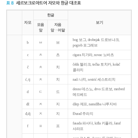
표 8
세르보크로아트어 자모와 한글 대조표
한글
자모
보기
모음
자음
앞
앞ㆍ어말
bog 보그, drobnjak 드로브냐크,
b
ㅂ
브
pogreb 포그레브
c
ㅊ
츠
cigara 치가라, novac 노바츠
čelik 첼리크, točka 토치카, kolač
č
ㅊ
치
콜라치
ć, tj
ㅊ
치
naći 나치, sestrić 세스트리치
desno 데스노, drvo 드르보, medved
d
ㄷ
드
메드베드
dž
ㅈ
지
džep 제프, narudžba 나루지바
đ,dj
ㅈ
지
Ðurađ 주라지
fasada 파사다, kifla 키플라, šaraf
f
ㅍ
프
샤라프