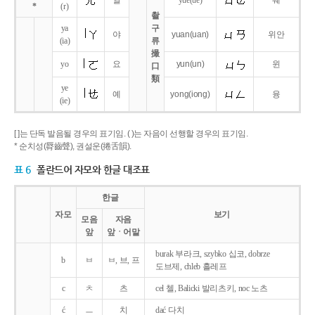
얼
yue
(ue)
웨
*
(r)
촬
ya
구
야
yuan
(uan)
위안
(ia)
류
撮
yo
요
yun
(un)
윈
口
類
ye
예
yong
(iong)
융
(ie)
[ ]는 단독 발음될 경우의 표기임. ( )는 자음이 선행할 경우의 표기임.
* 순치성(脣齒聲), 권설운(捲舌韻).
표 6
폴란드어 자모와 한글 대조표
한글
자모
보기
모음
자음
앞
앞ㆍ어말
burak 부라크, szybko 십코, dobrze
b
ㅂ
ㅂ, 브, 프
도브제, chleb 흘레프
c
ㅊ
츠
cel 첼, Balicki 발리츠키, noc 노츠
ć
ㅡ
치
dać 다치