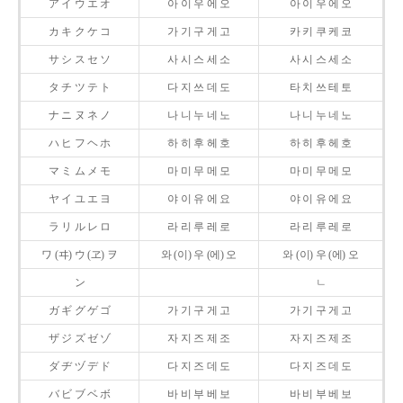
ア イ ウ エ オ
아 이 우 에 오
아 이 우 에 오
カ キ ク ケ コ
가 기 구 게 고
카 키 쿠 케 코
サ シ ス セ ソ
사 시 스 세 소
사 시 스 세 소
タ チ ツ テ ト
다 지 쓰 데 도
타 치 쓰 테 토
ナ ニ ヌ ネ ノ
나 니 누 네 노
나 니 누 네 노
ハ ヒ フ ヘ ホ
하 히 후 헤 호
하 히 후 헤 호
マ ミ ム メ モ
마 미 무 메 모
마 미 무 메 모
ヤ イ ユ エ ヨ
야 이 유 에 요
야 이 유 에 요
ラ リ ル レ ロ
라 리 루 레 로
라 리 루 레 로
ワ (ヰ) ウ (ヱ) ヲ
와 (이) 우 (에) 오
와 (이) 우 (에) 오
ン
ㄴ
ガ ギ グ ゲ ゴ
가 기 구 게 고
가 기 구 게 고
ザ ジ ズ ゼ ゾ
자 지 즈 제 조
자 지 즈 제 조
ダ ヂ ヅ デ ド
다 지 즈 데 도
다 지 즈 데 도
バ ビ ブ ベ ボ
바 비 부 베 보
바 비 부 베 보