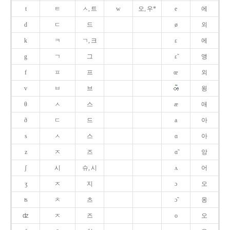
t
ㅌ
ㅅ, 트
w
오, 우*
e
에
d
ㄷ
드
ø
외
k
ㅋ
ㄱ, 크
ɛ
에
g
ㄱ
그
ɛ̃
앵
f
ㅍ
프
œ
외
v
ㅂ
브
욍
θ
ㅅ
스
æ
애
ð
ㄷ
드
a
아
s
ㅅ
스
ɑ
아
z
ㅈ
즈
ɑ̃
앙
ʃ
시
슈, 시
ʌ
어
ʒ
ㅈ
지
ɔ
오
ʦ
ㅊ
츠
ɔ̃
옹
ʣ
ㅈ
즈
o
오