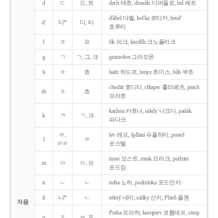
d
ㄷ
드, 트
dech 데흐, divadlo 디바들로, led 레트
d'ábel 댜벨, lod'ka 로티카, hrud'
d'
디*
디, 티
흐루티
f
ㅍ
프
fík 피크, knoflík 크노플리크
g
ㄱ
ㄱ, 그, 크
gramofon 그라모폰
h
ㅎ
흐
hadr 하드르, hmyz 흐미스, bůh 부흐
choditi 호디티, chlapec 흘라페츠, prach
ch
ㅎ
흐
프라흐
kachna 카흐나, nikdy 니크디, padák
k
ㅋ
ㄱ, 크
파다크
ㄹ,
lev 레프, šplhati 슈플하티, postel
l
ㄹ
ㄹㄹ
포스텔
most 모스트, mrak 므라크, podzim
m
ㅁ
ㅁ, 므
포드짐
n
ㄴ
ㄴ
noha 노하, podmínka 포드민카
ň
니*
ㄴ
němý 네미, sáňky 산키, Plzeň 플젠
자음
Praha 프라하, koroptev 코롭테프, strop
p
ㅍ
ㅂ, 프