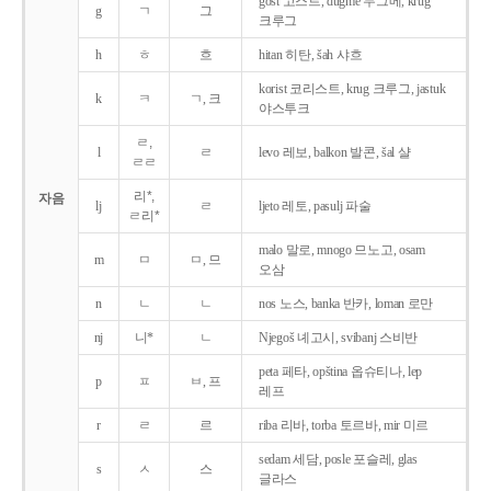
gost 고스트, dugme 두그메, krug
g
ㄱ
그
크루그
h
ㅎ
흐
hitan 히탄, šah 샤흐
korist 코리스트, krug 크루그, jastuk
k
ㅋ
ㄱ, 크
야스투크
ㄹ,
l
ㄹ
levo 레보, balkon 발콘, šal 샬
ㄹㄹ
리*,
자음
lj
ㄹ
ljeto 레토, pasulj 파술
ㄹ리*
malo 말로, mnogo 므노고, osam
m
ㅁ
ㅁ, 므
오삼
n
ㄴ
ㄴ
nos 노스, banka 반카, loman 로만
nj
니*
ㄴ
Njegoš 녜고시, svibanj 스비반
peta 페타, opština 옵슈티나, lep
p
ㅍ
ㅂ, 프
레프
r
ㄹ
르
riba 리바, torba 토르바, mir 미르
sedam 세담, posle 포슬레, glas
s
ㅅ
스
글라스