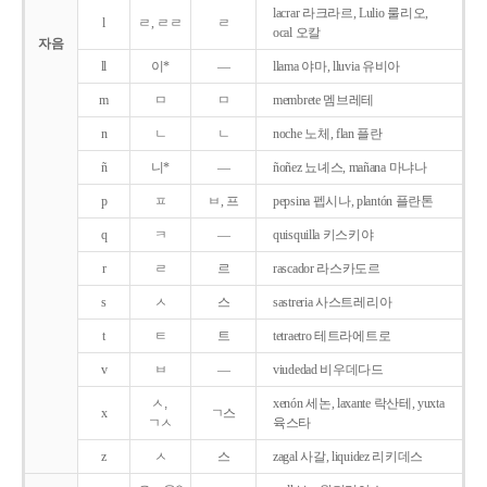
lacrar 라크라르, Lulio 룰리오,
l
ㄹ, ㄹㄹ
ㄹ
ocal 오칼
자음
ll
이*
―
llama 야마, lluvia 유비아
m
ㅁ
ㅁ
membrete 멤브레테
n
ㄴ
ㄴ
noche 노체, flan 플란
ñ
니*
―
ñoñez 뇨녜스, mañana 마냐나
p
ㅍ
ㅂ, 프
pepsina 펩시나, plantón 플란톤
q
ㅋ
―
quisquilla 키스키야
r
ㄹ
르
rascador 라스카도르
s
ㅅ
스
sastreria 사스트레리아
t
ㅌ
트
tetraetro 테트라에트로
v
ㅂ
―
viudedad 비우데다드
ㅅ,
xenón 세논, laxante 락산테, yuxta
x
ㄱ스
ㄱㅅ
육스타
z
ㅅ
스
zagal 사갈, liquidez 리키데스