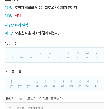
제2항
로마자 이외의 부호는 되도록 사용하지 않는다.
제3항
삭제
제2장 표기 일람
제1항
모음은 다음 각호와 같이 적는다.
1. 단모음
ㅏ
ㅓ
ㅗ
ㅜ
ㅡ
ㅣ
ㅐ
ㅔ
ㅚ
ㅟ
a
eo
o
u
eu
i
ae
e
oe
wi
2. 이중 모음
ㅑ
ㅕ
ㅛ
ㅠ
ㅒ
ㅖ
ㅘ
ㅙ
ㅝ
ㅞ
ㅢ
ya
yeo
yo
yu
yae
ye
wa
wae
wo
we
ui
[붙임 1] ‘ㅢ’는 ‘ㅣ’로 소리 나더라도 ui로 적는다.
(보기) 광희문 Gwanghuimun