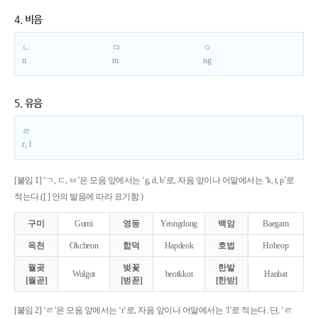
4. 비음
ㄴ
ㅁ
ㅇ
n
m
ng
5. 유음
ㄹ
r, l
[붙임 1] ‘ㄱ, ㄷ, ㅂ’은 모음 앞에서는 ‘g, d, b’로, 자음 앞이나 어말에서는 ‘k, t, p’로
적는다.([ ] 안의 발음에 따라 표기함.)
구미
Gumi
영동
Yeongdong
백암
Baegam
옥천
Okcheon
합덕
Hapdeok
호법
Hobeop
월곶
벚꽃
한밭
Wolgot
beotkkot
Hanbat
[월곧]
[벋꼳]
[한받]
[붙임 2] ‘ㄹ’은 모음 앞에서는 ‘r’로, 자음 앞이나 어말에서는 ‘l’로 적는다. 단, ‘ㄹ