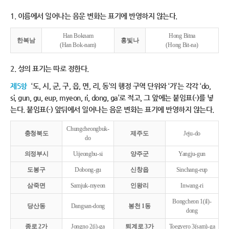
1. 이름에서 일어나는 음운 변화는 표기에 반영하지 않는다.
Han Boknam
Hong Bitna
한복남
홍빛나
(Han Bok-nam)
(Hong Bit-na)
2. 성의 표기는 따로 정한다.
제5항
‘도, 시, 군, 구, 읍, 면, 리, 동’의 행정 구역 단위와 ‘가’는 각각 ‘do,
si, gun, gu, eup, myeon, ri, dong, ga’로 적고, 그 앞에는 붙임표(-)를 넣
는다. 붙임표(-) 앞뒤에서 일어나는 음운 변화는 표기에 반영하지 않는다.
Chungcheongbuk-
충청북도
제주도
Jeju-do
do
의정부시
Uijeongbu-si
양주군
Yangju-gun
도봉구
Dobong-gu
신창읍
Sinchang-eup
삼죽면
Samjuk-myeon
인왕리
Inwang-ri
Bongcheon 1(il)-
당산동
Dangsan-dong
봉천 1동
dong
종로 2가
Jongno 2(i)-ga
퇴계로 3가
Toegyero 3(sam)-ga