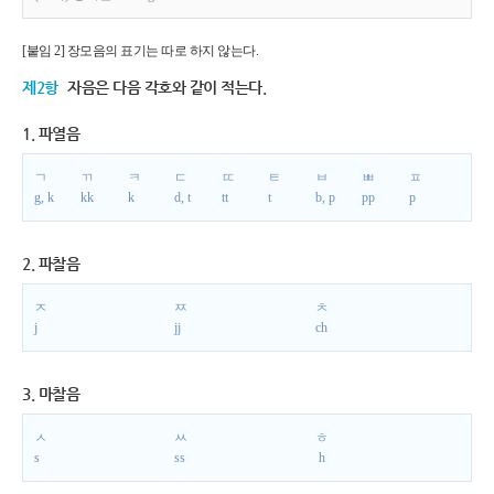
[붙임 2] 장모음의 표기는 따로 하지 않는다.
제2항
자음은 다음 각호와 같이 적는다.
1. 파열음
ㄱ
ㄲ
ㅋ
ㄷ
ㄸ
ㅌ
ㅂ
ㅃ
ㅍ
g, k
kk
k
d, t
tt
t
b, p
pp
p
2. 파찰음
ㅈ
ㅉ
ㅊ
j
jj
ch
3. 마찰음
ㅅ
ㅆ
ㅎ
s
ss
h