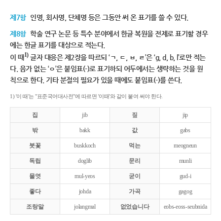
제7항
인명, 회사명, 단체명 등은 그동안 써 온 표기를 쓸 수 있다.
제8항
학술 연구 논문 등 특수 분야에서 한글 복원을 전제로 표기할 경우
에는 한글 표기를 대상으로 적는다.
1)
이 때
글자 대응은 제2장을 따르되 ‘ㄱ, ㄷ, ㅂ, ㄹ’은 ‘g, d, b, l’로만 적는
다. 음가 없는 ‘ㅇ’은 붙임표(-)로 표기하되 어두에서는 생략하는 것을 원
칙으로 한다. 기타 분절의 필요가 있을 때에도 붙임표(-)를 쓴다.
1) '이 때'는 "표준국어대사전"에 따르면 '이때'와 같이 붙여 써야 한다.
집
jib
짚
jip
밖
bakk
값
gabs
붓꽃
buskkoch
먹는
meogneun
독립
doglib
문리
munli
물엿
mul-yeos
굳이
gud-i
좋다
johda
가곡
gagog
조랑말
jolangmal
없었습니다
eobs-eoss-seubnida