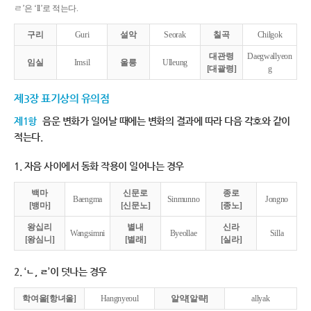
ㄹ’은 ‘ll’로 적는다.
구리
Guri
설악
Seorak
칠곡
Chilgok
대관령
Daegwallyeon
임실
Imsil
울릉
Ulleung
[대괄령]
g
제3장 표기상의 유의점
제1항
음운 변화가 일어날 때에는 변화의 결과에 따라 다음 각호와 같이
적는다.
1. 자음 사이에서 동화 작용이 일어나는 경우
백마
신문로
종로
Baengma
Sinmunno
Jongno
[뱅마]
[신문노]
[종노]
왕십리
별내
신라
Wangsimni
Byeollae
Silla
[왕심니]
[별래]
[실라]
2. ‘ㄴ, ㄹ’이 덧나는 경우
학여울[항녀울]
Hangnyeoul
알약[알략]
allyak