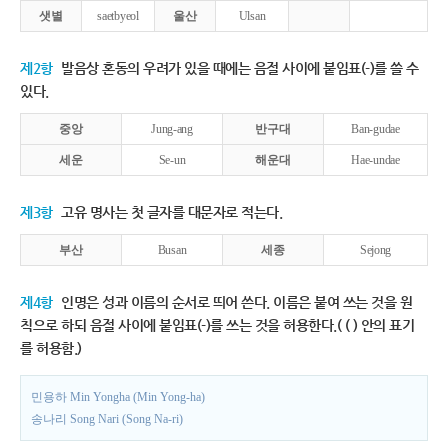
샛별
saetbyeol
울산
Ulsan
제2항
발음상 혼동의 우려가 있을 때에는 음절 사이에 붙임표(-)를 쓸 수
있다.
중앙
Jung-ang
반구대
Ban-gudae
세운
Se-un
해운대
Hae-undae
제3항
고유 명사는 첫 글자를 대문자로 적는다.
부산
Busan
세종
Sejong
제4항
인명은 성과 이름의 순서로 띄어 쓴다. 이름은 붙여 쓰는 것을 원
칙으로 하되 음절 사이에 붙임표(-)를 쓰는 것을 허용한다.( ( ) 안의 표기
를 허용함.)
민용하 Min Yongha (Min Yong-ha)
송나리 Song Nari (Song Na-ri)