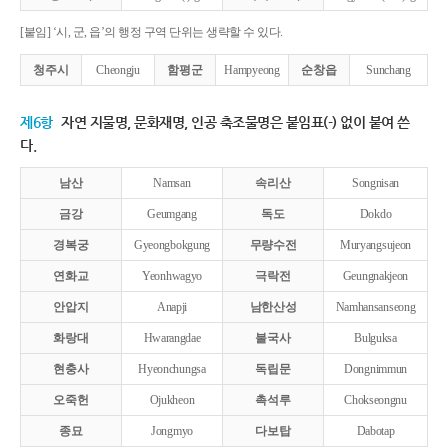
[붙임] ‘시, 군, 읍’의 행정 구역 단위는 생략할 수 있다.
청주시
Cheongju
함평군
Hampyeong
순창읍
Sunchang
제6항
자연 지물명, 문화재명, 인공 축조물명은 붙임표(-) 없이 붙여 쓴
다.
남산
Namsan
속리산
Songnisan
금강
Geumgang
독도
Dokdo
경복궁
Gyeongbokgung
무량수전
Muryangsujeon
연화교
Yeonhwagyo
극락전
Geungnakjeon
안압지
Anapji
남한산성
Namhansanseong
화랑대
Hwarangdae
불국사
Bulguksa
현충사
Hyeonchungsa
독립문
Dongnimmun
오죽헌
Ojukheon
촉석루
Chokseongnu
종묘
Jongmyo
다보탑
Dabotap