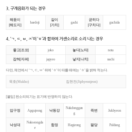
3. 구개음화가 되는 경우
해돋이
같이
굳히다
haedoji
gachi
guchida
[해도지]
[가치]
[구치다]
4. ‘ㄱ, ㄷ, ㅂ, ㅈ’이 ‘ㅎ’과 합하여 거센소리로 소리 나는 경우
좋고[조코]
joko
놓다[노타]
nota
잡혀[자펴]
japyeo
낳지[나치]
nachi
다만, 체언에서 ‘ㄱ, ㄷ, ㅂ’ 뒤에 ‘ㅎ’이 따를 때에는 ‘ㅎ’을 밝혀 적는다.
묵호(Mukho)
집현전(Jiphyeonjeon)
[붙임] 된소리되기는 표기에 반영하지 않는다.
Nakdonggan
압구정
Apgujeong
낙동강
죽변
Jukbyeon
g
Nakseongda
낙성대
합정
Hapjeong
팔당
Paldang
e