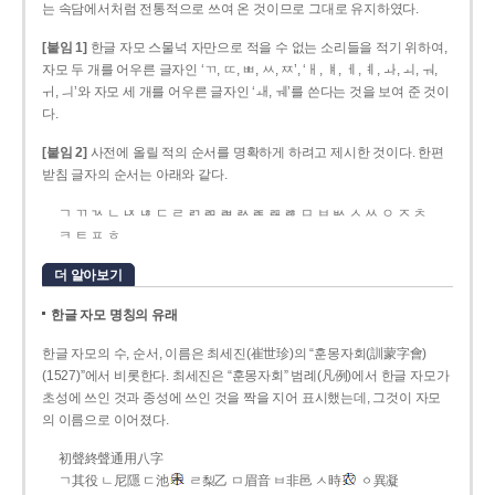
는 속담에서처럼 전통적으로 쓰여 온 것이므로 그대로 유지하였다.
[붙임 1]
한글 자모 스물넉 자만으로 적을 수 없는 소리들을 적기 위하여,
자모 두 개를 어우른 글자인 ‘ㄲ, ㄸ, ㅃ, ㅆ, ㅉ’, ‘ㅐ, ㅒ, ㅔ, ㅖ, ㅘ, ㅚ, ㅝ,
ㅟ, ㅢ’와 자모 세 개를 어우른 글자인 ‘ㅙ, ㅞ’를 쓴다는 것을 보여 준 것이
다.
[붙임 2]
사전에 올릴 적의 순서를 명확하게 하려고 제시한 것이다. 한편
받침 글자의 순서는 아래와 같다.
ㄱ ㄲ ㄳ ㄴ ㄵ ㄶ ㄷ ㄹ ㄺ ㄻ ㄼ ㄽ ㄾ ㄿ ㅀ ㅁ ㅂ ㅄ ㅅ ㅆ ㅇ ㅈ ㅊ
ㅋ ㅌ ㅍ ㅎ
더 알아보기
한글 자모 명칭의 유래
한글 자모의 수, 순서, 이름은 최세진(崔世珍)의 “훈몽자회(訓蒙字會)
(1527)”에서 비롯한다. 최세진은 “훈몽자회” 범례(凡例)에서 한글 자모가
초성에 쓰인 것과 종성에 쓰인 것을 짝을 지어 표시했는데, 그것이 자모
의 이름으로 이어졌다.
初聲終聲通用八字
ㄱ其役 ㄴ尼隱 ㄷ池
ㄹ梨乙 ㅁ眉音 ㅂ非邑 ㅅ時
ㆁ異凝