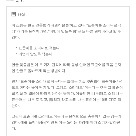
해설
이 조항은 한글 맞춤법의 대원칙을 밝히고 있다. “표준어를 소리대로 적
되”가 기본 원칙이라면, “어법에 맞도록 함”은 또 다른 원칙이라고 할 수
있다.
표준어를 소리대로 적는다.
어법에 맞도록 적는다.
한글 맞춤법은 이 두 가지 원칙에 따라 음성 언어인 표준어를 표음 문자
인 한글로 올바르게 적는 방법이다.
먼저 ‘표준어를 소리대로 적는다’는 말에는 한글 맞춤법이 표준어를 대상
으로 한다는 뜻이 담겨 있다. 그리고 ‘소리대로’ 적는다는 것은 그 표준어
를 적을 때 발음에 따라 적는다는 뜻이다. 이를테면 [나무]라고 소리 나는
표준어는 ‘나무’로 적고, [달리다]라고 소리 나는 표준어는 ‘달리다’로 적
는다.
그런데 표준어를 소리대로 적는다는 원칙만으로 충분하지 않은 경우가
있다. 예를 들어 ‘꽃[花]’이란 단어는 쓰이는 환경에 따라 소리가 달라진
다.