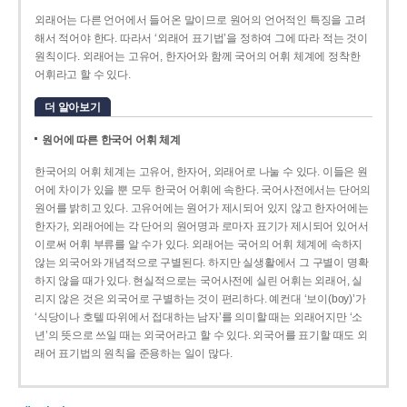
외래어는 다른 언어에서 들어온 말이므로 원어의 언어적인 특징을 고려
해서 적어야 한다. 따라서 ‘외래어 표기법’을 정하여 그에 따라 적는 것이
원칙이다. 외래어는 고유어, 한자어와 함께 국어의 어휘 체계에 정착한
어휘라고 할 수 있다.
더 알아보기
원어에 따른 한국어 어휘 체계
한국어의 어휘 체계는 고유어, 한자어, 외래어로 나눌 수 있다. 이들은 원
어에 차이가 있을 뿐 모두 한국어 어휘에 속한다. 국어사전에서는 단어의
원어를 밝히고 있다. 고유어에는 원어가 제시되어 있지 않고 한자어에는
한자가, 외래어에는 각 단어의 원어명과 로마자 표기가 제시되어 있어서
이로써 어휘 부류를 알 수가 있다. 외래어는 국어의 어휘 체계에 속하지
않는 외국어와 개념적으로 구별된다. 하지만 실생활에서 그 구별이 명확
하지 않을 때가 있다. 현실적으로는 국어사전에 실린 어휘는 외래어, 실
리지 않은 것은 외국어로 구별하는 것이 편리하다. 예컨대 ‘보이(boy)’가
‘식당이나 호텔 따위에서 접대하는 남자’를 의미할 때는 외래어지만 ‘소
년’의 뜻으로 쓰일 때는 외국어라고 할 수 있다. 외국어를 표기할 때도 외
래어 표기법의 원칙을 준용하는 일이 많다.