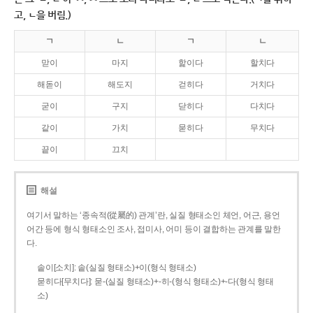
고, ㄴ을 버림.)
ㄱ
ㄴ
ㄱ
ㄴ
맏이
마지
핥이다
할치다
해돋이
해도지
걷히다
거치다
굳이
구지
닫히다
다치다
같이
가치
묻히다
무치다
끝이
끄치
해설
여기서 말하는 ‘종속적(從屬的) 관계’란, 실질 형태소인 체언, 어근, 용언
어간 등에 형식 형태소인 조사, 접미사, 어미 등이 결합하는 관계를 말한
다.
솥이[소치]: 솥(실질 형태소)+이(형식 형태소)
묻히다[무치다]: 묻­-(실질 형태소)+­-히­-(형식 형태소)+-다(형식 형태
소)