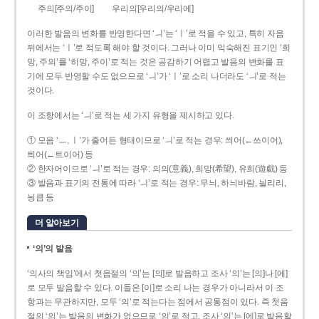
주의[주의/주이]
우리의[우리의/우리에]
이러한 발음의 변화를 반영한다면 ‘ㅢ’는 ‘ㅣ’로 적을 수 있고, 특히 자음
뒤에서는 ‘ㅣ’로 적도록 해야 할 것이다. 그러나 이미 익숙해진 표기인 ‘희
망, 주의’를 ‘히망, 주이’로 적는 것은 공감하기 어렵고 발음의 변화를 표
기에 모두 반영할 수도 없으므로 ‘ㅢ’가 ‘ㅣ’로 소리 나더라도 ‘ㅢ’로 적는
것이다.
이 조항에서는 ‘ㅢ’로 적는 세 가지 유형을 제시하고 있다.
① 모음 ‘ㅡ, ㅣ’가 줄어든 형태이므로 ‘ㅢ’로 적는 경우: 씌어(←쓰이어),
틔어(←트이어) 등
② 한자어이므로 ‘ㅢ’로 적는 경우: 의의(意義), 희망(希望), 유희(遊戱) 등
③ 발음과 표기의 전통에 따라 ‘ㅢ’로 적는 경우: 무늬, 하늬바람, 늴리리,
닁큼 등
더 알아보기
‘의’의 발음
‘의사의 책임’에서 첫음절의 ‘의’는 [의]로 발음하고 조사 ‘의’는 [의]나 [에]
로 모두 발음할 수 있다. 이들은 [이]로 소리 나는 경우가 아니라서 이 조
항과는 무관하지만, 모두 ‘의’로 적는다는 점에서 공통점이 있다. 즉 첫음
절의 ‘의’는 발음의 변화가 없으므로 ‘의’로 적고, 조사 ‘의’는 [에]로 발음할