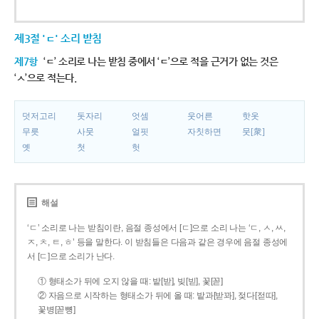
제3절 'ㄷ' 소리 받침
제7항
‘ㄷ’ 소리로 나는 받침 중에서 ‘ㄷ’으로 적을 근거가 없는 것은
‘ㅅ’으로 적는다.
덧저고리
돗자리
엇셈
웃어른
핫옷
무릇
사뭇
얼핏
자칫하면
뭇[衆]
옛
첫
헛
해설
‘ㄷ’ 소리로 나는 받침이란, 음절 종성에서 [ㄷ]으로 소리 나는 ‘ㄷ, ㅅ, ㅆ,
ㅈ, ㅊ, ㅌ, ㅎ’ 등을 말한다. 이 받침들은 다음과 같은 경우에 음절 종성에
서 [ㄷ]으로 소리가 난다.
① 형태소가 뒤에 오지 않을 때: 밭[받], 빚[빋], 꽃[꼳]
② 자음으로 시작하는 형태소가 뒤에 올 때: 밭과[받꽈], 젖다[젇따],
꽃병[꼳뼝]