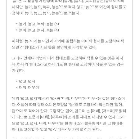
‘늙-’은 그 활용형이 환경에 따라 [늘거], [늘꼬], [늑찌], [능는] 등으로 소리
나지만 ‘늘거, 늘꼬, 늑찌, 능는’으로 적지 않고 ‘늙-’으로 어간의 형태를 고
정하여 ‘늙어, 늙고, 늙지, 늙는’으로 적는다.
늘거, 늘꼬, 늑찌, 능는 (×)
늙어, 늙고, 늙지, 늙는 (○)
이처럼 ‘늙-­’이라는 어간과 거기에 결합하는 어미의 형태를 고정하여 적
으면 각 형태소가 지닌 뜻을 분명하게 파악할 수 있다.
그러나 언제나 어법에 따라 형태소를 고정하여 적을 수 있는 것은 아니
다. 하나의 형태소라고 하더라도 한 형태로 고정하여 적을 수 없는 경우
가 있다.
덥고, 덥지
더워, 더우며
위의 ‘덥고, 덥지’에서의 ‘덥-­’과 ‘더워, 더우며’의 ‘더우-­’는 같은 형태소이
다. 어법에 따라 형태소의 본모양을 ‘덥-­’으로 고정하여 적는다면 ‘덥어,
덥으며’로 적어야 한다. 그렇지만 ‘덥어, 덥으며’는 [더버], [더브며]로 읽히
게 되므로 표준어 [더워], [더우며]의 소리를 제대로 나타낼 수 없다. 그러
므로 ‘덥고, 덥지, 더워, 더우며’는 한 형태소의 활용형이지만 그 형태를
하나로 고정할 수 없고 ‘덥-’, ‘더우-’ 두 가지로 적게 된다.