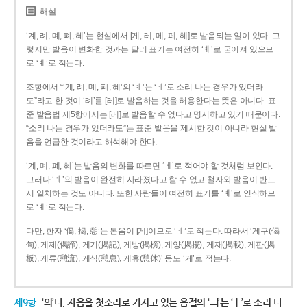
해설
‘계, 례, 몌, 폐, 혜’는 현실에서 [게, 레, 메, 페, 헤]로 발음되는 일이 있다. 그
렇지만 발음이 변화한 것과는 달리 표기는 여전히 ‘ㅖ’로 굳어져 있으므
로 ‘ㅖ’로 적는다.
조항에서 “‘계, 례, 몌, 폐, 혜’의 ‘ㅖ’는 ‘ㅔ’로 소리 나는 경우가 있더라
도”라고 한 것이 ‘례’를 [레]로 발음하는 것을 허용한다는 뜻은 아니다. 표
준 발음법 제5항에서는 [레]로 발음할 수 없다고 명시하고 있기 때문이다.
“소리 나는 경우가 있더라도”는 표준 발음을 제시한 것이 아니라 현실 발
음을 언급한 것이라고 해석해야 한다.
‘계, 몌, 폐, 혜’는 발음의 변화를 따르면 ‘ㅔ’로 적어야 할 것처럼 보인다.
그러나 ‘ㅖ’의 발음이 완전히 사라졌다고 할 수 없고 철자와 발음이 반드
시 일치하는 것도 아니다. 또한 사람들이 여전히 표기를 ‘ㅖ’로 인식하므
로 ‘ㅖ’로 적는다.
다만, 한자 ‘偈, 揭, 憩’는 본음이 [게]이므로 ‘ㅔ’로 적는다. 따라서 ‘게구(偈
句), 게제(偈諦), 게기(揭記), 게방(揭榜), 게양(揭揚), 게재(揭載), 게판(揭
板), 게류(憩流), 게식(憩息), 게휴(憩休)’ 등도 ‘게’로 적는다.
제9항
‘의’나, 자음을 첫소리로 가지고 있는 음절의 ‘ㅢ’는 ‘ㅣ’로 소리 나