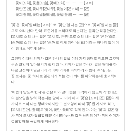
……………
꽃이[꼬치], 꽃을[꼬츨], 꽃에[꼬체]
[꼬ㅊ]
…
꽃만[꼰만], 꽃나무[꼰나무], 꽃놀이[꼰노리]
[꼰]
………
꽃과[꼳꽈], 꽃다발[꼳따발], 꽃밭[꼳빧]
[꼳]
‘꽃’은 ‘꽃이’일 때는 [꼬ㅊ]으로, ‘꽃만’일 때는 [꼰]으로, ‘꽃과’일 때는 [꼳]
으로 소리 난다. 만약 ‘표준어를 소리대로 적는다’는 원칙만 적용한다면,
[꼬치]로 소리 나는 말은 ‘꼬치’로, [꼰만]으로 소리 나는 말은 ‘꼰만’으로,
[꼳꽈]로 소리 나는 말은 ‘꼳꽈’로 적게 되어 ‘꽃[花]’이라는 하나의 말이 여
러 형태로 적히게 된다.
그런데 이처럼 의미가 같은 하나의 말을 여러 가지 형태로 적으면 그것이
무슨 말인지 알아보기가 쉽지 않다. 의미가 같은 하나의 말은 형태를 하
나로 고정하여 일관되게 적어야 의미를 파악하기가 쉽다. 즉 ‘꽃, 꼰,
꼳’보다는 ‘꽃’ 하나로 일관되게 적는 것이 의미를 파악하는 데 효과적이
다.
‘어법에 맞도록 한다’는 것은 이와 같이 뜻을 파악하기 쉽도록 각 형태소
의 본모양을 밝혀 적는다는 말이다. 이에 따라 ‘꽃’은 [꼬ㅊ], [꼰], [꼳]의 세
가지로 소리 나는 형태소이지만 그 본모양에 따라 ‘꽃’ 한 가지로 적고,
[꼬치], [꼰만], [꼳꽈]도 ‘꽃이, 꽃만, 꽃과’로 적게 된다. 이는 ‘꽃’과 같은 명
사 뒤에 조사가 결합할 때뿐 아니라 ‘늙-’과 같은 용언의 어간 뒤에 어미가
결합할 때도 동일하게 적용된다.