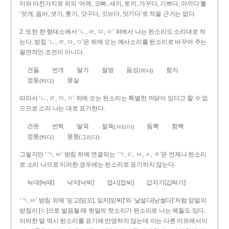
이와 마찬가지로 위의 ‘어깨, 오빠, 새끼, 토끼, 가꾸다, 기쁘다, 아끼다’를
‘엇개, 옵바, 샛기, 톳기, 갓구다, 깃브다, 앗기다’로 적을 근거는 없다.
2. 또한 한 형태소에서 ‘ㄴ, ㄹ, ㅁ, ㅇ’ 뒤에서 나는 된소리도 소리대로 적
는다. 받침 ‘ㄴ, ㄹ, ㅁ, ㅇ’은 뒤에 오는 예사소리를 된소리로 바꾸어 주는
필연적인 조건이 아니다.
건들
번개
딸기
절벙
듬성
함지
(하다)
껑둥
뭉실
(하다)
따라서 ‘ㄴ, ㄹ, ㅁ, ㅇ’ 뒤에 오는 된소리는 특별한 까닭이 있다고 할 수 없
으므로 소리 나는 대로 표기한다.
건뜻
번쩍
딸꾹
절뚝
듬뿍
함빡
(거리다)
껑뚱
뭉뚱
(하다)
(그리다)
그렇지만 ‘ㄱ, ㅂ’ 받침 뒤에 연결되는 ‘ㄱ, ㄷ, ㅂ, ㅅ, ㅈ’은 언제나 된소리
로 소리 나므로 이러한 경우에는 된소리로 표기하지 않는다.
늑대[늑때]
낙지[낙찌]
접시[접씨]
갑자기[갑짜기]
‘ㄱ, ㅂ’ 받침 외에 ‘믿고[믿꼬], 잊지[읻찌]’와 ‘낯설다[낟썰다]’처럼 앞말의
받침이 [ㄷ]으로 발음될 때 뒷말의 첫소리가 된소리로 나는 예들도 있다.
이러한 말 역시 된소리를 표기에 반영하지 않는데 이는 다른 이유에서이