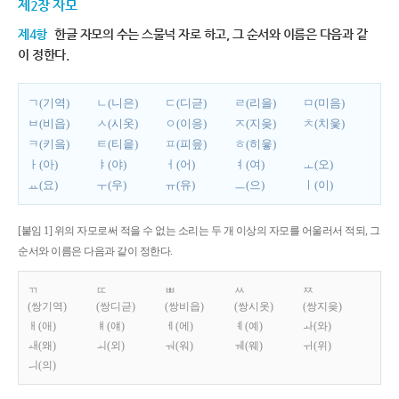
제2장 자모
제4항
한글 자모의 수는 스물넉 자로 하고, 그 순서와 이름은 다음과 같
이 정한다.
ㄱ(기역)
ㄴ(니은)
ㄷ(디귿)
ㄹ(리을)
ㅁ(미음)
ㅂ(비읍)
ㅅ(시옷)
ㅇ(이응)
ㅈ(지읒)
ㅊ(치읓)
ㅋ(키읔)
ㅌ(티읕)
ㅍ(피읖)
ㅎ(히읗)
ㅏ(아)
ㅑ(야)
ㅓ(어)
ㅕ(여)
ㅗ(오)
ㅛ(요)
ㅜ(우)
ㅠ(유)
ㅡ(으)
ㅣ(이)
[붙임 1] 위의 자모로써 적을 수 없는 소리는 두 개 이상의 자모를 어울러서 적되, 그
순서와 이름은 다음과 같이 정한다.
ㄲ
ㄸ
ㅃ
ㅆ
ㅉ
(쌍기역)
(쌍디귿)
(쌍비읍)
(쌍시옷)
(쌍지읒)
ㅐ(애)
ㅒ(얘)
ㅔ(에)
ㅖ(예)
ㅘ(와)
ㅙ(왜)
ㅚ(외)
ㅝ(워)
ㅞ(웨)
ㅟ(위)
ㅢ(의)