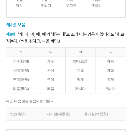
자칫
짓밟다
풋고추
햇곡식
제4절 모음
제8항
‘계, 례, 몌, 폐, 혜’의 ‘ㅖ’는 ‘ㅔ’로 소리 나는 경우가 있더라도 ‘ㅖ’로
적는다. (ㄱ을 취하고, ㄴ을 버림.)
ㄱ
ㄴ
ㄱ
ㄴ
계수(桂樹)
게수
혜택(惠澤)
헤택
사례(謝禮)
사레
계집
게집
연몌(連袂)
연메
핑계
핑게
폐품(廢品)
페품
계시다
게시다
다만, 다음 말은 본음대로 적는다.
게송(偈頌)
게시판(揭示板)
휴게실(休憩室)