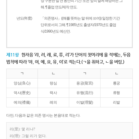
상 구분한 일 년 동안의 기간. 또는 앞의 말에 해당하는 그
해. ¶ 졸업 연도/제작 연도.
년도(年度)
「의존명사」((해를 뜻하는 말 뒤에 쓰여)) 일정한 기간
단위로서의 그해. ¶ 1985년도 출생자/1970년도 졸업
식/1990년도 예산안.
제11항
한자음 ‘랴, 려, 례, 료, 류, 리’가 단어의 첫머리에 올 적에는, 두음
법칙에 따라 ‘야, 여, 예, 요, 유, 이’로 적는다.(ㄱ을 취하고, ㄴ을 버림.)
ㄱ
ㄴ
ㄱ
ㄴ
양심(良心)
량심
용궁(龍宮)
룡궁
역사(歷史)
력사
유행(流行)
류행
예의(禮儀)
례의
이발(理髮)
리발
다만, 다음과 같은 의존 명사는 본음대로 적는다.
리(里): 몇 리냐?
리(理): 그럴 리가 없다.