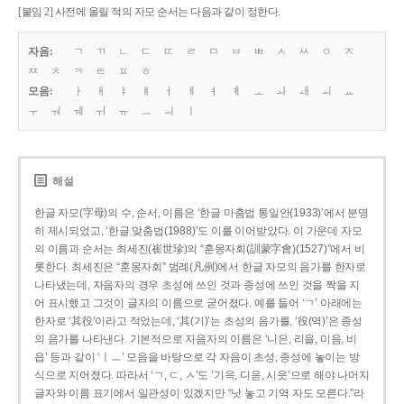
[붙임 2] 사전에 올릴 적의 자모 순서는 다음과 같이 정한다.
자음:
ㄱ
ㄲ
ㄴ
ㄷ
ㄸ
ㄹ
ㅁ
ㅂ
ㅃ
ㅅ
ㅆ
ㅇ
ㅈ
ㅉ
ㅊ
ㅋ
ㅌ
ㅍ
ㅎ
모음:
ㅏ
ㅐ
ㅑ
ㅒ
ㅓ
ㅔ
ㅕ
ㅖ
ㅗ
ㅘ
ㅙ
ㅚ
ㅛ
ㅜ
ㅝ
ㅞ
ㅟ
ㅠ
ㅡ
ㅢ
ㅣ
해설
한글 자모(字母)의 수, 순서, 이름은 ‘한글 마춤법 통일안(1933)’에서 분명
히 제시되었고, ‘한글 맞춤법(1988)’도 이를 이어받았다. 이 가운데 자모
의 이름과 순서는 최세진(崔世珍)의 “훈몽자회(訓蒙字會)(1527)”에서 비
롯한다. 최세진은 “훈몽자회” 범례(凡例)에서 한글 자모의 음가를 한자로
나타냈는데, 자음자의 경우 초성에 쓰인 것과 종성에 쓰인 것을 짝을 지
어 표시했고 그것이 글자의 이름으로 굳어졌다. 예를 들어 ‘ㄱ’ 아래에는
한자로 ‘其役’이라고 적었는데, ‘其(기)’는 초성의 음가를, ‘役(역)’은 종성
의 음가를 나타낸다. 기본적으로 자음자의 이름은 ‘니은, 리을, 미음, 비
읍’ 등과 같이 ‘ㅣㅡ’ 모음을 바탕으로 각 자음이 초성, 종성에 놓이는 방
식으로 지어졌다. 따라서 ‘ㄱ, ㄷ, ㅅ’도 ‘기윽, 디읃, 시읏’으로 해야 나머지
글자와 이름 표기에서 일관성이 있겠지만 “낫 놓고 기역 자도 모른다.”라