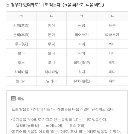
는 경우가 있더라도 ‘ㅢ’로 적는다. (ㄱ을 취하고, ㄴ을 버림.)
ㄱ
ㄴ
ㄱ
ㄴ
의의(意義)
의이
닁큼
닝큼
본의(本義)
본이
띄어쓰기
띠어쓰기
무늬[紋]
무니
씌어
씨어
보늬
보니
틔어
티어
오늬
오니
희망(希望)
히망
하늬바람
하니바람
희다
히다
늴리리
닐리리
유희(遊戱)
유히
해설
표준 발음법 제5항에서는 ‘ㅢ’의 발음을 다음과 같이 규정하고 있다.
① 자음을 첫소리로 가지고 있는 음절의 ‘ㅢ’는 [ㅣ]로 발음한다.
늴리리[닐리리]
씌어[씨어]
유희[유히]
② 단어의 첫음절 이외의 ‘의’는 [이]로, 조사 ‘의’는 [에]로 발음할 수 있다.