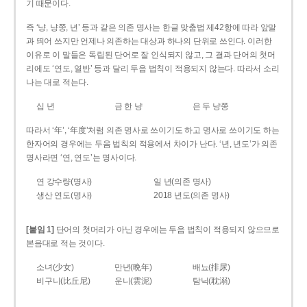
기 때문이다.
즉 ‘냥, 냥쭝, 년’ 등과 같은 의존 명사는 한글 맞춤법 제42항에 따라 앞말
과 띄어 쓰지만 언제나 의존하는 대상과 하나의 단위로 쓰인다. 이러한
이유로 이 말들은 독립된 단어로 잘 인식되지 않고, 그 결과 단어의 첫머
리에도 ‘연도, 열반’ 등과 달리 두음 법칙이 적용되지 않는다. 따라서 소리
나는 대로 적는다.
십 년
금 한 냥
은 두 냥쭝
따라서 ‘年’, ‘年度’처럼 의존 명사로 쓰이기도 하고 명사로 쓰이기도 하는
한자어의 경우에는 두음 법칙의 적용에서 차이가 난다. ‘년, 년도’가 의존
명사라면 ‘연, 연도’는 명사이다.
연 강수량(명사)
일 년(의존 명사)
생산 연도(명사)
2018 년도(의존 명사)
[붙임 1]
단어의 첫머리가 아닌 경우에는 두음 법칙이 적용되지 않으므로
본음대로 적는 것이다.
소녀(少女)
만년(晩年)
배뇨(排尿)
비구니(比丘尼)
운니(雲泥)
탐닉(耽溺)