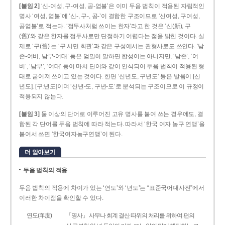
[붙임 2]
‘신-여성, 구-여성, 공-염불’은 이미 두음 법칙이 적용된 자립적인
명사 ‘여성, 염불’에 ‘신-, 구-, 공-’이 결합한 구조이므로 ‘신여성, 구여성,
공염불’로 적는다. ‘접두사처럼 쓰이는 한자’라고 한 것은 ‘신(新), 구
(舊)’와 같은 한자를 접두사로만 단정하기 어렵다는 점을 밝힌 것이다. 실
제로 ‘구(舊)’는 ‘구 시민 회관’과 같은 구성에서는 관형사로도 쓰인다. ‘남
존­-여비, 남부-­여대’ 등은 엄밀히 말하면 합성어는 아니지만, ‘남존’, ‘여
비’, ‘남부’, ‘여대’ 등이 마치 단어와 같이 인식되어 두음 법칙이 적용된 형
태로 굳어져 쓰이고 있는 것이다. 한편 ‘신년도, 구년도’ 등은 발음이 [신
년도], [구ː년도]이며 ‘신년­-도, 구년-­도’로 분석되는 구조이므로 이 규정이
적용되지 않는다.
[붙임 3]
둘 이상의 단어로 이루어진 고유 명사를 붙여 쓰는 경우에도, 결
합된 각 단어를 두음 법칙에 따라 적는다. 따라서 ‘한국 여자 농구 연맹’을
붙여서 쓰면 ‘한국여자농구연맹’이 된다.
더 알아보기
두음 법칙의 적용
두음 법칙의 적용에 차이가 있는 ‘연도’와 ‘년도’는 “표준국어대사전”에서
이러한 차이점을 확인할 수 있다.
연도(年度)
「명사」 사무나 회계 결산 따위의 처리를 위하여 편의