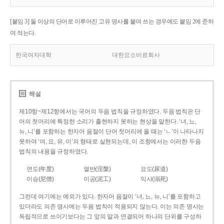
[붙임 3] 둘 이상의 단어로 이루어진 고유 명사를 붙여 쓰는 경우에도 붙임 2에 준하
여 적는다.
한국여자대학
대한요소비료회사
해설
제10항~제12항에서는 국어의 두음 법칙을 규정하였다. 두음 법칙은 단
어의 첫머리에 특정한 소리가 출현하지 못하는 현상을 말한다. ‘녀, 뇨,
뉴, 니’를 포함하는 한자어 음절이 단어 첫머리에 올 때는 ‘ㄴ’이 나타나지
못하여 ‘여, 요, 유, 이’의 형태로 실현되는데, 이 조항에서는 이러한 두음
법칙의 내용을 규정하였다.
연도(年度)
열반(涅槃)
요도(尿道)
이승(尼僧)
이공(泥工)
익사(溺死)
그런데 여기에는 예외가 있다. 한자어 음절이 ‘녀, 뇨, 뉴, 니’를 포함하고
있더라도 의존 명사에는 두음 법칙이 적용되지 않는다. 이는 의존 명사는
독립적으로 쓰이기보다는 그 앞의 말과 연결되어 하나의 단위를 구성하