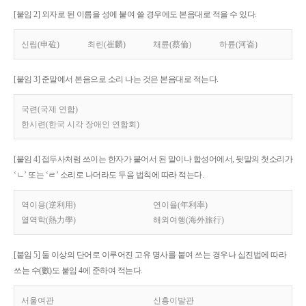
[붙임 2] 외자로 된 이름을 성에 붙여 쓸 경우에도 본음대로 적을 수 있다.
신립(申砬)
최린(崔麟)
채륜(蔡倫)
하륜(河崙)
[붙임 3] 준말에서 본음으로 소리 나는 것은 본음대로 적는다.
국련(국제 연합)
한시련(한국 시각 장애인 연합회)
[붙임 4] 접두사처럼 쓰이는 한자가 붙어서 된 말이나 합성어에서, 뒷말의 첫소리가
‘ㄴ’ 또는 ‘ㄹ’ 소리로 나더라도 두음 법칙에 따라 적는다.
역이용(逆利用)
연이율(年利率)
열역학(熱力學)
해외여행(海外旅行)
[붙임 5] 둘 이상의 단어로 이루어진 고유 명사를 붙여 쓰는 경우나 십진법에 따라
쓰는 수(數)도 붙임 4에 준하여 적는다.
서울여관
신흥이발관