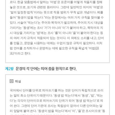
르다. 한글 맞춤법에서 말하는 ‘어법’은 표준어를 어떻게 적을지를 정해
놓은 것으로, 표기와 관련된 원리이다. 그런데 일반적인 의미의 ‘어법’은
‘말의 일정한 법칙’이라는 뜻으로 적용 범위가 무척 넓은 개념이다. 예를
들어 “동생이 밥을 먹는다.”라는 문장에서는 여러 가지 규칙을 찾아볼 수
있다. 서술어 ‘먹는다’는 주어와 목적어가 필요하며, 주어의 지시 대상을
가리키는 ‘동생’에는 조사 ‘가’가 아니라 ‘이’가 붙어야 하고, 목적어의 지
시 대상을 가리키는 ‘밥’에는 조사 ‘를’이 아니라 ‘을’이 붙어야 한다는 등
의 여러 가지 규칙이 적용되어 있는 것이다. 이 외에도 소리를 내고, 단어
를 만들고, 문장을 사용하는 데에는 수없이 많은 규칙이 필요하다. 이처
럼 언어를 조직하거나 운영하는 데에 필요한 규칙을 폭넓게 ‘어법(語
法)’이라고 한다.
제2항
문장의 각 단어는 띄어 씀을 원칙으로 한다.
해설
국어에서 단어를 단위로 띄어쓰기를 하는 것은 단어가 독립적으로 쓰이
는 말의 최소 단위이기 때문이다. ‘동생 밥 먹는다’에서 ‘동생’, ‘밥’, ‘먹는
다’는 각각이 단어이므로 띄어쓰기의 단위가 되어 ‘동생 밥 먹는다’로 띄
어 쓴다. 그런데 단어 가운데 조사는 독립성이 없어서 다른 단어와는 달
리 앞말에 붙여 쓴다. ‘동생이 밥을 먹는다’에서 ‘이’, ‘을’은 조사이므로 ‘동