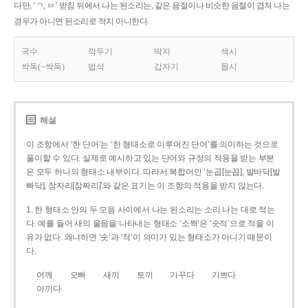
다만, ‘ㄱ, ㅂ’ 받침 뒤에서 나는 된소리는, 같은 음절이나 비슷한 음절이 겹쳐 나는
경우가 아니면 된소리로 적지 아니한다.
국수
깍두기
딱지
색시
싹둑(~싹둑)
법석
갑자기
몹시
해설
이 조항에서 ‘한 단어’는 ‘한 형태소로 이루어진 단어’를 의미하는 것으로
풀이할 수 있다. 실제로 예시하고 있는 단어와 규정의 적용을 받는 부분
은 모두 하나의 형태소 내부이다. 따라서 복합어인 ‘눈곱[눈꼽], 발바닥[발
빠닥], 잠자리[잠짜리]’와 같은 표기는 이 조항의 적용을 받지 않는다.
1. 한 형태소 안의 두 모음 사이에서 나는 된소리는 소리 나는 대로 적는
다. 예를 들어 새의 울음을 나타내는 형태소 ‘소쩍’은 ‘솟적’으로 적을 이
유가 없다. 왜냐하면 ‘솟’과 ‘적’이 의미가 있는 형태소가 아니기 때문이
다.
어깨
오빠
새끼
토끼
가꾸다
기쁘다
아끼다