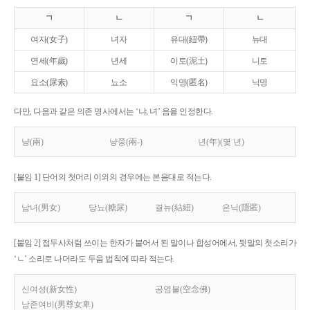
ㄱ
ㄴ
ㄱ
ㄴ
여자(女子)
녀자
유대(紐帶)
뉴대
연세(年歲)
년세
이토(泥土)
니토
요소(尿素)
뇨소
익명(匿名)
닉명
다만, 다음과 같은 의존 명사에서는 ‘냐, 녀’ 음을 인정한다.
냥(兩)
냥쭝(兩-)
년(年)(몇 년)
[붙임 1] 단어의 첫머리 이외의 경우에는 본음대로 적는다.
남녀(男女)
당뇨(糖尿)
결뉴(結紐)
은닉(隱匿)
[붙임 2] 접두사처럼 쓰이는 한자가 붙어서 된 말이나 합성어에서, 뒷말의 첫소리가
‘ㄴ’ 소리로 나더라도 두음 법칙에 따라 적는다.
신여성(新女性)
공염불(空念佛)
남존여비(男尊女卑)