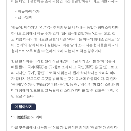
이는 체언에 결합하는 조사나 용언 어간에 결합하는 어미도 마찬가지다.
하늘이/바다가
잡아/접어
‘하늘이, 바다가’의 ‘이/가’는 주격의 뜻을 나타내는 동일한 형태소이지만
하나로 고정해서 적을 수가 없다. ‘잡-, 접-’에 결합하는 ‘-고’는 ‘잡고, 접
고’처럼 하나의 형태로만 실현되지만 ‘-아/-어’는 하나의 형태소인데도 ‘잡
아, 접어’와 같이 다르게 실현된다. 이는 달리 소리 나는 형태들을 하나의
형태소로 모두 적을 수 없어서 소리 나는 대로 적는 경우이다.
한편 한자어는 이러한 원리와 관계없이 각 글자의 소리를 밝혀 적는다.
예를 들어 ‘국어(國語)’는 [구거]로 소리 나고 ‘국민(國民)’은 [궁민]으로 소
리 나지만 ‘구거’, ‘궁민’으로 적지 않는다. 한자 하나하나는 소리와 의미
가 정해져 있으므로 그것을 밝혀 적는 것이 독서에 효율적이다. 즉 한자
‘국(國)’, ‘어(語)’, ‘민(民)’은 ‘나라 국’, ‘말씀 어’, ‘백성 민’과 같이 소리와 의
미가 정해져 있으므로 그 독립적인 소리와 의미를 알 수 있도록 ‘국어, 국
민’으로 적는다.
더 알아보기
‘어법(語法)’의 의미
한글 맞춤법에서 사용되는 ‘어법’과 일반적인 의미의 ‘어법’은 개념이 다