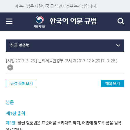
이 누리집은 대한민국 공식 전자정부 누리집입니다.
한글 맞춤법
[시행 2017. 3. 28.] 문화체육관광부 고시 제2017-12호(2017. 3. 28.)
규정 목록 보기
해설 닫기
본문
제1장 총칙
제1항
한글 맞춤법은 표준어를 소리대로 적되, 어법에 맞도록 함을 원칙
으로 한다.