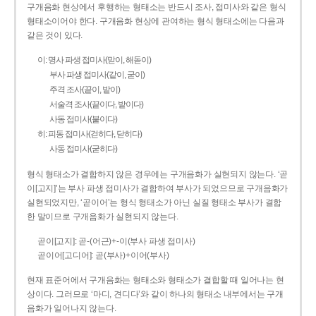
구개음화 현상에서 후행하는 형태소는 반드시 조사, 접미사와 같은 형식
형태소이어야 한다. 구개음화 현상에 관여하는 형식 형태소에는 다음과
같은 것이 있다.
이: 명사 파생 접미사(맏이, 해돋이)
부사 파생 접미사(같이, 굳이)
주격 조사(끝이, 밭이)
서술격 조사(끝이다, 밭이다)
사동 접미사(붙이다)
히: 피동 접미사(걷히다, 닫히다)
사동 접미사(굳히다)
형식 형태소가 결합하지 않은 경우에는 구개음화가 실현되지 않는다. ‘곧
이[고지]’는 부사 파생 접미사가 결합하여 부사가 되었으므로 구개음화가
실현되었지만, ‘곧이어’는 형식 형태소가 아닌 실질 형태소 부사가 결합
한 말이므로 구개음화가 실현되지 않는다.
곧이[고지]: 곧-­(어근)+­-이(부사 파생 접미사)
곧이어[고디어]: 곧(부사)+이어(부사)
현재 표준어에서 구개음화는 형태소와 형태소가 결합할 때 일어나는 현
상이다. 그러므로 ‘마디, 견디다’와 같이 하나의 형태소 내부에서는 구개
음화가 일어나지 않는다.