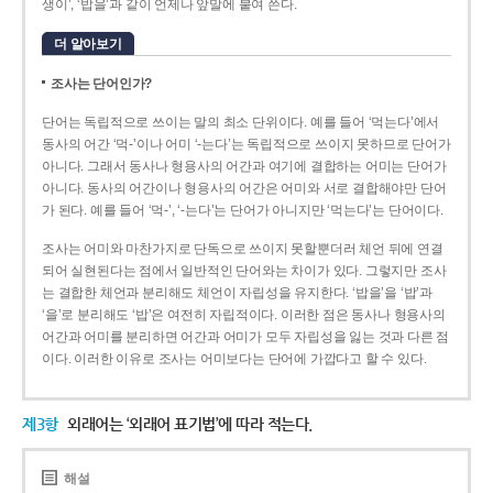
생이’, ‘밥을’과 같이 언제나 앞말에 붙여 쓴다.
더 알아보기
조사는 단어인가?
단어는 독립적으로 쓰이는 말의 최소 단위이다. 예를 들어 ‘먹는다’에서
동사의 어간 ‘먹-­’이나 어미 ‘­-는다’는 독립적으로 쓰이지 못하므로 단어가
아니다. 그래서 동사나 형용사의 어간과 여기에 결합하는 어미는 단어가
아니다. 동사의 어간이나 형용사의 어간은 어미와 서로 결합해야만 단어
가 된다. 예를 들어 ‘먹-’, ‘-는다’는 단어가 아니지만 ‘먹는다’는 단어이다.
조사는 어미와 마찬가지로 단독으로 쓰이지 못할뿐더러 체언 뒤에 연결
되어 실현된다는 점에서 일반적인 단어와는 차이가 있다. 그렇지만 조사
는 결합한 체언과 분리해도 체언이 자립성을 유지한다. ‘밥을’을 ‘밥’과
‘을’로 분리해도 ‘밥’은 여전히 자립적이다. 이러한 점은 동사나 형용사의
어간과 어미를 분리하면 어간과 어미가 모두 자립성을 잃는 것과 다른 점
이다. 이러한 이유로 조사는 어미보다는 단어에 가깝다고 할 수 있다.
제3항
외래어는 ‘외래어 표기법’에 따라 적는다.
해설