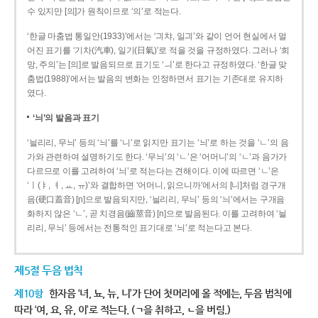
수 있지만 [의]가 원칙이므로 ‘의’로 적는다.
‘한글 마춤법 통일안(1933)’에서는 ‘긔챠, 일긔’와 같이 언어 현실에서 멀
어진 표기를 ‘기차(汽車), 일기(日氣)’로 적을 것을 규정하였다. 그러나 ‘희
망, 주의’는 [의]로 발음되므로 표기도 ‘ㅢ’로 한다고 규정하였다. ‘한글 맞
춤법(1988)’에서는 발음의 변화는 인정하면서 표기는 기존대로 유지하
였다.
‘늬’의 발음과 표기
‘늴리리, 무늬’ 등의 ‘늬’를 ‘니’로 읽지만 표기는 ‘늬’로 하는 것을 ‘ㄴ’의 음
가와 관련하여 설명하기도 한다. ‘무늬’의 ‘ㄴ’은 ‘어머니’의 ‘ㄴ’과 음가가
다르므로 이를 고려하여 ‘늬’로 적는다는 견해이다. 이에 따르면 ‘ㄴ’은
‘ㅣ(ㅑ, ㅕ, ㅛ, ㅠ)’와 결합하면 ‘어머니, 읽으니까’에서의 [니]처럼 경구개
음(硬口蓋音) [ɲ]으로 발음되지만, ‘늴리리, 무늬’ 등의 ‘늬’에서는 구개음
화하지 않은 ‘ㄴ’, 곧 치경음(齒莖音) [n]으로 발음된다. 이를 고려하여 ‘늴
리리, 무늬’ 등에서는 전통적인 표기대로 ‘늬’로 적는다고 본다.
제5절 두음 법칙
제10항
한자음 ‘녀, 뇨, 뉴, 니’가 단어 첫머리에 올 적에는, 두음 법칙에
따라 ‘여, 요, 유, 이’로 적는다. (ㄱ을 취하고, ㄴ을 버림.)