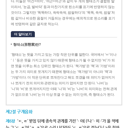
다. 이들은 ‘어간+어미’, ‘어근+어근’과 같이 두 개의 형태소가 결합된 말
이라서, ‘눈곱, 발바닥’ 등과 마찬가지로 된소리를 표기에 반영하지 않는
것이다. 그렇지만 ‘똑똑하다, 쓱싹쓱싹, 쌉쌀하다’의 ‘똑똑, 쓱싹, 쌉쌀’처
럼 같거나 비슷한 음절이 거듭되는 경우에는 예외적으로 된소리를 표기
에 반영하여 같은 글자로 적는다.
더 알아보기
형태소(形態素)란?
‘형태소’는 뜻을 가지고 있는 가장 작은 단위를 말한다. 국어에서 ‘ㅂ’이나
‘ㅣ’ 등은 뜻을 가지고 있지 않기 때문에 형태소가 될 수 없지만 ‘비’가 되
면 뜻을 이루는 최소 단위인 형태소가 된다. ‘책가방’은 ‘책’과 ‘가방’이라
는 두 가지 의미로 쪼개지기 때문에 형태소는 ‘책가방’이 아니라 ‘책’과
‘가방’이다. 더 작은 단위로 쪼개진다고 해도 쪼갰을 때 의미가 없어지거
나 쪼개기 전의 의미와 관련되는 의미가 없어지면 안 된다. ‘나비’는
‘나’와 ‘비’로 쪼개어지지만 이때 ‘나’와 ‘비’는 ‘나비’의 의미와는 전혀 관계
가 없으므로 ‘나비’는 더 이상 쪼갤 수 없는 의미 단위, 즉 형태소가 된다.
제2절 구개음화
제6항
‘ㄷ, ㅌ’ 받침 뒤에 종속적 관계를 가진 ‘- 이(-)’나 ‘- 히 -’가 올 적에
는 그 ‘ㄷ, ㅌ’이 ‘ㅈ, ㅊ’으로 소리 나더라도 ‘ㄷ, ㅌ’으로 적는다.(ㄱ을 취하