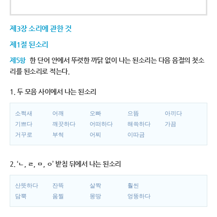
제3장 소리에 관한 것
제1절 된소리
제5항
한 단어 안에서 뚜렷한 까닭 없이 나는 된소리는 다음 음절의 첫소
리를 된소리로 적는다.
1. 두 모음 사이에서 나는 된소리
소쩍새
어깨
오빠
으뜸
아끼다
기쁘다
깨끗하다
어떠하다
해쓱하다
가끔
거꾸로
부썩
어찌
이따금
2. ‘ㄴ, ㄹ, ㅁ, ㅇ’ 받침 뒤에서 나는 된소리
산뜻하다
잔뜩
살짝
훨씬
담뿍
움찔
몽땅
엉뚱하다