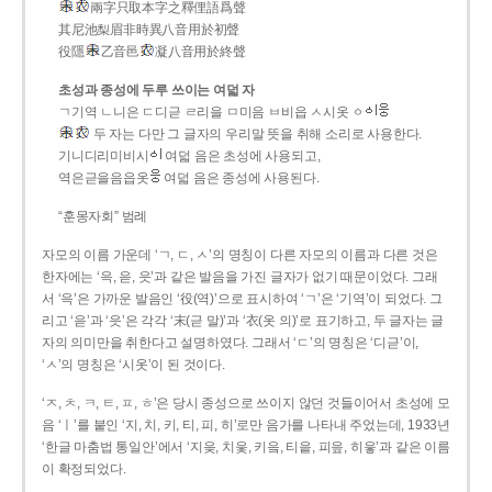
兩字只取本字之釋俚語爲聲
其尼池梨眉非時異八音用於初聲
役隱
乙音邑
凝八音用於終聲
초성과 종성에 두루 쓰이는 여덟 자
ㄱ기역 ㄴ니은 ㄷ디귿 ㄹ리을 ㅁ미음 ㅂ비읍 ㅅ시옷 ㆁ
두 자는 다만 그 글자의 우리말 뜻을 취해 소리로 사용한다.
기니디리미비시
여덟 음은 초성에 사용되고,
역은귿을음읍옷
여덟 음은 종성에 사용된다.
“훈몽자회” 범례
자모의 이름 가운데 ‘ㄱ, ㄷ, ㅅ’의 명칭이 다른 자모의 이름과 다른 것은
한자에는 ‘윽, 읃, 읏’과 같은 발음을 가진 글자가 없기 때문이었다. 그래
서 ‘윽’은 가까운 발음인 ‘役(역)’으로 표시하여 ‘ㄱ’은 ‘기역’이 되었다. 그
리고 ‘읃’과 ‘읏’은 각각 ‘末(귿 말)’과 ‘衣(옷 의)’로 표기하고, 두 글자는 글
자의 의미만을 취한다고 설명하였다. 그래서 ‘ㄷ’의 명칭은 ‘디귿’이,
‘ㅅ’의 명칭은 ‘시옷’이 된 것이다.
‘ㅈ, ㅊ, ㅋ, ㅌ, ㅍ, ㅎ’은 당시 종성으로 쓰이지 않던 것들이어서 초성에 모
음 ‘ㅣ’를 붙인 ‘지, 치, 키, 티, 피, 히’로만 음가를 나타내 주었는데, 1933년
‘한글 마춤법 통일안’에서 ‘지읒, 치읓, 키읔, 티읕, 피읖, 히읗’과 같은 이름
이 확정되었다.