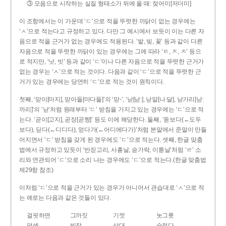
③ 모음으로 시작하는 실질 형태소가 뒤에 올 때: 젖어미[저더미]
이 조항에서는 이 가운데 ‘ㄷ’으로 적을 뚜렷한 까닭이 없는 경우에는
‘ㅅ’으로 적는다고 규정하고 있다. 다만 그 예시에서 보듯이 이는 다른 자
음으로 적을 근거가 없는 경우에도 적용된다. ‘밭, 빚, 꽃’ 등과 같이 다른
자음으로 적을 뚜렷한 까닭이 있는 경우에는 그에 따라 ‘ㅌ, ㅈ, ㅊ’ 등으
로 적지만, ‘낫, 빗’ 등과 같이 ‘ㄷ’이나 다른 자음으로 적을 뚜렷한 근거가
없는 경우는 ‘ㅅ’으로 적는 것이다. 다음과 같이 ‘ㄷ’으로 적을 뚜렷한 근
거가 있는 경우에는 당연히 ‘ㄷ’으로 적는 것이 원칙이다.
첫째, ‘맏이[마지], 맏아들[마다들]’의 ‘맏-’, ‘낟[낟ː], 낟알[나ː달], 낟가리[낟ː
까리]’의 ‘낟’처럼 원래부터 ‘ㄷ’ 받침을 가지고 있는 경우에는 ‘ㄷ’으로 적
는다. ‘곧이[고지], 곧장[곧짱]’ 등도 이에 해당한다. 둘째, ‘돋보다(←도두
보다), 딛다(←디디다), 얻다가(←어디에다가)’처럼 본말에서 준말이 만들
어지면서 ‘ㄷ’ 받침을 갖게 된 경우에도 ‘ㄷ’으로 적는다. 셋째, 한글 맞춤
법에서 규정하고 있듯이 ‘반짇고리, 사흗날, 숟가락, 이튿날’처럼 ‘ㄹ’ 소
리와 연관되어 ‘ㄷ’으로 소리 나는 경우에도 ‘ㄷ’으로 적는다.(한글 맞춤법
제29항 참조)
이처럼 ‘ㄷ’으로 적을 근거가 있는 경우가 아니어서 관습대로 ‘ㅅ’으로 적
는 예로는 다음과 같은 것들이 있다.
걸핏하면
그까짓
기껏
놋그릇
덧셈
빗장
삿대
숫접다