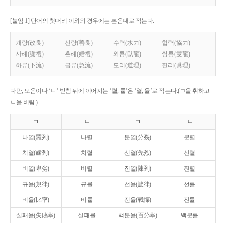
[붙임 1] 단어의 첫머리 이외의 경우에는 본음대로 적는다.
개량(改良)
선량(善良)
수력(水力)
협력(協力)
사례(謝禮)
혼례(婚禮)
와룡(臥龍)
쌍룡(雙龍)
하류(下流)
급류(急流)
도리(道理)
진리(眞理)
다만, 모음이나 ‘ㄴ’ 받침 뒤에 이어지는 ‘렬, 률’은 ‘열, 율’로 적는다.(ㄱ을 취하고
ㄴ을 버림.)
ㄱ
ㄴ
ㄱ
ㄴ
나열(羅列)
나렬
분열(分裂)
분렬
치열(齒列)
치렬
선열(先烈)
선렬
비열(卑劣)
비렬
진열(陳列)
진렬
규율(規律)
규률
선율(旋律)
선률
비율(比率)
비률
전율(戰慄)
전률
실패율(失敗率)
실패률
백분율(百分率)
백분률