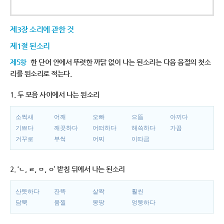
제3장 소리에 관한 것
제1절 된소리
제5항
한 단어 안에서 뚜렷한 까닭 없이 나는 된소리는 다음 음절의 첫소
리를 된소리로 적는다.
1. 두 모음 사이에서 나는 된소리
소쩍새
어깨
오빠
으뜸
아끼다
기쁘다
깨끗하다
어떠하다
해쓱하다
가끔
거꾸로
부썩
어찌
이따금
2. ‘ㄴ, ㄹ, ㅁ, ㅇ’ 받침 뒤에서 나는 된소리
산뜻하다
잔뜩
살짝
훨씬
담뿍
움찔
몽땅
엉뚱하다