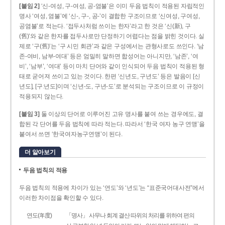
[붙임 2]
‘신-여성, 구-여성, 공-염불’은 이미 두음 법칙이 적용된 자립적인
명사 ‘여성, 염불’에 ‘신-, 구-, 공-’이 결합한 구조이므로 ‘신여성, 구여성,
공염불’로 적는다. ‘접두사처럼 쓰이는 한자’라고 한 것은 ‘신(新), 구
(舊)’와 같은 한자를 접두사로만 단정하기 어렵다는 점을 밝힌 것이다. 실
제로 ‘구(舊)’는 ‘구 시민 회관’과 같은 구성에서는 관형사로도 쓰인다. ‘남
존­-여비, 남부-­여대’ 등은 엄밀히 말하면 합성어는 아니지만, ‘남존’, ‘여
비’, ‘남부’, ‘여대’ 등이 마치 단어와 같이 인식되어 두음 법칙이 적용된 형
태로 굳어져 쓰이고 있는 것이다. 한편 ‘신년도, 구년도’ 등은 발음이 [신
년도], [구ː년도]이며 ‘신년­-도, 구년-­도’로 분석되는 구조이므로 이 규정이
적용되지 않는다.
[붙임 3]
둘 이상의 단어로 이루어진 고유 명사를 붙여 쓰는 경우에도, 결
합된 각 단어를 두음 법칙에 따라 적는다. 따라서 ‘한국 여자 농구 연맹’을
붙여서 쓰면 ‘한국여자농구연맹’이 된다.
더 알아보기
두음 법칙의 적용
두음 법칙의 적용에 차이가 있는 ‘연도’와 ‘년도’는 “표준국어대사전”에서
이러한 차이점을 확인할 수 있다.
연도(年度)
「명사」 사무나 회계 결산 따위의 처리를 위하여 편의