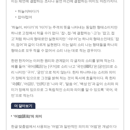
이는 체언에 결합하는 조사나 용언 어간에 결합하는 어미도 마찬가지다.
하늘이/바다가
잡아/접어
‘하늘이, 바다가’의 ‘이/가’는 주격의 뜻을 나타내는 동일한 형태소이지만
하나로 고정해서 적을 수가 없다. ‘잡-, 접-’에 결합하는 ‘-고’는 ‘잡고, 접
고’처럼 하나의 형태로만 실현되지만 ‘-아/-어’는 하나의 형태소인데도 ‘잡
아, 접어’와 같이 다르게 실현된다. 이는 달리 소리 나는 형태들을 하나의
형태소로 모두 적을 수 없어서 소리 나는 대로 적는 경우이다.
한편 한자어는 이러한 원리와 관계없이 각 글자의 소리를 밝혀 적는다.
예를 들어 ‘국어(國語)’는 [구거]로 소리 나고 ‘국민(國民)’은 [궁민]으로 소
리 나지만 ‘구거’, ‘궁민’으로 적지 않는다. 한자 하나하나는 소리와 의미
가 정해져 있으므로 그것을 밝혀 적는 것이 독서에 효율적이다. 즉 한자
‘국(國)’, ‘어(語)’, ‘민(民)’은 ‘나라 국’, ‘말씀 어’, ‘백성 민’과 같이 소리와 의
미가 정해져 있으므로 그 독립적인 소리와 의미를 알 수 있도록 ‘국어, 국
민’으로 적는다.
더 알아보기
‘어법(語法)’의 의미
한글 맞춤법에서 사용되는 ‘어법’과 일반적인 의미의 ‘어법’은 개념이 다