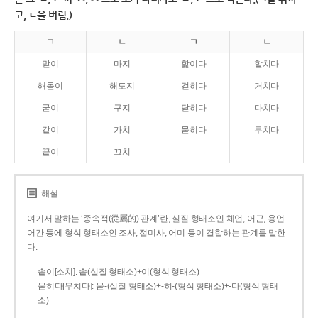
고, ㄴ을 버림.)
ㄱ
ㄴ
ㄱ
ㄴ
맏이
마지
핥이다
할치다
해돋이
해도지
걷히다
거치다
굳이
구지
닫히다
다치다
같이
가치
묻히다
무치다
끝이
끄치
해설
여기서 말하는 ‘종속적(從屬的) 관계’란, 실질 형태소인 체언, 어근, 용언
어간 등에 형식 형태소인 조사, 접미사, 어미 등이 결합하는 관계를 말한
다.
솥이[소치]: 솥(실질 형태소)+이(형식 형태소)
묻히다[무치다]: 묻­-(실질 형태소)+­-히­-(형식 형태소)+-다(형식 형태
소)