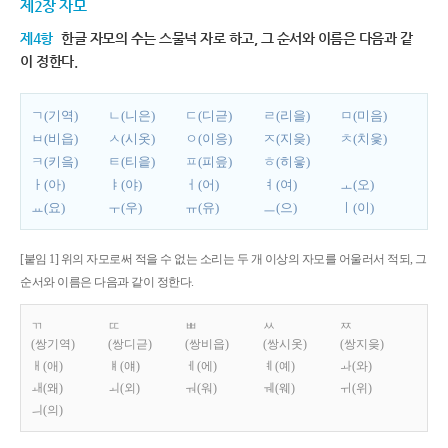
제2장 자모
제4항
한글 자모의 수는 스물넉 자로 하고, 그 순서와 이름은 다음과 같
이 정한다.
ㄱ(기역)
ㄴ(니은)
ㄷ(디귿)
ㄹ(리을)
ㅁ(미음)
ㅂ(비읍)
ㅅ(시옷)
ㅇ(이응)
ㅈ(지읒)
ㅊ(치읓)
ㅋ(키읔)
ㅌ(티읕)
ㅍ(피읖)
ㅎ(히읗)
ㅏ(아)
ㅑ(야)
ㅓ(어)
ㅕ(여)
ㅗ(오)
ㅛ(요)
ㅜ(우)
ㅠ(유)
ㅡ(으)
ㅣ(이)
[붙임 1] 위의 자모로써 적을 수 없는 소리는 두 개 이상의 자모를 어울러서 적되, 그
순서와 이름은 다음과 같이 정한다.
ㄲ
ㄸ
ㅃ
ㅆ
ㅉ
(쌍기역)
(쌍디귿)
(쌍비읍)
(쌍시옷)
(쌍지읒)
ㅐ(애)
ㅒ(얘)
ㅔ(에)
ㅖ(예)
ㅘ(와)
ㅙ(왜)
ㅚ(외)
ㅝ(워)
ㅞ(웨)
ㅟ(위)
ㅢ(의)