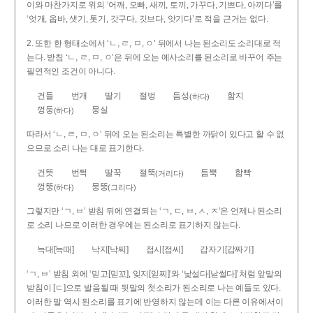
이와 마찬가지로 위의 ‘어깨, 오빠, 새끼, 토끼, 가꾸다, 기쁘다, 아끼다’를
‘엇개, 옵바, 샛기, 톳기, 갓구다, 깃브다, 앗기다’로 적을 근거는 없다.
2. 또한 한 형태소에서 ‘ㄴ, ㄹ, ㅁ, ㅇ’ 뒤에서 나는 된소리도 소리대로 적
는다. 받침 ‘ㄴ, ㄹ, ㅁ, ㅇ’은 뒤에 오는 예사소리를 된소리로 바꾸어 주는
필연적인 조건이 아니다.
건들
번개
딸기
절벙
듬성
함지
(하다)
껑둥
뭉실
(하다)
따라서 ‘ㄴ, ㄹ, ㅁ, ㅇ’ 뒤에 오는 된소리는 특별한 까닭이 있다고 할 수 없
으므로 소리 나는 대로 표기한다.
건뜻
번쩍
딸꾹
절뚝
듬뿍
함빡
(거리다)
껑뚱
뭉뚱
(하다)
(그리다)
그렇지만 ‘ㄱ, ㅂ’ 받침 뒤에 연결되는 ‘ㄱ, ㄷ, ㅂ, ㅅ, ㅈ’은 언제나 된소리
로 소리 나므로 이러한 경우에는 된소리로 표기하지 않는다.
늑대[늑때]
낙지[낙찌]
접시[접씨]
갑자기[갑짜기]
‘ㄱ, ㅂ’ 받침 외에 ‘믿고[믿꼬], 잊지[읻찌]’와 ‘낯설다[낟썰다]’처럼 앞말의
받침이 [ㄷ]으로 발음될 때 뒷말의 첫소리가 된소리로 나는 예들도 있다.
이러한 말 역시 된소리를 표기에 반영하지 않는데 이는 다른 이유에서이