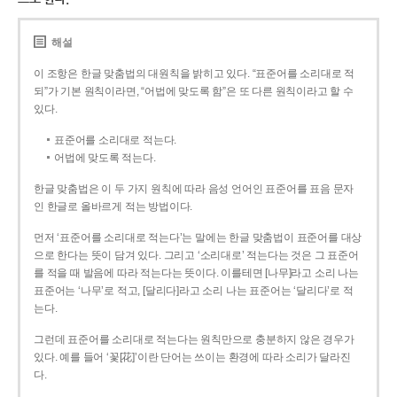
해설
이 조항은 한글 맞춤법의 대원칙을 밝히고 있다. “표준어를 소리대로 적
되”가 기본 원칙이라면, “어법에 맞도록 함”은 또 다른 원칙이라고 할 수
있다.
표준어를 소리대로 적는다.
어법에 맞도록 적는다.
한글 맞춤법은 이 두 가지 원칙에 따라 음성 언어인 표준어를 표음 문자
인 한글로 올바르게 적는 방법이다.
먼저 ‘표준어를 소리대로 적는다’는 말에는 한글 맞춤법이 표준어를 대상
으로 한다는 뜻이 담겨 있다. 그리고 ‘소리대로’ 적는다는 것은 그 표준어
를 적을 때 발음에 따라 적는다는 뜻이다. 이를테면 [나무]라고 소리 나는
표준어는 ‘나무’로 적고, [달리다]라고 소리 나는 표준어는 ‘달리다’로 적
는다.
그런데 표준어를 소리대로 적는다는 원칙만으로 충분하지 않은 경우가
있다. 예를 들어 ‘꽃[花]’이란 단어는 쓰이는 환경에 따라 소리가 달라진
다.