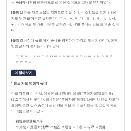
는 속담에서처럼 전통적으로 쓰여 온 것이므로 그대로 유지하였다.
[붙임 1]
한글 자모 스물넉 자만으로 적을 수 없는 소리들을 적기 위하여,
자모 두 개를 어우른 글자인 ‘ㄲ, ㄸ, ㅃ, ㅆ, ㅉ’, ‘ㅐ, ㅒ, ㅔ, ㅖ, ㅘ, ㅚ, ㅝ,
ㅟ, ㅢ’와 자모 세 개를 어우른 글자인 ‘ㅙ, ㅞ’를 쓴다는 것을 보여 준 것이
다.
[붙임 2]
사전에 올릴 적의 순서를 명확하게 하려고 제시한 것이다. 한편
받침 글자의 순서는 아래와 같다.
ㄱ ㄲ ㄳ ㄴ ㄵ ㄶ ㄷ ㄹ ㄺ ㄻ ㄼ ㄽ ㄾ ㄿ ㅀ ㅁ ㅂ ㅄ ㅅ ㅆ ㅇ ㅈ ㅊ
ㅋ ㅌ ㅍ ㅎ
더 알아보기
한글 자모 명칭의 유래
한글 자모의 수, 순서, 이름은 최세진(崔世珍)의 “훈몽자회(訓蒙字會)
(1527)”에서 비롯한다. 최세진은 “훈몽자회” 범례(凡例)에서 한글 자모가
초성에 쓰인 것과 종성에 쓰인 것을 짝을 지어 표시했는데, 그것이 자모
의 이름으로 이어졌다.
初聲終聲通用八字
ㄱ其役 ㄴ尼隱 ㄷ池
ㄹ梨乙 ㅁ眉音 ㅂ非邑 ㅅ時
ㆁ異凝