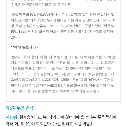
수 있지만 [의]가 원칙이므로 ‘의’로 적는다.
‘한글 마춤법 통일안(1933)’에서는 ‘긔챠, 일긔’와 같이 언어 현실에서 멀
어진 표기를 ‘기차(汽車), 일기(日氣)’로 적을 것을 규정하였다. 그러나 ‘희
망, 주의’는 [의]로 발음되므로 표기도 ‘ㅢ’로 한다고 규정하였다. ‘한글 맞
춤법(1988)’에서는 발음의 변화는 인정하면서 표기는 기존대로 유지하
였다.
‘늬’의 발음과 표기
‘늴리리, 무늬’ 등의 ‘늬’를 ‘니’로 읽지만 표기는 ‘늬’로 하는 것을 ‘ㄴ’의 음
가와 관련하여 설명하기도 한다. ‘무늬’의 ‘ㄴ’은 ‘어머니’의 ‘ㄴ’과 음가가
다르므로 이를 고려하여 ‘늬’로 적는다는 견해이다. 이에 따르면 ‘ㄴ’은
‘ㅣ(ㅑ, ㅕ, ㅛ, ㅠ)’와 결합하면 ‘어머니, 읽으니까’에서의 [니]처럼 경구개
음(硬口蓋音) [ɲ]으로 발음되지만, ‘늴리리, 무늬’ 등의 ‘늬’에서는 구개음
화하지 않은 ‘ㄴ’, 곧 치경음(齒莖音) [n]으로 발음된다. 이를 고려하여 ‘늴
리리, 무늬’ 등에서는 전통적인 표기대로 ‘늬’로 적는다고 본다.
제5절 두음 법칙
제10항
한자음 ‘녀, 뇨, 뉴, 니’가 단어 첫머리에 올 적에는, 두음 법칙에
따라 ‘여, 요, 유, 이’로 적는다. (ㄱ을 취하고, ㄴ을 버림.)