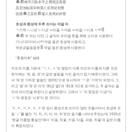
兩字只取本字之釋俚語爲聲
其尼池梨眉非時異八音用於初聲
役隱
乙音邑
凝八音用於終聲
초성과 종성에 두루 쓰이는 여덟 자
ㄱ기역 ㄴ니은 ㄷ디귿 ㄹ리을 ㅁ미음 ㅂ비읍 ㅅ시옷 ㆁ
두 자는 다만 그 글자의 우리말 뜻을 취해 소리로 사용한다.
기니디리미비시
여덟 음은 초성에 사용되고,
역은귿을음읍옷
여덟 음은 종성에 사용된다.
“훈몽자회” 범례
자모의 이름 가운데 ‘ㄱ, ㄷ, ㅅ’의 명칭이 다른 자모의 이름과 다른 것은
한자에는 ‘윽, 읃, 읏’과 같은 발음을 가진 글자가 없기 때문이었다. 그래
서 ‘윽’은 가까운 발음인 ‘役(역)’으로 표시하여 ‘ㄱ’은 ‘기역’이 되었다. 그
리고 ‘읃’과 ‘읏’은 각각 ‘末(귿 말)’과 ‘衣(옷 의)’로 표기하고, 두 글자는 글
자의 의미만을 취한다고 설명하였다. 그래서 ‘ㄷ’의 명칭은 ‘디귿’이,
‘ㅅ’의 명칭은 ‘시옷’이 된 것이다.
‘ㅈ, ㅊ, ㅋ, ㅌ, ㅍ, ㅎ’은 당시 종성으로 쓰이지 않던 것들이어서 초성에 모
음 ‘ㅣ’를 붙인 ‘지, 치, 키, 티, 피, 히’로만 음가를 나타내 주었는데, 1933년
‘한글 마춤법 통일안’에서 ‘지읒, 치읓, 키읔, 티읕, 피읖, 히읗’과 같은 이름
이 확정되었다.