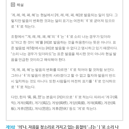
해설
‘계, 례, 몌, 폐, 혜’는 현실에서 [게, 레, 메, 페, 헤]로 발음되는 일이 있다. 그
렇지만 발음이 변화한 것과는 달리 표기는 여전히 ‘ㅖ’로 굳어져 있으므
로 ‘ㅖ’로 적는다.
조항에서 “‘계, 례, 몌, 폐, 혜’의 ‘ㅖ’는 ‘ㅔ’로 소리 나는 경우가 있더라
도”라고 한 것이 ‘례’를 [레]로 발음하는 것을 허용한다는 뜻은 아니다. 표
준 발음법 제5항에서는 [레]로 발음할 수 없다고 명시하고 있기 때문이다.
“소리 나는 경우가 있더라도”는 표준 발음을 제시한 것이 아니라 현실 발
음을 언급한 것이라고 해석해야 한다.
‘계, 몌, 폐, 혜’는 발음의 변화를 따르면 ‘ㅔ’로 적어야 할 것처럼 보인다.
그러나 ‘ㅖ’의 발음이 완전히 사라졌다고 할 수 없고 철자와 발음이 반드
시 일치하는 것도 아니다. 또한 사람들이 여전히 표기를 ‘ㅖ’로 인식하므
로 ‘ㅖ’로 적는다.
다만, 한자 ‘偈, 揭, 憩’는 본음이 [게]이므로 ‘ㅔ’로 적는다. 따라서 ‘게구(偈
句), 게제(偈諦), 게기(揭記), 게방(揭榜), 게양(揭揚), 게재(揭載), 게판(揭
板), 게류(憩流), 게식(憩息), 게휴(憩休)’ 등도 ‘게’로 적는다.
제9항
‘의’나, 자음을 첫소리로 가지고 있는 음절의 ‘ㅢ’는 ‘ㅣ’로 소리 나