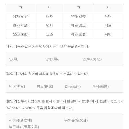
ㄱ
ㄴ
ㄱ
ㄴ
여자(女子)
녀자
유대(紐帶)
뉴대
연세(年歲)
년세
이토(泥土)
니토
요소(尿素)
뇨소
익명(匿名)
닉명
다만, 다음과 같은 의존 명사에서는 ‘냐, 녀’ 음을 인정한다.
냥(兩)
냥쭝(兩-)
년(年)(몇 년)
[붙임 1] 단어의 첫머리 이외의 경우에는 본음대로 적는다.
남녀(男女)
당뇨(糖尿)
결뉴(結紐)
은닉(隱匿)
[붙임 2] 접두사처럼 쓰이는 한자가 붙어서 된 말이나 합성어에서, 뒷말의 첫소리가
‘ㄴ’ 소리로 나더라도 두음 법칙에 따라 적는다.
신여성(新女性)
공염불(空念佛)
남존여비(男尊女卑)