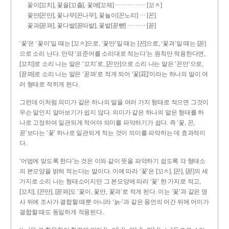
……………
꽃이[꼬치], 꽃을[꼬츨], 꽃에[꼬체]
[꼬ㅊ]
…
꽃만[꼰만], 꽃나무[꼰나무], 꽃놀이[꼰노리]
[꼰]
………
꽃과[꼳꽈], 꽃다발[꼳따발], 꽃밭[꼳빧]
[꼳]
‘꽃’은 ‘꽃이’일 때는 [꼬ㅊ]으로, ‘꽃만’일 때는 [꼰]으로, ‘꽃과’일 때는 [꼳]
으로 소리 난다. 만약 ‘표준어를 소리대로 적는다’는 원칙만 적용한다면,
[꼬치]로 소리 나는 말은 ‘꼬치’로, [꼰만]으로 소리 나는 말은 ‘꼰만’으로,
[꼳꽈]로 소리 나는 말은 ‘꼳꽈’로 적게 되어 ‘꽃[花]’이라는 하나의 말이 여
러 형태로 적히게 된다.
그런데 이처럼 의미가 같은 하나의 말을 여러 가지 형태로 적으면 그것이
무슨 말인지 알아보기가 쉽지 않다. 의미가 같은 하나의 말은 형태를 하
나로 고정하여 일관되게 적어야 의미를 파악하기가 쉽다. 즉 ‘꽃, 꼰,
꼳’보다는 ‘꽃’ 하나로 일관되게 적는 것이 의미를 파악하는 데 효과적이
다.
‘어법에 맞도록 한다’는 것은 이와 같이 뜻을 파악하기 쉽도록 각 형태소
의 본모양을 밝혀 적는다는 말이다. 이에 따라 ‘꽃’은 [꼬ㅊ], [꼰], [꼳]의 세
가지로 소리 나는 형태소이지만 그 본모양에 따라 ‘꽃’ 한 가지로 적고,
[꼬치], [꼰만], [꼳꽈]도 ‘꽃이, 꽃만, 꽃과’로 적게 된다. 이는 ‘꽃’과 같은 명
사 뒤에 조사가 결합할 때뿐 아니라 ‘늙-’과 같은 용언의 어간 뒤에 어미가
결합할 때도 동일하게 적용된다.