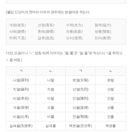
[붙임 1] 단어의 첫머리 이외의 경우에는 본음대로 적는다.
개량(改良)
선량(善良)
수력(水力)
협력(協力)
사례(謝禮)
혼례(婚禮)
와룡(臥龍)
쌍룡(雙龍)
하류(下流)
급류(急流)
도리(道理)
진리(眞理)
다만, 모음이나 ‘ㄴ’ 받침 뒤에 이어지는 ‘렬, 률’은 ‘열, 율’로 적는다.(ㄱ을 취하고
ㄴ을 버림.)
ㄱ
ㄴ
ㄱ
ㄴ
나열(羅列)
나렬
분열(分裂)
분렬
치열(齒列)
치렬
선열(先烈)
선렬
비열(卑劣)
비렬
진열(陳列)
진렬
규율(規律)
규률
선율(旋律)
선률
비율(比率)
비률
전율(戰慄)
전률
실패율(失敗率)
실패률
백분율(百分率)
백분률