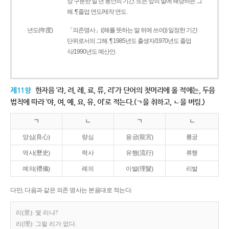
상 구분한 일 년 동안의 기간. 또는 앞의 말에 해당하는 그
해. ¶ 졸업 연도/제작 연도.
년도(年度)
「의존명사」((해를 뜻하는 말 뒤에 쓰여)) 일정한 기간
단위로서의 그해. ¶ 1985년도 출생자/1970년도 졸업
식/1990년도 예산안.
제11항
한자음 ‘랴, 려, 례, 료, 류, 리’가 단어의 첫머리에 올 적에는, 두음
법칙에 따라 ‘야, 여, 예, 요, 유, 이’로 적는다.(ㄱ을 취하고, ㄴ을 버림.)
ㄱ
ㄴ
ㄱ
ㄴ
양심(良心)
량심
용궁(龍宮)
룡궁
역사(歷史)
력사
유행(流行)
류행
예의(禮儀)
례의
이발(理髮)
리발
다만, 다음과 같은 의존 명사는 본음대로 적는다.
리(里): 몇 리냐?
리(理): 그럴 리가 없다.