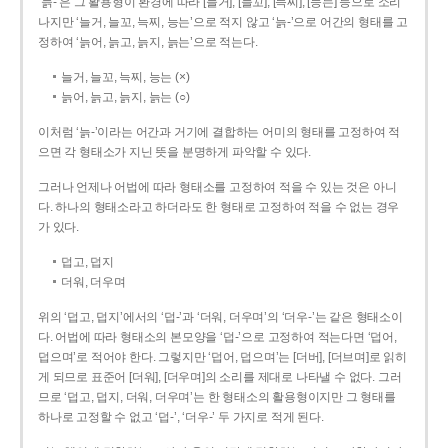
‘늙-’은 그 활용형이 환경에 따라 [늘거], [늘꼬], [늑찌], [능는] 등으로 소리
나지만 ‘늘거, 늘꼬, 늑찌, 능는’으로 적지 않고 ‘늙-’으로 어간의 형태를 고
정하여 ‘늙어, 늙고, 늙지, 늙는’으로 적는다.
늘거, 늘꼬, 늑찌, 능는 (×)
늙어, 늙고, 늙지, 늙는 (○)
이처럼 ‘늙-­’이라는 어간과 거기에 결합하는 어미의 형태를 고정하여 적
으면 각 형태소가 지닌 뜻을 분명하게 파악할 수 있다.
그러나 언제나 어법에 따라 형태소를 고정하여 적을 수 있는 것은 아니
다. 하나의 형태소라고 하더라도 한 형태로 고정하여 적을 수 없는 경우
가 있다.
덥고, 덥지
더워, 더우며
위의 ‘덥고, 덥지’에서의 ‘덥-­’과 ‘더워, 더우며’의 ‘더우-­’는 같은 형태소이
다. 어법에 따라 형태소의 본모양을 ‘덥-­’으로 고정하여 적는다면 ‘덥어,
덥으며’로 적어야 한다. 그렇지만 ‘덥어, 덥으며’는 [더버], [더브며]로 읽히
게 되므로 표준어 [더워], [더우며]의 소리를 제대로 나타낼 수 없다. 그러
므로 ‘덥고, 덥지, 더워, 더우며’는 한 형태소의 활용형이지만 그 형태를
하나로 고정할 수 없고 ‘덥-’, ‘더우-’ 두 가지로 적게 된다.