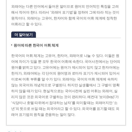
외래어는 다른 언어에서 들어온 말이므로 원어의 언어적인 특징을 고려
해서 적어야 한다. 따라서 ‘외래어 표기법’을 정하여 그에 따라 적는 것이
원칙이다. 외래어는 고유어, 한자어와 함께 국어의 어휘 체계에 정착한
어휘라고 할 수 있다.
더 알아보기
원어에 따른 한국어 어휘 체계
한국어의 어휘 체계는 고유어, 한자어, 외래어로 나눌 수 있다. 이들은 원
어에 차이가 있을 뿐 모두 한국어 어휘에 속한다. 국어사전에서는 단어의
원어를 밝히고 있다. 고유어에는 원어가 제시되어 있지 않고 한자어에는
한자가, 외래어에는 각 단어의 원어명과 로마자 표기가 제시되어 있어서
이로써 어휘 부류를 알 수가 있다. 외래어는 국어의 어휘 체계에 속하지
않는 외국어와 개념적으로 구별된다. 하지만 실생활에서 그 구별이 명확
하지 않을 때가 있다. 현실적으로는 국어사전에 실린 어휘는 외래어, 실
리지 않은 것은 외국어로 구별하는 것이 편리하다. 예컨대 ‘보이(boy)’가
‘식당이나 호텔 따위에서 접대하는 남자’를 의미할 때는 외래어지만 ‘소
년’의 뜻으로 쓰일 때는 외국어라고 할 수 있다. 외국어를 표기할 때도 외
래어 표기법의 원칙을 준용하는 일이 많다.