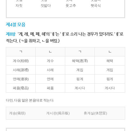
자칫
짓밟다
풋고추
햇곡식
제4절 모음
제8항
‘계, 례, 몌, 폐, 혜’의 ‘ㅖ’는 ‘ㅔ’로 소리 나는 경우가 있더라도 ‘ㅖ’로
적는다. (ㄱ을 취하고, ㄴ을 버림.)
ㄱ
ㄴ
ㄱ
ㄴ
계수(桂樹)
게수
혜택(惠澤)
헤택
사례(謝禮)
사레
계집
게집
연몌(連袂)
연메
핑계
핑게
폐품(廢品)
페품
계시다
게시다
다만, 다음 말은 본음대로 적는다.
게송(偈頌)
게시판(揭示板)
휴게실(休憩室)