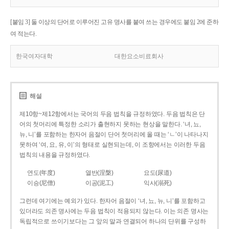
[붙임 3] 둘 이상의 단어로 이루어진 고유 명사를 붙여 쓰는 경우에도 붙임 2에 준하
여 적는다.
한국여자대학
대한요소비료회사
해설
제10항~제12항에서는 국어의 두음 법칙을 규정하였다. 두음 법칙은 단
어의 첫머리에 특정한 소리가 출현하지 못하는 현상을 말한다. ‘녀, 뇨,
뉴, 니’를 포함하는 한자어 음절이 단어 첫머리에 올 때는 ‘ㄴ’이 나타나지
못하여 ‘여, 요, 유, 이’의 형태로 실현되는데, 이 조항에서는 이러한 두음
법칙의 내용을 규정하였다.
연도(年度)
열반(涅槃)
요도(尿道)
이승(尼僧)
이공(泥工)
익사(溺死)
그런데 여기에는 예외가 있다. 한자어 음절이 ‘녀, 뇨, 뉴, 니’를 포함하고
있더라도 의존 명사에는 두음 법칙이 적용되지 않는다. 이는 의존 명사는
독립적으로 쓰이기보다는 그 앞의 말과 연결되어 하나의 단위를 구성하