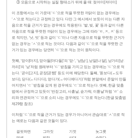
③ 모음으로 시작하는 실질 형태소가 뒤에 올 때: 젖어미[저더미]
이 조항에서는 이 가운데 ‘ㄷ’으로 적을 뚜렷한 까닭이 없는 경우에는
‘ㅅ’으로 적는다고 규정하고 있다. 다만 그 예시에서 보듯이 이는 다른 자
음으로 적을 근거가 없는 경우에도 적용된다. ‘밭, 빚, 꽃’ 등과 같이 다른
자음으로 적을 뚜렷한 까닭이 있는 경우에는 그에 따라 ‘ㅌ, ㅈ, ㅊ’ 등으
로 적지만, ‘낫, 빗’ 등과 같이 ‘ㄷ’이나 다른 자음으로 적을 뚜렷한 근거가
없는 경우는 ‘ㅅ’으로 적는 것이다. 다음과 같이 ‘ㄷ’으로 적을 뚜렷한 근
거가 있는 경우에는 당연히 ‘ㄷ’으로 적는 것이 원칙이다.
첫째, ‘맏이[마지], 맏아들[마다들]’의 ‘맏-’, ‘낟[낟ː], 낟알[나ː달], 낟가리[낟ː
까리]’의 ‘낟’처럼 원래부터 ‘ㄷ’ 받침을 가지고 있는 경우에는 ‘ㄷ’으로 적
는다. ‘곧이[고지], 곧장[곧짱]’ 등도 이에 해당한다. 둘째, ‘돋보다(←도두
보다), 딛다(←디디다), 얻다가(←어디에다가)’처럼 본말에서 준말이 만들
어지면서 ‘ㄷ’ 받침을 갖게 된 경우에도 ‘ㄷ’으로 적는다. 셋째, 한글 맞춤
법에서 규정하고 있듯이 ‘반짇고리, 사흗날, 숟가락, 이튿날’처럼 ‘ㄹ’ 소
리와 연관되어 ‘ㄷ’으로 소리 나는 경우에도 ‘ㄷ’으로 적는다.(한글 맞춤법
제29항 참조)
이처럼 ‘ㄷ’으로 적을 근거가 있는 경우가 아니어서 관습대로 ‘ㅅ’으로 적
는 예로는 다음과 같은 것들이 있다.
걸핏하면
그까짓
기껏
놋그릇
덧셈
빗장
삿대
숫접다