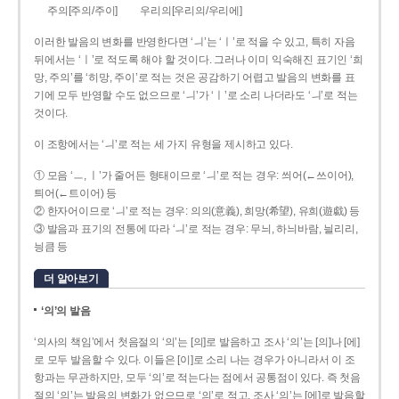
주의[주의/주이]
우리의[우리의/우리에]
이러한 발음의 변화를 반영한다면 ‘ㅢ’는 ‘ㅣ’로 적을 수 있고, 특히 자음
뒤에서는 ‘ㅣ’로 적도록 해야 할 것이다. 그러나 이미 익숙해진 표기인 ‘희
망, 주의’를 ‘히망, 주이’로 적는 것은 공감하기 어렵고 발음의 변화를 표
기에 모두 반영할 수도 없으므로 ‘ㅢ’가 ‘ㅣ’로 소리 나더라도 ‘ㅢ’로 적는
것이다.
이 조항에서는 ‘ㅢ’로 적는 세 가지 유형을 제시하고 있다.
① 모음 ‘ㅡ, ㅣ’가 줄어든 형태이므로 ‘ㅢ’로 적는 경우: 씌어(←쓰이어),
틔어(←트이어) 등
② 한자어이므로 ‘ㅢ’로 적는 경우: 의의(意義), 희망(希望), 유희(遊戱) 등
③ 발음과 표기의 전통에 따라 ‘ㅢ’로 적는 경우: 무늬, 하늬바람, 늴리리,
닁큼 등
더 알아보기
‘의’의 발음
‘의사의 책임’에서 첫음절의 ‘의’는 [의]로 발음하고 조사 ‘의’는 [의]나 [에]
로 모두 발음할 수 있다. 이들은 [이]로 소리 나는 경우가 아니라서 이 조
항과는 무관하지만, 모두 ‘의’로 적는다는 점에서 공통점이 있다. 즉 첫음
절의 ‘의’는 발음의 변화가 없으므로 ‘의’로 적고, 조사 ‘의’는 [에]로 발음할