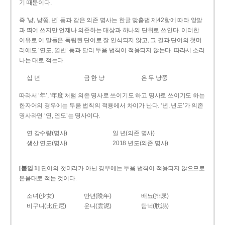
기 때문이다.
즉 ‘냥, 냥쭝, 년’ 등과 같은 의존 명사는 한글 맞춤법 제42항에 따라 앞말
과 띄어 쓰지만 언제나 의존하는 대상과 하나의 단위로 쓰인다. 이러한
이유로 이 말들은 독립된 단어로 잘 인식되지 않고, 그 결과 단어의 첫머
리에도 ‘연도, 열반’ 등과 달리 두음 법칙이 적용되지 않는다. 따라서 소리
나는 대로 적는다.
십 년
금 한 냥
은 두 냥쭝
따라서 ‘年’, ‘年度’처럼 의존 명사로 쓰이기도 하고 명사로 쓰이기도 하는
한자어의 경우에는 두음 법칙의 적용에서 차이가 난다. ‘년, 년도’가 의존
명사라면 ‘연, 연도’는 명사이다.
연 강수량(명사)
일 년(의존 명사)
생산 연도(명사)
2018 년도(의존 명사)
[붙임 1]
단어의 첫머리가 아닌 경우에는 두음 법칙이 적용되지 않으므로
본음대로 적는 것이다.
소녀(少女)
만년(晩年)
배뇨(排尿)
비구니(比丘尼)
운니(雲泥)
탐닉(耽溺)