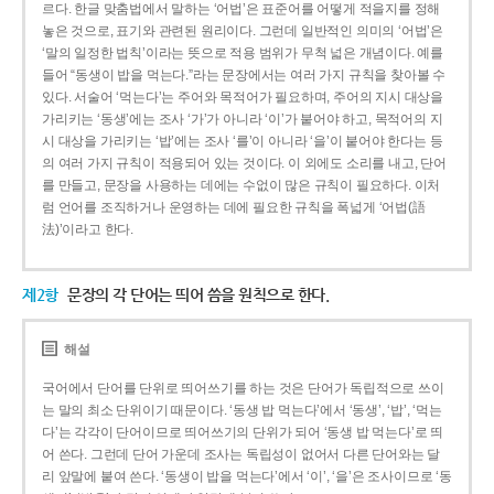
르다. 한글 맞춤법에서 말하는 ‘어법’은 표준어를 어떻게 적을지를 정해
놓은 것으로, 표기와 관련된 원리이다. 그런데 일반적인 의미의 ‘어법’은
‘말의 일정한 법칙’이라는 뜻으로 적용 범위가 무척 넓은 개념이다. 예를
들어 “동생이 밥을 먹는다.”라는 문장에서는 여러 가지 규칙을 찾아볼 수
있다. 서술어 ‘먹는다’는 주어와 목적어가 필요하며, 주어의 지시 대상을
가리키는 ‘동생’에는 조사 ‘가’가 아니라 ‘이’가 붙어야 하고, 목적어의 지
시 대상을 가리키는 ‘밥’에는 조사 ‘를’이 아니라 ‘을’이 붙어야 한다는 등
의 여러 가지 규칙이 적용되어 있는 것이다. 이 외에도 소리를 내고, 단어
를 만들고, 문장을 사용하는 데에는 수없이 많은 규칙이 필요하다. 이처
럼 언어를 조직하거나 운영하는 데에 필요한 규칙을 폭넓게 ‘어법(語
法)’이라고 한다.
제2항
문장의 각 단어는 띄어 씀을 원칙으로 한다.
해설
국어에서 단어를 단위로 띄어쓰기를 하는 것은 단어가 독립적으로 쓰이
는 말의 최소 단위이기 때문이다. ‘동생 밥 먹는다’에서 ‘동생’, ‘밥’, ‘먹는
다’는 각각이 단어이므로 띄어쓰기의 단위가 되어 ‘동생 밥 먹는다’로 띄
어 쓴다. 그런데 단어 가운데 조사는 독립성이 없어서 다른 단어와는 달
리 앞말에 붙여 쓴다. ‘동생이 밥을 먹는다’에서 ‘이’, ‘을’은 조사이므로 ‘동