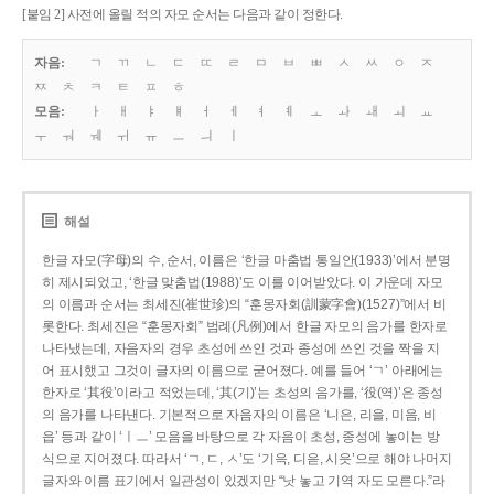
[붙임 2] 사전에 올릴 적의 자모 순서는 다음과 같이 정한다.
자음:
ㄱ
ㄲ
ㄴ
ㄷ
ㄸ
ㄹ
ㅁ
ㅂ
ㅃ
ㅅ
ㅆ
ㅇ
ㅈ
ㅉ
ㅊ
ㅋ
ㅌ
ㅍ
ㅎ
모음:
ㅏ
ㅐ
ㅑ
ㅒ
ㅓ
ㅔ
ㅕ
ㅖ
ㅗ
ㅘ
ㅙ
ㅚ
ㅛ
ㅜ
ㅝ
ㅞ
ㅟ
ㅠ
ㅡ
ㅢ
ㅣ
해설
한글 자모(字母)의 수, 순서, 이름은 ‘한글 마춤법 통일안(1933)’에서 분명
히 제시되었고, ‘한글 맞춤법(1988)’도 이를 이어받았다. 이 가운데 자모
의 이름과 순서는 최세진(崔世珍)의 “훈몽자회(訓蒙字會)(1527)”에서 비
롯한다. 최세진은 “훈몽자회” 범례(凡例)에서 한글 자모의 음가를 한자로
나타냈는데, 자음자의 경우 초성에 쓰인 것과 종성에 쓰인 것을 짝을 지
어 표시했고 그것이 글자의 이름으로 굳어졌다. 예를 들어 ‘ㄱ’ 아래에는
한자로 ‘其役’이라고 적었는데, ‘其(기)’는 초성의 음가를, ‘役(역)’은 종성
의 음가를 나타낸다. 기본적으로 자음자의 이름은 ‘니은, 리을, 미음, 비
읍’ 등과 같이 ‘ㅣㅡ’ 모음을 바탕으로 각 자음이 초성, 종성에 놓이는 방
식으로 지어졌다. 따라서 ‘ㄱ, ㄷ, ㅅ’도 ‘기윽, 디읃, 시읏’으로 해야 나머지
글자와 이름 표기에서 일관성이 있겠지만 “낫 놓고 기역 자도 모른다.”라