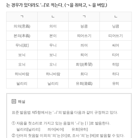
는 경우가 있더라도 ‘ㅢ’로 적는다. (ㄱ을 취하고, ㄴ을 버림.)
ㄱ
ㄴ
ㄱ
ㄴ
의의(意義)
의이
닁큼
닝큼
본의(本義)
본이
띄어쓰기
띠어쓰기
무늬[紋]
무니
씌어
씨어
보늬
보니
틔어
티어
오늬
오니
희망(希望)
히망
하늬바람
하니바람
희다
히다
늴리리
닐리리
유희(遊戱)
유히
해설
표준 발음법 제5항에서는 ‘ㅢ’의 발음을 다음과 같이 규정하고 있다.
① 자음을 첫소리로 가지고 있는 음절의 ‘ㅢ’는 [ㅣ]로 발음한다.
늴리리[닐리리]
씌어[씨어]
유희[유히]
② 단어의 첫음절 이외의 ‘의’는 [이]로, 조사 ‘의’는 [에]로 발음할 수 있다.