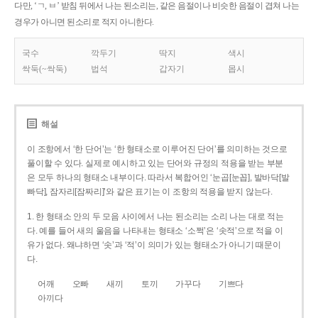
다만, ‘ㄱ, ㅂ’ 받침 뒤에서 나는 된소리는, 같은 음절이나 비슷한 음절이 겹쳐 나는
경우가 아니면 된소리로 적지 아니한다.
국수
깍두기
딱지
색시
싹둑(~싹둑)
법석
갑자기
몹시
해설
이 조항에서 ‘한 단어’는 ‘한 형태소로 이루어진 단어’를 의미하는 것으로
풀이할 수 있다. 실제로 예시하고 있는 단어와 규정의 적용을 받는 부분
은 모두 하나의 형태소 내부이다. 따라서 복합어인 ‘눈곱[눈꼽], 발바닥[발
빠닥], 잠자리[잠짜리]’와 같은 표기는 이 조항의 적용을 받지 않는다.
1. 한 형태소 안의 두 모음 사이에서 나는 된소리는 소리 나는 대로 적는
다. 예를 들어 새의 울음을 나타내는 형태소 ‘소쩍’은 ‘솟적’으로 적을 이
유가 없다. 왜냐하면 ‘솟’과 ‘적’이 의미가 있는 형태소가 아니기 때문이
다.
어깨
오빠
새끼
토끼
가꾸다
기쁘다
아끼다