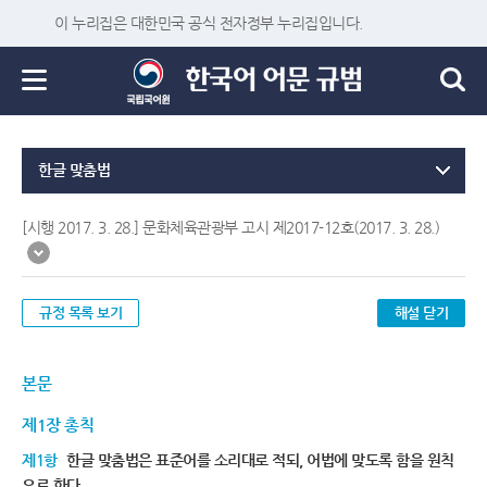
이 누리집은 대한민국 공식 전자정부 누리집입니다.
한글 맞춤법
[시행 2017. 3. 28.] 문화체육관광부 고시 제2017-12호(2017. 3. 28.)
규정 목록 보기
해설 닫기
본문
제1장 총칙
제1항
한글 맞춤법은 표준어를 소리대로 적되, 어법에 맞도록 함을 원칙
으로 한다.