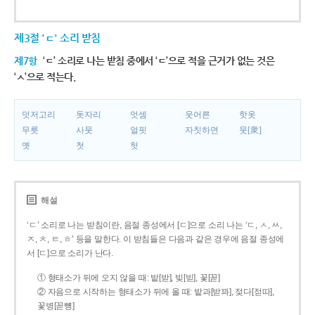
제3절 'ㄷ' 소리 받침
제7항
‘ㄷ’ 소리로 나는 받침 중에서 ‘ㄷ’으로 적을 근거가 없는 것은
‘ㅅ’으로 적는다.
덧저고리
돗자리
엇셈
웃어른
핫옷
무릇
사뭇
얼핏
자칫하면
뭇[衆]
옛
첫
헛
해설
‘ㄷ’ 소리로 나는 받침이란, 음절 종성에서 [ㄷ]으로 소리 나는 ‘ㄷ, ㅅ, ㅆ,
ㅈ, ㅊ, ㅌ, ㅎ’ 등을 말한다. 이 받침들은 다음과 같은 경우에 음절 종성에
서 [ㄷ]으로 소리가 난다.
① 형태소가 뒤에 오지 않을 때: 밭[받], 빚[빋], 꽃[꼳]
② 자음으로 시작하는 형태소가 뒤에 올 때: 밭과[받꽈], 젖다[젇따],
꽃병[꼳뼝]