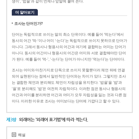
생이’, ‘밥을’과 같이 언제나 앞말에 붙여 쓴다.
더 알아보기
조사는 단어인가?
단어는 독립적으로 쓰이는 말의 최소 단위이다. 예를 들어 ‘먹는다’에서
동사의 어간 ‘먹-­’이나 어미 ‘­-는다’는 독립적으로 쓰이지 못하므로 단어가
아니다. 그래서 동사나 형용사의 어간과 여기에 결합하는 어미는 단어가
아니다. 동사의 어간이나 형용사의 어간은 어미와 서로 결합해야만 단어
가 된다. 예를 들어 ‘먹-’, ‘-는다’는 단어가 아니지만 ‘먹는다’는 단어이다.
조사는 어미와 마찬가지로 단독으로 쓰이지 못할뿐더러 체언 뒤에 연결
되어 실현된다는 점에서 일반적인 단어와는 차이가 있다. 그렇지만 조사
는 결합한 체언과 분리해도 체언이 자립성을 유지한다. ‘밥을’을 ‘밥’과
‘을’로 분리해도 ‘밥’은 여전히 자립적이다. 이러한 점은 동사나 형용사의
어간과 어미를 분리하면 어간과 어미가 모두 자립성을 잃는 것과 다른 점
이다. 이러한 이유로 조사는 어미보다는 단어에 가깝다고 할 수 있다.
제3항
외래어는 ‘외래어 표기법’에 따라 적는다.
해설