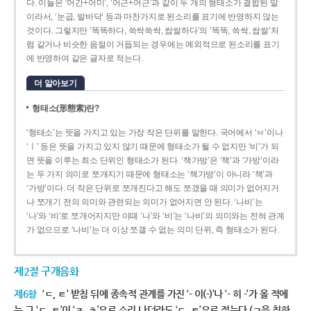
다. 이들은 ‘어간+어미’, ‘어근+어근’과 같이 두 개의 형태소가 결합된 말
이라서, ‘눈곱, 발바닥’ 등과 마찬가지로 된소리를 표기에 반영하지 않는
것이다. 그렇지만 ‘똑똑하다, 쓱싹쓱싹, 쌉쌀하다’의 ‘똑똑, 쓱싹, 쌉쌀’처
럼 같거나 비슷한 음절이 거듭되는 경우에는 예외적으로 된소리를 표기
에 반영하여 같은 글자로 적는다.
더 알아보기
형태소(形態素)란?
‘형태소’는 뜻을 가지고 있는 가장 작은 단위를 말한다. 국어에서 ‘ㅂ’이나
‘ㅣ’ 등은 뜻을 가지고 있지 않기 때문에 형태소가 될 수 없지만 ‘비’가 되
면 뜻을 이루는 최소 단위인 형태소가 된다. ‘책가방’은 ‘책’과 ‘가방’이라
는 두 가지 의미로 쪼개지기 때문에 형태소는 ‘책가방’이 아니라 ‘책’과
‘가방’이다. 더 작은 단위로 쪼개진다고 해도 쪼갰을 때 의미가 없어지거
나 쪼개기 전의 의미와 관련되는 의미가 없어지면 안 된다. ‘나비’는
‘나’와 ‘비’로 쪼개어지지만 이때 ‘나’와 ‘비’는 ‘나비’의 의미와는 전혀 관계
가 없으므로 ‘나비’는 더 이상 쪼갤 수 없는 의미 단위, 즉 형태소가 된다.
제2절 구개음화
제6항
‘ㄷ, ㅌ’ 받침 뒤에 종속적 관계를 가진 ‘- 이(-)’나 ‘- 히 -’가 올 적에
는 그 ‘ㄷ, ㅌ’이 ‘ㅈ, ㅊ’으로 소리 나더라도 ‘ㄷ, ㅌ’으로 적는다.(ㄱ을 취하