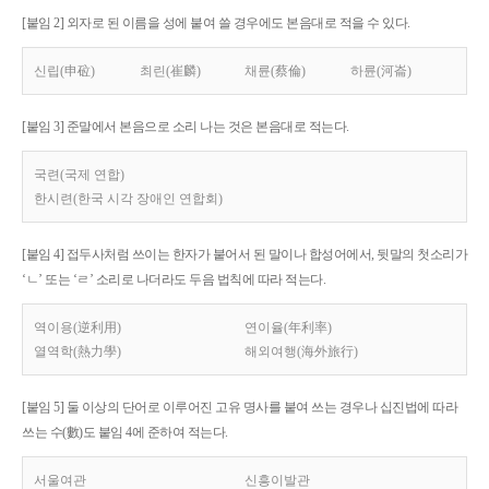
[붙임 2] 외자로 된 이름을 성에 붙여 쓸 경우에도 본음대로 적을 수 있다.
신립(申砬)
최린(崔麟)
채륜(蔡倫)
하륜(河崙)
[붙임 3] 준말에서 본음으로 소리 나는 것은 본음대로 적는다.
국련(국제 연합)
한시련(한국 시각 장애인 연합회)
[붙임 4] 접두사처럼 쓰이는 한자가 붙어서 된 말이나 합성어에서, 뒷말의 첫소리가
‘ㄴ’ 또는 ‘ㄹ’ 소리로 나더라도 두음 법칙에 따라 적는다.
역이용(逆利用)
연이율(年利率)
열역학(熱力學)
해외여행(海外旅行)
[붙임 5] 둘 이상의 단어로 이루어진 고유 명사를 붙여 쓰는 경우나 십진법에 따라
쓰는 수(數)도 붙임 4에 준하여 적는다.
서울여관
신흥이발관