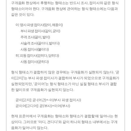
구개음화 현상에서 후행하는 형태소는 반드시 조사, 접미사와 같은 형식
형태소이어야 한다. 구개음화 현상에 관여하는 형식 형태소에는 다음과
같은 것이 있다.
이: 명사 파생 접미사(맏이, 해돋이)
부사 파생 접미사(같이, 굳이)
주격 조사(끝이, 밭이)
서술격 조사(끝이다, 밭이다)
사동 접미사(붙이다)
히: 피동 접미사(걷히다, 닫히다)
사동 접미사(굳히다)
형식 형태소가 결합하지 않은 경우에는 구개음화가 실현되지 않는다. ‘곧
이[고지]’는 부사 파생 접미사가 결합하여 부사가 되었으므로 구개음화가
실현되었지만, ‘곧이어’는 형식 형태소가 아닌 실질 형태소 부사가 결합
한 말이므로 구개음화가 실현되지 않는다.
곧이[고지]: 곧-­(어근)+­-이(부사 파생 접미사)
곧이어[고디어]: 곧(부사)+이어(부사)
현재 표준어에서 구개음화는 형태소와 형태소가 결합할 때 일어나는 현
상이다. 그러므로 ‘마디, 견디다’와 같이 하나의 형태소 내부에서는 구개
음화가 일어나지 않는다.