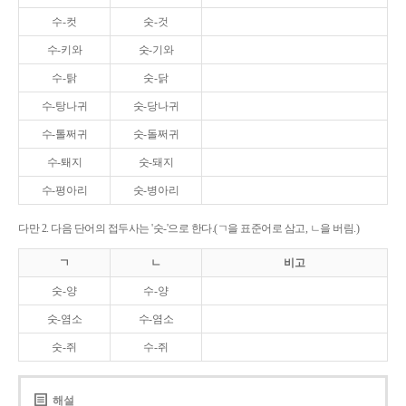
수-컷
숫-것
수-키와
숫-기와
수-탉
숫-닭
수-탕나귀
숫-당나귀
수-톨쩌귀
숫-돌쩌귀
수-퇘지
숫-돼지
수-평아리
숫-병아리
다만 2. 다음 단어의 접두사는 '숫-'으로 한다.(ㄱ을 표준어로 삼고, ㄴ을 버림.)
ㄱ
ㄴ
비고
숫-양
수-양
숫-염소
수-염소
숫-쥐
수-쥐
해설