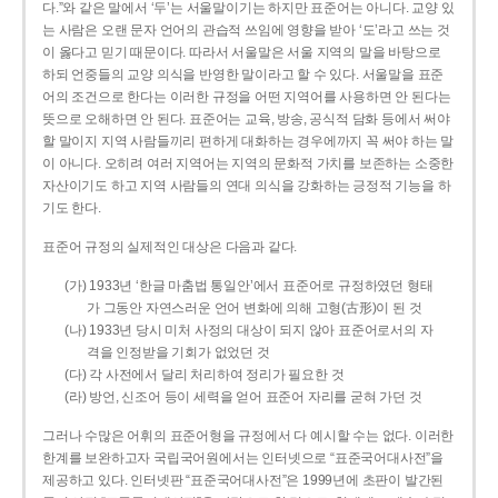
다.”와 같은 말에서 ‘두’는 서울말이기는 하지만 표준어는 아니다. 교양 있
는 사람은 오랜 문자 언어의 관습적 쓰임에 영향을 받아 ‘도’라고 쓰는 것
이 옳다고 믿기 때문이다. 따라서 서울말은 서울 지역의 말을 바탕으로
하되 언중들의 교양 의식을 반영한 말이라고 할 수 있다. 서울말을 표준
어의 조건으로 한다는 이러한 규정을 어떤 지역어를 사용하면 안 된다는
뜻으로 오해하면 안 된다. 표준어는 교육, 방송, 공식적 담화 등에서 써야
할 말이지 지역 사람들끼리 편하게 대화하는 경우에까지 꼭 써야 하는 말
이 아니다. 오히려 여러 지역어는 지역의 문화적 가치를 보존하는 소중한
자산이기도 하고 지역 사람들의 연대 의식을 강화하는 긍정적 기능을 하
기도 한다.
표준어 규정의 실제적인 대상은 다음과 같다.
(가) 1933년 ‘한글 마춤법 통일안’에서 표준어로 규정하였던 형태
가 그동안 자연스러운 언어 변화에 의해 고형(古形)이 된 것
(나) 1933년 당시 미처 사정의 대상이 되지 않아 표준어로서의 자
격을 인정받을 기회가 없었던 것
(다) 각 사전에서 달리 처리하여 정리가 필요한 것
(라) 방언, 신조어 등이 세력을 얻어 표준어 자리를 굳혀 가던 것
그러나 수많은 어휘의 표준어형을 규정에서 다 예시할 수는 없다. 이러한
한계를 보완하고자 국립국어원에서는 인터넷으로 “표준국어대사전”을
제공하고 있다. 인터넷판 “표준국어대사전”은 1999년에 초판이 발간된