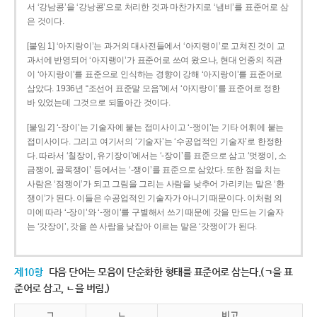
서 ‘강남콩’을 ‘강낭콩’으로 처리한 것과 마찬가지로 ‘냄비’를 표준어로 삼
은 것이다.
[붙임 1] ‘아지랑이’는 과거의 대사전들에서 ‘아지랭이’로 고쳐진 것이 교
과서에 반영되어 ‘아지랭이’가 표준어로 쓰여 왔으나, 현대 언중의 직관
이 ‘아지랑이’를 표준으로 인식하는 경향이 강해 ‘아지랑이’를 표준어로
삼았다. 1936년 “조선어 표준말 모음”에서 ‘아지랑이’를 표준어로 정한
바 있었는데 그것으로 되돌아간 것이다.
[붙임 2] ‘-장이’는 기술자에 붙는 접미사이고 ‘-쟁이’는 기타 어휘에 붙는
접미사이다. 그리고 여기서의 ‘기술자’는 ‘수공업적인 기술자’로 한정한
다. 따라서 ‘칠장이, 유기장이’에서는 ‘-장이’를 표준으로 삼고 ‘멋쟁이, 소
금쟁이, 골목쟁이’ 등에서는 ‘-쟁이’를 표준으로 삼았다. 또한 점을 치는
사람은 ‘점쟁이’가 되고 그림을 그리는 사람을 낮추어 가리키는 말은 ‘환
쟁이’가 된다. 이들은 수공업적인 기술자가 아니기 때문이다. 이처럼 의
미에 따라 ‘-장이’와 ‘-쟁이’를 구별해서 쓰기 때문에 갓을 만드는 기술자
는 ‘갓장이’, 갓을 쓴 사람을 낮잡아 이르는 말은 ‘갓쟁이’가 된다.
제10항
다음 단어는 모음이 단순화한 형태를 표준어로 삼는다.(ㄱ을 표
준어로 삼고, ㄴ을 버림.)
ㄱ
ㄴ
비고