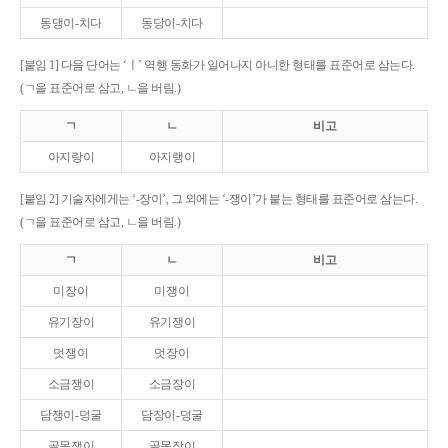
동댕이-치다
동당이-치다
[붙임 1] 다음 단어는 ‘ㅣ’ 역행 동화가 일어나지 아니한 형태를 표준어로 삼는다.
(ㄱ을 표준어로 삼고, ㄴ을 버림.)
ㄱ
ㄴ
비고
아지랑이
아지랭이
[붙임 2] 기술자에게는 ‘-장이’, 그 외에는 ‘-쟁이’가 붙는 형태를 표준어로 삼는다.
(ㄱ을 표준어로 삼고, ㄴ을 버림.)
ㄱ
ㄴ
비고
미장이
미쟁이
유기장이
유기쟁이
멋쟁이
멋장이
소금쟁이
소금장이
담쟁이-덩굴
담장이-덩굴
골목쟁이
골목장이