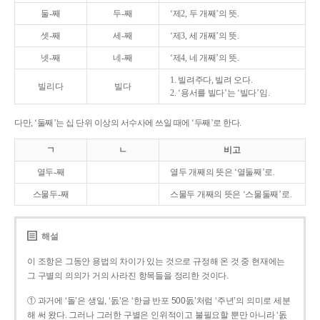
둘-째
두-째
‘제2, 두 개째’의 뜻.
셋-째
세-째
‘제3, 세 개째’의 뜻.
넷-째
네-째
‘제4, 네 개째’의 뜻.
1. 빌려주다, 빌려 오다.
빌리다
빌다
2. ‘용서를 빌다’는 ‘빌다’임.
다만, ‘둘째’는 십 단위 이상의 서수사에 쓰일 때에 ‘두째’로 한다.
ㄱ
ㄴ
비고
열두-째
열두 개째의 뜻은 ‘열둘째’로.
스물두-째
스물두 개째의 뜻은 ‘스물둘째’로.
해설
이 조항은 그동안 용법의 차이가 있는 것으로 규정해 온 것 중 현재에는
그 구별의 의의가 거의 사라진 항목들을 정리한 것이다.
① 과거에 ‘돌’은 생일, ‘돐’은 ‘한글 반포 500돐’처럼 ‘주년’의 의미로 세분
해 써 왔다. 그러나 그러한 구별은 인위적이고 불필요할 뿐만 아니라 ‘돐