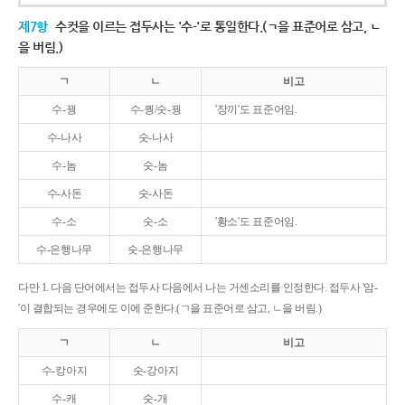
제7항
수컷을 이르는 접두사는 '수-'로 통일한다.(ㄱ을 표준어로 삼고, ㄴ
을 버림.)
ㄱ
ㄴ
비고
수-꿩
수-퀑/숫-꿩
'장끼'도 표준어임.
수-나사
숫-나사
수-놈
숫-놈
수-사돈
숫-사돈
수-소
숫-소
'황소'도 표준어임.
수-은행나무
숫-은행나무
다만 1. 다음 단어에서는 접두사 다음에서 나는 거센소리를 인정한다. 접두사 '암-
'이 결합되는 경우에도 이에 준한다.(ㄱ을 표준어로 삼고, ㄴ을 버림.)
ㄱ
ㄴ
비고
수-캉아지
숫-강아지
수-캐
숫-개