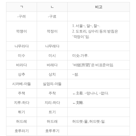
ㄱ
ㄴ
비고
-구려
-구료
1. 서울~, 알~, 찰~.
깍쟁이
깍정이
2. 도토리, 상수리 등의 받침은
‘깍정이’임.
나무라다
나무래다
미수
미시
미숫-가루.
바라다
바래다
‘바램[所望]’은 비표준어임.
상추
상치
~쌈.
시러베-아들
실업의-아들
주책
주착
←主着. ~망나니, ~없다.
지루-하다
지리-하다
←支離.
튀기
트기
허드레
허드래
허드렛-물, 허드렛-일.
호루라기
호루루기