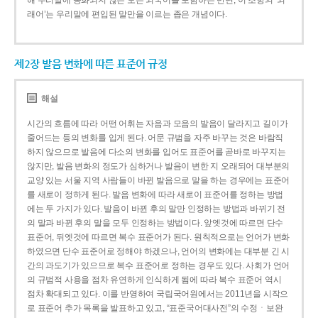
해 우리말에 동화되지 않은 모든 외국어를 포함하는 반면, 이 조항의 ‘외
래어’는 우리말에 편입된 말만을 이르는 좁은 개념이다.
제2장 발음 변화에 따른 표준어 규정
해설
시간의 흐름에 따라 어떤 어휘는 자음과 모음의 발음이 달라지고 길이가
줄어드는 등의 변화를 입게 된다. 어문 규범을 자주 바꾸는 것은 바람직
하지 않으므로 발음에 다소의 변화를 입어도 표준어를 곧바로 바꾸지는
않지만, 발음 변화의 정도가 심하거나 발음이 변한 지 오래되어 대부분의
교양 있는 서울 지역 사람들이 바뀐 발음으로 말을 하는 경우에는 표준어
를 새로이 정하게 된다. 발음 변화에 따라 새로이 표준어를 정하는 방법
에는 두 가지가 있다. 발음이 바뀐 후의 말만 인정하는 방법과 바뀌기 전
의 말과 바뀐 후의 말을 모두 인정하는 방법이다. 앞엣것에 따르면 단수
표준어, 뒤엣것에 따르면 복수 표준어가 된다. 원칙적으로는 언어가 변화
하였으면 단수 표준어로 정해야 하겠으나, 언어의 변화에는 대부분 긴 시
간의 과도기가 있으므로 복수 표준어로 정하는 경우도 있다. 사회가 언어
의 규범적 사용을 점차 유연하게 인식하게 됨에 따라 복수 표준어 역시
점차 확대되고 있다. 이를 반영하여 국립국어원에서는 2011년을 시작으
로 표준어 추가 목록을 발표하고 있고, “표준국어대사전”의 수정ㆍ보완