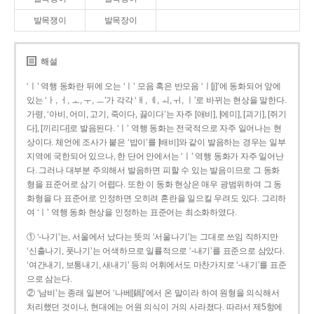
발목쟁이
발목장이
해설
‘ㅣ’ 역행 동화란 뒤에 오는 ‘ㅣ’ 모음 혹은 반모음 ‘ㅣ[j]’에 동화되어 앞에
있는 ‘ㅏ, ㅓ, ㅗ, ㅜ, ㅡ’가 각각 ‘ㅐ, ㅔ, ㅚ, ㅟ, ㅣ’로 바뀌는 현상을 말한다.
가령, ‘아비, 어미, 고기, 죽이다, 끓이다’는 자주 [애비], [에미], [괴기], [쥐기
다], [끼리다]로 발음된다. ‘ㅣ’ 역행 동화는 전국적으로 자주 일어나는 현
상이다. 체언에 조사가 붙은 ‘밥이’를 [배비]와 같이 발음하는 경우는 일부
지역에 국한되어 있으나, 한 단어 안에서는 ‘ㅣ’ 역행 동화가 자주 일어난
다. 그러나 대부분 주의해서 발음하면 피할 수 있는 발음이므로 그 동화
형을 표준어로 삼기 어렵다. 또한 이 동화 현상은 매우 광범위하여 그 동
화형을 다 표준어로 인정하면 오히려 혼란을 일으킬 우려도 있다. 그리하
여 ‘ㅣ’ 역행 동화 현상을 인정하는 표준어는 최소화하였다.
① ‘-나기’는, 서울에서 났다는 뜻의 ‘서울나기’는 그대로 쓰임 직하지만
‘신출나기, 풋나기’는 어색하므로 일률적으로 ‘-내기’를 표준으로 삼았다.
‘여간내기, 보통내기, 새내기’ 등의 어휘에서도 마찬가지로 ‘-내기’를 표준
으로 삼는다.
② ‘남비’는 종래 일본어 ‘나베[鍋]’에서 온 말이라 하여 원형을 의식해서
처리했던 것이나, 현대에는 어원 의식이 거의 사라졌다. 따라서 제5항에