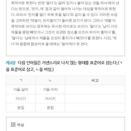
목적어로 취한다. 반면 ‘떨다’는 달려 있거나 붙어 있는 것을 쳐서 떼어 낸
다는 뜻으로, ‘먼지, 재’ 등과 같이 떨어져 나가는 대상을 목적어로 취한
다. 따라서 ‘먼지를 떨기 위해 옷을 털다’와 같이 쓸 수 있다. 이러한 쓰임
을 고려하면 ‘재떨이, 먼지떨이’가 올바른 표기가 된다. 그러나 ‘재물’이
목적어로 쓰이는 경우에는 유사한 의미로도 쓰인다. ‘털다’는 ‘남이 가진
재물을 몽땅 빼앗거나 그것이 보관된 장소를 모조리 뒤지어 훔치다’를,
‘떨다’는 ‘남에게서 재물을 모조리 훔치거나 빼앗다’를 뜻한다. 다만, ‘먹
다’와 결합해 합성어로 쓸 때에는 ‘털어먹다’로 쓴다.
제4항
다음 단어들은 거센소리로 나지 않는 형태를 표준어로 삼는다.(ㄱ
을 표준어로 삼고, ㄴ을 버림.)
ㄱ
ㄴ
비고
가을-갈이
가을-카리
거시기
거시키
분침
푼침
해설