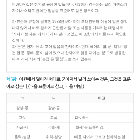
제3항과 같은 취지로 규정한 말들이나, 제3항의 경우와는 달리 거센소리
가 예사소리로 변화한 말들을 표준어로 삼은 경우이다.
① 표준어 규정이 공표된 1988년보다 이미 오래전부터 이름이 얼른 생각
나지 않거나 바로 말하기 곤란한 사람 또는 사물을 가리키는 대명사로
‘거시키’보다는 ‘거시기’가 더 널리 쓰였고 이 조항에서 이를 다시 확인한
것이다.
② ‘푼’은 한자 ‘分’의 고어 발음의 잔재이다. 현대 국어의 ‘할, 푼, 리’나 ‘땡
전 한 푼’ 등에 ‘푼’이 남아 있으나 한자어로 읽을 때에는 ‘분’으로 발음한
다. 따라서 시계의 ‘분침’은 ‘푼침’으로 쓰지 않는다.
제5항
어원에서 멀어진 형태로 굳어져서 널리 쓰이는 것은, 그것을 표준
어로 삼는다.(ㄱ을 표준어로 삼고, ㄴ을 버림.)
ㄱ
ㄴ
비고
강낭-콩
강남-콩
고삿
고샅
겉~, 속~.
사글-세
삭월-세
‘월세’는 표준어임.
울력-성당
위력-성당
떼를 지어서 으르고 협박하는 일.