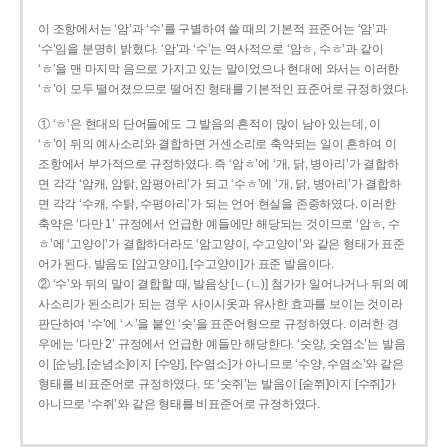
이 조항에서는 ‘암’과 ‘수’를 구별하여 쓸 때의 기본적 표준어는 ‘암’과
‘수’임을 분명히 밝혔다. ‘암’과 ‘수’는 역사적으로 ‘암ㅎ, 수ㅎ’과 같이
‘ㅎ’을 맨 마지막 음으로 가지고 있는 말이었으나 현대에 와서는 이러한
‘ㅎ’이 모두 떨어졌으므로 떨어진 형태를 기본적인 표준어로 규정하였다.
① ‘ㅎ’은 현대의 단어들에도 그 발음의 흔적이 많이 남아 있는데, 이
‘ㅎ’이 뒤의 예사소리와 결합하면 거센소리로 축약되는 일이 흔하여 이
조항에서 부가적으로 규정하였다. 즉 ‘암ㅎ’에 ‘개, 닭, 병아리’가 결합하
면 각각 ‘암캐, 암탉, 암평아리’가 되고 ‘수ㅎ’에 ‘개, 닭, 병아리’가 결합하
면 각각 ‘수캐, 수탉, 수평아리’가 되는 언어 현실을 존중하였다. 이러한
축약은 ‘다만 1’ 규정에서 언급한 예들에만 해당되는 것이므로 ‘암ㅎ, 수
ㅎ’에 ‘고양이’가 결합하더라도 ‘암고양이, 수고양이’와 같은 형태가 표준
어가 된다. 발음도 [암고양이], [수고양이]가 표준 발음이다.
② ‘수’와 뒤의 말이 결합할 때, 발음상 [ㄴ(ㄴ)] 첨가가 일어나거나 뒤의 예
사소리가 된소리가 되는 경우 사이시옷과 유사한 효과를 보이는 것이라
판단하여 ‘수’에 ‘ㅅ’을 붙인 ‘숫’을 표준어형으로 규정하였다. 이러한 경
우에는 ‘다만 2’ 규정에서 언급한 예들만 해당한다. ‘숫양, 숫염소’는 발음
이 [순냥], [순념소]이지 [수양], [수염소]가 아니므로 ‘수양, 수염소’와 같은
형태를 비표준어로 규정하였다. 또 ‘숫쥐’는 발음이 [숟쮜]이지 [수쥐]가
아니므로 ‘수쥐’와 같은 형태를 비표준어로 규정하였다.