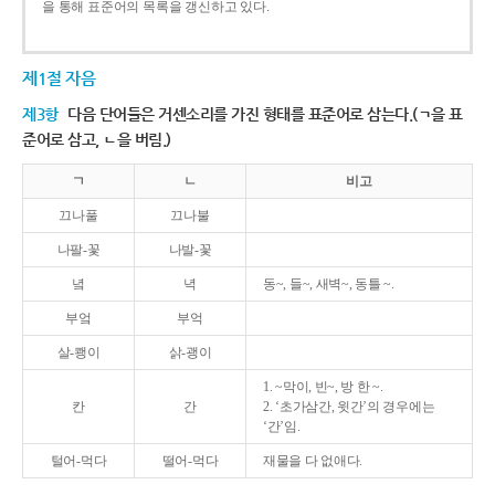
을 통해 표준어의 목록을 갱신하고 있다.
제1절 자음
제3항
다음 단어들은 거센소리를 가진 형태를 표준어로 삼는다.(ㄱ을 표
준어로 삼고, ㄴ을 버림.)
ㄱ
ㄴ
비고
끄나풀
끄나불
나팔-꽃
나발-꽃
녘
녁
동~, 들~, 새벽~, 동틀 ~.
부엌
부억
살-쾡이
삵-괭이
1. ~막이, 빈~, 방 한 ~.
칸
간
2. ‘초가삼간, 윗간’의 경우에는
‘간’임.
털어-먹다
떨어-먹다
재물을 다 없애다.