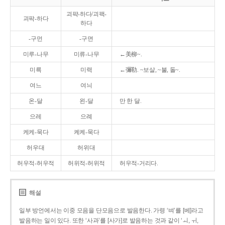
괴퍅-하다/괴팩-
괴팍-하다
하다
-구먼
-구면
미루-나무
미류-나무
←美柳~.
미륵
미력
←彌勒. ~보살, ~불, 돌~.
여느
여늬
온-달
왼-달
만 한 달.
으레
으례
케케-묵다
켸켸-묵다
허우대
허위대
허우적-허우적
허위적-허위적
허우적-거리다.
해설
일부 방언에서는 이중 모음을 단모음으로 발음한다. 가령 ‘벼’를 [베]라고
발음하는 일이 있다. 또한 ‘사과’를 [사가]로 발음하는 것과 같이 ‘ㅚ, ㅟ,