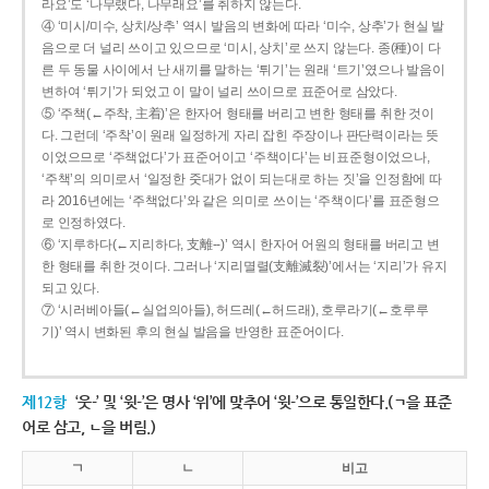
라요’도 ‘나무랬다, 나무래요’를 취하지 않는다.
④ ‘미시/미수, 상치/상추’ 역시 발음의 변화에 따라 ‘미수, 상추’가 현실 발
음으로 더 널리 쓰이고 있으므로 ‘미시, 상치’로 쓰지 않는다. 종(種)이 다
른 두 동물 사이에서 난 새끼를 말하는 ‘튀기’는 원래 ‘트기’였으나 발음이
변하여 ‘튀기’가 되었고 이 말이 널리 쓰이므로 표준어로 삼았다.
⑤ ‘주책(←주착, 主着)’은 한자어 형태를 버리고 변한 형태를 취한 것이
다. 그런데 ‘주착’이 원래 일정하게 자리 잡힌 주장이나 판단력이라는 뜻
이었으므로 ‘주책없다’가 표준어이고 ‘주책이다’는 비표준형이었으나,
‘주책’의 의미로서 ‘일정한 줏대가 없이 되는대로 하는 짓’을 인정함에 따
라 2016년에는 ‘주책없다’와 같은 의미로 쓰이는 ‘주책이다’를 표준형으
로 인정하였다.
⑥ ‘지루하다(←지리하다, 支離--)’ 역시 한자어 어원의 형태를 버리고 변
한 형태를 취한 것이다. 그러나 ‘지리멸렬(支離滅裂)’에서는 ‘지리’가 유지
되고 있다.
⑦ ‘시러베아들(←실업의아들), 허드레(←허드래), 호루라기(←호루루
기)’ 역시 변화된 후의 현실 발음을 반영한 표준어이다.
제12항
‘웃-’ 및 ‘윗-’은 명사 ‘위’에 맞추어 ‘윗-’으로 통일한다.(ㄱ을 표준
어로 삼고, ㄴ을 버림.)
ㄱ
ㄴ
비고