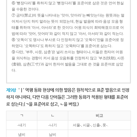
⑥ ‘뻗장다리’를 취하지 않고 ‘뻗정다리’를 표준어로 삼은 것은 언어 현실
을 수용한 것이다.
⑦ 금지(禁止)의 뜻을 나타내는 ‘앗아, 앗아라’는 빼앗는다는 원뜻과는 멀
어져서 단지 하지 말라는 뜻이 되었는데, 현실 발음에 따라 음성 모음 형
태를 취하여 ‘아서, 아서라’로 한 것이다. 어원 의식이 희박해졌으므로 어
법에 따라 ‘앗어, 앗어라’와 같이 적지 않고 ‘아서, 아서라’와 같이 적는다.
⑧ ‘오똑이’도 명사나 부사로 다 인정하지 않고 ‘오뚝이’만을 표준어로 정
하였다. ‘오똑하다’도 취하지 않고 ‘오뚝하다’를 표준어로 삼는다.
⑨ 다만, ‘부주, 사둔, 삼춘’은 널리 쓰이는 형태이나, 이들은 한자어 어원
을 의식하는 경향이 커서 음성 모음화를 인정하지 않고 ‘부조(扶助), 사돈
(査頓), 삼촌(三寸)’과 같이 한자어 발음을 그대로 쓴 것을 표준어로 삼았
다.
제9항
‘ㅣ’ 역행 동화 현상에 의한 발음은 원칙적으로 표준 발음으로 인정
하지 아니하되, 다만 다음 단어들은 그러한 동화가 적용된 형태를 표준어
로 삼는다.(ㄱ을 표준어로 삼고, ㄴ을 버림.)
ㄱ
ㄴ
비고
-내기
-나기
서울-, 시골-, 신출-, 풋-.
냄비
남비