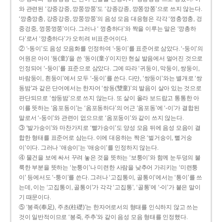
와 관련된 ‘강중강중, 깡쭝깡쭝’도 ‘강종강종, 깡쫑깡쫑’으로 쓰지 않는다.
‘깡충깡충, 강중강중, 깡쭝깡쭝’의 음성 모음 대응형은 각각 ‘껑충껑충, 겅
중겅중, 껑쭝껑쭝’이다. 그러나 ‘ 껑충하다’와 짝을 이루는 말은 ‘깡총하
다’로서 ‘깡충하다’가 오히려 비표준어이다.
② ‘-동이’도 음성 모음화를 인정하여 ‘-둥이’를 표준어로 삼았다. ‘-둥이’의
어원은 아이 ‘동(童)’을 쓴 ‘동이(童-)’이지만 현실 발음에서 멀어진 것으로
인정되어 ‘-둥이’를 표준으로 삼았다. 그에 따라 ‘귀둥이, 막둥이, 쌍둥이,
바람둥이, 흰둥이’에서 모두 ‘-둥이’를 쓴다. 다만, ‘쌍둥이’와는 별개로 ‘쌍
동밤’과 같은 단어에서는 한자어 ‘쌍동(雙童)’의 발음이 살아 있는 것으로
판단되므로 ‘쌍둥밤’으로 쓰지 않는다. 또 살이 올라 보드랍고 통통한 아
이를 뜻하는 ‘옴포동이’는 ‘옴포동하다’의 어근 ‘옴포동’에 ‘-이’가 결합된
말로서 ‘-둥이’와 관련이 없으므로 ‘옴포둥이’와 같이 쓰지 않는다.
③ ‘발가숭이’와 마찬가지로 ‘빨가숭이’도 양성 모음 뒤에 음성 모음이 결
합한 형태를 표준어로 삼는다. 이에 대응하는 짝은 ‘벌거숭이, 뻘거숭
이’이다. 그러나 ‘애송이’는 ‘애숭이’를 인정하지 않는다.
④ 물건을 보에 싸서 꾸려 놓은 것을 뜻하는 ‘보퉁이’와 함께 눈두덩의 불
룩한 부분을 뜻하는 ‘눈퉁이’나 미련한 사람을 낮추어 가리키는 ‘미련퉁
이’ 등에서도 ‘-퉁이’를 쓴다. 그러나 ‘고집통이, 골통이’에서는 ‘통이’를 쓰
는데, 이는 ‘고집통이, 골통이’가 각각 ‘고집통’, ‘골통’에 ‘-이’가 붙은 말이
기 때문이다.
⑤ ‘봉족(奉足), 주초(柱礎)’는 한자어로서의 형태를 인식하지 않고 쓰는
것이 일반적이므로 ‘봉죽, 주추’와 같이 음성 모음 형태를 인정했다.