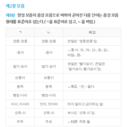
제2절 모음
제8항
양성 모음이 음성 모음으로 바뀌어 굳어진 다음 단어는 음성 모음
형태를 표준어로 삼는다.(ㄱ을 표준어로 삼고, ㄴ을 버림.)
ㄱ
ㄴ
비고
깡충-깡충
깡총-깡총
큰말은 ‘껑충껑충’임.
←童-이. 귀-, 막-, 선-, 쌍-, 검-,
-둥이
-동이
바람-, 흰-.
센말은 ‘빨가숭이’, 큰말은
발가-숭이
발가-송이
‘벌거숭이, 뻘거숭이’임.
보퉁이
보통이
봉죽
봉족
←奉足. ~꾼, ~들다.
뻗정-다리
뻗장-다리
아서, 아서라
앗아, 앗아라
하지 말라고 금지하는 말.
오뚝-이
오똑-이
부사도 ‘오뚝-이’임.
주추
주초
←柱礎. 주춧-돌.