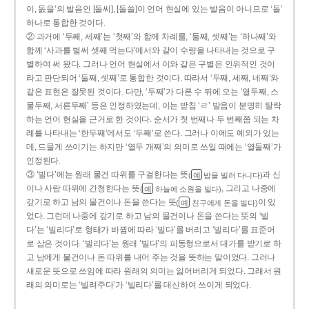
이, 돐을’의 발음인 [돌씨], [돌쓸]이 언어 현실에 있는 발음이 아니므로 ‘돌’
하나로 통합한 것이다.
② 과거에 ‘두째, 세째’는 ‘첫째’와 함께 차례를, ‘둘째, 셋째’는 ‘하나째’와
함께 ‘사과를 벌써 셋째 먹는다’에서와 같이 수량을 나타내는 것으로 구
별하여 써 왔다. 그러나 언어 현실에서 이와 같은 구별은 인위적인 것이
라고 판단되어 ‘둘째, 셋째’로 통합한 것이다. 따라서 ‘두째, 세째, 네째’와
같은 표현은 잘못된 것이다. 다만, ‘두째’가 다른 수 뒤에 오는 ‘열두째, 스
물두째, 서른두째’ 등은 인정하였는데, 이는 받침 ‘ㄹ’ 발음이 분명히 탈락
하는 언어 현실을 근거로 한 것이다. 순서가 첫 번째나 두 번째쯤 되는 차
례를 나타내는 ‘한두째’에서도 ‘두째’로 쓴다. 그러나 이에도 예외가 있는
데, 드물게 쓰이기는 하지만 ‘열두 개째’의 의미로 쓰일 때에는 ‘열둘째’가
인정된다.
③ ‘빌다’에는 원래 물건 따위를 구걸한다는 뜻
과 신
(
밥을 빌러 다니다)
예
이나 사람 따위에 간청한다는 뜻
, 그리고 나중에
(
하늘에 소원을 빌다)
예
갚기로 하고 남의 물건이나 돈을 쓴다는 뜻
이 있
(
친구에게 돈을 빌다)
예
었다. 그런데 나중에 갚기로 하고 남의 물건이나 돈을 쓴다는 뜻의 ‘빌
다’는 ‘빌리다’로 형태가 바뀜에 따라 ‘빌다’를 버리고 ‘빌리다’를 표준어
로 삼은 것이다. ‘빌리다’는 원래 ‘빌다’의 피동형으로서 대가를 받기로 하
고 남에게 물건이나 돈 따위를 내어 주는 것을 뜻하는 말이었다. 그러나
새로운 뜻으로 쓰임에 따라 원래의 의미는 잃어버리게 되었다. 그래서 원
래의 의미로는 ‘빌려주다’가 ‘빌리다’를 대신하여 쓰이게 되었다.