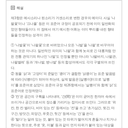
해설
제3항은 예사소리나 된소리가 거센소리로 변한 경우의 예이다. 사실 ‘나
팔꽃’이나 ‘끄나풀’ 등은 이 표준어 규정이 공표되기 전에 이미 일반화되
었던 형태들이다. 이 점에서 여기 예시한 어휘는 이미 뿌리를 내린 형태
들을 인정하는 성격이 크다.
① ‘나발꽃’이 ‘나팔꽃’으로 바뀌었으나 모든 ‘나발’을 ‘나팔’로 바꾸어야
하는 것은 아니다. 일반적인 의미의 ‘나팔’과 함께 놋쇠로 긴 대롱처럼 만
든 전통 관악기의 하나인 ‘나발’도 인정될 뿐만 아니라 ‘나팔바지, 나팔관,
나팔벌레’ 등과 ‘개나발, 병나발’ 등의 합성어에서도 각각 구별되어 쓰인
다.
② 동물 ‘삵’과 ‘고양이’의 준말인 ‘괭이’가 결합한 ‘삵괭이’는 표준 발음법
에 따라 [삭꽹이]가 되어야 하는데, 실제 발음은 [살쾡이]이므로 ‘살쾡
이’를 표준어로 삼았다. 표준어 규정 제26항에서는 ‘살쾡이’와 함께 ‘삵’도
표준어로 인정하였다.
③ ‘칸’은 공간의 구획을 나타내며, ‘간(間)’은 이미 굳어진 한자어 속에서
쓰이거나 공간으로서의 장소를 가리키는 접미사로 쓰인다. 그러므로 ‘위
칸, 한 칸 벌리다, 비어 있는 칸’ 등에서는 ‘칸’을 쓰고 ‘초가삼간, 뒷간, 마
구간, 방앗간, 외양간, 푸줏간, 헛간’ 등에서는 ‘간’을 쓴다.
④ ‘털다’는 달려 있는 것, 붙어 있는 것 따위가 떨어지게 흔들거나 치거나
한다는 뜻으로, 주로 ‘옷, 이불’ 등과 같이 먼지 따위가 붙어 있는 대상을