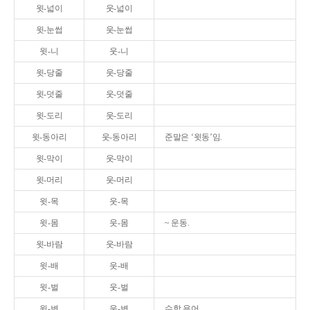
윗-넓이
웃-넓이
윗-눈썹
웃-눈썹
윗-니
웃-니
윗-당줄
웃-당줄
윗-덧줄
웃-덧줄
윗-도리
웃-도리
윗-동아리
웃-동아리
준말은 ‘윗동’임.
윗-막이
웃-막이
윗-머리
웃-머리
윗-목
웃-목
윗-몸
웃-몸
~ 운동.
윗-바람
웃-바람
윗-배
웃-배
윗-벌
웃-벌
윗-변
웃-변
수학 용어.