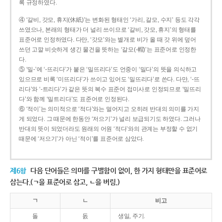
록 규정하였다.
④ ‘갈비, 갓모, 휴지(休紙)’는 변화된 형태인 ‘가리, 갈모, 수지’ 등도 각각
쓰였으나, 본래의 형태가 더 널리 쓰이므로 ‘갈비, 갓모, 휴지’의 형태를
표준어로 인정하였다. 다만, ‘갓모’와는 별개로 비가 올 때 갓 위에 덮어
쓰던 고깔 비슷하게 생긴 물건을 뜻하는 ‘갈모(-帽)’는 표준어로 인정한
다.
⑤ ‘밀-’에 ‘-뜨리다’가 붙은 ‘밀뜨리다’도 언중이 ‘밀다’의 뜻을 의식하고
있으므로 비록 ‘미뜨리다’가 쓰이고 있어도 ‘밀뜨리다’로 쓴다. 다만, ‘-뜨
리다’와 ‘-트리다’가 같은 뜻의 복수 표준어 접미사로 인정되므로 ‘밀뜨리
다’와 함께 ‘밀트리다’도 표준어로 인정된다.
⑥ ‘적이’는 의미적으로 ‘적다’와는 멀어지고 오히려 반대의 의미를 가지
게 되었다. 그 때문에 한동안 ‘저으기’가 널리 보급되기도 하였다. 그러나
반대의 뜻이 되었더라도 원래의 어원 ‘적다’와의 관계는 부정할 수 없기
때문에 ‘저으기’가 아닌 ‘적이’를 표준어로 삼았다.
제6항
다음 단어들은 의미를 구별함이 없이, 한 가지 형태만을 표준어로
삼는다.(ㄱ을 표준어로 삼고, ㄴ을 버림.)
ㄱ
ㄴ
비고
돌
돐
생일, 주기.