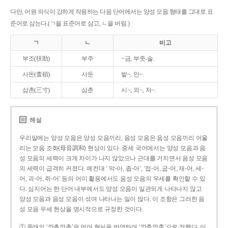
다만, 어원 의식이 강하게 작용하는 다음 단어에서는 양성 모음 형태를 그대로 표
준어로 삼는다.(ㄱ을 표준어로 삼고, ㄴ을 버림.)
ㄱ
ㄴ
비고
부조(扶助)
부주
~금, 부좃-술.
사돈(査頓)
사둔
밭~, 안~.
삼촌(三寸)
삼춘
시~, 외~, 처~.
해설
우리말에는 양성 모음은 양성 모음끼리, 음성 모음은 음성 모음끼리 어울
리는 모음 조화(母音調和) 현상이 있다. 중세 국어에서는 양성 모음과 음
성 모음의 세력이 크게 차이가 나지 않았으나 근대를 거치면서 음성 모음
의 세력이 급격히 커졌다. 예컨대 ‘ 막-아, 좁-아’, ‘접-어, 굽-어, 재-어, 세-
어, 괴-어, 쥐-어’ 등의 어미 활용에서도 음성 모음의 우세를 확인할 수 있
다. 심지어는 한 단어 내부에서도 양성 모음이 일관되게 나타나지 않고
양성 모음과 음성 모음이 섞여 나타나는 일이 많다. 이 조항은 그러한 음
성 모음 우세 현상을 명시적으로 규정한 것이다.
① 종래의 ‘깡총깡총’은 언어 현실을 반영하여 ‘깡충깡충’으로 정했다. 이