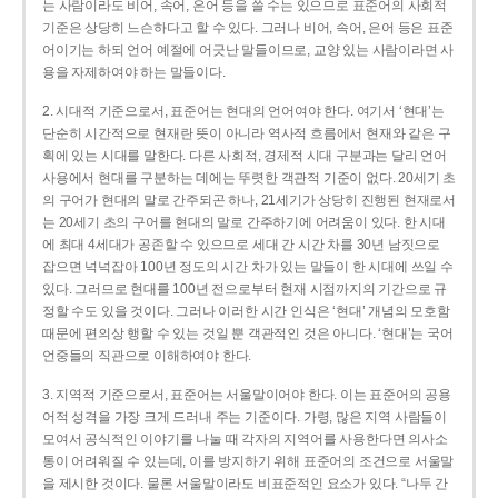
는 사람이라도 비어, 속어, 은어 등을 쓸 수는 있으므로 표준어의 사회적
기준은 상당히 느슨하다고 할 수 있다. 그러나 비어, 속어, 은어 등은 표준
어이기는 하되 언어 예절에 어긋난 말들이므로, 교양 있는 사람이라면 사
용을 자제하여야 하는 말들이다.
2. 시대적 기준으로서, 표준어는 현대의 언어여야 한다. 여기서 ‘현대’는
단순히 시간적으로 현재란 뜻이 아니라 역사적 흐름에서 현재와 같은 구
획에 있는 시대를 말한다. 다른 사회적, 경제적 시대 구분과는 달리 언어
사용에서 현대를 구분하는 데에는 뚜렷한 객관적 기준이 없다. 20세기 초
의 구어가 현대의 말로 간주되곤 하나, 21세기가 상당히 진행된 현재로서
는 20세기 초의 구어를 현대의 말로 간주하기에 어려움이 있다. 한 시대
에 최대 4세대가 공존할 수 있으므로 세대 간 시간 차를 30년 남짓으로
잡으면 넉넉잡아 100년 정도의 시간 차가 있는 말들이 한 시대에 쓰일 수
있다. 그러므로 현대를 100년 전으로부터 현재 시점까지의 기간으로 규
정할 수도 있을 것이다. 그러나 이러한 시간 인식은 ‘현대’ 개념의 모호함
때문에 편의상 행할 수 있는 것일 뿐 객관적인 것은 아니다. ‘현대’는 국어
언중들의 직관으로 이해하여야 한다.
3. 지역적 기준으로서, 표준어는 서울말이어야 한다. 이는 표준어의 공용
어적 성격을 가장 크게 드러내 주는 기준이다. 가령, 많은 지역 사람들이
모여서 공식적인 이야기를 나눌 때 각자의 지역어를 사용한다면 의사소
통이 어려워질 수 있는데, 이를 방지하기 위해 표준어의 조건으로 서울말
을 제시한 것이다. 물론 서울말이라도 비표준적인 요소가 있다. “나두 간