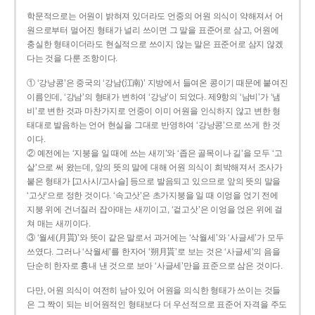
학문적으로는 어원이 밝혀져 있더라도 언중의 어원 의식이 약해져서 어
원으로부터 멀어진 형태가 널리 쓰이면 그 말을 표준어로 삼고, 어원에
충실한 형태이더라도 현실적으로 쓰이지 않는 말은 표준어로 삼지 않겠
다는 것을 다룬 조항이다.
① ‘강낭콩’은 중국의 ‘강남(江南)’ 지방에서 들여온 콩이기 때문에 붙여진
이름인데, ‘강남’의 형태가 변하여 ‘강낭’이 되었다. 제9항의 ‘남비’가 ‘냄
비’로 변한 것과 마찬가지로 언중이 이미 어원을 인식하지 않고 변한 형
태대로 발음하는 언어 현실을 그대로 반영하여 ‘강낭콩’으로 쓰게 한 것
이다.
② 예전에는 ‘지붕을 일 때에 쓰는 새끼’와 ‘좁은 골목이나 길’을 모두 ‘고
샅’으로 써 왔는데, 앞의 뜻의 말에 대해 어원 의식이 희박해져서 조사가
붙은 형태가 [고사시/고사슬] 등으로 발음되고 있으므로 앞의 뜻의 말을
‘고삿’으로 정한 것이다. ‘속고삿’은 초가지붕을 일 때 이엉을 얹기 전에
지붕 위에 건너질러 잡아매는 새끼이고, ‘겉고삿’은 이엉을 얹은 위에 걸
쳐 매는 새끼이다.
③ ‘월세(月貰)’와 뜻이 같은 말로서 과거에는 ‘삭월세’와 ‘사글세’가 모두
쓰였다. 그러나 ‘삭월세’를 한자어 ‘朔月貰’로 보는 것은 ‘사글세’의 음을
단순히 한자로 흉내 낸 것으로 보아 ‘사글세’만을 표준으로 삼은 것이다.
다만, 어원 의식이 여전히 남아 있어 어원을 의식한 형태가 쓰이는 것들
은 그 짝이 되는 비어원적인 형태보다 더 우선적으로 표준어 자격을 주도