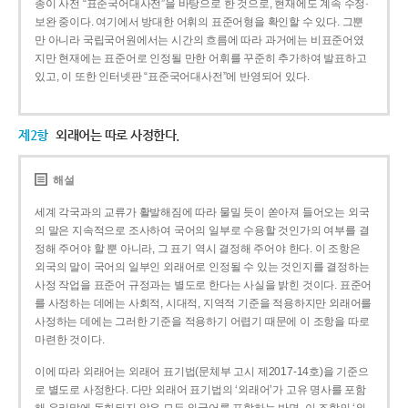
종이 사전 “표준국어대사전”을 바탕으로 한 것으로, 현재에도 계속 수정·
보완 중이다. 여기에서 방대한 어휘의 표준어형을 확인할 수 있다. 그뿐
만 아니라 국립국어원에서는 시간의 흐름에 따라 과거에는 비표준어였
지만 현재에는 표준어로 인정될 만한 어휘를 꾸준히 추가하여 발표하고
있고, 이 또한 인터넷판 “표준국어대사전”에 반영되어 있다.
제2항
외래어는 따로 사정한다.
해설
세계 각국과의 교류가 활발해짐에 따라 물밀 듯이 쏟아져 들어오는 외국
의 말은 지속적으로 조사하여 국어의 일부로 수용할 것인가의 여부를 결
정해 주어야 할 뿐 아니라, 그 표기 역시 결정해 주어야 한다. 이 조항은
외국의 말이 국어의 일부인 외래어로 인정될 수 있는 것인지를 결정하는
사정 작업을 표준어 규정과는 별도로 한다는 사실을 밝힌 것이다. 표준어
를 사정하는 데에는 사회적, 시대적, 지역적 기준을 적용하지만 외래어를
사정하는 데에는 그러한 기준을 적용하기 어렵기 때문에 이 조항을 따로
마련한 것이다.
이에 따라 외래어는 외래어 표기법(문체부 고시 제2017-14호)을 기준으
로 별도로 사정한다. 다만 외래어 표기법의 ‘외래어’가 고유 명사를 포함