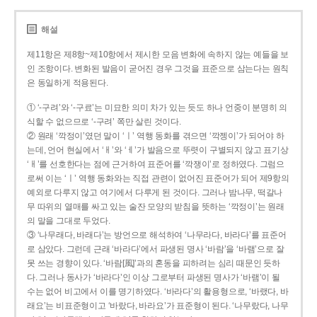
해설
제11항은 제8항~제10항에서 제시한 모음 변화에 속하지 않는 예들을 보
인 조항이다. 변화된 발음이 굳어진 경우 그것을 표준으로 삼는다는 원칙
은 동일하게 적용된다.
① ‘-구려’와 ‘-구료’는 미묘한 의미 차가 있는 듯도 하나 언중이 분명히 의
식할 수 없으므로 ‘-구려’ 쪽만 살린 것이다.
② 원래 ‘깍정이’였던 말이 ‘ㅣ’ 역행 동화를 겪으면 ‘깍젱이’가 되어야 하
는데, 언어 현실에서 ‘ㅐ’와 ‘ㅔ’가 발음으로 뚜렷이 구별되지 않고 표기상
‘ㅐ’를 선호한다는 점에 근거하여 표준어를 ‘깍쟁이’로 정하였다. 그럼으
로써 이는 ‘ㅣ’ 역행 동화와는 직접 관련이 없어진 표준어가 되어 제9항의
예외로 다루지 않고 여기에서 다루게 된 것이다. 그러나 밤나무, 떡갈나
무 따위의 열매를 싸고 있는 술잔 모양의 받침을 뜻하는 ‘깍정이’는 원래
의 말을 그대로 두었다.
③ ‘나무래다, 바래다’는 방언으로 해석하여 ‘나무라다, 바라다’를 표준어
로 삼았다. 그런데 근래 ‘바라다’에서 파생된 명사 ‘바람’을 ‘바램’으로 잘
못 쓰는 경향이 있다. ‘바람[風]’과의 혼동을 피하려는 심리 때문인 듯하
다. 그러나 동사가 ‘바라다’인 이상 그로부터 파생된 명사가 ‘바램’이 될
수는 없어 비고에서 이를 명기하였다. ‘바라다’의 활용형으로, ‘바랬다, 바
래요’는 비표준형이고 ‘바랐다, 바라요’가 표준형이 된다. ‘나무랐다, 나무