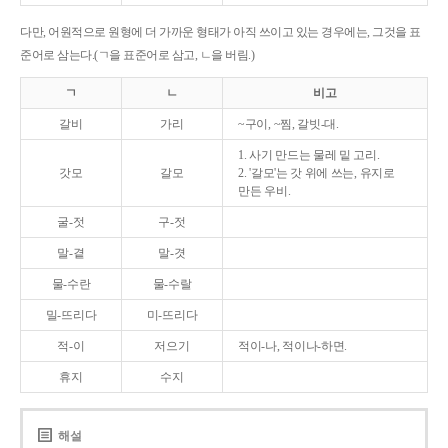
다만, 어원적으로 원형에 더 가까운 형태가 아직 쓰이고 있는 경우에는, 그것을 표
준어로 삼는다.(ㄱ을 표준어로 삼고, ㄴ을 버림.)
ㄱ
ㄴ
비고
갈비
가리
~구이, ~찜, 갈빗-대.
1. 사기 만드는 물레 밑 고리.
갓모
갈모
2. '갈모'는 갓 위에 쓰는, 유지로
만든 우비.
굴-젓
구-젓
말-곁
말-겻
물-수란
물-수랄
밀-뜨리다
미-뜨리다
적-이
저으기
적이-나, 적이나-하면.
휴지
수지
해설