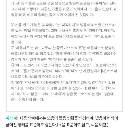
ㅘ, ㅝ’ 등의 원순 모음을 평순 모음으로 발음하는 일은 더 흔히 일어난다.
그러나 이 조항에서 다룬 단어들은 표준어 지역에서도 모음의 단순화 과
정을 겪고, 애초의 형태는 들어 보기 어렵게 된 것들이다.
① 사용 빈도가 높은 ‘괴퍅하다’는 ‘괴팍하다’로 발음이 바뀌었으므로 바
뀐 발음 ‘팍’을 인정하였다. 그러나 사용 빈도가 낮은 ‘강퍅하다, 퍅하다,
퍅성’ 등에서의 ‘퍅’은 ‘팍’으로 발음되지 않으므로 ‘퍅’이 아직도 표준어
형이다.
② ‘미류나무’는 버드나무의 한 종류이므로 ‘미류’는 어원적으로 분명히
버드나무의 의미를 담고 있는 ‘미류(美柳)’인데 이제 ‘미류’라고 발음하는
경우가 거의 없기 때문에 ‘미루나무’를 표준어로 삼았다.
③ ‘여느’도 원래 ‘여늬’였으나 이중 모음 ‘ㅢ’가 단모음 ‘ㅡ’로 변하였으므
로 ‘여느’를 표준어로 삼았다. ‘늬나노’의 ‘늬’도 언어 현실에서 [니]로 소리
나므로 ‘니나노’를 표준어로 삼는다.
④ ‘으례’ 역시 원래 ‘의례(依例)’에서 ‘으례’가 되었던 것인데 ‘례’의 발음
이 ‘레’로 바뀌었으므로 ‘으레’를 표준어로 삼았다. 한편 부사 ‘으레’에 다
시 ‘-이/-히’가 붙은 ‘으레이, 으레히’가 같은 뜻으로 쓰이는 일이 많은데,
이는 인정하지 않는다.
제11항
다음 단어에서는 모음의 발음 변화를 인정하여, 발음이 바뀌어
굳어진 형태를 표준어로 삼는다.(ㄱ을 표준어로 삼고, ㄴ을 버림.)