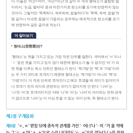
다. 이들은 ‘어간+어미’, ‘어근+어근’과 같이 두 개의 형태소가 결합된 말
이라서, ‘눈곱, 발바닥’ 등과 마찬가지로 된소리를 표기에 반영하지 않는
것이다. 그렇지만 ‘똑똑하다, 쓱싹쓱싹, 쌉쌀하다’의 ‘똑똑, 쓱싹, 쌉쌀’처
럼 같거나 비슷한 음절이 거듭되는 경우에는 예외적으로 된소리를 표기
에 반영하여 같은 글자로 적는다.
더 알아보기
형태소(形態素)란?
‘형태소’는 뜻을 가지고 있는 가장 작은 단위를 말한다. 국어에서 ‘ㅂ’이나
‘ㅣ’ 등은 뜻을 가지고 있지 않기 때문에 형태소가 될 수 없지만 ‘비’가 되
면 뜻을 이루는 최소 단위인 형태소가 된다. ‘책가방’은 ‘책’과 ‘가방’이라
는 두 가지 의미로 쪼개지기 때문에 형태소는 ‘책가방’이 아니라 ‘책’과
‘가방’이다. 더 작은 단위로 쪼개진다고 해도 쪼갰을 때 의미가 없어지거
나 쪼개기 전의 의미와 관련되는 의미가 없어지면 안 된다. ‘나비’는
‘나’와 ‘비’로 쪼개어지지만 이때 ‘나’와 ‘비’는 ‘나비’의 의미와는 전혀 관계
가 없으므로 ‘나비’는 더 이상 쪼갤 수 없는 의미 단위, 즉 형태소가 된다.
제2절 구개음화
제6항
‘ㄷ, ㅌ’ 받침 뒤에 종속적 관계를 가진 ‘- 이(-)’나 ‘- 히 -’가 올 적에
는 그 ‘ㄷ, ㅌ’이 ‘ㅈ, ㅊ’으로 소리 나더라도 ‘ㄷ, ㅌ’으로 적는다.(ㄱ을 취하