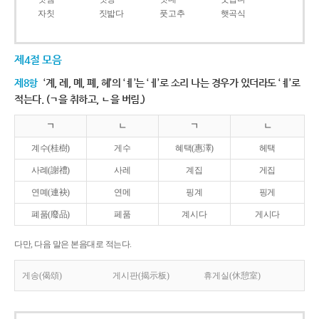
자칫
짓밟다
풋고추
햇곡식
제4절 모음
제8항
‘계, 례, 몌, 폐, 혜’의 ‘ㅖ’는 ‘ㅔ’로 소리 나는 경우가 있더라도 ‘ㅖ’로
적는다. (ㄱ을 취하고, ㄴ을 버림.)
ㄱ
ㄴ
ㄱ
ㄴ
계수(桂樹)
게수
혜택(惠澤)
헤택
사례(謝禮)
사레
계집
게집
연몌(連袂)
연메
핑계
핑게
폐품(廢品)
페품
계시다
게시다
다만, 다음 말은 본음대로 적는다.
게송(偈頌)
게시판(揭示板)
휴게실(休憩室)