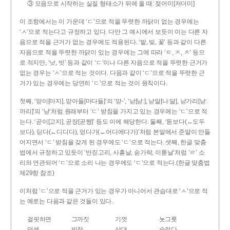
③ 모음으로 시작하는 실질 형태소가 뒤에 올 때: 젖어미[저더미]
이 조항에서는 이 가운데 ‘ㄷ’으로 적을 뚜렷한 까닭이 없는 경우에는
‘ㅅ’으로 적는다고 규정하고 있다. 다만 그 예시에서 보듯이 이는 다른 자
음으로 적을 근거가 없는 경우에도 적용된다. ‘밭, 빚, 꽃’ 등과 같이 다른
자음으로 적을 뚜렷한 까닭이 있는 경우에는 그에 따라 ‘ㅌ, ㅈ, ㅊ’ 등으
로 적지만, ‘낫, 빗’ 등과 같이 ‘ㄷ’이나 다른 자음으로 적을 뚜렷한 근거가
없는 경우는 ‘ㅅ’으로 적는 것이다. 다음과 같이 ‘ㄷ’으로 적을 뚜렷한 근
거가 있는 경우에는 당연히 ‘ㄷ’으로 적는 것이 원칙이다.
첫째, ‘맏이[마지], 맏아들[마다들]’의 ‘맏-’, ‘낟[낟ː], 낟알[나ː달], 낟가리[낟ː
까리]’의 ‘낟’처럼 원래부터 ‘ㄷ’ 받침을 가지고 있는 경우에는 ‘ㄷ’으로 적
는다. ‘곧이[고지], 곧장[곧짱]’ 등도 이에 해당한다. 둘째, ‘돋보다(←도두
보다), 딛다(←디디다), 얻다가(←어디에다가)’처럼 본말에서 준말이 만들
어지면서 ‘ㄷ’ 받침을 갖게 된 경우에도 ‘ㄷ’으로 적는다. 셋째, 한글 맞춤
법에서 규정하고 있듯이 ‘반짇고리, 사흗날, 숟가락, 이튿날’처럼 ‘ㄹ’ 소
리와 연관되어 ‘ㄷ’으로 소리 나는 경우에도 ‘ㄷ’으로 적는다.(한글 맞춤법
제29항 참조)
이처럼 ‘ㄷ’으로 적을 근거가 있는 경우가 아니어서 관습대로 ‘ㅅ’으로 적
는 예로는 다음과 같은 것들이 있다.
걸핏하면
그까짓
기껏
놋그릇
덧셈
빗장
삿대
숫접다