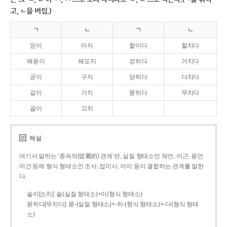
고, ㄴ을 버림.)
ㄱ
ㄴ
ㄱ
ㄴ
맏이
마지
핥이다
할치다
해돋이
해도지
걷히다
거치다
굳이
구지
닫히다
다치다
같이
가치
묻히다
무치다
끝이
끄치
해설
여기서 말하는 ‘종속적(從屬的) 관계’란, 실질 형태소인 체언, 어근, 용언
어간 등에 형식 형태소인 조사, 접미사, 어미 등이 결합하는 관계를 말한
다.
솥이[소치]: 솥(실질 형태소)+이(형식 형태소)
묻히다[무치다]: 묻­-(실질 형태소)+­-히­-(형식 형태소)+-다(형식 형태
소)