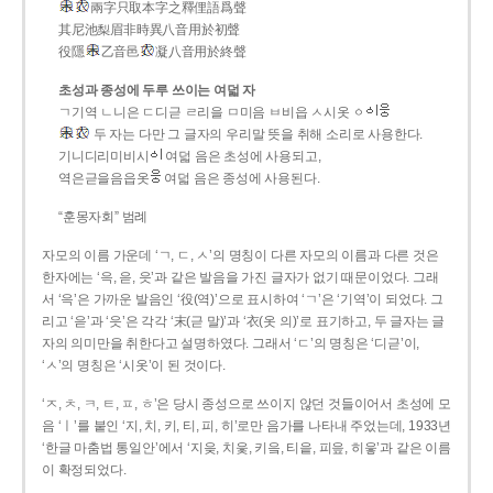
兩字只取本字之釋俚語爲聲
其尼池梨眉非時異八音用於初聲
役隱
乙音邑
凝八音用於終聲
초성과 종성에 두루 쓰이는 여덟 자
ㄱ기역 ㄴ니은 ㄷ디귿 ㄹ리을 ㅁ미음 ㅂ비읍 ㅅ시옷 ㆁ
두 자는 다만 그 글자의 우리말 뜻을 취해 소리로 사용한다.
기니디리미비시
여덟 음은 초성에 사용되고,
역은귿을음읍옷
여덟 음은 종성에 사용된다.
“훈몽자회” 범례
자모의 이름 가운데 ‘ㄱ, ㄷ, ㅅ’의 명칭이 다른 자모의 이름과 다른 것은
한자에는 ‘윽, 읃, 읏’과 같은 발음을 가진 글자가 없기 때문이었다. 그래
서 ‘윽’은 가까운 발음인 ‘役(역)’으로 표시하여 ‘ㄱ’은 ‘기역’이 되었다. 그
리고 ‘읃’과 ‘읏’은 각각 ‘末(귿 말)’과 ‘衣(옷 의)’로 표기하고, 두 글자는 글
자의 의미만을 취한다고 설명하였다. 그래서 ‘ㄷ’의 명칭은 ‘디귿’이,
‘ㅅ’의 명칭은 ‘시옷’이 된 것이다.
‘ㅈ, ㅊ, ㅋ, ㅌ, ㅍ, ㅎ’은 당시 종성으로 쓰이지 않던 것들이어서 초성에 모
음 ‘ㅣ’를 붙인 ‘지, 치, 키, 티, 피, 히’로만 음가를 나타내 주었는데, 1933년
‘한글 마춤법 통일안’에서 ‘지읒, 치읓, 키읔, 티읕, 피읖, 히읗’과 같은 이름
이 확정되었다.