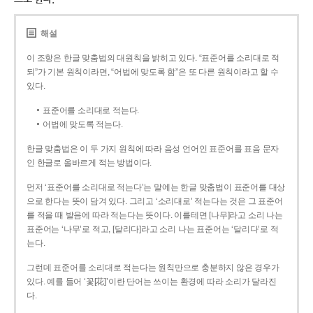
해설
이 조항은 한글 맞춤법의 대원칙을 밝히고 있다. “표준어를 소리대로 적
되”가 기본 원칙이라면, “어법에 맞도록 함”은 또 다른 원칙이라고 할 수
있다.
표준어를 소리대로 적는다.
어법에 맞도록 적는다.
한글 맞춤법은 이 두 가지 원칙에 따라 음성 언어인 표준어를 표음 문자
인 한글로 올바르게 적는 방법이다.
먼저 ‘표준어를 소리대로 적는다’는 말에는 한글 맞춤법이 표준어를 대상
으로 한다는 뜻이 담겨 있다. 그리고 ‘소리대로’ 적는다는 것은 그 표준어
를 적을 때 발음에 따라 적는다는 뜻이다. 이를테면 [나무]라고 소리 나는
표준어는 ‘나무’로 적고, [달리다]라고 소리 나는 표준어는 ‘달리다’로 적
는다.
그런데 표준어를 소리대로 적는다는 원칙만으로 충분하지 않은 경우가
있다. 예를 들어 ‘꽃[花]’이란 단어는 쓰이는 환경에 따라 소리가 달라진
다.