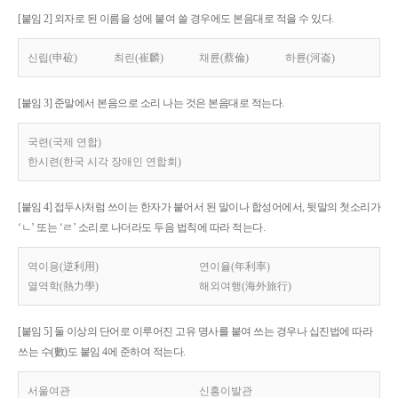
[붙임 2] 외자로 된 이름을 성에 붙여 쓸 경우에도 본음대로 적을 수 있다.
신립(申砬)
최린(崔麟)
채륜(蔡倫)
하륜(河崙)
[붙임 3] 준말에서 본음으로 소리 나는 것은 본음대로 적는다.
국련(국제 연합)
한시련(한국 시각 장애인 연합회)
[붙임 4] 접두사처럼 쓰이는 한자가 붙어서 된 말이나 합성어에서, 뒷말의 첫소리가
‘ㄴ’ 또는 ‘ㄹ’ 소리로 나더라도 두음 법칙에 따라 적는다.
역이용(逆利用)
연이율(年利率)
열역학(熱力學)
해외여행(海外旅行)
[붙임 5] 둘 이상의 단어로 이루어진 고유 명사를 붙여 쓰는 경우나 십진법에 따라
쓰는 수(數)도 붙임 4에 준하여 적는다.
서울여관
신흥이발관