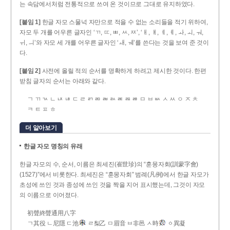
는 속담에서처럼 전통적으로 쓰여 온 것이므로 그대로 유지하였다.
[붙임 1]
한글 자모 스물넉 자만으로 적을 수 없는 소리들을 적기 위하여,
자모 두 개를 어우른 글자인 ‘ㄲ, ㄸ, ㅃ, ㅆ, ㅉ’, ‘ㅐ, ㅒ, ㅔ, ㅖ, ㅘ, ㅚ, ㅝ,
ㅟ, ㅢ’와 자모 세 개를 어우른 글자인 ‘ㅙ, ㅞ’를 쓴다는 것을 보여 준 것이
다.
[붙임 2]
사전에 올릴 적의 순서를 명확하게 하려고 제시한 것이다. 한편
받침 글자의 순서는 아래와 같다.
ㄱ ㄲ ㄳ ㄴ ㄵ ㄶ ㄷ ㄹ ㄺ ㄻ ㄼ ㄽ ㄾ ㄿ ㅀ ㅁ ㅂ ㅄ ㅅ ㅆ ㅇ ㅈ ㅊ
ㅋ ㅌ ㅍ ㅎ
더 알아보기
한글 자모 명칭의 유래
한글 자모의 수, 순서, 이름은 최세진(崔世珍)의 “훈몽자회(訓蒙字會)
(1527)”에서 비롯한다. 최세진은 “훈몽자회” 범례(凡例)에서 한글 자모가
초성에 쓰인 것과 종성에 쓰인 것을 짝을 지어 표시했는데, 그것이 자모
의 이름으로 이어졌다.
初聲終聲通用八字
ㄱ其役 ㄴ尼隱 ㄷ池
ㄹ梨乙 ㅁ眉音 ㅂ非邑 ㅅ時
ㆁ異凝