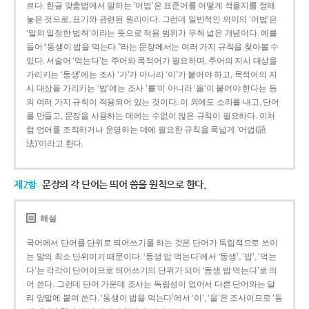
르다. 한글 맞춤법에서 말하는 ‘어법’은 표준어를 어떻게 적을지를 정해
놓은 것으로, 표기와 관련된 원리이다. 그런데 일반적인 의미의 ‘어법’은
‘말의 일정한 법칙’이라는 뜻으로 적용 범위가 무척 넓은 개념이다. 예를
들어 “동생이 밥을 먹는다.”라는 문장에서는 여러 가지 규칙을 찾아볼 수
있다. 서술어 ‘먹는다’는 주어와 목적어가 필요하며, 주어의 지시 대상을
가리키는 ‘동생’에는 조사 ‘가’가 아니라 ‘이’가 붙어야 하고, 목적어의 지
시 대상을 가리키는 ‘밥’에는 조사 ‘를’이 아니라 ‘을’이 붙어야 한다는 등
의 여러 가지 규칙이 적용되어 있는 것이다. 이 외에도 소리를 내고, 단어
를 만들고, 문장을 사용하는 데에는 수없이 많은 규칙이 필요하다. 이처
럼 언어를 조직하거나 운영하는 데에 필요한 규칙을 폭넓게 ‘어법(語
法)’이라고 한다.
제2항
문장의 각 단어는 띄어 씀을 원칙으로 한다.
해설
국어에서 단어를 단위로 띄어쓰기를 하는 것은 단어가 독립적으로 쓰이
는 말의 최소 단위이기 때문이다. ‘동생 밥 먹는다’에서 ‘동생’, ‘밥’, ‘먹는
다’는 각각이 단어이므로 띄어쓰기의 단위가 되어 ‘동생 밥 먹는다’로 띄
어 쓴다. 그런데 단어 가운데 조사는 독립성이 없어서 다른 단어와는 달
리 앞말에 붙여 쓴다. ‘동생이 밥을 먹는다’에서 ‘이’, ‘을’은 조사이므로 ‘동