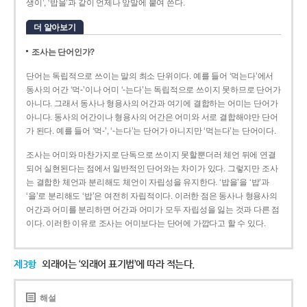
생이’, ‘밥을’과 같이 언제나 앞말에 붙여 쓴다.
더 알아보기
조사는 단어인가?
단어는 독립적으로 쓰이는 말의 최소 단위이다. 예를 들어 ‘먹는다’에서
동사의 어간 ‘먹-­’이나 어미 ‘­-는다’는 독립적으로 쓰이지 못하므로 단어가
아니다. 그래서 동사나 형용사의 어간과 여기에 결합하는 어미는 단어가
아니다. 동사의 어간이나 형용사의 어간은 어미와 서로 결합해야만 단어
가 된다. 예를 들어 ‘먹-’, ‘-는다’는 단어가 아니지만 ‘먹는다’는 단어이다.
조사는 어미와 마찬가지로 단독으로 쓰이지 못할뿐더러 체언 뒤에 연결
되어 실현된다는 점에서 일반적인 단어와는 차이가 있다. 그렇지만 조사
는 결합한 체언과 분리해도 체언이 자립성을 유지한다. ‘밥을’을 ‘밥’과
‘을’로 분리해도 ‘밥’은 여전히 자립적이다. 이러한 점은 동사나 형용사의
어간과 어미를 분리하면 어간과 어미가 모두 자립성을 잃는 것과 다른 점
이다. 이러한 이유로 조사는 어미보다는 단어에 가깝다고 할 수 있다.
제3항
외래어는 ‘외래어 표기법’에 따라 적는다.
해설