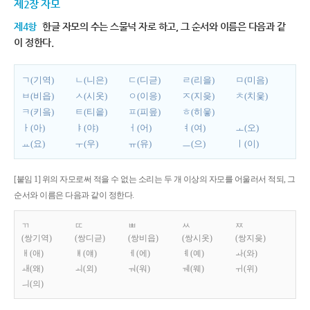
제2장 자모
제4항
한글 자모의 수는 스물넉 자로 하고, 그 순서와 이름은 다음과 같
이 정한다.
ㄱ(기역)
ㄴ(니은)
ㄷ(디귿)
ㄹ(리을)
ㅁ(미음)
ㅂ(비읍)
ㅅ(시옷)
ㅇ(이응)
ㅈ(지읒)
ㅊ(치읓)
ㅋ(키읔)
ㅌ(티읕)
ㅍ(피읖)
ㅎ(히읗)
ㅏ(아)
ㅑ(야)
ㅓ(어)
ㅕ(여)
ㅗ(오)
ㅛ(요)
ㅜ(우)
ㅠ(유)
ㅡ(으)
ㅣ(이)
[붙임 1] 위의 자모로써 적을 수 없는 소리는 두 개 이상의 자모를 어울러서 적되, 그
순서와 이름은 다음과 같이 정한다.
ㄲ
ㄸ
ㅃ
ㅆ
ㅉ
(쌍기역)
(쌍디귿)
(쌍비읍)
(쌍시옷)
(쌍지읒)
ㅐ(애)
ㅒ(얘)
ㅔ(에)
ㅖ(예)
ㅘ(와)
ㅙ(왜)
ㅚ(외)
ㅝ(워)
ㅞ(웨)
ㅟ(위)
ㅢ(의)