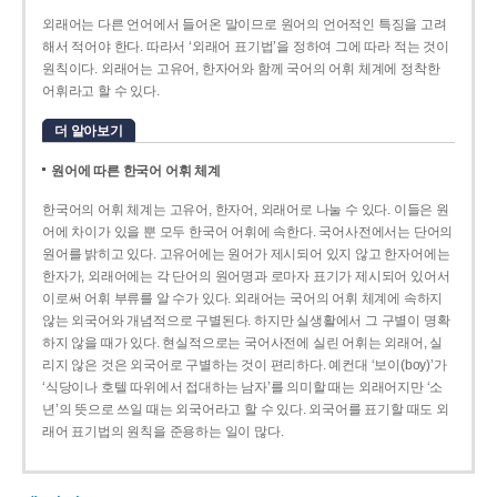
외래어는 다른 언어에서 들어온 말이므로 원어의 언어적인 특징을 고려
해서 적어야 한다. 따라서 ‘외래어 표기법’을 정하여 그에 따라 적는 것이
원칙이다. 외래어는 고유어, 한자어와 함께 국어의 어휘 체계에 정착한
어휘라고 할 수 있다.
더 알아보기
원어에 따른 한국어 어휘 체계
한국어의 어휘 체계는 고유어, 한자어, 외래어로 나눌 수 있다. 이들은 원
어에 차이가 있을 뿐 모두 한국어 어휘에 속한다. 국어사전에서는 단어의
원어를 밝히고 있다. 고유어에는 원어가 제시되어 있지 않고 한자어에는
한자가, 외래어에는 각 단어의 원어명과 로마자 표기가 제시되어 있어서
이로써 어휘 부류를 알 수가 있다. 외래어는 국어의 어휘 체계에 속하지
않는 외국어와 개념적으로 구별된다. 하지만 실생활에서 그 구별이 명확
하지 않을 때가 있다. 현실적으로는 국어사전에 실린 어휘는 외래어, 실
리지 않은 것은 외국어로 구별하는 것이 편리하다. 예컨대 ‘보이(boy)’가
‘식당이나 호텔 따위에서 접대하는 남자’를 의미할 때는 외래어지만 ‘소
년’의 뜻으로 쓰일 때는 외국어라고 할 수 있다. 외국어를 표기할 때도 외
래어 표기법의 원칙을 준용하는 일이 많다.