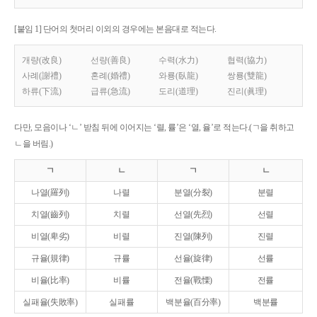
[붙임 1] 단어의 첫머리 이외의 경우에는 본음대로 적는다.
개량(改良)
선량(善良)
수력(水力)
협력(協力)
사례(謝禮)
혼례(婚禮)
와룡(臥龍)
쌍룡(雙龍)
하류(下流)
급류(急流)
도리(道理)
진리(眞理)
다만, 모음이나 ‘ㄴ’ 받침 뒤에 이어지는 ‘렬, 률’은 ‘열, 율’로 적는다.(ㄱ을 취하고
ㄴ을 버림.)
ㄱ
ㄴ
ㄱ
ㄴ
나열(羅列)
나렬
분열(分裂)
분렬
치열(齒列)
치렬
선열(先烈)
선렬
비열(卑劣)
비렬
진열(陳列)
진렬
규율(規律)
규률
선율(旋律)
선률
비율(比率)
비률
전율(戰慄)
전률
실패율(失敗率)
실패률
백분율(百分率)
백분률