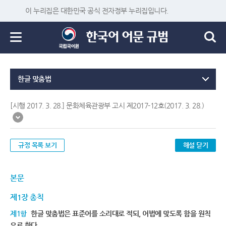
이 누리집은 대한민국 공식 전자정부 누리집입니다.
한글 맞춤법
[시행 2017. 3. 28.] 문화체육관광부 고시 제2017-12호(2017. 3. 28.)
규정 목록 보기
해설 닫기
본문
제1장 총칙
제1항
한글 맞춤법은 표준어를 소리대로 적되, 어법에 맞도록 함을 원칙
으로 한다.