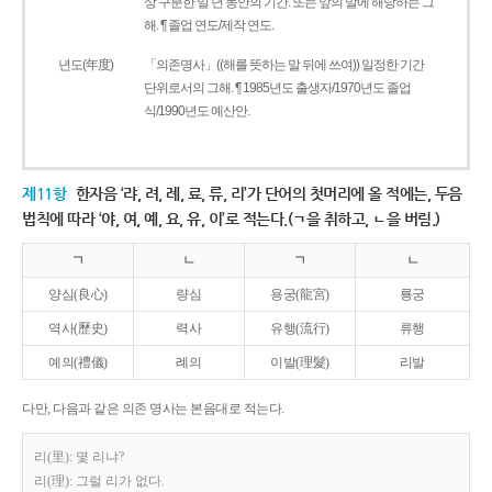
상 구분한 일 년 동안의 기간. 또는 앞의 말에 해당하는 그
해. ¶ 졸업 연도/제작 연도.
년도(年度)
「의존명사」((해를 뜻하는 말 뒤에 쓰여)) 일정한 기간
단위로서의 그해. ¶ 1985년도 출생자/1970년도 졸업
식/1990년도 예산안.
제11항
한자음 ‘랴, 려, 례, 료, 류, 리’가 단어의 첫머리에 올 적에는, 두음
법칙에 따라 ‘야, 여, 예, 요, 유, 이’로 적는다.(ㄱ을 취하고, ㄴ을 버림.)
ㄱ
ㄴ
ㄱ
ㄴ
양심(良心)
량심
용궁(龍宮)
룡궁
역사(歷史)
력사
유행(流行)
류행
예의(禮儀)
례의
이발(理髮)
리발
다만, 다음과 같은 의존 명사는 본음대로 적는다.
리(里): 몇 리냐?
리(理): 그럴 리가 없다.