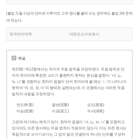
[붙임 3] 둘 이상의 단어로 이루어진 고유 명사를 붙여 쓰는 경우에도 붙임 2에 준하
여 적는다.
한국여자대학
대한요소비료회사
해설
제10항~제12항에서는 국어의 두음 법칙을 규정하였다. 두음 법칙은 단
어의 첫머리에 특정한 소리가 출현하지 못하는 현상을 말한다. ‘녀, 뇨,
뉴, 니’를 포함하는 한자어 음절이 단어 첫머리에 올 때는 ‘ㄴ’이 나타나지
못하여 ‘여, 요, 유, 이’의 형태로 실현되는데, 이 조항에서는 이러한 두음
법칙의 내용을 규정하였다.
연도(年度)
열반(涅槃)
요도(尿道)
이승(尼僧)
이공(泥工)
익사(溺死)
그런데 여기에는 예외가 있다. 한자어 음절이 ‘녀, 뇨, 뉴, 니’를 포함하고
있더라도 의존 명사에는 두음 법칙이 적용되지 않는다. 이는 의존 명사는
독립적으로 쓰이기보다는 그 앞의 말과 연결되어 하나의 단위를 구성하