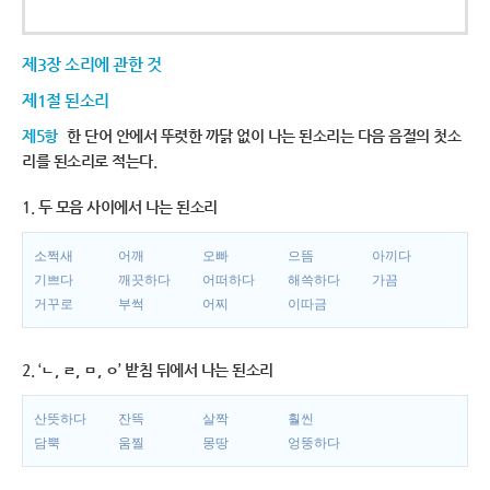
제3장 소리에 관한 것
제1절 된소리
제5항
한 단어 안에서 뚜렷한 까닭 없이 나는 된소리는 다음 음절의 첫소
리를 된소리로 적는다.
1. 두 모음 사이에서 나는 된소리
소쩍새
어깨
오빠
으뜸
아끼다
기쁘다
깨끗하다
어떠하다
해쓱하다
가끔
거꾸로
부썩
어찌
이따금
2. ‘ㄴ, ㄹ, ㅁ, ㅇ’ 받침 뒤에서 나는 된소리
산뜻하다
잔뜩
살짝
훨씬
담뿍
움찔
몽땅
엉뚱하다