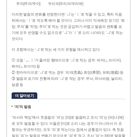
주의[주의/주이]
우리의[우리의/우리에]
이러한 발음의 변화를 반영한다면 ‘ㅢ’는 ‘ㅣ’로 적을 수 있고, 특히 자음
뒤에서는 ‘ㅣ’로 적도록 해야 할 것이다. 그러나 이미 익숙해진 표기인 ‘희
망, 주의’를 ‘히망, 주이’로 적는 것은 공감하기 어렵고 발음의 변화를 표
기에 모두 반영할 수도 없으므로 ‘ㅢ’가 ‘ㅣ’로 소리 나더라도 ‘ㅢ’로 적는
것이다.
이 조항에서는 ‘ㅢ’로 적는 세 가지 유형을 제시하고 있다.
① 모음 ‘ㅡ, ㅣ’가 줄어든 형태이므로 ‘ㅢ’로 적는 경우: 씌어(←쓰이어),
틔어(←트이어) 등
② 한자어이므로 ‘ㅢ’로 적는 경우: 의의(意義), 희망(希望), 유희(遊戱) 등
③ 발음과 표기의 전통에 따라 ‘ㅢ’로 적는 경우: 무늬, 하늬바람, 늴리리,
닁큼 등
더 알아보기
‘의’의 발음
‘의사의 책임’에서 첫음절의 ‘의’는 [의]로 발음하고 조사 ‘의’는 [의]나 [에]
로 모두 발음할 수 있다. 이들은 [이]로 소리 나는 경우가 아니라서 이 조
항과는 무관하지만, 모두 ‘의’로 적는다는 점에서 공통점이 있다. 즉 첫음
절의 ‘의’는 발음의 변화가 없으므로 ‘의’로 적고, 조사 ‘의’는 [에]로 발음할