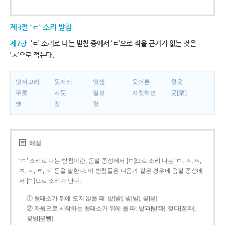
제3절 'ㄷ' 소리 받침
제7항
‘ㄷ’ 소리로 나는 받침 중에서 ‘ㄷ’으로 적을 근거가 없는 것은
‘ㅅ’으로 적는다.
덧저고리
돗자리
엇셈
웃어른
핫옷
무릇
사뭇
얼핏
자칫하면
뭇[衆]
옛
첫
헛
해설
‘ㄷ’ 소리로 나는 받침이란, 음절 종성에서 [ㄷ]으로 소리 나는 ‘ㄷ, ㅅ, ㅆ,
ㅈ, ㅊ, ㅌ, ㅎ’ 등을 말한다. 이 받침들은 다음과 같은 경우에 음절 종성에
서 [ㄷ]으로 소리가 난다.
① 형태소가 뒤에 오지 않을 때: 밭[받], 빚[빋], 꽃[꼳]
② 자음으로 시작하는 형태소가 뒤에 올 때: 밭과[받꽈], 젖다[젇따],
꽃병[꼳뼝]