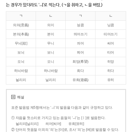
는 경우가 있더라도 ‘ㅢ’로 적는다. (ㄱ을 취하고, ㄴ을 버림.)
ㄱ
ㄴ
ㄱ
ㄴ
의의(意義)
의이
닁큼
닝큼
본의(本義)
본이
띄어쓰기
띠어쓰기
무늬[紋]
무니
씌어
씨어
보늬
보니
틔어
티어
오늬
오니
희망(希望)
히망
하늬바람
하니바람
희다
히다
늴리리
닐리리
유희(遊戱)
유히
해설
표준 발음법 제5항에서는 ‘ㅢ’의 발음을 다음과 같이 규정하고 있다.
① 자음을 첫소리로 가지고 있는 음절의 ‘ㅢ’는 [ㅣ]로 발음한다.
늴리리[닐리리]
씌어[씨어]
유희[유히]
② 단어의 첫음절 이외의 ‘의’는 [이]로, 조사 ‘의’는 [에]로 발음할 수 있다.