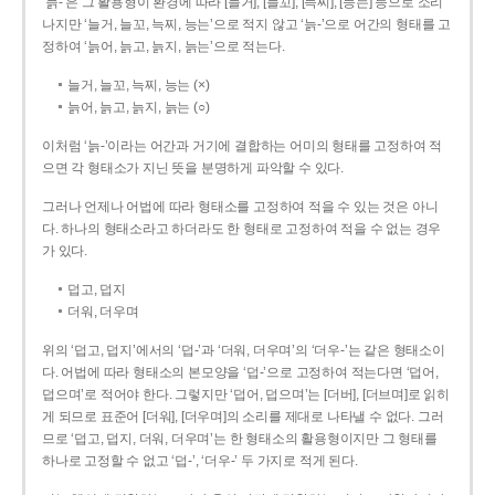
‘늙-’은 그 활용형이 환경에 따라 [늘거], [늘꼬], [늑찌], [능는] 등으로 소리
나지만 ‘늘거, 늘꼬, 늑찌, 능는’으로 적지 않고 ‘늙-’으로 어간의 형태를 고
정하여 ‘늙어, 늙고, 늙지, 늙는’으로 적는다.
늘거, 늘꼬, 늑찌, 능는 (×)
늙어, 늙고, 늙지, 늙는 (○)
이처럼 ‘늙-­’이라는 어간과 거기에 결합하는 어미의 형태를 고정하여 적
으면 각 형태소가 지닌 뜻을 분명하게 파악할 수 있다.
그러나 언제나 어법에 따라 형태소를 고정하여 적을 수 있는 것은 아니
다. 하나의 형태소라고 하더라도 한 형태로 고정하여 적을 수 없는 경우
가 있다.
덥고, 덥지
더워, 더우며
위의 ‘덥고, 덥지’에서의 ‘덥-­’과 ‘더워, 더우며’의 ‘더우-­’는 같은 형태소이
다. 어법에 따라 형태소의 본모양을 ‘덥-­’으로 고정하여 적는다면 ‘덥어,
덥으며’로 적어야 한다. 그렇지만 ‘덥어, 덥으며’는 [더버], [더브며]로 읽히
게 되므로 표준어 [더워], [더우며]의 소리를 제대로 나타낼 수 없다. 그러
므로 ‘덥고, 덥지, 더워, 더우며’는 한 형태소의 활용형이지만 그 형태를
하나로 고정할 수 없고 ‘덥-’, ‘더우-’ 두 가지로 적게 된다.