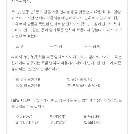
기 때문이다.
즉 ‘냥, 냥쭝, 년’ 등과 같은 의존 명사는 한글 맞춤법 제42항에 따라 앞말
과 띄어 쓰지만 언제나 의존하는 대상과 하나의 단위로 쓰인다. 이러한
이유로 이 말들은 독립된 단어로 잘 인식되지 않고, 그 결과 단어의 첫머
리에도 ‘연도, 열반’ 등과 달리 두음 법칙이 적용되지 않는다. 따라서 소리
나는 대로 적는다.
십 년
금 한 냥
은 두 냥쭝
따라서 ‘年’, ‘年度’처럼 의존 명사로 쓰이기도 하고 명사로 쓰이기도 하는
한자어의 경우에는 두음 법칙의 적용에서 차이가 난다. ‘년, 년도’가 의존
명사라면 ‘연, 연도’는 명사이다.
연 강수량(명사)
일 년(의존 명사)
생산 연도(명사)
2018 년도(의존 명사)
[붙임 1]
단어의 첫머리가 아닌 경우에는 두음 법칙이 적용되지 않으므로
본음대로 적는 것이다.
소녀(少女)
만년(晩年)
배뇨(排尿)
비구니(比丘尼)
운니(雲泥)
탐닉(耽溺)