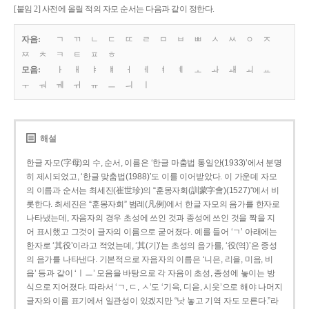
[붙임 2] 사전에 올릴 적의 자모 순서는 다음과 같이 정한다.
자음:
ㄱ
ㄲ
ㄴ
ㄷ
ㄸ
ㄹ
ㅁ
ㅂ
ㅃ
ㅅ
ㅆ
ㅇ
ㅈ
ㅉ
ㅊ
ㅋ
ㅌ
ㅍ
ㅎ
모음:
ㅏ
ㅐ
ㅑ
ㅒ
ㅓ
ㅔ
ㅕ
ㅖ
ㅗ
ㅘ
ㅙ
ㅚ
ㅛ
ㅜ
ㅝ
ㅞ
ㅟ
ㅠ
ㅡ
ㅢ
ㅣ
해설
한글 자모(字母)의 수, 순서, 이름은 ‘한글 마춤법 통일안(1933)’에서 분명
히 제시되었고, ‘한글 맞춤법(1988)’도 이를 이어받았다. 이 가운데 자모
의 이름과 순서는 최세진(崔世珍)의 “훈몽자회(訓蒙字會)(1527)”에서 비
롯한다. 최세진은 “훈몽자회” 범례(凡例)에서 한글 자모의 음가를 한자로
나타냈는데, 자음자의 경우 초성에 쓰인 것과 종성에 쓰인 것을 짝을 지
어 표시했고 그것이 글자의 이름으로 굳어졌다. 예를 들어 ‘ㄱ’ 아래에는
한자로 ‘其役’이라고 적었는데, ‘其(기)’는 초성의 음가를, ‘役(역)’은 종성
의 음가를 나타낸다. 기본적으로 자음자의 이름은 ‘니은, 리을, 미음, 비
읍’ 등과 같이 ‘ㅣㅡ’ 모음을 바탕으로 각 자음이 초성, 종성에 놓이는 방
식으로 지어졌다. 따라서 ‘ㄱ, ㄷ, ㅅ’도 ‘기윽, 디읃, 시읏’으로 해야 나머지
글자와 이름 표기에서 일관성이 있겠지만 “낫 놓고 기역 자도 모른다.”라