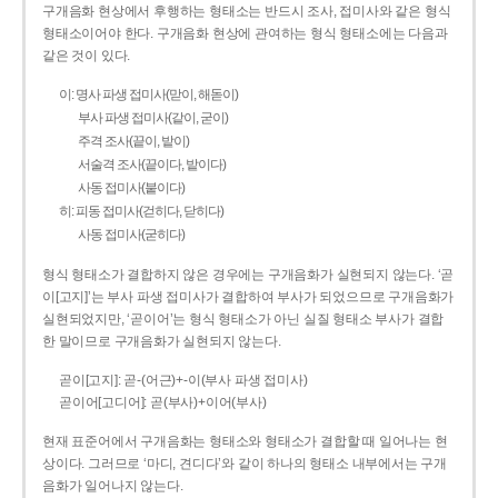
구개음화 현상에서 후행하는 형태소는 반드시 조사, 접미사와 같은 형식
형태소이어야 한다. 구개음화 현상에 관여하는 형식 형태소에는 다음과
같은 것이 있다.
이: 명사 파생 접미사(맏이, 해돋이)
부사 파생 접미사(같이, 굳이)
주격 조사(끝이, 밭이)
서술격 조사(끝이다, 밭이다)
사동 접미사(붙이다)
히: 피동 접미사(걷히다, 닫히다)
사동 접미사(굳히다)
형식 형태소가 결합하지 않은 경우에는 구개음화가 실현되지 않는다. ‘곧
이[고지]’는 부사 파생 접미사가 결합하여 부사가 되었으므로 구개음화가
실현되었지만, ‘곧이어’는 형식 형태소가 아닌 실질 형태소 부사가 결합
한 말이므로 구개음화가 실현되지 않는다.
곧이[고지]: 곧-­(어근)+­-이(부사 파생 접미사)
곧이어[고디어]: 곧(부사)+이어(부사)
현재 표준어에서 구개음화는 형태소와 형태소가 결합할 때 일어나는 현
상이다. 그러므로 ‘마디, 견디다’와 같이 하나의 형태소 내부에서는 구개
음화가 일어나지 않는다.