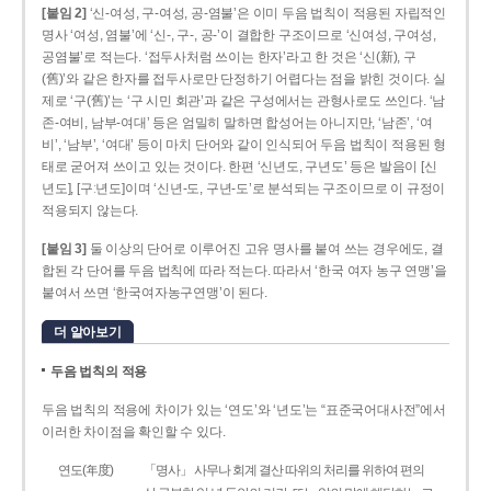
[붙임 2]
‘신-여성, 구-여성, 공-염불’은 이미 두음 법칙이 적용된 자립적인
명사 ‘여성, 염불’에 ‘신-, 구-, 공-’이 결합한 구조이므로 ‘신여성, 구여성,
공염불’로 적는다. ‘접두사처럼 쓰이는 한자’라고 한 것은 ‘신(新), 구
(舊)’와 같은 한자를 접두사로만 단정하기 어렵다는 점을 밝힌 것이다. 실
제로 ‘구(舊)’는 ‘구 시민 회관’과 같은 구성에서는 관형사로도 쓰인다. ‘남
존­-여비, 남부-­여대’ 등은 엄밀히 말하면 합성어는 아니지만, ‘남존’, ‘여
비’, ‘남부’, ‘여대’ 등이 마치 단어와 같이 인식되어 두음 법칙이 적용된 형
태로 굳어져 쓰이고 있는 것이다. 한편 ‘신년도, 구년도’ 등은 발음이 [신
년도], [구ː년도]이며 ‘신년­-도, 구년-­도’로 분석되는 구조이므로 이 규정이
적용되지 않는다.
[붙임 3]
둘 이상의 단어로 이루어진 고유 명사를 붙여 쓰는 경우에도, 결
합된 각 단어를 두음 법칙에 따라 적는다. 따라서 ‘한국 여자 농구 연맹’을
붙여서 쓰면 ‘한국여자농구연맹’이 된다.
더 알아보기
두음 법칙의 적용
두음 법칙의 적용에 차이가 있는 ‘연도’와 ‘년도’는 “표준국어대사전”에서
이러한 차이점을 확인할 수 있다.
연도(年度)
「명사」 사무나 회계 결산 따위의 처리를 위하여 편의