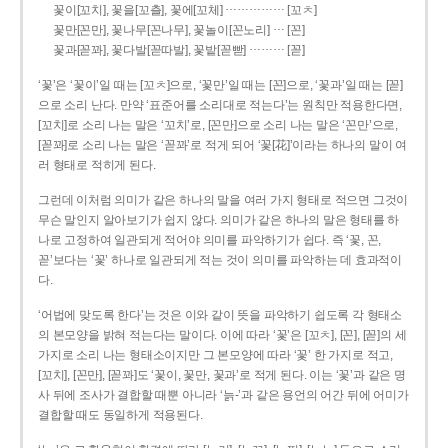
……………
꽃이[꼬치], 꽃을[꼬츨], 꽃에[꼬체]
[꼬ㅊ]
…
꽃만[꼰만], 꽃나무[꼰나무], 꽃놀이[꼰노리]
[꼰]
………
꽃과[꼳꽈], 꽃다발[꼳따발], 꽃밭[꼳빧]
[꼳]
‘꽃’은 ‘꽃이’일 때는 [꼬ㅊ]으로, ‘꽃만’일 때는 [꼰]으로, ‘꽃과’일 때는 [꼳]
으로 소리 난다. 만약 ‘표준어를 소리대로 적는다’는 원칙만 적용한다면,
[꼬치]로 소리 나는 말은 ‘꼬치’로, [꼰만]으로 소리 나는 말은 ‘꼰만’으로,
[꼳꽈]로 소리 나는 말은 ‘꼳꽈’로 적게 되어 ‘꽃[花]’이라는 하나의 말이 여
러 형태로 적히게 된다.
그런데 이처럼 의미가 같은 하나의 말을 여러 가지 형태로 적으면 그것이
무슨 말인지 알아보기가 쉽지 않다. 의미가 같은 하나의 말은 형태를 하
나로 고정하여 일관되게 적어야 의미를 파악하기가 쉽다. 즉 ‘꽃, 꼰,
꼳’보다는 ‘꽃’ 하나로 일관되게 적는 것이 의미를 파악하는 데 효과적이
다.
‘어법에 맞도록 한다’는 것은 이와 같이 뜻을 파악하기 쉽도록 각 형태소
의 본모양을 밝혀 적는다는 말이다. 이에 따라 ‘꽃’은 [꼬ㅊ], [꼰], [꼳]의 세
가지로 소리 나는 형태소이지만 그 본모양에 따라 ‘꽃’ 한 가지로 적고,
[꼬치], [꼰만], [꼳꽈]도 ‘꽃이, 꽃만, 꽃과’로 적게 된다. 이는 ‘꽃’과 같은 명
사 뒤에 조사가 결합할 때뿐 아니라 ‘늙-’과 같은 용언의 어간 뒤에 어미가
결합할 때도 동일하게 적용된다.