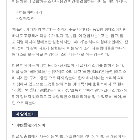
이는 체언에 결합하는 조사나 용언 어간에 결합하는 어미도 마찬가지다.
하늘이/바다가
잡아/접어
‘하늘이, 바다가’의 ‘이/가’는 주격의 뜻을 나타내는 동일한 형태소이지만
하나로 고정해서 적을 수가 없다. ‘잡-, 접-’에 결합하는 ‘-고’는 ‘잡고, 접
고’처럼 하나의 형태로만 실현되지만 ‘-아/-어’는 하나의 형태소인데도 ‘잡
아, 접어’와 같이 다르게 실현된다. 이는 달리 소리 나는 형태들을 하나의
형태소로 모두 적을 수 없어서 소리 나는 대로 적는 경우이다.
한편 한자어는 이러한 원리와 관계없이 각 글자의 소리를 밝혀 적는다.
예를 들어 ‘국어(國語)’는 [구거]로 소리 나고 ‘국민(國民)’은 [궁민]으로 소
리 나지만 ‘구거’, ‘궁민’으로 적지 않는다. 한자 하나하나는 소리와 의미
가 정해져 있으므로 그것을 밝혀 적는 것이 독서에 효율적이다. 즉 한자
‘국(國)’, ‘어(語)’, ‘민(民)’은 ‘나라 국’, ‘말씀 어’, ‘백성 민’과 같이 소리와 의
미가 정해져 있으므로 그 독립적인 소리와 의미를 알 수 있도록 ‘국어, 국
민’으로 적는다.
더 알아보기
‘어법(語法)’의 의미
한글 맞춤법에서 사용되는 ‘어법’과 일반적인 의미의 ‘어법’은 개념이 다