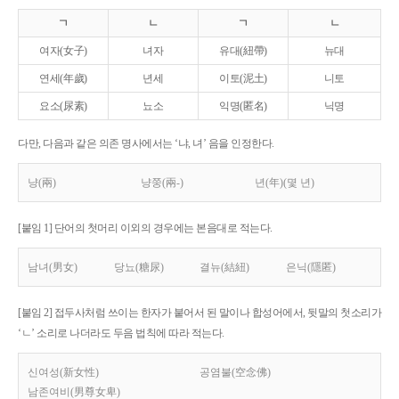
ㄱ
ㄴ
ㄱ
ㄴ
여자(女子)
녀자
유대(紐帶)
뉴대
연세(年歲)
년세
이토(泥土)
니토
요소(尿素)
뇨소
익명(匿名)
닉명
다만, 다음과 같은 의존 명사에서는 ‘냐, 녀’ 음을 인정한다.
냥(兩)
냥쭝(兩-)
년(年)(몇 년)
[붙임 1] 단어의 첫머리 이외의 경우에는 본음대로 적는다.
남녀(男女)
당뇨(糖尿)
결뉴(結紐)
은닉(隱匿)
[붙임 2] 접두사처럼 쓰이는 한자가 붙어서 된 말이나 합성어에서, 뒷말의 첫소리가
‘ㄴ’ 소리로 나더라도 두음 법칙에 따라 적는다.
신여성(新女性)
공염불(空念佛)
남존여비(男尊女卑)