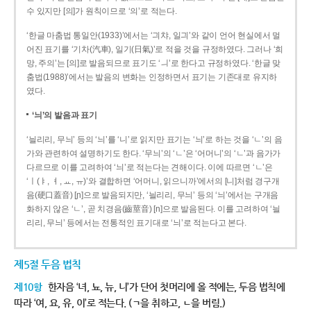
수 있지만 [의]가 원칙이므로 ‘의’로 적는다.
‘한글 마춤법 통일안(1933)’에서는 ‘긔챠, 일긔’와 같이 언어 현실에서 멀
어진 표기를 ‘기차(汽車), 일기(日氣)’로 적을 것을 규정하였다. 그러나 ‘희
망, 주의’는 [의]로 발음되므로 표기도 ‘ㅢ’로 한다고 규정하였다. ‘한글 맞
춤법(1988)’에서는 발음의 변화는 인정하면서 표기는 기존대로 유지하
였다.
‘늬’의 발음과 표기
‘늴리리, 무늬’ 등의 ‘늬’를 ‘니’로 읽지만 표기는 ‘늬’로 하는 것을 ‘ㄴ’의 음
가와 관련하여 설명하기도 한다. ‘무늬’의 ‘ㄴ’은 ‘어머니’의 ‘ㄴ’과 음가가
다르므로 이를 고려하여 ‘늬’로 적는다는 견해이다. 이에 따르면 ‘ㄴ’은
‘ㅣ(ㅑ, ㅕ, ㅛ, ㅠ)’와 결합하면 ‘어머니, 읽으니까’에서의 [니]처럼 경구개
음(硬口蓋音) [ɲ]으로 발음되지만, ‘늴리리, 무늬’ 등의 ‘늬’에서는 구개음
화하지 않은 ‘ㄴ’, 곧 치경음(齒莖音) [n]으로 발음된다. 이를 고려하여 ‘늴
리리, 무늬’ 등에서는 전통적인 표기대로 ‘늬’로 적는다고 본다.
제5절 두음 법칙
제10항
한자음 ‘녀, 뇨, 뉴, 니’가 단어 첫머리에 올 적에는, 두음 법칙에
따라 ‘여, 요, 유, 이’로 적는다. (ㄱ을 취하고, ㄴ을 버림.)