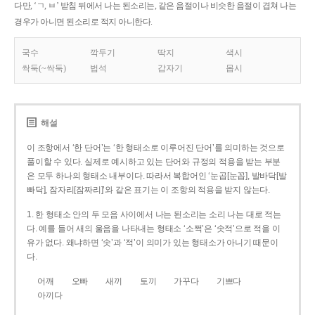
다만, ‘ㄱ, ㅂ’ 받침 뒤에서 나는 된소리는, 같은 음절이나 비슷한 음절이 겹쳐 나는
경우가 아니면 된소리로 적지 아니한다.
국수
깍두기
딱지
색시
싹둑(~싹둑)
법석
갑자기
몹시
해설
이 조항에서 ‘한 단어’는 ‘한 형태소로 이루어진 단어’를 의미하는 것으로
풀이할 수 있다. 실제로 예시하고 있는 단어와 규정의 적용을 받는 부분
은 모두 하나의 형태소 내부이다. 따라서 복합어인 ‘눈곱[눈꼽], 발바닥[발
빠닥], 잠자리[잠짜리]’와 같은 표기는 이 조항의 적용을 받지 않는다.
1. 한 형태소 안의 두 모음 사이에서 나는 된소리는 소리 나는 대로 적는
다. 예를 들어 새의 울음을 나타내는 형태소 ‘소쩍’은 ‘솟적’으로 적을 이
유가 없다. 왜냐하면 ‘솟’과 ‘적’이 의미가 있는 형태소가 아니기 때문이
다.
어깨
오빠
새끼
토끼
가꾸다
기쁘다
아끼다