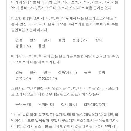
이와 마찬가지로 위의 ‘어깨, 오빠, 새끼, 토끼, 가꾸다, 기쁘다, 아끼다’를
‘엇개, 옵바, 샛기, 톳기, 갓구다, 깃브다, 앗기다’로 적을 근거는 없다.
2. 또한 한 형태소에서 ‘ㄴ, ㄹ, ㅁ, ㅇ’ 뒤에서 나는 된소리도 소리대로 적
는다. 받침 ‘ㄴ, ㄹ, ㅁ, ㅇ’은 뒤에 오는 예사소리를 된소리로 바꾸어 주는
필연적인 조건이 아니다.
건들
번개
딸기
절벙
듬성
함지
(하다)
껑둥
뭉실
(하다)
따라서 ‘ㄴ, ㄹ, ㅁ, ㅇ’ 뒤에 오는 된소리는 특별한 까닭이 있다고 할 수 없
으므로 소리 나는 대로 표기한다.
건뜻
번쩍
딸꾹
절뚝
듬뿍
함빡
(거리다)
껑뚱
뭉뚱
(하다)
(그리다)
그렇지만 ‘ㄱ, ㅂ’ 받침 뒤에 연결되는 ‘ㄱ, ㄷ, ㅂ, ㅅ, ㅈ’은 언제나 된소리
로 소리 나므로 이러한 경우에는 된소리로 표기하지 않는다.
늑대[늑때]
낙지[낙찌]
접시[접씨]
갑자기[갑짜기]
‘ㄱ, ㅂ’ 받침 외에 ‘믿고[믿꼬], 잊지[읻찌]’와 ‘낯설다[낟썰다]’처럼 앞말의
받침이 [ㄷ]으로 발음될 때 뒷말의 첫소리가 된소리로 나는 예들도 있다.
이러한 말 역시 된소리를 표기에 반영하지 않는데 이는 다른 이유에서이