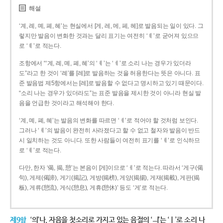
해설
‘계, 례, 몌, 폐, 혜’는 현실에서 [게, 레, 메, 페, 헤]로 발음되는 일이 있다. 그
렇지만 발음이 변화한 것과는 달리 표기는 여전히 ‘ㅖ’로 굳어져 있으므
로 ‘ㅖ’로 적는다.
조항에서 “‘계, 례, 몌, 폐, 혜’의 ‘ㅖ’는 ‘ㅔ’로 소리 나는 경우가 있더라
도”라고 한 것이 ‘례’를 [레]로 발음하는 것을 허용한다는 뜻은 아니다. 표
준 발음법 제5항에서는 [레]로 발음할 수 없다고 명시하고 있기 때문이다.
“소리 나는 경우가 있더라도”는 표준 발음을 제시한 것이 아니라 현실 발
음을 언급한 것이라고 해석해야 한다.
‘계, 몌, 폐, 혜’는 발음의 변화를 따르면 ‘ㅔ’로 적어야 할 것처럼 보인다.
그러나 ‘ㅖ’의 발음이 완전히 사라졌다고 할 수 없고 철자와 발음이 반드
시 일치하는 것도 아니다. 또한 사람들이 여전히 표기를 ‘ㅖ’로 인식하므
로 ‘ㅖ’로 적는다.
다만, 한자 ‘偈, 揭, 憩’는 본음이 [게]이므로 ‘ㅔ’로 적는다. 따라서 ‘게구(偈
句), 게제(偈諦), 게기(揭記), 게방(揭榜), 게양(揭揚), 게재(揭載), 게판(揭
板), 게류(憩流), 게식(憩息), 게휴(憩休)’ 등도 ‘게’로 적는다.
제9항
‘의’나, 자음을 첫소리로 가지고 있는 음절의 ‘ㅢ’는 ‘ㅣ’로 소리 나