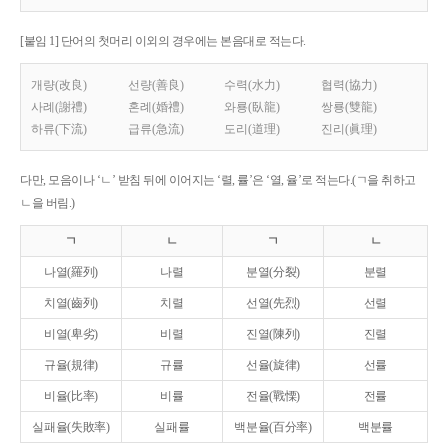
[붙임 1] 단어의 첫머리 이외의 경우에는 본음대로 적는다.
개량(改良)
선량(善良)
수력(水力)
협력(協力)
사례(謝禮)
혼례(婚禮)
와룡(臥龍)
쌍룡(雙龍)
하류(下流)
급류(急流)
도리(道理)
진리(眞理)
다만, 모음이나 ‘ㄴ’ 받침 뒤에 이어지는 ‘렬, 률’은 ‘열, 율’로 적는다.(ㄱ을 취하고
ㄴ을 버림.)
ㄱ
ㄴ
ㄱ
ㄴ
나열(羅列)
나렬
분열(分裂)
분렬
치열(齒列)
치렬
선열(先烈)
선렬
비열(卑劣)
비렬
진열(陳列)
진렬
규율(規律)
규률
선율(旋律)
선률
비율(比率)
비률
전율(戰慄)
전률
실패율(失敗率)
실패률
백분율(百分率)
백분률