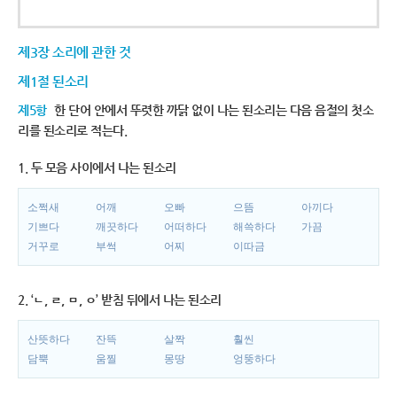
제3장 소리에 관한 것
제1절 된소리
제5항
한 단어 안에서 뚜렷한 까닭 없이 나는 된소리는 다음 음절의 첫소
리를 된소리로 적는다.
1. 두 모음 사이에서 나는 된소리
소쩍새
어깨
오빠
으뜸
아끼다
기쁘다
깨끗하다
어떠하다
해쓱하다
가끔
거꾸로
부썩
어찌
이따금
2. ‘ㄴ, ㄹ, ㅁ, ㅇ’ 받침 뒤에서 나는 된소리
산뜻하다
잔뜩
살짝
훨씬
담뿍
움찔
몽땅
엉뚱하다