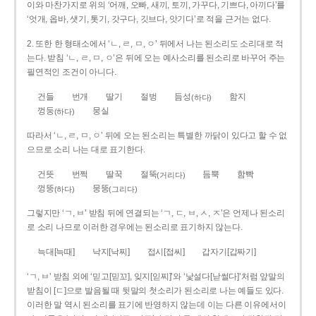
이와 마찬가지로 위의 ‘어깨, 오빠, 새끼, 토끼, 가꾸다, 기쁘다, 아끼다’를
‘엇개, 옵바, 샛기, 톳기, 갓구다, 깃브다, 앗기다’로 적을 근거는 없다.
2. 또한 한 형태소에서 ‘ㄴ, ㄹ, ㅁ, ㅇ’ 뒤에서 나는 된소리도 소리대로 적
는다. 받침 ‘ㄴ, ㄹ, ㅁ, ㅇ’은 뒤에 오는 예사소리를 된소리로 바꾸어 주는
필연적인 조건이 아니다.
건들
번개
딸기
절벙
듬성
함지
(하다)
껑둥
뭉실
(하다)
따라서 ‘ㄴ, ㄹ, ㅁ, ㅇ’ 뒤에 오는 된소리는 특별한 까닭이 있다고 할 수 없
으므로 소리 나는 대로 표기한다.
건뜻
번쩍
딸꾹
절뚝
듬뿍
함빡
(거리다)
껑뚱
뭉뚱
(하다)
(그리다)
그렇지만 ‘ㄱ, ㅂ’ 받침 뒤에 연결되는 ‘ㄱ, ㄷ, ㅂ, ㅅ, ㅈ’은 언제나 된소리
로 소리 나므로 이러한 경우에는 된소리로 표기하지 않는다.
늑대[늑때]
낙지[낙찌]
접시[접씨]
갑자기[갑짜기]
‘ㄱ, ㅂ’ 받침 외에 ‘믿고[믿꼬], 잊지[읻찌]’와 ‘낯설다[낟썰다]’처럼 앞말의
받침이 [ㄷ]으로 발음될 때 뒷말의 첫소리가 된소리로 나는 예들도 있다.
이러한 말 역시 된소리를 표기에 반영하지 않는데 이는 다른 이유에서이