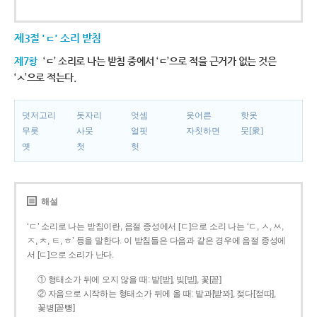
제3절 'ㄷ' 소리 받침
제7항
‘ㄷ’ 소리로 나는 받침 중에서 ‘ㄷ’으로 적을 근거가 없는 것은
‘ㅅ’으로 적는다.
덧저고리
돗자리
엇셈
웃어른
핫옷
무릇
사뭇
얼핏
자칫하면
뭇[衆]
옛
첫
헛
해설
‘ㄷ’ 소리로 나는 받침이란, 음절 종성에서 [ㄷ]으로 소리 나는 ‘ㄷ, ㅅ, ㅆ,
ㅈ, ㅊ, ㅌ, ㅎ’ 등을 말한다. 이 받침들은 다음과 같은 경우에 음절 종성에
서 [ㄷ]으로 소리가 난다.
① 형태소가 뒤에 오지 않을 때: 밭[받], 빚[빋], 꽃[꼳]
② 자음으로 시작하는 형태소가 뒤에 올 때: 밭과[받꽈], 젖다[젇따],
꽃병[꼳뼝]