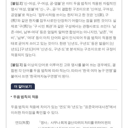
[붙임 2]
‘신-여성, 구-여성, 공-염불’은 이미 두음 법칙이 적용된 자립적인
명사 ‘여성, 염불’에 ‘신-, 구-, 공-’이 결합한 구조이므로 ‘신여성, 구여성,
공염불’로 적는다. ‘접두사처럼 쓰이는 한자’라고 한 것은 ‘신(新), 구
(舊)’와 같은 한자를 접두사로만 단정하기 어렵다는 점을 밝힌 것이다. 실
제로 ‘구(舊)’는 ‘구 시민 회관’과 같은 구성에서는 관형사로도 쓰인다. ‘남
존­-여비, 남부-­여대’ 등은 엄밀히 말하면 합성어는 아니지만, ‘남존’, ‘여
비’, ‘남부’, ‘여대’ 등이 마치 단어와 같이 인식되어 두음 법칙이 적용된 형
태로 굳어져 쓰이고 있는 것이다. 한편 ‘신년도, 구년도’ 등은 발음이 [신
년도], [구ː년도]이며 ‘신년­-도, 구년-­도’로 분석되는 구조이므로 이 규정이
적용되지 않는다.
[붙임 3]
둘 이상의 단어로 이루어진 고유 명사를 붙여 쓰는 경우에도, 결
합된 각 단어를 두음 법칙에 따라 적는다. 따라서 ‘한국 여자 농구 연맹’을
붙여서 쓰면 ‘한국여자농구연맹’이 된다.
더 알아보기
두음 법칙의 적용
두음 법칙의 적용에 차이가 있는 ‘연도’와 ‘년도’는 “표준국어대사전”에서
이러한 차이점을 확인할 수 있다.
연도(年度)
「명사」 사무나 회계 결산 따위의 처리를 위하여 편의