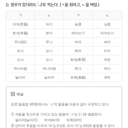
는 경우가 있더라도 ‘ㅢ’로 적는다. (ㄱ을 취하고, ㄴ을 버림.)
ㄱ
ㄴ
ㄱ
ㄴ
의의(意義)
의이
닁큼
닝큼
본의(本義)
본이
띄어쓰기
띠어쓰기
무늬[紋]
무니
씌어
씨어
보늬
보니
틔어
티어
오늬
오니
희망(希望)
히망
하늬바람
하니바람
희다
히다
늴리리
닐리리
유희(遊戱)
유히
해설
표준 발음법 제5항에서는 ‘ㅢ’의 발음을 다음과 같이 규정하고 있다.
① 자음을 첫소리로 가지고 있는 음절의 ‘ㅢ’는 [ㅣ]로 발음한다.
늴리리[닐리리]
씌어[씨어]
유희[유히]
② 단어의 첫음절 이외의 ‘의’는 [이]로, 조사 ‘의’는 [에]로 발음할 수 있다.