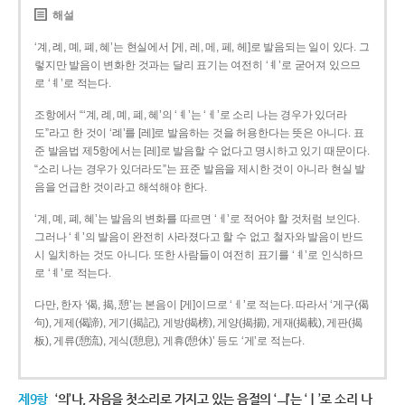
해설
‘계, 례, 몌, 폐, 혜’는 현실에서 [게, 레, 메, 페, 헤]로 발음되는 일이 있다. 그
렇지만 발음이 변화한 것과는 달리 표기는 여전히 ‘ㅖ’로 굳어져 있으므
로 ‘ㅖ’로 적는다.
조항에서 “‘계, 례, 몌, 폐, 혜’의 ‘ㅖ’는 ‘ㅔ’로 소리 나는 경우가 있더라
도”라고 한 것이 ‘례’를 [레]로 발음하는 것을 허용한다는 뜻은 아니다. 표
준 발음법 제5항에서는 [레]로 발음할 수 없다고 명시하고 있기 때문이다.
“소리 나는 경우가 있더라도”는 표준 발음을 제시한 것이 아니라 현실 발
음을 언급한 것이라고 해석해야 한다.
‘계, 몌, 폐, 혜’는 발음의 변화를 따르면 ‘ㅔ’로 적어야 할 것처럼 보인다.
그러나 ‘ㅖ’의 발음이 완전히 사라졌다고 할 수 없고 철자와 발음이 반드
시 일치하는 것도 아니다. 또한 사람들이 여전히 표기를 ‘ㅖ’로 인식하므
로 ‘ㅖ’로 적는다.
다만, 한자 ‘偈, 揭, 憩’는 본음이 [게]이므로 ‘ㅔ’로 적는다. 따라서 ‘게구(偈
句), 게제(偈諦), 게기(揭記), 게방(揭榜), 게양(揭揚), 게재(揭載), 게판(揭
板), 게류(憩流), 게식(憩息), 게휴(憩休)’ 등도 ‘게’로 적는다.
제9항
‘의’나, 자음을 첫소리로 가지고 있는 음절의 ‘ㅢ’는 ‘ㅣ’로 소리 나