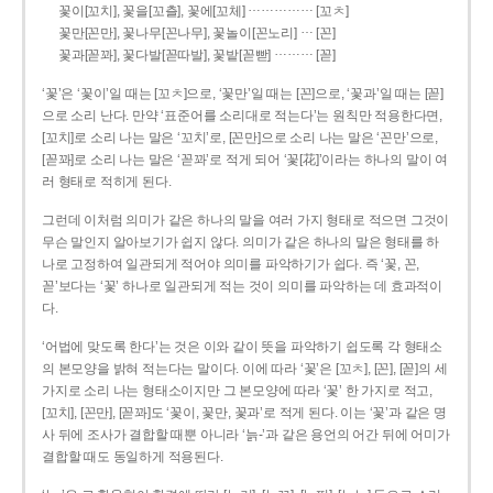
……………
꽃이[꼬치], 꽃을[꼬츨], 꽃에[꼬체]
[꼬ㅊ]
…
꽃만[꼰만], 꽃나무[꼰나무], 꽃놀이[꼰노리]
[꼰]
………
꽃과[꼳꽈], 꽃다발[꼳따발], 꽃밭[꼳빧]
[꼳]
‘꽃’은 ‘꽃이’일 때는 [꼬ㅊ]으로, ‘꽃만’일 때는 [꼰]으로, ‘꽃과’일 때는 [꼳]
으로 소리 난다. 만약 ‘표준어를 소리대로 적는다’는 원칙만 적용한다면,
[꼬치]로 소리 나는 말은 ‘꼬치’로, [꼰만]으로 소리 나는 말은 ‘꼰만’으로,
[꼳꽈]로 소리 나는 말은 ‘꼳꽈’로 적게 되어 ‘꽃[花]’이라는 하나의 말이 여
러 형태로 적히게 된다.
그런데 이처럼 의미가 같은 하나의 말을 여러 가지 형태로 적으면 그것이
무슨 말인지 알아보기가 쉽지 않다. 의미가 같은 하나의 말은 형태를 하
나로 고정하여 일관되게 적어야 의미를 파악하기가 쉽다. 즉 ‘꽃, 꼰,
꼳’보다는 ‘꽃’ 하나로 일관되게 적는 것이 의미를 파악하는 데 효과적이
다.
‘어법에 맞도록 한다’는 것은 이와 같이 뜻을 파악하기 쉽도록 각 형태소
의 본모양을 밝혀 적는다는 말이다. 이에 따라 ‘꽃’은 [꼬ㅊ], [꼰], [꼳]의 세
가지로 소리 나는 형태소이지만 그 본모양에 따라 ‘꽃’ 한 가지로 적고,
[꼬치], [꼰만], [꼳꽈]도 ‘꽃이, 꽃만, 꽃과’로 적게 된다. 이는 ‘꽃’과 같은 명
사 뒤에 조사가 결합할 때뿐 아니라 ‘늙-’과 같은 용언의 어간 뒤에 어미가
결합할 때도 동일하게 적용된다.