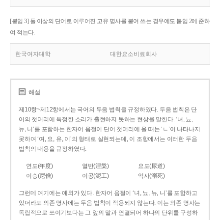
[붙임 3] 둘 이상의 단어로 이루어진 고유 명사를 붙여 쓰는 경우에도 붙임 2에 준하
여 적는다.
한국여자대학
대한요소비료회사
해설
제10항~제12항에서는 국어의 두음 법칙을 규정하였다. 두음 법칙은 단
어의 첫머리에 특정한 소리가 출현하지 못하는 현상을 말한다. ‘녀, 뇨,
뉴, 니’를 포함하는 한자어 음절이 단어 첫머리에 올 때는 ‘ㄴ’이 나타나지
못하여 ‘여, 요, 유, 이’의 형태로 실현되는데, 이 조항에서는 이러한 두음
법칙의 내용을 규정하였다.
연도(年度)
열반(涅槃)
요도(尿道)
이승(尼僧)
이공(泥工)
익사(溺死)
그런데 여기에는 예외가 있다. 한자어 음절이 ‘녀, 뇨, 뉴, 니’를 포함하고
있더라도 의존 명사에는 두음 법칙이 적용되지 않는다. 이는 의존 명사는
독립적으로 쓰이기보다는 그 앞의 말과 연결되어 하나의 단위를 구성하