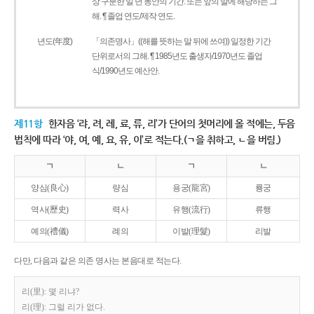
상 구분한 일 년 동안의 기간. 또는 앞의 말에 해당하는 그
해. ¶ 졸업 연도/제작 연도.
년도(年度)
「의존명사」((해를 뜻하는 말 뒤에 쓰여)) 일정한 기간
단위로서의 그해. ¶ 1985년도 출생자/1970년도 졸업
식/1990년도 예산안.
제11항
한자음 ‘랴, 려, 례, 료, 류, 리’가 단어의 첫머리에 올 적에는, 두음
법칙에 따라 ‘야, 여, 예, 요, 유, 이’로 적는다.(ㄱ을 취하고, ㄴ을 버림.)
ㄱ
ㄴ
ㄱ
ㄴ
양심(良心)
량심
용궁(龍宮)
룡궁
역사(歷史)
력사
유행(流行)
류행
예의(禮儀)
례의
이발(理髮)
리발
다만, 다음과 같은 의존 명사는 본음대로 적는다.
리(里): 몇 리냐?
리(理): 그럴 리가 없다.