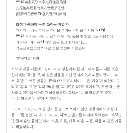
兩字只取本字之釋俚語爲聲
其尼池梨眉非時異八音用於初聲
役隱
乙音邑
凝八音用於終聲
초성과 종성에 두루 쓰이는 여덟 자
ㄱ기역 ㄴ니은 ㄷ디귿 ㄹ리을 ㅁ미음 ㅂ비읍 ㅅ시옷 ㆁ
두 자는 다만 그 글자의 우리말 뜻을 취해 소리로 사용한다.
기니디리미비시
여덟 음은 초성에 사용되고,
역은귿을음읍옷
여덟 음은 종성에 사용된다.
“훈몽자회” 범례
자모의 이름 가운데 ‘ㄱ, ㄷ, ㅅ’의 명칭이 다른 자모의 이름과 다른 것은
한자에는 ‘윽, 읃, 읏’과 같은 발음을 가진 글자가 없기 때문이었다. 그래
서 ‘윽’은 가까운 발음인 ‘役(역)’으로 표시하여 ‘ㄱ’은 ‘기역’이 되었다. 그
리고 ‘읃’과 ‘읏’은 각각 ‘末(귿 말)’과 ‘衣(옷 의)’로 표기하고, 두 글자는 글
자의 의미만을 취한다고 설명하였다. 그래서 ‘ㄷ’의 명칭은 ‘디귿’이,
‘ㅅ’의 명칭은 ‘시옷’이 된 것이다.
‘ㅈ, ㅊ, ㅋ, ㅌ, ㅍ, ㅎ’은 당시 종성으로 쓰이지 않던 것들이어서 초성에 모
음 ‘ㅣ’를 붙인 ‘지, 치, 키, 티, 피, 히’로만 음가를 나타내 주었는데, 1933년
‘한글 마춤법 통일안’에서 ‘지읒, 치읓, 키읔, 티읕, 피읖, 히읗’과 같은 이름
이 확정되었다.