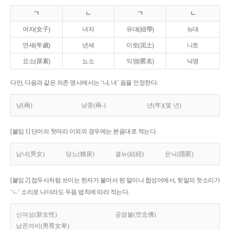
ㄱ
ㄴ
ㄱ
ㄴ
여자(女子)
녀자
유대(紐帶)
뉴대
연세(年歲)
년세
이토(泥土)
니토
요소(尿素)
뇨소
익명(匿名)
닉명
다만, 다음과 같은 의존 명사에서는 ‘냐, 녀’ 음을 인정한다.
냥(兩)
냥쭝(兩-)
년(年)(몇 년)
[붙임 1] 단어의 첫머리 이외의 경우에는 본음대로 적는다.
남녀(男女)
당뇨(糖尿)
결뉴(結紐)
은닉(隱匿)
[붙임 2] 접두사처럼 쓰이는 한자가 붙어서 된 말이나 합성어에서, 뒷말의 첫소리가
‘ㄴ’ 소리로 나더라도 두음 법칙에 따라 적는다.
신여성(新女性)
공염불(空念佛)
남존여비(男尊女卑)