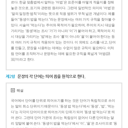
르다. 한글 맞춤법에서 말하는 ‘어법’은 표준어를 어떻게 적을지를 정해
놓은 것으로, 표기와 관련된 원리이다. 그런데 일반적인 의미의 ‘어법’은
‘말의 일정한 법칙’이라는 뜻으로 적용 범위가 무척 넓은 개념이다. 예를
들어 “동생이 밥을 먹는다.”라는 문장에서는 여러 가지 규칙을 찾아볼 수
있다. 서술어 ‘먹는다’는 주어와 목적어가 필요하며, 주어의 지시 대상을
가리키는 ‘동생’에는 조사 ‘가’가 아니라 ‘이’가 붙어야 하고, 목적어의 지
시 대상을 가리키는 ‘밥’에는 조사 ‘를’이 아니라 ‘을’이 붙어야 한다는 등
의 여러 가지 규칙이 적용되어 있는 것이다. 이 외에도 소리를 내고, 단어
를 만들고, 문장을 사용하는 데에는 수없이 많은 규칙이 필요하다. 이처
럼 언어를 조직하거나 운영하는 데에 필요한 규칙을 폭넓게 ‘어법(語
法)’이라고 한다.
제2항
문장의 각 단어는 띄어 씀을 원칙으로 한다.
해설
국어에서 단어를 단위로 띄어쓰기를 하는 것은 단어가 독립적으로 쓰이
는 말의 최소 단위이기 때문이다. ‘동생 밥 먹는다’에서 ‘동생’, ‘밥’, ‘먹는
다’는 각각이 단어이므로 띄어쓰기의 단위가 되어 ‘동생 밥 먹는다’로 띄
어 쓴다. 그런데 단어 가운데 조사는 독립성이 없어서 다른 단어와는 달
리 앞말에 붙여 쓴다. ‘동생이 밥을 먹는다’에서 ‘이’, ‘을’은 조사이므로 ‘동