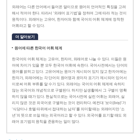
외래어는 다른 언어에서 들어온 말이므로 원어의 언어적인 특징을 고려
해서 적어야 한다. 따라서 ‘외래어 표기법’을 정하여 그에 따라 적는 것이
원칙이다. 외래어는 고유어, 한자어와 함께 국어의 어휘 체계에 정착한
어휘라고 할 수 있다.
더 알아보기
원어에 따른 한국어 어휘 체계
한국어의 어휘 체계는 고유어, 한자어, 외래어로 나눌 수 있다. 이들은 원
어에 차이가 있을 뿐 모두 한국어 어휘에 속한다. 국어사전에서는 단어의
원어를 밝히고 있다. 고유어에는 원어가 제시되어 있지 않고 한자어에는
한자가, 외래어에는 각 단어의 원어명과 로마자 표기가 제시되어 있어서
이로써 어휘 부류를 알 수가 있다. 외래어는 국어의 어휘 체계에 속하지
않는 외국어와 개념적으로 구별된다. 하지만 실생활에서 그 구별이 명확
하지 않을 때가 있다. 현실적으로는 국어사전에 실린 어휘는 외래어, 실
리지 않은 것은 외국어로 구별하는 것이 편리하다. 예컨대 ‘보이(boy)’가
‘식당이나 호텔 따위에서 접대하는 남자’를 의미할 때는 외래어지만 ‘소
년’의 뜻으로 쓰일 때는 외국어라고 할 수 있다. 외국어를 표기할 때도 외
래어 표기법의 원칙을 준용하는 일이 많다.