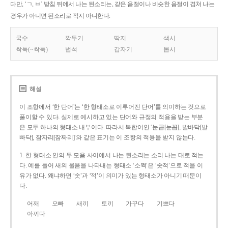
다만, ‘ㄱ, ㅂ’ 받침 뒤에서 나는 된소리는, 같은 음절이나 비슷한 음절이 겹쳐 나는
경우가 아니면 된소리로 적지 아니한다.
국수
깍두기
딱지
색시
싹둑(~싹둑)
법석
갑자기
몹시
해설
이 조항에서 ‘한 단어’는 ‘한 형태소로 이루어진 단어’를 의미하는 것으로
풀이할 수 있다. 실제로 예시하고 있는 단어와 규정의 적용을 받는 부분
은 모두 하나의 형태소 내부이다. 따라서 복합어인 ‘눈곱[눈꼽], 발바닥[발
빠닥], 잠자리[잠짜리]’와 같은 표기는 이 조항의 적용을 받지 않는다.
1. 한 형태소 안의 두 모음 사이에서 나는 된소리는 소리 나는 대로 적는
다. 예를 들어 새의 울음을 나타내는 형태소 ‘소쩍’은 ‘솟적’으로 적을 이
유가 없다. 왜냐하면 ‘솟’과 ‘적’이 의미가 있는 형태소가 아니기 때문이
다.
어깨
오빠
새끼
토끼
가꾸다
기쁘다
아끼다