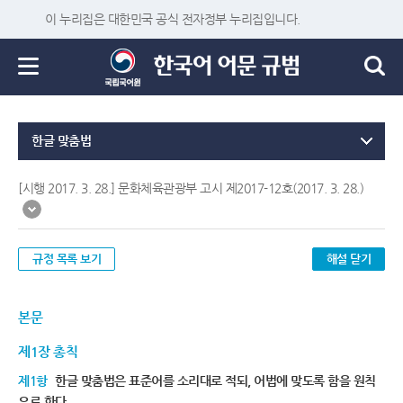
이 누리집은 대한민국 공식 전자정부 누리집입니다.
한글 맞춤법
[시행 2017. 3. 28.] 문화체육관광부 고시 제2017-12호(2017. 3. 28.)
규정 목록 보기
해설 닫기
본문
제1장 총칙
제1항
한글 맞춤법은 표준어를 소리대로 적되, 어법에 맞도록 함을 원칙
으로 한다.