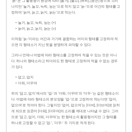
‘늙-’은 그 활용형이 환경에 따라 [늘거], [늘꼬], [늑찌], [능는] 등으로 소리
나지만 ‘늘거, 늘꼬, 늑찌, 능는’으로 적지 않고 ‘늙-’으로 어간의 형태를 고
정하여 ‘늙어, 늙고, 늙지, 늙는’으로 적는다.
늘거, 늘꼬, 늑찌, 능는 (×)
늙어, 늙고, 늙지, 늙는 (○)
이처럼 ‘늙-­’이라는 어간과 거기에 결합하는 어미의 형태를 고정하여 적
으면 각 형태소가 지닌 뜻을 분명하게 파악할 수 있다.
그러나 언제나 어법에 따라 형태소를 고정하여 적을 수 있는 것은 아니
다. 하나의 형태소라고 하더라도 한 형태로 고정하여 적을 수 없는 경우
가 있다.
덥고, 덥지
더워, 더우며
위의 ‘덥고, 덥지’에서의 ‘덥-­’과 ‘더워, 더우며’의 ‘더우-­’는 같은 형태소이
다. 어법에 따라 형태소의 본모양을 ‘덥-­’으로 고정하여 적는다면 ‘덥어,
덥으며’로 적어야 한다. 그렇지만 ‘덥어, 덥으며’는 [더버], [더브며]로 읽히
게 되므로 표준어 [더워], [더우며]의 소리를 제대로 나타낼 수 없다. 그러
므로 ‘덥고, 덥지, 더워, 더우며’는 한 형태소의 활용형이지만 그 형태를
하나로 고정할 수 없고 ‘덥-’, ‘더우-’ 두 가지로 적게 된다.