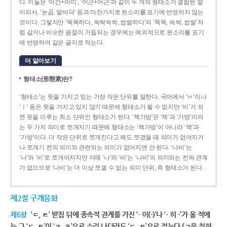
다. 이들은 ‘어간+어미’, ‘어근+어근’과 같이 두 개의 형태소가 결합된 말
이라서, ‘눈곱, 발바닥’ 등과 마찬가지로 된소리를 표기에 반영하지 않는
것이다. 그렇지만 ‘똑똑하다, 쓱싹쓱싹, 쌉쌀하다’의 ‘똑똑, 쓱싹, 쌉쌀’처
럼 같거나 비슷한 음절이 거듭되는 경우에는 예외적으로 된소리를 표기
에 반영하여 같은 글자로 적는다.
더 알아보기
형태소(形態素)란?
‘형태소’는 뜻을 가지고 있는 가장 작은 단위를 말한다. 국어에서 ‘ㅂ’이나
‘ㅣ’ 등은 뜻을 가지고 있지 않기 때문에 형태소가 될 수 없지만 ‘비’가 되
면 뜻을 이루는 최소 단위인 형태소가 된다. ‘책가방’은 ‘책’과 ‘가방’이라
는 두 가지 의미로 쪼개지기 때문에 형태소는 ‘책가방’이 아니라 ‘책’과
‘가방’이다. 더 작은 단위로 쪼개진다고 해도 쪼갰을 때 의미가 없어지거
나 쪼개기 전의 의미와 관련되는 의미가 없어지면 안 된다. ‘나비’는
‘나’와 ‘비’로 쪼개어지지만 이때 ‘나’와 ‘비’는 ‘나비’의 의미와는 전혀 관계
가 없으므로 ‘나비’는 더 이상 쪼갤 수 없는 의미 단위, 즉 형태소가 된다.
제2절 구개음화
제6항
‘ㄷ, ㅌ’ 받침 뒤에 종속적 관계를 가진 ‘- 이(-)’나 ‘- 히 -’가 올 적에
는 그 ‘ㄷ, ㅌ’이 ‘ㅈ, ㅊ’으로 소리 나더라도 ‘ㄷ, ㅌ’으로 적는다.(ㄱ을 취하