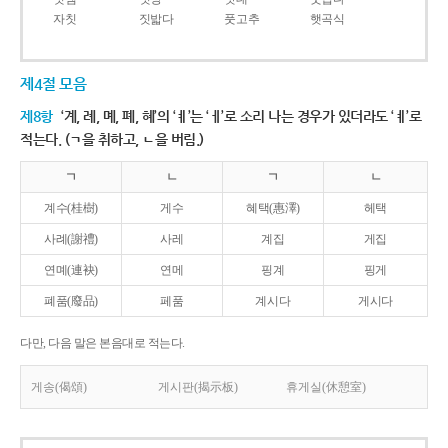
자칫
짓밟다
풋고추
햇곡식
제4절 모음
제8항
‘계, 례, 몌, 폐, 혜’의 ‘ㅖ’는 ‘ㅔ’로 소리 나는 경우가 있더라도 ‘ㅖ’로
적는다. (ㄱ을 취하고, ㄴ을 버림.)
ㄱ
ㄴ
ㄱ
ㄴ
계수(桂樹)
게수
혜택(惠澤)
헤택
사례(謝禮)
사레
계집
게집
연몌(連袂)
연메
핑계
핑게
폐품(廢品)
페품
계시다
게시다
다만, 다음 말은 본음대로 적는다.
게송(偈頌)
게시판(揭示板)
휴게실(休憩室)