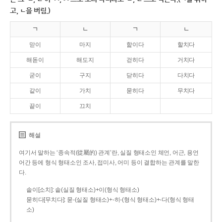
고, ㄴ을 버림.)
ㄱ
ㄴ
ㄱ
ㄴ
맏이
마지
핥이다
할치다
해돋이
해도지
걷히다
거치다
굳이
구지
닫히다
다치다
같이
가치
묻히다
무치다
끝이
끄치
해설
여기서 말하는 ‘종속적(從屬的) 관계’란, 실질 형태소인 체언, 어근, 용언
어간 등에 형식 형태소인 조사, 접미사, 어미 등이 결합하는 관계를 말한
다.
솥이[소치]: 솥(실질 형태소)+이(형식 형태소)
묻히다[무치다]: 묻­-(실질 형태소)+­-히­-(형식 형태소)+-다(형식 형태
소)