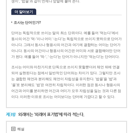
생이’, ‘밥을’과 같이 언제나 앞말에 붙여 쓴다.
더 알아보기
조사는 단어인가?
단어는 독립적으로 쓰이는 말의 최소 단위이다. 예를 들어 ‘먹는다’에서
동사의 어간 ‘먹-­’이나 어미 ‘­-는다’는 독립적으로 쓰이지 못하므로 단어가
아니다. 그래서 동사나 형용사의 어간과 여기에 결합하는 어미는 단어가
아니다. 동사의 어간이나 형용사의 어간은 어미와 서로 결합해야만 단어
가 된다. 예를 들어 ‘먹-’, ‘-는다’는 단어가 아니지만 ‘먹는다’는 단어이다.
조사는 어미와 마찬가지로 단독으로 쓰이지 못할뿐더러 체언 뒤에 연결
되어 실현된다는 점에서 일반적인 단어와는 차이가 있다. 그렇지만 조사
는 결합한 체언과 분리해도 체언이 자립성을 유지한다. ‘밥을’을 ‘밥’과
‘을’로 분리해도 ‘밥’은 여전히 자립적이다. 이러한 점은 동사나 형용사의
어간과 어미를 분리하면 어간과 어미가 모두 자립성을 잃는 것과 다른 점
이다. 이러한 이유로 조사는 어미보다는 단어에 가깝다고 할 수 있다.
제3항
외래어는 ‘외래어 표기법’에 따라 적는다.
해설