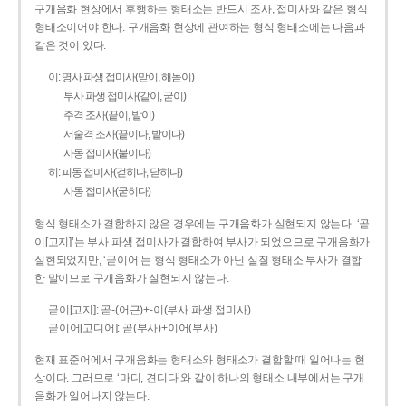
구개음화 현상에서 후행하는 형태소는 반드시 조사, 접미사와 같은 형식
형태소이어야 한다. 구개음화 현상에 관여하는 형식 형태소에는 다음과
같은 것이 있다.
이: 명사 파생 접미사(맏이, 해돋이)
부사 파생 접미사(같이, 굳이)
주격 조사(끝이, 밭이)
서술격 조사(끝이다, 밭이다)
사동 접미사(붙이다)
히: 피동 접미사(걷히다, 닫히다)
사동 접미사(굳히다)
형식 형태소가 결합하지 않은 경우에는 구개음화가 실현되지 않는다. ‘곧
이[고지]’는 부사 파생 접미사가 결합하여 부사가 되었으므로 구개음화가
실현되었지만, ‘곧이어’는 형식 형태소가 아닌 실질 형태소 부사가 결합
한 말이므로 구개음화가 실현되지 않는다.
곧이[고지]: 곧-­(어근)+­-이(부사 파생 접미사)
곧이어[고디어]: 곧(부사)+이어(부사)
현재 표준어에서 구개음화는 형태소와 형태소가 결합할 때 일어나는 현
상이다. 그러므로 ‘마디, 견디다’와 같이 하나의 형태소 내부에서는 구개
음화가 일어나지 않는다.