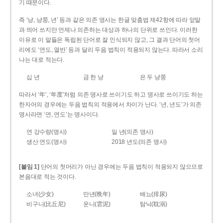
기 때문이다.
즉 ‘냥, 냥쭝, 년’ 등과 같은 의존 명사는 한글 맞춤법 제42항에 따라 앞말
과 띄어 쓰지만 언제나 의존하는 대상과 하나의 단위로 쓰인다. 이러한
이유로 이 말들은 독립된 단어로 잘 인식되지 않고, 그 결과 단어의 첫머
리에도 ‘연도, 열반’ 등과 달리 두음 법칙이 적용되지 않는다. 따라서 소리
나는 대로 적는다.
십 년
금 한 냥
은 두 냥쭝
따라서 ‘年’, ‘年度’처럼 의존 명사로 쓰이기도 하고 명사로 쓰이기도 하는
한자어의 경우에는 두음 법칙의 적용에서 차이가 난다. ‘년, 년도’가 의존
명사라면 ‘연, 연도’는 명사이다.
연 강수량(명사)
일 년(의존 명사)
생산 연도(명사)
2018 년도(의존 명사)
[붙임 1]
단어의 첫머리가 아닌 경우에는 두음 법칙이 적용되지 않으므로
본음대로 적는 것이다.
소녀(少女)
만년(晩年)
배뇨(排尿)
비구니(比丘尼)
운니(雲泥)
탐닉(耽溺)