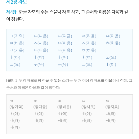
제2장 자모
제4항
한글 자모의 수는 스물넉 자로 하고, 그 순서와 이름은 다음과 같
이 정한다.
ㄱ(기역)
ㄴ(니은)
ㄷ(디귿)
ㄹ(리을)
ㅁ(미음)
ㅂ(비읍)
ㅅ(시옷)
ㅇ(이응)
ㅈ(지읒)
ㅊ(치읓)
ㅋ(키읔)
ㅌ(티읕)
ㅍ(피읖)
ㅎ(히읗)
ㅏ(아)
ㅑ(야)
ㅓ(어)
ㅕ(여)
ㅗ(오)
ㅛ(요)
ㅜ(우)
ㅠ(유)
ㅡ(으)
ㅣ(이)
[붙임 1] 위의 자모로써 적을 수 없는 소리는 두 개 이상의 자모를 어울러서 적되, 그
순서와 이름은 다음과 같이 정한다.
ㄲ
ㄸ
ㅃ
ㅆ
ㅉ
(쌍기역)
(쌍디귿)
(쌍비읍)
(쌍시옷)
(쌍지읒)
ㅐ(애)
ㅒ(얘)
ㅔ(에)
ㅖ(예)
ㅘ(와)
ㅙ(왜)
ㅚ(외)
ㅝ(워)
ㅞ(웨)
ㅟ(위)
ㅢ(의)