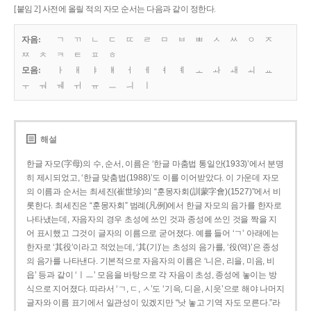
[붙임 2] 사전에 올릴 적의 자모 순서는 다음과 같이 정한다.
자음:
ㄱ
ㄲ
ㄴ
ㄷ
ㄸ
ㄹ
ㅁ
ㅂ
ㅃ
ㅅ
ㅆ
ㅇ
ㅈ
ㅉ
ㅊ
ㅋ
ㅌ
ㅍ
ㅎ
모음:
ㅏ
ㅐ
ㅑ
ㅒ
ㅓ
ㅔ
ㅕ
ㅖ
ㅗ
ㅘ
ㅙ
ㅚ
ㅛ
ㅜ
ㅝ
ㅞ
ㅟ
ㅠ
ㅡ
ㅢ
ㅣ
해설
한글 자모(字母)의 수, 순서, 이름은 ‘한글 마춤법 통일안(1933)’에서 분명
히 제시되었고, ‘한글 맞춤법(1988)’도 이를 이어받았다. 이 가운데 자모
의 이름과 순서는 최세진(崔世珍)의 “훈몽자회(訓蒙字會)(1527)”에서 비
롯한다. 최세진은 “훈몽자회” 범례(凡例)에서 한글 자모의 음가를 한자로
나타냈는데, 자음자의 경우 초성에 쓰인 것과 종성에 쓰인 것을 짝을 지
어 표시했고 그것이 글자의 이름으로 굳어졌다. 예를 들어 ‘ㄱ’ 아래에는
한자로 ‘其役’이라고 적었는데, ‘其(기)’는 초성의 음가를, ‘役(역)’은 종성
의 음가를 나타낸다. 기본적으로 자음자의 이름은 ‘니은, 리을, 미음, 비
읍’ 등과 같이 ‘ㅣㅡ’ 모음을 바탕으로 각 자음이 초성, 종성에 놓이는 방
식으로 지어졌다. 따라서 ‘ㄱ, ㄷ, ㅅ’도 ‘기윽, 디읃, 시읏’으로 해야 나머지
글자와 이름 표기에서 일관성이 있겠지만 “낫 놓고 기역 자도 모른다.”라