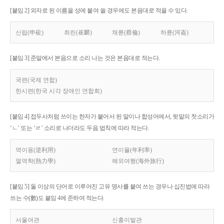
[붙임 2] 외자로 된 이름을 성에 붙여 쓸 경우에도 본음대로 적을 수 있다.
신립(申砬)
최린(崔麟)
채륜(蔡倫)
하륜(河崙)
[붙임 3] 준말에서 본음으로 소리 나는 것은 본음대로 적는다.
국련(국제 연합)
한시련(한국 시각 장애인 연합회)
[붙임 4] 접두사처럼 쓰이는 한자가 붙어서 된 말이나 합성어에서, 뒷말의 첫소리가
‘ㄴ’ 또는 ‘ㄹ’ 소리로 나더라도 두음 법칙에 따라 적는다.
역이용(逆利用)
연이율(年利率)
열역학(熱力學)
해외여행(海外旅行)
[붙임 5] 둘 이상의 단어로 이루어진 고유 명사를 붙여 쓰는 경우나 십진법에 따라
쓰는 수(數)도 붙임 4에 준하여 적는다.
서울여관
신흥이발관