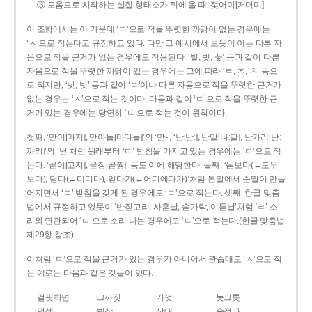
③ 모음으로 시작하는 실질 형태소가 뒤에 올 때: 젖어미[저더미]
이 조항에서는 이 가운데 ‘ㄷ’으로 적을 뚜렷한 까닭이 없는 경우에는
‘ㅅ’으로 적는다고 규정하고 있다. 다만 그 예시에서 보듯이 이는 다른 자
음으로 적을 근거가 없는 경우에도 적용된다. ‘밭, 빚, 꽃’ 등과 같이 다른
자음으로 적을 뚜렷한 까닭이 있는 경우에는 그에 따라 ‘ㅌ, ㅈ, ㅊ’ 등으
로 적지만, ‘낫, 빗’ 등과 같이 ‘ㄷ’이나 다른 자음으로 적을 뚜렷한 근거가
없는 경우는 ‘ㅅ’으로 적는 것이다. 다음과 같이 ‘ㄷ’으로 적을 뚜렷한 근
거가 있는 경우에는 당연히 ‘ㄷ’으로 적는 것이 원칙이다.
첫째, ‘맏이[마지], 맏아들[마다들]’의 ‘맏-’, ‘낟[낟ː], 낟알[나ː달], 낟가리[낟ː
까리]’의 ‘낟’처럼 원래부터 ‘ㄷ’ 받침을 가지고 있는 경우에는 ‘ㄷ’으로 적
는다. ‘곧이[고지], 곧장[곧짱]’ 등도 이에 해당한다. 둘째, ‘돋보다(←도두
보다), 딛다(←디디다), 얻다가(←어디에다가)’처럼 본말에서 준말이 만들
어지면서 ‘ㄷ’ 받침을 갖게 된 경우에도 ‘ㄷ’으로 적는다. 셋째, 한글 맞춤
법에서 규정하고 있듯이 ‘반짇고리, 사흗날, 숟가락, 이튿날’처럼 ‘ㄹ’ 소
리와 연관되어 ‘ㄷ’으로 소리 나는 경우에도 ‘ㄷ’으로 적는다.(한글 맞춤법
제29항 참조)
이처럼 ‘ㄷ’으로 적을 근거가 있는 경우가 아니어서 관습대로 ‘ㅅ’으로 적
는 예로는 다음과 같은 것들이 있다.
걸핏하면
그까짓
기껏
놋그릇
덧셈
빗장
삿대
숫접다