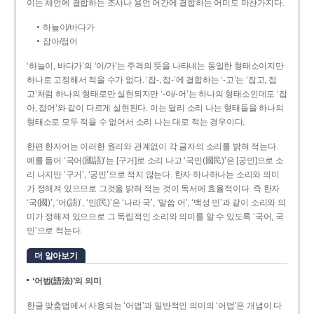
이는 체언에 결합하는 조사나 용언 어간에 결합하는 어미도 마찬가지다.
하늘이/바다가
잡아/접어
‘하늘이, 바다가’의 ‘이/가’는 주격의 뜻을 나타내는 동일한 형태소이지만
하나로 고정해서 적을 수가 없다. ‘잡-, 접-’에 결합하는 ‘-고’는 ‘잡고, 접
고’처럼 하나의 형태로만 실현되지만 ‘-아/-어’는 하나의 형태소인데도 ‘잡
아, 접어’와 같이 다르게 실현된다. 이는 달리 소리 나는 형태들을 하나의
형태소로 모두 적을 수 없어서 소리 나는 대로 적는 경우이다.
한편 한자어는 이러한 원리와 관계없이 각 글자의 소리를 밝혀 적는다.
예를 들어 ‘국어(國語)’는 [구거]로 소리 나고 ‘국민(國民)’은 [궁민]으로 소
리 나지만 ‘구거’, ‘궁민’으로 적지 않는다. 한자 하나하나는 소리와 의미
가 정해져 있으므로 그것을 밝혀 적는 것이 독서에 효율적이다. 즉 한자
‘국(國)’, ‘어(語)’, ‘민(民)’은 ‘나라 국’, ‘말씀 어’, ‘백성 민’과 같이 소리와 의
미가 정해져 있으므로 그 독립적인 소리와 의미를 알 수 있도록 ‘국어, 국
민’으로 적는다.
더 알아보기
‘어법(語法)’의 의미
한글 맞춤법에서 사용되는 ‘어법’과 일반적인 의미의 ‘어법’은 개념이 다