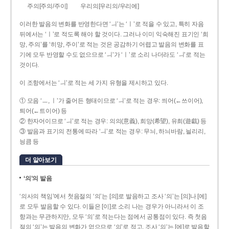
주의[주의/주이]
우리의[우리의/우리에]
이러한 발음의 변화를 반영한다면 ‘ㅢ’는 ‘ㅣ’로 적을 수 있고, 특히 자음
뒤에서는 ‘ㅣ’로 적도록 해야 할 것이다. 그러나 이미 익숙해진 표기인 ‘희
망, 주의’를 ‘히망, 주이’로 적는 것은 공감하기 어렵고 발음의 변화를 표
기에 모두 반영할 수도 없으므로 ‘ㅢ’가 ‘ㅣ’로 소리 나더라도 ‘ㅢ’로 적는
것이다.
이 조항에서는 ‘ㅢ’로 적는 세 가지 유형을 제시하고 있다.
① 모음 ‘ㅡ, ㅣ’가 줄어든 형태이므로 ‘ㅢ’로 적는 경우: 씌어(←쓰이어),
틔어(←트이어) 등
② 한자어이므로 ‘ㅢ’로 적는 경우: 의의(意義), 희망(希望), 유희(遊戱) 등
③ 발음과 표기의 전통에 따라 ‘ㅢ’로 적는 경우: 무늬, 하늬바람, 늴리리,
닁큼 등
더 알아보기
‘의’의 발음
‘의사의 책임’에서 첫음절의 ‘의’는 [의]로 발음하고 조사 ‘의’는 [의]나 [에]
로 모두 발음할 수 있다. 이들은 [이]로 소리 나는 경우가 아니라서 이 조
항과는 무관하지만, 모두 ‘의’로 적는다는 점에서 공통점이 있다. 즉 첫음
절의 ‘의’는 발음의 변화가 없으므로 ‘의’로 적고, 조사 ‘의’는 [에]로 발음할