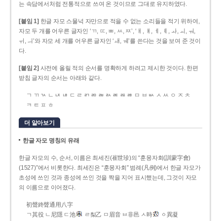
는 속담에서처럼 전통적으로 쓰여 온 것이므로 그대로 유지하였다.
[붙임 1]
한글 자모 스물넉 자만으로 적을 수 없는 소리들을 적기 위하여,
자모 두 개를 어우른 글자인 ‘ㄲ, ㄸ, ㅃ, ㅆ, ㅉ’, ‘ㅐ, ㅒ, ㅔ, ㅖ, ㅘ, ㅚ, ㅝ,
ㅟ, ㅢ’와 자모 세 개를 어우른 글자인 ‘ㅙ, ㅞ’를 쓴다는 것을 보여 준 것이
다.
[붙임 2]
사전에 올릴 적의 순서를 명확하게 하려고 제시한 것이다. 한편
받침 글자의 순서는 아래와 같다.
ㄱ ㄲ ㄳ ㄴ ㄵ ㄶ ㄷ ㄹ ㄺ ㄻ ㄼ ㄽ ㄾ ㄿ ㅀ ㅁ ㅂ ㅄ ㅅ ㅆ ㅇ ㅈ ㅊ
ㅋ ㅌ ㅍ ㅎ
더 알아보기
한글 자모 명칭의 유래
한글 자모의 수, 순서, 이름은 최세진(崔世珍)의 “훈몽자회(訓蒙字會)
(1527)”에서 비롯한다. 최세진은 “훈몽자회” 범례(凡例)에서 한글 자모가
초성에 쓰인 것과 종성에 쓰인 것을 짝을 지어 표시했는데, 그것이 자모
의 이름으로 이어졌다.
初聲終聲通用八字
ㄱ其役 ㄴ尼隱 ㄷ池
ㄹ梨乙 ㅁ眉音 ㅂ非邑 ㅅ時
ㆁ異凝