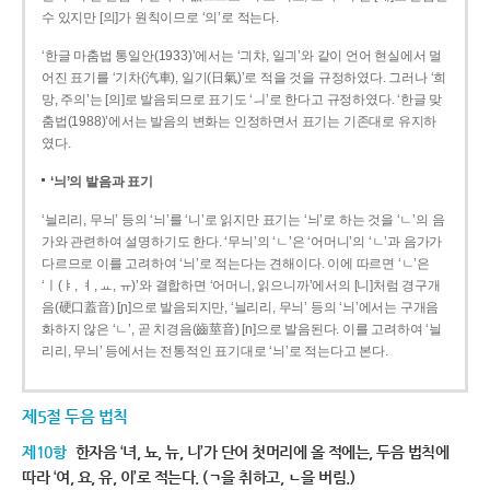
수 있지만 [의]가 원칙이므로 ‘의’로 적는다.
‘한글 마춤법 통일안(1933)’에서는 ‘긔챠, 일긔’와 같이 언어 현실에서 멀
어진 표기를 ‘기차(汽車), 일기(日氣)’로 적을 것을 규정하였다. 그러나 ‘희
망, 주의’는 [의]로 발음되므로 표기도 ‘ㅢ’로 한다고 규정하였다. ‘한글 맞
춤법(1988)’에서는 발음의 변화는 인정하면서 표기는 기존대로 유지하
였다.
‘늬’의 발음과 표기
‘늴리리, 무늬’ 등의 ‘늬’를 ‘니’로 읽지만 표기는 ‘늬’로 하는 것을 ‘ㄴ’의 음
가와 관련하여 설명하기도 한다. ‘무늬’의 ‘ㄴ’은 ‘어머니’의 ‘ㄴ’과 음가가
다르므로 이를 고려하여 ‘늬’로 적는다는 견해이다. 이에 따르면 ‘ㄴ’은
‘ㅣ(ㅑ, ㅕ, ㅛ, ㅠ)’와 결합하면 ‘어머니, 읽으니까’에서의 [니]처럼 경구개
음(硬口蓋音) [ɲ]으로 발음되지만, ‘늴리리, 무늬’ 등의 ‘늬’에서는 구개음
화하지 않은 ‘ㄴ’, 곧 치경음(齒莖音) [n]으로 발음된다. 이를 고려하여 ‘늴
리리, 무늬’ 등에서는 전통적인 표기대로 ‘늬’로 적는다고 본다.
제5절 두음 법칙
제10항
한자음 ‘녀, 뇨, 뉴, 니’가 단어 첫머리에 올 적에는, 두음 법칙에
따라 ‘여, 요, 유, 이’로 적는다. (ㄱ을 취하고, ㄴ을 버림.)