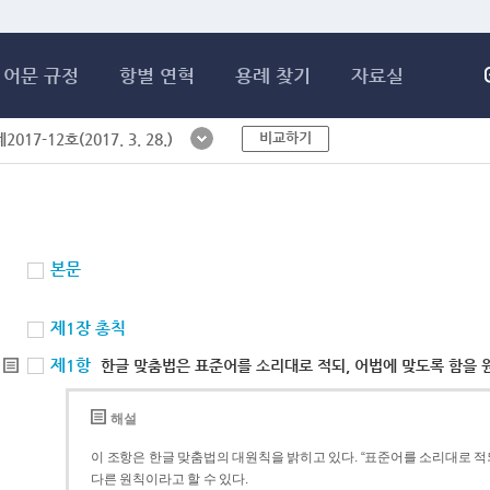
메인콘텐츠 바로가기
어문 규정
항별 연혁
용례 찾기
자료실
비교하기
017-12호(2017. 3. 28.)
본문
제1장 총칙
제1항
한글 맞춤법은 표준어를 소리대로 적되, 어법에 맞도록 함을 
해설
이 조항은 한글 맞춤법의 대원칙을 밝히고 있다. “표준어를 소리대로 적되
다른 원칙이라고 할 수 있다.