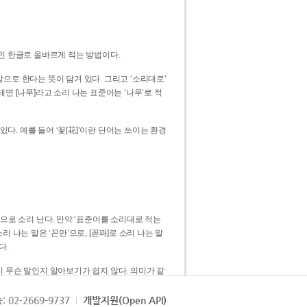
인 한글로 올바르게 적는 방법이다.
으로 한다는 뜻이 담겨 있다. 그리고 ‘소리대로’
. 예를 들어 ‘꽃[花]’이란 단어는 쓰이는 환경
 [꼳]으로 소리 난다. 만약 ‘표준어를 소리대로 적는
다.
 무슨 말인지 알아보기가 쉽지 않다. 의미가 같
쉽다. 즉 ‘꽃, 꼰, 꼳’보다는 ‘꽃’ 하나로 일관
: 02-2669-9737
개발지원(Open API)