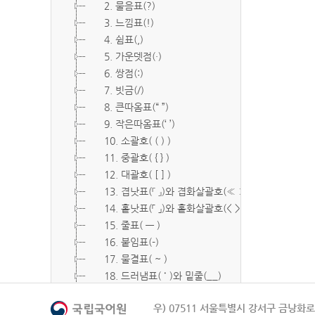
2. 물음표(?)
3. 느낌표(!)
4. 쉼표(,)
5. 가운뎃점(·)
6. 쌍점(:)
7. 빗금(/)
8. 큰따옴표(“ ”)
9. 작은따옴표(‘ ’)
10. 소괄호( ( ) )
11. 중괄호( { } )
12. 대괄호( [ ] )
13. 겹낫표(『 』)와 겹화살괄호(≪ ≫)
14. 홑낫표(「 」)와 홑화살괄호(< >)
15. 줄표( ― )
16. 붙임표(-)
17. 물결표( ~ )
18. 드러냄표( ˙ )와 밑줄(__)
19. 숨김표( O, X )
우) 07511 서울특별시 강서구 금낭화로 
20. 빠짐표( □ )