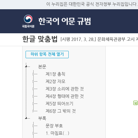
이 누리집은 대한민국 공식 전자정부 누리집입니다.
한글 맞춤법
[시행 2017. 3. 28.] 문화체육관광부 고시 제2
하위 항목 전체 열기
본문
제1장 총칙
제2장 자모
제3장 소리에 관한 것
제4장 형태에 관한 것
제5장 띄어쓰기
북
제6장 그 밖의 것
부록
문장 부호
1. 마침표( . )