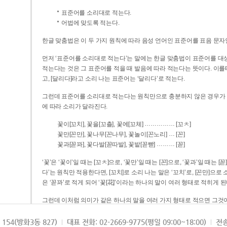
표준어를 소리대로 적는다.
어법에 맞도록 적는다.
한글 맞춤법은 이 두 가지 원칙에 따라 음성 언어인 표준어를 표음 문자
먼저 ‘표준어를 소리대로 적는다’는 말에는 한글 맞춤법이 표준어를 대상
적는다는 것은 그 표준어를 적을 때 발음에 따라 적는다는 뜻이다. 이를테면 [나무]라고 소리 나는 표준어는 ‘나무’로 적
고, [달리다]라고 소리 나는 표준어는 ‘달리다’로 적는다.
그런데 표준어를 소리대로 적는다는 원칙만으로 충분하지 않은 경우가 있다
에 따라 소리가 달라진다.
……………
꽃이[꼬치], 꽃을[꼬츨], 꽃에[꼬체]
[꼬ㅊ]
…
꽃만[꼰만], 꽃나무[꼰나무], 꽃놀이[꼰노리]
[꼰]
………
꽃과[꼳꽈], 꽃다발[꼳따발], 꽃밭[꼳빧]
[꼳]
‘꽃’은 ‘꽃이’일 때는 [꼬ㅊ]으로, ‘꽃만’일 때는 [꼰]으로, ‘꽃과’일 때는
다’는 원칙만 적용한다면, [꼬치]로 소리 나는 말은 ‘꼬치’로, [꼰만]으로 소리 나는 말은 ‘꼰만’으로, [꼳꽈]로 소리 나는 말
은 ‘꼳꽈’로 적게 되어 ‘꽃[花]’이라는 하나의 말이 여러 형태로 적히게 된
그런데 이처럼 의미가 같은 하나의 말을 여러 가지 형태로 적으면 그것이
은 하나의 말은 형태를 하나로 고정하여 일관되게 적어야 의미를 파악하기가 
되게 적는 것이 의미를 파악하는 데 효과적이다.
154(방화3동 827)
대표 전화: 02-2669-9775(평일 09:00~18:00)
전송