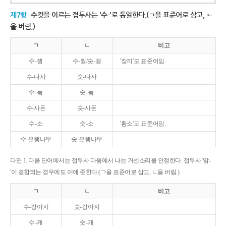
제7항
수컷을 이르는 접두사는 '수-'로 통일한다.(ㄱ을 표준어로 삼고, ㄴ
을 버림.)
ㄱ
ㄴ
비고
수-꿩
수-퀑/숫-꿩
'장끼'도 표준어임.
수-나사
숫-나사
수-놈
숫-놈
수-사돈
숫-사돈
수-소
숫-소
'황소'도 표준어임.
수-은행나무
숫-은행나무
다만 1. 다음 단어에서는 접두사 다음에서 나는 거센소리를 인정한다. 접두사 '암-
'이 결합되는 경우에도 이에 준한다.(ㄱ을 표준어로 삼고, ㄴ을 버림.)
ㄱ
ㄴ
비고
수-캉아지
숫-강아지
수-캐
숫-개