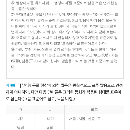
⑥ ‘뻗장다리’를 취하지 않고 ‘뻗정다리’를 표준어로 삼은 것은 언어 현실
을 수용한 것이다.
⑦ 금지(禁止)의 뜻을 나타내는 ‘앗아, 앗아라’는 빼앗는다는 원뜻과는 멀
어져서 단지 하지 말라는 뜻이 되었는데, 현실 발음에 따라 음성 모음 형
태를 취하여 ‘아서, 아서라’로 한 것이다. 어원 의식이 희박해졌으므로 어
법에 따라 ‘앗어, 앗어라’와 같이 적지 않고 ‘아서, 아서라’와 같이 적는다.
⑧ ‘오똑이’도 명사나 부사로 다 인정하지 않고 ‘오뚝이’만을 표준어로 정
하였다. ‘오똑하다’도 취하지 않고 ‘오뚝하다’를 표준어로 삼는다.
⑨ 다만, ‘부주, 사둔, 삼춘’은 널리 쓰이는 형태이나, 이들은 한자어 어원
을 의식하는 경향이 커서 음성 모음화를 인정하지 않고 ‘부조(扶助), 사돈
(査頓), 삼촌(三寸)’과 같이 한자어 발음을 그대로 쓴 것을 표준어로 삼았
다.
제9항
‘ㅣ’ 역행 동화 현상에 의한 발음은 원칙적으로 표준 발음으로 인정
하지 아니하되, 다만 다음 단어들은 그러한 동화가 적용된 형태를 표준어
로 삼는다.(ㄱ을 표준어로 삼고, ㄴ을 버림.)
ㄱ
ㄴ
비고
-내기
-나기
서울-, 시골-, 신출-, 풋-.
냄비
남비