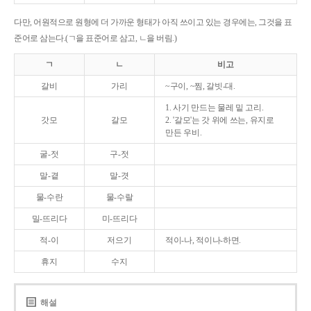
다만, 어원적으로 원형에 더 가까운 형태가 아직 쓰이고 있는 경우에는, 그것을 표
준어로 삼는다.(ㄱ을 표준어로 삼고, ㄴ을 버림.)
ㄱ
ㄴ
비고
갈비
가리
~구이, ~찜, 갈빗-대.
1. 사기 만드는 물레 밑 고리.
갓모
갈모
2. '갈모'는 갓 위에 쓰는, 유지로
만든 우비.
굴-젓
구-젓
말-곁
말-겻
물-수란
물-수랄
밀-뜨리다
미-뜨리다
적-이
저으기
적이-나, 적이나-하면.
휴지
수지
해설