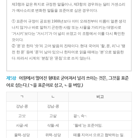
제3항과 같은 취지로 규정한 말들이나, 제3항의 경우와는 달리 거센소리
가 예사소리로 변화한 말들을 표준어로 삼은 경우이다.
① 표준어 규정이 공표된 1988년보다 이미 오래전부터 이름이 얼른 생각
나지 않거나 바로 말하기 곤란한 사람 또는 사물을 가리키는 대명사로
‘거시키’보다는 ‘거시기’가 더 널리 쓰였고 이 조항에서 이를 다시 확인한
것이다.
② ‘푼’은 한자 ‘分’의 고어 발음의 잔재이다. 현대 국어의 ‘할, 푼, 리’나 ‘땡
전 한 푼’ 등에 ‘푼’이 남아 있으나 한자어로 읽을 때에는 ‘분’으로 발음한
다. 따라서 시계의 ‘분침’은 ‘푼침’으로 쓰지 않는다.
제5항
어원에서 멀어진 형태로 굳어져서 널리 쓰이는 것은, 그것을 표준
어로 삼는다.(ㄱ을 표준어로 삼고, ㄴ을 버림.)
ㄱ
ㄴ
비고
강낭-콩
강남-콩
고삿
고샅
겉~, 속~.
사글-세
삭월-세
‘월세’는 표준어임.
울력-성당
위력-성당
떼를 지어서 으르고 협박하는 일.