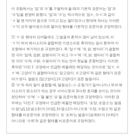
이 조항에서는 ‘암’과 ‘수’를 구별하여 쓸 때의 기본적 표준어는 ‘암’과
‘수’임을 분명히 밝혔다. ‘암’과 ‘수’는 역사적으로 ‘암ㅎ, 수ㅎ’과 같이
‘ㅎ’을 맨 마지막 음으로 가지고 있는 말이었으나 현대에 와서는 이러한
‘ㅎ’이 모두 떨어졌으므로 떨어진 형태를 기본적인 표준어로 규정하였다.
① ‘ㅎ’은 현대의 단어들에도 그 발음의 흔적이 많이 남아 있는데, 이
‘ㅎ’이 뒤의 예사소리와 결합하면 거센소리로 축약되는 일이 흔하여 이
조항에서 부가적으로 규정하였다. 즉 ‘암ㅎ’에 ‘개, 닭, 병아리’가 결합하
면 각각 ‘암캐, 암탉, 암평아리’가 되고 ‘수ㅎ’에 ‘개, 닭, 병아리’가 결합하
면 각각 ‘수캐, 수탉, 수평아리’가 되는 언어 현실을 존중하였다. 이러한
축약은 ‘다만 1’ 규정에서 언급한 예들에만 해당되는 것이므로 ‘암ㅎ, 수
ㅎ’에 ‘고양이’가 결합하더라도 ‘암고양이, 수고양이’와 같은 형태가 표준
어가 된다. 발음도 [암고양이], [수고양이]가 표준 발음이다.
② ‘수’와 뒤의 말이 결합할 때, 발음상 [ㄴ(ㄴ)] 첨가가 일어나거나 뒤의 예
사소리가 된소리가 되는 경우 사이시옷과 유사한 효과를 보이는 것이라
판단하여 ‘수’에 ‘ㅅ’을 붙인 ‘숫’을 표준어형으로 규정하였다. 이러한 경
우에는 ‘다만 2’ 규정에서 언급한 예들만 해당한다. ‘숫양, 숫염소’는 발음
이 [순냥], [순념소]이지 [수양], [수염소]가 아니므로 ‘수양, 수염소’와 같은
형태를 비표준어로 규정하였다. 또 ‘숫쥐’는 발음이 [숟쮜]이지 [수쥐]가
아니므로 ‘수쥐’와 같은 형태를 비표준어로 규정하였다.