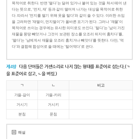
목적어로 취한다. 반면 ‘떨다’는 달려 있거나 붙어 있는 것을 쳐서 떼어 낸
다는 뜻으로, ‘먼지, 재’ 등과 같이 떨어져 나가는 대상을 목적어로 취한
다. 따라서 ‘먼지를 떨기 위해 옷을 털다’와 같이 쓸 수 있다. 이러한 쓰임
을 고려하면 ‘재떨이, 먼지떨이’가 올바른 표기가 된다. 그러나 ‘재물’이
목적어로 쓰이는 경우에는 유사한 의미로도 쓰인다. ‘털다’는 ‘남이 가진
재물을 몽땅 빼앗거나 그것이 보관된 장소를 모조리 뒤지어 훔치다’를,
‘떨다’는 ‘남에게서 재물을 모조리 훔치거나 빼앗다’를 뜻한다. 다만, ‘먹
다’와 결합해 합성어로 쓸 때에는 ‘털어먹다’로 쓴다.
제4항
다음 단어들은 거센소리로 나지 않는 형태를 표준어로 삼는다.(ㄱ
을 표준어로 삼고, ㄴ을 버림.)
ㄱ
ㄴ
비고
가을-갈이
가을-카리
거시기
거시키
분침
푼침
해설