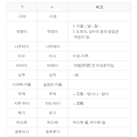
ㄱ
ㄴ
비고
-구려
-구료
1. 서울~, 알~, 찰~.
깍쟁이
깍정이
2. 도토리, 상수리 등의 받침은
‘깍정이’임.
나무라다
나무래다
미수
미시
미숫-가루.
바라다
바래다
‘바램[所望]’은 비표준어임.
상추
상치
~쌈.
시러베-아들
실업의-아들
주책
주착
←主着. ~망나니, ~없다.
지루-하다
지리-하다
←支離.
튀기
트기
허드레
허드래
허드렛-물, 허드렛-일.
호루라기
호루루기