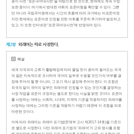
종이 사전 “표준국어대사전”을 바탕으로 한 것으로, 현재에도 계속 수정·
보완 중이다. 여기에서 방대한 어휘의 표준어형을 확인할 수 있다. 그뿐
만 아니라 국립국어원에서는 시간의 흐름에 따라 과거에는 비표준어였
지만 현재에는 표준어로 인정될 만한 어휘를 꾸준히 추가하여 발표하고
있고, 이 또한 인터넷판 “표준국어대사전”에 반영되어 있다.
제2항
외래어는 따로 사정한다.
해설
세계 각국과의 교류가 활발해짐에 따라 물밀 듯이 쏟아져 들어오는 외국
의 말은 지속적으로 조사하여 국어의 일부로 수용할 것인가의 여부를 결
정해 주어야 할 뿐 아니라, 그 표기 역시 결정해 주어야 한다. 이 조항은
외국의 말이 국어의 일부인 외래어로 인정될 수 있는 것인지를 결정하는
사정 작업을 표준어 규정과는 별도로 한다는 사실을 밝힌 것이다. 표준어
를 사정하는 데에는 사회적, 시대적, 지역적 기준을 적용하지만 외래어를
사정하는 데에는 그러한 기준을 적용하기 어렵기 때문에 이 조항을 따로
마련한 것이다.
이에 따라 외래어는 외래어 표기법(문체부 고시 제2017-14호)을 기준으
로 별도로 사정한다. 다만 외래어 표기법의 ‘외래어’가 고유 명사를 포함