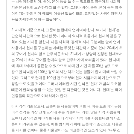
는 사람이라도 비어, 속어, 은어 등을 쓸 수는 있으므로 표준어의 사회적
기준은 상당히 느슨하다고 할 수 있다. 그러나 비어, 속어, 은어 등은 표준
어이기는 하되 언어 예절에 어긋난 말들이므로, 교양 있는 사람이라면 사
용을 자제하여야 하는 말들이다.
2. 시대적 기준으로서, 표준어는 현대의 언어여야 한다. 여기서 ‘현대’는
단순히 시간적으로 현재란 뜻이 아니라 역사적 흐름에서 현재와 같은 구
획에 있는 시대를 말한다. 다른 사회적, 경제적 시대 구분과는 달리 언어
사용에서 현대를 구분하는 데에는 뚜렷한 객관적 기준이 없다. 20세기 초
의 구어가 현대의 말로 간주되곤 하나, 21세기가 상당히 진행된 현재로서
는 20세기 초의 구어를 현대의 말로 간주하기에 어려움이 있다. 한 시대
에 최대 4세대가 공존할 수 있으므로 세대 간 시간 차를 30년 남짓으로
잡으면 넉넉잡아 100년 정도의 시간 차가 있는 말들이 한 시대에 쓰일 수
있다. 그러므로 현대를 100년 전으로부터 현재 시점까지의 기간으로 규
정할 수도 있을 것이다. 그러나 이러한 시간 인식은 ‘현대’ 개념의 모호함
때문에 편의상 행할 수 있는 것일 뿐 객관적인 것은 아니다. ‘현대’는 국어
언중들의 직관으로 이해하여야 한다.
3. 지역적 기준으로서, 표준어는 서울말이어야 한다. 이는 표준어의 공용
어적 성격을 가장 크게 드러내 주는 기준이다. 가령, 많은 지역 사람들이
모여서 공식적인 이야기를 나눌 때 각자의 지역어를 사용한다면 의사소
통이 어려워질 수 있는데, 이를 방지하기 위해 표준어의 조건으로 서울말
을 제시한 것이다. 물론 서울말이라도 비표준적인 요소가 있다. “나두 간