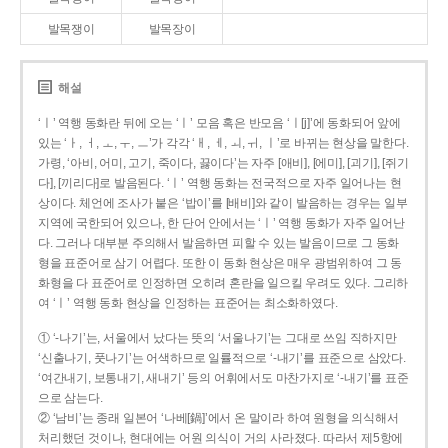
발목쟁이
발목장이
해설
‘ㅣ’ 역행 동화란 뒤에 오는 ‘ㅣ’ 모음 혹은 반모음 ‘ㅣ[j]’에 동화되어 앞에
있는 ‘ㅏ, ㅓ, ㅗ, ㅜ, ㅡ’가 각각 ‘ㅐ, ㅔ, ㅚ, ㅟ, ㅣ’로 바뀌는 현상을 말한다.
가령, ‘아비, 어미, 고기, 죽이다, 끓이다’는 자주 [애비], [에미], [괴기], [쥐기
다], [끼리다]로 발음된다. ‘ㅣ’ 역행 동화는 전국적으로 자주 일어나는 현
상이다. 체언에 조사가 붙은 ‘밥이’를 [배비]와 같이 발음하는 경우는 일부
지역에 국한되어 있으나, 한 단어 안에서는 ‘ㅣ’ 역행 동화가 자주 일어난
다. 그러나 대부분 주의해서 발음하면 피할 수 있는 발음이므로 그 동화
형을 표준어로 삼기 어렵다. 또한 이 동화 현상은 매우 광범위하여 그 동
화형을 다 표준어로 인정하면 오히려 혼란을 일으킬 우려도 있다. 그리하
여 ‘ㅣ’ 역행 동화 현상을 인정하는 표준어는 최소화하였다.
① ‘-나기’는, 서울에서 났다는 뜻의 ‘서울나기’는 그대로 쓰임 직하지만
‘신출나기, 풋나기’는 어색하므로 일률적으로 ‘-내기’를 표준으로 삼았다.
‘여간내기, 보통내기, 새내기’ 등의 어휘에서도 마찬가지로 ‘-내기’를 표준
으로 삼는다.
② ‘남비’는 종래 일본어 ‘나베[鍋]’에서 온 말이라 하여 원형을 의식해서
처리했던 것이나, 현대에는 어원 의식이 거의 사라졌다. 따라서 제5항에