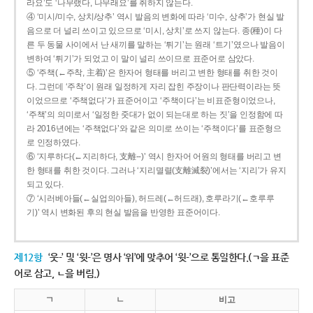
라요’도 ‘나무랬다, 나무래요’를 취하지 않는다.
④ ‘미시/미수, 상치/상추’ 역시 발음의 변화에 따라 ‘미수, 상추’가 현실 발
음으로 더 널리 쓰이고 있으므로 ‘미시, 상치’로 쓰지 않는다. 종(種)이 다
른 두 동물 사이에서 난 새끼를 말하는 ‘튀기’는 원래 ‘트기’였으나 발음이
변하여 ‘튀기’가 되었고 이 말이 널리 쓰이므로 표준어로 삼았다.
⑤ ‘주책(←주착, 主着)’은 한자어 형태를 버리고 변한 형태를 취한 것이
다. 그런데 ‘주착’이 원래 일정하게 자리 잡힌 주장이나 판단력이라는 뜻
이었으므로 ‘주책없다’가 표준어이고 ‘주책이다’는 비표준형이었으나,
‘주책’의 의미로서 ‘일정한 줏대가 없이 되는대로 하는 짓’을 인정함에 따
라 2016년에는 ‘주책없다’와 같은 의미로 쓰이는 ‘주책이다’를 표준형으
로 인정하였다.
⑥ ‘지루하다(←지리하다, 支離--)’ 역시 한자어 어원의 형태를 버리고 변
한 형태를 취한 것이다. 그러나 ‘지리멸렬(支離滅裂)’에서는 ‘지리’가 유지
되고 있다.
⑦ ‘시러베아들(←실업의아들), 허드레(←허드래), 호루라기(←호루루
기)’ 역시 변화된 후의 현실 발음을 반영한 표준어이다.
제12항
‘웃-’ 및 ‘윗-’은 명사 ‘위’에 맞추어 ‘윗-’으로 통일한다.(ㄱ을 표준
어로 삼고, ㄴ을 버림.)
ㄱ
ㄴ
비고