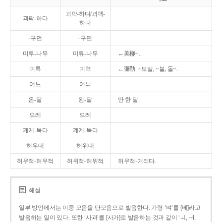
괴퍅-하다/괴팩-
괴팍-하다
하다
-구먼
-구면
미루-나무
미류-나무
←美柳~.
미륵
미력
←彌勒. ~보살, ~불, 돌~.
여느
여늬
온-달
왼-달
만 한 달.
으레
으례
케케-묵다
켸켸-묵다
허우대
허위대
허우적-허우적
허위적-허위적
허우적-거리다.
해설
일부 방언에서는 이중 모음을 단모음으로 발음한다. 가령 ‘벼’를 [베]라고
발음하는 일이 있다. 또한 ‘사과’를 [사가]로 발음하는 것과 같이 ‘ㅚ, ㅟ,