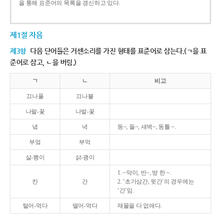
을 통해 표준어의 목록을 갱신하고 있다.
제1절 자음
제3항
다음 단어들은 거센소리를 가진 형태를 표준어로 삼는다.(ㄱ을 표
준어로 삼고, ㄴ을 버림.)
ㄱ
ㄴ
비고
끄나풀
끄나불
나팔-꽃
나발-꽃
녘
녁
동~, 들~, 새벽~, 동틀 ~.
부엌
부억
살-쾡이
삵-괭이
1. ~막이, 빈~, 방 한 ~.
칸
간
2. ‘초가삼간, 윗간’의 경우에는
‘간’임.
털어-먹다
떨어-먹다
재물을 다 없애다.