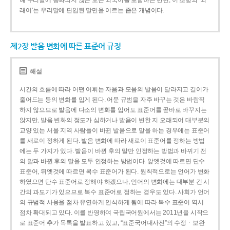
해 우리말에 동화되지 않은 모든 외국어를 포함하는 반면, 이 조항의 ‘외
래어’는 우리말에 편입된 말만을 이르는 좁은 개념이다.
제2장 발음 변화에 따른 표준어 규정
해설
시간의 흐름에 따라 어떤 어휘는 자음과 모음의 발음이 달라지고 길이가
줄어드는 등의 변화를 입게 된다. 어문 규범을 자주 바꾸는 것은 바람직
하지 않으므로 발음에 다소의 변화를 입어도 표준어를 곧바로 바꾸지는
않지만, 발음 변화의 정도가 심하거나 발음이 변한 지 오래되어 대부분의
교양 있는 서울 지역 사람들이 바뀐 발음으로 말을 하는 경우에는 표준어
를 새로이 정하게 된다. 발음 변화에 따라 새로이 표준어를 정하는 방법
에는 두 가지가 있다. 발음이 바뀐 후의 말만 인정하는 방법과 바뀌기 전
의 말과 바뀐 후의 말을 모두 인정하는 방법이다. 앞엣것에 따르면 단수
표준어, 뒤엣것에 따르면 복수 표준어가 된다. 원칙적으로는 언어가 변화
하였으면 단수 표준어로 정해야 하겠으나, 언어의 변화에는 대부분 긴 시
간의 과도기가 있으므로 복수 표준어로 정하는 경우도 있다. 사회가 언어
의 규범적 사용을 점차 유연하게 인식하게 됨에 따라 복수 표준어 역시
점차 확대되고 있다. 이를 반영하여 국립국어원에서는 2011년을 시작으
로 표준어 추가 목록을 발표하고 있고, “표준국어대사전”의 수정ㆍ보완