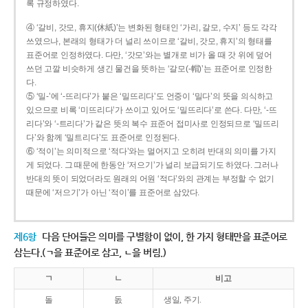
록 규정하였다.
④ ‘갈비, 갓모, 휴지(休紙)’는 변화된 형태인 ‘가리, 갈모, 수지’ 등도 각각
쓰였으나, 본래의 형태가 더 널리 쓰이므로 ‘갈비, 갓모, 휴지’의 형태를
표준어로 인정하였다. 다만, ‘갓모’와는 별개로 비가 올 때 갓 위에 덮어
쓰던 고깔 비슷하게 생긴 물건을 뜻하는 ‘갈모(-帽)’는 표준어로 인정한
다.
⑤ ‘밀-’에 ‘-뜨리다’가 붙은 ‘밀뜨리다’도 언중이 ‘밀다’의 뜻을 의식하고
있으므로 비록 ‘미뜨리다’가 쓰이고 있어도 ‘밀뜨리다’로 쓴다. 다만, ‘-뜨
리다’와 ‘-트리다’가 같은 뜻의 복수 표준어 접미사로 인정되므로 ‘밀뜨리
다’와 함께 ‘밀트리다’도 표준어로 인정된다.
⑥ ‘적이’는 의미적으로 ‘적다’와는 멀어지고 오히려 반대의 의미를 가지
게 되었다. 그 때문에 한동안 ‘저으기’가 널리 보급되기도 하였다. 그러나
반대의 뜻이 되었더라도 원래의 어원 ‘적다’와의 관계는 부정할 수 없기
때문에 ‘저으기’가 아닌 ‘적이’를 표준어로 삼았다.
제6항
다음 단어들은 의미를 구별함이 없이, 한 가지 형태만을 표준어로
삼는다.(ㄱ을 표준어로 삼고, ㄴ을 버림.)
ㄱ
ㄴ
비고
돌
돐
생일, 주기.