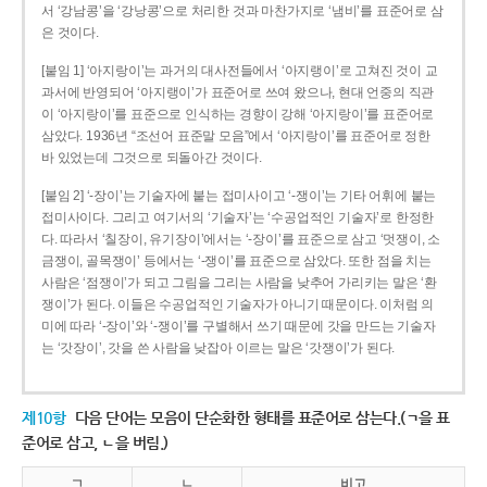
서 ‘강남콩’을 ‘강낭콩’으로 처리한 것과 마찬가지로 ‘냄비’를 표준어로 삼
은 것이다.
[붙임 1] ‘아지랑이’는 과거의 대사전들에서 ‘아지랭이’로 고쳐진 것이 교
과서에 반영되어 ‘아지랭이’가 표준어로 쓰여 왔으나, 현대 언중의 직관
이 ‘아지랑이’를 표준으로 인식하는 경향이 강해 ‘아지랑이’를 표준어로
삼았다. 1936년 “조선어 표준말 모음”에서 ‘아지랑이’를 표준어로 정한
바 있었는데 그것으로 되돌아간 것이다.
[붙임 2] ‘-장이’는 기술자에 붙는 접미사이고 ‘-쟁이’는 기타 어휘에 붙는
접미사이다. 그리고 여기서의 ‘기술자’는 ‘수공업적인 기술자’로 한정한
다. 따라서 ‘칠장이, 유기장이’에서는 ‘-장이’를 표준으로 삼고 ‘멋쟁이, 소
금쟁이, 골목쟁이’ 등에서는 ‘-쟁이’를 표준으로 삼았다. 또한 점을 치는
사람은 ‘점쟁이’가 되고 그림을 그리는 사람을 낮추어 가리키는 말은 ‘환
쟁이’가 된다. 이들은 수공업적인 기술자가 아니기 때문이다. 이처럼 의
미에 따라 ‘-장이’와 ‘-쟁이’를 구별해서 쓰기 때문에 갓을 만드는 기술자
는 ‘갓장이’, 갓을 쓴 사람을 낮잡아 이르는 말은 ‘갓쟁이’가 된다.
제10항
다음 단어는 모음이 단순화한 형태를 표준어로 삼는다.(ㄱ을 표
준어로 삼고, ㄴ을 버림.)
ㄱ
ㄴ
비고