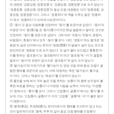
와 관련된 ‘강중강중, 깡쭝깡쭝’도 ‘강종강종, 깡쫑깡쫑’으로 쓰지 않는다.
‘깡충깡충, 강중강중, 깡쭝깡쭝’의 음성 모음 대응형은 각각 ‘껑충껑충, 겅
중겅중, 껑쭝껑쭝’이다. 그러나 ‘ 껑충하다’와 짝을 이루는 말은 ‘깡총하
다’로서 ‘깡충하다’가 오히려 비표준어이다.
② ‘-동이’도 음성 모음화를 인정하여 ‘-둥이’를 표준어로 삼았다. ‘-둥이’의
어원은 아이 ‘동(童)’을 쓴 ‘동이(童-)’이지만 현실 발음에서 멀어진 것으로
인정되어 ‘-둥이’를 표준으로 삼았다. 그에 따라 ‘귀둥이, 막둥이, 쌍둥이,
바람둥이, 흰둥이’에서 모두 ‘-둥이’를 쓴다. 다만, ‘쌍둥이’와는 별개로 ‘쌍
동밤’과 같은 단어에서는 한자어 ‘쌍동(雙童)’의 발음이 살아 있는 것으로
판단되므로 ‘쌍둥밤’으로 쓰지 않는다. 또 살이 올라 보드랍고 통통한 아
이를 뜻하는 ‘옴포동이’는 ‘옴포동하다’의 어근 ‘옴포동’에 ‘-이’가 결합된
말로서 ‘-둥이’와 관련이 없으므로 ‘옴포둥이’와 같이 쓰지 않는다.
③ ‘발가숭이’와 마찬가지로 ‘빨가숭이’도 양성 모음 뒤에 음성 모음이 결
합한 형태를 표준어로 삼는다. 이에 대응하는 짝은 ‘벌거숭이, 뻘거숭
이’이다. 그러나 ‘애송이’는 ‘애숭이’를 인정하지 않는다.
④ 물건을 보에 싸서 꾸려 놓은 것을 뜻하는 ‘보퉁이’와 함께 눈두덩의 불
룩한 부분을 뜻하는 ‘눈퉁이’나 미련한 사람을 낮추어 가리키는 ‘미련퉁
이’ 등에서도 ‘-퉁이’를 쓴다. 그러나 ‘고집통이, 골통이’에서는 ‘통이’를 쓰
는데, 이는 ‘고집통이, 골통이’가 각각 ‘고집통’, ‘골통’에 ‘-이’가 붙은 말이
기 때문이다.
⑤ ‘봉족(奉足), 주초(柱礎)’는 한자어로서의 형태를 인식하지 않고 쓰는
것이 일반적이므로 ‘봉죽, 주추’와 같이 음성 모음 형태를 인정했다.