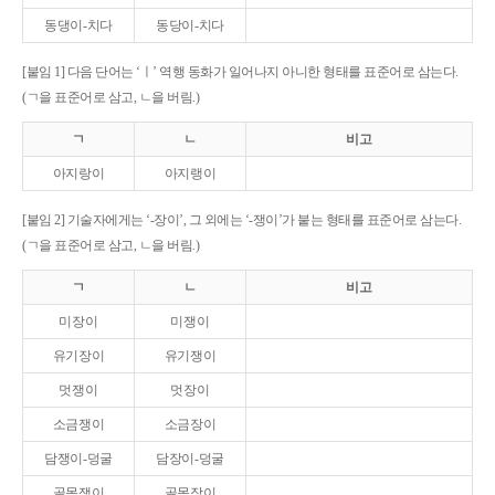
동댕이-치다
동당이-치다
[붙임 1] 다음 단어는 ‘ㅣ’ 역행 동화가 일어나지 아니한 형태를 표준어로 삼는다.
(ㄱ을 표준어로 삼고, ㄴ을 버림.)
ㄱ
ㄴ
비고
아지랑이
아지랭이
[붙임 2] 기술자에게는 ‘-장이’, 그 외에는 ‘-쟁이’가 붙는 형태를 표준어로 삼는다.
(ㄱ을 표준어로 삼고, ㄴ을 버림.)
ㄱ
ㄴ
비고
미장이
미쟁이
유기장이
유기쟁이
멋쟁이
멋장이
소금쟁이
소금장이
담쟁이-덩굴
담장이-덩굴
골목쟁이
골목장이