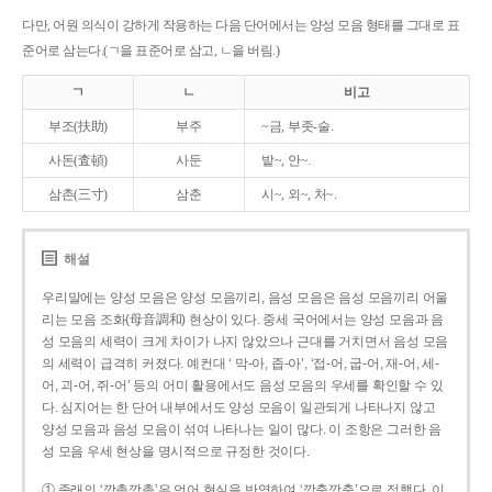
다만, 어원 의식이 강하게 작용하는 다음 단어에서는 양성 모음 형태를 그대로 표
준어로 삼는다.(ㄱ을 표준어로 삼고, ㄴ을 버림.)
ㄱ
ㄴ
비고
부조(扶助)
부주
~금, 부좃-술.
사돈(査頓)
사둔
밭~, 안~.
삼촌(三寸)
삼춘
시~, 외~, 처~.
해설
우리말에는 양성 모음은 양성 모음끼리, 음성 모음은 음성 모음끼리 어울
리는 모음 조화(母音調和) 현상이 있다. 중세 국어에서는 양성 모음과 음
성 모음의 세력이 크게 차이가 나지 않았으나 근대를 거치면서 음성 모음
의 세력이 급격히 커졌다. 예컨대 ‘ 막-아, 좁-아’, ‘접-어, 굽-어, 재-어, 세-
어, 괴-어, 쥐-어’ 등의 어미 활용에서도 음성 모음의 우세를 확인할 수 있
다. 심지어는 한 단어 내부에서도 양성 모음이 일관되게 나타나지 않고
양성 모음과 음성 모음이 섞여 나타나는 일이 많다. 이 조항은 그러한 음
성 모음 우세 현상을 명시적으로 규정한 것이다.
① 종래의 ‘깡총깡총’은 언어 현실을 반영하여 ‘깡충깡충’으로 정했다. 이