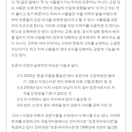
다.”와 같은 말에서 ‘두’는 서울말이기는 하지만 표준어는 아니다. 교양 있
는 사람은 오랜 문자 언어의 관습적 쓰임에 영향을 받아 ‘도’라고 쓰는 것
이 옳다고 믿기 때문이다. 따라서 서울말은 서울 지역의 말을 바탕으로
하되 언중들의 교양 의식을 반영한 말이라고 할 수 있다. 서울말을 표준
어의 조건으로 한다는 이러한 규정을 어떤 지역어를 사용하면 안 된다는
뜻으로 오해하면 안 된다. 표준어는 교육, 방송, 공식적 담화 등에서 써야
할 말이지 지역 사람들끼리 편하게 대화하는 경우에까지 꼭 써야 하는 말
이 아니다. 오히려 여러 지역어는 지역의 문화적 가치를 보존하는 소중한
자산이기도 하고 지역 사람들의 연대 의식을 강화하는 긍정적 기능을 하
기도 한다.
표준어 규정의 실제적인 대상은 다음과 같다.
(가) 1933년 ‘한글 마춤법 통일안’에서 표준어로 규정하였던 형태
가 그동안 자연스러운 언어 변화에 의해 고형(古形)이 된 것
(나) 1933년 당시 미처 사정의 대상이 되지 않아 표준어로서의 자
격을 인정받을 기회가 없었던 것
(다) 각 사전에서 달리 처리하여 정리가 필요한 것
(라) 방언, 신조어 등이 세력을 얻어 표준어 자리를 굳혀 가던 것
그러나 수많은 어휘의 표준어형을 규정에서 다 예시할 수는 없다. 이러한
한계를 보완하고자 국립국어원에서는 인터넷으로 “표준국어대사전”을
제공하고 있다. 인터넷판 “표준국어대사전”은 1999년에 초판이 발간된