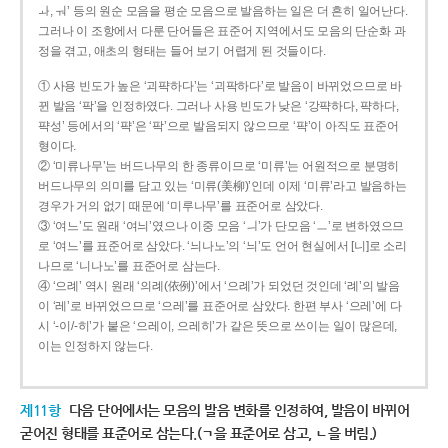
ㅘ, ㅝ’ 등의 원순 모음을 평순 모음으로 발음하는 일은 더 흔히 일어난다.
그러나 이 조항에서 다룬 단어들은 표준어 지역에서도 모음의 단순화 과
정을 겪고, 애초의 형태는 들어 보기 어렵게 된 것들이다.
① 사용 빈도가 높은 ‘괴퍅하다’는 ‘괴팍하다’로 발음이 바뀌었으므로 바
뀐 발음 ‘팍’을 인정하였다. 그러나 사용 빈도가 낮은 ‘강퍅하다, 퍅하다,
퍅성’ 등에서의 ‘퍅’은 ‘팍’으로 발음되지 않으므로 ‘퍅’이 아직도 표준어
형이다.
② ‘미류나무’는 버드나무의 한 종류이므로 ‘미류’는 어원적으로 분명히
버드나무의 의미를 담고 있는 ‘미류(美柳)’인데 이제 ‘미류’라고 발음하는
경우가 거의 없기 때문에 ‘미루나무’를 표준어로 삼았다.
③ ‘여느’도 원래 ‘여늬’였으나 이중 모음 ‘ㅢ’가 단모음 ‘ㅡ’로 변하였으므
로 ‘여느’를 표준어로 삼았다. ‘늬나노’의 ‘늬’도 언어 현실에서 [니]로 소리
나므로 ‘니나노’를 표준어로 삼는다.
④ ‘으례’ 역시 원래 ‘의례(依例)’에서 ‘으례’가 되었던 것인데 ‘례’의 발음
이 ‘레’로 바뀌었으므로 ‘으레’를 표준어로 삼았다. 한편 부사 ‘으레’에 다
시 ‘-이/-히’가 붙은 ‘으레이, 으레히’가 같은 뜻으로 쓰이는 일이 많은데,
이는 인정하지 않는다.
제11항
다음 단어에서는 모음의 발음 변화를 인정하여, 발음이 바뀌어
굳어진 형태를 표준어로 삼는다.(ㄱ을 표준어로 삼고, ㄴ을 버림.)