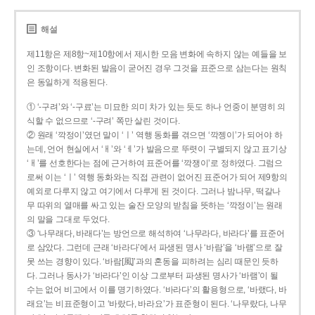
해설
제11항은 제8항~제10항에서 제시한 모음 변화에 속하지 않는 예들을 보
인 조항이다. 변화된 발음이 굳어진 경우 그것을 표준으로 삼는다는 원칙
은 동일하게 적용된다.
① ‘-구려’와 ‘-구료’는 미묘한 의미 차가 있는 듯도 하나 언중이 분명히 의
식할 수 없으므로 ‘-구려’ 쪽만 살린 것이다.
② 원래 ‘깍정이’였던 말이 ‘ㅣ’ 역행 동화를 겪으면 ‘깍젱이’가 되어야 하
는데, 언어 현실에서 ‘ㅐ’와 ‘ㅔ’가 발음으로 뚜렷이 구별되지 않고 표기상
‘ㅐ’를 선호한다는 점에 근거하여 표준어를 ‘깍쟁이’로 정하였다. 그럼으
로써 이는 ‘ㅣ’ 역행 동화와는 직접 관련이 없어진 표준어가 되어 제9항의
예외로 다루지 않고 여기에서 다루게 된 것이다. 그러나 밤나무, 떡갈나
무 따위의 열매를 싸고 있는 술잔 모양의 받침을 뜻하는 ‘깍정이’는 원래
의 말을 그대로 두었다.
③ ‘나무래다, 바래다’는 방언으로 해석하여 ‘나무라다, 바라다’를 표준어
로 삼았다. 그런데 근래 ‘바라다’에서 파생된 명사 ‘바람’을 ‘바램’으로 잘
못 쓰는 경향이 있다. ‘바람[風]’과의 혼동을 피하려는 심리 때문인 듯하
다. 그러나 동사가 ‘바라다’인 이상 그로부터 파생된 명사가 ‘바램’이 될
수는 없어 비고에서 이를 명기하였다. ‘바라다’의 활용형으로, ‘바랬다, 바
래요’는 비표준형이고 ‘바랐다, 바라요’가 표준형이 된다. ‘나무랐다, 나무