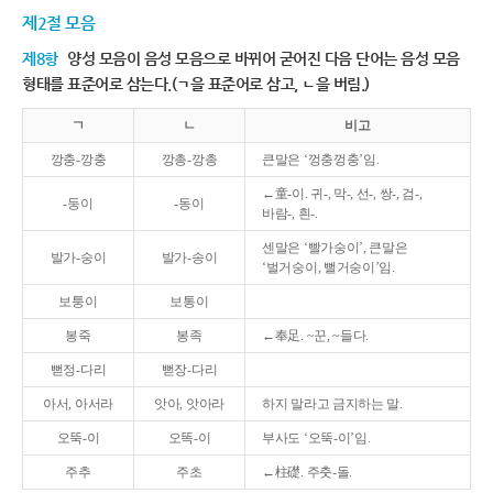
제2절 모음
제8항
양성 모음이 음성 모음으로 바뀌어 굳어진 다음 단어는 음성 모음
형태를 표준어로 삼는다.(ㄱ을 표준어로 삼고, ㄴ을 버림.)
ㄱ
ㄴ
비고
깡충-깡충
깡총-깡총
큰말은 ‘껑충껑충’임.
←童-이. 귀-, 막-, 선-, 쌍-, 검-,
-둥이
-동이
바람-, 흰-.
센말은 ‘빨가숭이’, 큰말은
발가-숭이
발가-송이
‘벌거숭이, 뻘거숭이’임.
보퉁이
보통이
봉죽
봉족
←奉足. ~꾼, ~들다.
뻗정-다리
뻗장-다리
아서, 아서라
앗아, 앗아라
하지 말라고 금지하는 말.
오뚝-이
오똑-이
부사도 ‘오뚝-이’임.
주추
주초
←柱礎. 주춧-돌.