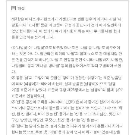
해설
제3항은 예사소리나 된소리가 거센소리로 변한 경우의 예이다. 사실 ‘나
팔꽃’이나 ‘끄나풀’ 등은 이 표준어 규정이 공표되기 전에 이미 일반화되
었던 형태들이다. 이 점에서 여기 예시한 어휘는 이미 뿌리를 내린 형태
들을 인정하는 성격이 크다.
① ‘나발꽃’이 ‘나팔꽃’으로 바뀌었으나 모든 ‘나발’을 ‘나팔’로 바꾸어야
하는 것은 아니다. 일반적인 의미의 ‘나팔’과 함께 놋쇠로 긴 대롱처럼 만
든 전통 관악기의 하나인 ‘나발’도 인정될 뿐만 아니라 ‘나팔바지, 나팔관,
나팔벌레’ 등과 ‘개나발, 병나발’ 등의 합성어에서도 각각 구별되어 쓰인
다.
② 동물 ‘삵’과 ‘고양이’의 준말인 ‘괭이’가 결합한 ‘삵괭이’는 표준 발음법
에 따라 [삭꽹이]가 되어야 하는데, 실제 발음은 [살쾡이]이므로 ‘살쾡
이’를 표준어로 삼았다. 표준어 규정 제26항에서는 ‘살쾡이’와 함께 ‘삵’도
표준어로 인정하였다.
③ ‘칸’은 공간의 구획을 나타내며, ‘간(間)’은 이미 굳어진 한자어 속에서
쓰이거나 공간으로서의 장소를 가리키는 접미사로 쓰인다. 그러므로 ‘위
칸, 한 칸 벌리다, 비어 있는 칸’ 등에서는 ‘칸’을 쓰고 ‘초가삼간, 뒷간, 마
구간, 방앗간, 외양간, 푸줏간, 헛간’ 등에서는 ‘간’을 쓴다.
④ ‘털다’는 달려 있는 것, 붙어 있는 것 따위가 떨어지게 흔들거나 치거나
한다는 뜻으로, 주로 ‘옷, 이불’ 등과 같이 먼지 따위가 붙어 있는 대상을