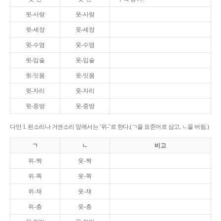
윗-사랑
웃-사랑
윗-세장
웃-세장
윗-수염
웃-수염
윗-입술
웃-입술
윗-잇몸
웃-잇몸
윗-자리
웃-자리
윗-중방
웃-중방
다만 1. 된소리나 거센소리 앞에서는 ‘위-’로 한다.(ㄱ을 표준어로 삼고, ㄴ을 버림.)
ㄱ
ㄴ
비고
위-짝
웃-짝
위-쪽
웃-쪽
위-채
웃-채
위-층
웃-층