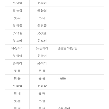
윗-넓이
웃-넓이
윗-눈썹
웃-눈썹
윗-니
웃-니
윗-당줄
웃-당줄
윗-덧줄
웃-덧줄
윗-도리
웃-도리
윗-동아리
웃-동아리
준말은 ‘윗동’임.
윗-막이
웃-막이
윗-머리
웃-머리
윗-목
웃-목
윗-몸
웃-몸
~ 운동.
윗-바람
웃-바람
윗-배
웃-배
윗-벌
웃-벌
윗-변
웃-변
수학 용어.