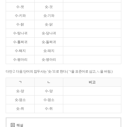
수-컷
숫-것
수-키와
숫-기와
수-탉
숫-닭
수-탕나귀
숫-당나귀
수-톨쩌귀
숫-돌쩌귀
수-퇘지
숫-돼지
수-평아리
숫-병아리
다만 2. 다음 단어의 접두사는 '숫-'으로 한다.(ㄱ을 표준어로 삼고, ㄴ을 버림.)
ㄱ
ㄴ
비고
숫-양
수-양
숫-염소
수-염소
숫-쥐
수-쥐
해설