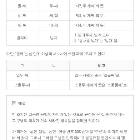
둘-째
두-째
‘제2, 두 개째’의 뜻.
셋-째
세-째
‘제3, 세 개째’의 뜻.
넷-째
네-째
‘제4, 네 개째’의 뜻.
1. 빌려주다, 빌려 오다.
빌리다
빌다
2. ‘용서를 빌다’는 ‘빌다’임.
다만, ‘둘째’는 십 단위 이상의 서수사에 쓰일 때에 ‘두째’로 한다.
ㄱ
ㄴ
비고
열두-째
열두 개째의 뜻은 ‘열둘째’로.
스물두-째
스물두 개째의 뜻은 ‘스물둘째’로.
해설
이 조항은 그동안 용법의 차이가 있는 것으로 규정해 온 것 중 현재에는
그 구별의 의의가 거의 사라진 항목들을 정리한 것이다.
① 과거에 ‘돌’은 생일, ‘돐’은 ‘한글 반포 500돐’처럼 ‘주년’의 의미로 세분
해 써 왔다. 그러나 그러한 구별은 인위적이고 불필요할 뿐만 아니라 ‘돐