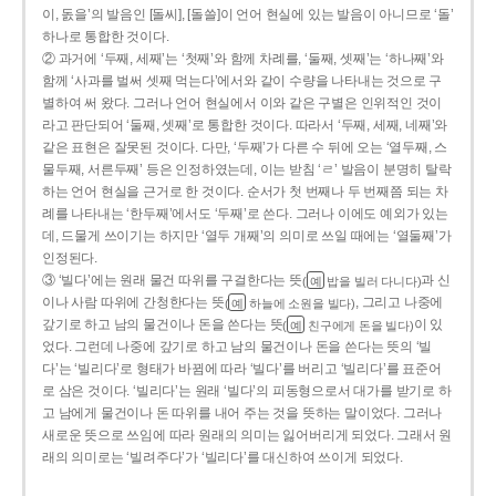
이, 돐을’의 발음인 [돌씨], [돌쓸]이 언어 현실에 있는 발음이 아니므로 ‘돌’
하나로 통합한 것이다.
② 과거에 ‘두째, 세째’는 ‘첫째’와 함께 차례를, ‘둘째, 셋째’는 ‘하나째’와
함께 ‘사과를 벌써 셋째 먹는다’에서와 같이 수량을 나타내는 것으로 구
별하여 써 왔다. 그러나 언어 현실에서 이와 같은 구별은 인위적인 것이
라고 판단되어 ‘둘째, 셋째’로 통합한 것이다. 따라서 ‘두째, 세째, 네째’와
같은 표현은 잘못된 것이다. 다만, ‘두째’가 다른 수 뒤에 오는 ‘열두째, 스
물두째, 서른두째’ 등은 인정하였는데, 이는 받침 ‘ㄹ’ 발음이 분명히 탈락
하는 언어 현실을 근거로 한 것이다. 순서가 첫 번째나 두 번째쯤 되는 차
례를 나타내는 ‘한두째’에서도 ‘두째’로 쓴다. 그러나 이에도 예외가 있는
데, 드물게 쓰이기는 하지만 ‘열두 개째’의 의미로 쓰일 때에는 ‘열둘째’가
인정된다.
③ ‘빌다’에는 원래 물건 따위를 구걸한다는 뜻
과 신
(
밥을 빌러 다니다)
예
이나 사람 따위에 간청한다는 뜻
, 그리고 나중에
(
하늘에 소원을 빌다)
예
갚기로 하고 남의 물건이나 돈을 쓴다는 뜻
이 있
(
친구에게 돈을 빌다)
예
었다. 그런데 나중에 갚기로 하고 남의 물건이나 돈을 쓴다는 뜻의 ‘빌
다’는 ‘빌리다’로 형태가 바뀜에 따라 ‘빌다’를 버리고 ‘빌리다’를 표준어
로 삼은 것이다. ‘빌리다’는 원래 ‘빌다’의 피동형으로서 대가를 받기로 하
고 남에게 물건이나 돈 따위를 내어 주는 것을 뜻하는 말이었다. 그러나
새로운 뜻으로 쓰임에 따라 원래의 의미는 잃어버리게 되었다. 그래서 원
래의 의미로는 ‘빌려주다’가 ‘빌리다’를 대신하여 쓰이게 되었다.