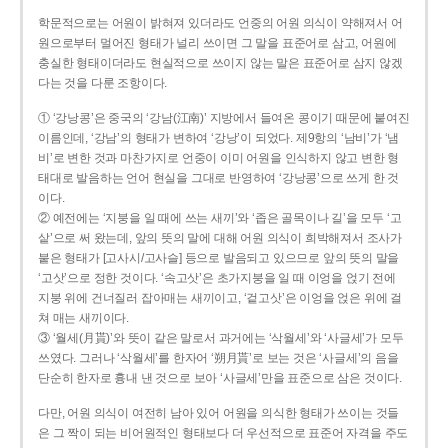
학문적으로는 어원이 밝혀져 있더라도 언중의 어원 의식이 약해져서 어
원으로부터 멀어진 형태가 널리 쓰이면 그 말을 표준어로 삼고, 어원에
충실한 형태이더라도 현실적으로 쓰이지 않는 말은 표준어로 삼지 않겠
다는 것을 다룬 조항이다.
① ‘강낭콩’은 중국의 ‘강남(江南)’ 지방에서 들여온 콩이기 때문에 붙여진
이름인데, ‘강남’의 형태가 변하여 ‘강낭’이 되었다. 제9항의 ‘남비’가 ‘냄
비’로 변한 것과 마찬가지로 언중이 이미 어원을 인식하지 않고 변한 형
태대로 발음하는 언어 현실을 그대로 반영하여 ‘강낭콩’으로 쓰게 한 것
이다.
② 예전에는 ‘지붕을 일 때에 쓰는 새끼’와 ‘좁은 골목이나 길’을 모두 ‘고
샅’으로 써 왔는데, 앞의 뜻의 말에 대해 어원 의식이 희박해져서 조사가
붙은 형태가 [고사시/고사슬] 등으로 발음되고 있으므로 앞의 뜻의 말을
‘고삿’으로 정한 것이다. ‘속고삿’은 초가지붕을 일 때 이엉을 얹기 전에
지붕 위에 건너질러 잡아매는 새끼이고, ‘겉고삿’은 이엉을 얹은 위에 걸
쳐 매는 새끼이다.
③ ‘월세(月貰)’와 뜻이 같은 말로서 과거에는 ‘삭월세’와 ‘사글세’가 모두
쓰였다. 그러나 ‘삭월세’를 한자어 ‘朔月貰’로 보는 것은 ‘사글세’의 음을
단순히 한자로 흉내 낸 것으로 보아 ‘사글세’만을 표준으로 삼은 것이다.
다만, 어원 의식이 여전히 남아 있어 어원을 의식한 형태가 쓰이는 것들
은 그 짝이 되는 비어원적인 형태보다 더 우선적으로 표준어 자격을 주도