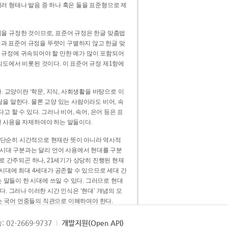
러 형태나 발음 중 하나 혹은 둘을 표준형으로 제
을 규정한 것이므로, 표준어 규정은 한글 맞춤법
법과 표준어 규정을 뚜렷이 구별하지 않고 한글 맞
 규정에 귀속되어야 할 만한 예가 많이 포함되어
의도에서 비롯된 것이다. 이 표준어 규정 제1항에
. 교양이란 ‘학문, 지식, 사회생활을 바탕으로 이
을 말한다. 물론 교양 있는 사람이라도 비어, 속
 할 수 있다. 그러나 비어, 속어, 은어 등은 표
 사용을 자제하여야 하는 말들이다.
’는 단순히 시간적으로 현재란 뜻이 아니라 역사적
 시대 구분과는 달리 언어 사용에서 현대를 구분
로 간주되곤 하나, 21세기가 상당히 진행된 현재
 시대에 최대 4세대가 공존할 수 있으므로 세대 간
는 말들이 한 시대에 쓰일 수 있다. 그러므로 현대
. 그러나 이러한 시간 인식은 ‘현대’ 개념의 모
’는 국어 언중들의 직관으로 이해하여야 한다.
용어적 성격을 가장 크게 드러내 주는 기준이다.
: 02-2669-9737
개발지원(Open API)