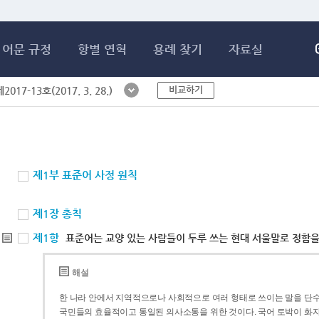
메인콘텐츠 바로가기
어문 규정
항별 연혁
용례 찾기
자료실
비교하기
017-13호(2017. 3. 28.)
제1부 표준어 사정 원칙
제1장 총칙
제1항
표준어는 교양 있는 사람들이 두루 쓰는 현대 서울말로 정함을
해설
한 나라 안에서 지역적으로나 사회적으로 여러 형태로 쓰이는 말을 단수
국민들의 효율적이고 통일된 의사소통을 위한 것이다. 국어 토박이 화자