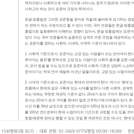
역적으로나 사회적으로 여러 가지로 나타나는 경우가 많은데, 이러한 여
시하고자 하는 것이 표준어 규정의 목적이다.
한글 맞춤법은 그러한 표준형을 문자로 적을 때 올바르게 표기하는 방법
의 전제가 되는 규정이라고 할 수 있다. 다만, 국어 언중들은 한글 맞춤
춤법으로 일원화하여 이해하는 경향이 있어서, 한글 맞춤법에는 표준어
있다. 이는 국어 언중들에게 실용적인 성격의 어문 규정을 제공하려는 
는 표준어를 정하는 사회적, 시대적, 지역적 기준이 제시되어 있다.
1. 사회적 기준으로서, 표준어는 교양 있는 사람들이 쓰는 언어여야 한다
루어지는 품위’를 뜻하므로 교양 있는 사람이란 사회적 품위를 갖춘 사람
어, 은어 등을 쓸 수는 있으므로 표준어의 사회적 기준은 상당히 느슨하다고
준어이기는 하되 언어 예절에 어긋난 말들이므로, 교양 있는 사람이라면
2. 시대적 기준으로서, 표준어는 현대의 언어여야 한다. 여기서 ‘현대
흐름에서 현재와 같은 구획에 있는 시대를 말한다. 다른 사회적, 경제적
하는 데에는 뚜렷한 객관적 기준이 없다. 20세기 초의 구어가 현대의 말
로서는 20세기 초의 구어를 현대의 말로 간주하기에 어려움이 있다. 한
시간 차를 30년 남짓으로 잡으면 넉넉잡아 100년 정도의 시간 차가 있
를 100년 전으로부터 현재 시점까지의 기간으로 규정할 수도 있을 것이다
호함 때문에 편의상 행할 수 있는 것일 뿐 객관적인 것은 아니다. ‘현대
3. 지역적 기준으로서, 표준어는 서울말이어야 한다. 이는 표준어의 공
154(방화3동 827)
대표 전화: 02-2669-9775(평일 09:00~18:00)
전송