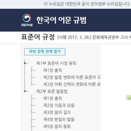
이 누리집은 대한민국 공식 전자정부 누리집입니다.
표준어 규정
[시행 2017. 3. 28.] 문화체육관광부 고시 제2
하위 항목 전체 열기
제1부 표준어 사정 원칙
제1장 총칙
제2장 발음 변화에 따른 표준어 규정
제3장 어휘 선택의 변화에 따른 표준어 규정
제2부 표준 발음법
제1장 총칙
북
제2장 자음과 모음
제3장 음의 길이
제4장 받침의 발음
제5장 음의 동화