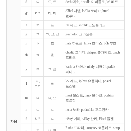
d
ㄷ
드, 트
dech 데흐, divadlo 디바들로, led 레트
d'ábel 댜벨, lod'ka 로티카, hrud'
d'
디*
디, 티
흐루티
f
ㅍ
프
fík 피크, knoflík 크노플리크
g
ㄱ
ㄱ, 그, 크
gramofon 그라모폰
h
ㅎ
흐
hadr 하드르, hmyz 흐미스, bůh 부흐
choditi 호디티, chlapec 흘라페츠, prach
ch
ㅎ
흐
프라흐
kachna 카흐나, nikdy 니크디, padák
k
ㅋ
ㄱ, 크
파다크
ㄹ,
lev 레프, šplhati 슈플하티, postel
l
ㄹ
ㄹㄹ
포스텔
most 모스트, mrak 므라크, podzim
m
ㅁ
ㅁ, 므
포드짐
n
ㄴ
ㄴ
noha 노하, podmínka 포드민카
ň
니*
ㄴ
němý 네미, sáňky 산키, Plzeň 플젠
자음
Praha 프라하, koroptev 코롭테프, strop
p
ㅍ
ㅂ, 프