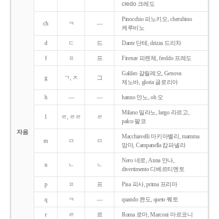
credo 크레도
Pinocchio 피노키오, cherubino
ch
ㅋ
―
케루비노
d
ㄷ
드
Dante 단테, drizza 드리차
f
ㅍ
프
Firenze 피렌체, freddo 프레도
Galileo 갈릴레오, Genova
g
ㄱ, ㅈ
그
제노바, gloria 글로리아
h
―
―
hanno 안노, oh 오
Milano 밀라노, largo 라르고,
l
ㄹ, ㄹㄹ
ㄹ
palco 팔코
자음
Macchiavelli 마키아벨리, mamma
m
ㅁ
ㅁ
맘마, Campanella 캄파넬라
Nero 네로, Anna 안나,
n
ㄴ
ㄴ
divertimento 디베르티멘토
p
ㅍ
프
Pisa 피사, prima 프리마
q
ㅋ
―
quando 콴도, queto 퀘토
r
ㄹ
르
Roma 로마, Marconi 마르코니