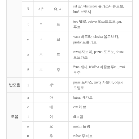
šal 샬, vlasništvo 블라스니슈트보,
š
시*
슈, 시
broš 브로시
telo 텔로, ostrvo 오스트르보, put
t
ㅌ
트
푸트
vatra 바트라, olovka 올로브카,
v
ㅂ
브
proliv 프롤리브
zavoj 자보이, pozno 포즈노, obraz
z
ㅈ
즈
오브라즈
žena 제나, izložba 이즐로주바, muž
ž
ㅈ
주
무주
pojas 포야스, zavoj 자보이, odjelo
반모음
j
이*
오델로
a
아
bakar 바카르
e
에
cev 체브
모음
i
이
dim 딤
o
오
molim 몰림
u
우
zubar 주바르