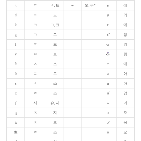
t
ㅌ
ㅅ, 트
w
오, 우*
e
에
d
ㄷ
드
ø
외
k
ㅋ
ㄱ, 크
ɛ
에
g
ㄱ
그
ɛ̃
앵
f
ㅍ
프
œ
외
v
ㅂ
브
욍
θ
ㅅ
스
æ
애
ð
ㄷ
드
a
아
s
ㅅ
스
ɑ
아
z
ㅈ
즈
ɑ̃
앙
ʃ
시
슈, 시
ʌ
어
ʒ
ㅈ
지
ɔ
오
ʦ
ㅊ
츠
ɔ̃
옹
ʣ
ㅈ
즈
o
오