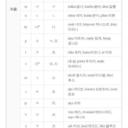
m
ㅁ
ㅁ
málna 말너, bomba 봄버, álom 알롬
자음
n
ㄴ
ㄴ
néma 네머, bunda 분더, pihen 피헨
nyak 녀크, hányszor 하니소르, irány
ny
니*
니
이라니
árpa 아르퍼, csipke 칩케, hónap
p
ㅍ
ㅂ, 프
호너프
r
ㄹ
르
róka 로커, barna 버르너, ár 아르
sál 샬, puska 푸슈카, aratás
s
시*
슈, 시
어러타시
alszik 얼시크, asztal 어스털, húsz
sz
ㅅ
스
후스
ajto 어이토, borotva 보로트버, csont
t
ㅌ
트
촌트
ty
ㅊ
치
atya 어처
vesz 베스, évszázad 에브사저드,
v
ㅂ
브
enyv 에니브
z
ㅈ
즈
zab 저브, kezd 케즈드, blúz 블루즈