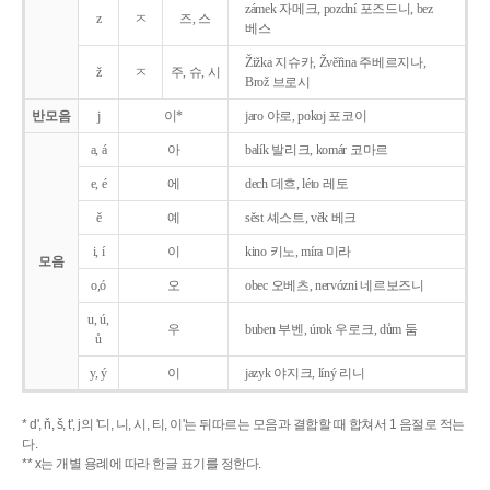
zámek 자메크, pozdní 포즈드니, bez
z
ㅈ
즈, 스
베스
Žižka 지슈카, Žvěřina 주베르지나,
ž
ㅈ
주, 슈, 시
Brož 브로시
반모음
j
이*
jaro 야로, pokoj 포코이
a, á
아
balík 발리크, komár 코마르
e, é
에
dech 데흐, léto 레토
ě
예
sěst 셰스트, věk 베크
i, í
이
kino 키노, míra 미라
모음
o,ó
오
obec 오베츠, nervózni 네르보즈니
u, ú,
우
buben 부벤, úrok 우로크, dům 둠
ů
y, ý
이
jazyk
야지크, líný 리니
* d', ň, š, t', j의 '디, 니, 시, 티, 이'는 뒤따르는 모음과 결합할 때 합쳐서 1 음절로 적는
다.
** x는 개별 용례에 따라 한글 표기를 정한다.