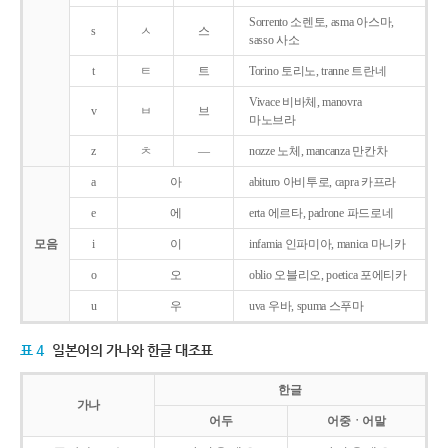
Sorrento 소렌토, asma 아스마,
s
ㅅ
스
sasso 사소
t
ㅌ
트
Torino 토리노, tranne 트란네
Vivace 비바체, manovra
v
ㅂ
브
마노브라
z
ㅊ
―
nozze 노체, mancanza 만칸차
a
아
abituro 아비투로, capra 카프라
e
에
erta 에르타, padrone 파드로네
모음
i
이
infamia 인파미아, manica 마니카
o
오
oblio 오블리오, poetica 포에티카
u
우
uva 우바, spuma 스푸마
표 4
일본어의 가나와 한글 대조표
한글
가나
어두
어중ㆍ어말