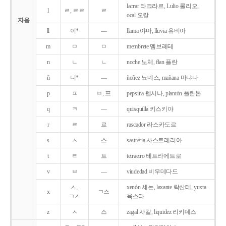
lacrar 라크라르, Lulio 룰리오,
l
ㄹ, ㄹㄹ
ㄹ
ocal 오칼
자음
ll
이*
―
llama 야마, lluvia 유비아
m
ㅁ
ㅁ
membrete 멤브레테
n
ㄴ
ㄴ
noche 노체, flan 플란
ñ
니*
―
ñoñez 뇨녜스, mañana 마냐나
p
ㅍ
ㅂ, 프
pepsina 펩시나, plantón 플란톤
q
ㅋ
―
quisquilla 키스키야
r
ㄹ
르
rascador 라스카도르
s
ㅅ
스
sastreria 사스트레리아
t
ㅌ
트
tetraetro 테트라에트로
v
ㅂ
―
viudedad 비우데다드
ㅅ,
xenón 세논, laxante 락산테, yuxta
x
ㄱ스
ㄱㅅ
육스타
z
ㅅ
스
zagal 사갈, liquidez 리키데스