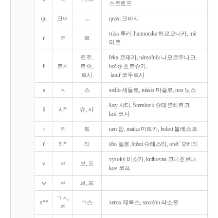
스트로프
qu
크ㅂ
ㅡ
quasi 크바시
ruka 루카, harmonika 하르모니카, mír
r
ㄹ
르
미르
르주,
řeka 르제카, námořník 나모르주니크,
ř
르ㅈ
르슈,
hořký 호르슈키,
르시
kouř 코우르시
s
ㅅ
스
sedlo 세들로, máslo 마슬로, nos 노스
šaty 샤티, Šternberk 슈테른베르크,
š
시*
슈, 시
koš 코시
t
ㅌ
트
tam 탐, matka 마트카, bolest 볼레스트
t'
티*
티
tělo 텔로, štěstí 슈테스티, obět' 오베티
vysoký 비소키, knihovna 크니호브나,
v
ㅂ
브, 프
kov 코프
w
ㅂ
브, 프
ㄱㅅ,
x**
ㄱ스
xerox 제록스, saxofón 삭소폰
ㅈ