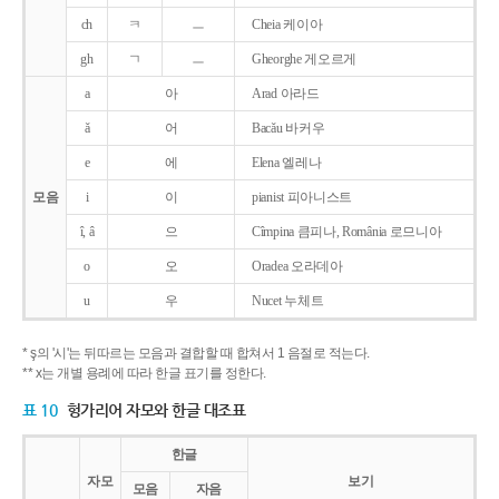
ch
ㅋ
ㅡ
Cheia 케이아
gh
ㄱ
ㅡ
Gheorghe 게오르게
a
아
Arad 아라드
ǎ
어
Bacǎu 바커우
e
에
Elena 엘레나
모음
i
이
pianist 피아니스트
î, â
으
Cîmpina 큼피나, România 로므니아
o
오
Oradea 오라데아
u
우
Nucet 누체트
* ş의 '시'는 뒤따르는 모음과 결합할 때 합쳐서 1 음절로 적는다.
** x는 개별 용례에 따라 한글 표기를 정한다.
표 10
헝가리어 자모와 한글 대조표
한글
자모
보기
모음
자음