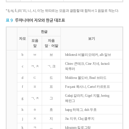
* lj, nj, š, j의 '리, 니, 시, 이'는 뒤따르는 모음과 결합할 때 합쳐서 1 음절로 적는다.
표 9
루마니아어 자모와 한글 대조표
한글
자모
보기
모음
자음
앞
앞ㆍ어말
b
ㅂ
브
bibliotecǎ 비블리오테커, alb 알브
Cîntec 큰테크, Cine 치네, facturǎ
c
ㅋ, ㅊ
ㄱ, 크
팍투러
d
ㄷ
드
Moldova 몰도바, Brad 브라드
f
ㅍ
프
Focşani 폭샤니, Cartof 카르토프
Galaţi 갈라치, Gigel 지젤, hering
g
ㄱ, ㅈ
그
헤린그
h
ㅎ
흐
haţeg 하체그, duh 두흐
j
ㅈ
지
Jiu 지우, Cluj 클루지
k
ㅋ
ㅡ
kilogram 킬로그람