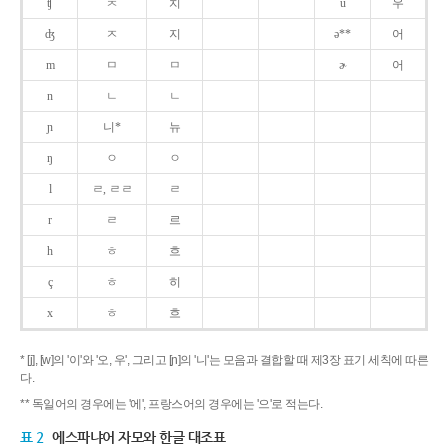
ʧ
ㅊ
치
u
우
ʤ
ㅈ
지
ə**
어
m
ㅁ
ㅁ
ɚ
어
n
ㄴ
ㄴ
ɲ
니*
뉴
ŋ
ㅇ
ㅇ
l
ㄹ, ㄹㄹ
ㄹ
r
ㄹ
르
h
ㅎ
흐
ç
ㅎ
히
x
ㅎ
흐
* [j], [w]의 '이'와 '오, 우', 그리고 [ɲ]의 '니'는 모음과 결합할 때 제3장 표기 세칙에 따른
다.
** 독일어의 경우에는 '에', 프랑스어의 경우에는 '으'로 적는다.
표 2
에스파냐어 자모와 한글 대조표