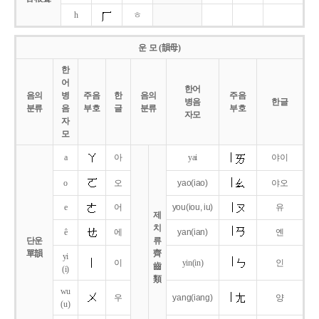
h
ㅎ
운 모 (韻母)
한
어
한어
음의
병
주음
한
음의
주음
병음
한글
분류
음
부호
글
분류
부호
자모
자
모
a
아
yai
야이
o
오
yao
(iao)
야오
e
어
you
(iou,
iu)
유
제
치
ê
에
yan
(ian)
옌
단운
류
單韻
齊
yi
이
yin(in)
인
齒
(i)
類
wu
우
yang
(iang)
양
(u)