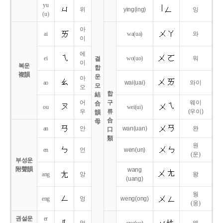
yu
위
ying
(ing)
잉
(u)
아
ai
wa
(ua)
와
이
에
ei
wo
(uo)
워
결
이
복운
합
複韻
운
아
ao
wai
(uai)
와이
모
오
합
結
어
구
웨이
合
ou
wei
(ui)
우
류
(우이)
韻
合
母
an
안
wan
(uan)
완
口
類
원
en
언
wen
(un)
(운)
부성운
附聲韻
wang
ang
앙
왕
(uang)
웡
eng
엉
weng
(ong)
(웅)
권설운
er