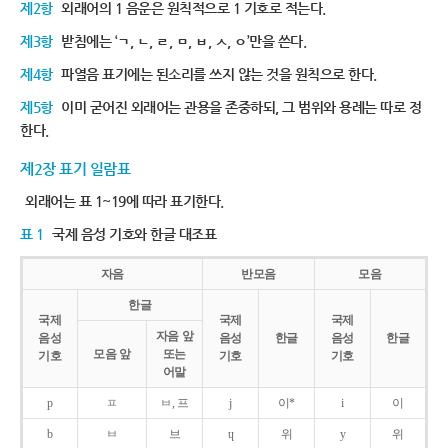
제2항
외래어의 1 음운은 원칙적으로 1 기호로 적는다.
제3항
받침에는 ‘ㄱ, ㄴ, ㄹ, ㅁ, ㅂ, ㅅ, ㅇ’만을 쓴다.
제4항
파열음 표기에는 된소리를 쓰지 않는 것을 원칙으로 한다.
제5항
이미 굳어진 외래어는 관용을 존중하되, 그 범위와 용례는 따로 정
한다.
제2장 표기 일람표
외래어는 표 1~19에 따라 표기한다.
표 1
국제 음성 기호와 한글 대조표
자음
반모음
모음
한글
국제
국제
국제
자음 앞
음성
음성
한글
음성
한글
모음 앞
또는
기호
기호
기호
어말
p
ㅍ
ㅂ, 프
j
이*
i
이
b
ㅂ
브
ɥ
위
y
위