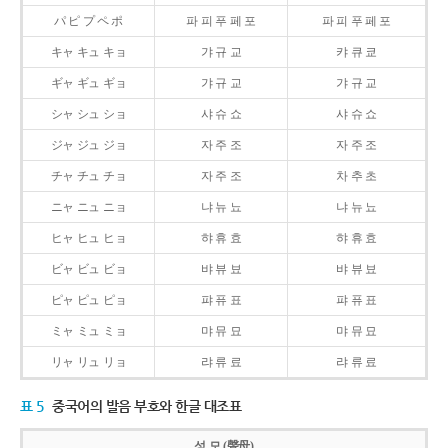
パ ピ プ ペ ポ
파 피 푸 페 포
파 피 푸 페 포
キャ キュ キョ
갸 규 교
캬 큐 쿄
ギャ ギュ ギョ
갸 규 교
갸 규 교
シャ シュ ショ
샤 슈 쇼
샤 슈 쇼
ジャ ジュ ジョ
자 주 조
자 주 조
チャ チュ チョ
자 주 조
차 추 초
ニャ ニュ ニョ
냐 뉴 뇨
냐 뉴 뇨
ヒャ ヒュ ヒョ
햐 휴 효
햐 휴 효
ビャ ビュ ビョ
뱌 뷰 뵤
뱌 뷰 뵤
ピャ ピュ ピョ
퍄 퓨 표
퍄 퓨 표
ミャ ミュ ミョ
먀 뮤 묘
먀 뮤 묘
リャ リュ リョ
랴 류 료
랴 류 료
표 5
중국어의 발음 부호와 한글 대조표
성 모 (聲母)