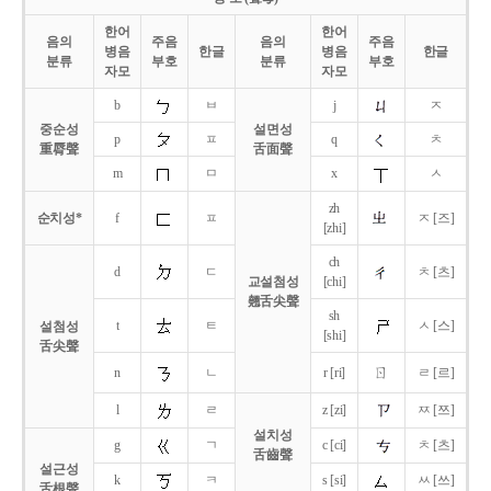
한어
한어
음의
주음
음의
주음
병음
한글
병음
한글
분류
부호
분류
부호
자모
자모
b
ㅂ
j
ㅈ
중순성
설면성
p
ㅍ
q
ㅊ
重脣聲
舌面聲
m
ㅁ
x
ㅅ
zh
순치성*
f
ㅍ
ㅈ [즈]
[zhi]
ch
d
ㄷ
ㅊ [츠]
교설첨성
[chi]
翹舌尖聲
sh
t
ㅌ
ㅅ [스]
설첨성
[shi]
舌尖聲
ㄖ
n
ㄴ
r [ri]
ㄹ [르]
l
ㄹ
z [zi]
ㅉ [쯔]
설치성
g
ㄱ
c [ci]
ㅊ [츠]
舌齒聲
설근성
k
ㅋ
s [si]
ㅆ [쓰]
舌根聲