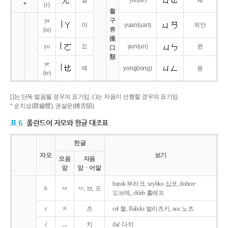
얼
yue
(ue)
웨
*
(r)
촬
ya
구
야
yuan
(uan)
위안
(ia)
류
撮
yo
요
yun
(un)
윈
口
類
ye
예
yong
(iong)
융
(ie)
[ ]는 단독 발음될 경우의 표기임. ( )는 자음이 선행할 경우의 표기임.
* 순치성(脣齒聲), 권설운(捲舌韻).
표 6
폴란드어 자모와 한글 대조표
한글
자모
보기
모음
자음
앞
앞ㆍ어말
burak 부라크, szybko 십코, dobrze
b
ㅂ
ㅂ, 브, 프
도브제, chleb 흘레프
c
ㅊ
츠
cel 첼, Balicki 발리츠키, noc 노츠
ć
ㅡ
치
dać 다치