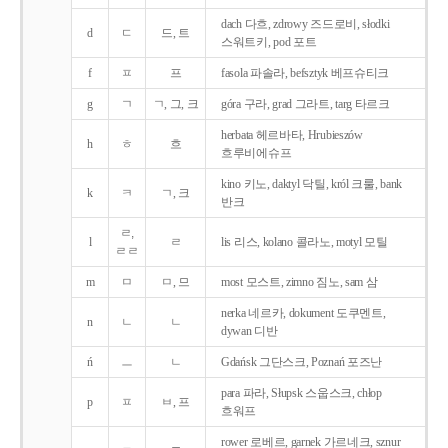
dach 다흐, zdrowy 즈드로비, słodki
d
ㄷ
드, 트
스워트키, pod 포트
f
ㅍ
프
fasola 파솔라, befsztyk 베프슈티크
g
ㄱ
ㄱ, 그, 크
góra 구라, grad 그라트, targ 타르크
herbata 헤르바타, Hrubieszów
h
ㅎ
흐
흐루비에슈프
kino 키노, daktyl 닥틸, król 크룰, bank
k
ㅋ
ㄱ, 크
반크
ㄹ,
l
ㄹ
lis 리스, kolano 콜라노, motyl 모틸
ㄹㄹ
m
ㅁ
ㅁ, 므
most 모스트, zimno 짐노, sam 삼
nerka 네르카, dokument 도쿠멘트,
n
ㄴ
ㄴ
dywan 디반
ń
ㅡ
ㄴ
Gdańsk 그단스크, Poznań 포즈난
para 파라, Słupsk 스웁스크, chłop
p
ㅍ
ㅂ, 프
흐워프
rower 로베르, garnek 가르네크, sznur