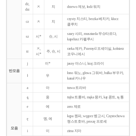
dż,
ㅈ
치
drzewo 제보, łodż 워치
drz
czysty 치스티, beczka 베치카, klucz
cz
ㅊ
치
클루치
szary 샤리, musztarda 무슈타르다,
sz
시*
슈, 시
kapelusz 카펠루시
ㅈ,
rzeka 제카, Przemyśl 프셰미실, kołnierz
rz
주, 슈, 시
시*
코우니에시
j
이*
jasny 야스니, kraj 크라이
반모음
łono 워노, głowa 그워바, bułka 부우카,
ł
우
kanał 카나우
a
아
trawa 트라바
ą̨
옹
trąba 트롱바, mąka 몽카, kąt 콩트, tą 통
e
에
zero 제로
kępa 켕파, węgorz 벵고시, Częstochowa
ę
엥, 에
쳉스토호바, proszę 프로셰
모음
i
이
zima 지마