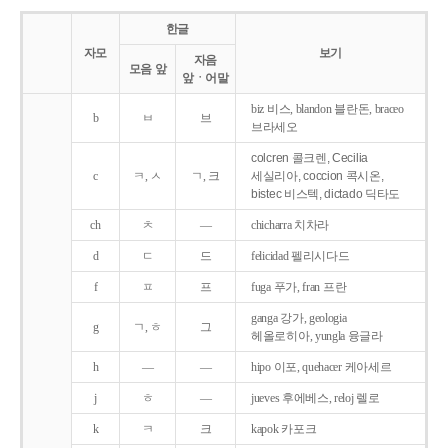
한글
자모
보기
자음
모음 앞
앞ㆍ어말
biz 비스, blandon 블란돈, braceo
b
ㅂ
브
브라세오
colcren 콜크렌, Cecilia
c
ㅋ, ㅅ
ㄱ, 크
세실리아, coccion 콕시온,
bistec 비스텍, dictado 딕타도
ch
ㅊ
―
chicharra 치차라
d
ㄷ
드
felicidad 펠리시다드
f
ㅍ
프
fuga 푸가, fran 프란
ganga 강가, geologia
g
ㄱ, ㅎ
그
헤올로히아, yungla 융글라
h
―
―
hipo 이포, quehacer 케아세르
j
ㅎ
―
jueves 후에베스, reloj 렐로
k
ㅋ
크
kapok 카포크