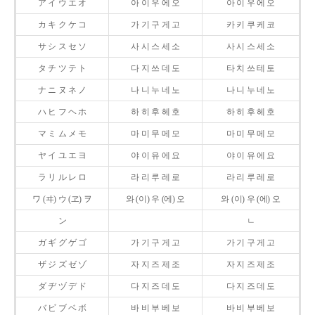
ア イ ウ エ オ
아 이 우 에 오
아 이 우 에 오
カ キ ク ケ コ
가 기 구 게 고
카 키 쿠 케 코
サ シ ス セ ソ
사 시 스 세 소
사 시 스 세 소
タ チ ツ テ ト
다 지 쓰 데 도
타 치 쓰 테 토
ナ ニ ヌ ネ ノ
나 니 누 네 노
나 니 누 네 노
ハ ヒ フ ヘ ホ
하 히 후 헤 호
하 히 후 헤 호
マ ミ ム メ モ
마 미 무 메 모
마 미 무 메 모
ヤ イ ユ エ ヨ
야 이 유 에 요
야 이 유 에 요
ラ リ ル レ ロ
라 리 루 레 로
라 리 루 레 로
ワ (ヰ) ウ (ヱ) ヲ
와 (이) 우 (에) 오
와 (이) 우 (에) 오
ン
ㄴ
ガ ギ グ ゲ ゴ
가 기 구 게 고
가 기 구 게 고
ザ ジ ズ ゼ ゾ
자 지 즈 제 조
자 지 즈 제 조
ダ ヂ ヅ デ ド
다 지 즈 데 도
다 지 즈 데 도
バ ビ ブ ベ ボ
바 비 부 베 보
바 비 부 베 보