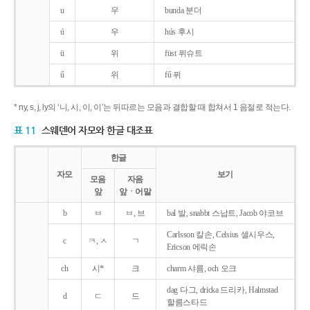
u
우
bunda 분더
ú
우
hús 후시
ü
위
füst 퓌슈트
ű
위
fű 퓌
* ny, s, j, ly의 ‘니, 시, 이, 이’는 뒤따르는 모음과 결합할 때 합쳐서 1 음절로 적는다.
표 11
스웨덴어 자모와 한글 대조표
한글
자모
보기
모음
자음
앞
앞ㆍ어말
b
ㅂ
ㅂ, 브
bal 발, snabbt 스납트, Jacob 야코브
Carlsson 칼손, Celsius 셀시우스,
c
ㅋ, ㅅ
ㄱ
Ericson 에릭손
ch
시*
크
charm 샤름, och 오크
dag 다그, dricka 드리카, Halmstad
d
ㄷ
드
할름스타드