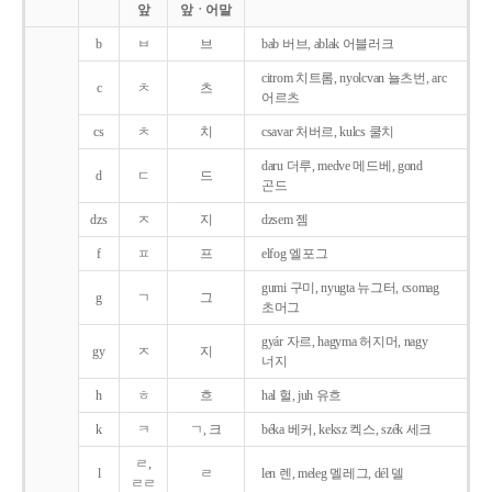
앞
앞ㆍ어말
b
ㅂ
브
bab 버브, ablak 어블러크
citrom 치트롬, nyolcvan 뇰츠번, arc
c
ㅊ
츠
어르츠
cs
ㅊ
치
csavar 처버르, kulcs 쿨치
daru 더루, medve 메드베, gond
d
ㄷ
드
곤드
dzs
ㅈ
지
dzsem 젬
f
ㅍ
프
elfog 엘포그
gumi 구미, nyugta 뉴그터, csomag
g
ㄱ
그
초머그
gyár 자르, hagyma 허지머, nagy
gy
ㅈ
지
너지
h
ㅎ
흐
hal 헐, juh 유흐
k
ㅋ
ㄱ, 크
béka 베커, keksz 켁스, szék 세크
ㄹ,
l
ㄹ
len 렌, meleg 멜레그, dél 델
ㄹㄹ