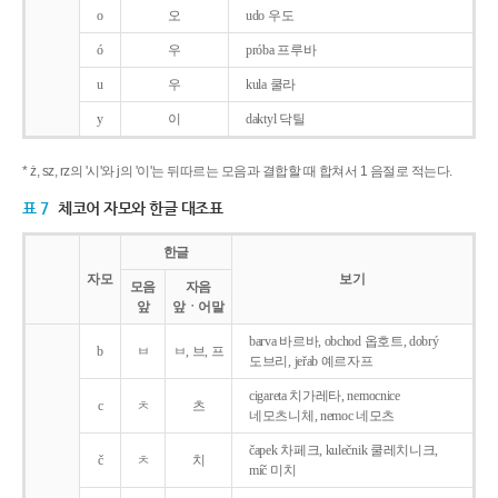
o
오
udo 우도
ó
우
próba 프루바
u
우
kula 쿨라
y
이
daktyl 닥틸
* ż, sz, rz의 '시'와 j의 '이'는 뒤따르는 모음과 결합할 때 합쳐서 1 음절로 적는다.
표 7
체코어 자모와 한글 대조표
한글
자모
보기
모음
자음
앞
앞ㆍ어말
barva 바르바, obchod 옵호트, dobrý
b
ㅂ
ㅂ, 브, 프
도브리, jeřab 예르자프
cigareta 치가레타, nemocnice
c
ㅊ
츠
네모츠니체, nemoc 네모츠
čapek 차페크, kulečnik 쿨레치니크,
č
ㅊ
치
míč 미치