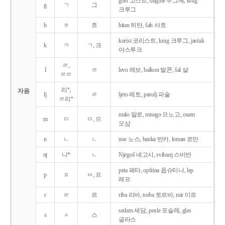
gost 고스트, dugme 두그메, krug
g
ㄱ
그
크루그
h
ㅎ
흐
hitan 히탄, šah 샤흐
korist 코리스트, krug 크루그, jastuk
k
ㅋ
ㄱ, 크
야스투크
ㄹ,
l
ㄹ
levo 레보, balkon 발콘, šal 샬
ㄹㄹ
리*,
자음
lj
ㄹ
ljeto 레토, pasulj 파술
ㄹ리*
malo 말로, mnogo 므노고, osam
m
ㅁ
ㅁ, 므
오삼
n
ㄴ
ㄴ
nos 노스, banka 반카, loman 로만
nj
니*
ㄴ
Njegoš 녜고시, svibanj 스비반
peta 페타, opština 옵슈티나, lep
p
ㅍ
ㅂ, 프
레프
r
ㄹ
르
riba 리바, torba 토르바, mir 미르
sedam 세담, posle 포슬레, glas
s
ㅅ
스
글라스