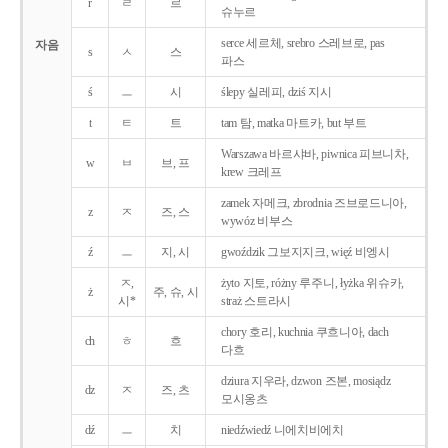
r
ㄹ
르
슈누르
serce 세르체, srebro 스레브로, pas
자음
s
ㅅ
스
파스
ś
ㅡ
시
ślepy 실레피, dziś 지시
t
ㅌ
트
tam 탐, matka 마트카, but 부트
Warszawa 바르샤바, piwnica 피브니차,
w
ㅂ
브, 프
krew 크레프
zamek 자메크, zbrodnia 즈브로드니아,
z
ㅈ
즈, 스
wywóz 비부스
ź
ㅡ
지, 시
gwoździk 그보지지크, więź 비엥시
ㅈ,
żyto 지토, różny 루주니, łyżka 위슈카,
ż
주, 슈, 시
시*
straż 스트라시
chory 호리, kuchnia 쿠흐니아, dach
ch
ㅎ
흐
다흐
dziura 지우라, dzwon 즈본, mosiądz
dz
ㅈ
즈, 츠
모시옹츠
dź
ㅡ
치
niedźwiedź 니에치비에치