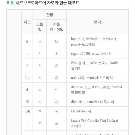
표 8
세르보크로아트어 자모와 한글 대조표
한글
자모
보기
모음
자음
앞
앞ㆍ어말
bog 보그, drobnjak 드로브냐크,
b
ㅂ
브
pogreb 포그레브
c
ㅊ
츠
cigara 치가라, novac 노바츠
čelik 첼리크, točka 토치카, kolač
č
ㅊ
치
콜라치
ć, tj
ㅊ
치
naći 나치, sestrić 세스트리치
desno 데스노, drvo 드르보, medved
d
ㄷ
드
메드베드
dž
ㅈ
지
džep 제프, narudžba 나루지바
đ,dj
ㅈ
지
Ðurađ 주라지
fasada 파사다, kifla 키플라, šaraf
f
ㅍ
프
샤라프