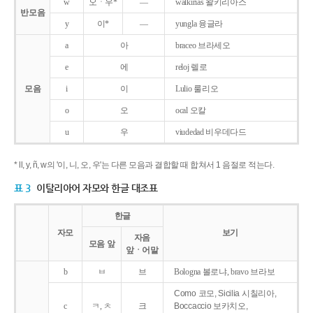
w
오ㆍ우*
―
walkirias 왈키리아스
반모음
y
이*
―
yungla 융글라
a
아
braceo 브라세오
e
에
reloj 렐로
모음
i
이
Lulio 룰리오
o
오
ocal 오칼
u
우
viudedad 비우데다드
* ll, y, ñ, w의 '이, 니, 오, 우'는 다른 모음과 결합할 때 합쳐서 1 음절로 적는다.
표 3
이탈리아어 자모와 한글 대조표
한글
자모
보기
자음
모음 앞
앞ㆍ어말
b
ㅂ
브
Bologna 볼로냐, bravo 브라보
Como 코모, Sicilia 시칠리아,
c
ㅋ, ㅊ
크
Boccaccio 보카치오,