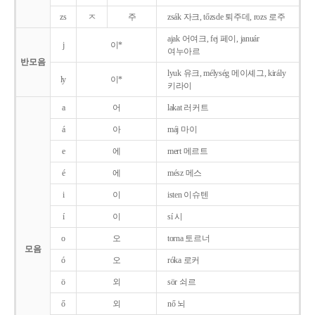
zs
ㅈ
주
zsák 자크, tőzsde 퇴주데, rozs 로주
ajak 어여크, fej 페이, január
j
이*
여누아르
반모음
lyuk 유크, mélység 메이셰그, király
ly
이*
키라이
a
어
lakat 러커트
á
아
máj 마이
e
에
mert 메르트
é
에
mész 메스
i
이
isten 이슈텐
í
이
sí 시
o
오
torna 토르너
모음
ó
오
róka 로커
ö
외
sör 쇠르
ő
외
nő 뇌