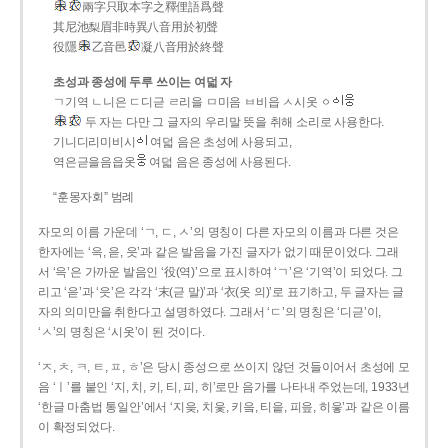
兩字只取本字之釋俚語爲聲
其尼池梨眉非時異八音用於初聲
役隱
乙音邑
凝八音用於終聲
초성과 종성에 두루 쓰이는 여덟 자
ㄱ기역 ㄴ니은 ㄷ디귿 ㄹ리을 ㅁ미음 ㅂ비읍 ㅅ시옷 ㆁ
두 자는 다만 그 글자의 우리말 뜻을 취해 소리로 사용한다.
기니디리미비시
여덟 음은 초성에 사용되고,
역은귿을음읍옷
여덟 음은 종성에 사용된다.
“훈몽자회” 범례
자모의 이름 가운데 ‘ㄱ, ㄷ, ㅅ’의 명칭이 다른 자모의 이름과 다른 것은
한자에는 ‘윽, 읃, 읏’과 같은 발음을 가진 글자가 없기 때문이었다. 그래
서 ‘윽’은 가까운 발음인 ‘役(역)’으로 표시하여 ‘ㄱ’은 ‘기역’이 되었다. 그
리고 ‘읃’과 ‘읏’은 각각 ‘末(귿 말)’과 ‘衣(옷 의)’로 표기하고, 두 글자는 글
자의 의미만을 취한다고 설명하였다. 그래서 ‘ㄷ’의 명칭은 ‘디귿’이,
‘ㅅ’의 명칭은 ‘시옷’이 된 것이다.
‘ㅈ, ㅊ, ㅋ, ㅌ, ㅍ, ㅎ’은 당시 종성으로 쓰이지 않던 것들이어서 초성에 모
음 ‘ㅣ’를 붙인 ‘지, 치, 키, 티, 피, 히’로만 음가를 나타내 주었는데, 1933년
‘한글 마춤법 통일안’에서 ‘지읒, 치읓, 키읔, 티읕, 피읖, 히읗’과 같은 이름
이 확정되었다.