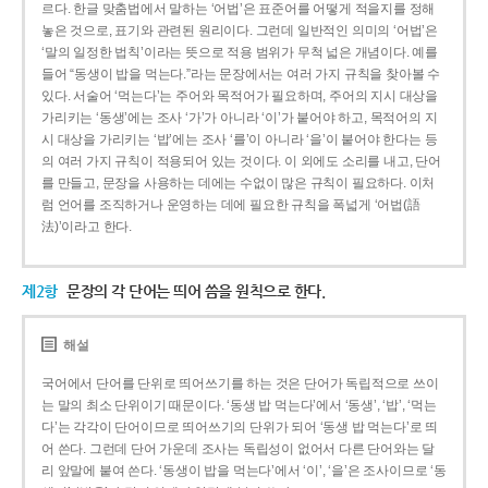
르다. 한글 맞춤법에서 말하는 ‘어법’은 표준어를 어떻게 적을지를 정해
놓은 것으로, 표기와 관련된 원리이다. 그런데 일반적인 의미의 ‘어법’은
‘말의 일정한 법칙’이라는 뜻으로 적용 범위가 무척 넓은 개념이다. 예를
들어 “동생이 밥을 먹는다.”라는 문장에서는 여러 가지 규칙을 찾아볼 수
있다. 서술어 ‘먹는다’는 주어와 목적어가 필요하며, 주어의 지시 대상을
가리키는 ‘동생’에는 조사 ‘가’가 아니라 ‘이’가 붙어야 하고, 목적어의 지
시 대상을 가리키는 ‘밥’에는 조사 ‘를’이 아니라 ‘을’이 붙어야 한다는 등
의 여러 가지 규칙이 적용되어 있는 것이다. 이 외에도 소리를 내고, 단어
를 만들고, 문장을 사용하는 데에는 수없이 많은 규칙이 필요하다. 이처
럼 언어를 조직하거나 운영하는 데에 필요한 규칙을 폭넓게 ‘어법(語
法)’이라고 한다.
제2항
문장의 각 단어는 띄어 씀을 원칙으로 한다.
해설
국어에서 단어를 단위로 띄어쓰기를 하는 것은 단어가 독립적으로 쓰이
는 말의 최소 단위이기 때문이다. ‘동생 밥 먹는다’에서 ‘동생’, ‘밥’, ‘먹는
다’는 각각이 단어이므로 띄어쓰기의 단위가 되어 ‘동생 밥 먹는다’로 띄
어 쓴다. 그런데 단어 가운데 조사는 독립성이 없어서 다른 단어와는 달
리 앞말에 붙여 쓴다. ‘동생이 밥을 먹는다’에서 ‘이’, ‘을’은 조사이므로 ‘동