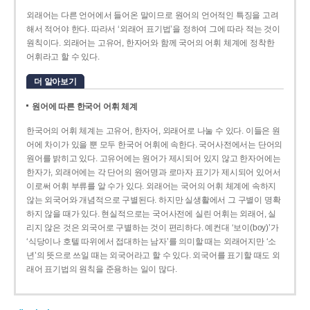
외래어는 다른 언어에서 들어온 말이므로 원어의 언어적인 특징을 고려
해서 적어야 한다. 따라서 ‘외래어 표기법’을 정하여 그에 따라 적는 것이
원칙이다. 외래어는 고유어, 한자어와 함께 국어의 어휘 체계에 정착한
어휘라고 할 수 있다.
더 알아보기
원어에 따른 한국어 어휘 체계
한국어의 어휘 체계는 고유어, 한자어, 외래어로 나눌 수 있다. 이들은 원
어에 차이가 있을 뿐 모두 한국어 어휘에 속한다. 국어사전에서는 단어의
원어를 밝히고 있다. 고유어에는 원어가 제시되어 있지 않고 한자어에는
한자가, 외래어에는 각 단어의 원어명과 로마자 표기가 제시되어 있어서
이로써 어휘 부류를 알 수가 있다. 외래어는 국어의 어휘 체계에 속하지
않는 외국어와 개념적으로 구별된다. 하지만 실생활에서 그 구별이 명확
하지 않을 때가 있다. 현실적으로는 국어사전에 실린 어휘는 외래어, 실
리지 않은 것은 외국어로 구별하는 것이 편리하다. 예컨대 ‘보이(boy)’가
‘식당이나 호텔 따위에서 접대하는 남자’를 의미할 때는 외래어지만 ‘소
년’의 뜻으로 쓰일 때는 외국어라고 할 수 있다. 외국어를 표기할 때도 외
래어 표기법의 원칙을 준용하는 일이 많다.