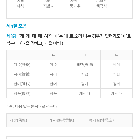
자칫
짓밟다
풋고추
햇곡식
제4절 모음
제8항
‘계, 례, 몌, 폐, 혜’의 ‘ㅖ’는 ‘ㅔ’로 소리 나는 경우가 있더라도 ‘ㅖ’로
적는다. (ㄱ을 취하고, ㄴ을 버림.)
ㄱ
ㄴ
ㄱ
ㄴ
계수(桂樹)
게수
혜택(惠澤)
헤택
사례(謝禮)
사레
계집
게집
연몌(連袂)
연메
핑계
핑게
폐품(廢品)
페품
계시다
게시다
다만, 다음 말은 본음대로 적는다.
게송(偈頌)
게시판(揭示板)
휴게실(休憩室)