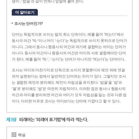
생이’, ‘밥을’과 같이 언제나 앞말에 붙여 쓴다.
더 알아보기
조사는 단어인가?
단어는 독립적으로 쓰이는 말의 최소 단위이다. 예를 들어 ‘먹는다’에서
동사의 어간 ‘먹-­’이나 어미 ‘­-는다’는 독립적으로 쓰이지 못하므로 단어가
아니다. 그래서 동사나 형용사의 어간과 여기에 결합하는 어미는 단어가
아니다. 동사의 어간이나 형용사의 어간은 어미와 서로 결합해야만 단어
가 된다. 예를 들어 ‘먹-’, ‘-는다’는 단어가 아니지만 ‘먹는다’는 단어이다.
조사는 어미와 마찬가지로 단독으로 쓰이지 못할뿐더러 체언 뒤에 연결
되어 실현된다는 점에서 일반적인 단어와는 차이가 있다. 그렇지만 조사
는 결합한 체언과 분리해도 체언이 자립성을 유지한다. ‘밥을’을 ‘밥’과
‘을’로 분리해도 ‘밥’은 여전히 자립적이다. 이러한 점은 동사나 형용사의
어간과 어미를 분리하면 어간과 어미가 모두 자립성을 잃는 것과 다른 점
이다. 이러한 이유로 조사는 어미보다는 단어에 가깝다고 할 수 있다.
제3항
외래어는 ‘외래어 표기법’에 따라 적는다.
해설