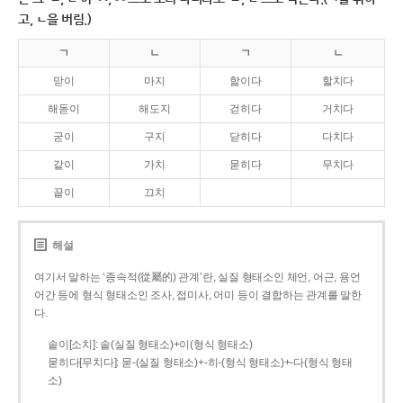
고, ㄴ을 버림.)
ㄱ
ㄴ
ㄱ
ㄴ
맏이
마지
핥이다
할치다
해돋이
해도지
걷히다
거치다
굳이
구지
닫히다
다치다
같이
가치
묻히다
무치다
끝이
끄치
해설
여기서 말하는 ‘종속적(從屬的) 관계’란, 실질 형태소인 체언, 어근, 용언
어간 등에 형식 형태소인 조사, 접미사, 어미 등이 결합하는 관계를 말한
다.
솥이[소치]: 솥(실질 형태소)+이(형식 형태소)
묻히다[무치다]: 묻­-(실질 형태소)+­-히­-(형식 형태소)+-다(형식 형태
소)