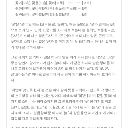
……………
꽃이[꼬치], 꽃을[꼬츨], 꽃에[꼬체]
[꼬ㅊ]
…
꽃만[꼰만], 꽃나무[꼰나무], 꽃놀이[꼰노리]
[꼰]
………
꽃과[꼳꽈], 꽃다발[꼳따발], 꽃밭[꼳빧]
[꼳]
‘꽃’은 ‘꽃이’일 때는 [꼬ㅊ]으로, ‘꽃만’일 때는 [꼰]으로, ‘꽃과’일 때는 [꼳]
으로 소리 난다. 만약 ‘표준어를 소리대로 적는다’는 원칙만 적용한다면,
[꼬치]로 소리 나는 말은 ‘꼬치’로, [꼰만]으로 소리 나는 말은 ‘꼰만’으로,
[꼳꽈]로 소리 나는 말은 ‘꼳꽈’로 적게 되어 ‘꽃[花]’이라는 하나의 말이 여
러 형태로 적히게 된다.
그런데 이처럼 의미가 같은 하나의 말을 여러 가지 형태로 적으면 그것이
무슨 말인지 알아보기가 쉽지 않다. 의미가 같은 하나의 말은 형태를 하
나로 고정하여 일관되게 적어야 의미를 파악하기가 쉽다. 즉 ‘꽃, 꼰,
꼳’보다는 ‘꽃’ 하나로 일관되게 적는 것이 의미를 파악하는 데 효과적이
다.
‘어법에 맞도록 한다’는 것은 이와 같이 뜻을 파악하기 쉽도록 각 형태소
의 본모양을 밝혀 적는다는 말이다. 이에 따라 ‘꽃’은 [꼬ㅊ], [꼰], [꼳]의 세
가지로 소리 나는 형태소이지만 그 본모양에 따라 ‘꽃’ 한 가지로 적고,
[꼬치], [꼰만], [꼳꽈]도 ‘꽃이, 꽃만, 꽃과’로 적게 된다. 이는 ‘꽃’과 같은 명
사 뒤에 조사가 결합할 때뿐 아니라 ‘늙-’과 같은 용언의 어간 뒤에 어미가
결합할 때도 동일하게 적용된다.