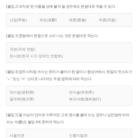
[붙임 2] 외자로 된 이름을 성에 붙여 쓸 경우에도 본음대로 적을 수 있다.
신립(申砬)
최린(崔麟)
채륜(蔡倫)
하륜(河崙)
[붙임 3] 준말에서 본음으로 소리 나는 것은 본음대로 적는다.
국련(국제 연합)
한시련(한국 시각 장애인 연합회)
[붙임 4] 접두사처럼 쓰이는 한자가 붙어서 된 말이나 합성어에서, 뒷말의 첫소리가
‘ㄴ’ 또는 ‘ㄹ’ 소리로 나더라도 두음 법칙에 따라 적는다.
역이용(逆利用)
연이율(年利率)
열역학(熱力學)
해외여행(海外旅行)
[붙임 5] 둘 이상의 단어로 이루어진 고유 명사를 붙여 쓰는 경우나 십진법에 따라
쓰는 수(數)도 붙임 4에 준하여 적는다.
서울여관
신흥이발관