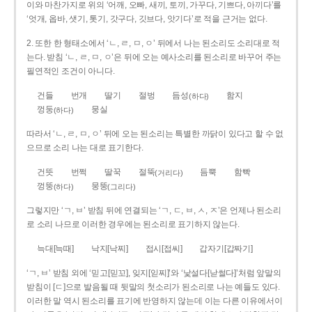
이와 마찬가지로 위의 ‘어깨, 오빠, 새끼, 토끼, 가꾸다, 기쁘다, 아끼다’를
‘엇개, 옵바, 샛기, 톳기, 갓구다, 깃브다, 앗기다’로 적을 근거는 없다.
2. 또한 한 형태소에서 ‘ㄴ, ㄹ, ㅁ, ㅇ’ 뒤에서 나는 된소리도 소리대로 적
는다. 받침 ‘ㄴ, ㄹ, ㅁ, ㅇ’은 뒤에 오는 예사소리를 된소리로 바꾸어 주는
필연적인 조건이 아니다.
건들
번개
딸기
절벙
듬성
함지
(하다)
껑둥
뭉실
(하다)
따라서 ‘ㄴ, ㄹ, ㅁ, ㅇ’ 뒤에 오는 된소리는 특별한 까닭이 있다고 할 수 없
으므로 소리 나는 대로 표기한다.
건뜻
번쩍
딸꾹
절뚝
듬뿍
함빡
(거리다)
껑뚱
뭉뚱
(하다)
(그리다)
그렇지만 ‘ㄱ, ㅂ’ 받침 뒤에 연결되는 ‘ㄱ, ㄷ, ㅂ, ㅅ, ㅈ’은 언제나 된소리
로 소리 나므로 이러한 경우에는 된소리로 표기하지 않는다.
늑대[늑때]
낙지[낙찌]
접시[접씨]
갑자기[갑짜기]
‘ㄱ, ㅂ’ 받침 외에 ‘믿고[믿꼬], 잊지[읻찌]’와 ‘낯설다[낟썰다]’처럼 앞말의
받침이 [ㄷ]으로 발음될 때 뒷말의 첫소리가 된소리로 나는 예들도 있다.
이러한 말 역시 된소리를 표기에 반영하지 않는데 이는 다른 이유에서이