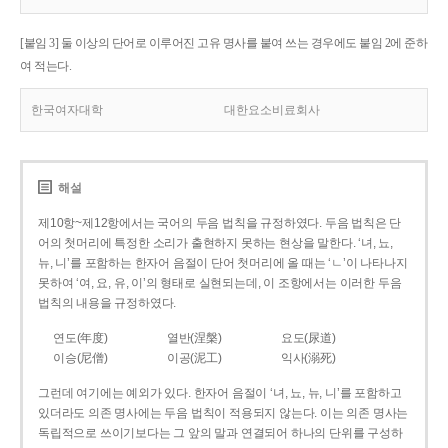
[붙임 3] 둘 이상의 단어로 이루어진 고유 명사를 붙여 쓰는 경우에도 붙임 2에 준하
여 적는다.
한국여자대학
대한요소비료회사
해설
제10항~제12항에서는 국어의 두음 법칙을 규정하였다. 두음 법칙은 단
어의 첫머리에 특정한 소리가 출현하지 못하는 현상을 말한다. ‘녀, 뇨,
뉴, 니’를 포함하는 한자어 음절이 단어 첫머리에 올 때는 ‘ㄴ’이 나타나지
못하여 ‘여, 요, 유, 이’의 형태로 실현되는데, 이 조항에서는 이러한 두음
법칙의 내용을 규정하였다.
연도(年度)
열반(涅槃)
요도(尿道)
이승(尼僧)
이공(泥工)
익사(溺死)
그런데 여기에는 예외가 있다. 한자어 음절이 ‘녀, 뇨, 뉴, 니’를 포함하고
있더라도 의존 명사에는 두음 법칙이 적용되지 않는다. 이는 의존 명사는
독립적으로 쓰이기보다는 그 앞의 말과 연결되어 하나의 단위를 구성하