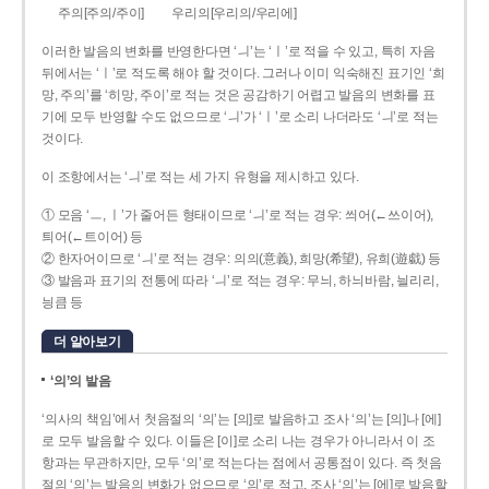
주의[주의/주이]
우리의[우리의/우리에]
이러한 발음의 변화를 반영한다면 ‘ㅢ’는 ‘ㅣ’로 적을 수 있고, 특히 자음
뒤에서는 ‘ㅣ’로 적도록 해야 할 것이다. 그러나 이미 익숙해진 표기인 ‘희
망, 주의’를 ‘히망, 주이’로 적는 것은 공감하기 어렵고 발음의 변화를 표
기에 모두 반영할 수도 없으므로 ‘ㅢ’가 ‘ㅣ’로 소리 나더라도 ‘ㅢ’로 적는
것이다.
이 조항에서는 ‘ㅢ’로 적는 세 가지 유형을 제시하고 있다.
① 모음 ‘ㅡ, ㅣ’가 줄어든 형태이므로 ‘ㅢ’로 적는 경우: 씌어(←쓰이어),
틔어(←트이어) 등
② 한자어이므로 ‘ㅢ’로 적는 경우: 의의(意義), 희망(希望), 유희(遊戱) 등
③ 발음과 표기의 전통에 따라 ‘ㅢ’로 적는 경우: 무늬, 하늬바람, 늴리리,
닁큼 등
더 알아보기
‘의’의 발음
‘의사의 책임’에서 첫음절의 ‘의’는 [의]로 발음하고 조사 ‘의’는 [의]나 [에]
로 모두 발음할 수 있다. 이들은 [이]로 소리 나는 경우가 아니라서 이 조
항과는 무관하지만, 모두 ‘의’로 적는다는 점에서 공통점이 있다. 즉 첫음
절의 ‘의’는 발음의 변화가 없으므로 ‘의’로 적고, 조사 ‘의’는 [에]로 발음할