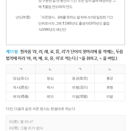
상 구분한 일 년 동안의 기간. 또는 앞의 말에 해당하는 그
해. ¶ 졸업 연도/제작 연도.
년도(年度)
「의존명사」((해를 뜻하는 말 뒤에 쓰여)) 일정한 기간
단위로서의 그해. ¶ 1985년도 출생자/1970년도 졸업
식/1990년도 예산안.
제11항
한자음 ‘랴, 려, 례, 료, 류, 리’가 단어의 첫머리에 올 적에는, 두음
법칙에 따라 ‘야, 여, 예, 요, 유, 이’로 적는다.(ㄱ을 취하고, ㄴ을 버림.)
ㄱ
ㄴ
ㄱ
ㄴ
양심(良心)
량심
용궁(龍宮)
룡궁
역사(歷史)
력사
유행(流行)
류행
예의(禮儀)
례의
이발(理髮)
리발
다만, 다음과 같은 의존 명사는 본음대로 적는다.
리(里): 몇 리냐?
리(理): 그럴 리가 없다.