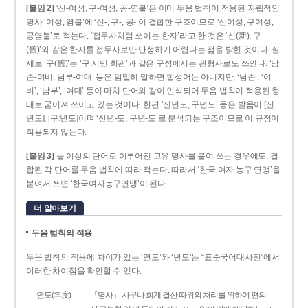
[붙임 2]
‘신-여성, 구-여성, 공-염불’은 이미 두음 법칙이 적용된 자립적인
명사 ‘여성, 염불’에 ‘신-, 구-, 공-’이 결합한 구조이므로 ‘신여성, 구여성,
공염불’로 적는다. ‘접두사처럼 쓰이는 한자’라고 한 것은 ‘신(新), 구
(舊)’와 같은 한자를 접두사로만 단정하기 어렵다는 점을 밝힌 것이다. 실
제로 ‘구(舊)’는 ‘구 시민 회관’과 같은 구성에서는 관형사로도 쓰인다. ‘남
존­-여비, 남부-­여대’ 등은 엄밀히 말하면 합성어는 아니지만, ‘남존’, ‘여
비’, ‘남부’, ‘여대’ 등이 마치 단어와 같이 인식되어 두음 법칙이 적용된 형
태로 굳어져 쓰이고 있는 것이다. 한편 ‘신년도, 구년도’ 등은 발음이 [신
년도], [구ː년도]이며 ‘신년­-도, 구년-­도’로 분석되는 구조이므로 이 규정이
적용되지 않는다.
[붙임 3]
둘 이상의 단어로 이루어진 고유 명사를 붙여 쓰는 경우에도, 결
합된 각 단어를 두음 법칙에 따라 적는다. 따라서 ‘한국 여자 농구 연맹’을
붙여서 쓰면 ‘한국여자농구연맹’이 된다.
더 알아보기
두음 법칙의 적용
두음 법칙의 적용에 차이가 있는 ‘연도’와 ‘년도’는 “표준국어대사전”에서
이러한 차이점을 확인할 수 있다.
연도(年度)
「명사」 사무나 회계 결산 따위의 처리를 위하여 편의