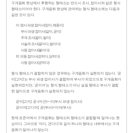
구개음화 현상에서 후행하는 형태소는 반드시 조사, 접미사와 같은 형식
형태소이어야 한다. 구개음화 현상에 관여하는 형식 형태소에는 다음과
같은 것이 있다.
이: 명사 파생 접미사(맏이, 해돋이)
부사 파생 접미사(같이, 굳이)
주격 조사(끝이, 밭이)
서술격 조사(끝이다, 밭이다)
사동 접미사(붙이다)
히: 피동 접미사(걷히다, 닫히다)
사동 접미사(굳히다)
형식 형태소가 결합하지 않은 경우에는 구개음화가 실현되지 않는다. ‘곧
이[고지]’는 부사 파생 접미사가 결합하여 부사가 되었으므로 구개음화가
실현되었지만, ‘곧이어’는 형식 형태소가 아닌 실질 형태소 부사가 결합
한 말이므로 구개음화가 실현되지 않는다.
곧이[고지]: 곧-­(어근)+­-이(부사 파생 접미사)
곧이어[고디어]: 곧(부사)+이어(부사)
현재 표준어에서 구개음화는 형태소와 형태소가 결합할 때 일어나는 현
상이다. 그러므로 ‘마디, 견디다’와 같이 하나의 형태소 내부에서는 구개
음화가 일어나지 않는다.