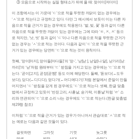
③ 모음으로 시작하는 실질 형태소가 뒤에 올 때: 젖어미[저더미]
이 조항에서는 이 가운데 ‘ㄷ’으로 적을 뚜렷한 까닭이 없는 경우에는
‘ㅅ’으로 적는다고 규정하고 있다. 다만 그 예시에서 보듯이 이는 다른 자
음으로 적을 근거가 없는 경우에도 적용된다. ‘밭, 빚, 꽃’ 등과 같이 다른
자음으로 적을 뚜렷한 까닭이 있는 경우에는 그에 따라 ‘ㅌ, ㅈ, ㅊ’ 등으
로 적지만, ‘낫, 빗’ 등과 같이 ‘ㄷ’이나 다른 자음으로 적을 뚜렷한 근거가
없는 경우는 ‘ㅅ’으로 적는 것이다. 다음과 같이 ‘ㄷ’으로 적을 뚜렷한 근
거가 있는 경우에는 당연히 ‘ㄷ’으로 적는 것이 원칙이다.
첫째, ‘맏이[마지], 맏아들[마다들]’의 ‘맏-’, ‘낟[낟ː], 낟알[나ː달], 낟가리[낟ː
까리]’의 ‘낟’처럼 원래부터 ‘ㄷ’ 받침을 가지고 있는 경우에는 ‘ㄷ’으로 적
는다. ‘곧이[고지], 곧장[곧짱]’ 등도 이에 해당한다. 둘째, ‘돋보다(←도두
보다), 딛다(←디디다), 얻다가(←어디에다가)’처럼 본말에서 준말이 만들
어지면서 ‘ㄷ’ 받침을 갖게 된 경우에도 ‘ㄷ’으로 적는다. 셋째, 한글 맞춤
법에서 규정하고 있듯이 ‘반짇고리, 사흗날, 숟가락, 이튿날’처럼 ‘ㄹ’ 소
리와 연관되어 ‘ㄷ’으로 소리 나는 경우에도 ‘ㄷ’으로 적는다.(한글 맞춤법
제29항 참조)
이처럼 ‘ㄷ’으로 적을 근거가 있는 경우가 아니어서 관습대로 ‘ㅅ’으로 적
는 예로는 다음과 같은 것들이 있다.
걸핏하면
그까짓
기껏
놋그릇
덧셈
빗장
삿대
숫접다