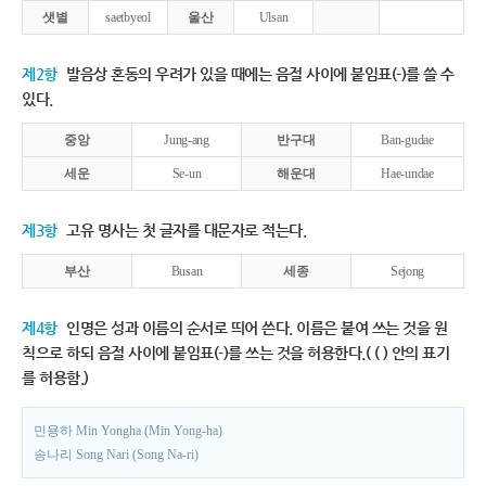
샛별
saetbyeol
울산
Ulsan
제2항
발음상 혼동의 우려가 있을 때에는 음절 사이에 붙임표(-)를 쓸 수
있다.
중앙
Jung-ang
반구대
Ban-gudae
세운
Se-un
해운대
Hae-undae
제3항
고유 명사는 첫 글자를 대문자로 적는다.
부산
Busan
세종
Sejong
제4항
인명은 성과 이름의 순서로 띄어 쓴다. 이름은 붙여 쓰는 것을 원
칙으로 하되 음절 사이에 붙임표(-)를 쓰는 것을 허용한다.( ( ) 안의 표기
를 허용함.)
민용하 Min Yongha (Min Yong-ha)
송나리 Song Nari (Song Na-ri)