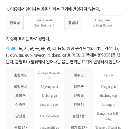
1. 이름에서 일어나는 음운 변화는 표기에 반영하지 않는다.
Han Boknam
Hong Bitna
한복남
홍빛나
(Han Bok-nam)
(Hong Bit-na)
2. 성의 표기는 따로 정한다.
제5항
‘도, 시, 군, 구, 읍, 면, 리, 동’의 행정 구역 단위와 ‘가’는 각각 ‘do,
si, gun, gu, eup, myeon, ri, dong, ga’로 적고, 그 앞에는 붙임표(-)를 넣
는다. 붙임표(-) 앞뒤에서 일어나는 음운 변화는 표기에 반영하지 않는다.
Chungcheongbuk-
충청북도
제주도
Jeju-do
do
의정부시
Uijeongbu-si
양주군
Yangju-gun
도봉구
Dobong-gu
신창읍
Sinchang-eup
삼죽면
Samjuk-myeon
인왕리
Inwang-ri
Bongcheon 1(il)-
당산동
Dangsan-dong
봉천 1동
dong
종로 2가
Jongno 2(i)-ga
퇴계로 3가
Toegyero 3(sam)-ga