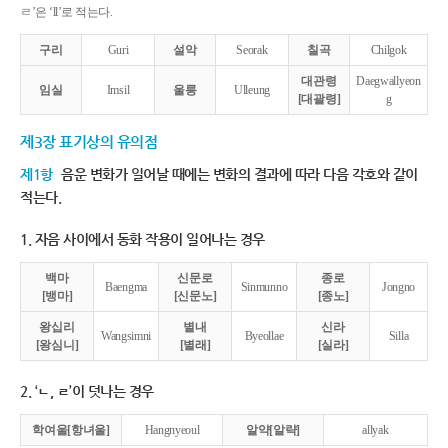
ㄹ’은 ‘ll’로 적는다.
구리
Guri
설악
Seorak
칠곡
Chilgok
대관령
Daegwallyeon
임실
Imsil
울릉
Ulleung
[대괄령]
g
제3장 표기상의 유의점
제1항
음운 변화가 일어날 때에는 변화의 결과에 따라 다음 각호와 같이
적는다.
1. 자음 사이에서 동화 작용이 일어나는 경우
백마
신문로
종로
Baengma
Sinmunno
Jongno
[뱅마]
[신문노]
[종노]
왕십리
별내
신라
Wangsimni
Byeollae
Silla
[왕심니]
[별래]
[실라]
2. ‘ㄴ, ㄹ’이 덧나는 경우
학여울[항녀울]
Hangnyeoul
알약[알략]
allyak