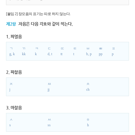
[붙임 2] 장모음의 표기는 따로 하지 않는다.
제2항
자음은 다음 각호와 같이 적는다.
1. 파열음
ㄱ
ㄲ
ㅋ
ㄷ
ㄸ
ㅌ
ㅂ
ㅃ
ㅍ
g, k
kk
k
d, t
tt
t
b, p
pp
p
2. 파찰음
ㅈ
ㅉ
ㅊ
j
jj
ch
3. 마찰음
ㅅ
ㅆ
ㅎ
s
ss
h