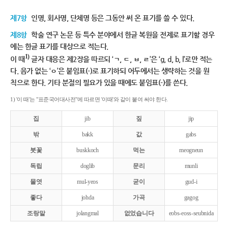
제7항
인명, 회사명, 단체명 등은 그동안 써 온 표기를 쓸 수 있다.
제8항
학술 연구 논문 등 특수 분야에서 한글 복원을 전제로 표기할 경우
에는 한글 표기를 대상으로 적는다.
1)
이 때
글자 대응은 제2장을 따르되 ‘ㄱ, ㄷ, ㅂ, ㄹ’은 ‘g, d, b, l’로만 적는
다. 음가 없는 ‘ㅇ’은 붙임표(-)로 표기하되 어두에서는 생략하는 것을 원
칙으로 한다. 기타 분절의 필요가 있을 때에도 붙임표(-)를 쓴다.
1) '이 때'는 "표준국어대사전"에 따르면 '이때'와 같이 붙여 써야 한다.
집
jib
짚
jip
밖
bakk
값
gabs
붓꽃
buskkoch
먹는
meogneun
독립
doglib
문리
munli
물엿
mul-yeos
굳이
gud-i
좋다
johda
가곡
gagog
조랑말
jolangmal
없었습니다
eobs-eoss-seubnida