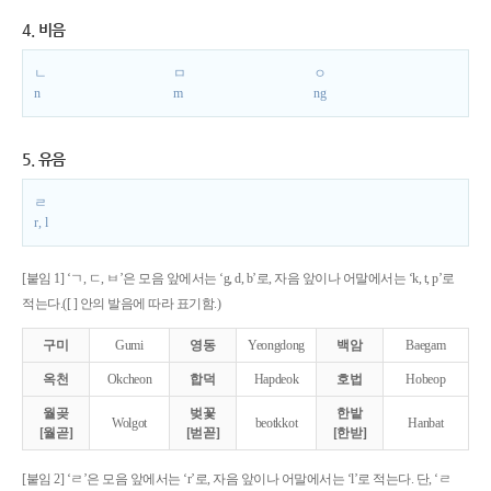
4. 비음
ㄴ
ㅁ
ㅇ
n
m
ng
5. 유음
ㄹ
r, l
[붙임 1] ‘ㄱ, ㄷ, ㅂ’은 모음 앞에서는 ‘g, d, b’로, 자음 앞이나 어말에서는 ‘k, t, p’로
적는다.([ ] 안의 발음에 따라 표기함.)
구미
Gumi
영동
Yeongdong
백암
Baegam
옥천
Okcheon
합덕
Hapdeok
호법
Hobeop
월곶
벚꽃
한밭
Wolgot
beotkkot
Hanbat
[월곧]
[벋꼳]
[한받]
[붙임 2] ‘ㄹ’은 모음 앞에서는 ‘r’로, 자음 앞이나 어말에서는 ‘l’로 적는다. 단, ‘ㄹ