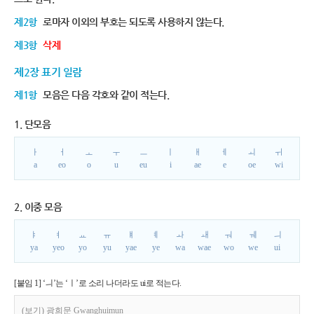
제2항
로마자 이외의 부호는 되도록 사용하지 않는다.
제3항
삭제
제2장 표기 일람
제1항
모음은 다음 각호와 같이 적는다.
1. 단모음
ㅏ
ㅓ
ㅗ
ㅜ
ㅡ
ㅣ
ㅐ
ㅔ
ㅚ
ㅟ
a
eo
o
u
eu
i
ae
e
oe
wi
2. 이중 모음
ㅑ
ㅕ
ㅛ
ㅠ
ㅒ
ㅖ
ㅘ
ㅙ
ㅝ
ㅞ
ㅢ
ya
yeo
yo
yu
yae
ye
wa
wae
wo
we
ui
[붙임 1] ‘ㅢ’는 ‘ㅣ’로 소리 나더라도 ui로 적는다.
(보기) 광희문 Gwanghuimun