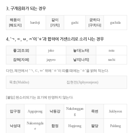
3. 구개음화가 되는 경우
해돋이
같이
굳히다
haedoji
gachi
guchida
[해도지]
[가치]
[구치다]
4. ‘ㄱ, ㄷ, ㅂ, ㅈ’이 ‘ㅎ’과 합하여 거센소리로 소리 나는 경우
좋고[조코]
joko
놓다[노타]
nota
잡혀[자펴]
japyeo
낳지[나치]
nachi
다만, 체언에서 ‘ㄱ, ㄷ, ㅂ’ 뒤에 ‘ㅎ’이 따를 때에는 ‘ㅎ’을 밝혀 적는다.
묵호(Mukho)
집현전(Jiphyeonjeon)
[붙임] 된소리되기는 표기에 반영하지 않는다.
Nakdonggan
압구정
Apgujeong
낙동강
죽변
Jukbyeon
g
Nakseongda
낙성대
합정
Hapjeong
팔당
Paldang
e