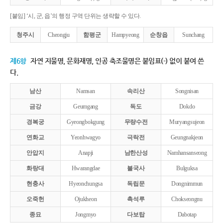
[붙임] ‘시, 군, 읍’의 행정 구역 단위는 생략할 수 있다.
청주시
Cheongju
함평군
Hampyeong
순창읍
Sunchang
제6항
자연 지물명, 문화재명, 인공 축조물명은 붙임표(-) 없이 붙여 쓴
다.
남산
Namsan
속리산
Songnisan
금강
Geumgang
독도
Dokdo
경복궁
Gyeongbokgung
무량수전
Muryangsujeon
연화교
Yeonhwagyo
극락전
Geungnakjeon
안압지
Anapji
남한산성
Namhansanseong
화랑대
Hwarangdae
불국사
Bulguksa
현충사
Hyeonchungsa
독립문
Dongnimmun
오죽헌
Ojukheon
촉석루
Chokseongnu
종묘
Jongmyo
다보탑
Dabotap