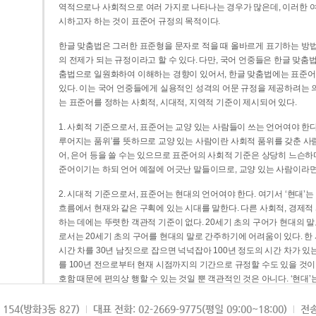
역적으로나 사회적으로 여러 가지로 나타나는 경우가 많은데, 이러한 여
시하고자 하는 것이 표준어 규정의 목적이다.
한글 맞춤법은 그러한 표준형을 문자로 적을 때 올바르게 표기하는 방법
의 전제가 되는 규정이라고 할 수 있다. 다만, 국어 언중들은 한글 맞춤
춤법으로 일원화하여 이해하는 경향이 있어서, 한글 맞춤법에는 표준어
있다. 이는 국어 언중들에게 실용적인 성격의 어문 규정을 제공하려는 
는 표준어를 정하는 사회적, 시대적, 지역적 기준이 제시되어 있다.
1. 사회적 기준으로서, 표준어는 교양 있는 사람들이 쓰는 언어여야 한다
루어지는 품위’를 뜻하므로 교양 있는 사람이란 사회적 품위를 갖춘 사람
어, 은어 등을 쓸 수는 있으므로 표준어의 사회적 기준은 상당히 느슨하다고
준어이기는 하되 언어 예절에 어긋난 말들이므로, 교양 있는 사람이라면
2. 시대적 기준으로서, 표준어는 현대의 언어여야 한다. 여기서 ‘현대
흐름에서 현재와 같은 구획에 있는 시대를 말한다. 다른 사회적, 경제적
하는 데에는 뚜렷한 객관적 기준이 없다. 20세기 초의 구어가 현대의 말
로서는 20세기 초의 구어를 현대의 말로 간주하기에 어려움이 있다. 한
시간 차를 30년 남짓으로 잡으면 넉넉잡아 100년 정도의 시간 차가 있
를 100년 전으로부터 현재 시점까지의 기간으로 규정할 수도 있을 것이다
호함 때문에 편의상 행할 수 있는 것일 뿐 객관적인 것은 아니다. ‘현대
3. 지역적 기준으로서, 표준어는 서울말이어야 한다. 이는 표준어의 공
154(방화3동 827)
대표 전화: 02-2669-9775(평일 09:00~18:00)
전송