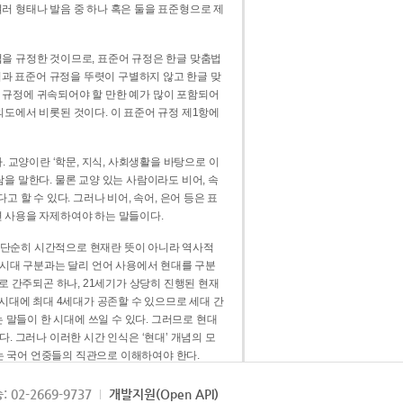
러 형태나 발음 중 하나 혹은 둘을 표준형으로 제
을 규정한 것이므로, 표준어 규정은 한글 맞춤법
법과 표준어 규정을 뚜렷이 구별하지 않고 한글 맞
 규정에 귀속되어야 할 만한 예가 많이 포함되어
의도에서 비롯된 것이다. 이 표준어 규정 제1항에
. 교양이란 ‘학문, 지식, 사회생활을 바탕으로 이
을 말한다. 물론 교양 있는 사람이라도 비어, 속
 할 수 있다. 그러나 비어, 속어, 은어 등은 표
 사용을 자제하여야 하는 말들이다.
’는 단순히 시간적으로 현재란 뜻이 아니라 역사적
 시대 구분과는 달리 언어 사용에서 현대를 구분
로 간주되곤 하나, 21세기가 상당히 진행된 현재
 시대에 최대 4세대가 공존할 수 있으므로 세대 간
는 말들이 한 시대에 쓰일 수 있다. 그러므로 현대
. 그러나 이러한 시간 인식은 ‘현대’ 개념의 모
’는 국어 언중들의 직관으로 이해하여야 한다.
용어적 성격을 가장 크게 드러내 주는 기준이다.
: 02-2669-9737
개발지원(Open API)