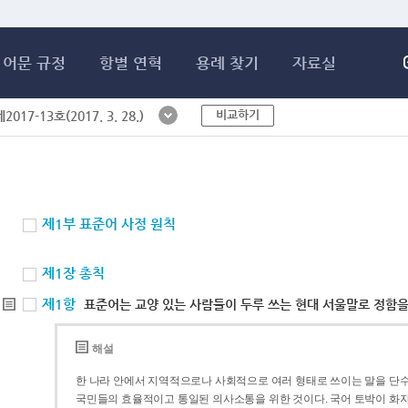
메인콘텐츠 바로가기
어문 규정
항별 연혁
용례 찾기
자료실
비교하기
017-13호(2017. 3. 28.)
제1부 표준어 사정 원칙
제1장 총칙
제1항
표준어는 교양 있는 사람들이 두루 쓰는 현대 서울말로 정함을
해설
한 나라 안에서 지역적으로나 사회적으로 여러 형태로 쓰이는 말을 단수
국민들의 효율적이고 통일된 의사소통을 위한 것이다. 국어 토박이 화자