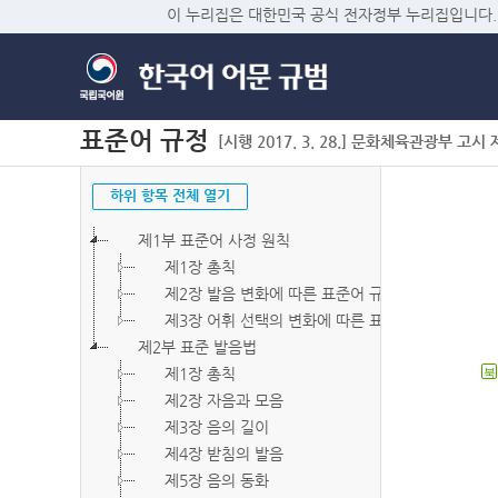
이 누리집은 대한민국 공식 전자정부 누리집입니다.
표준어 규정
[시행 2017. 3. 28.] 문화체육관광부 고시 제2
하위 항목 전체 열기
제1부 표준어 사정 원칙
제1장 총칙
제2장 발음 변화에 따른 표준어 규정
제3장 어휘 선택의 변화에 따른 표준어 규정
제2부 표준 발음법
제1장 총칙
북
제2장 자음과 모음
제3장 음의 길이
제4장 받침의 발음
제5장 음의 동화