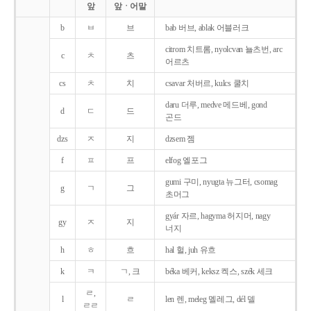
앞
앞ㆍ어말
b
ㅂ
브
bab 버브, ablak 어블러크
citrom 치트롬, nyolcvan 뇰츠번, arc
c
ㅊ
츠
어르츠
cs
ㅊ
치
csavar 처버르, kulcs 쿨치
daru 더루, medve 메드베, gond
d
ㄷ
드
곤드
dzs
ㅈ
지
dzsem 젬
f
ㅍ
프
elfog 엘포그
gumi 구미, nyugta 뉴그터, csomag
g
ㄱ
그
초머그
gyár 자르, hagyma 허지머, nagy
gy
ㅈ
지
너지
h
ㅎ
흐
hal 헐, juh 유흐
k
ㅋ
ㄱ, 크
béka 베커, keksz 켁스, szék 세크
ㄹ,
l
ㄹ
len 렌, meleg 멜레그, dél 델
ㄹㄹ