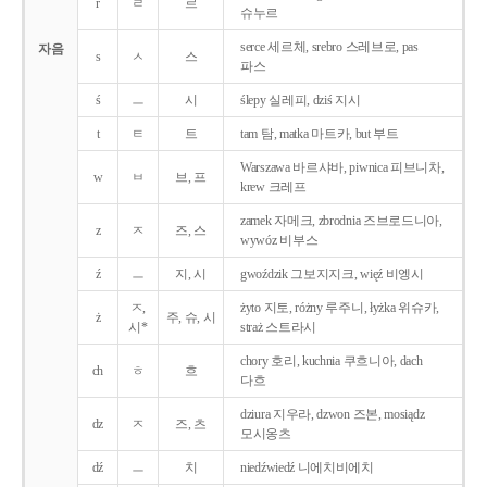
r
ㄹ
르
슈누르
serce 세르체, srebro 스레브로, pas
자음
s
ㅅ
스
파스
ś
ㅡ
시
ślepy 실레피, dziś 지시
t
ㅌ
트
tam 탐, matka 마트카, but 부트
Warszawa 바르샤바, piwnica 피브니차,
w
ㅂ
브, 프
krew 크레프
zamek 자메크, zbrodnia 즈브로드니아,
z
ㅈ
즈, 스
wywóz 비부스
ź
ㅡ
지, 시
gwoździk 그보지지크, więź 비엥시
ㅈ,
żyto 지토, różny 루주니, łyżka 위슈카,
ż
주, 슈, 시
시*
straż 스트라시
chory 호리, kuchnia 쿠흐니아, dach
ch
ㅎ
흐
다흐
dziura 지우라, dzwon 즈본, mosiądz
dz
ㅈ
즈, 츠
모시옹츠
dź
ㅡ
치
niedźwiedź 니에치비에치