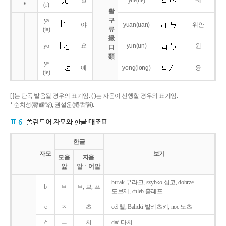
얼
yue
(ue)
웨
*
(r)
촬
ya
구
야
yuan
(uan)
위안
(ia)
류
撮
yo
요
yun
(un)
윈
口
類
ye
예
yong
(iong)
융
(ie)
[ ]는 단독 발음될 경우의 표기임. ( )는 자음이 선행할 경우의 표기임.
* 순치성(脣齒聲), 권설운(捲舌韻).
표 6
폴란드어 자모와 한글 대조표
한글
자모
보기
모음
자음
앞
앞ㆍ어말
burak 부라크, szybko 십코, dobrze
b
ㅂ
ㅂ, 브, 프
도브제, chleb 흘레프
c
ㅊ
츠
cel 첼, Balicki 발리츠키, noc 노츠
ć
ㅡ
치
dać 다치