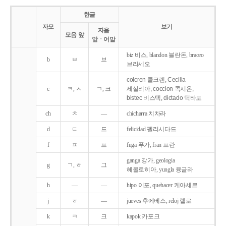
한글
자모
보기
자음
모음 앞
앞ㆍ어말
biz 비스, blandon 블란돈, braceo
b
ㅂ
브
브라세오
colcren 콜크렌, Cecilia
c
ㅋ, ㅅ
ㄱ, 크
세실리아, coccion 콕시온,
bistec 비스텍, dictado 딕타도
ch
ㅊ
―
chicharra 치차라
d
ㄷ
드
felicidad 펠리시다드
f
ㅍ
프
fuga 푸가, fran 프란
ganga 강가, geologia
g
ㄱ, ㅎ
그
헤올로히아, yungla 융글라
h
―
―
hipo 이포, quehacer 케아세르
j
ㅎ
―
jueves 후에베스, reloj 렐로
k
ㅋ
크
kapok 카포크