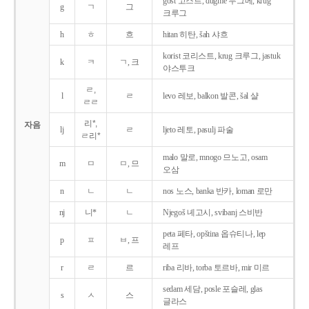
gost 고스트, dugme 두그메, krug
g
ㄱ
그
크루그
h
ㅎ
흐
hitan 히탄, šah 샤흐
korist 코리스트, krug 크루그, jastuk
k
ㅋ
ㄱ, 크
야스투크
ㄹ,
l
ㄹ
levo 레보, balkon 발콘, šal 샬
ㄹㄹ
리*,
자음
lj
ㄹ
ljeto 레토, pasulj 파술
ㄹ리*
malo 말로, mnogo 므노고, osam
m
ㅁ
ㅁ, 므
오삼
n
ㄴ
ㄴ
nos 노스, banka 반카, loman 로만
nj
니*
ㄴ
Njegoš 녜고시, svibanj 스비반
peta 페타, opština 옵슈티나, lep
p
ㅍ
ㅂ, 프
레프
r
ㄹ
르
riba 리바, torba 토르바, mir 미르
sedam 세담, posle 포슬레, glas
s
ㅅ
스
글라스