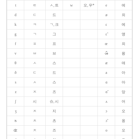
t
ㅌ
ㅅ, 트
w
오, 우*
e
에
d
ㄷ
드
ø
외
k
ㅋ
ㄱ, 크
ɛ
에
g
ㄱ
그
ɛ̃
앵
f
ㅍ
프
œ
외
v
ㅂ
브
욍
θ
ㅅ
스
æ
애
ð
ㄷ
드
a
아
s
ㅅ
스
ɑ
아
z
ㅈ
즈
ɑ̃
앙
ʃ
시
슈, 시
ʌ
어
ʒ
ㅈ
지
ɔ
오
ʦ
ㅊ
츠
ɔ̃
옹
ʣ
ㅈ
즈
o
오