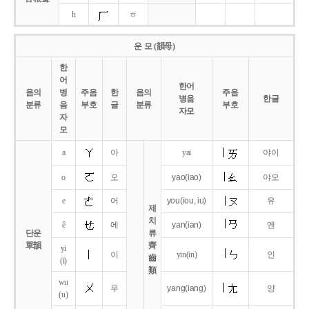
h
ㅎ
운 모 (韻母)
한
어
한어
음의
병
주음
한
음의
주음
병음
한글
분류
음
부호
글
분류
부호
자모
자
모
a
아
yai
야이
o
오
yao
(iao)
야오
e
어
you
(iou,
iu)
유
제
치
ê
에
yan
(ian)
옌
단운
류
單韻
齊
yi
이
yin(in)
인
齒
(i)
類
wu
우
yang
(iang)
양
(u)