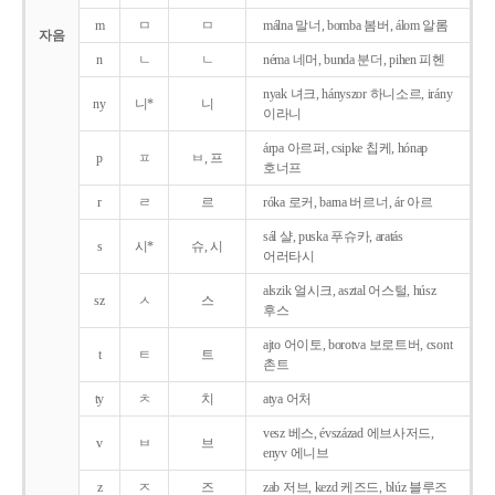
m
ㅁ
ㅁ
málna 말너, bomba 봄버, álom 알롬
자음
n
ㄴ
ㄴ
néma 네머, bunda 분더, pihen 피헨
nyak 녀크, hányszor 하니소르, irány
ny
니*
니
이라니
árpa 아르퍼, csipke 칩케, hónap
p
ㅍ
ㅂ, 프
호너프
r
ㄹ
르
róka 로커, barna 버르너, ár 아르
sál 샬, puska 푸슈카, aratás
s
시*
슈, 시
어러타시
alszik 얼시크, asztal 어스털, húsz
sz
ㅅ
스
후스
ajto 어이토, borotva 보로트버, csont
t
ㅌ
트
촌트
ty
ㅊ
치
atya 어처
vesz 베스, évszázad 에브사저드,
v
ㅂ
브
enyv 에니브
z
ㅈ
즈
zab 저브, kezd 케즈드, blúz 블루즈