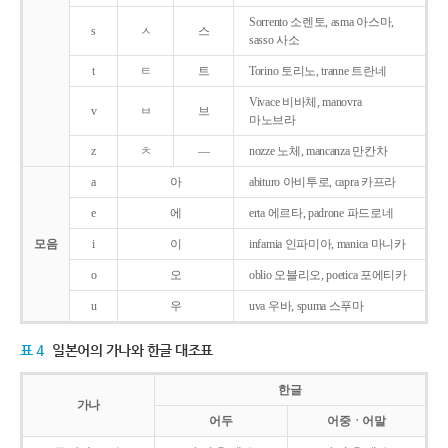
Sorrento 소렌토, asma 아스마,
s
ㅅ
스
sasso 사소
t
ㅌ
트
Torino 토리노, tranne 트란네
Vivace 비바체, manovra
v
ㅂ
브
마노브라
z
ㅊ
―
nozze 노체, mancanza 만칸차
a
아
abituro 아비투로, capra 카프라
e
에
erta 에르타, padrone 파드로네
모음
i
이
infamia 인파미아, manica 마니카
o
오
oblio 오블리오, poetica 포에티카
u
우
uva 우바, spuma 스푸마
표 4
일본어의 가나와 한글 대조표
한글
가나
어두
어중ㆍ어말