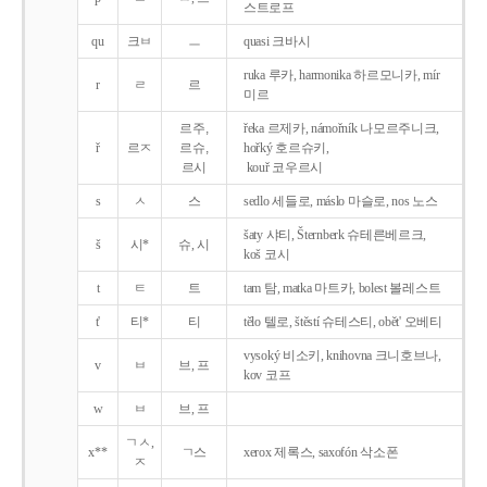
스트로프
qu
크ㅂ
ㅡ
quasi 크바시
ruka 루카, harmonika 하르모니카, mír
r
ㄹ
르
미르
르주,
řeka 르제카, námořník 나모르주니크,
ř
르ㅈ
르슈,
hořký 호르슈키,
르시
kouř 코우르시
s
ㅅ
스
sedlo 세들로, máslo 마슬로, nos 노스
šaty 샤티, Šternberk 슈테른베르크,
š
시*
슈, 시
koš 코시
t
ㅌ
트
tam 탐, matka 마트카, bolest 볼레스트
t'
티*
티
tělo 텔로, štěstí 슈테스티, obět' 오베티
vysoký 비소키, knihovna 크니호브나,
v
ㅂ
브, 프
kov 코프
w
ㅂ
브, 프
ㄱㅅ,
x**
ㄱ스
xerox 제록스, saxofón 삭소폰
ㅈ