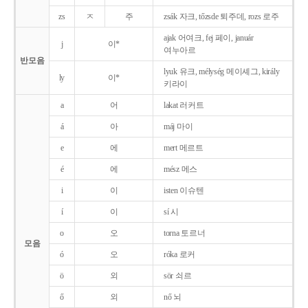
zs
ㅈ
주
zsák 자크, tőzsde 퇴주데, rozs 로주
ajak 어여크, fej 페이, január
j
이*
여누아르
반모음
lyuk 유크, mélység 메이셰그, király
ly
이*
키라이
a
어
lakat 러커트
á
아
máj 마이
e
에
mert 메르트
é
에
mész 메스
i
이
isten 이슈텐
í
이
sí 시
o
오
torna 토르너
모음
ó
오
róka 로커
ö
외
sör 쇠르
ő
외
nő 뇌