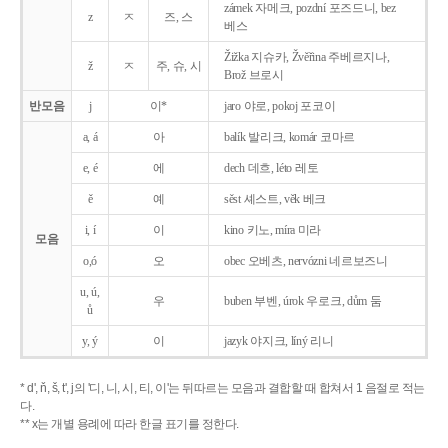
zámek 자메크, pozdní 포즈드니, bez
z
ㅈ
즈, 스
베스
Žižka 지슈카, Žvěřina 주베르지나,
ž
ㅈ
주, 슈, 시
Brož 브로시
반모음
j
이*
jaro 야로, pokoj 포코이
a, á
아
balík 발리크, komár 코마르
e, é
에
dech 데흐, léto 레토
ě
예
sěst 셰스트, věk 베크
i, í
이
kino 키노, míra 미라
모음
o,ó
오
obec 오베츠, nervózni 네르보즈니
u, ú,
우
buben 부벤, úrok 우로크, dům 둠
ů
y, ý
이
jazyk
야지크, líný 리니
* d', ň, š, t', j의 '디, 니, 시, 티, 이'는 뒤따르는 모음과 결합할 때 합쳐서 1 음절로 적는
다.
** x는 개별 용례에 따라 한글 표기를 정한다.