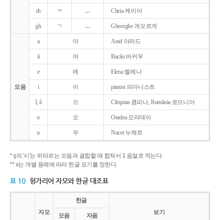
ch
ㅋ
ㅡ
Cheia 케이아
gh
ㄱ
ㅡ
Gheorghe 게오르게
a
아
Arad 아라드
ǎ
어
Bacǎu 바커우
e
에
Elena 엘레나
모음
i
이
pianist 피아니스트
î, â
으
Cîmpina 큼피나, România 로므니아
o
오
Oradea 오라데아
u
우
Nucet 누체트
* ş의 '시'는 뒤따르는 모음과 결합할 때 합쳐서 1 음절로 적는다.
** x는 개별 용례에 따라 한글 표기를 정한다.
표 10
헝가리어 자모와 한글 대조표
한글
자모
보기
모음
자음