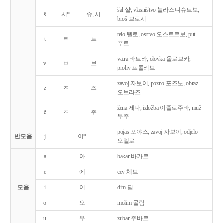
šal 샬, vlasništvo 블라스니슈트보,
š
시*
슈, 시
broš 브로시
telo 텔로, ostrvo 오스트르보, put
t
ㅌ
트
푸트
vatra 바트라, olovka 올로브카,
v
ㅂ
브
proliv 프롤리브
zavoj 자보이, pozno 포즈노, obraz
z
ㅈ
즈
오브라즈
žena 제나, izložba 이즐로주바, muž
ž
ㅈ
주
무주
pojas 포야스, zavoj 자보이, odjelo
반모음
j
이*
오델로
a
아
bakar 바카르
e
에
cev 체브
모음
i
이
dim 딤
o
오
molim 몰림
u
우
zubar 주바르