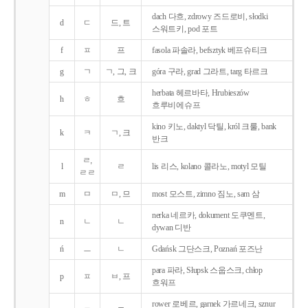
dach 다흐, zdrowy 즈드로비, słodki
d
ㄷ
드, 트
스워트키, pod 포트
f
ㅍ
프
fasola 파솔라, befsztyk 베프슈티크
g
ㄱ
ㄱ, 그, 크
góra 구라, grad 그라트, targ 타르크
herbata 헤르바타, Hrubieszów
h
ㅎ
흐
흐루비에슈프
kino 키노, daktyl 닥틸, król 크룰, bank
k
ㅋ
ㄱ, 크
반크
ㄹ,
l
ㄹ
lis 리스, kolano 콜라노, motyl 모틸
ㄹㄹ
m
ㅁ
ㅁ, 므
most 모스트, zimno 짐노, sam 삼
nerka 네르카, dokument 도쿠멘트,
n
ㄴ
ㄴ
dywan 디반
ń
ㅡ
ㄴ
Gdańsk 그단스크, Poznań 포즈난
para 파라, Słupsk 스웁스크, chłop
p
ㅍ
ㅂ, 프
흐워프
rower 로베르, garnek 가르네크, sznur