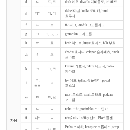
d
ㄷ
드, 트
dech 데흐, divadlo 디바들로, led 레트
d'ábel 댜벨, lod'ka 로티카, hrud'
d'
디*
디, 티
흐루티
f
ㅍ
프
fík 피크, knoflík 크노플리크
g
ㄱ
ㄱ, 그, 크
gramofon 그라모폰
h
ㅎ
흐
hadr 하드르, hmyz 흐미스, bůh 부흐
choditi 호디티, chlapec 흘라페츠, prach
ch
ㅎ
흐
프라흐
kachna 카흐나, nikdy 니크디, padák
k
ㅋ
ㄱ, 크
파다크
ㄹ,
lev 레프, šplhati 슈플하티, postel
l
ㄹ
ㄹㄹ
포스텔
most 모스트, mrak 므라크, podzim
m
ㅁ
ㅁ, 므
포드짐
n
ㄴ
ㄴ
noha 노하, podmínka 포드민카
ň
니*
ㄴ
němý 네미, sáňky 산키, Plzeň 플젠
자음
Praha 프라하, koroptev 코롭테프, strop
p
ㅍ
ㅂ, 프