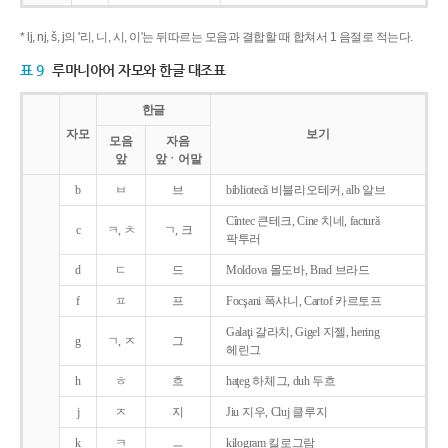
* lj, nj, š, j의 '리, 니, 시, 이'는 뒤따르는 모음과 결합할 때 합쳐서 1 음절로 적는다.
표 9
루마니아어 자모와 한글 대조표
한글
자모
보기
모음
자음
앞
앞ㆍ어말
b
ㅂ
브
bibliotecǎ 비블리오테커, alb 알브
Cîntec 큰테크, Cine 치네, facturǎ
c
ㅋ, ㅊ
ㄱ, 크
팍투러
d
ㄷ
드
Moldova 몰도바, Brad 브라드
f
ㅍ
프
Focşani 폭샤니, Cartof 카르토프
Galaţi 갈라치, Gigel 지젤, hering
g
ㄱ, ㅈ
그
헤린그
h
ㅎ
흐
haţeg 하체그, duh 두흐
j
ㅈ
지
Jiu 지우, Cluj 클루지
k
ㅋ
ㅡ
kilogram 킬로그람