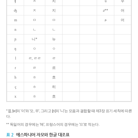
ʧ
ㅊ
치
u
우
ʤ
ㅈ
지
ə**
어
m
ㅁ
ㅁ
ɚ
어
n
ㄴ
ㄴ
ɲ
니*
뉴
ŋ
ㅇ
ㅇ
l
ㄹ, ㄹㄹ
ㄹ
r
ㄹ
르
h
ㅎ
흐
ç
ㅎ
히
x
ㅎ
흐
* [j], [w]의 '이'와 '오, 우', 그리고 [ɲ]의 '니'는 모음과 결합할 때 제3장 표기 세칙에 따른
다.
** 독일어의 경우에는 '에', 프랑스어의 경우에는 '으'로 적는다.
표 2
에스파냐어 자모와 한글 대조표