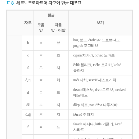
표 8
세르보크로아트어 자모와 한글 대조표
한글
자모
보기
모음
자음
앞
앞ㆍ어말
bog 보그, drobnjak 드로브냐크,
b
ㅂ
브
pogreb 포그레브
c
ㅊ
츠
cigara 치가라, novac 노바츠
čelik 첼리크, točka 토치카, kolač
č
ㅊ
치
콜라치
ć, tj
ㅊ
치
naći 나치, sestrić 세스트리치
desno 데스노, drvo 드르보, medved
d
ㄷ
드
메드베드
dž
ㅈ
지
džep 제프, narudžba 나루지바
đ,dj
ㅈ
지
Ðurađ 주라지
fasada 파사다, kifla 키플라, šaraf
f
ㅍ
프
샤라프