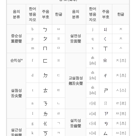
한어
한어
음의
주음
음의
주음
병음
한글
병음
한글
분류
부호
분류
부호
자모
자모
b
ㅂ
j
ㅈ
중순성
설면성
p
ㅍ
q
ㅊ
重脣聲
舌面聲
m
ㅁ
x
ㅅ
zh
순치성*
f
ㅍ
ㅈ [즈]
[zhi]
ch
d
ㄷ
ㅊ [츠]
교설첨성
[chi]
翹舌尖聲
sh
t
ㅌ
ㅅ [스]
설첨성
[shi]
舌尖聲
ㄖ
n
ㄴ
r [ri]
ㄹ [르]
l
ㄹ
z [zi]
ㅉ [쯔]
설치성
g
ㄱ
c [ci]
ㅊ [츠]
舌齒聲
설근성
k
ㅋ
s [si]
ㅆ [쓰]
舌根聲