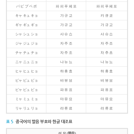
パ ピ プ ペ ポ
파 피 푸 페 포
파 피 푸 페 포
キャ キュ キョ
갸 규 교
캬 큐 쿄
ギャ ギュ ギョ
갸 규 교
갸 규 교
シャ シュ ショ
샤 슈 쇼
샤 슈 쇼
ジャ ジュ ジョ
자 주 조
자 주 조
チャ チュ チョ
자 주 조
차 추 초
ニャ ニュ ニョ
냐 뉴 뇨
냐 뉴 뇨
ヒャ ヒュ ヒョ
햐 휴 효
햐 휴 효
ビャ ビュ ビョ
뱌 뷰 뵤
뱌 뷰 뵤
ピャ ピュ ピョ
퍄 퓨 표
퍄 퓨 표
ミャ ミュ ミョ
먀 뮤 묘
먀 뮤 묘
リャ リュ リョ
랴 류 료
랴 류 료
표 5
중국어의 발음 부호와 한글 대조표
성 모 (聲母)