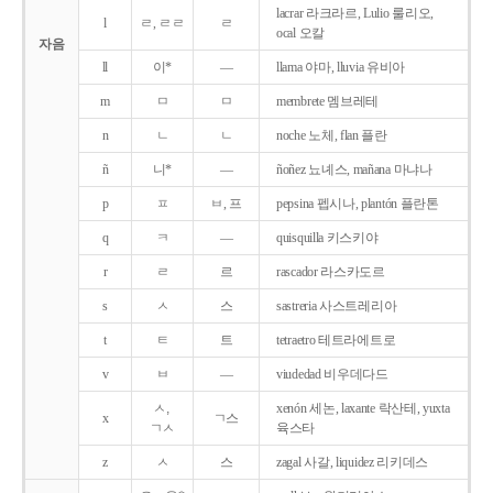
lacrar 라크라르, Lulio 룰리오,
l
ㄹ, ㄹㄹ
ㄹ
ocal 오칼
자음
ll
이*
―
llama 야마, lluvia 유비아
m
ㅁ
ㅁ
membrete 멤브레테
n
ㄴ
ㄴ
noche 노체, flan 플란
ñ
니*
―
ñoñez 뇨녜스, mañana 마냐나
p
ㅍ
ㅂ, 프
pepsina 펩시나, plantón 플란톤
q
ㅋ
―
quisquilla 키스키야
r
ㄹ
르
rascador 라스카도르
s
ㅅ
스
sastreria 사스트레리아
t
ㅌ
트
tetraetro 테트라에트로
v
ㅂ
―
viudedad 비우데다드
ㅅ,
xenón 세논, laxante 락산테, yuxta
x
ㄱ스
ㄱㅅ
육스타
z
ㅅ
스
zagal 사갈, liquidez 리키데스