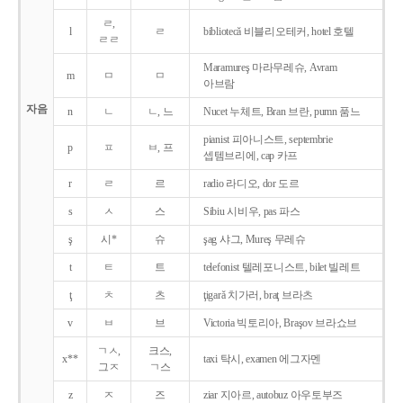
ㄹ,
l
ㄹ
bibliotecǎ 비블리오테커, hotel 호텔
ㄹㄹ
Maramureş 마라무레슈, Avram
m
ㅁ
ㅁ
아브람
자음
n
ㄴ
ㄴ, 느
Nucet 누체트, Bran 브란, pumn 품느
pianist 피아니스트, septembrie
p
ㅍ
ㅂ, 프
셉템브리에, cap 카프
r
ㄹ
르
radio 라디오, dor 도르
s
ㅅ
스
Sibiu 시비우, pas 파스
ş
시*
슈
şag 샤그, Mureş 무레슈
t
ㅌ
트
telefonist 텔레포니스트, bilet 빌레트
ţ
ㅊ
츠
ţigarǎ 치가러, braţ 브라츠
v
ㅂ
브
Victoria 빅토리아, Braşov 브라쇼브
ㄱㅅ,
크스,
x**
taxi 탁시, examen 에그자멘
그ㅈ
ㄱ스
z
ㅈ
즈
ziar 지아르, autobuz 아우토부즈