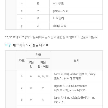
o
오
udo 우도
ó
우
próba 프루바
u
우
kula 쿨라
y
이
daktyl 닥틸
* ż, sz, rz의 '시'와 j의 '이'는 뒤따르는 모음과 결합할 때 합쳐서 1 음절로 적는다.
표 7
체코어 자모와 한글 대조표
한글
자모
보기
모음
자음
앞
앞ㆍ어말
barva 바르바, obchod 옵호트, dobrý
b
ㅂ
ㅂ, 브, 프
도브리, jeřab 예르자프
cigareta 치가레타, nemocnice
c
ㅊ
츠
네모츠니체, nemoc 네모츠
čapek 차페크, kulečnik 쿨레치니크,
č
ㅊ
치
míč 미치