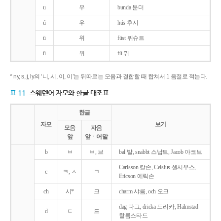
u
우
bunda 분더
ú
우
hús 후시
ü
위
füst 퓌슈트
ű
위
fű 퓌
* ny, s, j, ly의 ‘니, 시, 이, 이’는 뒤따르는 모음과 결합할 때 합쳐서 1 음절로 적는다.
표 11
스웨덴어 자모와 한글 대조표
한글
자모
보기
모음
자음
앞
앞ㆍ어말
b
ㅂ
ㅂ, 브
bal 발, snabbt 스납트, Jacob 야코브
Carlsson 칼손, Celsius 셀시우스,
c
ㅋ, ㅅ
ㄱ
Ericson 에릭손
ch
시*
크
charm 샤름, och 오크
dag 다그, dricka 드리카, Halmstad
d
ㄷ
드
할름스타드