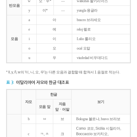
w
오ㆍ우*
―
walkirias 왈키리아스
반모음
y
이*
―
yungla 융글라
a
아
braceo 브라세오
e
에
reloj 렐로
모음
i
이
Lulio 룰리오
o
오
ocal 오칼
u
우
viudedad 비우데다드
* ll, y, ñ, w의 '이, 니, 오, 우'는 다른 모음과 결합할 때 합쳐서 1 음절로 적는다.
표 3
이탈리아어 자모와 한글 대조표
한글
자모
보기
자음
모음 앞
앞ㆍ어말
b
ㅂ
브
Bologna 볼로냐, bravo 브라보
Como 코모, Sicilia 시칠리아,
c
ㅋ, ㅊ
크
Boccaccio 보카치오,