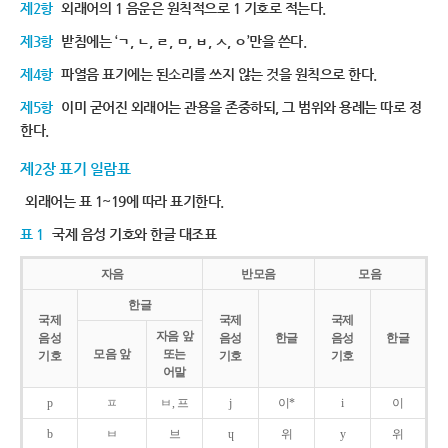
제2항
외래어의 1 음운은 원칙적으로 1 기호로 적는다.
제3항
받침에는 ‘ㄱ, ㄴ, ㄹ, ㅁ, ㅂ, ㅅ, ㅇ’만을 쓴다.
제4항
파열음 표기에는 된소리를 쓰지 않는 것을 원칙으로 한다.
제5항
이미 굳어진 외래어는 관용을 존중하되, 그 범위와 용례는 따로 정
한다.
제2장 표기 일람표
외래어는 표 1~19에 따라 표기한다.
표 1
국제 음성 기호와 한글 대조표
자음
반모음
모음
한글
국제
국제
국제
자음 앞
음성
음성
한글
음성
한글
모음 앞
또는
기호
기호
기호
어말
p
ㅍ
ㅂ, 프
j
이*
i
이
b
ㅂ
브
ɥ
위
y
위