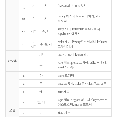
dż,
ㅈ
치
drzewo 제보, łodż 워치
drz
czysty 치스티, beczka 베치카, klucz
cz
ㅊ
치
클루치
szary 샤리, musztarda 무슈타르다,
sz
시*
슈, 시
kapelusz 카펠루시
ㅈ,
rzeka 제카, Przemyśl 프셰미실, kołnierz
rz
주, 슈, 시
시*
코우니에시
j
이*
jasny 야스니, kraj 크라이
반모음
łono 워노, głowa 그워바, bułka 부우카,
ł
우
kanał 카나우
a
아
trawa 트라바
ą̨
옹
trąba 트롱바, mąka 몽카, kąt 콩트, tą 통
e
에
zero 제로
kępa 켕파, węgorz 벵고시, Częstochowa
ę
엥, 에
쳉스토호바, proszę 프로셰
모음
i
이
zima 지마