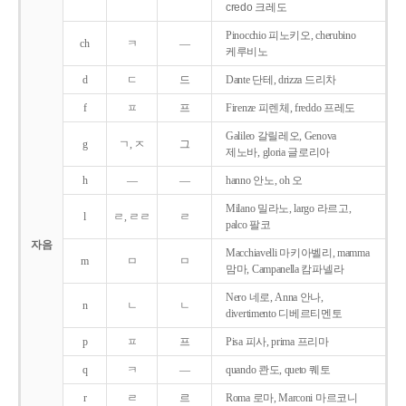
credo 크레도
Pinocchio 피노키오, cherubino
ch
ㅋ
―
케루비노
d
ㄷ
드
Dante 단테, drizza 드리차
f
ㅍ
프
Firenze 피렌체, freddo 프레도
Galileo 갈릴레오, Genova
g
ㄱ, ㅈ
그
제노바, gloria 글로리아
h
―
―
hanno 안노, oh 오
Milano 밀라노, largo 라르고,
l
ㄹ, ㄹㄹ
ㄹ
palco 팔코
자음
Macchiavelli 마키아벨리, mamma
m
ㅁ
ㅁ
맘마, Campanella 캄파넬라
Nero 네로, Anna 안나,
n
ㄴ
ㄴ
divertimento 디베르티멘토
p
ㅍ
프
Pisa 피사, prima 프리마
q
ㅋ
―
quando 콴도, queto 퀘토
r
ㄹ
르
Roma 로마, Marconi 마르코니