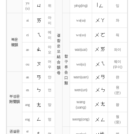
yu
위
ying
(ing)
잉
(u)
아
ai
wa
(ua)
와
이
에
ei
wo
(uo)
워
결
이
복운
합
複韻
운
아
ao
wai
(uai)
와이
모
오
합
結
어
구
웨이
合
ou
wei
(ui)
우
류
(우이)
韻
合
母
an
안
wan
(uan)
완
口
類
원
en
언
wen
(un)
(운)
부성운
附聲韻
wang
ang
앙
왕
(uang)
웡
eng
엉
weng
(ong)
(웅)
권설운
er