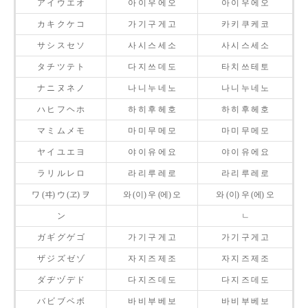
ア イ ウ エ オ
아 이 우 에 오
아 이 우 에 오
カ キ ク ケ コ
가 기 구 게 고
카 키 쿠 케 코
サ シ ス セ ソ
사 시 스 세 소
사 시 스 세 소
タ チ ツ テ ト
다 지 쓰 데 도
타 치 쓰 테 토
ナ ニ ヌ ネ ノ
나 니 누 네 노
나 니 누 네 노
ハ ヒ フ ヘ ホ
하 히 후 헤 호
하 히 후 헤 호
マ ミ ム メ モ
마 미 무 메 모
마 미 무 메 모
ヤ イ ユ エ ヨ
야 이 유 에 요
야 이 유 에 요
ラ リ ル レ ロ
라 리 루 레 로
라 리 루 레 로
ワ (ヰ) ウ (ヱ) ヲ
와 (이) 우 (에) 오
와 (이) 우 (에) 오
ン
ㄴ
ガ ギ グ ゲ ゴ
가 기 구 게 고
가 기 구 게 고
ザ ジ ズ ゼ ゾ
자 지 즈 제 조
자 지 즈 제 조
ダ ヂ ヅ デ ド
다 지 즈 데 도
다 지 즈 데 도
バ ビ ブ ベ ボ
바 비 부 베 보
바 비 부 베 보