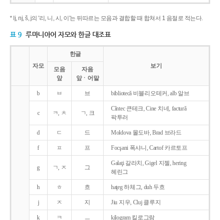
* lj, nj, š, j의 '리, 니, 시, 이'는 뒤따르는 모음과 결합할 때 합쳐서 1 음절로 적는다.
표 9
루마니아어 자모와 한글 대조표
한글
자모
보기
모음
자음
앞
앞ㆍ어말
b
ㅂ
브
bibliotecǎ 비블리오테커, alb 알브
Cîntec 큰테크, Cine 치네, facturǎ
c
ㅋ, ㅊ
ㄱ, 크
팍투러
d
ㄷ
드
Moldova 몰도바, Brad 브라드
f
ㅍ
프
Focşani 폭샤니, Cartof 카르토프
Galaţi 갈라치, Gigel 지젤, hering
g
ㄱ, ㅈ
그
헤린그
h
ㅎ
흐
haţeg 하체그, duh 두흐
j
ㅈ
지
Jiu 지우, Cluj 클루지
k
ㅋ
ㅡ
kilogram 킬로그람