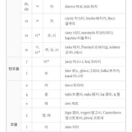
dż,
ㅈ
치
drzewo 제보, łodż 워치
drz
czysty 치스티, beczka 베치카, klucz
cz
ㅊ
치
클루치
szary 샤리, musztarda 무슈타르다,
sz
시*
슈, 시
kapelusz 카펠루시
ㅈ,
rzeka 제카, Przemyśl 프셰미실, kołnierz
rz
주, 슈, 시
시*
코우니에시
j
이*
jasny 야스니, kraj 크라이
반모음
łono 워노, głowa 그워바, bułka 부우카,
ł
우
kanał 카나우
a
아
trawa 트라바
ą̨
옹
trąba 트롱바, mąka 몽카, kąt 콩트, tą 통
e
에
zero 제로
kępa 켕파, węgorz 벵고시, Częstochowa
ę
엥, 에
쳉스토호바, proszę 프로셰
모음
i
이
zima 지마