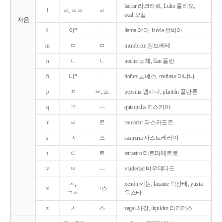
lacrar 라크라르, Lulio 룰리오,
l
ㄹ, ㄹㄹ
ㄹ
ocal 오칼
자음
ll
이*
―
llama 야마, lluvia 유비아
m
ㅁ
ㅁ
membrete 멤브레테
n
ㄴ
ㄴ
noche 노체, flan 플란
ñ
니*
―
ñoñez 뇨녜스, mañana 마냐나
p
ㅍ
ㅂ, 프
pepsina 펩시나, plantón 플란톤
q
ㅋ
―
quisquilla 키스키야
r
ㄹ
르
rascador 라스카도르
s
ㅅ
스
sastreria 사스트레리아
t
ㅌ
트
tetraetro 테트라에트로
v
ㅂ
―
viudedad 비우데다드
ㅅ,
xenón 세논, laxante 락산테, yuxta
x
ㄱ스
ㄱㅅ
육스타
z
ㅅ
스
zagal 사갈, liquidez 리키데스