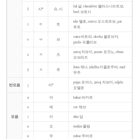
šal 샬, vlasništvo 블라스니슈트보,
š
시*
슈, 시
broš 브로시
telo 텔로, ostrvo 오스트르보, put
t
ㅌ
트
푸트
vatra 바트라, olovka 올로브카,
v
ㅂ
브
proliv 프롤리브
zavoj 자보이, pozno 포즈노, obraz
z
ㅈ
즈
오브라즈
žena 제나, izložba 이즐로주바, muž
ž
ㅈ
주
무주
pojas 포야스, zavoj 자보이, odjelo
반모음
j
이*
오델로
a
아
bakar 바카르
e
에
cev 체브
모음
i
이
dim 딤
o
오
molim 몰림
u
우
zubar 주바르