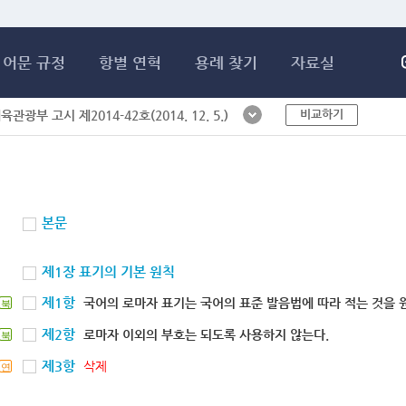
메인콘텐츠 바로가기
어문 규정
항별 연혁
용례 찾기
자료실
비교하기
체육관광부 고시 제2014-42호(2014. 12. 5.)
본문
제1장 표기의 기본 원칙
제1항
국어의 로마자 표기는 국어의 표준 발음법에 따라 적는 것을 
북
제2항
로마자 이외의 부호는 되도록 사용하지 않는다.
북
제3항
삭제
연