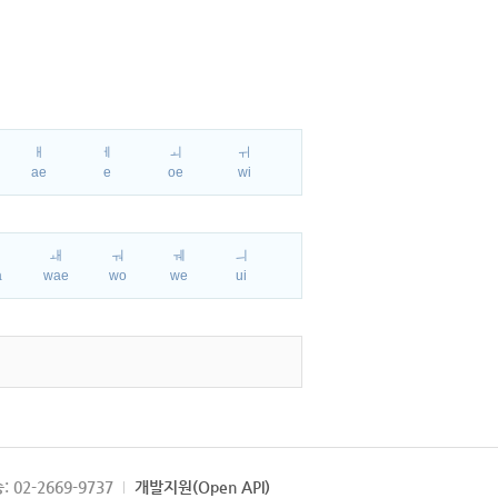
ㅐ
ㅔ
ㅚ
ㅟ
ae
e
oe
wi
ㅘ
ㅙ
ㅝ
ㅞ
ㅢ
a
wae
wo
we
ui
: 02-2669-9737
개발지원(Open API)