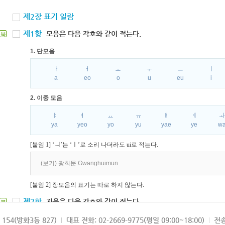
제2장 표기 일람
제1항
모음은 다음 각호와 같이 적는다.
북
1. 단모음
ㅏ
ㅓ
ㅗ
ㅜ
ㅡ
ㅣ
a
eo
o
u
eu
i
2. 이중 모음
ㅑ
ㅕ
ㅛ
ㅠ
ㅒ
ㅖ
ya
yeo
yo
yu
yae
ye
w
[붙임 1] ‘ㅢ’는 ‘ㅣ’로 소리 나더라도 ui로 적는다.
(보기) 광희문 Gwanghuimun
[붙임 2] 장모음의 표기는 따로 하지 않는다.
제2항
자음은 다음 각호와 같이 적는다.
북
1. 파열음
154(방화3동 827)
대표 전화: 02-2669-9775(평일 09:00~18:00)
전송