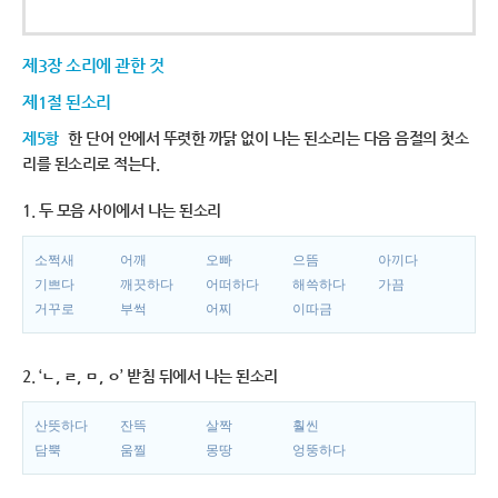
제3장 소리에 관한 것
제1절 된소리
제5항
한 단어 안에서 뚜렷한 까닭 없이 나는 된소리는 다음 음절의 첫소
리를 된소리로 적는다.
1. 두 모음 사이에서 나는 된소리
소쩍새
어깨
오빠
으뜸
아끼다
기쁘다
깨끗하다
어떠하다
해쓱하다
가끔
거꾸로
부썩
어찌
이따금
2. ‘ㄴ, ㄹ, ㅁ, ㅇ’ 받침 뒤에서 나는 된소리
산뜻하다
잔뜩
살짝
훨씬
담뿍
움찔
몽땅
엉뚱하다