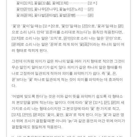
……………
꽃이[꼬치], 꽃을[꼬츨], 꽃에[꼬체]
[꼬ㅊ]
…
꽃만[꼰만], 꽃나무[꼰나무], 꽃놀이[꼰노리]
[꼰]
………
꽃과[꼳꽈], 꽃다발[꼳따발], 꽃밭[꼳빧]
[꼳]
‘꽃’은 ‘꽃이’일 때는 [꼬ㅊ]으로, ‘꽃만’일 때는 [꼰]으로, ‘꽃과’일 때는 [꼳]
으로 소리 난다. 만약 ‘표준어를 소리대로 적는다’는 원칙만 적용한다면,
[꼬치]로 소리 나는 말은 ‘꼬치’로, [꼰만]으로 소리 나는 말은 ‘꼰만’으로,
[꼳꽈]로 소리 나는 말은 ‘꼳꽈’로 적게 되어 ‘꽃[花]’이라는 하나의 말이 여
러 형태로 적히게 된다.
그런데 이처럼 의미가 같은 하나의 말을 여러 가지 형태로 적으면 그것이
무슨 말인지 알아보기가 쉽지 않다. 의미가 같은 하나의 말은 형태를 하
나로 고정하여 일관되게 적어야 의미를 파악하기가 쉽다. 즉 ‘꽃, 꼰,
꼳’보다는 ‘꽃’ 하나로 일관되게 적는 것이 의미를 파악하는 데 효과적이
다.
‘어법에 맞도록 한다’는 것은 이와 같이 뜻을 파악하기 쉽도록 각 형태소
의 본모양을 밝혀 적는다는 말이다. 이에 따라 ‘꽃’은 [꼬ㅊ], [꼰], [꼳]의 세
가지로 소리 나는 형태소이지만 그 본모양에 따라 ‘꽃’ 한 가지로 적고,
[꼬치], [꼰만], [꼳꽈]도 ‘꽃이, 꽃만, 꽃과’로 적게 된다. 이는 ‘꽃’과 같은 명
사 뒤에 조사가 결합할 때뿐 아니라 ‘늙-’과 같은 용언의 어간 뒤에 어미가
결합할 때도 동일하게 적용된다.