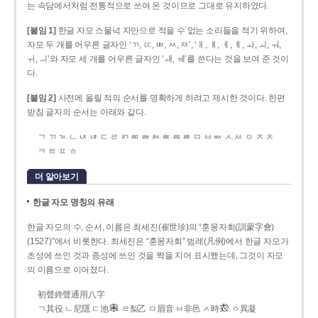
는 속담에서처럼 전통적으로 쓰여 온 것이므로 그대로 유지하였다.
[붙임 1]
한글 자모 스물넉 자만으로 적을 수 없는 소리들을 적기 위하여,
자모 두 개를 어우른 글자인 ‘ㄲ, ㄸ, ㅃ, ㅆ, ㅉ’, ‘ㅐ, ㅒ, ㅔ, ㅖ, ㅘ, ㅚ, ㅝ,
ㅟ, ㅢ’와 자모 세 개를 어우른 글자인 ‘ㅙ, ㅞ’를 쓴다는 것을 보여 준 것이
다.
[붙임 2]
사전에 올릴 적의 순서를 명확하게 하려고 제시한 것이다. 한편
받침 글자의 순서는 아래와 같다.
ㄱ ㄲ ㄳ ㄴ ㄵ ㄶ ㄷ ㄹ ㄺ ㄻ ㄼ ㄽ ㄾ ㄿ ㅀ ㅁ ㅂ ㅄ ㅅ ㅆ ㅇ ㅈ ㅊ
ㅋ ㅌ ㅍ ㅎ
더 알아보기
한글 자모 명칭의 유래
한글 자모의 수, 순서, 이름은 최세진(崔世珍)의 “훈몽자회(訓蒙字會)
(1527)”에서 비롯한다. 최세진은 “훈몽자회” 범례(凡例)에서 한글 자모가
초성에 쓰인 것과 종성에 쓰인 것을 짝을 지어 표시했는데, 그것이 자모
의 이름으로 이어졌다.
初聲終聲通用八字
ㄱ其役 ㄴ尼隱 ㄷ池
ㄹ梨乙 ㅁ眉音 ㅂ非邑 ㅅ時
ㆁ異凝