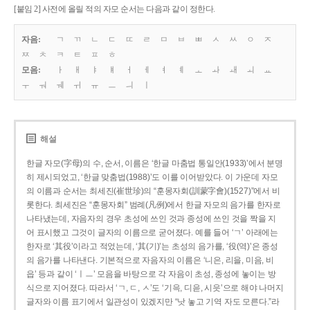
[붙임 2] 사전에 올릴 적의 자모 순서는 다음과 같이 정한다.
자음:
ㄱ
ㄲ
ㄴ
ㄷ
ㄸ
ㄹ
ㅁ
ㅂ
ㅃ
ㅅ
ㅆ
ㅇ
ㅈ
ㅉ
ㅊ
ㅋ
ㅌ
ㅍ
ㅎ
모음:
ㅏ
ㅐ
ㅑ
ㅒ
ㅓ
ㅔ
ㅕ
ㅖ
ㅗ
ㅘ
ㅙ
ㅚ
ㅛ
ㅜ
ㅝ
ㅞ
ㅟ
ㅠ
ㅡ
ㅢ
ㅣ
해설
한글 자모(字母)의 수, 순서, 이름은 ‘한글 마춤법 통일안(1933)’에서 분명
히 제시되었고, ‘한글 맞춤법(1988)’도 이를 이어받았다. 이 가운데 자모
의 이름과 순서는 최세진(崔世珍)의 “훈몽자회(訓蒙字會)(1527)”에서 비
롯한다. 최세진은 “훈몽자회” 범례(凡例)에서 한글 자모의 음가를 한자로
나타냈는데, 자음자의 경우 초성에 쓰인 것과 종성에 쓰인 것을 짝을 지
어 표시했고 그것이 글자의 이름으로 굳어졌다. 예를 들어 ‘ㄱ’ 아래에는
한자로 ‘其役’이라고 적었는데, ‘其(기)’는 초성의 음가를, ‘役(역)’은 종성
의 음가를 나타낸다. 기본적으로 자음자의 이름은 ‘니은, 리을, 미음, 비
읍’ 등과 같이 ‘ㅣㅡ’ 모음을 바탕으로 각 자음이 초성, 종성에 놓이는 방
식으로 지어졌다. 따라서 ‘ㄱ, ㄷ, ㅅ’도 ‘기윽, 디읃, 시읏’으로 해야 나머지
글자와 이름 표기에서 일관성이 있겠지만 “낫 놓고 기역 자도 모른다.”라