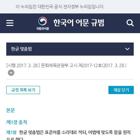
이 누리집은 대한민국 공식 전자정부 누리집입니다.
한글 맞춤법
[시행 2017. 3. 28.] 문화체육관광부 고시 제2017-12호(2017. 3. 28.)
규정 목록 보기
해설 닫기
본문
제1장 총칙
제1항
한글 맞춤법은 표준어를 소리대로 적되, 어법에 맞도록 함을 원칙
으로 한다.