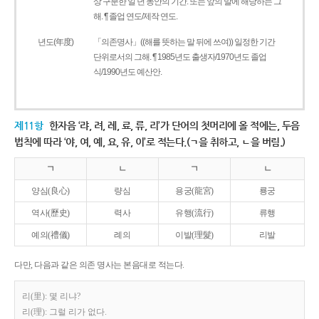
상 구분한 일 년 동안의 기간. 또는 앞의 말에 해당하는 그
해. ¶ 졸업 연도/제작 연도.
년도(年度)
「의존명사」((해를 뜻하는 말 뒤에 쓰여)) 일정한 기간
단위로서의 그해. ¶ 1985년도 출생자/1970년도 졸업
식/1990년도 예산안.
제11항
한자음 ‘랴, 려, 례, 료, 류, 리’가 단어의 첫머리에 올 적에는, 두음
법칙에 따라 ‘야, 여, 예, 요, 유, 이’로 적는다.(ㄱ을 취하고, ㄴ을 버림.)
ㄱ
ㄴ
ㄱ
ㄴ
양심(良心)
량심
용궁(龍宮)
룡궁
역사(歷史)
력사
유행(流行)
류행
예의(禮儀)
례의
이발(理髮)
리발
다만, 다음과 같은 의존 명사는 본음대로 적는다.
리(里): 몇 리냐?
리(理): 그럴 리가 없다.