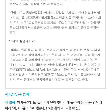
수 있지만 [의]가 원칙이므로 ‘의’로 적는다.
‘한글 마춤법 통일안(1933)’에서는 ‘긔챠, 일긔’와 같이 언어 현실에서 멀
어진 표기를 ‘기차(汽車), 일기(日氣)’로 적을 것을 규정하였다. 그러나 ‘희
망, 주의’는 [의]로 발음되므로 표기도 ‘ㅢ’로 한다고 규정하였다. ‘한글 맞
춤법(1988)’에서는 발음의 변화는 인정하면서 표기는 기존대로 유지하
였다.
‘늬’의 발음과 표기
‘늴리리, 무늬’ 등의 ‘늬’를 ‘니’로 읽지만 표기는 ‘늬’로 하는 것을 ‘ㄴ’의 음
가와 관련하여 설명하기도 한다. ‘무늬’의 ‘ㄴ’은 ‘어머니’의 ‘ㄴ’과 음가가
다르므로 이를 고려하여 ‘늬’로 적는다는 견해이다. 이에 따르면 ‘ㄴ’은
‘ㅣ(ㅑ, ㅕ, ㅛ, ㅠ)’와 결합하면 ‘어머니, 읽으니까’에서의 [니]처럼 경구개
음(硬口蓋音) [ɲ]으로 발음되지만, ‘늴리리, 무늬’ 등의 ‘늬’에서는 구개음
화하지 않은 ‘ㄴ’, 곧 치경음(齒莖音) [n]으로 발음된다. 이를 고려하여 ‘늴
리리, 무늬’ 등에서는 전통적인 표기대로 ‘늬’로 적는다고 본다.
제5절 두음 법칙
제10항
한자음 ‘녀, 뇨, 뉴, 니’가 단어 첫머리에 올 적에는, 두음 법칙에
따라 ‘여, 요, 유, 이’로 적는다. (ㄱ을 취하고, ㄴ을 버림.)