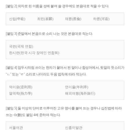
[붙임 2] 외자로 된 이름을 성에 붙여 쓸 경우에도 본음대로 적을 수 있다.
신립(申砬)
최린(崔麟)
채륜(蔡倫)
하륜(河崙)
[붙임 3] 준말에서 본음으로 소리 나는 것은 본음대로 적는다.
국련(국제 연합)
한시련(한국 시각 장애인 연합회)
[붙임 4] 접두사처럼 쓰이는 한자가 붙어서 된 말이나 합성어에서, 뒷말의 첫소리가
‘ㄴ’ 또는 ‘ㄹ’ 소리로 나더라도 두음 법칙에 따라 적는다.
역이용(逆利用)
연이율(年利率)
열역학(熱力學)
해외여행(海外旅行)
[붙임 5] 둘 이상의 단어로 이루어진 고유 명사를 붙여 쓰는 경우나 십진법에 따라
쓰는 수(數)도 붙임 4에 준하여 적는다.
서울여관
신흥이발관