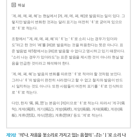
해설
‘계, 례, 몌, 폐, 혜’는 현실에서 [게, 레, 메, 페, 헤]로 발음되는 일이 있다. 그
렇지만 발음이 변화한 것과는 달리 표기는 여전히 ‘ㅖ’로 굳어져 있으므
로 ‘ㅖ’로 적는다.
조항에서 “‘계, 례, 몌, 폐, 혜’의 ‘ㅖ’는 ‘ㅔ’로 소리 나는 경우가 있더라
도”라고 한 것이 ‘례’를 [레]로 발음하는 것을 허용한다는 뜻은 아니다. 표
준 발음법 제5항에서는 [레]로 발음할 수 없다고 명시하고 있기 때문이다.
“소리 나는 경우가 있더라도”는 표준 발음을 제시한 것이 아니라 현실 발
음을 언급한 것이라고 해석해야 한다.
‘계, 몌, 폐, 혜’는 발음의 변화를 따르면 ‘ㅔ’로 적어야 할 것처럼 보인다.
그러나 ‘ㅖ’의 발음이 완전히 사라졌다고 할 수 없고 철자와 발음이 반드
시 일치하는 것도 아니다. 또한 사람들이 여전히 표기를 ‘ㅖ’로 인식하므
로 ‘ㅖ’로 적는다.
다만, 한자 ‘偈, 揭, 憩’는 본음이 [게]이므로 ‘ㅔ’로 적는다. 따라서 ‘게구(偈
句), 게제(偈諦), 게기(揭記), 게방(揭榜), 게양(揭揚), 게재(揭載), 게판(揭
板), 게류(憩流), 게식(憩息), 게휴(憩休)’ 등도 ‘게’로 적는다.
제9항
‘의’나, 자음을 첫소리로 가지고 있는 음절의 ‘ㅢ’는 ‘ㅣ’로 소리 나