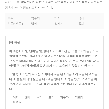
다만, ‘ㄱ, ㅂ’ 받침 뒤에서 나는 된소리는, 같은 음절이나 비슷한 음절이 겹쳐 나는
경우가 아니면 된소리로 적지 아니한다.
국수
깍두기
딱지
색시
싹둑(~싹둑)
법석
갑자기
몹시
해설
이 조항에서 ‘한 단어’는 ‘한 형태소로 이루어진 단어’를 의미하는 것으로
풀이할 수 있다. 실제로 예시하고 있는 단어와 규정의 적용을 받는 부분
은 모두 하나의 형태소 내부이다. 따라서 복합어인 ‘눈곱[눈꼽], 발바닥[발
빠닥], 잠자리[잠짜리]’와 같은 표기는 이 조항의 적용을 받지 않는다.
1. 한 형태소 안의 두 모음 사이에서 나는 된소리는 소리 나는 대로 적는
다. 예를 들어 새의 울음을 나타내는 형태소 ‘소쩍’은 ‘솟적’으로 적을 이
유가 없다. 왜냐하면 ‘솟’과 ‘적’이 의미가 있는 형태소가 아니기 때문이
다.
어깨
오빠
새끼
토끼
가꾸다
기쁘다
아끼다