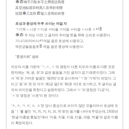
兩字只取本字之釋俚語爲聲
其尼池梨眉非時異八音用於初聲
役隱
乙音邑
凝八音用於終聲
초성과 종성에 두루 쓰이는 여덟 자
ㄱ기역 ㄴ니은 ㄷ디귿 ㄹ리을 ㅁ미음 ㅂ비읍 ㅅ시옷 ㆁ
두 자는 다만 그 글자의 우리말 뜻을 취해 소리로 사용한다.
기니디리미비시
여덟 음은 초성에 사용되고,
역은귿을음읍옷
여덟 음은 종성에 사용된다.
“훈몽자회” 범례
자모의 이름 가운데 ‘ㄱ, ㄷ, ㅅ’의 명칭이 다른 자모의 이름과 다른 것은
한자에는 ‘윽, 읃, 읏’과 같은 발음을 가진 글자가 없기 때문이었다. 그래
서 ‘윽’은 가까운 발음인 ‘役(역)’으로 표시하여 ‘ㄱ’은 ‘기역’이 되었다. 그
리고 ‘읃’과 ‘읏’은 각각 ‘末(귿 말)’과 ‘衣(옷 의)’로 표기하고, 두 글자는 글
자의 의미만을 취한다고 설명하였다. 그래서 ‘ㄷ’의 명칭은 ‘디귿’이,
‘ㅅ’의 명칭은 ‘시옷’이 된 것이다.
‘ㅈ, ㅊ, ㅋ, ㅌ, ㅍ, ㅎ’은 당시 종성으로 쓰이지 않던 것들이어서 초성에 모
음 ‘ㅣ’를 붙인 ‘지, 치, 키, 티, 피, 히’로만 음가를 나타내 주었는데, 1933년
‘한글 마춤법 통일안’에서 ‘지읒, 치읓, 키읔, 티읕, 피읖, 히읗’과 같은 이름
이 확정되었다.