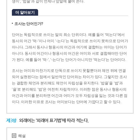
생이’, ‘밥을’과 같이 언제나 앞말에 붙여 쓴다.
더 알아보기
조사는 단어인가?
단어는 독립적으로 쓰이는 말의 최소 단위이다. 예를 들어 ‘먹는다’에서
동사의 어간 ‘먹-­’이나 어미 ‘­-는다’는 독립적으로 쓰이지 못하므로 단어가
아니다. 그래서 동사나 형용사의 어간과 여기에 결합하는 어미는 단어가
아니다. 동사의 어간이나 형용사의 어간은 어미와 서로 결합해야만 단어
가 된다. 예를 들어 ‘먹-’, ‘-는다’는 단어가 아니지만 ‘먹는다’는 단어이다.
조사는 어미와 마찬가지로 단독으로 쓰이지 못할뿐더러 체언 뒤에 연결
되어 실현된다는 점에서 일반적인 단어와는 차이가 있다. 그렇지만 조사
는 결합한 체언과 분리해도 체언이 자립성을 유지한다. ‘밥을’을 ‘밥’과
‘을’로 분리해도 ‘밥’은 여전히 자립적이다. 이러한 점은 동사나 형용사의
어간과 어미를 분리하면 어간과 어미가 모두 자립성을 잃는 것과 다른 점
이다. 이러한 이유로 조사는 어미보다는 단어에 가깝다고 할 수 있다.
제3항
외래어는 ‘외래어 표기법’에 따라 적는다.
해설