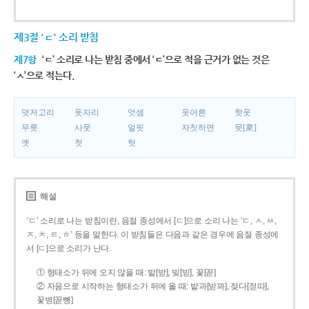
제3절 'ㄷ' 소리 받침
제7항
‘ㄷ’ 소리로 나는 받침 중에서 ‘ㄷ’으로 적을 근거가 없는 것은
‘ㅅ’으로 적는다.
덧저고리
돗자리
엇셈
웃어른
핫옷
무릇
사뭇
얼핏
자칫하면
뭇[衆]
옛
첫
헛
해설
‘ㄷ’ 소리로 나는 받침이란, 음절 종성에서 [ㄷ]으로 소리 나는 ‘ㄷ, ㅅ, ㅆ,
ㅈ, ㅊ, ㅌ, ㅎ’ 등을 말한다. 이 받침들은 다음과 같은 경우에 음절 종성에
서 [ㄷ]으로 소리가 난다.
① 형태소가 뒤에 오지 않을 때: 밭[받], 빚[빋], 꽃[꼳]
② 자음으로 시작하는 형태소가 뒤에 올 때: 밭과[받꽈], 젖다[젇따],
꽃병[꼳뼝]