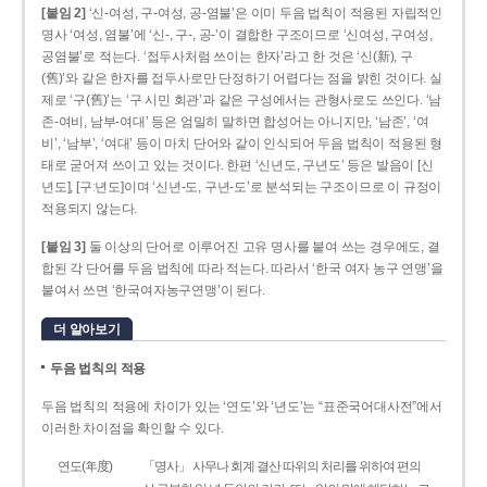
[붙임 2]
‘신-여성, 구-여성, 공-염불’은 이미 두음 법칙이 적용된 자립적인
명사 ‘여성, 염불’에 ‘신-, 구-, 공-’이 결합한 구조이므로 ‘신여성, 구여성,
공염불’로 적는다. ‘접두사처럼 쓰이는 한자’라고 한 것은 ‘신(新), 구
(舊)’와 같은 한자를 접두사로만 단정하기 어렵다는 점을 밝힌 것이다. 실
제로 ‘구(舊)’는 ‘구 시민 회관’과 같은 구성에서는 관형사로도 쓰인다. ‘남
존­-여비, 남부-­여대’ 등은 엄밀히 말하면 합성어는 아니지만, ‘남존’, ‘여
비’, ‘남부’, ‘여대’ 등이 마치 단어와 같이 인식되어 두음 법칙이 적용된 형
태로 굳어져 쓰이고 있는 것이다. 한편 ‘신년도, 구년도’ 등은 발음이 [신
년도], [구ː년도]이며 ‘신년­-도, 구년-­도’로 분석되는 구조이므로 이 규정이
적용되지 않는다.
[붙임 3]
둘 이상의 단어로 이루어진 고유 명사를 붙여 쓰는 경우에도, 결
합된 각 단어를 두음 법칙에 따라 적는다. 따라서 ‘한국 여자 농구 연맹’을
붙여서 쓰면 ‘한국여자농구연맹’이 된다.
더 알아보기
두음 법칙의 적용
두음 법칙의 적용에 차이가 있는 ‘연도’와 ‘년도’는 “표준국어대사전”에서
이러한 차이점을 확인할 수 있다.
연도(年度)
「명사」 사무나 회계 결산 따위의 처리를 위하여 편의