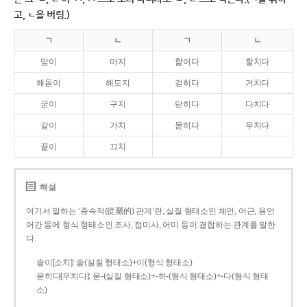
고, ㄴ을 버림.)
ㄱ
ㄴ
ㄱ
ㄴ
맏이
마지
핥이다
할치다
해돋이
해도지
걷히다
거치다
굳이
구지
닫히다
다치다
같이
가치
묻히다
무치다
끝이
끄치
해설
여기서 말하는 ‘종속적(從屬的) 관계’란, 실질 형태소인 체언, 어근, 용언
어간 등에 형식 형태소인 조사, 접미사, 어미 등이 결합하는 관계를 말한
다.
솥이[소치]: 솥(실질 형태소)+이(형식 형태소)
묻히다[무치다]: 묻­-(실질 형태소)+­-히­-(형식 형태소)+-다(형식 형태
소)