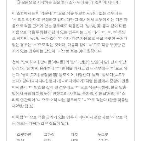
③ 모음으로 시작하는 실질 형태소가 뒤에 올 때: 젖어미[저더미]
이 조항에서는 이 가운데 ‘ㄷ’으로 적을 뚜렷한 까닭이 없는 경우에는
‘ㅅ’으로 적는다고 규정하고 있다. 다만 그 예시에서 보듯이 이는 다른 자
음으로 적을 근거가 없는 경우에도 적용된다. ‘밭, 빚, 꽃’ 등과 같이 다른
자음으로 적을 뚜렷한 까닭이 있는 경우에는 그에 따라 ‘ㅌ, ㅈ, ㅊ’ 등으
로 적지만, ‘낫, 빗’ 등과 같이 ‘ㄷ’이나 다른 자음으로 적을 뚜렷한 근거가
없는 경우는 ‘ㅅ’으로 적는 것이다. 다음과 같이 ‘ㄷ’으로 적을 뚜렷한 근
거가 있는 경우에는 당연히 ‘ㄷ’으로 적는 것이 원칙이다.
첫째, ‘맏이[마지], 맏아들[마다들]’의 ‘맏-’, ‘낟[낟ː], 낟알[나ː달], 낟가리[낟ː
까리]’의 ‘낟’처럼 원래부터 ‘ㄷ’ 받침을 가지고 있는 경우에는 ‘ㄷ’으로 적
는다. ‘곧이[고지], 곧장[곧짱]’ 등도 이에 해당한다. 둘째, ‘돋보다(←도두
보다), 딛다(←디디다), 얻다가(←어디에다가)’처럼 본말에서 준말이 만들
어지면서 ‘ㄷ’ 받침을 갖게 된 경우에도 ‘ㄷ’으로 적는다. 셋째, 한글 맞춤
법에서 규정하고 있듯이 ‘반짇고리, 사흗날, 숟가락, 이튿날’처럼 ‘ㄹ’ 소
리와 연관되어 ‘ㄷ’으로 소리 나는 경우에도 ‘ㄷ’으로 적는다.(한글 맞춤법
제29항 참조)
이처럼 ‘ㄷ’으로 적을 근거가 있는 경우가 아니어서 관습대로 ‘ㅅ’으로 적
는 예로는 다음과 같은 것들이 있다.
걸핏하면
그까짓
기껏
놋그릇
덧셈
빗장
삿대
숫접다