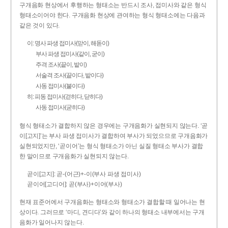
구개음화 현상에서 후행하는 형태소는 반드시 조사, 접미사와 같은 형식
형태소이어야 한다. 구개음화 현상에 관여하는 형식 형태소에는 다음과
같은 것이 있다.
이: 명사 파생 접미사(맏이, 해돋이)
부사 파생 접미사(같이, 굳이)
주격 조사(끝이, 밭이)
서술격 조사(끝이다, 밭이다)
사동 접미사(붙이다)
히: 피동 접미사(걷히다, 닫히다)
사동 접미사(굳히다)
형식 형태소가 결합하지 않은 경우에는 구개음화가 실현되지 않는다. ‘곧
이[고지]’는 부사 파생 접미사가 결합하여 부사가 되었으므로 구개음화가
실현되었지만, ‘곧이어’는 형식 형태소가 아닌 실질 형태소 부사가 결합
한 말이므로 구개음화가 실현되지 않는다.
곧이[고지]: 곧-­(어근)+­-이(부사 파생 접미사)
곧이어[고디어]: 곧(부사)+이어(부사)
현재 표준어에서 구개음화는 형태소와 형태소가 결합할 때 일어나는 현
상이다. 그러므로 ‘마디, 견디다’와 같이 하나의 형태소 내부에서는 구개
음화가 일어나지 않는다.