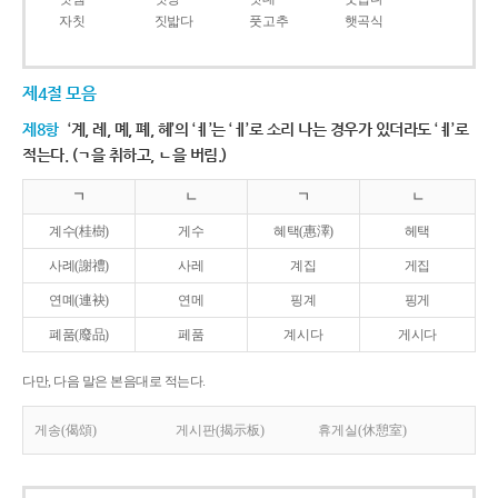
자칫
짓밟다
풋고추
햇곡식
제4절 모음
제8항
‘계, 례, 몌, 폐, 혜’의 ‘ㅖ’는 ‘ㅔ’로 소리 나는 경우가 있더라도 ‘ㅖ’로
적는다. (ㄱ을 취하고, ㄴ을 버림.)
ㄱ
ㄴ
ㄱ
ㄴ
계수(桂樹)
게수
혜택(惠澤)
헤택
사례(謝禮)
사레
계집
게집
연몌(連袂)
연메
핑계
핑게
폐품(廢品)
페품
계시다
게시다
다만, 다음 말은 본음대로 적는다.
게송(偈頌)
게시판(揭示板)
휴게실(休憩室)