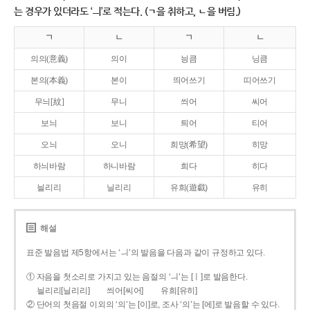
는 경우가 있더라도 ‘ㅢ’로 적는다. (ㄱ을 취하고, ㄴ을 버림.)
ㄱ
ㄴ
ㄱ
ㄴ
의의(意義)
의이
닁큼
닝큼
본의(本義)
본이
띄어쓰기
띠어쓰기
무늬[紋]
무니
씌어
씨어
보늬
보니
틔어
티어
오늬
오니
희망(希望)
히망
하늬바람
하니바람
희다
히다
늴리리
닐리리
유희(遊戱)
유히
해설
표준 발음법 제5항에서는 ‘ㅢ’의 발음을 다음과 같이 규정하고 있다.
① 자음을 첫소리로 가지고 있는 음절의 ‘ㅢ’는 [ㅣ]로 발음한다.
늴리리[닐리리]
씌어[씨어]
유희[유히]
② 단어의 첫음절 이외의 ‘의’는 [이]로, 조사 ‘의’는 [에]로 발음할 수 있다.