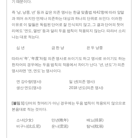
기 때문이다.
즉 ‘냥, 냥쭝, 년’ 등과 같은 의존 명사는 한글 맞춤법 제42항에 따라 앞말
과 띄어 쓰지만 언제나 의존하는 대상과 하나의 단위로 쓰인다. 이러한
이유로 이 말들은 독립된 단어로 잘 인식되지 않고, 그 결과 단어의 첫머
리에도 ‘연도, 열반’ 등과 달리 두음 법칙이 적용되지 않는다. 따라서 소리
나는 대로 적는다.
십 년
금 한 냥
은 두 냥쭝
따라서 ‘年’, ‘年度’처럼 의존 명사로 쓰이기도 하고 명사로 쓰이기도 하는
한자어의 경우에는 두음 법칙의 적용에서 차이가 난다. ‘년, 년도’가 의존
명사라면 ‘연, 연도’는 명사이다.
연 강수량(명사)
일 년(의존 명사)
생산 연도(명사)
2018 년도(의존 명사)
[붙임 1]
단어의 첫머리가 아닌 경우에는 두음 법칙이 적용되지 않으므로
본음대로 적는 것이다.
소녀(少女)
만년(晩年)
배뇨(排尿)
비구니(比丘尼)
운니(雲泥)
탐닉(耽溺)