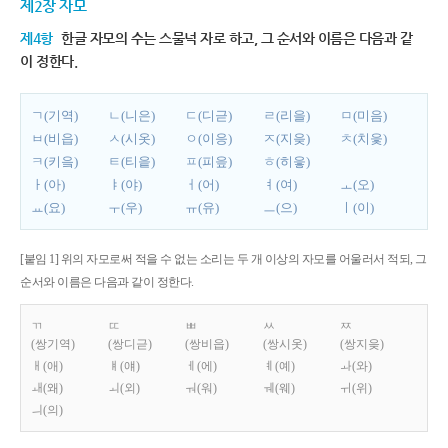
제2장 자모
제4항
한글 자모의 수는 스물넉 자로 하고, 그 순서와 이름은 다음과 같
이 정한다.
ㄱ(기역)
ㄴ(니은)
ㄷ(디귿)
ㄹ(리을)
ㅁ(미음)
ㅂ(비읍)
ㅅ(시옷)
ㅇ(이응)
ㅈ(지읒)
ㅊ(치읓)
ㅋ(키읔)
ㅌ(티읕)
ㅍ(피읖)
ㅎ(히읗)
ㅏ(아)
ㅑ(야)
ㅓ(어)
ㅕ(여)
ㅗ(오)
ㅛ(요)
ㅜ(우)
ㅠ(유)
ㅡ(으)
ㅣ(이)
[붙임 1] 위의 자모로써 적을 수 없는 소리는 두 개 이상의 자모를 어울러서 적되, 그
순서와 이름은 다음과 같이 정한다.
ㄲ
ㄸ
ㅃ
ㅆ
ㅉ
(쌍기역)
(쌍디귿)
(쌍비읍)
(쌍시옷)
(쌍지읒)
ㅐ(애)
ㅒ(얘)
ㅔ(에)
ㅖ(예)
ㅘ(와)
ㅙ(왜)
ㅚ(외)
ㅝ(워)
ㅞ(웨)
ㅟ(위)
ㅢ(의)