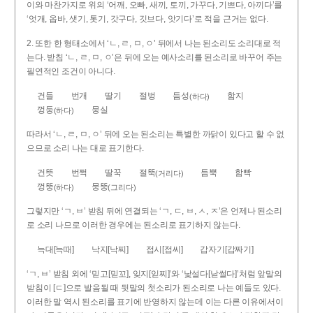
이와 마찬가지로 위의 ‘어깨, 오빠, 새끼, 토끼, 가꾸다, 기쁘다, 아끼다’를
‘엇개, 옵바, 샛기, 톳기, 갓구다, 깃브다, 앗기다’로 적을 근거는 없다.
2. 또한 한 형태소에서 ‘ㄴ, ㄹ, ㅁ, ㅇ’ 뒤에서 나는 된소리도 소리대로 적
는다. 받침 ‘ㄴ, ㄹ, ㅁ, ㅇ’은 뒤에 오는 예사소리를 된소리로 바꾸어 주는
필연적인 조건이 아니다.
건들
번개
딸기
절벙
듬성
함지
(하다)
껑둥
뭉실
(하다)
따라서 ‘ㄴ, ㄹ, ㅁ, ㅇ’ 뒤에 오는 된소리는 특별한 까닭이 있다고 할 수 없
으므로 소리 나는 대로 표기한다.
건뜻
번쩍
딸꾹
절뚝
듬뿍
함빡
(거리다)
껑뚱
뭉뚱
(하다)
(그리다)
그렇지만 ‘ㄱ, ㅂ’ 받침 뒤에 연결되는 ‘ㄱ, ㄷ, ㅂ, ㅅ, ㅈ’은 언제나 된소리
로 소리 나므로 이러한 경우에는 된소리로 표기하지 않는다.
늑대[늑때]
낙지[낙찌]
접시[접씨]
갑자기[갑짜기]
‘ㄱ, ㅂ’ 받침 외에 ‘믿고[믿꼬], 잊지[읻찌]’와 ‘낯설다[낟썰다]’처럼 앞말의
받침이 [ㄷ]으로 발음될 때 뒷말의 첫소리가 된소리로 나는 예들도 있다.
이러한 말 역시 된소리를 표기에 반영하지 않는데 이는 다른 이유에서이