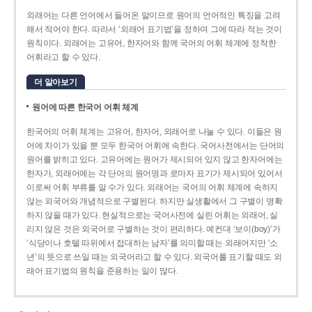
외래어는 다른 언어에서 들어온 말이므로 원어의 언어적인 특징을 고려
해서 적어야 한다. 따라서 ‘외래어 표기법’을 정하여 그에 따라 적는 것이
원칙이다. 외래어는 고유어, 한자어와 함께 국어의 어휘 체계에 정착한
어휘라고 할 수 있다.
더 알아보기
원어에 따른 한국어 어휘 체계
한국어의 어휘 체계는 고유어, 한자어, 외래어로 나눌 수 있다. 이들은 원
어에 차이가 있을 뿐 모두 한국어 어휘에 속한다. 국어사전에서는 단어의
원어를 밝히고 있다. 고유어에는 원어가 제시되어 있지 않고 한자어에는
한자가, 외래어에는 각 단어의 원어명과 로마자 표기가 제시되어 있어서
이로써 어휘 부류를 알 수가 있다. 외래어는 국어의 어휘 체계에 속하지
않는 외국어와 개념적으로 구별된다. 하지만 실생활에서 그 구별이 명확
하지 않을 때가 있다. 현실적으로는 국어사전에 실린 어휘는 외래어, 실
리지 않은 것은 외국어로 구별하는 것이 편리하다. 예컨대 ‘보이(boy)’가
‘식당이나 호텔 따위에서 접대하는 남자’를 의미할 때는 외래어지만 ‘소
년’의 뜻으로 쓰일 때는 외국어라고 할 수 있다. 외국어를 표기할 때도 외
래어 표기법의 원칙을 준용하는 일이 많다.